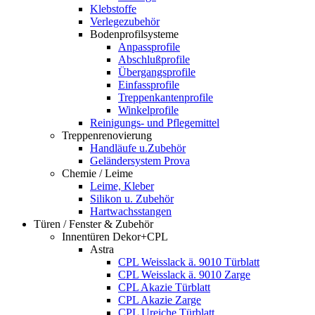
Klebstoffe
Verlegezubehör
Bodenprofilsysteme
Anpassprofile
Abschlußprofile
Übergangsprofile
Einfassprofile
Treppenkantenprofile
Winkelprofile
Reinigungs- und Pflegemittel
Treppenrenovierung
Handläufe u.Zubehör
Geländersystem Prova
Chemie / Leime
Leime, Kleber
Silikon u. Zubehör
Hartwachsstangen
Türen / Fenster & Zubehör
Innentüren Dekor+CPL
Astra
CPL Weisslack ä. 9010 Türblatt
CPL Weisslack ä. 9010 Zarge
CPL Akazie Türblatt
CPL Akazie Zarge
CPL Ureiche Türblatt