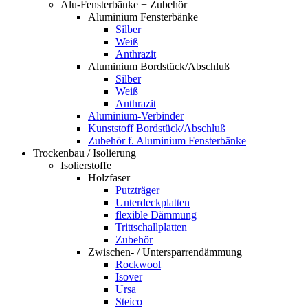
Alu-Fensterbänke + Zubehör
Aluminium Fensterbänke
Silber
Weiß
Anthrazit
Aluminium Bordstück/Abschluß
Silber
Weiß
Anthrazit
Aluminium-Verbinder
Kunststoff Bordstück/Abschluß
Zubehör f. Aluminium Fensterbänke
Trockenbau / Isolierung
Isolierstoffe
Holzfaser
Putzträger
Unterdeckplatten
flexible Dämmung
Trittschallplatten
Zubehör
Zwischen- / Untersparrendämmung
Rockwool
Isover
Ursa
Steico