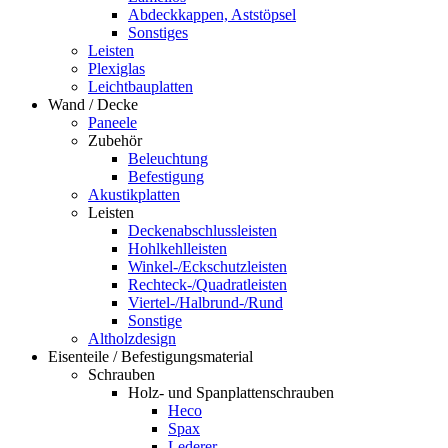
Abdeckkappen, Aststöpsel
Sonstiges
Leisten
Plexiglas
Leichtbauplatten
Wand / Decke
Paneele
Zubehör
Beleuchtung
Befestigung
Akustikplatten
Leisten
Deckenabschlussleisten
Hohlkehlleisten
Winkel-/Eckschutzleisten
Rechteck-/Quadratleisten
Viertel-/Halbrund-/Rund
Sonstige
Altholzdesign
Eisenteile / Befestigungsmaterial
Schrauben
Holz- und Spanplattenschrauben
Heco
Spax
Lederer