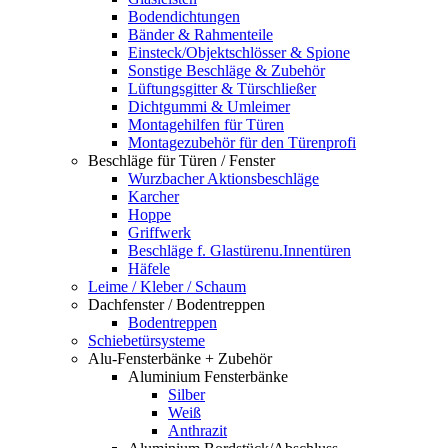
Bodendichtungen
Bänder & Rahmenteile
Einsteck/Objektschlösser & Spione
Sonstige Beschläge & Zubehör
Lüftungsgitter & Türschließer
Dichtgummi & Umleimer
Montagehilfen für Türen
Montagezubehör für den Türenprofi
Beschläge für Türen / Fenster
Wurzbacher Aktionsbeschläge
Karcher
Hoppe
Griffwerk
Beschläge f. Glastürenu.Innentüren
Häfele
Leime / Kleber / Schaum
Dachfenster / Bodentreppen
Bodentreppen
Schiebetürsysteme
Alu-Fensterbänke + Zubehör
Aluminium Fensterbänke
Silber
Weiß
Anthrazit