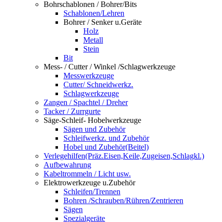
Bohrschablonen / Bohrer/Bits
Schablonen/Lehren
Bohrer / Senker u.Geräte
Holz
Metall
Stein
Bit
Mess- / Cutter / Winkel /Schlagwerkzeuge
Messwerkzeuge
Cutter/ Schneidwerkz.
Schlagwerkzeuge
Zangen / Spachtel / Dreher
Tacker / Zurrgurte
Säge-Schleif- Hobelwerkzeuge
Sägen und Zubehör
Schleifwerkz. und Zubehör
Hobel und Zubehör(Beitel)
Verlegehilfen(Präz.Eisen,Keile,Zugeisen,Schlagkl.)
Aufbewahrung
Kabeltrommeln / Licht usw.
Elektrowerkzeuge u.Zubehör
Schleifen/Trennen
Bohren /Schrauben/Rühren/Zentrieren
Sägen
Spezialgeräte