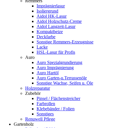
Remmers
Imprägnierlasur
Isoliergrund
Aidol HK-Lasur
Aidol Holzschutz-Creme
Aidol Langzeit-Lasur
Kompaktbeize
Deckfarbe
Sonstige Remmers-Erzeugnisse
Lacke
HSL-Lasur für Profis
Auro
Auro Spezialgrundierung
Auro Imprägnierung
Auro Hartöl
Auro Garten-u.Terrassenöle
Sonstige Wachse, Seifen u. Öle
Holzreparatur
Zubehör
Pinsel / Flächenstreicher
Farbrollen
Klebebänder / Folien
Sonstiges
Renuwell Pflege
Gartenholz