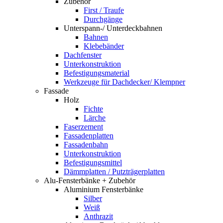
Zubehör
First / Traufe
Durchgänge
Unterspann-/ Unterdeckbahnen
Bahnen
Klebebänder
Dachfenster
Unterkonstruktion
Befestigungsmaterial
Werkzeuge für Dachdecker/ Klempner
Fassade
Holz
Fichte
Lärche
Faserzement
Fassadenplatten
Fassadenbahn
Unterkonstruktion
Befestigungsmittel
Dämmplatten / Putzträgerplatten
Alu-Fensterbänke + Zubehör
Aluminium Fensterbänke
Silber
Weiß
Anthrazit