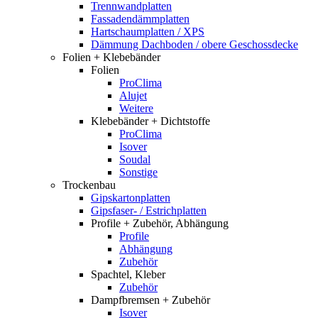
Trennwandplatten
Fassadendämmplatten
Hartschaumplatten / XPS
Dämmung Dachboden / obere Geschossdecke
Folien + Klebebänder
Folien
ProClima
Alujet
Weitere
Klebebänder + Dichtstoffe
ProClima
Isover
Soudal
Sonstige
Trockenbau
Gipskartonplatten
Gipsfaser- / Estrichplatten
Profile + Zubehör, Abhängung
Profile
Abhängung
Zubehör
Spachtel, Kleber
Zubehör
Dampfbremsen + Zubehör
Isover