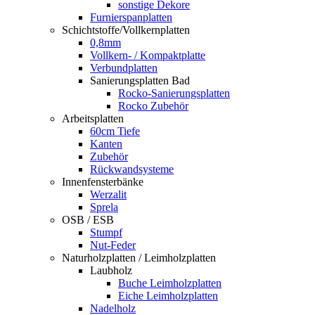
sonstige Dekore
Furnierspanplatten
Schichtstoffe/Vollkernplatten
0,8mm
Vollkern- / Kompaktplatte
Verbundplatten
Sanierungsplatten Bad
Rocko-Sanierungsplatten
Rocko Zubehör
Arbeitsplatten
60cm Tiefe
Kanten
Zubehör
Rückwandsysteme
Innenfensterbänke
Werzalit
Sprela
OSB / ESB
Stumpf
Nut-Feder
Naturholzplatten / Leimholzplatten
Laubholz
Buche Leimholzplatten
Eiche Leimholzplatten
Nadelholz