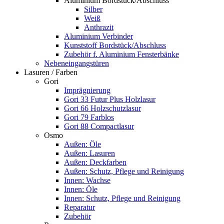
Aluminium Bordstück/Abschluss
Silber
Weiß
Anthrazit
Aluminium Verbinder
Kunststoff Bordstück/Abschluss
Zubehör f. Aluminium Fensterbänke
Nebeneingangstüren
Lasuren / Farben
Gori
Imprägnierung
Gori 33 Futur Plus Holzlasur
Gori 66 Holzschutzlasur
Gori 79 Farblos
Gori 88 Compactlasur
Osmo
Außen: Öle
Außen: Lasuren
Außen: Deckfarben
Außen: Schutz, Pflege und Reinigung
Innen: Wachse
Innen: Öle
Innen: Schutz, Pflege und Reinigung
Reparatur
Zubehör