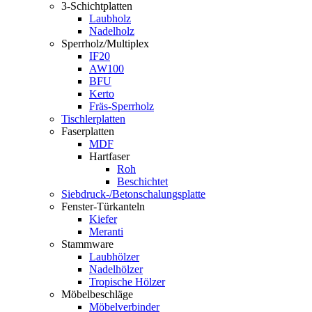
3-Schichtplatten
Laubholz
Nadelholz
Sperrholz/Multiplex
IF20
AW100
BFU
Kerto
Fräs-Sperrholz
Tischlerplatten
Faserplatten
MDF
Hartfaser
Roh
Beschichtet
Siebdruck-/Betonschalungsplatte
Fenster-Türkanteln
Kiefer
Meranti
Stammware
Laubhölzer
Nadelhölzer
Tropische Hölzer
Möbelbeschläge
Möbelverbinder