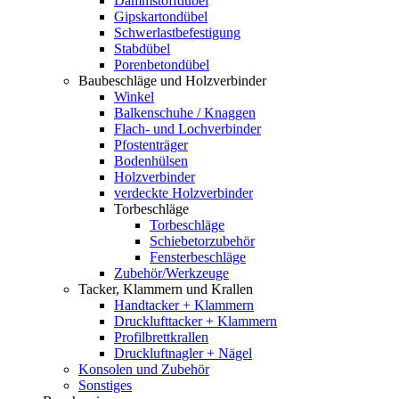
Dämmstoffdübel
Gipskartondübel
Schwerlastbefestigung
Stabdübel
Porenbetondübel
Baubeschläge und Holzverbinder
Winkel
Balkenschuhe / Knaggen
Flach- und Lochverbinder
Pfostenträger
Bodenhülsen
Holzverbinder
verdeckte Holzverbinder
Torbeschläge
Torbeschläge
Schiebetorzubehör
Fensterbeschläge
Zubehör/Werkzeuge
Tacker, Klammern und Krallen
Handtacker + Klammern
Drucklufttacker + Klammern
Profilbrettkrallen
Druckluftnagler + Nägel
Konsolen und Zubehör
Sonstiges