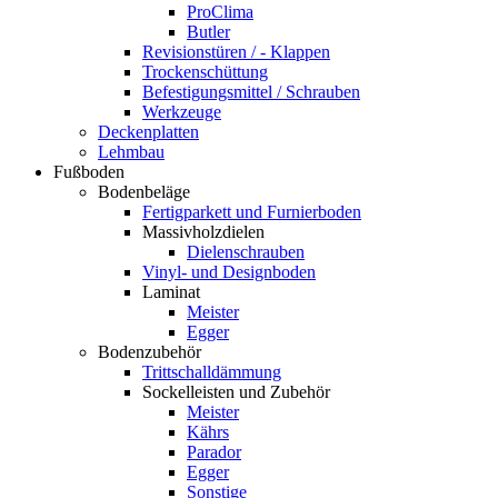
ProClima
Butler
Revisionstüren / - Klappen
Trockenschüttung
Befestigungsmittel / Schrauben
Werkzeuge
Deckenplatten
Lehmbau
Fußboden
Bodenbeläge
Fertigparkett und Furnierboden
Massivholzdielen
Dielenschrauben
Vinyl- und Designboden
Laminat
Meister
Egger
Bodenzubehör
Trittschalldämmung
Sockelleisten und Zubehör
Meister
Kährs
Parador
Egger
Sonstige