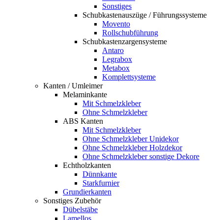
Sonstiges
Schubkastenauszüge / Führungssysteme
Movento
Rollschubführung
Schubkastenzargensysteme
Antaro
Legrabox
Metabox
Komplettsysteme
Kanten / Umleimer
Melaminkante
Mit Schmelzkleber
Ohne Schmelzkleber
ABS Kanten
Mit Schmelzkleber
Ohne Schmelzkleber Unidekor
Ohne Schmelzkleber Holzdekor
Ohne Schmelzkleber sonstige Dekore
Echtholzkanten
Dünnkante
Starkfurnier
Grundierkanten
Sonstiges Zubehör
Dübelstäbe
Lamellos