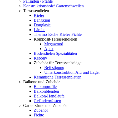
Palisaden / Pfähle
Konstruktionsholz/ Gartenschwellen
Terrassendielen
Kiefer
Bangkirai
Douglasie
Lärche
Thermo-Esche-Kiefer-Fichte
Komposit-Terrassendielen
Megawood
Apex
Bodendielen Spezialitäten
Kebony
Zubehör für Terrassenbeläge
Befestigung
Unterkonstruktion Alu und Lager
Keramische Terrassenplatten
Balkone und Zubehör
Balkonprofile
Balkonblenden
Balkon-Handläufe
Geländerpfosten
Gartenzäune und Zubehör
Zubehör
Fichte