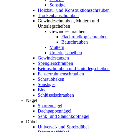
Sonstige
Holzbau- und Konstruktionsschrauben
Trockenbauschrauben
Gewindeschrauben, Muttern und
Unterlegscheiben
Gewindeschrauben
Flachrundkopfschrauben
Bauschrauben
Muttern
Unterlegscheiben
Gewindestangen
Spenglerschrauben
Betonschrauben und Unterlegscheiben
Fensterrahmenschrauben
Schraubhaken
Sonstiges
Bits
Schlüsselschrauben
Nägel
Sparrennägel
Dachpappennägel
Senk- und Stauchkopfnägel
Dübel
Universal- und Spreizdübel