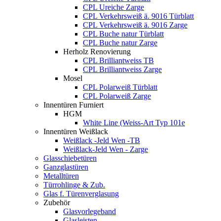
CPL Ureiche Zarge
CPL Verkehrsweiß ä. 9016 Türblatt
CPL Verkehrsweiß ä. 9016 Zarge
CPL Buche natur Türblatt
CPL Buche natur Zarge
Herholz Renovierung
CPL Brilliantweiss TB
CPL Brilliantweiss Zarge
Mosel
CPL Polarweiß Türblatt
CPL Polarweiß Zarge
Innentüren Furniert
HGM
White Line (Weiss-Art Typ 101e
Innentüren Weißlack
Weißlack -Jeld Wen -TB
Weißlack-Jeld Wen - Zarge
Glasschiebetüren
Ganzglastüren
Metalltüren
Türrohlinge & Zub.
Glas f. Türenverglasung
Zubehör
Glasvorlegeband
Glasleisten