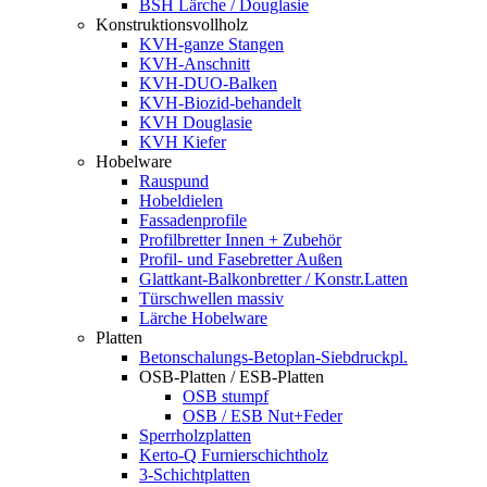
BSH Lärche / Douglasie
Konstruktionsvollholz
KVH-ganze Stangen
KVH-Anschnitt
KVH-DUO-Balken
KVH-Biozid-behandelt
KVH Douglasie
KVH Kiefer
Hobelware
Rauspund
Hobeldielen
Fassadenprofile
Profilbretter Innen + Zubehör
Profil- und Fasebretter Außen
Glattkant-Balkonbretter / Konstr.Latten
Türschwellen massiv
Lärche Hobelware
Platten
Betonschalungs-Betoplan-Siebdruckpl.
OSB-Platten / ESB-Platten
OSB stumpf
OSB / ESB Nut+Feder
Sperrholzplatten
Kerto-Q Furnierschichtholz
3-Schichtplatten