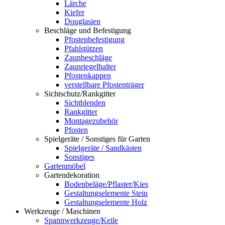
Lärche
Kiefer
Douglasien
Beschläge und Befestigung
Pfostenbefestigung
Pfahlstützen
Zaunbeschläge
Zaunriegelhalter
Pfostenkappen
verstellbare Pfostenträger
Sichtschutz/Rankgitter
Sichtblenden
Rankgitter
Montagezubehör
Pfosten
Spielgeräte / Sonstiges für Garten
Spielgeräte / Sandkästen
Sonstiges
Gartenmöbel
Gartendekoration
Bodenbeläge/Pflaster/Kies
Gestaltungselemente Stein
Gestaltungselemente Holz
Werkzeuge / Maschinen
Spannwerkzeuge/Keile