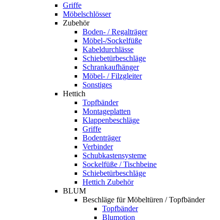
Griffe
Möbelschlösser
Zubehör
Boden- / Regalträger
Möbel-/Sockelfüße
Kabeldurchlässe
Schiebetürbeschläge
Schrankaufhänger
Möbel- / Filzgleiter
Sonstiges
Hettich
Topfbänder
Montageplatten
Klappenbeschläge
Griffe
Bodenträger
Verbinder
Schubkastensysteme
Sockelfüße / Tischbeine
Schiebetürbeschläge
Hettich Zubehör
BLUM
Beschläge für Möbeltüren / Topfbänder
Topfbänder
Blumotion