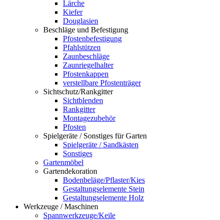
Lärche
Kiefer
Douglasien
Beschläge und Befestigung
Pfostenbefestigung
Pfahlstützen
Zaunbeschläge
Zaunriegelhalter
Pfostenkappen
verstellbare Pfostenträger
Sichtschutz/Rankgitter
Sichtblenden
Rankgitter
Montagezubehör
Pfosten
Spielgeräte / Sonstiges für Garten
Spielgeräte / Sandkästen
Sonstiges
Gartenmöbel
Gartendekoration
Bodenbeläge/Pflaster/Kies
Gestaltungselemente Stein
Gestaltungselemente Holz
Werkzeuge / Maschinen
Spannwerkzeuge/Keile