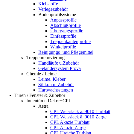
Klebstoffe
Verlegezubehör
Bodenprofilsysteme
Anpassprofile
Abschlußprofile
Übergangsprofile
Einfassprofile
Treppenkantenprofile
Winkelprofile
Reinigungs- und Pflegemittel
Treppenrenovierung
Handläufe u.Zubehör
Geländersystem Prova
Chemie / Leime
Leime, Kleber
Silikon u. Zubehör
Hartwachsstangen
Türen / Fenster & Zubehör
Innentüren Dekor+CPL
Astra
CPL Weisslack ä. 9010 Türblatt
CPL Weisslack ä. 9010 Zarge
CPL Akazie Türblatt
CPL Akazie Zarge
CPL Ureiche Türblatt