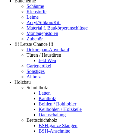
Bauchemie
Schäume
Klebstoffe
Leime
Acryl/Silikon/Kitt
Material f. Baukörperanschlüsse
Montagepistolen
Zubehör
!!! Letzte Chance !!!
Dekorspan-Abverkauf
Türen / Haustüren
Jeld Wen
Gartenartikel
Sonstiges
Altholz
Holzbau
Schnittholz
Latten
Kantholz
Bohlen / Rohhobler
Keilbohlen / Holzkeile
Dachschalung
Brettschichtholz
BSH-ganze Stangen
BSH-Anschnitte