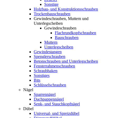
Sonstige
Holzbau- und Konstruktionsschrauben
Trockenbauschrauben
Gewindeschrauben, Muttern und
Unterlegscheiben
Gewindeschrauben
Flachrundkopfschrauben
Bauschrauben
Muttern
Unterlegscheiben
Gewindestangen
Spenglerschrauben
Betonschrauben und Unterlegscheiben
Fensterrahmenschrauben
Schraubhaken
Sonstiges
Bits
Schlüsselschrauben
Nägel
Sparrennägel
Dachpappennägel
Senk- und Stauchkopfnägel
Dübel
Universal- und Spreizdübel