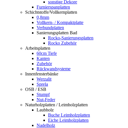
sonstige Dekore
Furnierspanplatten
Schichtstoffe/Vollkernplatten
0,8mm
Vollkern- / Kompaktplatte
Verbundplatten
Sanierungsplatten Bad
Rocko-Sanierungsplatten
Rocko Zubehör
Arbeitsplatten
60cm Tiefe
Kanten
Zubehör
Rückwandsysteme
Innenfensterbänke
Werzalit
Sprela
OSB / ESB
Stumpf
Nut-Feder
Naturholzplatten / Leimholzplatten
Laubholz
Buche Leimholzplatten
Eiche Leimholzplatten
Nadelholz