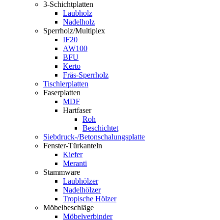
3-Schichtplatten
Laubholz
Nadelholz
Sperrholz/Multiplex
IF20
AW100
BFU
Kerto
Fräs-Sperrholz
Tischlerplatten
Faserplatten
MDF
Hartfaser
Roh
Beschichtet
Siebdruck-/Betonschalungsplatte
Fenster-Türkanteln
Kiefer
Meranti
Stammware
Laubhölzer
Nadelhölzer
Tropische Hölzer
Möbelbeschläge
Möbelverbinder