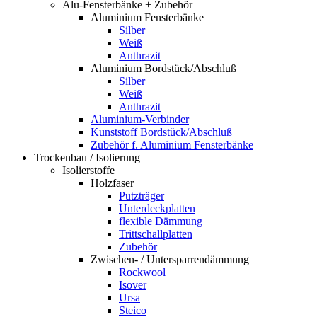
Alu-Fensterbänke + Zubehör
Aluminium Fensterbänke
Silber
Weiß
Anthrazit
Aluminium Bordstück/Abschluß
Silber
Weiß
Anthrazit
Aluminium-Verbinder
Kunststoff Bordstück/Abschluß
Zubehör f. Aluminium Fensterbänke
Trockenbau / Isolierung
Isolierstoffe
Holzfaser
Putzträger
Unterdeckplatten
flexible Dämmung
Trittschallplatten
Zubehör
Zwischen- / Untersparrendämmung
Rockwool
Isover
Ursa
Steico