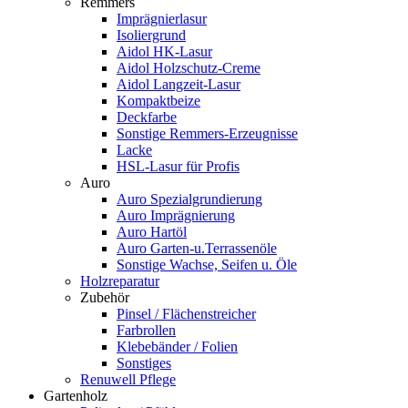
Remmers
Imprägnierlasur
Isoliergrund
Aidol HK-Lasur
Aidol Holzschutz-Creme
Aidol Langzeit-Lasur
Kompaktbeize
Deckfarbe
Sonstige Remmers-Erzeugnisse
Lacke
HSL-Lasur für Profis
Auro
Auro Spezialgrundierung
Auro Imprägnierung
Auro Hartöl
Auro Garten-u.Terrassenöle
Sonstige Wachse, Seifen u. Öle
Holzreparatur
Zubehör
Pinsel / Flächenstreicher
Farbrollen
Klebebänder / Folien
Sonstiges
Renuwell Pflege
Gartenholz