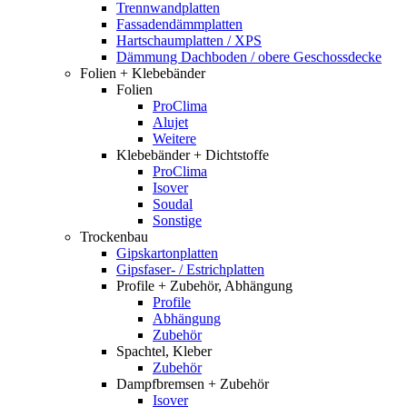
Trennwandplatten
Fassadendämmplatten
Hartschaumplatten / XPS
Dämmung Dachboden / obere Geschossdecke
Folien + Klebebänder
Folien
ProClima
Alujet
Weitere
Klebebänder + Dichtstoffe
ProClima
Isover
Soudal
Sonstige
Trockenbau
Gipskartonplatten
Gipsfaser- / Estrichplatten
Profile + Zubehör, Abhängung
Profile
Abhängung
Zubehör
Spachtel, Kleber
Zubehör
Dampfbremsen + Zubehör
Isover