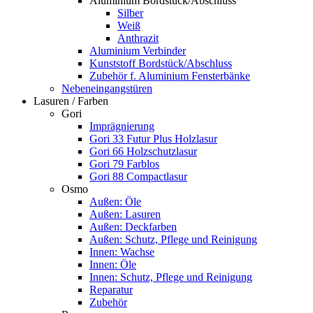
Aluminium Bordstück/Abschluss
Silber
Weiß
Anthrazit
Aluminium Verbinder
Kunststoff Bordstück/Abschluss
Zubehör f. Aluminium Fensterbänke
Nebeneingangstüren
Lasuren / Farben
Gori
Imprägnierung
Gori 33 Futur Plus Holzlasur
Gori 66 Holzschutzlasur
Gori 79 Farblos
Gori 88 Compactlasur
Osmo
Außen: Öle
Außen: Lasuren
Außen: Deckfarben
Außen: Schutz, Pflege und Reinigung
Innen: Wachse
Innen: Öle
Innen: Schutz, Pflege und Reinigung
Reparatur
Zubehör