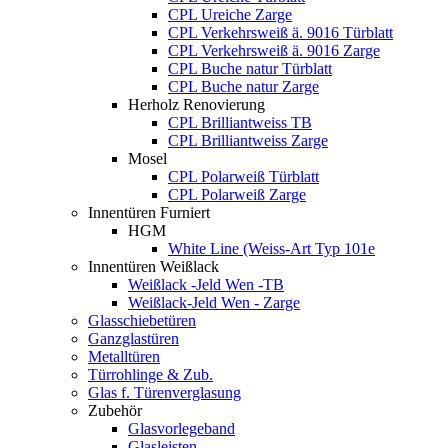
CPL Ureiche Zarge
CPL Verkehrsweiß ä. 9016 Türblatt
CPL Verkehrsweiß ä. 9016 Zarge
CPL Buche natur Türblatt
CPL Buche natur Zarge
Herholz Renovierung
CPL Brilliantweiss TB
CPL Brilliantweiss Zarge
Mosel
CPL Polarweiß Türblatt
CPL Polarweiß Zarge
Innentüren Furniert
HGM
White Line (Weiss-Art Typ 101e
Innentüren Weißlack
Weißlack -Jeld Wen -TB
Weißlack-Jeld Wen - Zarge
Glasschiebetüren
Ganzglastüren
Metalltüren
Türrohlinge & Zub.
Glas f. Türenverglasung
Zubehör
Glasvorlegeband
Glasleisten