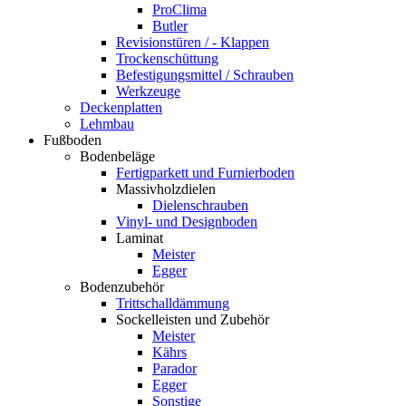
ProClima
Butler
Revisionstüren / - Klappen
Trockenschüttung
Befestigungsmittel / Schrauben
Werkzeuge
Deckenplatten
Lehmbau
Fußboden
Bodenbeläge
Fertigparkett und Furnierboden
Massivholzdielen
Dielenschrauben
Vinyl- und Designboden
Laminat
Meister
Egger
Bodenzubehör
Trittschalldämmung
Sockelleisten und Zubehör
Meister
Kährs
Parador
Egger
Sonstige