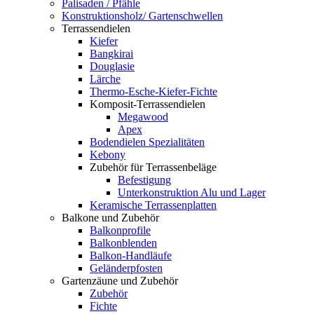
Palisaden / Pfähle
Konstruktionsholz/ Gartenschwellen
Terrassendielen
Kiefer
Bangkirai
Douglasie
Lärche
Thermo-Esche-Kiefer-Fichte
Komposit-Terrassendielen
Megawood
Apex
Bodendielen Spezialitäten
Kebony
Zubehör für Terrassenbeläge
Befestigung
Unterkonstruktion Alu und Lager
Keramische Terrassenplatten
Balkone und Zubehör
Balkonprofile
Balkonblenden
Balkon-Handläufe
Geländerpfosten
Gartenzäune und Zubehör
Zubehör
Fichte