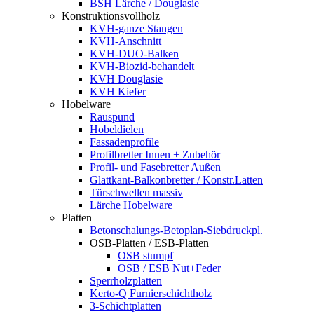
BSH Lärche / Douglasie
Konstruktionsvollholz
KVH-ganze Stangen
KVH-Anschnitt
KVH-DUO-Balken
KVH-Biozid-behandelt
KVH Douglasie
KVH Kiefer
Hobelware
Rauspund
Hobeldielen
Fassadenprofile
Profilbretter Innen + Zubehör
Profil- und Fasebretter Außen
Glattkant-Balkonbretter / Konstr.Latten
Türschwellen massiv
Lärche Hobelware
Platten
Betonschalungs-Betoplan-Siebdruckpl.
OSB-Platten / ESB-Platten
OSB stumpf
OSB / ESB Nut+Feder
Sperrholzplatten
Kerto-Q Furnierschichtholz
3-Schichtplatten