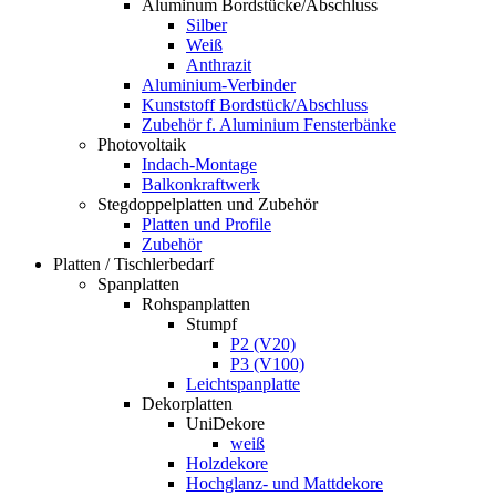
Aluminum Bordstücke/Abschluss
Silber
Weiß
Anthrazit
Aluminium-Verbinder
Kunststoff Bordstück/Abschluss
Zubehör f. Aluminium Fensterbänke
Photovoltaik
Indach-Montage
Balkonkraftwerk
Stegdoppelplatten und Zubehör
Platten und Profile
Zubehör
Platten / Tischlerbedarf
Spanplatten
Rohspanplatten
Stumpf
P2 (V20)
P3 (V100)
Leichtspanplatte
Dekorplatten
UniDekore
weiß
Holzdekore
Hochglanz- und Mattdekore