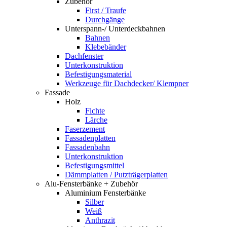
Zubehör
First / Traufe
Durchgänge
Unterspann-/ Unterdeckbahnen
Bahnen
Klebebänder
Dachfenster
Unterkonstruktion
Befestigungsmaterial
Werkzeuge für Dachdecker/ Klempner
Fassade
Holz
Fichte
Lärche
Faserzement
Fassadenplatten
Fassadenbahn
Unterkonstruktion
Befestigungsmittel
Dämmplatten / Putzträgerplatten
Alu-Fensterbänke + Zubehör
Aluminium Fensterbänke
Silber
Weiß
Anthrazit