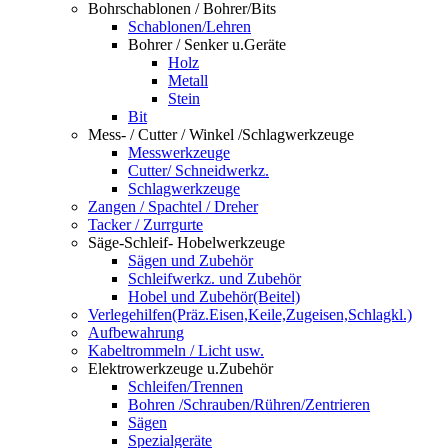
Bohrschablonen / Bohrer/Bits
Schablonen/Lehren
Bohrer / Senker u.Geräte
Holz
Metall
Stein
Bit
Mess- / Cutter / Winkel /Schlagwerkzeuge
Messwerkzeuge
Cutter/ Schneidwerkz.
Schlagwerkzeuge
Zangen / Spachtel / Dreher
Tacker / Zurrgurte
Säge-Schleif- Hobelwerkzeuge
Sägen und Zubehör
Schleifwerkz. und Zubehör
Hobel und Zubehör(Beitel)
Verlegehilfen(Präz.Eisen,Keile,Zugeisen,Schlagkl.)
Aufbewahrung
Kabeltrommeln / Licht usw.
Elektrowerkzeuge u.Zubehör
Schleifen/Trennen
Bohren /Schrauben/Rühren/Zentrieren
Sägen
Spezialgeräte