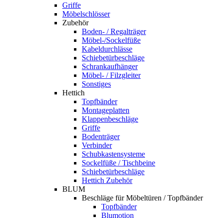
Griffe
Möbelschlösser
Zubehör
Boden- / Regalträger
Möbel-/Sockelfüße
Kabeldurchlässe
Schiebetürbeschläge
Schrankaufhänger
Möbel- / Filzgleiter
Sonstiges
Hettich
Topfbänder
Montageplatten
Klappenbeschläge
Griffe
Bodenträger
Verbinder
Schubkastensysteme
Sockelfüße / Tischbeine
Schiebetürbeschläge
Hettich Zubehör
BLUM
Beschläge für Möbeltüren / Topfbänder
Topfbänder
Blumotion