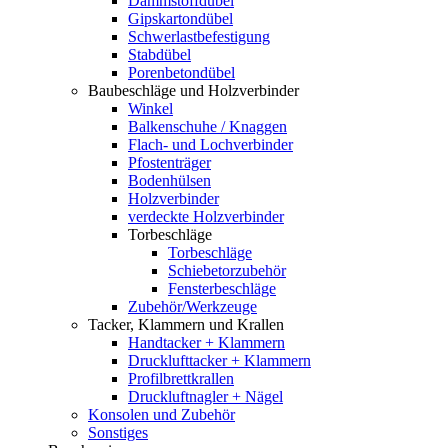
Dämmstoffdübel
Gipskartondübel
Schwerlastbefestigung
Stabdübel
Porenbetondübel
Baubeschläge und Holzverbinder
Winkel
Balkenschuhe / Knaggen
Flach- und Lochverbinder
Pfostenträger
Bodenhülsen
Holzverbinder
verdeckte Holzverbinder
Torbeschläge
Torbeschläge
Schiebetorzubehör
Fensterbeschläge
Zubehör/Werkzeuge
Tacker, Klammern und Krallen
Handtacker + Klammern
Drucklufttacker + Klammern
Profilbrettkrallen
Druckluftnagler + Nägel
Konsolen und Zubehör
Sonstiges