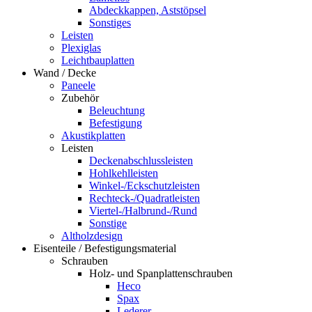
Abdeckkappen, Aststöpsel
Sonstiges
Leisten
Plexiglas
Leichtbauplatten
Wand / Decke
Paneele
Zubehör
Beleuchtung
Befestigung
Akustikplatten
Leisten
Deckenabschlussleisten
Hohlkehlleisten
Winkel-/Eckschutzleisten
Rechteck-/Quadratleisten
Viertel-/Halbrund-/Rund
Sonstige
Altholzdesign
Eisenteile / Befestigungsmaterial
Schrauben
Holz- und Spanplattenschrauben
Heco
Spax
Lederer