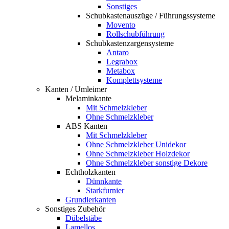
Sonstiges
Schubkastenauszüge / Führungssysteme
Movento
Rollschubführung
Schubkastenzargensysteme
Antaro
Legrabox
Metabox
Komplettsysteme
Kanten / Umleimer
Melaminkante
Mit Schmelzkleber
Ohne Schmelzkleber
ABS Kanten
Mit Schmelzkleber
Ohne Schmelzkleber Unidekor
Ohne Schmelzkleber Holzdekor
Ohne Schmelzkleber sonstige Dekore
Echtholzkanten
Dünnkante
Starkfurnier
Grundierkanten
Sonstiges Zubehör
Dübelstäbe
Lamellos