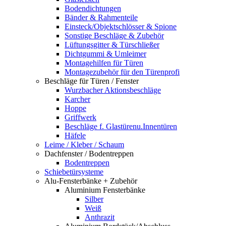
Bodendichtungen
Bänder & Rahmenteile
Einsteck/Objektschlösser & Spione
Sonstige Beschläge & Zubehör
Lüftungsgitter & Türschließer
Dichtgummi & Umleimer
Montagehilfen für Türen
Montagezubehör für den Türenprofi
Beschläge für Türen / Fenster
Wurzbacher Aktionsbeschläge
Karcher
Hoppe
Griffwerk
Beschläge f. Glastürenu.Innentüren
Häfele
Leime / Kleber / Schaum
Dachfenster / Bodentreppen
Bodentreppen
Schiebetürsysteme
Alu-Fensterbänke + Zubehör
Aluminium Fensterbänke
Silber
Weiß
Anthrazit