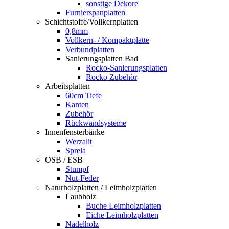
sonstige Dekore
Furnierspanplatten
Schichtstoffe/Vollkernplatten
0,8mm
Vollkern- / Kompaktplatte
Verbundplatten
Sanierungsplatten Bad
Rocko-Sanierungsplatten
Rocko Zubehör
Arbeitsplatten
60cm Tiefe
Kanten
Zubehör
Rückwandsysteme
Innenfensterbänke
Werzalit
Sprela
OSB / ESB
Stumpf
Nut-Feder
Naturholzplatten / Leimholzplatten
Laubholz
Buche Leimholzplatten
Eiche Leimholzplatten
Nadelholz