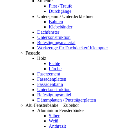
Zubehör
First / Traufe
Durchgänge
Unterspann-/ Unterdeckbahnen
Bahnen
Klebebänder
Dachfenster
Unterkonstruktion
Befestigungsmaterial
Werkzeuge für Dachdecker/ Klempner
Fassade
Holz
Fichte
Lärche
Faserzement
Fassadenplatten
Fassadenbahn
Unterkonstruktion
Befestigungsmittel
Dämmplatten / Putzträgerplatten
Alu-Fensterbänke + Zubehör
Aluminium Fensterbänke
Silber
Weiß
Anthrazit