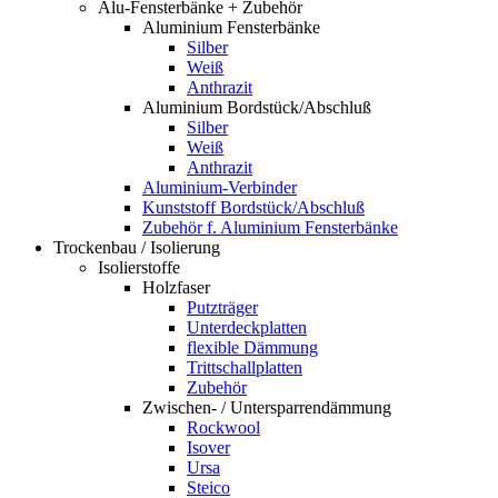
Alu-Fensterbänke + Zubehör
Aluminium Fensterbänke
Silber
Weiß
Anthrazit
Aluminium Bordstück/Abschluß
Silber
Weiß
Anthrazit
Aluminium-Verbinder
Kunststoff Bordstück/Abschluß
Zubehör f. Aluminium Fensterbänke
Trockenbau / Isolierung
Isolierstoffe
Holzfaser
Putzträger
Unterdeckplatten
flexible Dämmung
Trittschallplatten
Zubehör
Zwischen- / Untersparrendämmung
Rockwool
Isover
Ursa
Steico