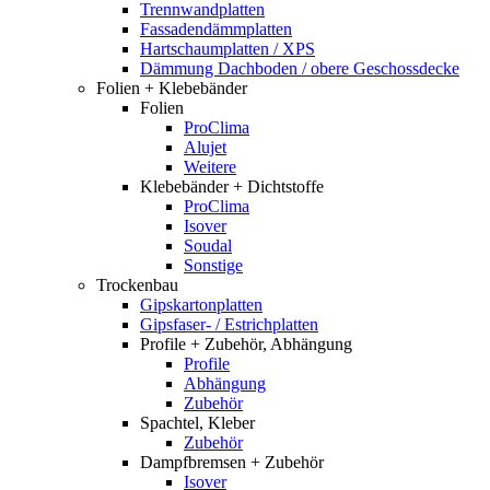
Trennwandplatten
Fassadendämmplatten
Hartschaumplatten / XPS
Dämmung Dachboden / obere Geschossdecke
Folien + Klebebänder
Folien
ProClima
Alujet
Weitere
Klebebänder + Dichtstoffe
ProClima
Isover
Soudal
Sonstige
Trockenbau
Gipskartonplatten
Gipsfaser- / Estrichplatten
Profile + Zubehör, Abhängung
Profile
Abhängung
Zubehör
Spachtel, Kleber
Zubehör
Dampfbremsen + Zubehör
Isover