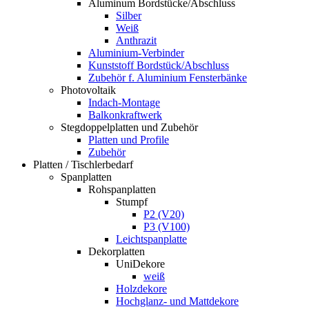
Aluminum Bordstücke/Abschluss
Silber
Weiß
Anthrazit
Aluminium-Verbinder
Kunststoff Bordstück/Abschluss
Zubehör f. Aluminium Fensterbänke
Photovoltaik
Indach-Montage
Balkonkraftwerk
Stegdoppelplatten und Zubehör
Platten und Profile
Zubehör
Platten / Tischlerbedarf
Spanplatten
Rohspanplatten
Stumpf
P2 (V20)
P3 (V100)
Leichtspanplatte
Dekorplatten
UniDekore
weiß
Holzdekore
Hochglanz- und Mattdekore