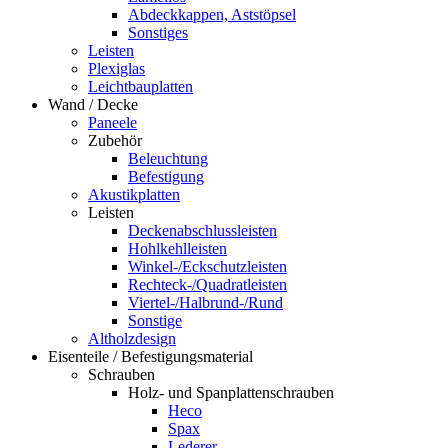
Abdeckkappen, Aststöpsel
Sonstiges
Leisten
Plexiglas
Leichtbauplatten
Wand / Decke
Paneele
Zubehör
Beleuchtung
Befestigung
Akustikplatten
Leisten
Deckenabschlussleisten
Hohlkehlleisten
Winkel-/Eckschutzleisten
Rechteck-/Quadratleisten
Viertel-/Halbrund-/Rund
Sonstige
Altholzdesign
Eisenteile / Befestigungsmaterial
Schrauben
Holz- und Spanplattenschrauben
Heco
Spax
Lederer