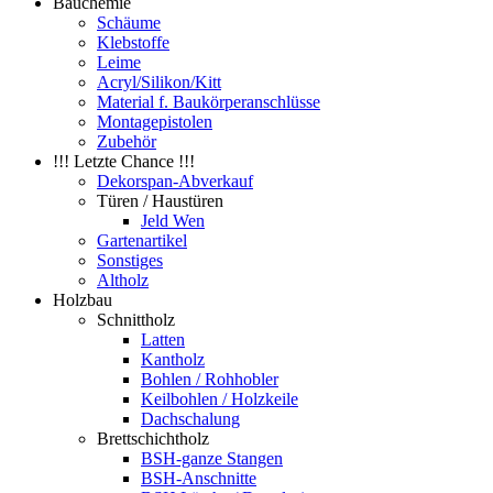
Bauchemie
Schäume
Klebstoffe
Leime
Acryl/Silikon/Kitt
Material f. Baukörperanschlüsse
Montagepistolen
Zubehör
!!! Letzte Chance !!!
Dekorspan-Abverkauf
Türen / Haustüren
Jeld Wen
Gartenartikel
Sonstiges
Altholz
Holzbau
Schnittholz
Latten
Kantholz
Bohlen / Rohhobler
Keilbohlen / Holzkeile
Dachschalung
Brettschichtholz
BSH-ganze Stangen
BSH-Anschnitte