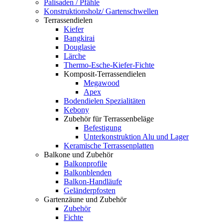
Palisaden / Pfähle
Konstruktionsholz/ Gartenschwellen
Terrassendielen
Kiefer
Bangkirai
Douglasie
Lärche
Thermo-Esche-Kiefer-Fichte
Komposit-Terrassendielen
Megawood
Apex
Bodendielen Spezialitäten
Kebony
Zubehör für Terrassenbeläge
Befestigung
Unterkonstruktion Alu und Lager
Keramische Terrassenplatten
Balkone und Zubehör
Balkonprofile
Balkonblenden
Balkon-Handläufe
Geländerpfosten
Gartenzäune und Zubehör
Zubehör
Fichte