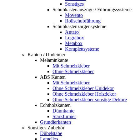
Sonstiges
Schubkastenauszüge / Führungssysteme
Movento
Rollschubführung
Schubkastenzargensysteme
Antaro
Legrabox
Metabox
Komplettsysteme
Kanten / Umleimer
Melaminkante
Mit Schmelzkleber
Ohne Schmelzkleber
ABS Kanten
Mit Schmelzkleber
Ohne Schmelzkleber Unidekor
Ohne Schmelzkleber Holzdekor
Ohne Schmelzkleber sonstige Dekore
Echtholzkanten
Dünnkante
Starkfurnier
Grundierkanten
Sonstiges Zubehör
Dübelstäbe
Lamellos