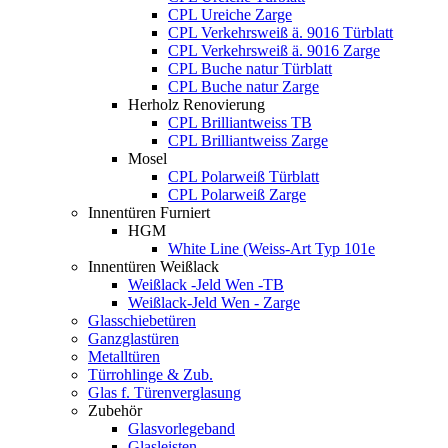
CPL Ureiche Zarge
CPL Verkehrsweiß ä. 9016 Türblatt
CPL Verkehrsweiß ä. 9016 Zarge
CPL Buche natur Türblatt
CPL Buche natur Zarge
Herholz Renovierung
CPL Brilliantweiss TB
CPL Brilliantweiss Zarge
Mosel
CPL Polarweiß Türblatt
CPL Polarweiß Zarge
Innentüren Furniert
HGM
White Line (Weiss-Art Typ 101e
Innentüren Weißlack
Weißlack -Jeld Wen -TB
Weißlack-Jeld Wen - Zarge
Glasschiebetüren
Ganzglastüren
Metalltüren
Türrohlinge & Zub.
Glas f. Türenverglasung
Zubehör
Glasvorlegeband
Glasleisten