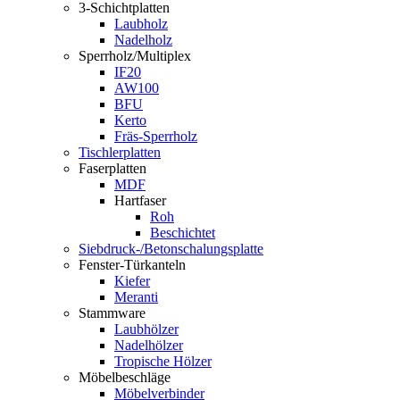
3-Schichtplatten
Laubholz
Nadelholz
Sperrholz/Multiplex
IF20
AW100
BFU
Kerto
Fräs-Sperrholz
Tischlerplatten
Faserplatten
MDF
Hartfaser
Roh
Beschichtet
Siebdruck-/Betonschalungsplatte
Fenster-Türkanteln
Kiefer
Meranti
Stammware
Laubhölzer
Nadelhölzer
Tropische Hölzer
Möbelbeschläge
Möbelverbinder