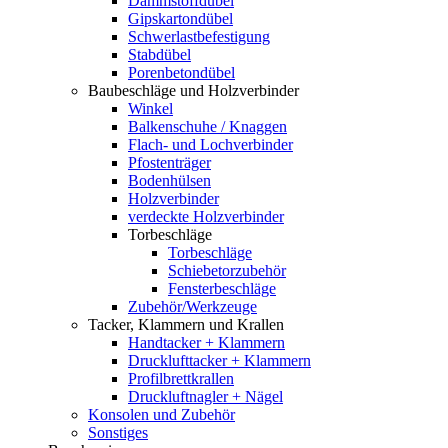
Dämmstoffdübel
Gipskartondübel
Schwerlastbefestigung
Stabdübel
Porenbetondübel
Baubeschläge und Holzverbinder
Winkel
Balkenschuhe / Knaggen
Flach- und Lochverbinder
Pfostenträger
Bodenhülsen
Holzverbinder
verdeckte Holzverbinder
Torbeschläge
Torbeschläge
Schiebetorzubehör
Fensterbeschläge
Zubehör/Werkzeuge
Tacker, Klammern und Krallen
Handtacker + Klammern
Drucklufttacker + Klammern
Profilbrettkrallen
Druckluftnagler + Nägel
Konsolen und Zubehör
Sonstiges