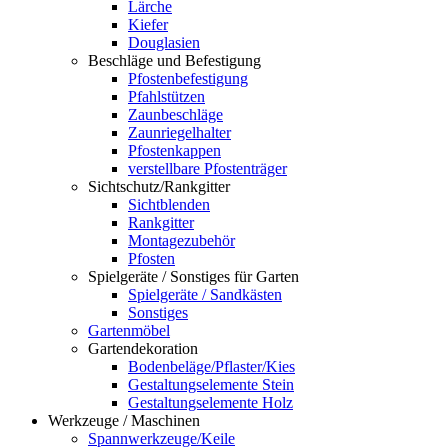
Lärche
Kiefer
Douglasien
Beschläge und Befestigung
Pfostenbefestigung
Pfahlstützen
Zaunbeschläge
Zaunriegelhalter
Pfostenkappen
verstellbare Pfostenträger
Sichtschutz/Rankgitter
Sichtblenden
Rankgitter
Montagezubehör
Pfosten
Spielgeräte / Sonstiges für Garten
Spielgeräte / Sandkästen
Sonstiges
Gartenmöbel
Gartendekoration
Bodenbeläge/Pflaster/Kies
Gestaltungselemente Stein
Gestaltungselemente Holz
Werkzeuge / Maschinen
Spannwerkzeuge/Keile