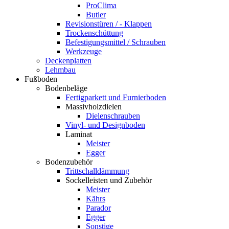
ProClima
Butler
Revisionstüren / - Klappen
Trockenschüttung
Befestigungsmittel / Schrauben
Werkzeuge
Deckenplatten
Lehmbau
Fußboden
Bodenbeläge
Fertigparkett und Furnierboden
Massivholzdielen
Dielenschrauben
Vinyl- und Designboden
Laminat
Meister
Egger
Bodenzubehör
Trittschalldämmung
Sockelleisten und Zubehör
Meister
Kährs
Parador
Egger
Sonstige