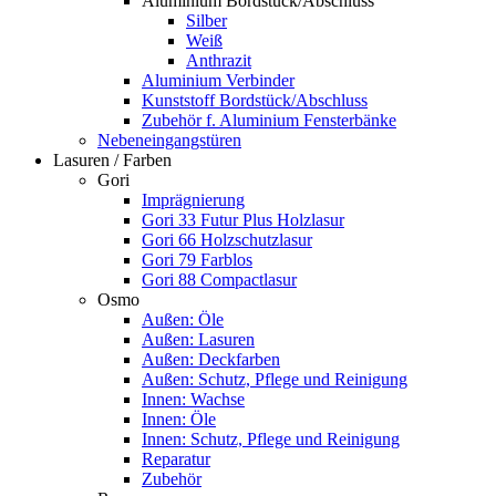
Aluminium Bordstück/Abschluss
Silber
Weiß
Anthrazit
Aluminium Verbinder
Kunststoff Bordstück/Abschluss
Zubehör f. Aluminium Fensterbänke
Nebeneingangstüren
Lasuren / Farben
Gori
Imprägnierung
Gori 33 Futur Plus Holzlasur
Gori 66 Holzschutzlasur
Gori 79 Farblos
Gori 88 Compactlasur
Osmo
Außen: Öle
Außen: Lasuren
Außen: Deckfarben
Außen: Schutz, Pflege und Reinigung
Innen: Wachse
Innen: Öle
Innen: Schutz, Pflege und Reinigung
Reparatur
Zubehör