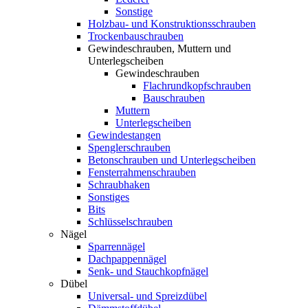
Sonstige
Holzbau- und Konstruktionsschrauben
Trockenbauschrauben
Gewindeschrauben, Muttern und
Unterlegscheiben
Gewindeschrauben
Flachrundkopfschrauben
Bauschrauben
Muttern
Unterlegscheiben
Gewindestangen
Spenglerschrauben
Betonschrauben und Unterlegscheiben
Fensterrahmenschrauben
Schraubhaken
Sonstiges
Bits
Schlüsselschrauben
Nägel
Sparrennägel
Dachpappennägel
Senk- und Stauchkopfnägel
Dübel
Universal- und Spreizdübel