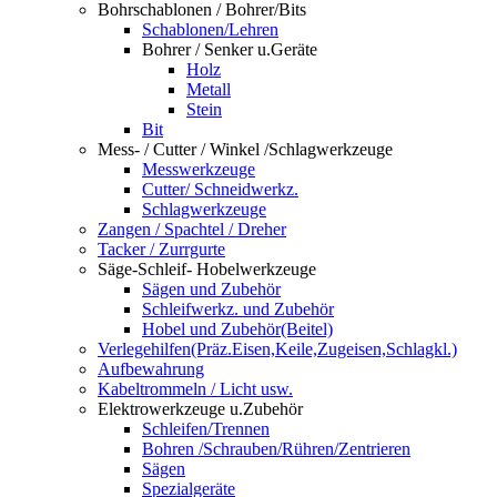
Bohrschablonen / Bohrer/Bits
Schablonen/Lehren
Bohrer / Senker u.Geräte
Holz
Metall
Stein
Bit
Mess- / Cutter / Winkel /Schlagwerkzeuge
Messwerkzeuge
Cutter/ Schneidwerkz.
Schlagwerkzeuge
Zangen / Spachtel / Dreher
Tacker / Zurrgurte
Säge-Schleif- Hobelwerkzeuge
Sägen und Zubehör
Schleifwerkz. und Zubehör
Hobel und Zubehör(Beitel)
Verlegehilfen(Präz.Eisen,Keile,Zugeisen,Schlagkl.)
Aufbewahrung
Kabeltrommeln / Licht usw.
Elektrowerkzeuge u.Zubehör
Schleifen/Trennen
Bohren /Schrauben/Rühren/Zentrieren
Sägen
Spezialgeräte