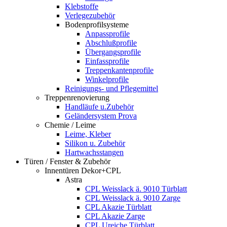
Klebstoffe
Verlegezubehör
Bodenprofilsysteme
Anpassprofile
Abschlußprofile
Übergangsprofile
Einfassprofile
Treppenkantenprofile
Winkelprofile
Reinigungs- und Pflegemittel
Treppenrenovierung
Handläufe u.Zubehör
Geländersystem Prova
Chemie / Leime
Leime, Kleber
Silikon u. Zubehör
Hartwachsstangen
Türen / Fenster & Zubehör
Innentüren Dekor+CPL
Astra
CPL Weisslack ä. 9010 Türblatt
CPL Weisslack ä. 9010 Zarge
CPL Akazie Türblatt
CPL Akazie Zarge
CPL Ureiche Türblatt