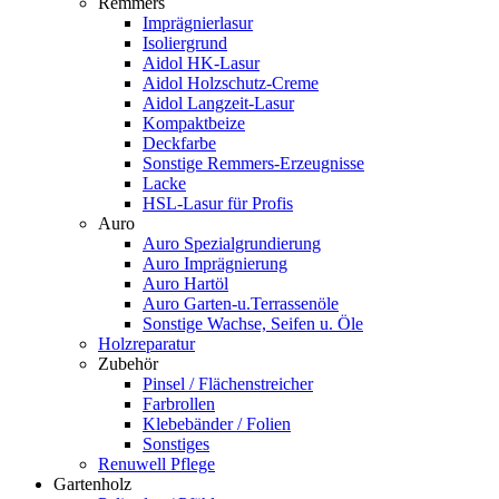
Remmers
Imprägnierlasur
Isoliergrund
Aidol HK-Lasur
Aidol Holzschutz-Creme
Aidol Langzeit-Lasur
Kompaktbeize
Deckfarbe
Sonstige Remmers-Erzeugnisse
Lacke
HSL-Lasur für Profis
Auro
Auro Spezialgrundierung
Auro Imprägnierung
Auro Hartöl
Auro Garten-u.Terrassenöle
Sonstige Wachse, Seifen u. Öle
Holzreparatur
Zubehör
Pinsel / Flächenstreicher
Farbrollen
Klebebänder / Folien
Sonstiges
Renuwell Pflege
Gartenholz