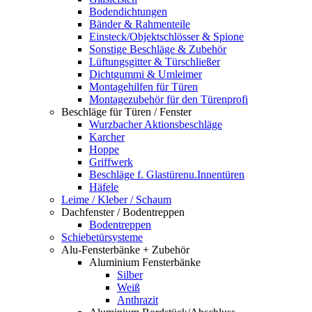
Bodendichtungen
Bänder & Rahmenteile
Einsteck/Objektschlösser & Spione
Sonstige Beschläge & Zubehör
Lüftungsgitter & Türschließer
Dichtgummi & Umleimer
Montagehilfen für Türen
Montagezubehör für den Türenprofi
Beschläge für Türen / Fenster
Wurzbacher Aktionsbeschläge
Karcher
Hoppe
Griffwerk
Beschläge f. Glastürenu.Innentüren
Häfele
Leime / Kleber / Schaum
Dachfenster / Bodentreppen
Bodentreppen
Schiebetürsysteme
Alu-Fensterbänke + Zubehör
Aluminium Fensterbänke
Silber
Weiß
Anthrazit