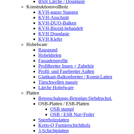
BSH Lärche / Douglasie
Konstruktionsvollholz
KVH-ganze Stangen
KVH-Anschnitt
KVH-DUO-Balken
KVH-Biozid-behandelt
KVH Douglasie
KVH Kiefer
Hobelware
Rauspund
Hobeldielen
Fassadenprofile
Profilbretter Innen + Zubehör
Profil- und Fasebretter Außen
Glattkant-Balkonbretter / Konstr.Latten
Türschwellen massiv
Lärche Hobelware
Platten
Betonschalungs-Betoplan-Siebdruckpl.
OSB-Platten / ESB-Platten
OSB stumpf
OSB / ESB Nut+Feder
Sperrholzplatten
Kerto-Q Furnierschichtholz
3-Schichtplatten