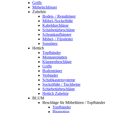
Griffe
Möbelschlösser
Zubehör
Boden- / Regalträger
Möbel-/Sockelfüße
Kabeldurchlässe
Schiebetürbeschläge
Schrankaufhänger
Möbel- / Filzgleiter
Sonstiges
Hettich
Topfbänder
Montageplatten
Klappenbeschläge
Griffe
Bodenträger
Verbinder
Schubkastensysteme
Sockelfüße / Tischbeine
Schiebetürbeschläge
Hettich Zubehör
BLUM
Beschläge für Möbeltüren / Topfbänder
Topfbänder
Blumotion