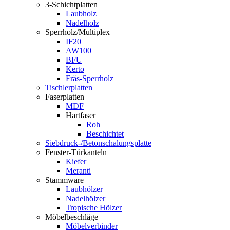
3-Schichtplatten
Laubholz
Nadelholz
Sperrholz/Multiplex
IF20
AW100
BFU
Kerto
Fräs-Sperrholz
Tischlerplatten
Faserplatten
MDF
Hartfaser
Roh
Beschichtet
Siebdruck-/Betonschalungsplatte
Fenster-Türkanteln
Kiefer
Meranti
Stammware
Laubhölzer
Nadelhölzer
Tropische Hölzer
Möbelbeschläge
Möbelverbinder