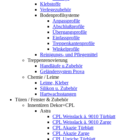
Klebstoffe
Verlegezubehör
Bodenprofilsysteme
Anpassprofile
Abschlußprofile
Übergangsprofile
Einfassprofile
Treppenkantenprofile
Winkelprofile
Reinigungs- und Pflegemittel
Treppenrenovierung
Handläufe u.Zubehör
Geländersystem Prova
Chemie / Leime
Leime, Kleber
Silikon u. Zubehör
Hartwachsstangen
Türen / Fenster & Zubehör
Innentüren Dekor+CPL
Astra
CPL Weisslack ä. 9010 Türblatt
CPL Weisslack ä. 9010 Zarge
CPL Akazie Türblatt
CPL Akazie Zarge
CPL Ureiche Türblatt