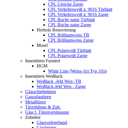
CPL Ureiche Zarge
CPL Verkehrsweiß ä. 9016 Türblatt
CPL Verkehrsweiß ä. 9016 Zarge
CPL Buche natur Türblatt
CPL Buche natur Zarge
Herholz Renovierung
CPL Brilliantweiss TB
CPL Brilliantweiss Zarge
Mosel
CPL Polarweiß Türblatt
CPL Polarweiß Zarge
Innentüren Furniert
HGM
White Line (Weiss-Art Typ 101e
Innentüren Weißlack
Weißlack -Jeld Wen -TB
Weißlack-Jeld Wen - Zarge
Glasschiebetüren
Ganzglastüren
Metalltüren
Türrohlinge & Zub.
Glas f. Türenverglasung
Zubehör
Glasvorlegeband
Glasleisten