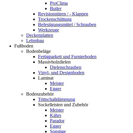
ProClima
Butler
Revisionstüren / - Klappen
Trockenschüttung
Befestigungsmittel / Schrauben
Werkzeuge
Deckenplatten
Lehmbau
Fußboden
Bodenbeläge
Fertigparkett und Furnierboden
Massivholzdielen
Dielenschrauben
Vinyl- und Designboden
Laminat
Meister
Egger
Bodenzubehör
Trittschalldämmung
Sockelleisten und Zubehör
Meister
Kährs
Parador
Egger
Sonstige