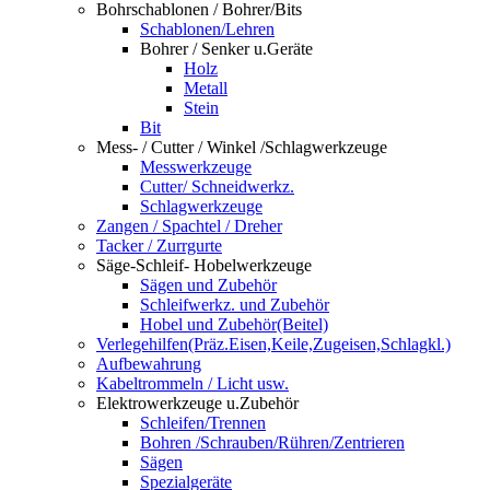
Bohrschablonen / Bohrer/Bits
Schablonen/Lehren
Bohrer / Senker u.Geräte
Holz
Metall
Stein
Bit
Mess- / Cutter / Winkel /Schlagwerkzeuge
Messwerkzeuge
Cutter/ Schneidwerkz.
Schlagwerkzeuge
Zangen / Spachtel / Dreher
Tacker / Zurrgurte
Säge-Schleif- Hobelwerkzeuge
Sägen und Zubehör
Schleifwerkz. und Zubehör
Hobel und Zubehör(Beitel)
Verlegehilfen(Präz.Eisen,Keile,Zugeisen,Schlagkl.)
Aufbewahrung
Kabeltrommeln / Licht usw.
Elektrowerkzeuge u.Zubehör
Schleifen/Trennen
Bohren /Schrauben/Rühren/Zentrieren
Sägen
Spezialgeräte