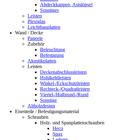
Abdeckkappen, Aststöpsel
Sonstiges
Leisten
Plexiglas
Leichtbauplatten
Wand / Decke
Paneele
Zubehör
Beleuchtung
Befestigung
Akustikplatten
Leisten
Deckenabschlussleisten
Hohlkehlleisten
Winkel-/Eckschutzleisten
Rechteck-/Quadratleisten
Viertel-/Halbrund-/Rund
Sonstige
Altholzdesign
Eisenteile / Befestigungsmaterial
Schrauben
Holz- und Spanplattenschrauben
Heco
Spax
Lederer