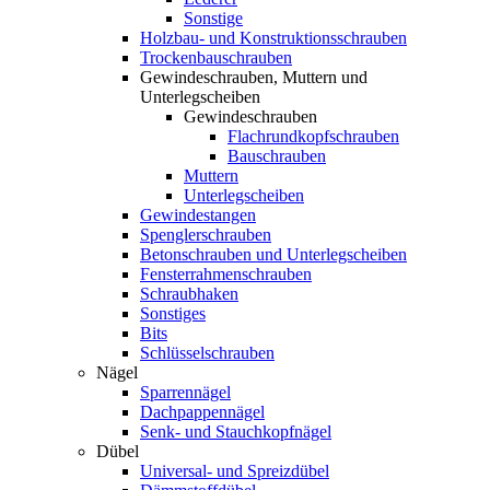
Sonstige
Holzbau- und Konstruktionsschrauben
Trockenbauschrauben
Gewindeschrauben, Muttern und
Unterlegscheiben
Gewindeschrauben
Flachrundkopfschrauben
Bauschrauben
Muttern
Unterlegscheiben
Gewindestangen
Spenglerschrauben
Betonschrauben und Unterlegscheiben
Fensterrahmenschrauben
Schraubhaken
Sonstiges
Bits
Schlüsselschrauben
Nägel
Sparrennägel
Dachpappennägel
Senk- und Stauchkopfnägel
Dübel
Universal- und Spreizdübel