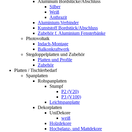
Aluminum Bordstücke/Abschluss
Silber
Weiß
Anthrazit
Aluminium-Verbinder
Kunststoff Bordstück/Abschluss
Zubehör f. Aluminium Fensterbänke
Photovoltaik
Indach-Montage
Balkonkraftwerk
Stegdoppelplatten und Zubehör
Platten und Profile
Zubehör
Platten / Tischlerbedarf
Spanplatten
Rohspanplatten
Stumpf
P2 (V20)
P3 (V100)
Leichtspanplatte
Dekorplatten
UniDekore
weiß
Holzdekore
Hochglanz- und Mattdekore