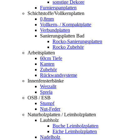
sonstige Dekore
Furnierspanplatten
Schichtstoffe/Vollkernplatten
0,8mm
Vollkern- / Kompaktplatte
Verbundplatten
Sanierungsplatten Bad
Rocko-Sanierungsplatten
Rocko Zubehör
Arbeitsplatten
60cm Tiefe
Kanten
Zubehör
Rückwandsysteme
Innenfensterbänke
Werzalit
Sprela
OSB / ESB
Stumpf
Nut-Feder
Naturholzplatten / Leimholzplatten
Laubholz
Buche Leimholzplatten
Eiche Leimholzplatten
Nadelholz