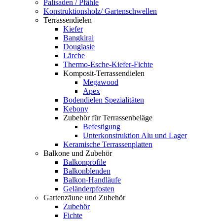
Palisaden / Pfähle
Konstruktionsholz/ Gartenschwellen
Terrassendielen
Kiefer
Bangkirai
Douglasie
Lärche
Thermo-Esche-Kiefer-Fichte
Komposit-Terrassendielen
Megawood
Apex
Bodendielen Spezialitäten
Kebony
Zubehör für Terrassenbeläge
Befestigung
Unterkonstruktion Alu und Lager
Keramische Terrassenplatten
Balkone und Zubehör
Balkonprofile
Balkonblenden
Balkon-Handläufe
Geländerpfosten
Gartenzäune und Zubehör
Zubehör
Fichte