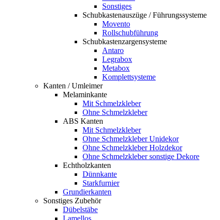
Sonstiges
Schubkastenauszüge / Führungssysteme
Movento
Rollschubführung
Schubkastenzargensysteme
Antaro
Legrabox
Metabox
Komplettsysteme
Kanten / Umleimer
Melaminkante
Mit Schmelzkleber
Ohne Schmelzkleber
ABS Kanten
Mit Schmelzkleber
Ohne Schmelzkleber Unidekor
Ohne Schmelzkleber Holzdekor
Ohne Schmelzkleber sonstige Dekore
Echtholzkanten
Dünnkante
Starkfurnier
Grundierkanten
Sonstiges Zubehör
Dübelstäbe
Lamellos