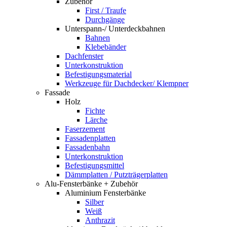
Zubehör
First / Traufe
Durchgänge
Unterspann-/ Unterdeckbahnen
Bahnen
Klebebänder
Dachfenster
Unterkonstruktion
Befestigungsmaterial
Werkzeuge für Dachdecker/ Klempner
Fassade
Holz
Fichte
Lärche
Faserzement
Fassadenplatten
Fassadenbahn
Unterkonstruktion
Befestigungsmittel
Dämmplatten / Putzträgerplatten
Alu-Fensterbänke + Zubehör
Aluminium Fensterbänke
Silber
Weiß
Anthrazit