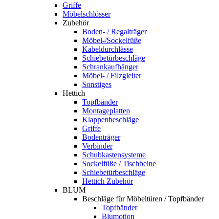
Griffe
Möbelschlösser
Zubehör
Boden- / Regalträger
Möbel-/Sockelfüße
Kabeldurchlässe
Schiebetürbeschläge
Schrankaufhänger
Möbel- / Filzgleiter
Sonstiges
Hettich
Topfbänder
Montageplatten
Klappenbeschläge
Griffe
Bodenträger
Verbinder
Schubkastensysteme
Sockelfüße / Tischbeine
Schiebetürbeschläge
Hettich Zubehör
BLUM
Beschläge für Möbeltüren / Topfbänder
Topfbänder
Blumotion