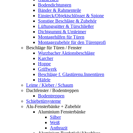
Bodendichtungen
Bänder & Rahmenteile
Einsteck/Objektschlösser & Spione
Sonstige Beschläge & Zubehör
Lüftungsgitter & Türschließer
Dichtgummi & Umleimer
Montagehilfen für Türen
Montagezubehör für den Türenprofi
Beschläge für Türen / Fenster
Wurzbacher Aktionsbeschläge
Karcher
Hoppe
Griffwerk
Beschläge f. Glastürenu.Innentüren
Häfele
Leime / Kleber / Schaum
Dachfenster / Bodentreppen
Bodentreppen
Schiebetürsysteme
Alu-Fensterbänke + Zubehör
Aluminium Fensterbänke
Silber
Weiß
Anthrazit