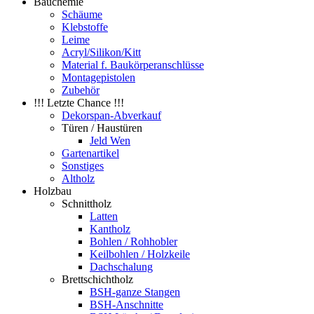
Bauchemie
Schäume
Klebstoffe
Leime
Acryl/Silikon/Kitt
Material f. Baukörperanschlüsse
Montagepistolen
Zubehör
!!! Letzte Chance !!!
Dekorspan-Abverkauf
Türen / Haustüren
Jeld Wen
Gartenartikel
Sonstiges
Altholz
Holzbau
Schnittholz
Latten
Kantholz
Bohlen / Rohhobler
Keilbohlen / Holzkeile
Dachschalung
Brettschichtholz
BSH-ganze Stangen
BSH-Anschnitte