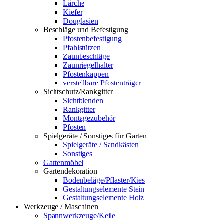
Lärche
Kiefer
Douglasien
Beschläge und Befestigung
Pfostenbefestigung
Pfahlstützen
Zaunbeschläge
Zaunriegelhalter
Pfostenkappen
verstellbare Pfostenträger
Sichtschutz/Rankgitter
Sichtblenden
Rankgitter
Montagezubehör
Pfosten
Spielgeräte / Sonstiges für Garten
Spielgeräte / Sandkästen
Sonstiges
Gartenmöbel
Gartendekoration
Bodenbeläge/Pflaster/Kies
Gestaltungselemente Stein
Gestaltungselemente Holz
Werkzeuge / Maschinen
Spannwerkzeuge/Keile