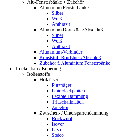
Alu-Fensterbänke + Zubehör
Aluminium Fensterbänke
Silber
Weiß
Anthrazit
Aluminium Bordstück/Abschluß
Silber
Weiß
Anthrazit
Aluminium-Verbinder
Kunststoff Bordstück/Abschluß
Zubehör f. Aluminium Fensterbänke
Trockenbau / Isolierung
Isolierstoffe
Holzfaser
Putzträger
Unterdeckplatten
flexible Dämmung
Trittschallplatten
Zubehör
Zwischen- / Untersparrendämmung
Rockwool
Isover
Ursa
Steico