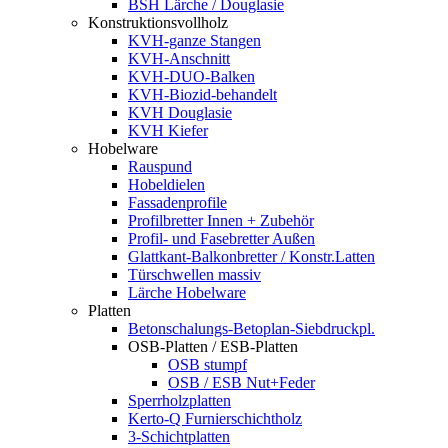
BSH Lärche / Douglasie
Konstruktionsvollholz
KVH-ganze Stangen
KVH-Anschnitt
KVH-DUO-Balken
KVH-Biozid-behandelt
KVH Douglasie
KVH Kiefer
Hobelware
Rauspund
Hobeldielen
Fassadenprofile
Profilbretter Innen + Zubehör
Profil- und Fasebretter Außen
Glattkant-Balkonbretter / Konstr.Latten
Türschwellen massiv
Lärche Hobelware
Platten
Betonschalungs-Betoplan-Siebdruckpl.
OSB-Platten / ESB-Platten
OSB stumpf
OSB / ESB Nut+Feder
Sperrholzplatten
Kerto-Q Furnierschichtholz
3-Schichtplatten