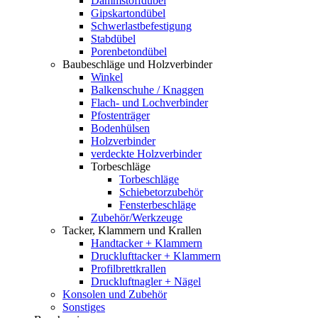
Dämmstoffdübel
Gipskartondübel
Schwerlastbefestigung
Stabdübel
Porenbetondübel
Baubeschläge und Holzverbinder
Winkel
Balkenschuhe / Knaggen
Flach- und Lochverbinder
Pfostenträger
Bodenhülsen
Holzverbinder
verdeckte Holzverbinder
Torbeschläge
Torbeschläge
Schiebetorzubehör
Fensterbeschläge
Zubehör/Werkzeuge
Tacker, Klammern und Krallen
Handtacker + Klammern
Drucklufttacker + Klammern
Profilbrettkrallen
Druckluftnagler + Nägel
Konsolen und Zubehör
Sonstiges