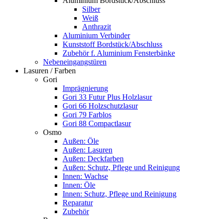
Aluminium Bordstück/Abschluss
Silber
Weiß
Anthrazit
Aluminium Verbinder
Kunststoff Bordstück/Abschluss
Zubehör f. Aluminium Fensterbänke
Nebeneingangstüren
Lasuren / Farben
Gori
Imprägnierung
Gori 33 Futur Plus Holzlasur
Gori 66 Holzschutzlasur
Gori 79 Farblos
Gori 88 Compactlasur
Osmo
Außen: Öle
Außen: Lasuren
Außen: Deckfarben
Außen: Schutz, Pflege und Reinigung
Innen: Wachse
Innen: Öle
Innen: Schutz, Pflege und Reinigung
Reparatur
Zubehör