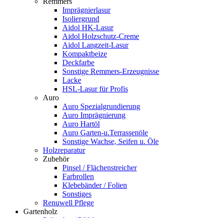
Remmers
Imprägnierlasur
Isoliergrund
Aidol HK-Lasur
Aidol Holzschutz-Creme
Aidol Langzeit-Lasur
Kompaktbeize
Deckfarbe
Sonstige Remmers-Erzeugnisse
Lacke
HSL-Lasur für Profis
Auro
Auro Spezialgrundierung
Auro Imprägnierung
Auro Hartöl
Auro Garten-u.Terrassenöle
Sonstige Wachse, Seifen u. Öle
Holzreparatur
Zubehör
Pinsel / Flächenstreicher
Farbrollen
Klebebänder / Folien
Sonstiges
Renuwell Pflege
Gartenholz