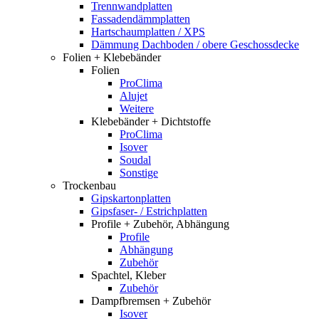
Trennwandplatten
Fassadendämmplatten
Hartschaumplatten / XPS
Dämmung Dachboden / obere Geschossdecke
Folien + Klebebänder
Folien
ProClima
Alujet
Weitere
Klebebänder + Dichtstoffe
ProClima
Isover
Soudal
Sonstige
Trockenbau
Gipskartonplatten
Gipsfaser- / Estrichplatten
Profile + Zubehör, Abhängung
Profile
Abhängung
Zubehör
Spachtel, Kleber
Zubehör
Dampfbremsen + Zubehör
Isover