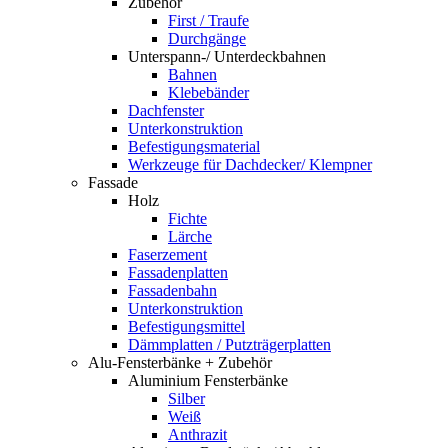
Zubehör
First / Traufe
Durchgänge
Unterspann-/ Unterdeckbahnen
Bahnen
Klebebänder
Dachfenster
Unterkonstruktion
Befestigungsmaterial
Werkzeuge für Dachdecker/ Klempner
Fassade
Holz
Fichte
Lärche
Faserzement
Fassadenplatten
Fassadenbahn
Unterkonstruktion
Befestigungsmittel
Dämmplatten / Putzträgerplatten
Alu-Fensterbänke + Zubehör
Aluminium Fensterbänke
Silber
Weiß
Anthrazit