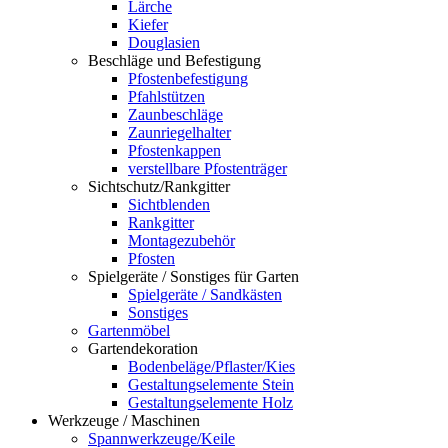
Lärche
Kiefer
Douglasien
Beschläge und Befestigung
Pfostenbefestigung
Pfahlstützen
Zaunbeschläge
Zaunriegelhalter
Pfostenkappen
verstellbare Pfostenträger
Sichtschutz/Rankgitter
Sichtblenden
Rankgitter
Montagezubehör
Pfosten
Spielgeräte / Sonstiges für Garten
Spielgeräte / Sandkästen
Sonstiges
Gartenmöbel
Gartendekoration
Bodenbeläge/Pflaster/Kies
Gestaltungselemente Stein
Gestaltungselemente Holz
Werkzeuge / Maschinen
Spannwerkzeuge/Keile