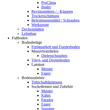
ProClima
Butler
Revisionstüren / - Klappen
Trockenschüttung
Befestigungsmittel / Schrauben
Werkzeuge
Deckenplatten
Lehmbau
Fußboden
Bodenbeläge
Fertigparkett und Furnierboden
Massivholzdielen
Dielenschrauben
Vinyl- und Designboden
Laminat
Meister
Egger
Bodenzubehör
Trittschalldämmung
Sockelleisten und Zubehör
Meister
Kährs
Parador
Egger
Sonstige