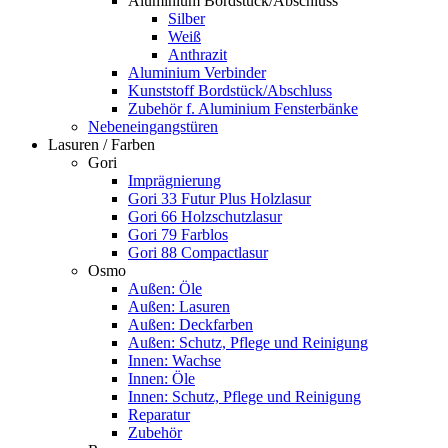
Aluminium Bordstück/Abschluss
Silber
Weiß
Anthrazit
Aluminium Verbinder
Kunststoff Bordstück/Abschluss
Zubehör f. Aluminium Fensterbänke
Nebeneingangstüren
Lasuren / Farben
Gori
Imprägnierung
Gori 33 Futur Plus Holzlasur
Gori 66 Holzschutzlasur
Gori 79 Farblos
Gori 88 Compactlasur
Osmo
Außen: Öle
Außen: Lasuren
Außen: Deckfarben
Außen: Schutz, Pflege und Reinigung
Innen: Wachse
Innen: Öle
Innen: Schutz, Pflege und Reinigung
Reparatur
Zubehör