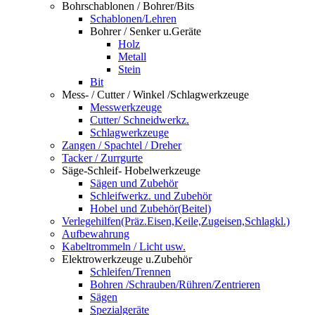
Bohrschablonen / Bohrer/Bits
Schablonen/Lehren
Bohrer / Senker u.Geräte
Holz
Metall
Stein
Bit
Mess- / Cutter / Winkel /Schlagwerkzeuge
Messwerkzeuge
Cutter/ Schneidwerkz.
Schlagwerkzeuge
Zangen / Spachtel / Dreher
Tacker / Zurrgurte
Säge-Schleif- Hobelwerkzeuge
Sägen und Zubehör
Schleifwerkz. und Zubehör
Hobel und Zubehör(Beitel)
Verlegehilfen(Präz.Eisen,Keile,Zugeisen,Schlagkl.)
Aufbewahrung
Kabeltrommeln / Licht usw.
Elektrowerkzeuge u.Zubehör
Schleifen/Trennen
Bohren /Schrauben/Rühren/Zentrieren
Sägen
Spezialgeräte