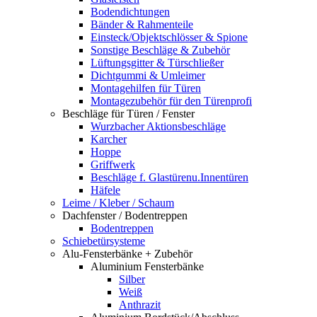
Bodendichtungen
Bänder & Rahmenteile
Einsteck/Objektschlösser & Spione
Sonstige Beschläge & Zubehör
Lüftungsgitter & Türschließer
Dichtgummi & Umleimer
Montagehilfen für Türen
Montagezubehör für den Türenprofi
Beschläge für Türen / Fenster
Wurzbacher Aktionsbeschläge
Karcher
Hoppe
Griffwerk
Beschläge f. Glastürenu.Innentüren
Häfele
Leime / Kleber / Schaum
Dachfenster / Bodentreppen
Bodentreppen
Schiebetürsysteme
Alu-Fensterbänke + Zubehör
Aluminium Fensterbänke
Silber
Weiß
Anthrazit