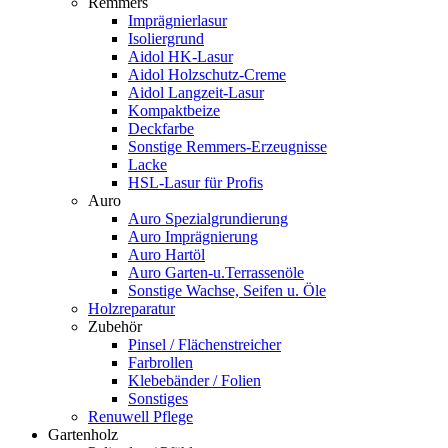
Remmers
Imprägnierlasur
Isoliergrund
Aidol HK-Lasur
Aidol Holzschutz-Creme
Aidol Langzeit-Lasur
Kompaktbeize
Deckfarbe
Sonstige Remmers-Erzeugnisse
Lacke
HSL-Lasur für Profis
Auro
Auro Spezialgrundierung
Auro Imprägnierung
Auro Hartöl
Auro Garten-u.Terrassenöle
Sonstige Wachse, Seifen u. Öle
Holzreparatur
Zubehör
Pinsel / Flächenstreicher
Farbrollen
Klebebänder / Folien
Sonstiges
Renuwell Pflege
Gartenholz