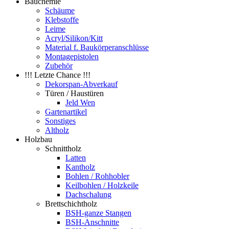
Bauchemie
Schäume
Klebstoffe
Leime
Acryl/Silikon/Kitt
Material f. Baukörperanschlüsse
Montagepistolen
Zubehör
!!! Letzte Chance !!!
Dekorspan-Abverkauf
Türen / Haustüren
Jeld Wen
Gartenartikel
Sonstiges
Altholz
Holzbau
Schnittholz
Latten
Kantholz
Bohlen / Rohhobler
Keilbohlen / Holzkeile
Dachschalung
Brettschichtholz
BSH-ganze Stangen
BSH-Anschnitte