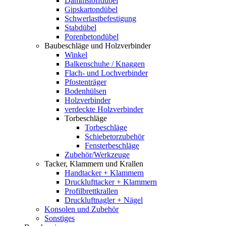
Dämmstoffdübel
Gipskartondübel
Schwerlastbefestigung
Stabdübel
Porenbetondübel
Baubeschläge und Holzverbinder
Winkel
Balkenschuhe / Knaggen
Flach- und Lochverbinder
Pfostenträger
Bodenhülsen
Holzverbinder
verdeckte Holzverbinder
Torbeschläge
Torbeschläge
Schiebetorzubehör
Fensterbeschläge
Zubehör/Werkzeuge
Tacker, Klammern und Krallen
Handtacker + Klammern
Drucklufttacker + Klammern
Profilbrettkrallen
Druckluftnagler + Nägel
Konsolen und Zubehör
Sonstiges