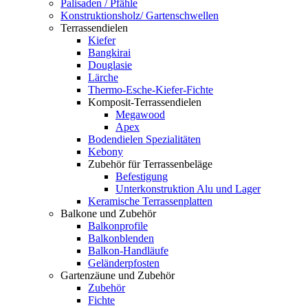
Palisaden / Pfähle
Konstruktionsholz/ Gartenschwellen
Terrassendielen
Kiefer
Bangkirai
Douglasie
Lärche
Thermo-Esche-Kiefer-Fichte
Komposit-Terrassendielen
Megawood
Apex
Bodendielen Spezialitäten
Kebony
Zubehör für Terrassenbeläge
Befestigung
Unterkonstruktion Alu und Lager
Keramische Terrassenplatten
Balkone und Zubehör
Balkonprofile
Balkonblenden
Balkon-Handläufe
Geländerpfosten
Gartenzäune und Zubehör
Zubehör
Fichte