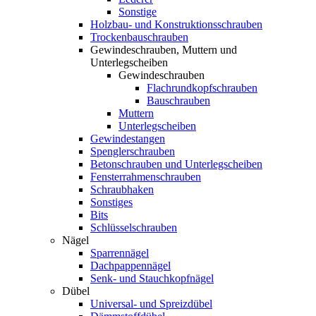
Sonstige
Holzbau- und Konstruktionsschrauben
Trockenbauschrauben
Gewindeschrauben, Muttern und
Unterlegscheiben
Gewindeschrauben
Flachrundkopfschrauben
Bauschrauben
Muttern
Unterlegscheiben
Gewindestangen
Spenglerschrauben
Betonschrauben und Unterlegscheiben
Fensterrahmenschrauben
Schraubhaken
Sonstiges
Bits
Schlüsselschrauben
Nägel
Sparrennägel
Dachpappennägel
Senk- und Stauchkopfnägel
Dübel
Universal- und Spreizdübel