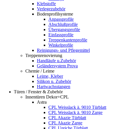
Klebstoffe
Verlegezubehör
Bodenprofilsysteme
Anpassprofile
Abschlußprofile
Übergangsprofile
Einfassprofile
Treppenkantenprofile
Winkelprofile
Reinigungs- und Pflegemittel
Treppenrenovierung
Handläufe u.Zubehör
Geländersystem Prova
Chemie / Leime
Leime, Kleber
Silikon u. Zubehör
Hartwachsstangen
Türen / Fenster & Zubehör
Innentüren Dekor+CPL
Astra
CPL Weisslack ä. 9010 Türblatt
CPL Weisslack ä. 9010 Zarge
CPL Akazie Türblatt
CPL Akazie Zarge
CPL Ureiche Türblatt