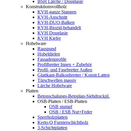
BSH Lärche / Douglasie
Konstruktionsvollholz
KVH-ganze Stangen
KVH-Anschnitt
KVH-DUO-Balken
KVH-Biozid-behandelt
KVH Douglasie
KVH Kiefer
Hobelware
Rauspund
Hobeldielen
Fassadenprofile
Profilbretter Innen + Zubehör
Profil- und Fasebretter Außen
Glattkant-Balkonbretter / Konstr.Latten
Türschwellen massiv
Lärche Hobelware
Platten
Betonschalungs-Betoplan-Siebdruckpl.
OSB-Platten / ESB-Platten
OSB stumpf
OSB / ESB Nut+Feder
Sperrholzplatten
Kerto-Q Furnierschichtholz
3-Schichtplatten