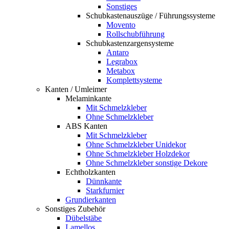
Sonstiges
Schubkastenauszüge / Führungssysteme
Movento
Rollschubführung
Schubkastenzargensysteme
Antaro
Legrabox
Metabox
Komplettsysteme
Kanten / Umleimer
Melaminkante
Mit Schmelzkleber
Ohne Schmelzkleber
ABS Kanten
Mit Schmelzkleber
Ohne Schmelzkleber Unidekor
Ohne Schmelzkleber Holzdekor
Ohne Schmelzkleber sonstige Dekore
Echtholzkanten
Dünnkante
Starkfurnier
Grundierkanten
Sonstiges Zubehör
Dübelstäbe
Lamellos