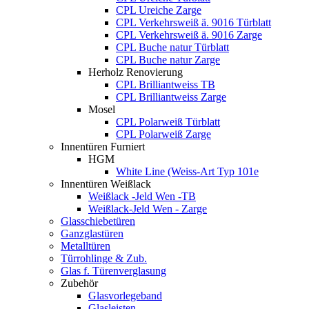
CPL Ureiche Zarge
CPL Verkehrsweiß ä. 9016 Türblatt
CPL Verkehrsweiß ä. 9016 Zarge
CPL Buche natur Türblatt
CPL Buche natur Zarge
Herholz Renovierung
CPL Brilliantweiss TB
CPL Brilliantweiss Zarge
Mosel
CPL Polarweiß Türblatt
CPL Polarweiß Zarge
Innentüren Furniert
HGM
White Line (Weiss-Art Typ 101e
Innentüren Weißlack
Weißlack -Jeld Wen -TB
Weißlack-Jeld Wen - Zarge
Glasschiebetüren
Ganzglastüren
Metalltüren
Türrohlinge & Zub.
Glas f. Türenverglasung
Zubehör
Glasvorlegeband
Glasleisten