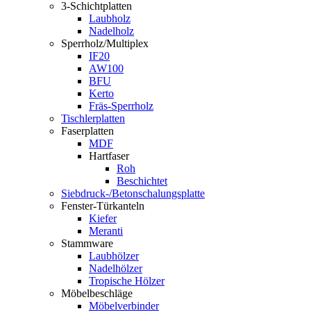
3-Schichtplatten
Laubholz
Nadelholz
Sperrholz/Multiplex
IF20
AW100
BFU
Kerto
Fräs-Sperrholz
Tischlerplatten
Faserplatten
MDF
Hartfaser
Roh
Beschichtet
Siebdruck-/Betonschalungsplatte
Fenster-Türkanteln
Kiefer
Meranti
Stammware
Laubhölzer
Nadelhölzer
Tropische Hölzer
Möbelbeschläge
Möbelverbinder