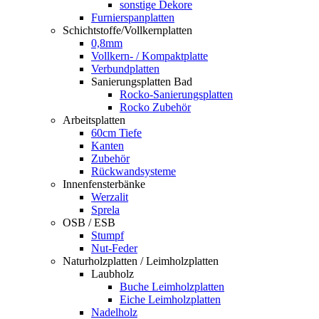
sonstige Dekore
Furnierspanplatten
Schichtstoffe/Vollkernplatten
0,8mm
Vollkern- / Kompaktplatte
Verbundplatten
Sanierungsplatten Bad
Rocko-Sanierungsplatten
Rocko Zubehör
Arbeitsplatten
60cm Tiefe
Kanten
Zubehör
Rückwandsysteme
Innenfensterbänke
Werzalit
Sprela
OSB / ESB
Stumpf
Nut-Feder
Naturholzplatten / Leimholzplatten
Laubholz
Buche Leimholzplatten
Eiche Leimholzplatten
Nadelholz