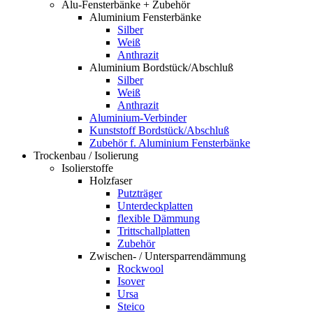
Alu-Fensterbänke + Zubehör
Aluminium Fensterbänke
Silber
Weiß
Anthrazit
Aluminium Bordstück/Abschluß
Silber
Weiß
Anthrazit
Aluminium-Verbinder
Kunststoff Bordstück/Abschluß
Zubehör f. Aluminium Fensterbänke
Trockenbau / Isolierung
Isolierstoffe
Holzfaser
Putzträger
Unterdeckplatten
flexible Dämmung
Trittschallplatten
Zubehör
Zwischen- / Untersparrendämmung
Rockwool
Isover
Ursa
Steico