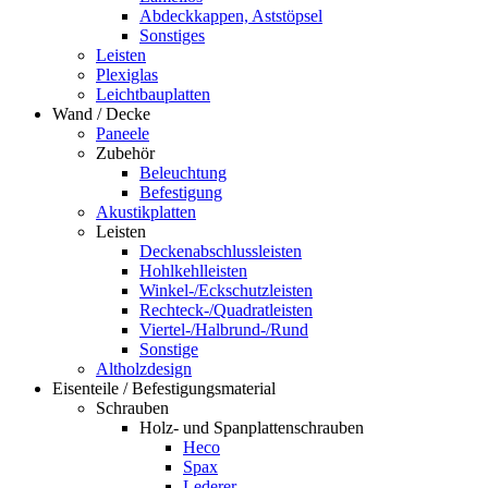
Abdeckkappen, Aststöpsel
Sonstiges
Leisten
Plexiglas
Leichtbauplatten
Wand / Decke
Paneele
Zubehör
Beleuchtung
Befestigung
Akustikplatten
Leisten
Deckenabschlussleisten
Hohlkehlleisten
Winkel-/Eckschutzleisten
Rechteck-/Quadratleisten
Viertel-/Halbrund-/Rund
Sonstige
Altholzdesign
Eisenteile / Befestigungsmaterial
Schrauben
Holz- und Spanplattenschrauben
Heco
Spax
Lederer