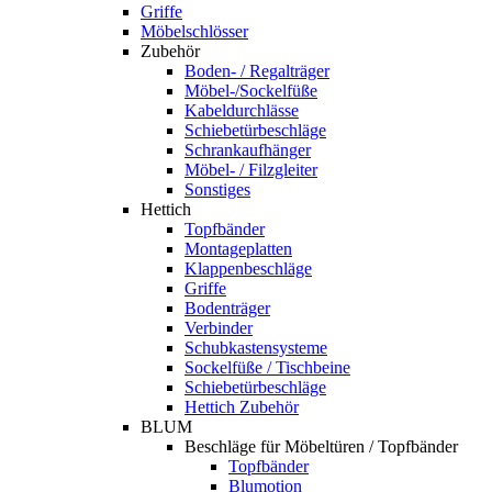
Griffe
Möbelschlösser
Zubehör
Boden- / Regalträger
Möbel-/Sockelfüße
Kabeldurchlässe
Schiebetürbeschläge
Schrankaufhänger
Möbel- / Filzgleiter
Sonstiges
Hettich
Topfbänder
Montageplatten
Klappenbeschläge
Griffe
Bodenträger
Verbinder
Schubkastensysteme
Sockelfüße / Tischbeine
Schiebetürbeschläge
Hettich Zubehör
BLUM
Beschläge für Möbeltüren / Topfbänder
Topfbänder
Blumotion