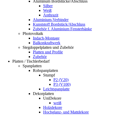
Aluminum Bordstücke/Abschluss
Silber
Weiß
Anthrazit
Aluminium-Verbinder
Kunststoff Bordstück/Abschluss
Zubehör f. Aluminium Fensterbänke
Photovoltaik
Indach-Montage
Balkonkraftwerk
Stegdoppelplatten und Zubehör
Platten und Profile
Zubehör
Platten / Tischlerbedarf
Spanplatten
Rohspanplatten
Stumpf
P2 (V20)
P3 (V100)
Leichtspanplatte
Dekorplatten
UniDekore
weiß
Holzdekore
Hochglanz- und Mattdekore