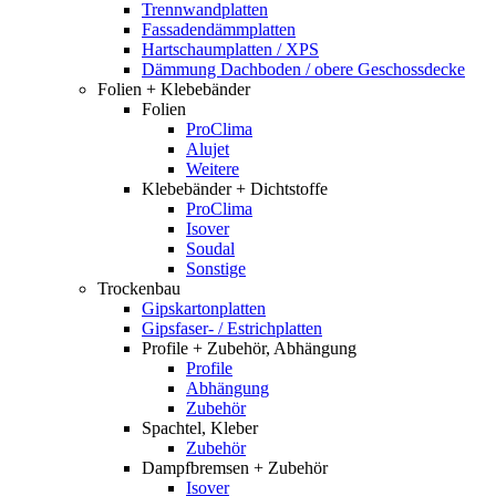
Trennwandplatten
Fassadendämmplatten
Hartschaumplatten / XPS
Dämmung Dachboden / obere Geschossdecke
Folien + Klebebänder
Folien
ProClima
Alujet
Weitere
Klebebänder + Dichtstoffe
ProClima
Isover
Soudal
Sonstige
Trockenbau
Gipskartonplatten
Gipsfaser- / Estrichplatten
Profile + Zubehör, Abhängung
Profile
Abhängung
Zubehör
Spachtel, Kleber
Zubehör
Dampfbremsen + Zubehör
Isover