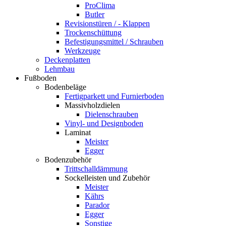
ProClima
Butler
Revisionstüren / - Klappen
Trockenschüttung
Befestigungsmittel / Schrauben
Werkzeuge
Deckenplatten
Lehmbau
Fußboden
Bodenbeläge
Fertigparkett und Furnierboden
Massivholzdielen
Dielenschrauben
Vinyl- und Designboden
Laminat
Meister
Egger
Bodenzubehör
Trittschalldämmung
Sockelleisten und Zubehör
Meister
Kährs
Parador
Egger
Sonstige