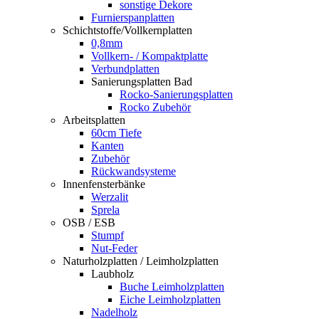
sonstige Dekore
Furnierspanplatten
Schichtstoffe/Vollkernplatten
0,8mm
Vollkern- / Kompaktplatte
Verbundplatten
Sanierungsplatten Bad
Rocko-Sanierungsplatten
Rocko Zubehör
Arbeitsplatten
60cm Tiefe
Kanten
Zubehör
Rückwandsysteme
Innenfensterbänke
Werzalit
Sprela
OSB / ESB
Stumpf
Nut-Feder
Naturholzplatten / Leimholzplatten
Laubholz
Buche Leimholzplatten
Eiche Leimholzplatten
Nadelholz