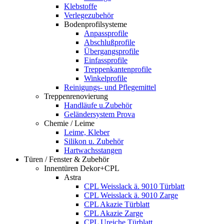
Klebstoffe
Verlegezubehör
Bodenprofilsysteme
Anpassprofile
Abschlußprofile
Übergangsprofile
Einfassprofile
Treppenkantenprofile
Winkelprofile
Reinigungs- und Pflegemittel
Treppenrenovierung
Handläufe u.Zubehör
Geländersystem Prova
Chemie / Leime
Leime, Kleber
Silikon u. Zubehör
Hartwachsstangen
Türen / Fenster & Zubehör
Innentüren Dekor+CPL
Astra
CPL Weisslack ä. 9010 Türblatt
CPL Weisslack ä. 9010 Zarge
CPL Akazie Türblatt
CPL Akazie Zarge
CPL Ureiche Türblatt