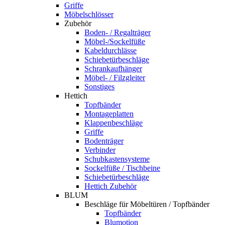
Griffe
Möbelschlösser
Zubehör
Boden- / Regalträger
Möbel-/Sockelfüße
Kabeldurchlässe
Schiebetürbeschläge
Schrankaufhänger
Möbel- / Filzgleiter
Sonstiges
Hettich
Topfbänder
Montageplatten
Klappenbeschläge
Griffe
Bodenträger
Verbinder
Schubkastensysteme
Sockelfüße / Tischbeine
Schiebetürbeschläge
Hettich Zubehör
BLUM
Beschläge für Möbeltüren / Topfbänder
Topfbänder
Blumotion