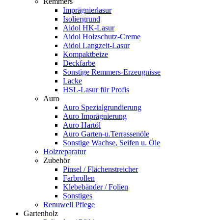
Remmers
Imprägnierlasur
Isoliergrund
Aidol HK-Lasur
Aidol Holzschutz-Creme
Aidol Langzeit-Lasur
Kompaktbeize
Deckfarbe
Sonstige Remmers-Erzeugnisse
Lacke
HSL-Lasur für Profis
Auro
Auro Spezialgrundierung
Auro Imprägnierung
Auro Hartöl
Auro Garten-u.Terrassenöle
Sonstige Wachse, Seifen u. Öle
Holzreparatur
Zubehör
Pinsel / Flächenstreicher
Farbrollen
Klebebänder / Folien
Sonstiges
Renuwell Pflege
Gartenholz