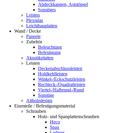
Abdeckkappen, Aststöpsel
Sonstiges
Leisten
Plexiglas
Leichtbauplatten
Wand / Decke
Paneele
Zubehör
Beleuchtung
Befestigung
Akustikplatten
Leisten
Deckenabschlussleisten
Hohlkehlleisten
Winkel-/Eckschutzleisten
Rechteck-/Quadratleisten
Viertel-/Halbrund-/Rund
Sonstige
Altholzdesign
Eisenteile / Befestigungsmaterial
Schrauben
Holz- und Spanplattenschrauben
Heco
Spax
Lederer