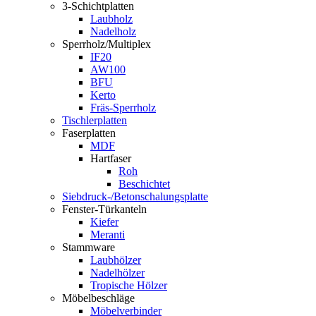
3-Schichtplatten
Laubholz
Nadelholz
Sperrholz/Multiplex
IF20
AW100
BFU
Kerto
Fräs-Sperrholz
Tischlerplatten
Faserplatten
MDF
Hartfaser
Roh
Beschichtet
Siebdruck-/Betonschalungsplatte
Fenster-Türkanteln
Kiefer
Meranti
Stammware
Laubhölzer
Nadelhölzer
Tropische Hölzer
Möbelbeschläge
Möbelverbinder