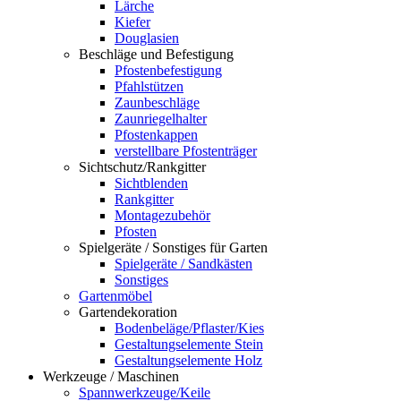
Lärche
Kiefer
Douglasien
Beschläge und Befestigung
Pfostenbefestigung
Pfahlstützen
Zaunbeschläge
Zaunriegelhalter
Pfostenkappen
verstellbare Pfostenträger
Sichtschutz/Rankgitter
Sichtblenden
Rankgitter
Montagezubehör
Pfosten
Spielgeräte / Sonstiges für Garten
Spielgeräte / Sandkästen
Sonstiges
Gartenmöbel
Gartendekoration
Bodenbeläge/Pflaster/Kies
Gestaltungselemente Stein
Gestaltungselemente Holz
Werkzeuge / Maschinen
Spannwerkzeuge/Keile