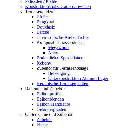
Palisaden / Pfähle
Konstruktionsholz/ Gartenschwellen
Terrassendielen
Kiefer
Bangkirai
Douglasie
Lärche
Thermo-Esche-Kiefer-Fichte
Komposit-Terrassendielen
Megawood
Apex
Bodendielen Spezialitäten
Kebony
Zubehör für Terrassenbeläge
Befestigung
Unterkonstruktion Alu und Lager
Keramische Terrassenplatten
Balkone und Zubehör
Balkonprofile
Balkonblenden
Balkon-Handläufe
Geländerpfosten
Gartenzäune und Zubehör
Zubehör
Fichte