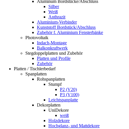
Aluminum Bordstücke/Abschluss
Silber
Weiß
Anthrazit
Aluminium-Verbinder
Kunststoff Bordstück/Abschluss
Zubehör f. Aluminium Fensterbänke
Photovoltaik
Indach-Montage
Balkonkraftwerk
Stegdoppelplatten und Zubehör
Platten und Profile
Zubehör
Platten / Tischlerbedarf
Spanplatten
Rohspanplatten
Stumpf
P2 (V20)
P3 (V100)
Leichtspanplatte
Dekorplatten
UniDekore
weiß
Holzdekore
Hochglanz- und Mattdekore