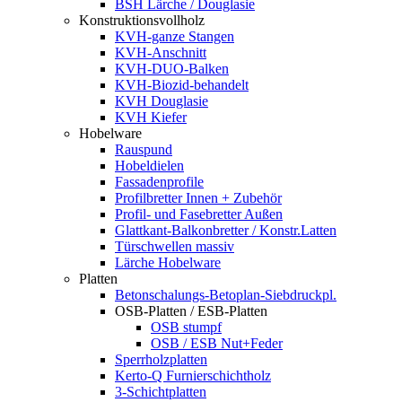
BSH Lärche / Douglasie
Konstruktionsvollholz
KVH-ganze Stangen
KVH-Anschnitt
KVH-DUO-Balken
KVH-Biozid-behandelt
KVH Douglasie
KVH Kiefer
Hobelware
Rauspund
Hobeldielen
Fassadenprofile
Profilbretter Innen + Zubehör
Profil- und Fasebretter Außen
Glattkant-Balkonbretter / Konstr.Latten
Türschwellen massiv
Lärche Hobelware
Platten
Betonschalungs-Betoplan-Siebdruckpl.
OSB-Platten / ESB-Platten
OSB stumpf
OSB / ESB Nut+Feder
Sperrholzplatten
Kerto-Q Furnierschichtholz
3-Schichtplatten