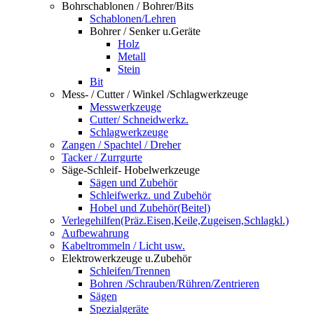
Bohrschablonen / Bohrer/Bits
Schablonen/Lehren
Bohrer / Senker u.Geräte
Holz
Metall
Stein
Bit
Mess- / Cutter / Winkel /Schlagwerkzeuge
Messwerkzeuge
Cutter/ Schneidwerkz.
Schlagwerkzeuge
Zangen / Spachtel / Dreher
Tacker / Zurrgurte
Säge-Schleif- Hobelwerkzeuge
Sägen und Zubehör
Schleifwerkz. und Zubehör
Hobel und Zubehör(Beitel)
Verlegehilfen(Präz.Eisen,Keile,Zugeisen,Schlagkl.)
Aufbewahrung
Kabeltrommeln / Licht usw.
Elektrowerkzeuge u.Zubehör
Schleifen/Trennen
Bohren /Schrauben/Rühren/Zentrieren
Sägen
Spezialgeräte