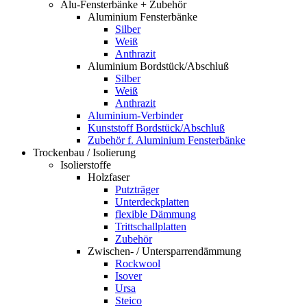
Alu-Fensterbänke + Zubehör
Aluminium Fensterbänke
Silber
Weiß
Anthrazit
Aluminium Bordstück/Abschluß
Silber
Weiß
Anthrazit
Aluminium-Verbinder
Kunststoff Bordstück/Abschluß
Zubehör f. Aluminium Fensterbänke
Trockenbau / Isolierung
Isolierstoffe
Holzfaser
Putzträger
Unterdeckplatten
flexible Dämmung
Trittschallplatten
Zubehör
Zwischen- / Untersparrendämmung
Rockwool
Isover
Ursa
Steico