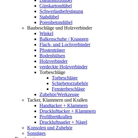
Dämmstoffdübel
Gipskartondübel
Schwerlastbefestigung
Stabdübel
Porenbetondübel
Baubeschläge und Holzverbinder
Winkel
Balkenschuhe / Knaggen
Flach- und Lochverbinder
Pfostenträger
Bodenhülsen
Holzverbinder
verdeckte Holzverbinder
Torbeschläge
Torbeschläge
Schiebetorzubehör
Fensterbeschläge
Zubehör/Werkzeuge
Tacker, Klammern und Krallen
Handtacker + Klammern
Drucklufttacker + Klammern
Profilbrettkrallen
Druckluftnagler + Nägel
Konsolen und Zubehör
Sonstiges