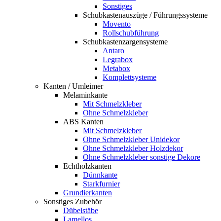
Sonstiges
Schubkastenauszüge / Führungssysteme
Movento
Rollschubführung
Schubkastenzargensysteme
Antaro
Legrabox
Metabox
Komplettsysteme
Kanten / Umleimer
Melaminkante
Mit Schmelzkleber
Ohne Schmelzkleber
ABS Kanten
Mit Schmelzkleber
Ohne Schmelzkleber Unidekor
Ohne Schmelzkleber Holzdekor
Ohne Schmelzkleber sonstige Dekore
Echtholzkanten
Dünnkante
Starkfurnier
Grundierkanten
Sonstiges Zubehör
Dübelstäbe
Lamellos