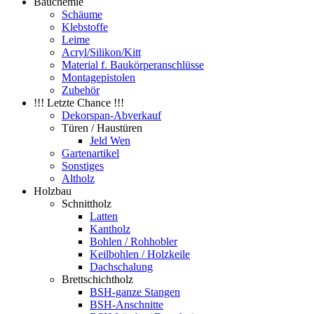
Bauchemie
Schäume
Klebstoffe
Leime
Acryl/Silikon/Kitt
Material f. Baukörperanschlüsse
Montagepistolen
Zubehör
!!! Letzte Chance !!!
Dekorspan-Abverkauf
Türen / Haustüren
Jeld Wen
Gartenartikel
Sonstiges
Altholz
Holzbau
Schnittholz
Latten
Kantholz
Bohlen / Rohhobler
Keilbohlen / Holzkeile
Dachschalung
Brettschichtholz
BSH-ganze Stangen
BSH-Anschnitte