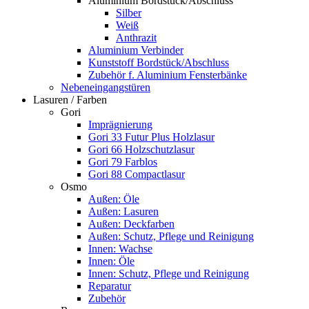
Aluminium Bordstück/Abschluss
Silber
Weiß
Anthrazit
Aluminium Verbinder
Kunststoff Bordstück/Abschluss
Zubehör f. Aluminium Fensterbänke
Nebeneingangstüren
Lasuren / Farben
Gori
Imprägnierung
Gori 33 Futur Plus Holzlasur
Gori 66 Holzschutzlasur
Gori 79 Farblos
Gori 88 Compactlasur
Osmo
Außen: Öle
Außen: Lasuren
Außen: Deckfarben
Außen: Schutz, Pflege und Reinigung
Innen: Wachse
Innen: Öle
Innen: Schutz, Pflege und Reinigung
Reparatur
Zubehör