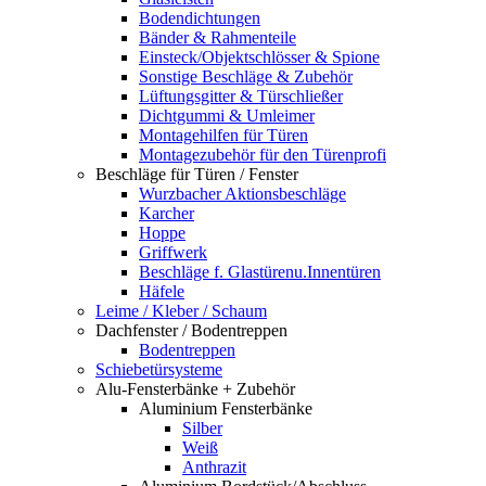
Bodendichtungen
Bänder & Rahmenteile
Einsteck/Objektschlösser & Spione
Sonstige Beschläge & Zubehör
Lüftungsgitter & Türschließer
Dichtgummi & Umleimer
Montagehilfen für Türen
Montagezubehör für den Türenprofi
Beschläge für Türen / Fenster
Wurzbacher Aktionsbeschläge
Karcher
Hoppe
Griffwerk
Beschläge f. Glastürenu.Innentüren
Häfele
Leime / Kleber / Schaum
Dachfenster / Bodentreppen
Bodentreppen
Schiebetürsysteme
Alu-Fensterbänke + Zubehör
Aluminium Fensterbänke
Silber
Weiß
Anthrazit