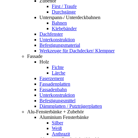
Zubehör
First / Traufe
Durchgänge
Unterspann-/ Unterdeckbahnen
Bahnen
Klebebänder
Dachfenster
Unterkonstruktion
Befestigungsmaterial
Werkzeuge für Dachdecker/ Klempner
Fassade
Holz
Fichte
Lärche
Faserzement
Fassadenplatten
Fassadenbahn
Unterkonstruktion
Befestigungsmittel
Dämmplatten / Putzträgerplatten
Alu-Fensterbänke + Zubehör
Aluminium Fensterbänke
Silber
Weiß
Anthrazit