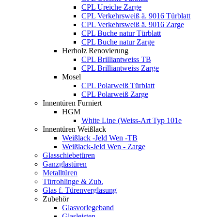
CPL Ureiche Zarge
CPL Verkehrsweiß ä. 9016 Türblatt
CPL Verkehrsweiß ä. 9016 Zarge
CPL Buche natur Türblatt
CPL Buche natur Zarge
Herholz Renovierung
CPL Brilliantweiss TB
CPL Brilliantweiss Zarge
Mosel
CPL Polarweiß Türblatt
CPL Polarweiß Zarge
Innentüren Furniert
HGM
White Line (Weiss-Art Typ 101e
Innentüren Weißlack
Weißlack -Jeld Wen -TB
Weißlack-Jeld Wen - Zarge
Glasschiebetüren
Ganzglastüren
Metalltüren
Türrohlinge & Zub.
Glas f. Türenverglasung
Zubehör
Glasvorlegeband
Glasleisten