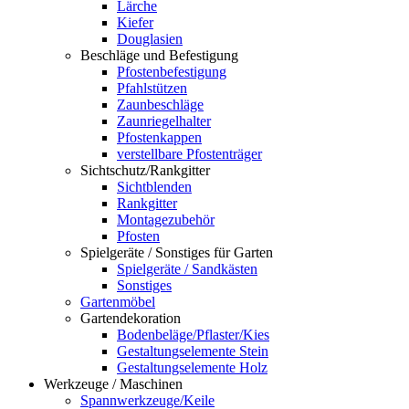
Lärche
Kiefer
Douglasien
Beschläge und Befestigung
Pfostenbefestigung
Pfahlstützen
Zaunbeschläge
Zaunriegelhalter
Pfostenkappen
verstellbare Pfostenträger
Sichtschutz/Rankgitter
Sichtblenden
Rankgitter
Montagezubehör
Pfosten
Spielgeräte / Sonstiges für Garten
Spielgeräte / Sandkästen
Sonstiges
Gartenmöbel
Gartendekoration
Bodenbeläge/Pflaster/Kies
Gestaltungselemente Stein
Gestaltungselemente Holz
Werkzeuge / Maschinen
Spannwerkzeuge/Keile