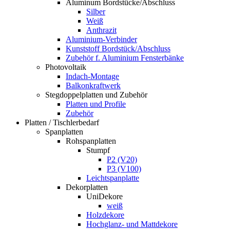
Aluminum Bordstücke/Abschluss
Silber
Weiß
Anthrazit
Aluminium-Verbinder
Kunststoff Bordstück/Abschluss
Zubehör f. Aluminium Fensterbänke
Photovoltaik
Indach-Montage
Balkonkraftwerk
Stegdoppelplatten und Zubehör
Platten und Profile
Zubehör
Platten / Tischlerbedarf
Spanplatten
Rohspanplatten
Stumpf
P2 (V20)
P3 (V100)
Leichtspanplatte
Dekorplatten
UniDekore
weiß
Holzdekore
Hochglanz- und Mattdekore