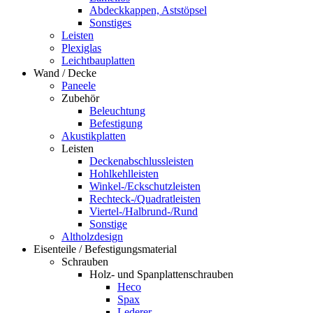
Abdeckkappen, Aststöpsel
Sonstiges
Leisten
Plexiglas
Leichtbauplatten
Wand / Decke
Paneele
Zubehör
Beleuchtung
Befestigung
Akustikplatten
Leisten
Deckenabschlussleisten
Hohlkehlleisten
Winkel-/Eckschutzleisten
Rechteck-/Quadratleisten
Viertel-/Halbrund-/Rund
Sonstige
Altholzdesign
Eisenteile / Befestigungsmaterial
Schrauben
Holz- und Spanplattenschrauben
Heco
Spax
Lederer