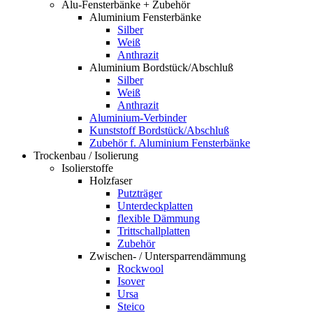
Alu-Fensterbänke + Zubehör
Aluminium Fensterbänke
Silber
Weiß
Anthrazit
Aluminium Bordstück/Abschluß
Silber
Weiß
Anthrazit
Aluminium-Verbinder
Kunststoff Bordstück/Abschluß
Zubehör f. Aluminium Fensterbänke
Trockenbau / Isolierung
Isolierstoffe
Holzfaser
Putzträger
Unterdeckplatten
flexible Dämmung
Trittschallplatten
Zubehör
Zwischen- / Untersparrendämmung
Rockwool
Isover
Ursa
Steico