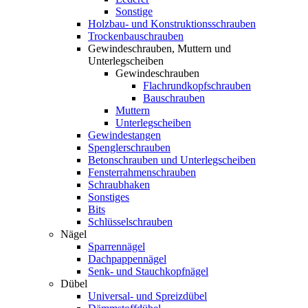
Sonstige
Holzbau- und Konstruktionsschrauben
Trockenbauschrauben
Gewindeschrauben, Muttern und
Unterlegscheiben
Gewindeschrauben
Flachrundkopfschrauben
Bauschrauben
Muttern
Unterlegscheiben
Gewindestangen
Spenglerschrauben
Betonschrauben und Unterlegscheiben
Fensterrahmenschrauben
Schraubhaken
Sonstiges
Bits
Schlüsselschrauben
Nägel
Sparrennägel
Dachpappennägel
Senk- und Stauchkopfnägel
Dübel
Universal- und Spreizdübel