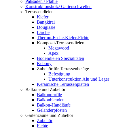
Palisaden / Pfähle
Konstruktionsholz/ Gartenschwellen
Terrassendielen
Kiefer
Bangkirai
Douglasie
Lärche
Thermo-Esche-Kiefer-Fichte
Komposit-Terrassendielen
Megawood
Apex
Bodendielen Spezialitäten
Kebony
Zubehör für Terrassenbeläge
Befestigung
Unterkonstruktion Alu und Lager
Keramische Terrassenplatten
Balkone und Zubehör
Balkonprofile
Balkonblenden
Balkon-Handläufe
Geländerpfosten
Gartenzäune und Zubehör
Zubehör
Fichte