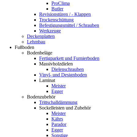
ProClima
Butler
Revisionstüren / - Klappen
Trockenschüttung
Befestigungsmittel / Schrauben
Werkzeuge
Deckenplatten
Lehmbau
Fußboden
Bodenbeläge
Fertigparkett und Furnierboden
Massivholzdielen
Dielenschrauben
Vinyl- und Designboden
Laminat
Meister
Egger
Bodenzubehör
Trittschalldämmung
Sockelleisten und Zubehör
Meister
Kährs
Parador
Egger
Sonstige