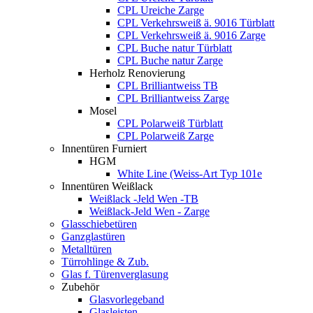
CPL Ureiche Zarge
CPL Verkehrsweiß ä. 9016 Türblatt
CPL Verkehrsweiß ä. 9016 Zarge
CPL Buche natur Türblatt
CPL Buche natur Zarge
Herholz Renovierung
CPL Brilliantweiss TB
CPL Brilliantweiss Zarge
Mosel
CPL Polarweiß Türblatt
CPL Polarweiß Zarge
Innentüren Furniert
HGM
White Line (Weiss-Art Typ 101e
Innentüren Weißlack
Weißlack -Jeld Wen -TB
Weißlack-Jeld Wen - Zarge
Glasschiebetüren
Ganzglastüren
Metalltüren
Türrohlinge & Zub.
Glas f. Türenverglasung
Zubehör
Glasvorlegeband
Glasleisten