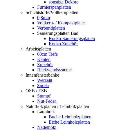
sonstige Dekore
Furnierspanplatten
Schichtstoffe/Vollkernplatten
0,8mm
Vollkern- / Kompaktplatte
Verbundplatten
Sanierungsplatten Bad
Rocko-Sanierungsplatten
Rocko Zubehör
Arbeitsplatten
60cm Tiefe
Kanten
Zubehör
Rückwandsysteme
Innenfensterbänke
Werzalit
Sprela
OSB / ESB
Stumpf
Nut-Feder
Naturholzplatten / Leimholzplatten
Laubholz
Buche Leimholzplatten
Eiche Leimholzplatten
Nadelholz