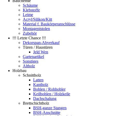
Bauchemie
Schäume
Klebstoffe
Leime
Acryl/Silikon/Kitt
Material f. Baukörperanschlüsse
Montagepistolen
Zubehör
!!! Letzte Chance !!!
Dekorspan-Abverkauf
Türen / Haustüren
Jeld Wen
Gartenartikel
Sonstiges
Altholz
Holzbau
Schnittholz
Latten
Kantholz
Bohlen / Rohhobler
Keilbohlen / Holzkeile
Dachschalung
Brettschichtholz
BSH-ganze Stangen
BSH-Anschnitte