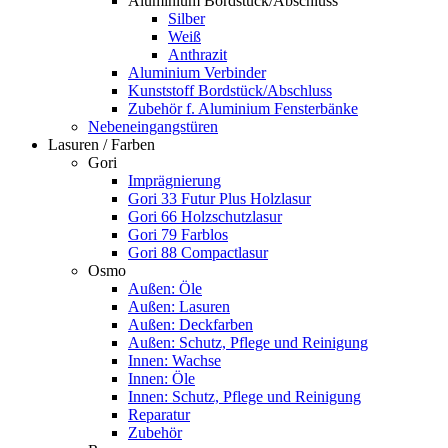
Aluminium Bordstück/Abschluss
Silber
Weiß
Anthrazit
Aluminium Verbinder
Kunststoff Bordstück/Abschluss
Zubehör f. Aluminium Fensterbänke
Nebeneingangstüren
Lasuren / Farben
Gori
Imprägnierung
Gori 33 Futur Plus Holzlasur
Gori 66 Holzschutzlasur
Gori 79 Farblos
Gori 88 Compactlasur
Osmo
Außen: Öle
Außen: Lasuren
Außen: Deckfarben
Außen: Schutz, Pflege und Reinigung
Innen: Wachse
Innen: Öle
Innen: Schutz, Pflege und Reinigung
Reparatur
Zubehör