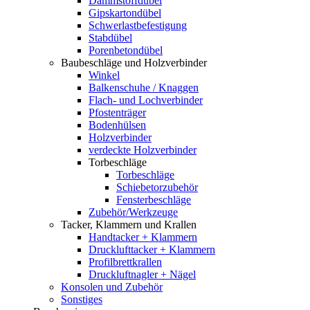
Dämmstoffdübel
Gipskartondübel
Schwerlastbefestigung
Stabdübel
Porenbetondübel
Baubeschläge und Holzverbinder
Winkel
Balkenschuhe / Knaggen
Flach- und Lochverbinder
Pfostenträger
Bodenhülsen
Holzverbinder
verdeckte Holzverbinder
Torbeschläge
Torbeschläge
Schiebetorzubehör
Fensterbeschläge
Zubehör/Werkzeuge
Tacker, Klammern und Krallen
Handtacker + Klammern
Drucklufttacker + Klammern
Profilbrettkrallen
Druckluftnagler + Nägel
Konsolen und Zubehör
Sonstiges