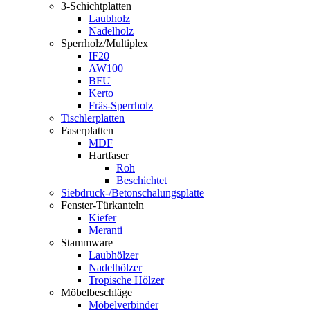
3-Schichtplatten
Laubholz
Nadelholz
Sperrholz/Multiplex
IF20
AW100
BFU
Kerto
Fräs-Sperrholz
Tischlerplatten
Faserplatten
MDF
Hartfaser
Roh
Beschichtet
Siebdruck-/Betonschalungsplatte
Fenster-Türkanteln
Kiefer
Meranti
Stammware
Laubhölzer
Nadelhölzer
Tropische Hölzer
Möbelbeschläge
Möbelverbinder