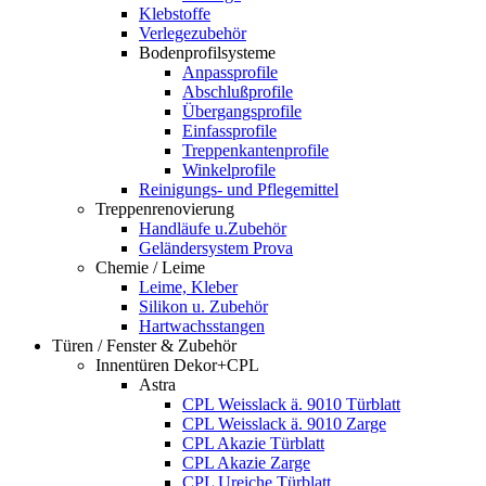
Klebstoffe
Verlegezubehör
Bodenprofilsysteme
Anpassprofile
Abschlußprofile
Übergangsprofile
Einfassprofile
Treppenkantenprofile
Winkelprofile
Reinigungs- und Pflegemittel
Treppenrenovierung
Handläufe u.Zubehör
Geländersystem Prova
Chemie / Leime
Leime, Kleber
Silikon u. Zubehör
Hartwachsstangen
Türen / Fenster & Zubehör
Innentüren Dekor+CPL
Astra
CPL Weisslack ä. 9010 Türblatt
CPL Weisslack ä. 9010 Zarge
CPL Akazie Türblatt
CPL Akazie Zarge
CPL Ureiche Türblatt