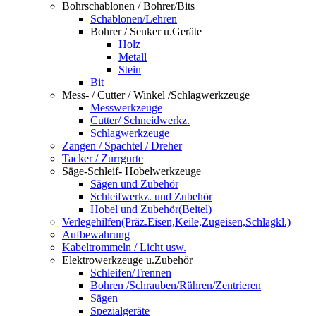
Bohrschablonen / Bohrer/Bits
Schablonen/Lehren
Bohrer / Senker u.Geräte
Holz
Metall
Stein
Bit
Mess- / Cutter / Winkel /Schlagwerkzeuge
Messwerkzeuge
Cutter/ Schneidwerkz.
Schlagwerkzeuge
Zangen / Spachtel / Dreher
Tacker / Zurrgurte
Säge-Schleif- Hobelwerkzeuge
Sägen und Zubehör
Schleifwerkz. und Zubehör
Hobel und Zubehör(Beitel)
Verlegehilfen(Präz.Eisen,Keile,Zugeisen,Schlagkl.)
Aufbewahrung
Kabeltrommeln / Licht usw.
Elektrowerkzeuge u.Zubehör
Schleifen/Trennen
Bohren /Schrauben/Rühren/Zentrieren
Sägen
Spezialgeräte