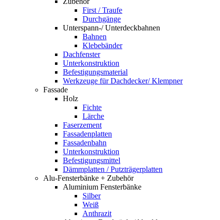
Zubehör
First / Traufe
Durchgänge
Unterspann-/ Unterdeckbahnen
Bahnen
Klebebänder
Dachfenster
Unterkonstruktion
Befestigungsmaterial
Werkzeuge für Dachdecker/ Klempner
Fassade
Holz
Fichte
Lärche
Faserzement
Fassadenplatten
Fassadenbahn
Unterkonstruktion
Befestigungsmittel
Dämmplatten / Putzträgerplatten
Alu-Fensterbänke + Zubehör
Aluminium Fensterbänke
Silber
Weiß
Anthrazit