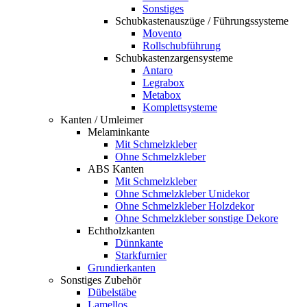
Sonstiges
Schubkastenauszüge / Führungssysteme
Movento
Rollschubführung
Schubkastenzargensysteme
Antaro
Legrabox
Metabox
Komplettsysteme
Kanten / Umleimer
Melaminkante
Mit Schmelzkleber
Ohne Schmelzkleber
ABS Kanten
Mit Schmelzkleber
Ohne Schmelzkleber Unidekor
Ohne Schmelzkleber Holzdekor
Ohne Schmelzkleber sonstige Dekore
Echtholzkanten
Dünnkante
Starkfurnier
Grundierkanten
Sonstiges Zubehör
Dübelstäbe
Lamellos