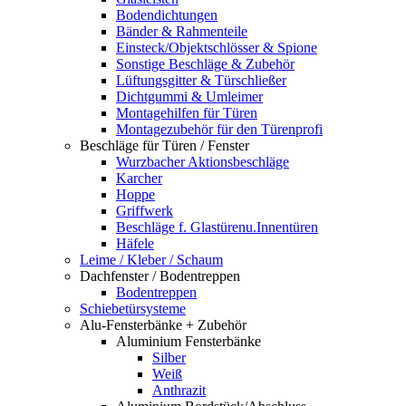
Bodendichtungen
Bänder & Rahmenteile
Einsteck/Objektschlösser & Spione
Sonstige Beschläge & Zubehör
Lüftungsgitter & Türschließer
Dichtgummi & Umleimer
Montagehilfen für Türen
Montagezubehör für den Türenprofi
Beschläge für Türen / Fenster
Wurzbacher Aktionsbeschläge
Karcher
Hoppe
Griffwerk
Beschläge f. Glastürenu.Innentüren
Häfele
Leime / Kleber / Schaum
Dachfenster / Bodentreppen
Bodentreppen
Schiebetürsysteme
Alu-Fensterbänke + Zubehör
Aluminium Fensterbänke
Silber
Weiß
Anthrazit