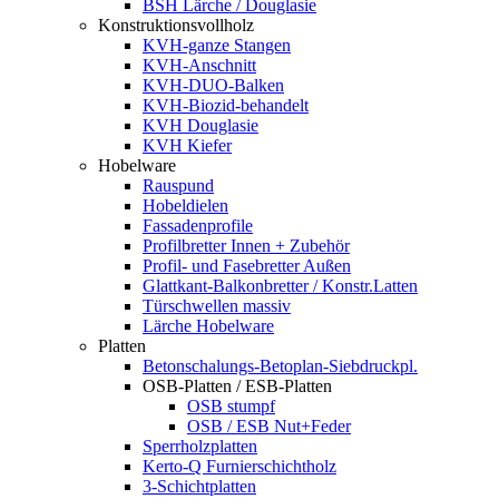
BSH Lärche / Douglasie
Konstruktionsvollholz
KVH-ganze Stangen
KVH-Anschnitt
KVH-DUO-Balken
KVH-Biozid-behandelt
KVH Douglasie
KVH Kiefer
Hobelware
Rauspund
Hobeldielen
Fassadenprofile
Profilbretter Innen + Zubehör
Profil- und Fasebretter Außen
Glattkant-Balkonbretter / Konstr.Latten
Türschwellen massiv
Lärche Hobelware
Platten
Betonschalungs-Betoplan-Siebdruckpl.
OSB-Platten / ESB-Platten
OSB stumpf
OSB / ESB Nut+Feder
Sperrholzplatten
Kerto-Q Furnierschichtholz
3-Schichtplatten