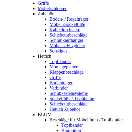
Griffe
Möbelschlösser
Zubehör
Boden- / Regalträger
Möbel-/Sockelfüße
Kabeldurchlässe
Schiebetürbeschläge
Schrankaufhänger
Möbel- / Filzgleiter
Sonstiges
Hettich
Topfbänder
Montageplatten
Klappenbeschläge
Griffe
Bodenträger
Verbinder
Schubkastensysteme
Sockelfüße / Tischbeine
Schiebetürbeschläge
Hettich Zubehör
BLUM
Beschläge für Möbeltüren / Topfbänder
Topfbänder
Blumotion