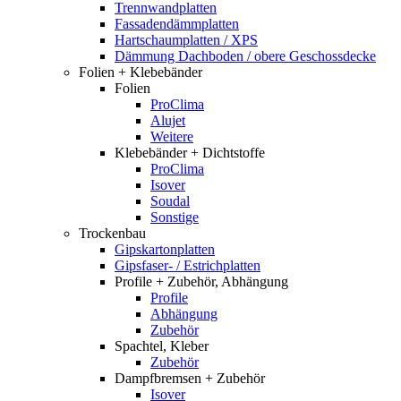
Trennwandplatten
Fassadendämmplatten
Hartschaumplatten / XPS
Dämmung Dachboden / obere Geschossdecke
Folien + Klebebänder
Folien
ProClima
Alujet
Weitere
Klebebänder + Dichtstoffe
ProClima
Isover
Soudal
Sonstige
Trockenbau
Gipskartonplatten
Gipsfaser- / Estrichplatten
Profile + Zubehör, Abhängung
Profile
Abhängung
Zubehör
Spachtel, Kleber
Zubehör
Dampfbremsen + Zubehör
Isover