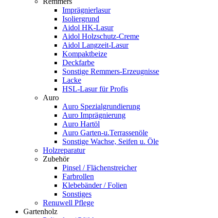
Remmers
Imprägnierlasur
Isoliergrund
Aidol HK-Lasur
Aidol Holzschutz-Creme
Aidol Langzeit-Lasur
Kompaktbeize
Deckfarbe
Sonstige Remmers-Erzeugnisse
Lacke
HSL-Lasur für Profis
Auro
Auro Spezialgrundierung
Auro Imprägnierung
Auro Hartöl
Auro Garten-u.Terrassenöle
Sonstige Wachse, Seifen u. Öle
Holzreparatur
Zubehör
Pinsel / Flächenstreicher
Farbrollen
Klebebänder / Folien
Sonstiges
Renuwell Pflege
Gartenholz