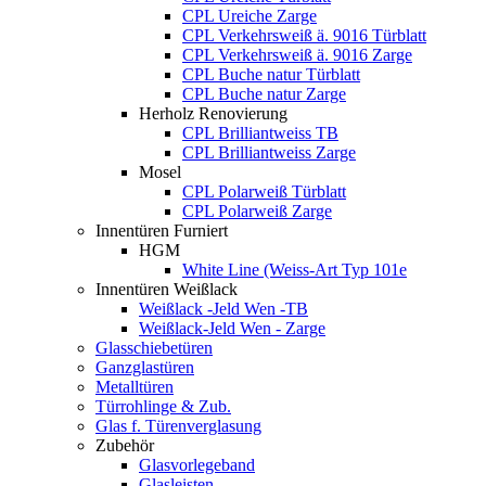
CPL Ureiche Zarge
CPL Verkehrsweiß ä. 9016 Türblatt
CPL Verkehrsweiß ä. 9016 Zarge
CPL Buche natur Türblatt
CPL Buche natur Zarge
Herholz Renovierung
CPL Brilliantweiss TB
CPL Brilliantweiss Zarge
Mosel
CPL Polarweiß Türblatt
CPL Polarweiß Zarge
Innentüren Furniert
HGM
White Line (Weiss-Art Typ 101e
Innentüren Weißlack
Weißlack -Jeld Wen -TB
Weißlack-Jeld Wen - Zarge
Glasschiebetüren
Ganzglastüren
Metalltüren
Türrohlinge & Zub.
Glas f. Türenverglasung
Zubehör
Glasvorlegeband
Glasleisten