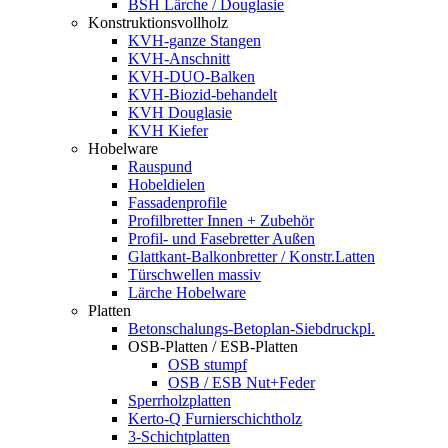
BSH Lärche / Douglasie
Konstruktionsvollholz
KVH-ganze Stangen
KVH-Anschnitt
KVH-DUO-Balken
KVH-Biozid-behandelt
KVH Douglasie
KVH Kiefer
Hobelware
Rauspund
Hobeldielen
Fassadenprofile
Profilbretter Innen + Zubehör
Profil- und Fasebretter Außen
Glattkant-Balkonbretter / Konstr.Latten
Türschwellen massiv
Lärche Hobelware
Platten
Betonschalungs-Betoplan-Siebdruckpl.
OSB-Platten / ESB-Platten
OSB stumpf
OSB / ESB Nut+Feder
Sperrholzplatten
Kerto-Q Furnierschichtholz
3-Schichtplatten