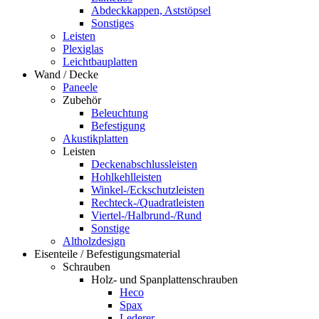
Abdeckkappen, Aststöpsel
Sonstiges
Leisten
Plexiglas
Leichtbauplatten
Wand / Decke
Paneele
Zubehör
Beleuchtung
Befestigung
Akustikplatten
Leisten
Deckenabschlussleisten
Hohlkehlleisten
Winkel-/Eckschutzleisten
Rechteck-/Quadratleisten
Viertel-/Halbrund-/Rund
Sonstige
Altholzdesign
Eisenteile / Befestigungsmaterial
Schrauben
Holz- und Spanplattenschrauben
Heco
Spax
Lederer