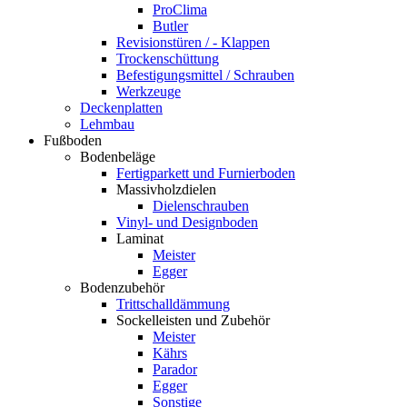
ProClima
Butler
Revisionstüren / - Klappen
Trockenschüttung
Befestigungsmittel / Schrauben
Werkzeuge
Deckenplatten
Lehmbau
Fußboden
Bodenbeläge
Fertigparkett und Furnierboden
Massivholzdielen
Dielenschrauben
Vinyl- und Designboden
Laminat
Meister
Egger
Bodenzubehör
Trittschalldämmung
Sockelleisten und Zubehör
Meister
Kährs
Parador
Egger
Sonstige