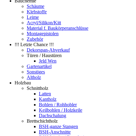
Bauchemie
Schäume
Klebstoffe
Leime
Acryl/Silikon/Kitt
Material f. Baukörperanschlüsse
Montagepistolen
Zubehör
!!! Letzte Chance !!!
Dekorspan-Abverkauf
Türen / Haustüren
Jeld Wen
Gartenartikel
Sonstiges
Altholz
Holzbau
Schnittholz
Latten
Kantholz
Bohlen / Rohhobler
Keilbohlen / Holzkeile
Dachschalung
Brettschichtholz
BSH-ganze Stangen
BSH-Anschnitte