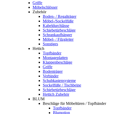
Griffe
Möbelschlösser
Zubehör
Boden- / Regalträger
Möbel-/Sockelfüße
Kabeldurchlässe
Schiebetürbeschläge
Schrankaufhänger
Möbel- / Filzgleiter
Sonstiges
Hettich
Topfbänder
Montageplatten
Klappenbeschläge
Griffe
Bodenträger
Verbinder
Schubkastensysteme
Sockelfüße / Tischbeine
Schiebetürbeschläge
Hettich Zubehör
BLUM
Beschläge für Möbeltüren / Topfbänder
Topfbänder
Blumotion