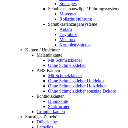
Sonstiges
Schubkastenauszüge / Führungssysteme
Movento
Rollschubführung
Schubkastenzargensysteme
Antaro
Legrabox
Metabox
Komplettsysteme
Kanten / Umleimer
Melaminkante
Mit Schmelzkleber
Ohne Schmelzkleber
ABS Kanten
Mit Schmelzkleber
Ohne Schmelzkleber Unidekor
Ohne Schmelzkleber Holzdekor
Ohne Schmelzkleber sonstige Dekore
Echtholzkanten
Dünnkante
Starkfurnier
Grundierkanten
Sonstiges Zubehör
Dübelstäbe
Lamellos