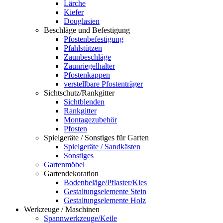
Lärche
Kiefer
Douglasien
Beschläge und Befestigung
Pfostenbefestigung
Pfahlstützen
Zaunbeschläge
Zaunriegelhalter
Pfostenkappen
verstellbare Pfostenträger
Sichtschutz/Rankgitter
Sichtblenden
Rankgitter
Montagezubehör
Pfosten
Spielgeräte / Sonstiges für Garten
Spielgeräte / Sandkästen
Sonstiges
Gartenmöbel
Gartendekoration
Bodenbeläge/Pflaster/Kies
Gestaltungselemente Stein
Gestaltungselemente Holz
Werkzeuge / Maschinen
Spannwerkzeuge/Keile