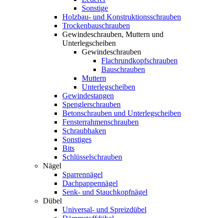
Sonstige
Holzbau- und Konstruktionsschrauben
Trockenbauschrauben
Gewindeschrauben, Muttern und
Unterlegscheiben
Gewindeschrauben
Flachrundkopfschrauben
Bauschrauben
Muttern
Unterlegscheiben
Gewindestangen
Spenglerschrauben
Betonschrauben und Unterlegscheiben
Fensterrahmenschrauben
Schraubhaken
Sonstiges
Bits
Schlüsselschrauben
Nägel
Sparrennägel
Dachpappennägel
Senk- und Stauchkopfnägel
Dübel
Universal- und Spreizdübel