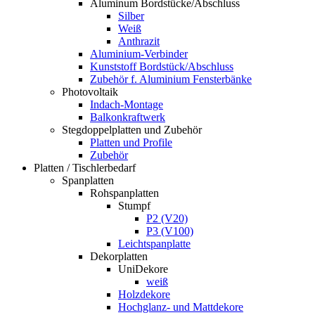
Aluminum Bordstücke/Abschluss
Silber
Weiß
Anthrazit
Aluminium-Verbinder
Kunststoff Bordstück/Abschluss
Zubehör f. Aluminium Fensterbänke
Photovoltaik
Indach-Montage
Balkonkraftwerk
Stegdoppelplatten und Zubehör
Platten und Profile
Zubehör
Platten / Tischlerbedarf
Spanplatten
Rohspanplatten
Stumpf
P2 (V20)
P3 (V100)
Leichtspanplatte
Dekorplatten
UniDekore
weiß
Holzdekore
Hochglanz- und Mattdekore