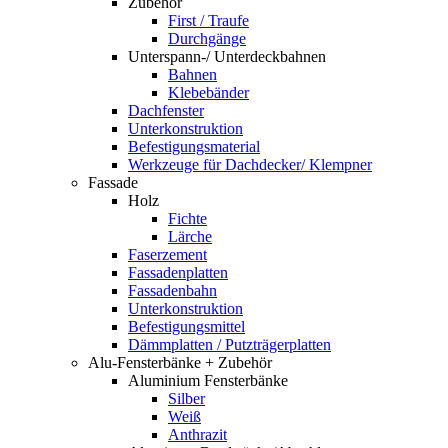
Zubehör
First / Traufe
Durchgänge
Unterspann-/ Unterdeckbahnen
Bahnen
Klebebänder
Dachfenster
Unterkonstruktion
Befestigungsmaterial
Werkzeuge für Dachdecker/ Klempner
Fassade
Holz
Fichte
Lärche
Faserzement
Fassadenplatten
Fassadenbahn
Unterkonstruktion
Befestigungsmittel
Dämmplatten / Putzträgerplatten
Alu-Fensterbänke + Zubehör
Aluminium Fensterbänke
Silber
Weiß
Anthrazit