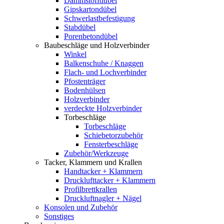
Dämmstoffdübel
Gipskartondübel
Schwerlastbefestigung
Stabdübel
Porenbetondübel
Baubeschläge und Holzverbinder
Winkel
Balkenschuhe / Knaggen
Flach- und Lochverbinder
Pfostenträger
Bodenhülsen
Holzverbinder
verdeckte Holzverbinder
Torbeschläge
Torbeschläge
Schiebetorzubehör
Fensterbeschläge
Zubehör/Werkzeuge
Tacker, Klammern und Krallen
Handtacker + Klammern
Drucklufttacker + Klammern
Profilbrettkrallen
Druckluftnagler + Nägel
Konsolen und Zubehör
Sonstiges