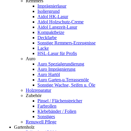
Remmers
Imprägnierlasur
Isoliergrund
Aidol HK-Lasur
Aidol Holzschutz-Creme
Aidol Langzeit-Lasur
Kompaktbeize
Deckfarbe
Sonstige Remmers-Erzeugnisse
Lacke
HSL-Lasur für Profis
Auro
Auro Spezialgrundierung
Auro Imprägnierung
Auro Hartöl
Auro Garten-u.Terrassenöle
Sonstige Wachse, Seifen u. Öle
Holzreparatur
Zubehör
Pinsel / Flächenstreicher
Farbrollen
Klebebänder / Folien
Sonstiges
Renuwell Pflege
Gartenholz