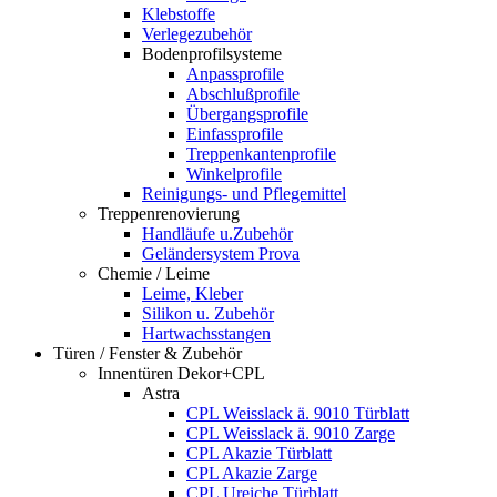
Klebstoffe
Verlegezubehör
Bodenprofilsysteme
Anpassprofile
Abschlußprofile
Übergangsprofile
Einfassprofile
Treppenkantenprofile
Winkelprofile
Reinigungs- und Pflegemittel
Treppenrenovierung
Handläufe u.Zubehör
Geländersystem Prova
Chemie / Leime
Leime, Kleber
Silikon u. Zubehör
Hartwachsstangen
Türen / Fenster & Zubehör
Innentüren Dekor+CPL
Astra
CPL Weisslack ä. 9010 Türblatt
CPL Weisslack ä. 9010 Zarge
CPL Akazie Türblatt
CPL Akazie Zarge
CPL Ureiche Türblatt