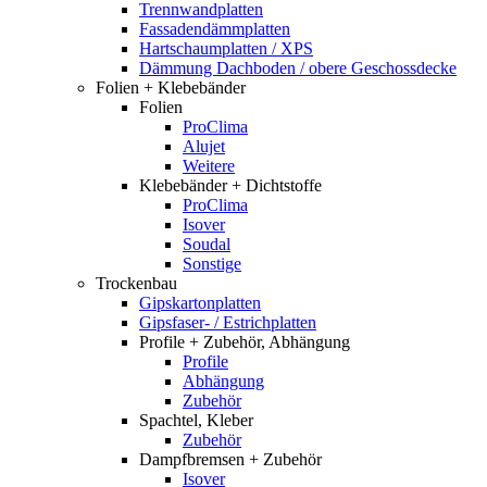
Trennwandplatten
Fassadendämmplatten
Hartschaumplatten / XPS
Dämmung Dachboden / obere Geschossdecke
Folien + Klebebänder
Folien
ProClima
Alujet
Weitere
Klebebänder + Dichtstoffe
ProClima
Isover
Soudal
Sonstige
Trockenbau
Gipskartonplatten
Gipsfaser- / Estrichplatten
Profile + Zubehör, Abhängung
Profile
Abhängung
Zubehör
Spachtel, Kleber
Zubehör
Dampfbremsen + Zubehör
Isover