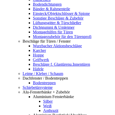
Bodendichtungen
Bänder & Rahmenteile
Einsteck/Objektschlösser & Spione
Sonstige Beschläge & Zubehör
Lüftungsgitter & Türschließer
Dichtgummi & Umleimer
Montagehilfen für Türen
Montagezubehör für den Türenprofi
Beschläge für Türen / Fenster
Wurzbacher Aktionsbeschläge
Karcher
Hoppe
Griffwerk
Beschläge f. Glastürenu.Innentüren
Häfele
Leime / Kleber / Schaum
Dachfenster / Bodentreppen
Bodentreppen
Schiebetürsysteme
Alu-Fensterbänke + Zubehör
Aluminium Fensterbänke
Silber
Weiß
Anthrazit