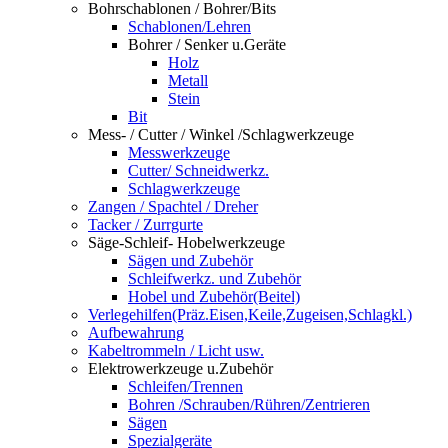
Bohrschablonen / Bohrer/Bits
Schablonen/Lehren
Bohrer / Senker u.Geräte
Holz
Metall
Stein
Bit
Mess- / Cutter / Winkel /Schlagwerkzeuge
Messwerkzeuge
Cutter/ Schneidwerkz.
Schlagwerkzeuge
Zangen / Spachtel / Dreher
Tacker / Zurrgurte
Säge-Schleif- Hobelwerkzeuge
Sägen und Zubehör
Schleifwerkz. und Zubehör
Hobel und Zubehör(Beitel)
Verlegehilfen(Präz.Eisen,Keile,Zugeisen,Schlagkl.)
Aufbewahrung
Kabeltrommeln / Licht usw.
Elektrowerkzeuge u.Zubehör
Schleifen/Trennen
Bohren /Schrauben/Rühren/Zentrieren
Sägen
Spezialgeräte