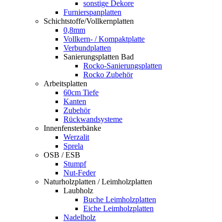
sonstige Dekore
Furnierspanplatten
Schichtstoffe/Vollkernplatten
0,8mm
Vollkern- / Kompaktplatte
Verbundplatten
Sanierungsplatten Bad
Rocko-Sanierungsplatten
Rocko Zubehör
Arbeitsplatten
60cm Tiefe
Kanten
Zubehör
Rückwandsysteme
Innenfensterbänke
Werzalit
Sprela
OSB / ESB
Stumpf
Nut-Feder
Naturholzplatten / Leimholzplatten
Laubholz
Buche Leimholzplatten
Eiche Leimholzplatten
Nadelholz