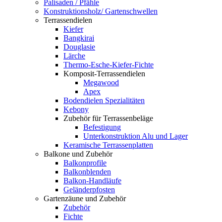
Palisaden / Pfähle
Konstruktionsholz/ Gartenschwellen
Terrassendielen
Kiefer
Bangkirai
Douglasie
Lärche
Thermo-Esche-Kiefer-Fichte
Komposit-Terrassendielen
Megawood
Apex
Bodendielen Spezialitäten
Kebony
Zubehör für Terrassenbeläge
Befestigung
Unterkonstruktion Alu und Lager
Keramische Terrassenplatten
Balkone und Zubehör
Balkonprofile
Balkonblenden
Balkon-Handläufe
Geländerpfosten
Gartenzäune und Zubehör
Zubehör
Fichte