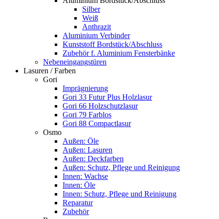
Aluminium Bordstück/Abschluss
Silber
Weiß
Anthrazit
Aluminium Verbinder
Kunststoff Bordstück/Abschluss
Zubehör f. Aluminium Fensterbänke
Nebeneingangstüren
Lasuren / Farben
Gori
Imprägnierung
Gori 33 Futur Plus Holzlasur
Gori 66 Holzschutzlasur
Gori 79 Farblos
Gori 88 Compactlasur
Osmo
Außen: Öle
Außen: Lasuren
Außen: Deckfarben
Außen: Schutz, Pflege und Reinigung
Innen: Wachse
Innen: Öle
Innen: Schutz, Pflege und Reinigung
Reparatur
Zubehör