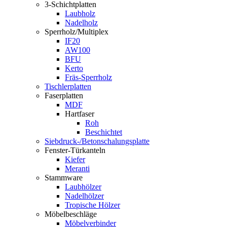
3-Schichtplatten
Laubholz
Nadelholz
Sperrholz/Multiplex
IF20
AW100
BFU
Kerto
Fräs-Sperrholz
Tischlerplatten
Faserplatten
MDF
Hartfaser
Roh
Beschichtet
Siebdruck-/Betonschalungsplatte
Fenster-Türkanteln
Kiefer
Meranti
Stammware
Laubhölzer
Nadelhölzer
Tropische Hölzer
Möbelbeschläge
Möbelverbinder