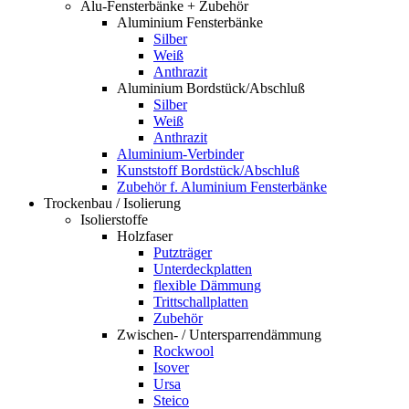
Alu-Fensterbänke + Zubehör
Aluminium Fensterbänke
Silber
Weiß
Anthrazit
Aluminium Bordstück/Abschluß
Silber
Weiß
Anthrazit
Aluminium-Verbinder
Kunststoff Bordstück/Abschluß
Zubehör f. Aluminium Fensterbänke
Trockenbau / Isolierung
Isolierstoffe
Holzfaser
Putzträger
Unterdeckplatten
flexible Dämmung
Trittschallplatten
Zubehör
Zwischen- / Untersparrendämmung
Rockwool
Isover
Ursa
Steico