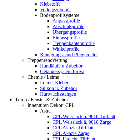
Klebstoffe
Verlegezubehör
Bodenprofilsysteme
Anpassprofile
Abschlußprofile
Übergangsprofile
Einfassprofile
Treppenkantenprofile
Winkelprofile
Reinigungs- und Pflegemittel
Treppenrenovierung
Handläufe u.Zubehör
Geländersystem Prova
Chemie / Leime
Leime, Kleber
Silikon u. Zubehör
Hartwachsstangen
Türen / Fenster & Zubehör
Innentüren Dekor+CPL
Astra
CPL Weisslack ä. 9010 Türblatt
CPL Weisslack ä. 9010 Zarge
CPL Akazie Türblatt
CPL Akazie Zarge
CPL Ureiche Türblatt