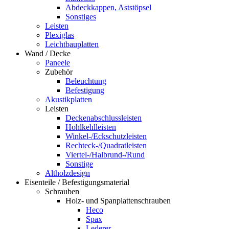
Abdeckkappen, Aststöpsel
Sonstiges
Leisten
Plexiglas
Leichtbauplatten
Wand / Decke
Paneele
Zubehör
Beleuchtung
Befestigung
Akustikplatten
Leisten
Deckenabschlussleisten
Hohlkehlleisten
Winkel-/Eckschutzleisten
Rechteck-/Quadratleisten
Viertel-/Halbrund-/Rund
Sonstige
Altholzdesign
Eisenteile / Befestigungsmaterial
Schrauben
Holz- und Spanplattenschrauben
Heco
Spax
Lederer