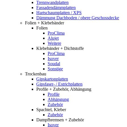
Trennwandplatten
Fassadendämmplatten
Hartschaumplatten / XPS
Dämmung Dachboden / obere Geschossdecke
Folien + Klebebänder
Folien
ProClima
Alujet
Weitere
Klebebänder + Dichtstoffe
ProClima
Isover
Soudal
Sonstige
Trockenbau
Gipskartonplatten
Gipsfaser- / Estrichplatten
Profile + Zubehör, Abhängung
Profile
Abhängung
Zubehör
Spachtel, Kleber
Zubehör
Dampfbremsen + Zubehör
Isover