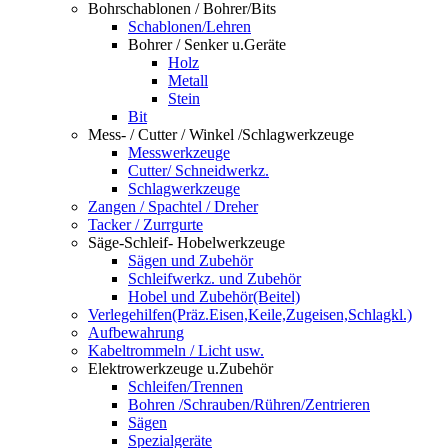
Bohrschablonen / Bohrer/Bits
Schablonen/Lehren
Bohrer / Senker u.Geräte
Holz
Metall
Stein
Bit
Mess- / Cutter / Winkel /Schlagwerkzeuge
Messwerkzeuge
Cutter/ Schneidwerkz.
Schlagwerkzeuge
Zangen / Spachtel / Dreher
Tacker / Zurrgurte
Säge-Schleif- Hobelwerkzeuge
Sägen und Zubehör
Schleifwerkz. und Zubehör
Hobel und Zubehör(Beitel)
Verlegehilfen(Präz.Eisen,Keile,Zugeisen,Schlagkl.)
Aufbewahrung
Kabeltrommeln / Licht usw.
Elektrowerkzeuge u.Zubehör
Schleifen/Trennen
Bohren /Schrauben/Rühren/Zentrieren
Sägen
Spezialgeräte