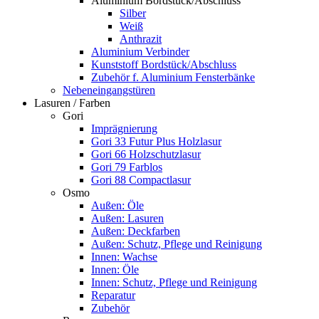
Aluminium Bordstück/Abschluss
Silber
Weiß
Anthrazit
Aluminium Verbinder
Kunststoff Bordstück/Abschluss
Zubehör f. Aluminium Fensterbänke
Nebeneingangstüren
Lasuren / Farben
Gori
Imprägnierung
Gori 33 Futur Plus Holzlasur
Gori 66 Holzschutzlasur
Gori 79 Farblos
Gori 88 Compactlasur
Osmo
Außen: Öle
Außen: Lasuren
Außen: Deckfarben
Außen: Schutz, Pflege und Reinigung
Innen: Wachse
Innen: Öle
Innen: Schutz, Pflege und Reinigung
Reparatur
Zubehör