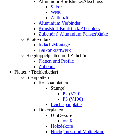
Aluminum Bordstücke/Abschluss
Silber
Weiß
Anthrazit
Aluminium-Verbinder
Kunststoff Bordstück/Abschluss
Zubehör f. Aluminium Fensterbänke
Photovoltaik
Indach-Montage
Balkonkraftwerk
Stegdoppelplatten und Zubehör
Platten und Profile
Zubehör
Platten / Tischlerbedarf
Spanplatten
Rohspanplatten
Stumpf
P2 (V20)
P3 (V100)
Leichtspanplatte
Dekorplatten
UniDekore
weiß
Holzdekore
Hochglanz- und Mattdekore