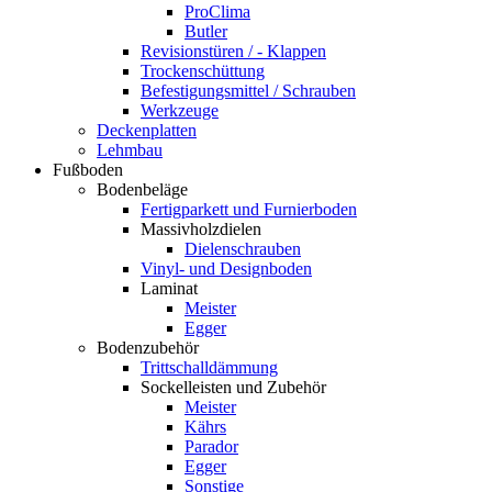
ProClima
Butler
Revisionstüren / - Klappen
Trockenschüttung
Befestigungsmittel / Schrauben
Werkzeuge
Deckenplatten
Lehmbau
Fußboden
Bodenbeläge
Fertigparkett und Furnierboden
Massivholzdielen
Dielenschrauben
Vinyl- und Designboden
Laminat
Meister
Egger
Bodenzubehör
Trittschalldämmung
Sockelleisten und Zubehör
Meister
Kährs
Parador
Egger
Sonstige