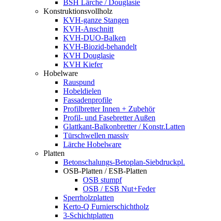
BSH Lärche / Douglasie
Konstruktionsvollholz
KVH-ganze Stangen
KVH-Anschnitt
KVH-DUO-Balken
KVH-Biozid-behandelt
KVH Douglasie
KVH Kiefer
Hobelware
Rauspund
Hobeldielen
Fassadenprofile
Profilbretter Innen + Zubehör
Profil- und Fasebretter Außen
Glattkant-Balkonbretter / Konstr.Latten
Türschwellen massiv
Lärche Hobelware
Platten
Betonschalungs-Betoplan-Siebdruckpl.
OSB-Platten / ESB-Platten
OSB stumpf
OSB / ESB Nut+Feder
Sperrholzplatten
Kerto-Q Furnierschichtholz
3-Schichtplatten