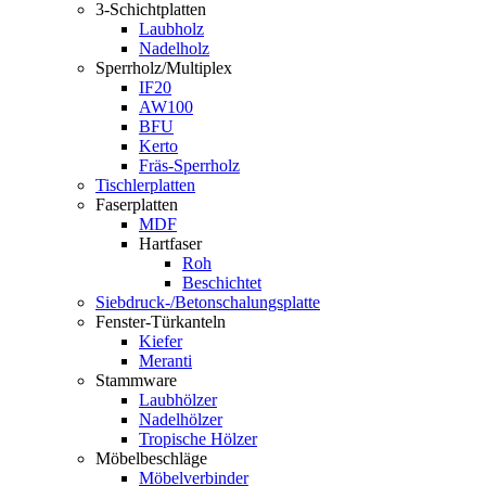
3-Schichtplatten
Laubholz
Nadelholz
Sperrholz/Multiplex
IF20
AW100
BFU
Kerto
Fräs-Sperrholz
Tischlerplatten
Faserplatten
MDF
Hartfaser
Roh
Beschichtet
Siebdruck-/Betonschalungsplatte
Fenster-Türkanteln
Kiefer
Meranti
Stammware
Laubhölzer
Nadelhölzer
Tropische Hölzer
Möbelbeschläge
Möbelverbinder