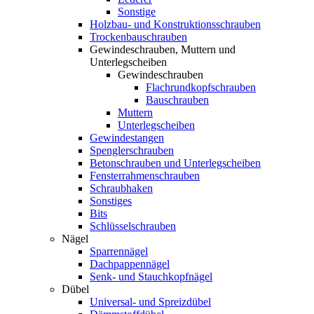
Sonstige
Holzbau- und Konstruktionsschrauben
Trockenbauschrauben
Gewindeschrauben, Muttern und
Unterlegscheiben
Gewindeschrauben
Flachrundkopfschrauben
Bauschrauben
Muttern
Unterlegscheiben
Gewindestangen
Spenglerschrauben
Betonschrauben und Unterlegscheiben
Fensterrahmenschrauben
Schraubhaken
Sonstiges
Bits
Schlüsselschrauben
Nägel
Sparrennägel
Dachpappennägel
Senk- und Stauchkopfnägel
Dübel
Universal- und Spreizdübel