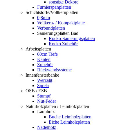
sonstige Dekore
Furnierspanplatten
Schichtstoffe/Vollkernplatten
0,8mm
Vollkern- / Kompaktplatte
Verbundplatten
Sanierungsplatten Bad
Rocko-Sanierungsplatten
Rocko Zubehör
Arbeitsplatten
60cm Tiefe
Kanten
Zubehör
Rückwandsysteme
Innenfensterbänke
Werzalit
Sprela
OSB / ESB
Stumpf
Nut-Feder
Naturholzplatten / Leimholzplatten
Laubholz
Buche Leimholzplatten
Eiche Leimholzplatten
Nadelholz