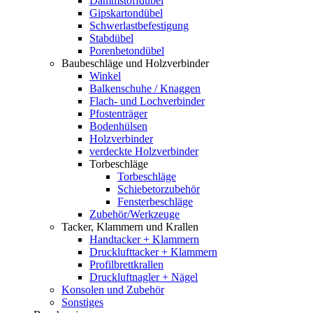
Dämmstoffdübel
Gipskartondübel
Schwerlastbefestigung
Stabdübel
Porenbetondübel
Baubeschläge und Holzverbinder
Winkel
Balkenschuhe / Knaggen
Flach- und Lochverbinder
Pfostenträger
Bodenhülsen
Holzverbinder
verdeckte Holzverbinder
Torbeschläge
Torbeschläge
Schiebetorzubehör
Fensterbeschläge
Zubehör/Werkzeuge
Tacker, Klammern und Krallen
Handtacker + Klammern
Drucklufttacker + Klammern
Profilbrettkrallen
Druckluftnagler + Nägel
Konsolen und Zubehör
Sonstiges