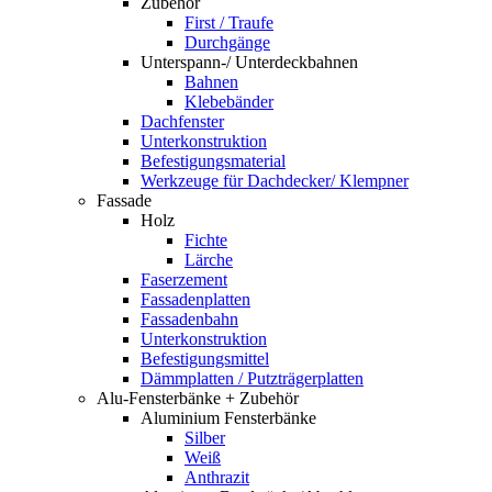
Zubehör
First / Traufe
Durchgänge
Unterspann-/ Unterdeckbahnen
Bahnen
Klebebänder
Dachfenster
Unterkonstruktion
Befestigungsmaterial
Werkzeuge für Dachdecker/ Klempner
Fassade
Holz
Fichte
Lärche
Faserzement
Fassadenplatten
Fassadenbahn
Unterkonstruktion
Befestigungsmittel
Dämmplatten / Putzträgerplatten
Alu-Fensterbänke + Zubehör
Aluminium Fensterbänke
Silber
Weiß
Anthrazit