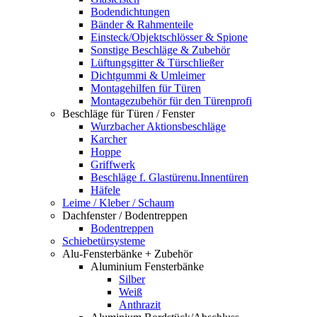
Bodendichtungen
Bänder & Rahmenteile
Einsteck/Objektschlösser & Spione
Sonstige Beschläge & Zubehör
Lüftungsgitter & Türschließer
Dichtgummi & Umleimer
Montagehilfen für Türen
Montagezubehör für den Türenprofi
Beschläge für Türen / Fenster
Wurzbacher Aktionsbeschläge
Karcher
Hoppe
Griffwerk
Beschläge f. Glastürenu.Innentüren
Häfele
Leime / Kleber / Schaum
Dachfenster / Bodentreppen
Bodentreppen
Schiebetürsysteme
Alu-Fensterbänke + Zubehör
Aluminium Fensterbänke
Silber
Weiß
Anthrazit