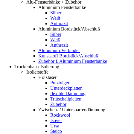
Alu-Fensterbänke + Zubehör
Aluminium Fensterbänke
Silber
Weiß
Anthrazit
Aluminium Bordstück/Abschluß
Silber
Weiß
Anthrazit
Aluminium-Verbinder
Kunststoff Bordstück/Abschluß
Zubehör f. Aluminium Fensterbänke
Trockenbau / Isolierung
Isolierstoffe
Holzfaser
Putzträger
Unterdeckplatten
flexible Dämmung
Trittschallplatten
Zubehör
Zwischen- / Untersparrendämmung
Rockwool
Isover
Ursa
Steico