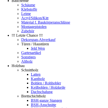
Bauchemie
Schäume
Klebstoffe
Leime
Acryl/Silikon/Kitt
Material f. Baukörperanschlüsse
Montagepistolen
Zubehör
!!! Letzte Chance !!!
Dekorspan-Abverkauf
Türen / Haustüren
Jeld Wen
Gartenartikel
Sonstiges
Altholz
Holzbau
Schnittholz
Latten
Kantholz
Bohlen / Rohhobler
Keilbohlen / Holzkeile
Dachschalung
Brettschichtholz
BSH-ganze Stangen
BSH-Anschnitte