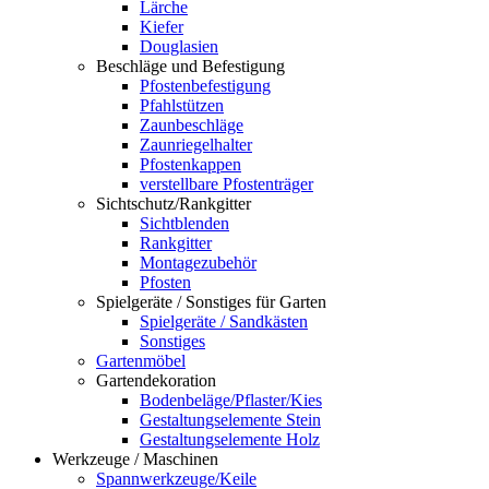
Lärche
Kiefer
Douglasien
Beschläge und Befestigung
Pfostenbefestigung
Pfahlstützen
Zaunbeschläge
Zaunriegelhalter
Pfostenkappen
verstellbare Pfostenträger
Sichtschutz/Rankgitter
Sichtblenden
Rankgitter
Montagezubehör
Pfosten
Spielgeräte / Sonstiges für Garten
Spielgeräte / Sandkästen
Sonstiges
Gartenmöbel
Gartendekoration
Bodenbeläge/Pflaster/Kies
Gestaltungselemente Stein
Gestaltungselemente Holz
Werkzeuge / Maschinen
Spannwerkzeuge/Keile