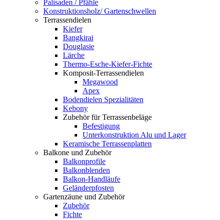
Palisaden / Pfähle
Konstruktionsholz/ Gartenschwellen
Terrassendielen
Kiefer
Bangkirai
Douglasie
Lärche
Thermo-Esche-Kiefer-Fichte
Komposit-Terrassendielen
Megawood
Apex
Bodendielen Spezialitäten
Kebony
Zubehör für Terrassenbeläge
Befestigung
Unterkonstruktion Alu und Lager
Keramische Terrassenplatten
Balkone und Zubehör
Balkonprofile
Balkonblenden
Balkon-Handläufe
Geländerpfosten
Gartenzäune und Zubehör
Zubehör
Fichte