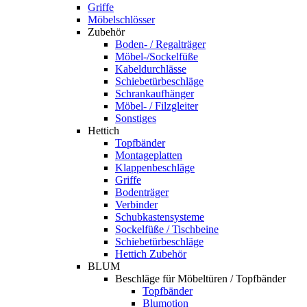
Griffe
Möbelschlösser
Zubehör
Boden- / Regalträger
Möbel-/Sockelfüße
Kabeldurchlässe
Schiebetürbeschläge
Schrankaufhänger
Möbel- / Filzgleiter
Sonstiges
Hettich
Topfbänder
Montageplatten
Klappenbeschläge
Griffe
Bodenträger
Verbinder
Schubkastensysteme
Sockelfüße / Tischbeine
Schiebetürbeschläge
Hettich Zubehör
BLUM
Beschläge für Möbeltüren / Topfbänder
Topfbänder
Blumotion