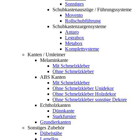
Sonstiges
Schubkastenauszüge / Führungssysteme
Movento
Rollschubführung
Schubkastenzargensysteme
Antaro
Legrabox
Metabox
Komplettsysteme
Kanten / Umleimer
Melaminkante
Mit Schmelzkleber
Ohne Schmelzkleber
ABS Kanten
Mit Schmelzkleber
Ohne Schmelzkleber Unidekor
Ohne Schmelzkleber Holzdekor
Ohne Schmelzkleber sonstige Dekore
Echtholzkanten
Dünnkante
Starkfurnier
Grundierkanten
Sonstiges Zubehör
Dübelstäbe
Lamellos