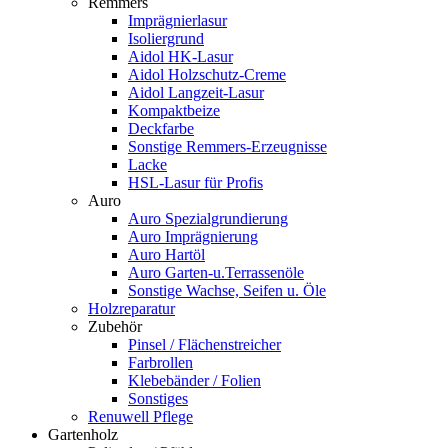
Remmers
Imprägnierlasur
Isoliergrund
Aidol HK-Lasur
Aidol Holzschutz-Creme
Aidol Langzeit-Lasur
Kompaktbeize
Deckfarbe
Sonstige Remmers-Erzeugnisse
Lacke
HSL-Lasur für Profis
Auro
Auro Spezialgrundierung
Auro Imprägnierung
Auro Hartöl
Auro Garten-u.Terrassenöle
Sonstige Wachse, Seifen u. Öle
Holzreparatur
Zubehör
Pinsel / Flächenstreicher
Farbrollen
Klebebänder / Folien
Sonstiges
Renuwell Pflege
Gartenholz