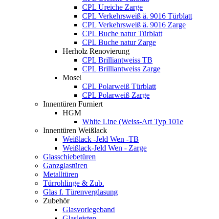
CPL Ureiche Zarge
CPL Verkehrsweiß ä. 9016 Türblatt
CPL Verkehrsweiß ä. 9016 Zarge
CPL Buche natur Türblatt
CPL Buche natur Zarge
Herholz Renovierung
CPL Brilliantweiss TB
CPL Brilliantweiss Zarge
Mosel
CPL Polarweiß Türblatt
CPL Polarweiß Zarge
Innentüren Furniert
HGM
White Line (Weiss-Art Typ 101e
Innentüren Weißlack
Weißlack -Jeld Wen -TB
Weißlack-Jeld Wen - Zarge
Glasschiebetüren
Ganzglastüren
Metalltüren
Türrohlinge & Zub.
Glas f. Türenverglasung
Zubehör
Glasvorlegeband
Glasleisten