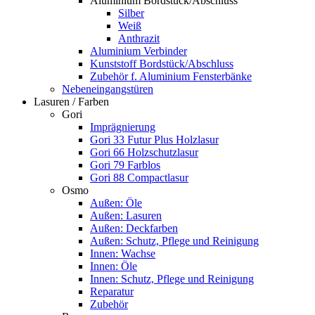
Aluminium Bordstück/Abschluss
Silber
Weiß
Anthrazit
Aluminium Verbinder
Kunststoff Bordstück/Abschluss
Zubehör f. Aluminium Fensterbänke
Nebeneingangstüren
Lasuren / Farben
Gori
Imprägnierung
Gori 33 Futur Plus Holzlasur
Gori 66 Holzschutzlasur
Gori 79 Farblos
Gori 88 Compactlasur
Osmo
Außen: Öle
Außen: Lasuren
Außen: Deckfarben
Außen: Schutz, Pflege und Reinigung
Innen: Wachse
Innen: Öle
Innen: Schutz, Pflege und Reinigung
Reparatur
Zubehör