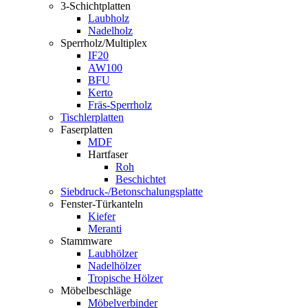
3-Schichtplatten
Laubholz
Nadelholz
Sperrholz/Multiplex
IF20
AW100
BFU
Kerto
Fräs-Sperrholz
Tischlerplatten
Faserplatten
MDF
Hartfaser
Roh
Beschichtet
Siebdruck-/Betonschalungsplatte
Fenster-Türkanteln
Kiefer
Meranti
Stammware
Laubhölzer
Nadelhölzer
Tropische Hölzer
Möbelbeschläge
Möbelverbinder