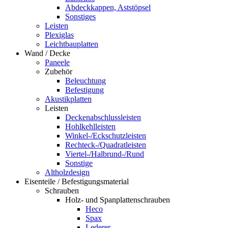
Abdeckkappen, Aststöpsel
Sonstiges
Leisten
Plexiglas
Leichtbauplatten
Wand / Decke
Paneele
Zubehör
Beleuchtung
Befestigung
Akustikplatten
Leisten
Deckenabschlussleisten
Hohlkehlleisten
Winkel-/Eckschutzleisten
Rechteck-/Quadratleisten
Viertel-/Halbrund-/Rund
Sonstige
Altholzdesign
Eisenteile / Befestigungsmaterial
Schrauben
Holz- und Spanplattenschrauben
Heco
Spax
Lederer