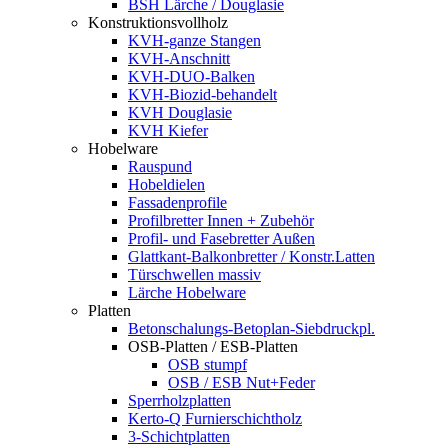
BSH Lärche / Douglasie
Konstruktionsvollholz
KVH-ganze Stangen
KVH-Anschnitt
KVH-DUO-Balken
KVH-Biozid-behandelt
KVH Douglasie
KVH Kiefer
Hobelware
Rauspund
Hobeldielen
Fassadenprofile
Profilbretter Innen + Zubehör
Profil- und Fasebretter Außen
Glattkant-Balkonbretter / Konstr.Latten
Türschwellen massiv
Lärche Hobelware
Platten
Betonschalungs-Betoplan-Siebdruckpl.
OSB-Platten / ESB-Platten
OSB stumpf
OSB / ESB Nut+Feder
Sperrholzplatten
Kerto-Q Furnierschichtholz
3-Schichtplatten