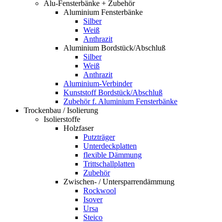
Alu-Fensterbänke + Zubehör
Aluminium Fensterbänke
Silber
Weiß
Anthrazit
Aluminium Bordstück/Abschluß
Silber
Weiß
Anthrazit
Aluminium-Verbinder
Kunststoff Bordstück/Abschluß
Zubehör f. Aluminium Fensterbänke
Trockenbau / Isolierung
Isolierstoffe
Holzfaser
Putzträger
Unterdeckplatten
flexible Dämmung
Trittschallplatten
Zubehör
Zwischen- / Untersparrendämmung
Rockwool
Isover
Ursa
Steico