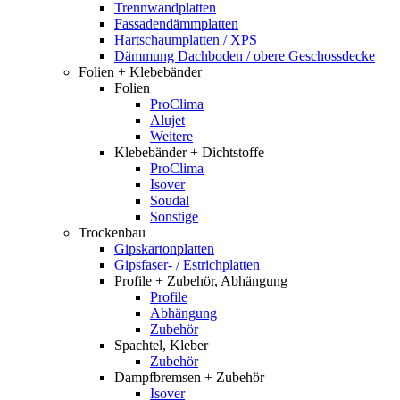
Trennwandplatten
Fassadendämmplatten
Hartschaumplatten / XPS
Dämmung Dachboden / obere Geschossdecke
Folien + Klebebänder
Folien
ProClima
Alujet
Weitere
Klebebänder + Dichtstoffe
ProClima
Isover
Soudal
Sonstige
Trockenbau
Gipskartonplatten
Gipsfaser- / Estrichplatten
Profile + Zubehör, Abhängung
Profile
Abhängung
Zubehör
Spachtel, Kleber
Zubehör
Dampfbremsen + Zubehör
Isover