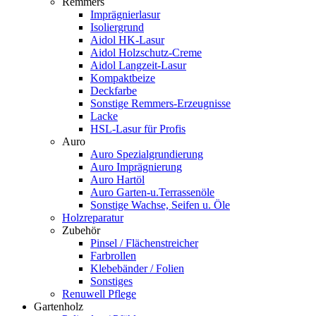
Remmers
Imprägnierlasur
Isoliergrund
Aidol HK-Lasur
Aidol Holzschutz-Creme
Aidol Langzeit-Lasur
Kompaktbeize
Deckfarbe
Sonstige Remmers-Erzeugnisse
Lacke
HSL-Lasur für Profis
Auro
Auro Spezialgrundierung
Auro Imprägnierung
Auro Hartöl
Auro Garten-u.Terrassenöle
Sonstige Wachse, Seifen u. Öle
Holzreparatur
Zubehör
Pinsel / Flächenstreicher
Farbrollen
Klebebänder / Folien
Sonstiges
Renuwell Pflege
Gartenholz