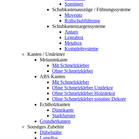
Sonstiges
Schubkastenauszüge / Führungssysteme
Movento
Rollschubführung
Schubkastenzargensysteme
Antaro
Legrabox
Metabox
Komplettsysteme
Kanten / Umleimer
Melaminkante
Mit Schmelzkleber
Ohne Schmelzkleber
ABS Kanten
Mit Schmelzkleber
Ohne Schmelzkleber Unidekor
Ohne Schmelzkleber Holzdekor
Ohne Schmelzkleber sonstige Dekore
Echtholzkanten
Dünnkante
Starkfurnier
Grundierkanten
Sonstiges Zubehör
Dübelstäbe
Lamellos