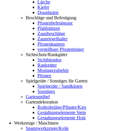
Lärche
Kiefer
Douglasien
Beschläge und Befestigung
Pfostenbefestigung
Pfahlstützen
Zaunbeschläge
Zaunriegelhalter
Pfostenkappen
verstellbare Pfostenträger
Sichtschutz/Rankgitter
Sichtblenden
Rankgitter
Montagezubehör
Pfosten
Spielgeräte / Sonstiges für Garten
Spielgeräte / Sandkästen
Sonstiges
Gartenmöbel
Gartendekoration
Bodenbeläge/Pflaster/Kies
Gestaltungselemente Stein
Gestaltungselemente Holz
Werkzeuge / Maschinen
Spannwerkzeuge/Keile