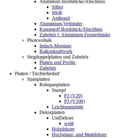
Aluminum Bordstücke/Abschluss
Silber
Weiß
Anthrazit
Aluminium-Verbinder
Kunststoff Bordstück/Abschluss
Zubehör f. Aluminium Fensterbänke
Photovoltaik
Indach-Montage
Balkonkraftwerk
Stegdoppelplatten und Zubehör
Platten und Profile
Zubehör
Platten / Tischlerbedarf
Spanplatten
Rohspanplatten
Stumpf
P2 (V20)
P3 (V100)
Leichtspanplatte
Dekorplatten
UniDekore
weiß
Holzdekore
Hochglanz- und Mattdekore