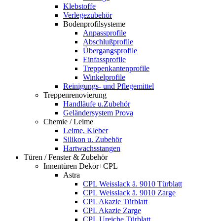
Klebstoffe
Verlegezubehör
Bodenprofilsysteme
Anpassprofile
Abschlußprofile
Übergangsprofile
Einfassprofile
Treppenkantenprofile
Winkelprofile
Reinigungs- und Pflegemittel
Treppenrenovierung
Handläufe u.Zubehör
Geländersystem Prova
Chemie / Leime
Leime, Kleber
Silikon u. Zubehör
Hartwachsstangen
Türen / Fenster & Zubehör
Innentüren Dekor+CPL
Astra
CPL Weisslack ä. 9010 Türblatt
CPL Weisslack ä. 9010 Zarge
CPL Akazie Türblatt
CPL Akazie Zarge
CPL Ureiche Türblatt