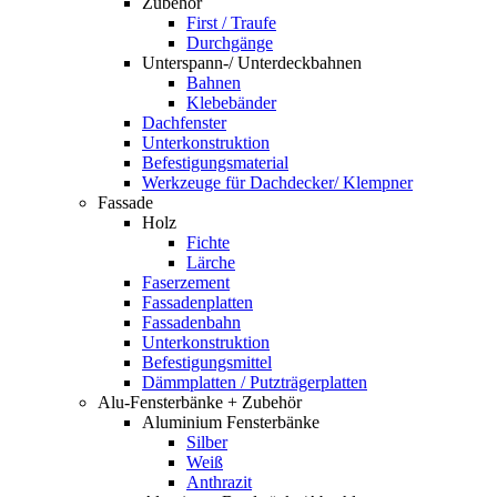
Zubehör
First / Traufe
Durchgänge
Unterspann-/ Unterdeckbahnen
Bahnen
Klebebänder
Dachfenster
Unterkonstruktion
Befestigungsmaterial
Werkzeuge für Dachdecker/ Klempner
Fassade
Holz
Fichte
Lärche
Faserzement
Fassadenplatten
Fassadenbahn
Unterkonstruktion
Befestigungsmittel
Dämmplatten / Putzträgerplatten
Alu-Fensterbänke + Zubehör
Aluminium Fensterbänke
Silber
Weiß
Anthrazit