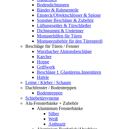
Bodendichtungen
Bänder & Rahmenteile
Einsteck/Objektschlösser & Spione
Sonstige Beschläge & Zubehör
Lüftungsgitter & Türschließer
Dichtgummi & Umleimer
Montagehilfen für Türen
Montagezubehör für den Türenprofi
Beschläge für Türen / Fenster
Wurzbacher Aktionsbeschläge
Karcher
Hoppe
Griffwerk
Beschläge f. Glastürenu.Innentüren
Häfele
Leime / Kleber / Schaum
Dachfenster / Bodentreppen
Bodentreppen
Schiebetürsysteme
Alu-Fensterbänke + Zubehör
Aluminium Fensterbänke
Silber
Weiß
Anthrazit