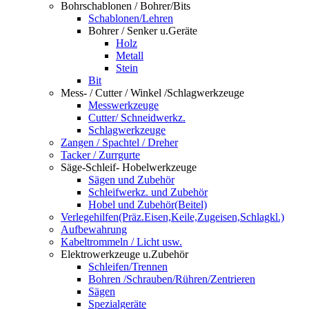
Bohrschablonen / Bohrer/Bits
Schablonen/Lehren
Bohrer / Senker u.Geräte
Holz
Metall
Stein
Bit
Mess- / Cutter / Winkel /Schlagwerkzeuge
Messwerkzeuge
Cutter/ Schneidwerkz.
Schlagwerkzeuge
Zangen / Spachtel / Dreher
Tacker / Zurrgurte
Säge-Schleif- Hobelwerkzeuge
Sägen und Zubehör
Schleifwerkz. und Zubehör
Hobel und Zubehör(Beitel)
Verlegehilfen(Präz.Eisen,Keile,Zugeisen,Schlagkl.)
Aufbewahrung
Kabeltrommeln / Licht usw.
Elektrowerkzeuge u.Zubehör
Schleifen/Trennen
Bohren /Schrauben/Rühren/Zentrieren
Sägen
Spezialgeräte