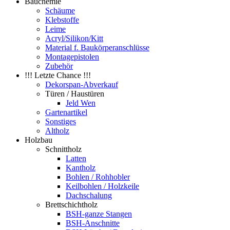
Bauchemie
Schäume
Klebstoffe
Leime
Acryl/Silikon/Kitt
Material f. Baukörperanschlüsse
Montagepistolen
Zubehör
!!! Letzte Chance !!!
Dekorspan-Abverkauf
Türen / Haustüren
Jeld Wen
Gartenartikel
Sonstiges
Altholz
Holzbau
Schnittholz
Latten
Kantholz
Bohlen / Rohhobler
Keilbohlen / Holzkeile
Dachschalung
Brettschichtholz
BSH-ganze Stangen
BSH-Anschnitte