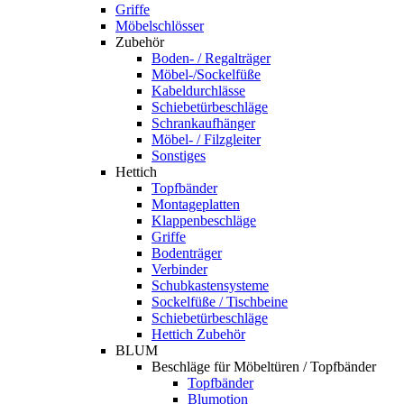
Griffe
Möbelschlösser
Zubehör
Boden- / Regalträger
Möbel-/Sockelfüße
Kabeldurchlässe
Schiebetürbeschläge
Schrankaufhänger
Möbel- / Filzgleiter
Sonstiges
Hettich
Topfbänder
Montageplatten
Klappenbeschläge
Griffe
Bodenträger
Verbinder
Schubkastensysteme
Sockelfüße / Tischbeine
Schiebetürbeschläge
Hettich Zubehör
BLUM
Beschläge für Möbeltüren / Topfbänder
Topfbänder
Blumotion