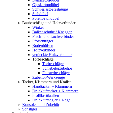
Dämmstoffdübel
Gipskartondübel
Schwerlastbefestigung
Stabdübel
Porenbetondübel
Baubeschläge und Holzverbinder
Winkel
Balkenschuhe / Knaggen
Flach- und Lochverbinder
Pfostenträger
Bodenhülsen
Holzverbinder
verdeckte Holzverbinder
Torbeschläge
Torbeschläge
Schiebetorzubehör
Fensterbeschläge
Zubehör/Werkzeuge
Tacker, Klammern und Krallen
Handtacker + Klammern
Drucklufttacker + Klammern
Profilbrettkrallen
Druckluftnagler + Nägel
Konsolen und Zubehör
Sonstiges