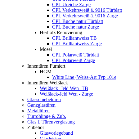
CPL Ureiche Zarge
CPL Verkehrsweiß ä. 9016 Türblatt
CPL Verkehrsweiß ä. 9016 Zarge
CPL Buche natur Türblatt
CPL Buche natur Zarge
Herholz Renovierung
CPL Brilliantweiss TB
CPL Brilliantweiss Zarge
Mosel
CPL Polarweiß Türblatt
CPL Polarweiß Zarge
Innentüren Furniert
HGM
White Line (Weiss-Art Typ 101e
Innentüren Weißlack
Weißlack -Jeld Wen -TB
Weißlack-Jeld Wen - Zarge
Glasschiebetüren
Ganzglastüren
Metalltüren
Türrohlinge & Zub.
Glas f. Türenverglasung
Zubehör
Glasvorlegeband
Glasleisten