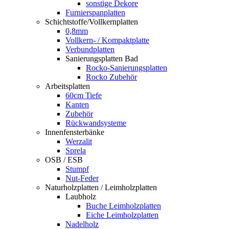
sonstige Dekore
Furnierspanplatten
Schichtstoffe/Vollkernplatten
0,8mm
Vollkern- / Kompaktplatte
Verbundplatten
Sanierungsplatten Bad
Rocko-Sanierungsplatten
Rocko Zubehör
Arbeitsplatten
60cm Tiefe
Kanten
Zubehör
Rückwandsysteme
Innenfensterbänke
Werzalit
Sprela
OSB / ESB
Stumpf
Nut-Feder
Naturholzplatten / Leimholzplatten
Laubholz
Buche Leimholzplatten
Eiche Leimholzplatten
Nadelholz