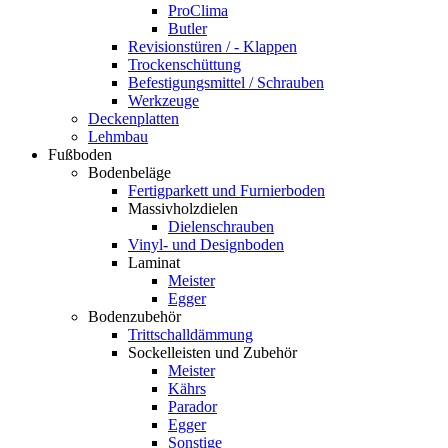
ProClima
Butler
Revisionstüren / - Klappen
Trockenschüttung
Befestigungsmittel / Schrauben
Werkzeuge
Deckenplatten
Lehmbau
Fußboden
Bodenbeläge
Fertigparkett und Furnierboden
Massivholzdielen
Dielenschrauben
Vinyl- und Designboden
Laminat
Meister
Egger
Bodenzubehör
Trittschalldämmung
Sockelleisten und Zubehör
Meister
Kährs
Parador
Egger
Sonstige