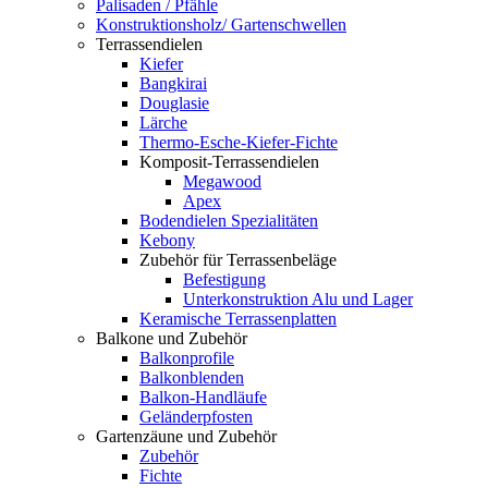
Palisaden / Pfähle
Konstruktionsholz/ Gartenschwellen
Terrassendielen
Kiefer
Bangkirai
Douglasie
Lärche
Thermo-Esche-Kiefer-Fichte
Komposit-Terrassendielen
Megawood
Apex
Bodendielen Spezialitäten
Kebony
Zubehör für Terrassenbeläge
Befestigung
Unterkonstruktion Alu und Lager
Keramische Terrassenplatten
Balkone und Zubehör
Balkonprofile
Balkonblenden
Balkon-Handläufe
Geländerpfosten
Gartenzäune und Zubehör
Zubehör
Fichte