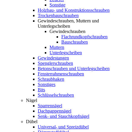
Sonstige
Holzbau- und Konstruktionsschrauben
Trockenbauschrauben
Gewindeschrauben, Muttern und
Unterlegscheiben
Gewindeschrauben
Flachrundkopfschrauben
Bauschrauben
Muttern
Unterlegscheiben
Gewindestangen
Spenglerschrauben
Betonschrauben und Unterlegscheiben
Fensterrahmenschrauben
Schraubhaken
Sonstiges
Bits
Schlüsselschrauben
Nägel
Sparrennägel
Dachpappennägel
Senk- und Stauchkopfnägel
Dübel
Universal- und Spreizdübel