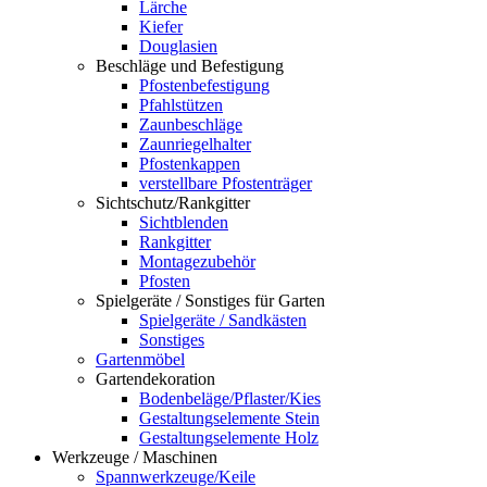
Lärche
Kiefer
Douglasien
Beschläge und Befestigung
Pfostenbefestigung
Pfahlstützen
Zaunbeschläge
Zaunriegelhalter
Pfostenkappen
verstellbare Pfostenträger
Sichtschutz/Rankgitter
Sichtblenden
Rankgitter
Montagezubehör
Pfosten
Spielgeräte / Sonstiges für Garten
Spielgeräte / Sandkästen
Sonstiges
Gartenmöbel
Gartendekoration
Bodenbeläge/Pflaster/Kies
Gestaltungselemente Stein
Gestaltungselemente Holz
Werkzeuge / Maschinen
Spannwerkzeuge/Keile