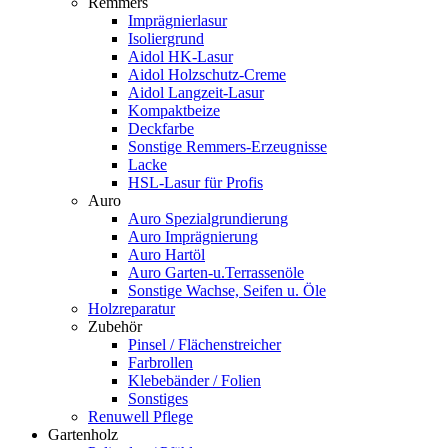
Remmers
Imprägnierlasur
Isoliergrund
Aidol HK-Lasur
Aidol Holzschutz-Creme
Aidol Langzeit-Lasur
Kompaktbeize
Deckfarbe
Sonstige Remmers-Erzeugnisse
Lacke
HSL-Lasur für Profis
Auro
Auro Spezialgrundierung
Auro Imprägnierung
Auro Hartöl
Auro Garten-u.Terrassenöle
Sonstige Wachse, Seifen u. Öle
Holzreparatur
Zubehör
Pinsel / Flächenstreicher
Farbrollen
Klebebänder / Folien
Sonstiges
Renuwell Pflege
Gartenholz