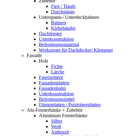
Zubehör
First / Traufe
Durchgänge
Unterspann-/ Unterdeckbahnen
Bahnen
Klebebänder
Dachfenster
Unterkonstruktion
Befestigungsmaterial
Werkzeuge für Dachdecker/ Klempner
Fassade
Holz
Fichte
Lärche
Faserzement
Fassadenplatten
Fassadenbahn
Unterkonstruktion
Befestigungsmittel
Dämmplatten / Putzträgerplatten
Alu-Fensterbänke + Zubehör
Aluminium Fensterbänke
Silber
Weiß
Anthrazit