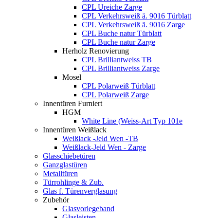
CPL Ureiche Zarge
CPL Verkehrsweiß ä. 9016 Türblatt
CPL Verkehrsweiß ä. 9016 Zarge
CPL Buche natur Türblatt
CPL Buche natur Zarge
Herholz Renovierung
CPL Brilliantweiss TB
CPL Brilliantweiss Zarge
Mosel
CPL Polarweiß Türblatt
CPL Polarweiß Zarge
Innentüren Furniert
HGM
White Line (Weiss-Art Typ 101e
Innentüren Weißlack
Weißlack -Jeld Wen -TB
Weißlack-Jeld Wen - Zarge
Glasschiebetüren
Ganzglastüren
Metalltüren
Türrohlinge & Zub.
Glas f. Türenverglasung
Zubehör
Glasvorlegeband
Glasleisten