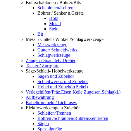
Bohrschablonen / Bohrer/Bits
Schablonen/Lehren
Bohrer / Senker u.Geräte
Holz
Metall
Stein
Bit
Mess- / Cutter / Winkel /Schlagwerkzeuge
Messwerkzeuge
Cutter/ Schneidwerkz.
Schlagwerkzeuge
Zangen / Spachtel / Dreher
Tacker / Zurrgurte
Säge-Schleif- Hobelwerkzeuge
Sägen und Zubehör
Schleifwerkz. und Zubehör
Hobel und Zubehör(Beitel)
Verlegehilfen(Präz.Eisen,Keile,Zugeisen,Schlagkl.)
Aufbewahrung
Kabeltrommeln / Licht usw.
Elektrowerkzeuge u.Zubehör
Schleifen/Trennen
Bohren /Schrauben/Rühren/Zentrieren
Sägen
Spezialgeräte