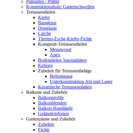
Palisaden / Pfähle
Konstruktionsholz/ Gartenschwellen
Terrassendielen
Kiefer
Bangkirai
Douglasie
Lärche
Thermo-Esche-Kiefer-Fichte
Komposit-Terrassendielen
Megawood
Apex
Bodendielen Spezialitäten
Kebony
Zubehör für Terrassenbeläge
Befestigung
Unterkonstruktion Alu und Lager
Keramische Terrassenplatten
Balkone und Zubehör
Balkonprofile
Balkonblenden
Balkon-Handläufe
Geländerpfosten
Gartenzäune und Zubehör
Zubehör
Fichte