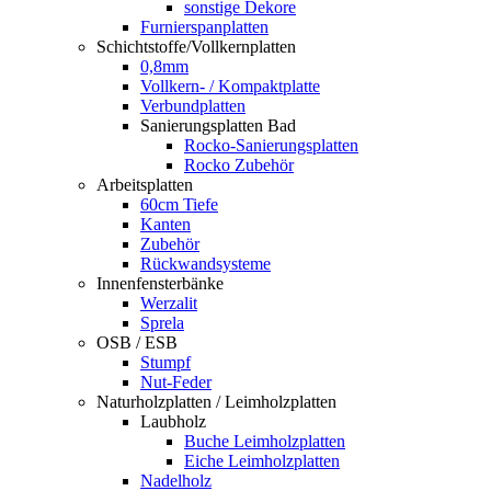
sonstige Dekore
Furnierspanplatten
Schichtstoffe/Vollkernplatten
0,8mm
Vollkern- / Kompaktplatte
Verbundplatten
Sanierungsplatten Bad
Rocko-Sanierungsplatten
Rocko Zubehör
Arbeitsplatten
60cm Tiefe
Kanten
Zubehör
Rückwandsysteme
Innenfensterbänke
Werzalit
Sprela
OSB / ESB
Stumpf
Nut-Feder
Naturholzplatten / Leimholzplatten
Laubholz
Buche Leimholzplatten
Eiche Leimholzplatten
Nadelholz