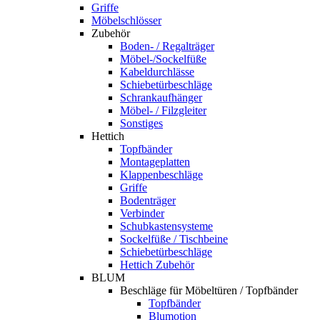
Griffe
Möbelschlösser
Zubehör
Boden- / Regalträger
Möbel-/Sockelfüße
Kabeldurchlässe
Schiebetürbeschläge
Schrankaufhänger
Möbel- / Filzgleiter
Sonstiges
Hettich
Topfbänder
Montageplatten
Klappenbeschläge
Griffe
Bodenträger
Verbinder
Schubkastensysteme
Sockelfüße / Tischbeine
Schiebetürbeschläge
Hettich Zubehör
BLUM
Beschläge für Möbeltüren / Topfbänder
Topfbänder
Blumotion