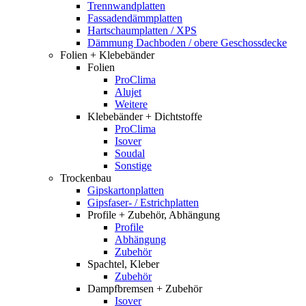
Trennwandplatten
Fassadendämmplatten
Hartschaumplatten / XPS
Dämmung Dachboden / obere Geschossdecke
Folien + Klebebänder
Folien
ProClima
Alujet
Weitere
Klebebänder + Dichtstoffe
ProClima
Isover
Soudal
Sonstige
Trockenbau
Gipskartonplatten
Gipsfaser- / Estrichplatten
Profile + Zubehör, Abhängung
Profile
Abhängung
Zubehör
Spachtel, Kleber
Zubehör
Dampfbremsen + Zubehör
Isover