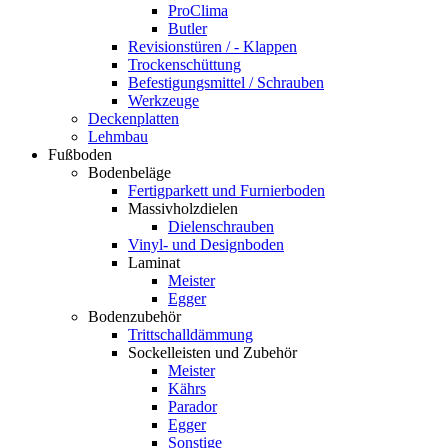
ProClima
Butler
Revisionstüren / - Klappen
Trockenschüttung
Befestigungsmittel / Schrauben
Werkzeuge
Deckenplatten
Lehmbau
Fußboden
Bodenbeläge
Fertigparkett und Furnierboden
Massivholzdielen
Dielenschrauben
Vinyl- und Designboden
Laminat
Meister
Egger
Bodenzubehör
Trittschalldämmung
Sockelleisten und Zubehör
Meister
Kährs
Parador
Egger
Sonstige