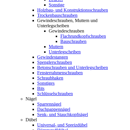
Sonstige
Holzbau- und Konstruktionsschrauben
Trockenbauschrauben
Gewindeschrauben, Muttern und
Unterlegscheiben
Gewindeschrauben
Flachrundkopfschrauben
Bauschrauben
Muttern
Unterlegscheiben
Gewindestangen
Spenglerschrauben
Betonschrauben und Unterlegscheiben
Fensterrahmenschrauben
Schraubhaken
Sonstiges
Bits
Schlüsselschrauben
Nägel
Sparrennägel
Dachpappennägel
Senk- und Stauchkopfnägel
Dübel
Universal- und Spreizdübel