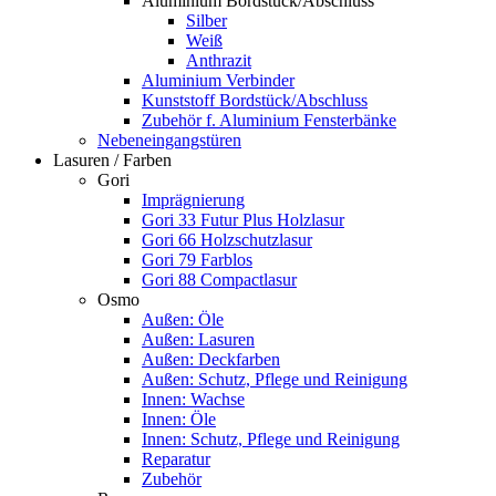
Aluminium Bordstück/Abschluss
Silber
Weiß
Anthrazit
Aluminium Verbinder
Kunststoff Bordstück/Abschluss
Zubehör f. Aluminium Fensterbänke
Nebeneingangstüren
Lasuren / Farben
Gori
Imprägnierung
Gori 33 Futur Plus Holzlasur
Gori 66 Holzschutzlasur
Gori 79 Farblos
Gori 88 Compactlasur
Osmo
Außen: Öle
Außen: Lasuren
Außen: Deckfarben
Außen: Schutz, Pflege und Reinigung
Innen: Wachse
Innen: Öle
Innen: Schutz, Pflege und Reinigung
Reparatur
Zubehör