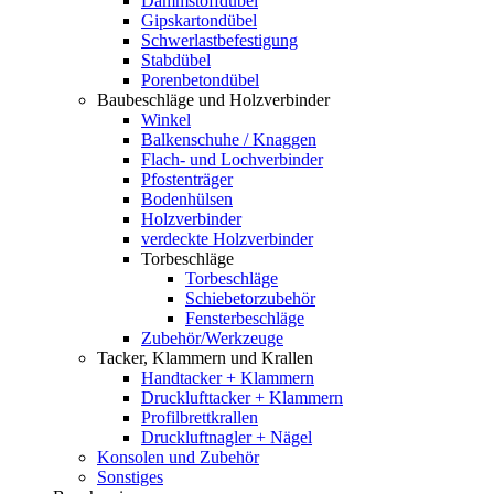
Dämmstoffdübel
Gipskartondübel
Schwerlastbefestigung
Stabdübel
Porenbetondübel
Baubeschläge und Holzverbinder
Winkel
Balkenschuhe / Knaggen
Flach- und Lochverbinder
Pfostenträger
Bodenhülsen
Holzverbinder
verdeckte Holzverbinder
Torbeschläge
Torbeschläge
Schiebetorzubehör
Fensterbeschläge
Zubehör/Werkzeuge
Tacker, Klammern und Krallen
Handtacker + Klammern
Drucklufttacker + Klammern
Profilbrettkrallen
Druckluftnagler + Nägel
Konsolen und Zubehör
Sonstiges