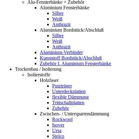
Alu-Fensterbänke + Zubehör
Aluminium Fensterbänke
Silber
Weiß
Anthrazit
Aluminium Bordstück/Abschluß
Silber
Weiß
Anthrazit
Aluminium-Verbinder
Kunststoff Bordstück/Abschluß
Zubehör f. Aluminium Fensterbänke
Trockenbau / Isolierung
Isolierstoffe
Holzfaser
Putzträger
Unterdeckplatten
flexible Dämmung
Trittschallplatten
Zubehör
Zwischen- / Untersparrendämmung
Rockwool
Isover
Ursa
Steico