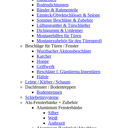
Bodendichtungen
Bänder & Rahmenteile
Einsteck/Objektschlösser & Spione
Sonstige Beschläge & Zubehör
Lüftungsgitter & Türschließer
Dichtgummi & Umleimer
Montagehilfen für Türen
Montagezubehör für den Türenprofi
Beschläge für Türen / Fenster
Wurzbacher Aktionsbeschläge
Karcher
Hoppe
Griffwerk
Beschläge f. Glastürenu.Innentüren
Häfele
Leime / Kleber / Schaum
Dachfenster / Bodentreppen
Bodentreppen
Schiebetürsysteme
Alu-Fensterbänke + Zubehör
Aluminium Fensterbänke
Silber
Weiß
Anthrazit