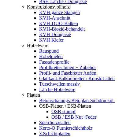
BSH Lärche / Douglasie
Konstruktionsvollholz
KVH-ganze Stangen
KVH-Anschnitt
KVH-DUO-Balken
KVH-Biozid-behandelt
KVH Douglasie
KVH Kiefer
Hobelware
Rauspund
Hobeldielen
Fassadenprofile
Profilbretter Innen + Zubehör
Profil- und Fasebretter Außen
Glattkant-Balkonbretter / Konstr.Latten
Türschwellen massiv
Lärche Hobelware
Platten
Betonschalungs-Betoplan-Siebdruckpl.
OSB-Platten / ESB-Platten
OSB stumpf
OSB / ESB Nut+Feder
Sperrholzplatten
Kerto-Q Furnierschichtholz
3-Schichtplatten