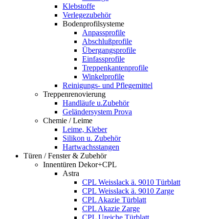
Klebstoffe
Verlegezubehör
Bodenprofilsysteme
Anpassprofile
Abschlußprofile
Übergangsprofile
Einfassprofile
Treppenkantenprofile
Winkelprofile
Reinigungs- und Pflegemittel
Treppenrenovierung
Handläufe u.Zubehör
Geländersystem Prova
Chemie / Leime
Leime, Kleber
Silikon u. Zubehör
Hartwachsstangen
Türen / Fenster & Zubehör
Innentüren Dekor+CPL
Astra
CPL Weisslack ä. 9010 Türblatt
CPL Weisslack ä. 9010 Zarge
CPL Akazie Türblatt
CPL Akazie Zarge
CPL Ureiche Türblatt