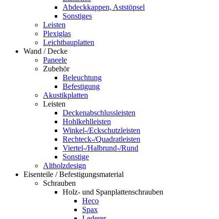
Abdeckkappen, Aststöpsel
Sonstiges
Leisten
Plexiglas
Leichtbauplatten
Wand / Decke
Paneele
Zubehör
Beleuchtung
Befestigung
Akustikplatten
Leisten
Deckenabschlussleisten
Hohlkehlleisten
Winkel-/Eckschutzleisten
Rechteck-/Quadratleisten
Viertel-/Halbrund-/Rund
Sonstige
Altholzdesign
Eisenteile / Befestigungsmaterial
Schrauben
Holz- und Spanplattenschrauben
Heco
Spax
Lederer