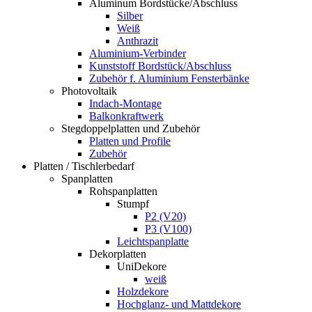
Aluminum Bordstücke/Abschluss
Silber
Weiß
Anthrazit
Aluminium-Verbinder
Kunststoff Bordstück/Abschluss
Zubehör f. Aluminium Fensterbänke
Photovoltaik
Indach-Montage
Balkonkraftwerk
Stegdoppelplatten und Zubehör
Platten und Profile
Zubehör
Platten / Tischlerbedarf
Spanplatten
Rohspanplatten
Stumpf
P2 (V20)
P3 (V100)
Leichtspanplatte
Dekorplatten
UniDekore
weiß
Holzdekore
Hochglanz- und Mattdekore