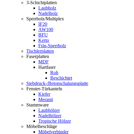
3-Schichtplatten
Laubholz
Nadelholz
Sperrholz/Multiplex
IF20
AW100
BFU
Kerto
Fräs-Sperrholz
Tischlerplatten
Faserplatten
MDF
Hartfaser
Roh
Beschichtet
Siebdruck-/Betonschalungsplatte
Fenster-Türkanteln
Kiefer
Meranti
Stammware
Laubhölzer
Nadelhölzer
Tropische Hölzer
Möbelbeschläge
Möbelverbinder