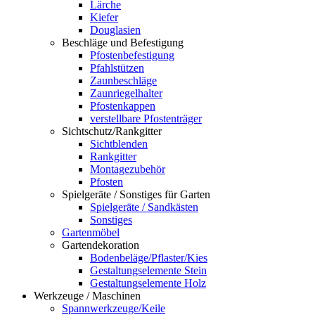
Lärche
Kiefer
Douglasien
Beschläge und Befestigung
Pfostenbefestigung
Pfahlstützen
Zaunbeschläge
Zaunriegelhalter
Pfostenkappen
verstellbare Pfostenträger
Sichtschutz/Rankgitter
Sichtblenden
Rankgitter
Montagezubehör
Pfosten
Spielgeräte / Sonstiges für Garten
Spielgeräte / Sandkästen
Sonstiges
Gartenmöbel
Gartendekoration
Bodenbeläge/Pflaster/Kies
Gestaltungselemente Stein
Gestaltungselemente Holz
Werkzeuge / Maschinen
Spannwerkzeuge/Keile