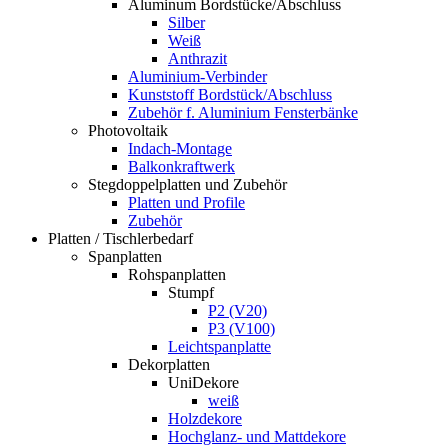
Aluminum Bordstücke/Abschluss
Silber
Weiß
Anthrazit
Aluminium-Verbinder
Kunststoff Bordstück/Abschluss
Zubehör f. Aluminium Fensterbänke
Photovoltaik
Indach-Montage
Balkonkraftwerk
Stegdoppelplatten und Zubehör
Platten und Profile
Zubehör
Platten / Tischlerbedarf
Spanplatten
Rohspanplatten
Stumpf
P2 (V20)
P3 (V100)
Leichtspanplatte
Dekorplatten
UniDekore
weiß
Holzdekore
Hochglanz- und Mattdekore