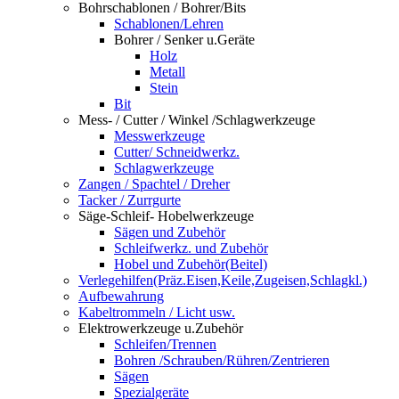
Bohrschablonen / Bohrer/Bits
Schablonen/Lehren
Bohrer / Senker u.Geräte
Holz
Metall
Stein
Bit
Mess- / Cutter / Winkel /Schlagwerkzeuge
Messwerkzeuge
Cutter/ Schneidwerkz.
Schlagwerkzeuge
Zangen / Spachtel / Dreher
Tacker / Zurrgurte
Säge-Schleif- Hobelwerkzeuge
Sägen und Zubehör
Schleifwerkz. und Zubehör
Hobel und Zubehör(Beitel)
Verlegehilfen(Präz.Eisen,Keile,Zugeisen,Schlagkl.)
Aufbewahrung
Kabeltrommeln / Licht usw.
Elektrowerkzeuge u.Zubehör
Schleifen/Trennen
Bohren /Schrauben/Rühren/Zentrieren
Sägen
Spezialgeräte