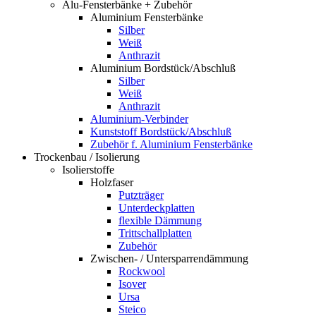
Alu-Fensterbänke + Zubehör
Aluminium Fensterbänke
Silber
Weiß
Anthrazit
Aluminium Bordstück/Abschluß
Silber
Weiß
Anthrazit
Aluminium-Verbinder
Kunststoff Bordstück/Abschluß
Zubehör f. Aluminium Fensterbänke
Trockenbau / Isolierung
Isolierstoffe
Holzfaser
Putzträger
Unterdeckplatten
flexible Dämmung
Trittschallplatten
Zubehör
Zwischen- / Untersparrendämmung
Rockwool
Isover
Ursa
Steico