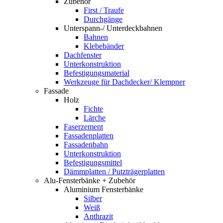
Zubehör
First / Traufe
Durchgänge
Unterspann-/ Unterdeckbahnen
Bahnen
Klebebänder
Dachfenster
Unterkonstruktion
Befestigungsmaterial
Werkzeuge für Dachdecker/ Klempner
Fassade
Holz
Fichte
Lärche
Faserzement
Fassadenplatten
Fassadenbahn
Unterkonstruktion
Befestigungsmittel
Dämmplatten / Putzträgerplatten
Alu-Fensterbänke + Zubehör
Aluminium Fensterbänke
Silber
Weiß
Anthrazit