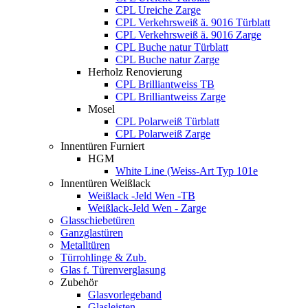
CPL Ureiche Zarge
CPL Verkehrsweiß ä. 9016 Türblatt
CPL Verkehrsweiß ä. 9016 Zarge
CPL Buche natur Türblatt
CPL Buche natur Zarge
Herholz Renovierung
CPL Brilliantweiss TB
CPL Brilliantweiss Zarge
Mosel
CPL Polarweiß Türblatt
CPL Polarweiß Zarge
Innentüren Furniert
HGM
White Line (Weiss-Art Typ 101e
Innentüren Weißlack
Weißlack -Jeld Wen -TB
Weißlack-Jeld Wen - Zarge
Glasschiebetüren
Ganzglastüren
Metalltüren
Türrohlinge & Zub.
Glas f. Türenverglasung
Zubehör
Glasvorlegeband
Glasleisten