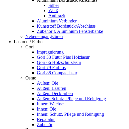
Aluminium Bordstück/Abschluss
Silber
Weiß
Anthrazit
Aluminium Verbinder
Kunststoff Bordstück/Abschluss
Zubehör f. Aluminium Fensterbänke
Nebeneingangstüren
Lasuren / Farben
Gori
Imprägnierung
Gori 33 Futur Plus Holzlasur
Gori 66 Holzschutzlasur
Gori 79 Farblos
Gori 88 Compactlasur
Osmo
Außen: Öle
Außen: Lasuren
Außen: Deckfarben
Außen: Schutz, Pflege und Reinigung
Innen: Wachse
Innen: Öle
Innen: Schutz, Pflege und Reinigung
Reparatur
Zubehör