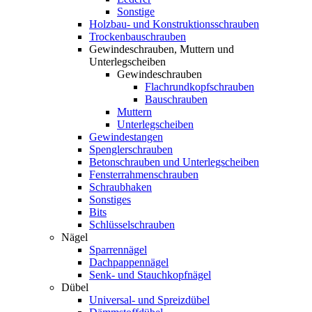
Sonstige
Holzbau- und Konstruktionsschrauben
Trockenbauschrauben
Gewindeschrauben, Muttern und
Unterlegscheiben
Gewindeschrauben
Flachrundkopfschrauben
Bauschrauben
Muttern
Unterlegscheiben
Gewindestangen
Spenglerschrauben
Betonschrauben und Unterlegscheiben
Fensterrahmenschrauben
Schraubhaken
Sonstiges
Bits
Schlüsselschrauben
Nägel
Sparrennägel
Dachpappennägel
Senk- und Stauchkopfnägel
Dübel
Universal- und Spreizdübel