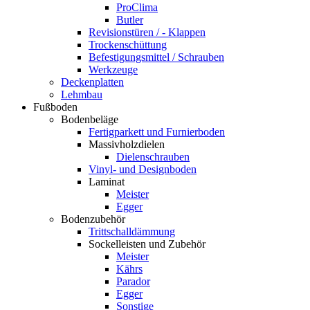
ProClima
Butler
Revisionstüren / - Klappen
Trockenschüttung
Befestigungsmittel / Schrauben
Werkzeuge
Deckenplatten
Lehmbau
Fußboden
Bodenbeläge
Fertigparkett und Furnierboden
Massivholzdielen
Dielenschrauben
Vinyl- und Designboden
Laminat
Meister
Egger
Bodenzubehör
Trittschalldämmung
Sockelleisten und Zubehör
Meister
Kährs
Parador
Egger
Sonstige