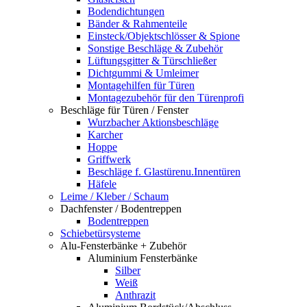
Bodendichtungen
Bänder & Rahmenteile
Einsteck/Objektschlösser & Spione
Sonstige Beschläge & Zubehör
Lüftungsgitter & Türschließer
Dichtgummi & Umleimer
Montagehilfen für Türen
Montagezubehör für den Türenprofi
Beschläge für Türen / Fenster
Wurzbacher Aktionsbeschläge
Karcher
Hoppe
Griffwerk
Beschläge f. Glastürenu.Innentüren
Häfele
Leime / Kleber / Schaum
Dachfenster / Bodentreppen
Bodentreppen
Schiebetürsysteme
Alu-Fensterbänke + Zubehör
Aluminium Fensterbänke
Silber
Weiß
Anthrazit