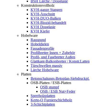
BSH Lärche / Douglasie
Konstruktionsvollholz
KVH-ganze Stangen
KVH-Anschnitt
KVH-DUO-Balken
KVH-Biozid-behandelt
KVH Douglasie
KVH Kiefer
Hobelware
Rauspund
Hobeldielen
Fassadenprofile
Profilbretter Innen + Zubehör
Profil- und Fasebretter Außen
Glattkant-Balkonbretter / Konstr.Latten
Türschwellen massiv
Lärche Hobelware
Platten
Betonschalungs-Betoplan-Siebdruckpl.
OSB-Platten / ESB-Platten
OSB stumpf
OSB / ESB Nut+Feder
Sperrholzplatten
Kerto-Q Furnierschichtholz
3-Schichtplatten