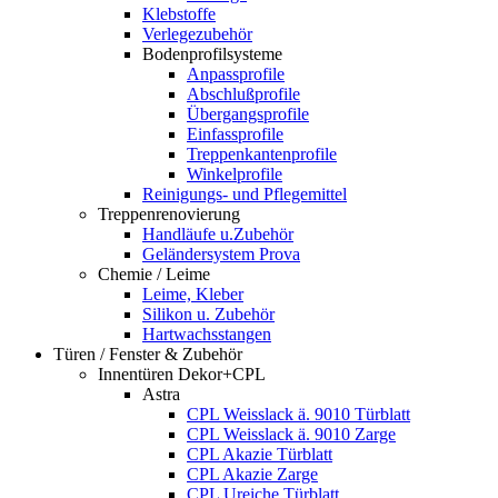
Klebstoffe
Verlegezubehör
Bodenprofilsysteme
Anpassprofile
Abschlußprofile
Übergangsprofile
Einfassprofile
Treppenkantenprofile
Winkelprofile
Reinigungs- und Pflegemittel
Treppenrenovierung
Handläufe u.Zubehör
Geländersystem Prova
Chemie / Leime
Leime, Kleber
Silikon u. Zubehör
Hartwachsstangen
Türen / Fenster & Zubehör
Innentüren Dekor+CPL
Astra
CPL Weisslack ä. 9010 Türblatt
CPL Weisslack ä. 9010 Zarge
CPL Akazie Türblatt
CPL Akazie Zarge
CPL Ureiche Türblatt