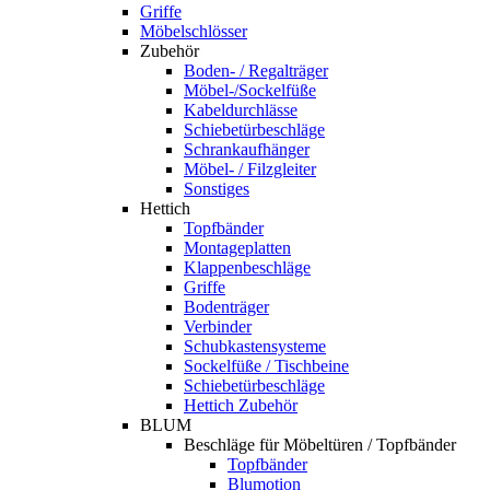
Griffe
Möbelschlösser
Zubehör
Boden- / Regalträger
Möbel-/Sockelfüße
Kabeldurchlässe
Schiebetürbeschläge
Schrankaufhänger
Möbel- / Filzgleiter
Sonstiges
Hettich
Topfbänder
Montageplatten
Klappenbeschläge
Griffe
Bodenträger
Verbinder
Schubkastensysteme
Sockelfüße / Tischbeine
Schiebetürbeschläge
Hettich Zubehör
BLUM
Beschläge für Möbeltüren / Topfbänder
Topfbänder
Blumotion