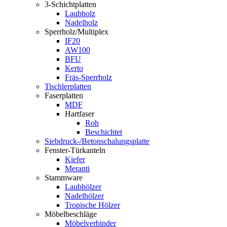
3-Schichtplatten
Laubholz
Nadelholz
Sperrholz/Multiplex
IF20
AW100
BFU
Kerto
Fräs-Sperrholz
Tischlerplatten
Faserplatten
MDF
Hartfaser
Roh
Beschichtet
Siebdruck-/Betonschalungsplatte
Fenster-Türkanteln
Kiefer
Meranti
Stammware
Laubhölzer
Nadelhölzer
Tropische Hölzer
Möbelbeschläge
Möbelverbinder