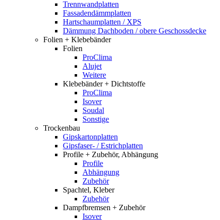
Trennwandplatten
Fassadendämmplatten
Hartschaumplatten / XPS
Dämmung Dachboden / obere Geschossdecke
Folien + Klebebänder
Folien
ProClima
Alujet
Weitere
Klebebänder + Dichtstoffe
ProClima
Isover
Soudal
Sonstige
Trockenbau
Gipskartonplatten
Gipsfaser- / Estrichplatten
Profile + Zubehör, Abhängung
Profile
Abhängung
Zubehör
Spachtel, Kleber
Zubehör
Dampfbremsen + Zubehör
Isover