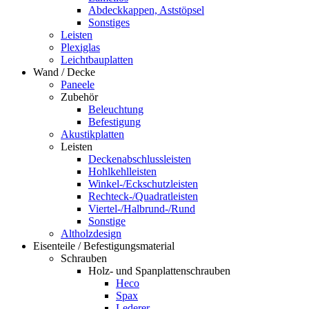
Abdeckkappen, Aststöpsel
Sonstiges
Leisten
Plexiglas
Leichtbauplatten
Wand / Decke
Paneele
Zubehör
Beleuchtung
Befestigung
Akustikplatten
Leisten
Deckenabschlussleisten
Hohlkehlleisten
Winkel-/Eckschutzleisten
Rechteck-/Quadratleisten
Viertel-/Halbrund-/Rund
Sonstige
Altholzdesign
Eisenteile / Befestigungsmaterial
Schrauben
Holz- und Spanplattenschrauben
Heco
Spax
Lederer