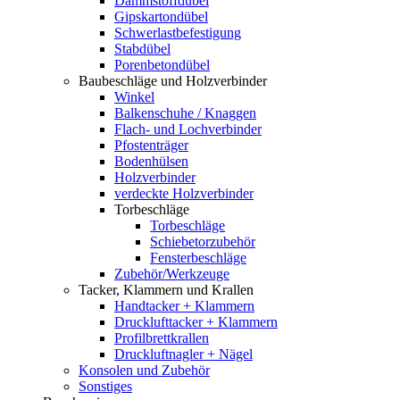
Dämmstoffdübel
Gipskartondübel
Schwerlastbefestigung
Stabdübel
Porenbetondübel
Baubeschläge und Holzverbinder
Winkel
Balkenschuhe / Knaggen
Flach- und Lochverbinder
Pfostenträger
Bodenhülsen
Holzverbinder
verdeckte Holzverbinder
Torbeschläge
Torbeschläge
Schiebetorzubehör
Fensterbeschläge
Zubehör/Werkzeuge
Tacker, Klammern und Krallen
Handtacker + Klammern
Drucklufttacker + Klammern
Profilbrettkrallen
Druckluftnagler + Nägel
Konsolen und Zubehör
Sonstiges