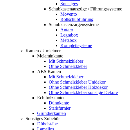
Sonstiges
Schubkastenauszüge / Führungssysteme
Movento
Rollschubführung
Schubkastenzargensysteme
Antaro
Legrabox
Metabox
Komplettsysteme
Kanten / Umleimer
Melaminkante
Mit Schmelzkleber
Ohne Schmelzkleber
ABS Kanten
Mit Schmelzkleber
Ohne Schmelzkleber Unidekor
Ohne Schmelzkleber Holzdekor
Ohne Schmelzkleber sonstige Dekore
Echtholzkanten
Dünnkante
Starkfurnier
Grundierkanten
Sonstiges Zubehör
Dübelstäbe
Lamellos