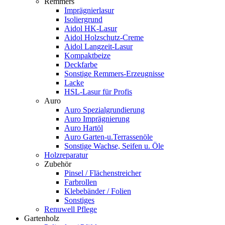
Remmers
Imprägnierlasur
Isoliergrund
Aidol HK-Lasur
Aidol Holzschutz-Creme
Aidol Langzeit-Lasur
Kompaktbeize
Deckfarbe
Sonstige Remmers-Erzeugnisse
Lacke
HSL-Lasur für Profis
Auro
Auro Spezialgrundierung
Auro Imprägnierung
Auro Hartöl
Auro Garten-u.Terrassenöle
Sonstige Wachse, Seifen u. Öle
Holzreparatur
Zubehör
Pinsel / Flächenstreicher
Farbrollen
Klebebänder / Folien
Sonstiges
Renuwell Pflege
Gartenholz