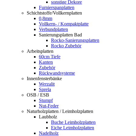
sonstige Dekore
Furnierspanplatten
Schichtstoffe/Vollkernplatten
0,8mm
Vollkern- / Kompaktplatte
Verbundplatten
Sanierungsplatten Bad
Rocko-Sanierungsplatten
Rocko Zubehör
Arbeitsplatten
60cm Tiefe
Kanten
Zubehör
Rückwandsysteme
Innenfensterbänke
Werzalit
Sprela
OSB / ESB
Stumpf
Nut-Feder
Naturholzplatten / Leimholzplatten
Laubholz
Buche Leimholzplatten
Eiche Leimholzplatten
Nadelholz