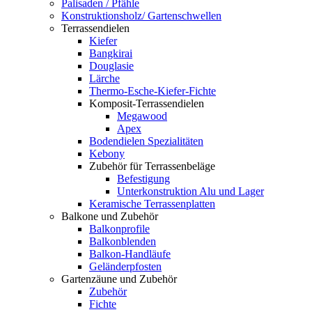
Palisaden / Pfähle
Konstruktionsholz/ Gartenschwellen
Terrassendielen
Kiefer
Bangkirai
Douglasie
Lärche
Thermo-Esche-Kiefer-Fichte
Komposit-Terrassendielen
Megawood
Apex
Bodendielen Spezialitäten
Kebony
Zubehör für Terrassenbeläge
Befestigung
Unterkonstruktion Alu und Lager
Keramische Terrassenplatten
Balkone und Zubehör
Balkonprofile
Balkonblenden
Balkon-Handläufe
Geländerpfosten
Gartenzäune und Zubehör
Zubehör
Fichte