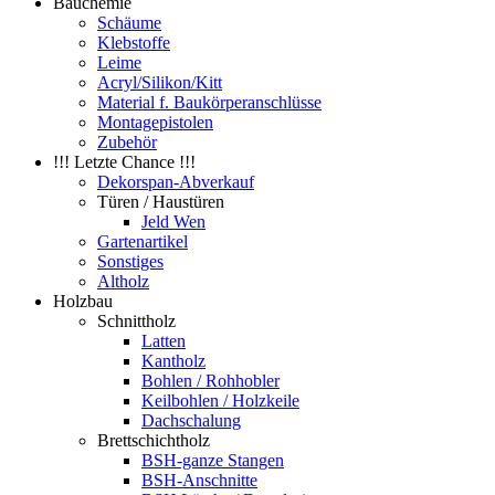
Bauchemie
Schäume
Klebstoffe
Leime
Acryl/Silikon/Kitt
Material f. Baukörperanschlüsse
Montagepistolen
Zubehör
!!! Letzte Chance !!!
Dekorspan-Abverkauf
Türen / Haustüren
Jeld Wen
Gartenartikel
Sonstiges
Altholz
Holzbau
Schnittholz
Latten
Kantholz
Bohlen / Rohhobler
Keilbohlen / Holzkeile
Dachschalung
Brettschichtholz
BSH-ganze Stangen
BSH-Anschnitte