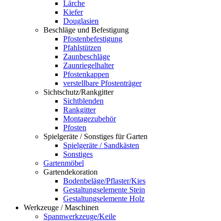
Lärche
Kiefer
Douglasien
Beschläge und Befestigung
Pfostenbefestigung
Pfahlstützen
Zaunbeschläge
Zaunriegelhalter
Pfostenkappen
verstellbare Pfostenträger
Sichtschutz/Rankgitter
Sichtblenden
Rankgitter
Montagezubehör
Pfosten
Spielgeräte / Sonstiges für Garten
Spielgeräte / Sandkästen
Sonstiges
Gartenmöbel
Gartendekoration
Bodenbeläge/Pflaster/Kies
Gestaltungselemente Stein
Gestaltungselemente Holz
Werkzeuge / Maschinen
Spannwerkzeuge/Keile