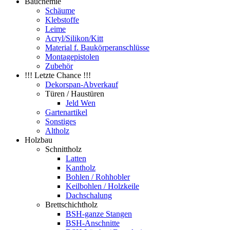
Bauchemie
Schäume
Klebstoffe
Leime
Acryl/Silikon/Kitt
Material f. Baukörperanschlüsse
Montagepistolen
Zubehör
!!! Letzte Chance !!!
Dekorspan-Abverkauf
Türen / Haustüren
Jeld Wen
Gartenartikel
Sonstiges
Altholz
Holzbau
Schnittholz
Latten
Kantholz
Bohlen / Rohhobler
Keilbohlen / Holzkeile
Dachschalung
Brettschichtholz
BSH-ganze Stangen
BSH-Anschnitte