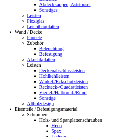
Abdeckkappen, Aststöpsel
Sonstiges
Leisten
Plexiglas
Leichtbauplatten
Wand / Decke
Paneele
Zubehör
Beleuchtung
Befestigung
Akustikplatten
Leisten
Deckenabschlussleisten
Hohlkehlleisten
Winkel-/Eckschutzleisten
Rechteck-/Quadratleisten
Viertel-/Halbrund-/Rund
Sonstige
Altholzdesign
Eisenteile / Befestigungsmaterial
Schrauben
Holz- und Spanplattenschrauben
Heco
Spax
Lederer