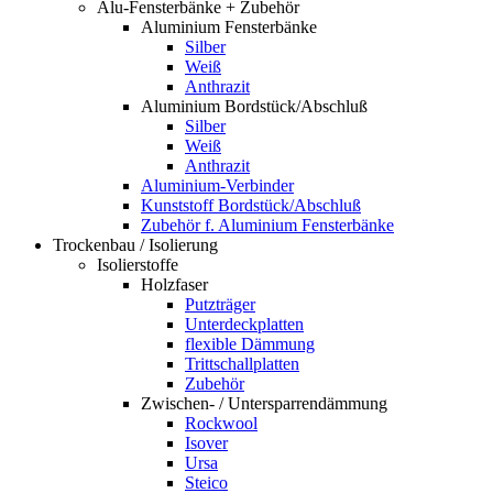
Alu-Fensterbänke + Zubehör
Aluminium Fensterbänke
Silber
Weiß
Anthrazit
Aluminium Bordstück/Abschluß
Silber
Weiß
Anthrazit
Aluminium-Verbinder
Kunststoff Bordstück/Abschluß
Zubehör f. Aluminium Fensterbänke
Trockenbau / Isolierung
Isolierstoffe
Holzfaser
Putzträger
Unterdeckplatten
flexible Dämmung
Trittschallplatten
Zubehör
Zwischen- / Untersparrendämmung
Rockwool
Isover
Ursa
Steico