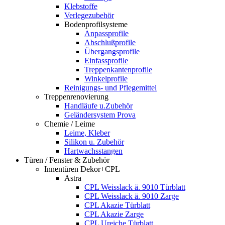
Klebstoffe
Verlegezubehör
Bodenprofilsysteme
Anpassprofile
Abschlußprofile
Übergangsprofile
Einfassprofile
Treppenkantenprofile
Winkelprofile
Reinigungs- und Pflegemittel
Treppenrenovierung
Handläufe u.Zubehör
Geländersystem Prova
Chemie / Leime
Leime, Kleber
Silikon u. Zubehör
Hartwachsstangen
Türen / Fenster & Zubehör
Innentüren Dekor+CPL
Astra
CPL Weisslack ä. 9010 Türblatt
CPL Weisslack ä. 9010 Zarge
CPL Akazie Türblatt
CPL Akazie Zarge
CPL Ureiche Türblatt