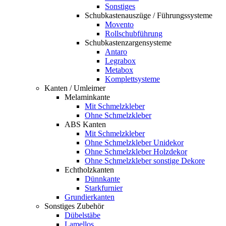
Sonstiges
Schubkastenauszüge / Führungssysteme
Movento
Rollschubführung
Schubkastenzargensysteme
Antaro
Legrabox
Metabox
Komplettsysteme
Kanten / Umleimer
Melaminkante
Mit Schmelzkleber
Ohne Schmelzkleber
ABS Kanten
Mit Schmelzkleber
Ohne Schmelzkleber Unidekor
Ohne Schmelzkleber Holzdekor
Ohne Schmelzkleber sonstige Dekore
Echtholzkanten
Dünnkante
Starkfurnier
Grundierkanten
Sonstiges Zubehör
Dübelstäbe
Lamellos