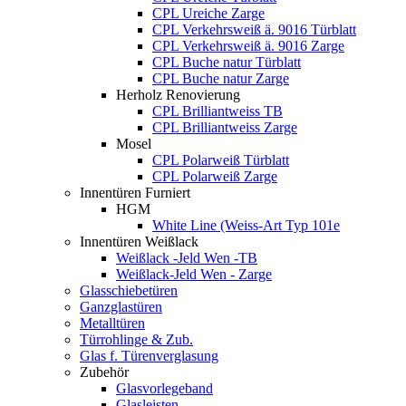
CPL Ureiche Zarge
CPL Verkehrsweiß ä. 9016 Türblatt
CPL Verkehrsweiß ä. 9016 Zarge
CPL Buche natur Türblatt
CPL Buche natur Zarge
Herholz Renovierung
CPL Brilliantweiss TB
CPL Brilliantweiss Zarge
Mosel
CPL Polarweiß Türblatt
CPL Polarweiß Zarge
Innentüren Furniert
HGM
White Line (Weiss-Art Typ 101e
Innentüren Weißlack
Weißlack -Jeld Wen -TB
Weißlack-Jeld Wen - Zarge
Glasschiebetüren
Ganzglastüren
Metalltüren
Türrohlinge & Zub.
Glas f. Türenverglasung
Zubehör
Glasvorlegeband
Glasleisten