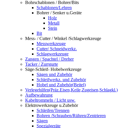
Bohrschablonen / Bohrer/Bits
Schablonen/Lehren
Bohrer / Senker u.Geräte
Holz
Metall
Stein
Bit
Mess- / Cutter / Winkel /Schlagwerkzeuge
Messwerkzeuge
Cutter/ Schneidwerkz.
Schlagwerkzeuge
Zangen / Spachtel / Dreher
Tacker / Zurrgurte
Säge-Schleif- Hobelwerkzeuge
Sägen und Zubehör
Schleifwerkz. und Zubehör
Hobel und Zubehör(Beitel)
Verlegehilfen(Präz.Eisen,Keile,Zugeisen,Schlagkl.)
Aufbewahrung
Kabeltrommeln / Licht usw.
Elektrowerkzeuge u.Zubehör
Schleifen/Trennen
Bohren /Schrauben/Rühren/Zentrieren
Sägen
Spezialgeräte