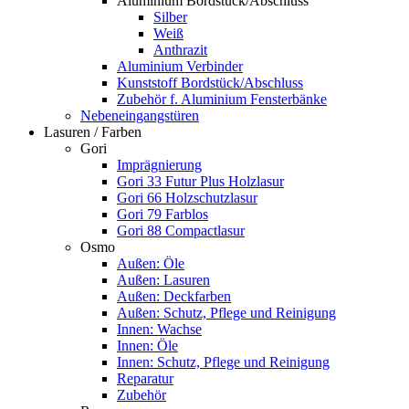
Aluminium Bordstück/Abschluss
Silber
Weiß
Anthrazit
Aluminium Verbinder
Kunststoff Bordstück/Abschluss
Zubehör f. Aluminium Fensterbänke
Nebeneingangstüren
Lasuren / Farben
Gori
Imprägnierung
Gori 33 Futur Plus Holzlasur
Gori 66 Holzschutzlasur
Gori 79 Farblos
Gori 88 Compactlasur
Osmo
Außen: Öle
Außen: Lasuren
Außen: Deckfarben
Außen: Schutz, Pflege und Reinigung
Innen: Wachse
Innen: Öle
Innen: Schutz, Pflege und Reinigung
Reparatur
Zubehör