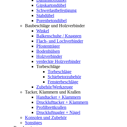
Dämmstoffdübel
Gipskartondübel
Schwerlastbefestigung
Stabdübel
Porenbetondübel
Baubeschläge und Holzverbinder
Winkel
Balkenschuhe / Knaggen
Flach- und Lochverbinder
Pfostenträger
Bodenhülsen
Holzverbinder
verdeckte Holzverbinder
Torbeschläge
Torbeschläge
Schiebetorzubehör
Fensterbeschläge
Zubehör/Werkzeuge
Tacker, Klammern und Krallen
Handtacker + Klammern
Drucklufttacker + Klammern
Profilbrettkrallen
Druckluftnagler + Nägel
Konsolen und Zubehör
Sonstiges