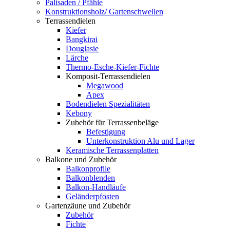
Palisaden / Pfähle
Konstruktionsholz/ Gartenschwellen
Terrassendielen
Kiefer
Bangkirai
Douglasie
Lärche
Thermo-Esche-Kiefer-Fichte
Komposit-Terrassendielen
Megawood
Apex
Bodendielen Spezialitäten
Kebony
Zubehör für Terrassenbeläge
Befestigung
Unterkonstruktion Alu und Lager
Keramische Terrassenplatten
Balkone und Zubehör
Balkonprofile
Balkonblenden
Balkon-Handläufe
Geländerpfosten
Gartenzäune und Zubehör
Zubehör
Fichte