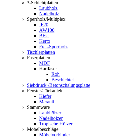
3-Schichtplatten
Laubholz
Nadelholz
Sperrholz/Multiplex
IF20
AW100
BFU
Kerto
Fräs-Sperrholz
Tischlerplatten
Faserplatten
MDF
Hartfaser
Roh
Beschichtet
Siebdruck-/Betonschalungsplatte
Fenster-Türkanteln
Kiefer
Meranti
Stammware
Laubhölzer
Nadelhölzer
Tropische Hölzer
Möbelbeschläge
Möbelverbinder