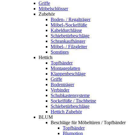
Griffe
Möbelschlösser
Zubehör
Boden- / Regalträger
Möbel-/Sockelfüße
Kabeldurchlässe
Schiebetürbeschläge
Schrankaufhänger
Möbel- / Filzgleiter
Sonstiges
Hettich
Topfbänder
Montageplatten
Klappenbeschläge
Griffe
Bodenträger
Verbinder
Schubkastensysteme
Sockelfüße / Tischbeine
Schiebetürbeschläge
Hettich Zubehör
BLUM
Beschläge für Möbeltüren / Topfbänder
Topfbänder
Blumotion