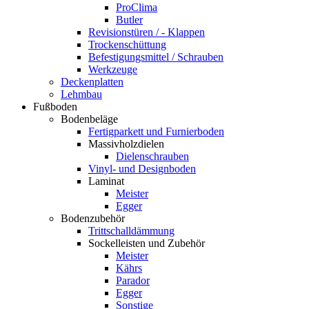
ProClima
Butler
Revisionstüren / - Klappen
Trockenschüttung
Befestigungsmittel / Schrauben
Werkzeuge
Deckenplatten
Lehmbau
Fußboden
Bodenbeläge
Fertigparkett und Furnierboden
Massivholzdielen
Dielenschrauben
Vinyl- und Designboden
Laminat
Meister
Egger
Bodenzubehör
Trittschalldämmung
Sockelleisten und Zubehör
Meister
Kährs
Parador
Egger
Sonstige