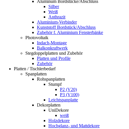
Aluminum Bordstücke/Abschluss
Silber
Weiß
Anthrazit
Aluminium-Verbinder
Kunststoff Bordstück/Abschluss
Zubehör f. Aluminium Fensterbänke
Photovoltaik
Indach-Montage
Balkonkraftwerk
Stegdoppelplatten und Zubehör
Platten und Profile
Zubehör
Platten / Tischlerbedarf
Spanplatten
Rohspanplatten
Stumpf
P2 (V20)
P3 (V100)
Leichtspanplatte
Dekorplatten
UniDekore
weiß
Holzdekore
Hochglanz- und Mattdekore