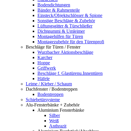
Bodendichtungen
Bänder & Rahmenteile
Einsteck/Objektschlösser & Spione
Sonstige Beschläge & Zubehör
Lüftungsgitter & Türschließer
Dichtgummi & Umleimer
Montagehilfen für Türen
Montagezubehör für den Türenprofi
Beschläge für Türen / Fenster
Wurzbacher Aktionsbeschläge
Karcher
Hoppe
Griffwerk
Beschläge f. Glastürenu.Innentüren
Häfele
Leime / Kleber / Schaum
Dachfenster / Bodentreppen
Bodentreppen
Schiebetürsysteme
Alu-Fensterbänke + Zubehör
Aluminium Fensterbänke
Silber
Weiß
Anthrazit