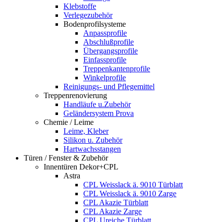
Klebstoffe
Verlegezubehör
Bodenprofilsysteme
Anpassprofile
Abschlußprofile
Übergangsprofile
Einfassprofile
Treppenkantenprofile
Winkelprofile
Reinigungs- und Pflegemittel
Treppenrenovierung
Handläufe u.Zubehör
Geländersystem Prova
Chemie / Leime
Leime, Kleber
Silikon u. Zubehör
Hartwachsstangen
Türen / Fenster & Zubehör
Innentüren Dekor+CPL
Astra
CPL Weisslack ä. 9010 Türblatt
CPL Weisslack ä. 9010 Zarge
CPL Akazie Türblatt
CPL Akazie Zarge
CPL Ureiche Türblatt