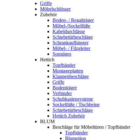
Griffe
Möbelschlösser
Zubehör
Boden- / Regalträger
Möbel-/Sockelfüße
Kabeldurchlässe
Schiebetürbeschläge
Schrankaufhänger
Möbel- / Filzgleiter
Sonstiges
Hettich
Topfbänder
Montageplatten
Klappenbeschläge
Griffe
Bodenträger
Verbinder
Schubkastensysteme
Sockelfüße / Tischbeine
Schiebetürbeschläge
Hettich Zubehör
BLUM
Beschläge für Möbeltüren / Topfbänder
Topfbänder
Blumotion