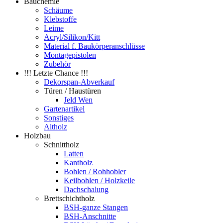
Bauchemie
Schäume
Klebstoffe
Leime
Acryl/Silikon/Kitt
Material f. Baukörperanschlüsse
Montagepistolen
Zubehör
!!! Letzte Chance !!!
Dekorspan-Abverkauf
Türen / Haustüren
Jeld Wen
Gartenartikel
Sonstiges
Altholz
Holzbau
Schnittholz
Latten
Kantholz
Bohlen / Rohhobler
Keilbohlen / Holzkeile
Dachschalung
Brettschichtholz
BSH-ganze Stangen
BSH-Anschnitte