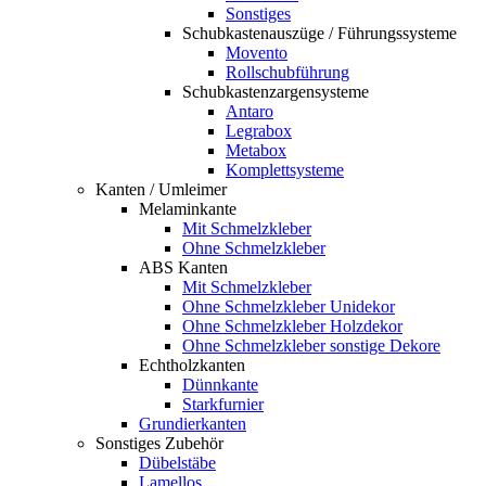
Sonstiges
Schubkastenauszüge / Führungssysteme
Movento
Rollschubführung
Schubkastenzargensysteme
Antaro
Legrabox
Metabox
Komplettsysteme
Kanten / Umleimer
Melaminkante
Mit Schmelzkleber
Ohne Schmelzkleber
ABS Kanten
Mit Schmelzkleber
Ohne Schmelzkleber Unidekor
Ohne Schmelzkleber Holzdekor
Ohne Schmelzkleber sonstige Dekore
Echtholzkanten
Dünnkante
Starkfurnier
Grundierkanten
Sonstiges Zubehör
Dübelstäbe
Lamellos