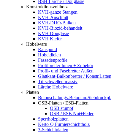
BSH Lärche / Douglasie
Konstruktionsvollholz
KVH-ganze Stangen
KVH-Anschnitt
KVH-DUO-Balken
KVH-Biozid-behandelt
KVH Douglasie
KVH Kiefer
Hobelware
Rauspund
Hobeldielen
Fassadenprofile
Profilbretter Innen + Zubehör
Profil- und Fasebretter Außen
Glattkant-Balkonbretter / Konstr.Latten
Türschwellen massiv
Lärche Hobelware
Platten
Betonschalungs-Betoplan-Siebdruckpl.
OSB-Platten / ESB-Platten
OSB stumpf
OSB / ESB Nut+Feder
Sperrholzplatten
Kerto-Q Furnierschichtholz
3-Schichtplatten