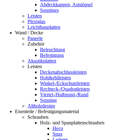
Abdeckkappen, Aststöpsel
Sonstiges
Leisten
Plexiglas
Leichtbauplatten
Wand / Decke
Paneele
Zubehör
Beleuchtung
Befestigung
Akustikplatten
Leisten
Deckenabschlussleisten
Hohlkehlleisten
Winkel-/Eckschutzleisten
Rechteck-/Quadratleisten
Viertel-/Halbrund-/Rund
Sonstige
Altholzdesign
Eisenteile / Befestigungsmaterial
Schrauben
Holz- und Spanplattenschrauben
Heco
Spax
Lederer