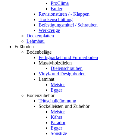
ProClima
Butler
Revisionstüren / - Klappen
Trockenschüttung
Befestigungsmittel / Schrauben
Werkzeuge
Deckenplatten
Lehmbau
Fußboden
Bodenbeläge
Fertigparkett und Furnierboden
Massivholzdielen
Dielenschrauben
Vinyl- und Designboden
Laminat
Meister
Egger
Bodenzubehör
Trittschalldämmung
Sockelleisten und Zubehör
Meister
Kährs
Parador
Egger
Sonstige