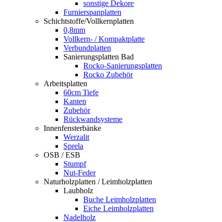
sonstige Dekore
Furnierspanplatten
Schichtstoffe/Vollkernplatten
0,8mm
Vollkern- / Kompaktplatte
Verbundplatten
Sanierungsplatten Bad
Rocko-Sanierungsplatten
Rocko Zubehör
Arbeitsplatten
60cm Tiefe
Kanten
Zubehör
Rückwandsysteme
Innenfensterbänke
Werzalit
Sprela
OSB / ESB
Stumpf
Nut-Feder
Naturholzplatten / Leimholzplatten
Laubholz
Buche Leimholzplatten
Eiche Leimholzplatten
Nadelholz