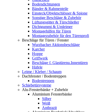
Bodendichtungen
Bänder & Rahmenteile
Einsteck/Objektschlösser & Spione
Sonstige Beschläge & Zubehör
Lüftungsgitter & Türschließer
Dichtgummi & Umleimer
Montagehilfen für Türen
Montagezubehör für den Türenprofi
Beschläge für Türen / Fenster
Wurzbacher Aktionsbeschläge
Karcher
Hoppe
Griffwerk
Beschläge f. Glastürenu.Innentüren
Häfele
Leime / Kleber / Schaum
Dachfenster / Bodentreppen
Bodentreppen
Schiebetürsysteme
Alu-Fensterbänke + Zubehör
Aluminium Fensterbänke
Silber
Weiß
Anthrazit