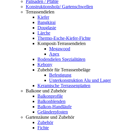
Palisaden / Pfähle
Konstruktionsholz/ Gartenschwellen
Terrassendielen
Kiefer
Bangkirai
Douglasie
Lärche
Thermo-Esche-Kiefer-Fichte
Komposit-Terrassendielen
Megawood
Apex
Bodendielen Spezialitäten
Kebony
Zubehör für Terrassenbeläge
Befestigung
Unterkonstruktion Alu und Lager
Keramische Terrassenplatten
Balkone und Zubehör
Balkonprofile
Balkonblenden
Balkon-Handläufe
Geländerpfosten
Gartenzäune und Zubehör
Zubehör
Fichte