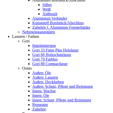
Aluminium Bordstück/Abschluss
Silber
Weiß
Anthrazit
Aluminium Verbinder
Kunststoff Bordstück/Abschluss
Zubehör f. Aluminium Fensterbänke
Nebeneingangstüren
Lasuren / Farben
Gori
Imprägnierung
Gori 33 Futur Plus Holzlasur
Gori 66 Holzschutzlasur
Gori 79 Farblos
Gori 88 Compactlasur
Osmo
Außen: Öle
Außen: Lasuren
Außen: Deckfarben
Außen: Schutz, Pflege und Reinigung
Innen: Wachse
Innen: Öle
Innen: Schutz, Pflege und Reinigung
Reparatur
Zubehör