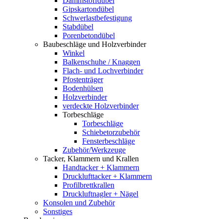
Dämmstoffdübel
Gipskartondübel
Schwerlastbefestigung
Stabdübel
Porenbetondübel
Baubeschläge und Holzverbinder
Winkel
Balkenschuhe / Knaggen
Flach- und Lochverbinder
Pfostenträger
Bodenhülsen
Holzverbinder
verdeckte Holzverbinder
Torbeschläge
Torbeschläge
Schiebetorzubehör
Fensterbeschläge
Zubehör/Werkzeuge
Tacker, Klammern und Krallen
Handtacker + Klammern
Drucklufttacker + Klammern
Profilbrettkrallen
Druckluftnagler + Nägel
Konsolen und Zubehör
Sonstiges