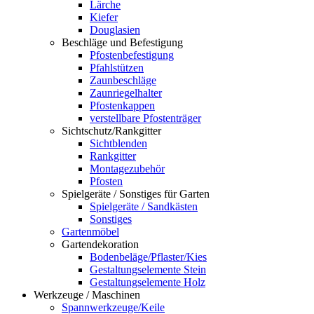
Lärche
Kiefer
Douglasien
Beschläge und Befestigung
Pfostenbefestigung
Pfahlstützen
Zaunbeschläge
Zaunriegelhalter
Pfostenkappen
verstellbare Pfostenträger
Sichtschutz/Rankgitter
Sichtblenden
Rankgitter
Montagezubehör
Pfosten
Spielgeräte / Sonstiges für Garten
Spielgeräte / Sandkästen
Sonstiges
Gartenmöbel
Gartendekoration
Bodenbeläge/Pflaster/Kies
Gestaltungselemente Stein
Gestaltungselemente Holz
Werkzeuge / Maschinen
Spannwerkzeuge/Keile