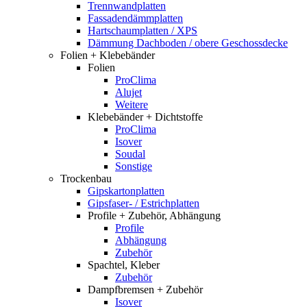
Trennwandplatten
Fassadendämmplatten
Hartschaumplatten / XPS
Dämmung Dachboden / obere Geschossdecke
Folien + Klebebänder
Folien
ProClima
Alujet
Weitere
Klebebänder + Dichtstoffe
ProClima
Isover
Soudal
Sonstige
Trockenbau
Gipskartonplatten
Gipsfaser- / Estrichplatten
Profile + Zubehör, Abhängung
Profile
Abhängung
Zubehör
Spachtel, Kleber
Zubehör
Dampfbremsen + Zubehör
Isover