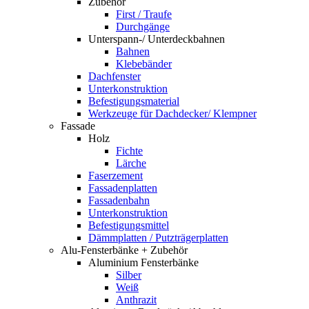
Zubehör
First / Traufe
Durchgänge
Unterspann-/ Unterdeckbahnen
Bahnen
Klebebänder
Dachfenster
Unterkonstruktion
Befestigungsmaterial
Werkzeuge für Dachdecker/ Klempner
Fassade
Holz
Fichte
Lärche
Faserzement
Fassadenplatten
Fassadenbahn
Unterkonstruktion
Befestigungsmittel
Dämmplatten / Putzträgerplatten
Alu-Fensterbänke + Zubehör
Aluminium Fensterbänke
Silber
Weiß
Anthrazit