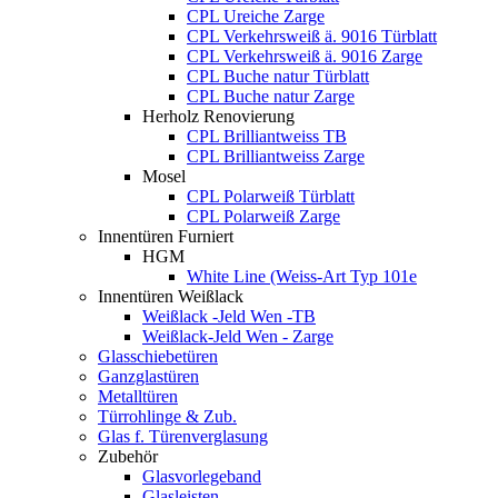
CPL Ureiche Zarge
CPL Verkehrsweiß ä. 9016 Türblatt
CPL Verkehrsweiß ä. 9016 Zarge
CPL Buche natur Türblatt
CPL Buche natur Zarge
Herholz Renovierung
CPL Brilliantweiss TB
CPL Brilliantweiss Zarge
Mosel
CPL Polarweiß Türblatt
CPL Polarweiß Zarge
Innentüren Furniert
HGM
White Line (Weiss-Art Typ 101e
Innentüren Weißlack
Weißlack -Jeld Wen -TB
Weißlack-Jeld Wen - Zarge
Glasschiebetüren
Ganzglastüren
Metalltüren
Türrohlinge & Zub.
Glas f. Türenverglasung
Zubehör
Glasvorlegeband
Glasleisten