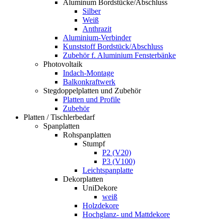
Aluminum Bordstücke/Abschluss
Silber
Weiß
Anthrazit
Aluminium-Verbinder
Kunststoff Bordstück/Abschluss
Zubehör f. Aluminium Fensterbänke
Photovoltaik
Indach-Montage
Balkonkraftwerk
Stegdoppelplatten und Zubehör
Platten und Profile
Zubehör
Platten / Tischlerbedarf
Spanplatten
Rohspanplatten
Stumpf
P2 (V20)
P3 (V100)
Leichtspanplatte
Dekorplatten
UniDekore
weiß
Holzdekore
Hochglanz- und Mattdekore