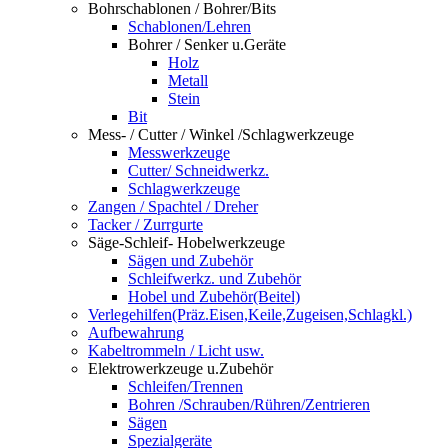
Bohrschablonen / Bohrer/Bits
Schablonen/Lehren
Bohrer / Senker u.Geräte
Holz
Metall
Stein
Bit
Mess- / Cutter / Winkel /Schlagwerkzeuge
Messwerkzeuge
Cutter/ Schneidwerkz.
Schlagwerkzeuge
Zangen / Spachtel / Dreher
Tacker / Zurrgurte
Säge-Schleif- Hobelwerkzeuge
Sägen und Zubehör
Schleifwerkz. und Zubehör
Hobel und Zubehör(Beitel)
Verlegehilfen(Präz.Eisen,Keile,Zugeisen,Schlagkl.)
Aufbewahrung
Kabeltrommeln / Licht usw.
Elektrowerkzeuge u.Zubehör
Schleifen/Trennen
Bohren /Schrauben/Rühren/Zentrieren
Sägen
Spezialgeräte