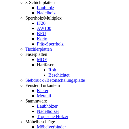
3-Schichtplatten
Laubholz
Nadelholz
Sperrholz/Multiplex
IF20
AW100
BFU
Kerto
Fräs-Sperrholz
Tischlerplatten
Faserplatten
MDF
Hartfaser
Roh
Beschichtet
Siebdruck-/Betonschalungsplatte
Fenster-Türkanteln
Kiefer
Meranti
Stammware
Laubhölzer
Nadelhölzer
Tropische Hölzer
Möbelbeschläge
Möbelverbinder