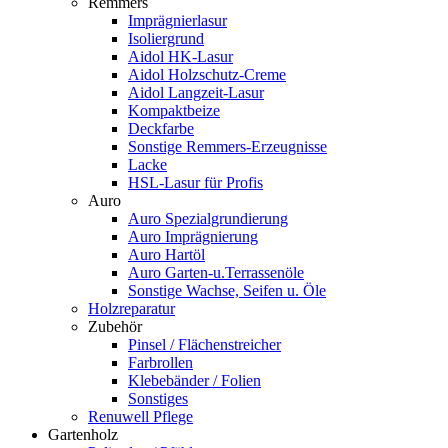
Remmers
Imprägnierlasur
Isoliergrund
Aidol HK-Lasur
Aidol Holzschutz-Creme
Aidol Langzeit-Lasur
Kompaktbeize
Deckfarbe
Sonstige Remmers-Erzeugnisse
Lacke
HSL-Lasur für Profis
Auro
Auro Spezialgrundierung
Auro Imprägnierung
Auro Hartöl
Auro Garten-u.Terrassenöle
Sonstige Wachse, Seifen u. Öle
Holzreparatur
Zubehör
Pinsel / Flächenstreicher
Farbrollen
Klebebänder / Folien
Sonstiges
Renuwell Pflege
Gartenholz