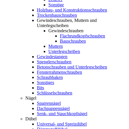
Sonstige
Holzbau- und Konstruktionsschrauben
Trockenbauschrauben
Gewindeschrauben, Muttern und
Unterlegscheiben
Gewindeschrauben
Flachrundkopfschrauben
Bauschrauben
Muttern
Unterlegscheiben
Gewindestangen
Spenglerschrauben
Betonschrauben und Unterlegscheiben
Fensterrahmenschrauben
Schraubhaken
Sonstiges
Bits
Schlüsselschrauben
Nägel
Sparrennägel
Dachpappennägel
Senk- und Stauchkopfnägel
Dübel
Universal- und Spreizdübel