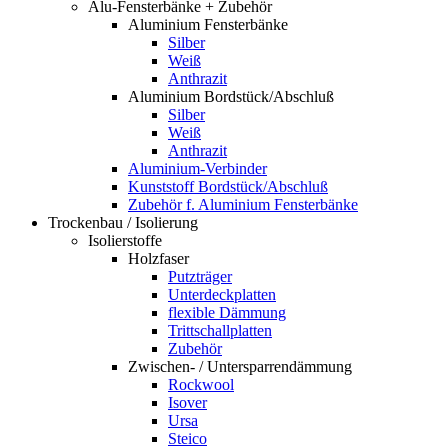
Alu-Fensterbänke + Zubehör
Aluminium Fensterbänke
Silber
Weiß
Anthrazit
Aluminium Bordstück/Abschluß
Silber
Weiß
Anthrazit
Aluminium-Verbinder
Kunststoff Bordstück/Abschluß
Zubehör f. Aluminium Fensterbänke
Trockenbau / Isolierung
Isolierstoffe
Holzfaser
Putzträger
Unterdeckplatten
flexible Dämmung
Trittschallplatten
Zubehör
Zwischen- / Untersparrendämmung
Rockwool
Isover
Ursa
Steico