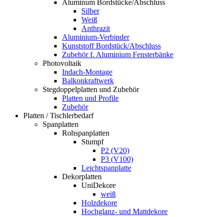
Aluminum Bordstücke/Abschluss
Silber
Weiß
Anthrazit
Aluminium-Verbinder
Kunststoff Bordstück/Abschluss
Zubehör f. Aluminium Fensterbänke
Photovoltaik
Indach-Montage
Balkonkraftwerk
Stegdoppelplatten und Zubehör
Platten und Profile
Zubehör
Platten / Tischlerbedarf
Spanplatten
Rohspanplatten
Stumpf
P2 (V20)
P3 (V100)
Leichtspanplatte
Dekorplatten
UniDekore
weiß
Holzdekore
Hochglanz- und Mattdekore