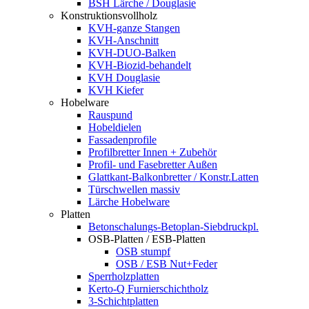
BSH Lärche / Douglasie
Konstruktionsvollholz
KVH-ganze Stangen
KVH-Anschnitt
KVH-DUO-Balken
KVH-Biozid-behandelt
KVH Douglasie
KVH Kiefer
Hobelware
Rauspund
Hobeldielen
Fassadenprofile
Profilbretter Innen + Zubehör
Profil- und Fasebretter Außen
Glattkant-Balkonbretter / Konstr.Latten
Türschwellen massiv
Lärche Hobelware
Platten
Betonschalungs-Betoplan-Siebdruckpl.
OSB-Platten / ESB-Platten
OSB stumpf
OSB / ESB Nut+Feder
Sperrholzplatten
Kerto-Q Furnierschichtholz
3-Schichtplatten