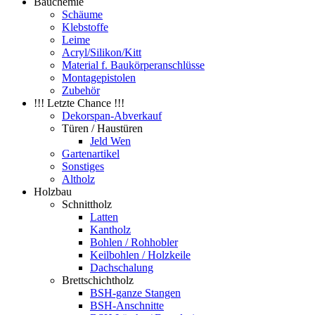
Bauchemie
Schäume
Klebstoffe
Leime
Acryl/Silikon/Kitt
Material f. Baukörperanschlüsse
Montagepistolen
Zubehör
!!! Letzte Chance !!!
Dekorspan-Abverkauf
Türen / Haustüren
Jeld Wen
Gartenartikel
Sonstiges
Altholz
Holzbau
Schnittholz
Latten
Kantholz
Bohlen / Rohhobler
Keilbohlen / Holzkeile
Dachschalung
Brettschichtholz
BSH-ganze Stangen
BSH-Anschnitte