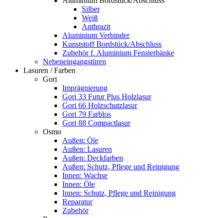
Aluminium Bordstück/Abschluss
Silber
Weiß
Anthrazit
Aluminium Verbinder
Kunststoff Bordstück/Abschluss
Zubehör f. Aluminium Fensterbänke
Nebeneingangstüren
Lasuren / Farben
Gori
Imprägnierung
Gori 33 Futur Plus Holzlasur
Gori 66 Holzschutzlasur
Gori 79 Farblos
Gori 88 Compactlasur
Osmo
Außen: Öle
Außen: Lasuren
Außen: Deckfarben
Außen: Schutz, Pflege und Reinigung
Innen: Wachse
Innen: Öle
Innen: Schutz, Pflege und Reinigung
Reparatur
Zubehör