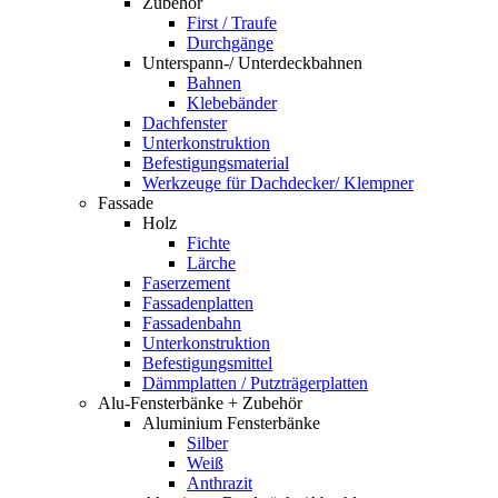
Zubehör
First / Traufe
Durchgänge
Unterspann-/ Unterdeckbahnen
Bahnen
Klebebänder
Dachfenster
Unterkonstruktion
Befestigungsmaterial
Werkzeuge für Dachdecker/ Klempner
Fassade
Holz
Fichte
Lärche
Faserzement
Fassadenplatten
Fassadenbahn
Unterkonstruktion
Befestigungsmittel
Dämmplatten / Putzträgerplatten
Alu-Fensterbänke + Zubehör
Aluminium Fensterbänke
Silber
Weiß
Anthrazit