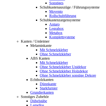
Sonstiges
Schubkastenauszüge / Führungssysteme
Movento
Rollschubführung
Schubkastenzargensysteme
Antaro
Legrabox
Metabox
Komplettsysteme
Kanten / Umleimer
Melaminkante
Mit Schmelzkleber
Ohne Schmelzkleber
ABS Kanten
Mit Schmelzkleber
Ohne Schmelzkleber Unidekor
Ohne Schmelzkleber Holzdekor
Ohne Schmelzkleber sonstige Dekore
Echtholzkanten
Dünnkante
Starkfurnier
Grundierkanten
Sonstiges Zubehör
Dübelstäbe
Lamellos