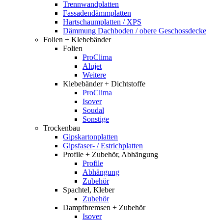
Trennwandplatten
Fassadendämmplatten
Hartschaumplatten / XPS
Dämmung Dachboden / obere Geschossdecke
Folien + Klebebänder
Folien
ProClima
Alujet
Weitere
Klebebänder + Dichtstoffe
ProClima
Isover
Soudal
Sonstige
Trockenbau
Gipskartonplatten
Gipsfaser- / Estrichplatten
Profile + Zubehör, Abhängung
Profile
Abhängung
Zubehör
Spachtel, Kleber
Zubehör
Dampfbremsen + Zubehör
Isover