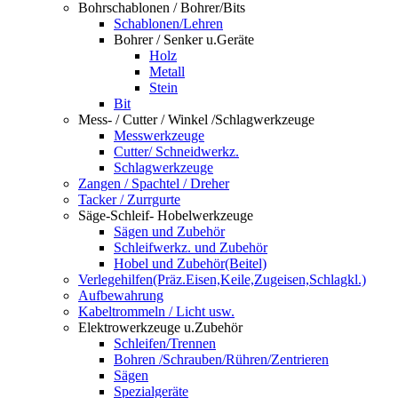
Bohrschablonen / Bohrer/Bits
Schablonen/Lehren
Bohrer / Senker u.Geräte
Holz
Metall
Stein
Bit
Mess- / Cutter / Winkel /Schlagwerkzeuge
Messwerkzeuge
Cutter/ Schneidwerkz.
Schlagwerkzeuge
Zangen / Spachtel / Dreher
Tacker / Zurrgurte
Säge-Schleif- Hobelwerkzeuge
Sägen und Zubehör
Schleifwerkz. und Zubehör
Hobel und Zubehör(Beitel)
Verlegehilfen(Präz.Eisen,Keile,Zugeisen,Schlagkl.)
Aufbewahrung
Kabeltrommeln / Licht usw.
Elektrowerkzeuge u.Zubehör
Schleifen/Trennen
Bohren /Schrauben/Rühren/Zentrieren
Sägen
Spezialgeräte