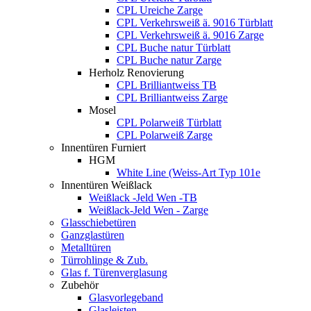
CPL Ureiche Zarge
CPL Verkehrsweiß ä. 9016 Türblatt
CPL Verkehrsweiß ä. 9016 Zarge
CPL Buche natur Türblatt
CPL Buche natur Zarge
Herholz Renovierung
CPL Brilliantweiss TB
CPL Brilliantweiss Zarge
Mosel
CPL Polarweiß Türblatt
CPL Polarweiß Zarge
Innentüren Furniert
HGM
White Line (Weiss-Art Typ 101e
Innentüren Weißlack
Weißlack -Jeld Wen -TB
Weißlack-Jeld Wen - Zarge
Glasschiebetüren
Ganzglastüren
Metalltüren
Türrohlinge & Zub.
Glas f. Türenverglasung
Zubehör
Glasvorlegeband
Glasleisten