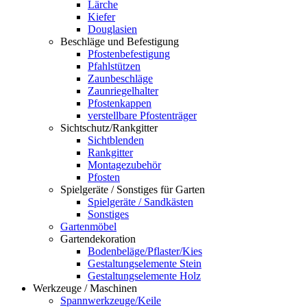
Lärche
Kiefer
Douglasien
Beschläge und Befestigung
Pfostenbefestigung
Pfahlstützen
Zaunbeschläge
Zaunriegelhalter
Pfostenkappen
verstellbare Pfostenträger
Sichtschutz/Rankgitter
Sichtblenden
Rankgitter
Montagezubehör
Pfosten
Spielgeräte / Sonstiges für Garten
Spielgeräte / Sandkästen
Sonstiges
Gartenmöbel
Gartendekoration
Bodenbeläge/Pflaster/Kies
Gestaltungselemente Stein
Gestaltungselemente Holz
Werkzeuge / Maschinen
Spannwerkzeuge/Keile