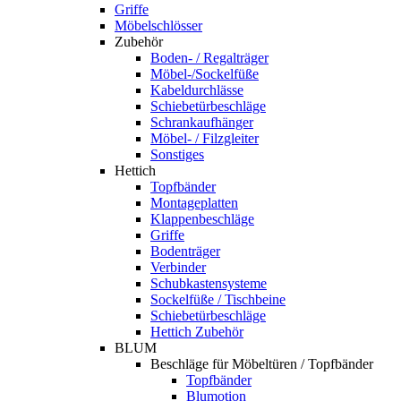
Griffe
Möbelschlösser
Zubehör
Boden- / Regalträger
Möbel-/Sockelfüße
Kabeldurchlässe
Schiebetürbeschläge
Schrankaufhänger
Möbel- / Filzgleiter
Sonstiges
Hettich
Topfbänder
Montageplatten
Klappenbeschläge
Griffe
Bodenträger
Verbinder
Schubkastensysteme
Sockelfüße / Tischbeine
Schiebetürbeschläge
Hettich Zubehör
BLUM
Beschläge für Möbeltüren / Topfbänder
Topfbänder
Blumotion