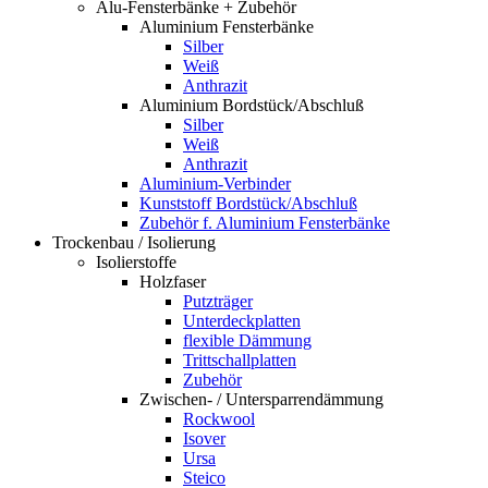
Alu-Fensterbänke + Zubehör
Aluminium Fensterbänke
Silber
Weiß
Anthrazit
Aluminium Bordstück/Abschluß
Silber
Weiß
Anthrazit
Aluminium-Verbinder
Kunststoff Bordstück/Abschluß
Zubehör f. Aluminium Fensterbänke
Trockenbau / Isolierung
Isolierstoffe
Holzfaser
Putzträger
Unterdeckplatten
flexible Dämmung
Trittschallplatten
Zubehör
Zwischen- / Untersparrendämmung
Rockwool
Isover
Ursa
Steico