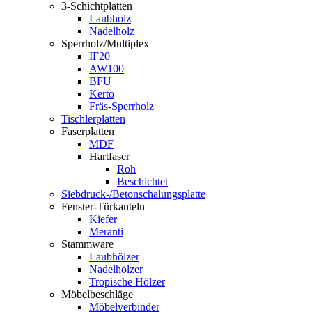
3-Schichtplatten
Laubholz
Nadelholz
Sperrholz/Multiplex
IF20
AW100
BFU
Kerto
Fräs-Sperrholz
Tischlerplatten
Faserplatten
MDF
Hartfaser
Roh
Beschichtet
Siebdruck-/Betonschalungsplatte
Fenster-Türkanteln
Kiefer
Meranti
Stammware
Laubhölzer
Nadelhölzer
Tropische Hölzer
Möbelbeschläge
Möbelverbinder