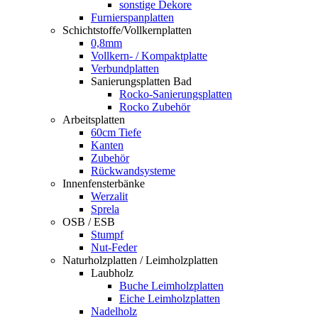
sonstige Dekore
Furnierspanplatten
Schichtstoffe/Vollkernplatten
0,8mm
Vollkern- / Kompaktplatte
Verbundplatten
Sanierungsplatten Bad
Rocko-Sanierungsplatten
Rocko Zubehör
Arbeitsplatten
60cm Tiefe
Kanten
Zubehör
Rückwandsysteme
Innenfensterbänke
Werzalit
Sprela
OSB / ESB
Stumpf
Nut-Feder
Naturholzplatten / Leimholzplatten
Laubholz
Buche Leimholzplatten
Eiche Leimholzplatten
Nadelholz