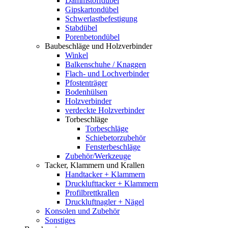
Dämmstoffdübel
Gipskartondübel
Schwerlastbefestigung
Stabdübel
Porenbetondübel
Baubeschläge und Holzverbinder
Winkel
Balkenschuhe / Knaggen
Flach- und Lochverbinder
Pfostenträger
Bodenhülsen
Holzverbinder
verdeckte Holzverbinder
Torbeschläge
Torbeschläge
Schiebetorzubehör
Fensterbeschläge
Zubehör/Werkzeuge
Tacker, Klammern und Krallen
Handtacker + Klammern
Drucklufttacker + Klammern
Profilbrettkrallen
Druckluftnagler + Nägel
Konsolen und Zubehör
Sonstiges