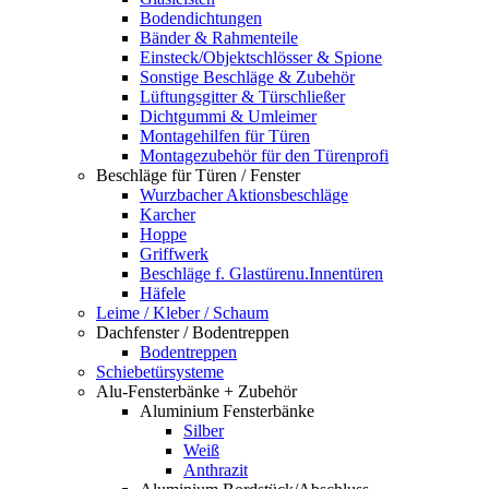
Bodendichtungen
Bänder & Rahmenteile
Einsteck/Objektschlösser & Spione
Sonstige Beschläge & Zubehör
Lüftungsgitter & Türschließer
Dichtgummi & Umleimer
Montagehilfen für Türen
Montagezubehör für den Türenprofi
Beschläge für Türen / Fenster
Wurzbacher Aktionsbeschläge
Karcher
Hoppe
Griffwerk
Beschläge f. Glastürenu.Innentüren
Häfele
Leime / Kleber / Schaum
Dachfenster / Bodentreppen
Bodentreppen
Schiebetürsysteme
Alu-Fensterbänke + Zubehör
Aluminium Fensterbänke
Silber
Weiß
Anthrazit