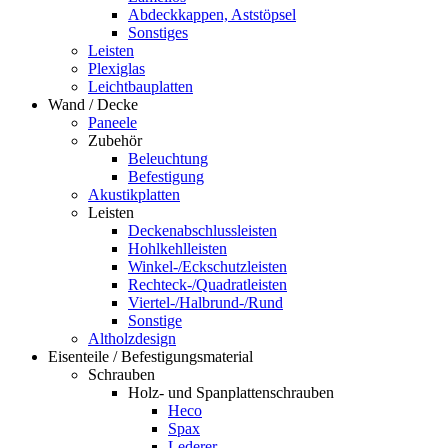
Abdeckkappen, Aststöpsel
Sonstiges
Leisten
Plexiglas
Leichtbauplatten
Wand / Decke
Paneele
Zubehör
Beleuchtung
Befestigung
Akustikplatten
Leisten
Deckenabschlussleisten
Hohlkehlleisten
Winkel-/Eckschutzleisten
Rechteck-/Quadratleisten
Viertel-/Halbrund-/Rund
Sonstige
Altholzdesign
Eisenteile / Befestigungsmaterial
Schrauben
Holz- und Spanplattenschrauben
Heco
Spax
Lederer