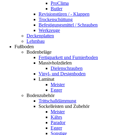
ProClima
Butler
Revisionstüren / - Klappen
Trockenschüttung
Befestigungsmittel / Schrauben
Werkzeuge
Deckenplatten
Lehmbau
Fußboden
Bodenbeläge
Fertigparkett und Furnierboden
Massivholzdielen
Dielenschrauben
Vinyl- und Designboden
Laminat
Meister
Egger
Bodenzubehör
Trittschalldämmung
Sockelleisten und Zubehör
Meister
Kährs
Parador
Egger
Sonstige