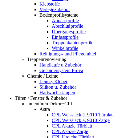
Klebstoffe
Verlegezubehör
Bodenprofilsysteme
Anpassprofile
Abschlußprofile
Übergangsprofile
Einfassprofile
Treppenkantenprofile
Winkelprofile
Reinigungs- und Pflegemittel
Treppenrenovierung
Handläufe u.Zubehör
Geländersystem Prova
Chemie / Leime
Leime, Kleber
Silikon u. Zubehör
Hartwachsstangen
Türen / Fenster & Zubehör
Innentüren Dekor+CPL
Astra
CPL Weisslack ä. 9010 Türblatt
CPL Weisslack ä. 9010 Zarge
CPL Akazie Türblatt
CPL Akazie Zarge
CPL Ureiche Türblatt