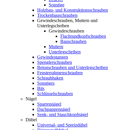
Sonstige
Holzbau- und Konstruktionsschrauben
Trockenbauschrauben
Gewindeschrauben, Muttern und
Unterlegscheiben
Gewindeschrauben
Flachrundkopfschrauben
Bauschrauben
Muttern
Unterlegscheiben
Gewindestangen
Spenglerschrauben
Betonschrauben und Unterlegscheiben
Fensterrahmenschrauben
Schraubhaken
Sonstiges
Bits
Schlüsselschrauben
Nägel
Sparrennägel
Dachpappennägel
Senk- und Stauchkopfnägel
Dübel
Universal- und Spreizdübel