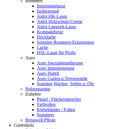
Remmers
Imprägnierlasur
Isoliergrund
Aidol HK-Lasur
Aidol Holzschutz-Creme
Aidol Langzeit-Lasur
Kompaktbeize
Deckfarbe
Sonstige Remmers-Erzeugnisse
Lacke
HSL-Lasur für Profis
Auro
Auro Spezialgrundierung
Auro Imprägnierung
Auro Hartöl
Auro Garten-u.Terrassenöle
Sonstige Wachse, Seifen u. Öle
Holzreparatur
Zubehör
Pinsel / Flächenstreicher
Farbrollen
Klebebänder / Folien
Sonstiges
Renuwell Pflege
Gartenholz