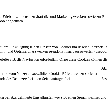
-Erlebnis zu bieten, zu Statistik- und Marketingzwecken sowie zur E
oder abgerufen.
t Ihre Einwilligung in den Einsatz von Cookies um unseren Internetauftr
ing- und Optimierungszwecken pseudonymisiert auszuwerten (pseudon
bsite z.B. die Navigation erforderlich. Ohne diese Cookies können die 
Abl
um die vom Nutzer ausgewählten Cookie-Präferenzen zu speichern.
1 J
nde des Benutzers bei allen Seitenanfragen bei.
Ses
rn benutzerdefinierte Einstellungen wie z.B. einen Sprachwechsel und