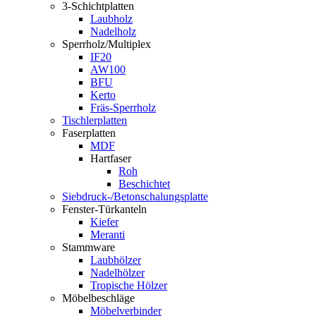
3-Schichtplatten
Laubholz
Nadelholz
Sperrholz/Multiplex
IF20
AW100
BFU
Kerto
Fräs-Sperrholz
Tischlerplatten
Faserplatten
MDF
Hartfaser
Roh
Beschichtet
Siebdruck-/Betonschalungsplatte
Fenster-Türkanteln
Kiefer
Meranti
Stammware
Laubhölzer
Nadelhölzer
Tropische Hölzer
Möbelbeschläge
Möbelverbinder