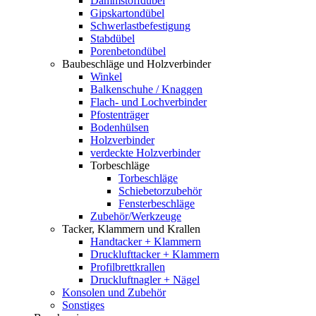
Dämmstoffdübel
Gipskartondübel
Schwerlastbefestigung
Stabdübel
Porenbetondübel
Baubeschläge und Holzverbinder
Winkel
Balkenschuhe / Knaggen
Flach- und Lochverbinder
Pfostenträger
Bodenhülsen
Holzverbinder
verdeckte Holzverbinder
Torbeschläge
Torbeschläge
Schiebetorzubehör
Fensterbeschläge
Zubehör/Werkzeuge
Tacker, Klammern und Krallen
Handtacker + Klammern
Drucklufttacker + Klammern
Profilbrettkrallen
Druckluftnagler + Nägel
Konsolen und Zubehör
Sonstiges