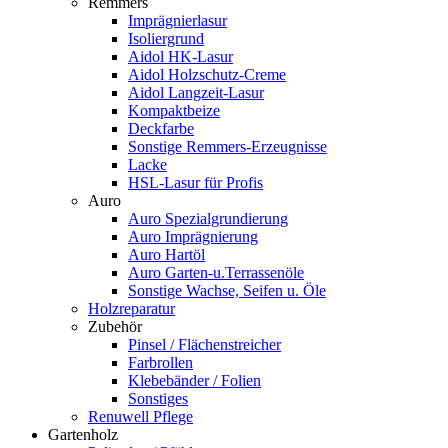
Remmers
Imprägnierlasur
Isoliergrund
Aidol HK-Lasur
Aidol Holzschutz-Creme
Aidol Langzeit-Lasur
Kompaktbeize
Deckfarbe
Sonstige Remmers-Erzeugnisse
Lacke
HSL-Lasur für Profis
Auro
Auro Spezialgrundierung
Auro Imprägnierung
Auro Hartöl
Auro Garten-u.Terrassenöle
Sonstige Wachse, Seifen u. Öle
Holzreparatur
Zubehör
Pinsel / Flächenstreicher
Farbrollen
Klebebänder / Folien
Sonstiges
Renuwell Pflege
Gartenholz