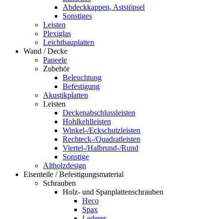
Abdeckkappen, Aststöpsel
Sonstiges
Leisten
Plexiglas
Leichtbauplatten
Wand / Decke
Paneele
Zubehör
Beleuchtung
Befestigung
Akustikplatten
Leisten
Deckenabschlussleisten
Hohlkehlleisten
Winkel-/Eckschutzleisten
Rechteck-/Quadratleisten
Viertel-/Halbrund-/Rund
Sonstige
Altholzdesign
Eisenteile / Befestigungsmaterial
Schrauben
Holz- und Spanplattenschrauben
Heco
Spax
Lederer