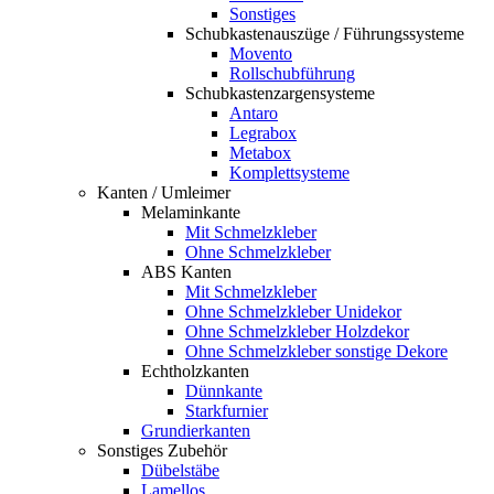
Sonstiges
Schubkastenauszüge / Führungssysteme
Movento
Rollschubführung
Schubkastenzargensysteme
Antaro
Legrabox
Metabox
Komplettsysteme
Kanten / Umleimer
Melaminkante
Mit Schmelzkleber
Ohne Schmelzkleber
ABS Kanten
Mit Schmelzkleber
Ohne Schmelzkleber Unidekor
Ohne Schmelzkleber Holzdekor
Ohne Schmelzkleber sonstige Dekore
Echtholzkanten
Dünnkante
Starkfurnier
Grundierkanten
Sonstiges Zubehör
Dübelstäbe
Lamellos