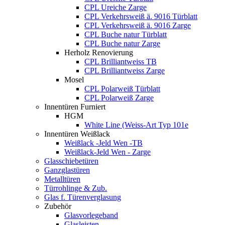
CPL Ureiche Zarge
CPL Verkehrsweiß ä. 9016 Türblatt
CPL Verkehrsweiß ä. 9016 Zarge
CPL Buche natur Türblatt
CPL Buche natur Zarge
Herholz Renovierung
CPL Brilliantweiss TB
CPL Brilliantweiss Zarge
Mosel
CPL Polarweiß Türblatt
CPL Polarweiß Zarge
Innentüren Furniert
HGM
White Line (Weiss-Art Typ 101e
Innentüren Weißlack
Weißlack -Jeld Wen -TB
Weißlack-Jeld Wen - Zarge
Glasschiebetüren
Ganzglastüren
Metalltüren
Türrohlinge & Zub.
Glas f. Türenverglasung
Zubehör
Glasvorlegeband
Glasleisten