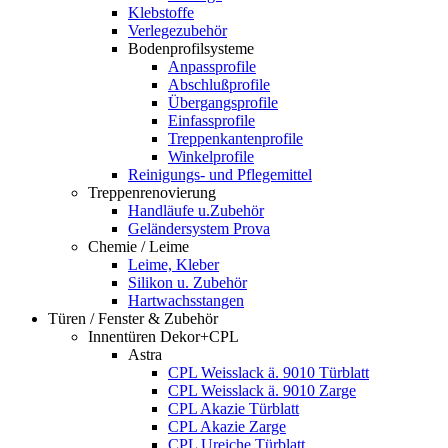
Klebstoffe
Verlegezubehör
Bodenprofilsysteme
Anpassprofile
Abschlußprofile
Übergangsprofile
Einfassprofile
Treppenkantenprofile
Winkelprofile
Reinigungs- und Pflegemittel
Treppenrenovierung
Handläufe u.Zubehör
Geländersystem Prova
Chemie / Leime
Leime, Kleber
Silikon u. Zubehör
Hartwachsstangen
Türen / Fenster & Zubehör
Innentüren Dekor+CPL
Astra
CPL Weisslack ä. 9010 Türblatt
CPL Weisslack ä. 9010 Zarge
CPL Akazie Türblatt
CPL Akazie Zarge
CPL Ureiche Türblatt