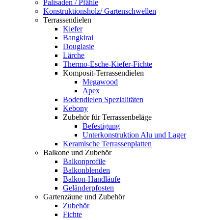
Palisaden / Pfähle
Konstruktionsholz/ Gartenschwellen
Terrassendielen
Kiefer
Bangkirai
Douglasie
Lärche
Thermo-Esche-Kiefer-Fichte
Komposit-Terrassendielen
Megawood
Apex
Bodendielen Spezialitäten
Kebony
Zubehör für Terrassenbeläge
Befestigung
Unterkonstruktion Alu und Lager
Keramische Terrassenplatten
Balkone und Zubehör
Balkonprofile
Balkonblenden
Balkon-Handläufe
Geländerpfosten
Gartenzäune und Zubehör
Zubehör
Fichte