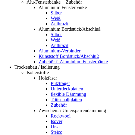
Alu-Fensterbänke + Zubehör
Aluminium Fensterbänke
Silber
Weiß
Anthrazit
Aluminium Bordstück/Abschluß
Silber
Weiß
Anthrazit
Aluminium-Verbinder
Kunststoff Bordstück/Abschluß
Zubehör f. Aluminium Fensterbänke
Trockenbau / Isolierung
Isolierstoffe
Holzfaser
Putzträger
Unterdeckplatten
flexible Dämmung
Trittschallplatten
Zubehör
Zwischen- / Untersparrendämmung
Rockwool
Isover
Ursa
Steico