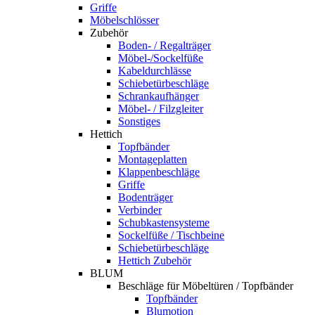
Griffe
Möbelschlösser
Zubehör
Boden- / Regalträger
Möbel-/Sockelfüße
Kabeldurchlässe
Schiebetürbeschläge
Schrankaufhänger
Möbel- / Filzgleiter
Sonstiges
Hettich
Topfbänder
Montageplatten
Klappenbeschläge
Griffe
Bodenträger
Verbinder
Schubkastensysteme
Sockelfüße / Tischbeine
Schiebetürbeschläge
Hettich Zubehör
BLUM
Beschläge für Möbeltüren / Topfbänder
Topfbänder
Blumotion