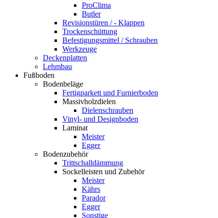
ProClima
Butler
Revisionstüren / - Klappen
Trockenschüttung
Befestigungsmittel / Schrauben
Werkzeuge
Deckenplatten
Lehmbau
Fußboden
Bodenbeläge
Fertigparkett und Furnierboden
Massivholzdielen
Dielenschrauben
Vinyl- und Designboden
Laminat
Meister
Egger
Bodenzubehör
Trittschalldämmung
Sockelleisten und Zubehör
Meister
Kährs
Parador
Egger
Sonstige