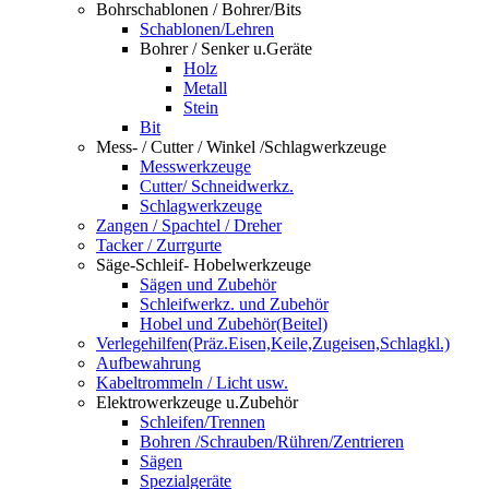
Bohrschablonen / Bohrer/Bits
Schablonen/Lehren
Bohrer / Senker u.Geräte
Holz
Metall
Stein
Bit
Mess- / Cutter / Winkel /Schlagwerkzeuge
Messwerkzeuge
Cutter/ Schneidwerkz.
Schlagwerkzeuge
Zangen / Spachtel / Dreher
Tacker / Zurrgurte
Säge-Schleif- Hobelwerkzeuge
Sägen und Zubehör
Schleifwerkz. und Zubehör
Hobel und Zubehör(Beitel)
Verlegehilfen(Präz.Eisen,Keile,Zugeisen,Schlagkl.)
Aufbewahrung
Kabeltrommeln / Licht usw.
Elektrowerkzeuge u.Zubehör
Schleifen/Trennen
Bohren /Schrauben/Rühren/Zentrieren
Sägen
Spezialgeräte