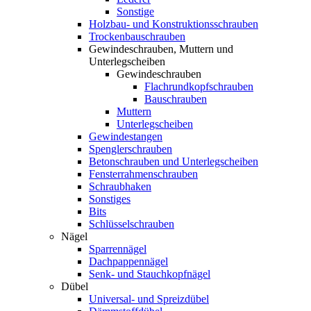
Sonstige
Holzbau- und Konstruktionsschrauben
Trockenbauschrauben
Gewindeschrauben, Muttern und
Unterlegscheiben
Gewindeschrauben
Flachrundkopfschrauben
Bauschrauben
Muttern
Unterlegscheiben
Gewindestangen
Spenglerschrauben
Betonschrauben und Unterlegscheiben
Fensterrahmenschrauben
Schraubhaken
Sonstiges
Bits
Schlüsselschrauben
Nägel
Sparrennägel
Dachpappennägel
Senk- und Stauchkopfnägel
Dübel
Universal- und Spreizdübel