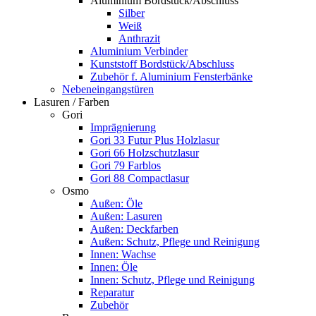
Aluminium Bordstück/Abschluss
Silber
Weiß
Anthrazit
Aluminium Verbinder
Kunststoff Bordstück/Abschluss
Zubehör f. Aluminium Fensterbänke
Nebeneingangstüren
Lasuren / Farben
Gori
Imprägnierung
Gori 33 Futur Plus Holzlasur
Gori 66 Holzschutzlasur
Gori 79 Farblos
Gori 88 Compactlasur
Osmo
Außen: Öle
Außen: Lasuren
Außen: Deckfarben
Außen: Schutz, Pflege und Reinigung
Innen: Wachse
Innen: Öle
Innen: Schutz, Pflege und Reinigung
Reparatur
Zubehör