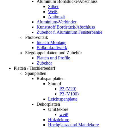
Aluminum Bordstücke/Abschluss
Silber
Weiß
Anthrazit
Aluminium-Verbinder
Kunststoff Bordstück/Abschluss
Zubehör f. Aluminium Fensterbänke
Photovoltaik
Indach-Montage
Balkonkraftwerk
Stegdoppelplatten und Zubehör
Platten und Profile
Zubehör
Platten / Tischlerbedarf
Spanplatten
Rohspanplatten
Stumpf
P2 (V20)
P3 (V100)
Leichtspanplatte
Dekorplatten
UniDekore
weiß
Holzdekore
Hochglanz- und Mattdekore