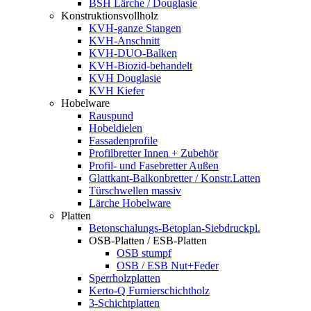
BSH Lärche / Douglasie
Konstruktionsvollholz
KVH-ganze Stangen
KVH-Anschnitt
KVH-DUO-Balken
KVH-Biozid-behandelt
KVH Douglasie
KVH Kiefer
Hobelware
Rauspund
Hobeldielen
Fassadenprofile
Profilbretter Innen + Zubehör
Profil- und Fasebretter Außen
Glattkant-Balkonbretter / Konstr.Latten
Türschwellen massiv
Lärche Hobelware
Platten
Betonschalungs-Betoplan-Siebdruckpl.
OSB-Platten / ESB-Platten
OSB stumpf
OSB / ESB Nut+Feder
Sperrholzplatten
Kerto-Q Furnierschichtholz
3-Schichtplatten