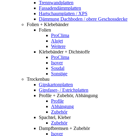
Trennwandplatten
Fassadendämmplatten
Hartschaumplatten / XPS
Dämmung Dachboden / obere Geschossdecke
Folien + Klebebänder
Folien
ProClima
Alujet
Weitere
Klebebänder + Dichtstoffe
ProClima
Isover
Soudal
Sonstige
Trockenbau
Gipskartonplatten
Gipsfaser- / Estrichplatten
Profile + Zubehör, Abhängung
Profile
Abhängung
Zubehör
Spachtel, Kleber
Zubehör
Dampfbremsen + Zubehör
Isover