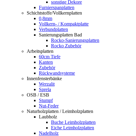
sonstige Dekore
Furnierspanplatten
Schichtstoffe/Vollkernplatten
0,8mm
Vollkern- / Kompaktplatte
Verbundplatten
Sanierungsplatten Bad
Rocko-Sanierungsplatten
Rocko Zubehör
Arbeitsplatten
60cm Tiefe
Kanten
Zubehör
Rückwandsysteme
Innenfensterbänke
Werzalit
Sprela
OSB / ESB
Stumpf
Nut-Feder
Naturholzplatten / Leimholzplatten
Laubholz
Buche Leimholzplatten
Eiche Leimholzplatten
Nadelholz