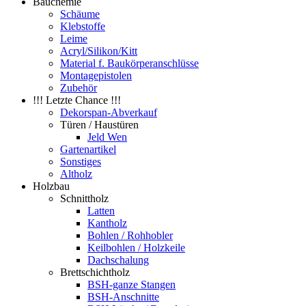
Bauchemie
Schäume
Klebstoffe
Leime
Acryl/Silikon/Kitt
Material f. Baukörperanschlüsse
Montagepistolen
Zubehör
!!! Letzte Chance !!!
Dekorspan-Abverkauf
Türen / Haustüren
Jeld Wen
Gartenartikel
Sonstiges
Altholz
Holzbau
Schnittholz
Latten
Kantholz
Bohlen / Rohhobler
Keilbohlen / Holzkeile
Dachschalung
Brettschichtholz
BSH-ganze Stangen
BSH-Anschnitte