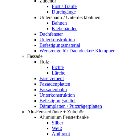
Zubehör
First / Traufe
Durchgänge
Unterspann-/ Unterdeckbahnen
Bahnen
Klebebänder
Dachfenster
Unterkonstruktion
Befestigungsmaterial
Werkzeuge für Dachdecker/ Klempner
Fassade
Holz
Fichte
Lärche
Faserzement
Fassadenplatten
Fassadenbahn
Unterkonstruktion
Befestigungsmittel
Dämmplatten / Putzträgerplatten
Alu-Fensterbänke + Zubehör
Aluminium Fensterbänke
Silber
Weiß
Anthrazit