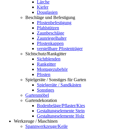
Lärche
Kiefer
Douglasien
Beschläge und Befestigung
Pfostenbefestigung
Pfahlstützen
Zaunbeschläge
Zaunriegelhalter
Pfostenkappen
verstellbare Pfostenträger
Sichtschutz/Rankgitter
Sichtblenden
Rankgitter
Montagezubehör
Pfosten
Spielgeräte / Sonstiges für Garten
Spielgeräte / Sandkästen
Sonstiges
Gartenmöbel
Gartendekoration
Bodenbeläge/Pflaster/Kies
Gestaltungselemente Stein
Gestaltungselemente Holz
Werkzeuge / Maschinen
Spannwerkzeuge/Keile