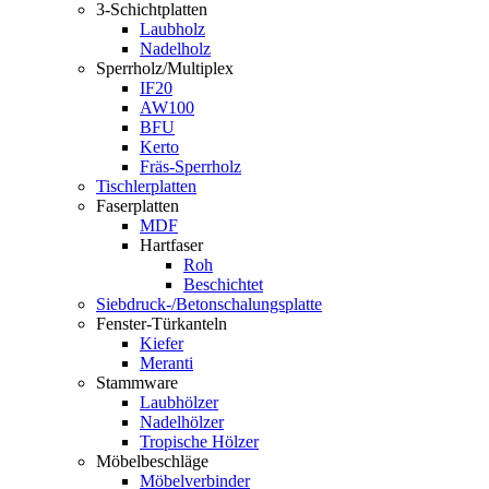
3-Schichtplatten
Laubholz
Nadelholz
Sperrholz/Multiplex
IF20
AW100
BFU
Kerto
Fräs-Sperrholz
Tischlerplatten
Faserplatten
MDF
Hartfaser
Roh
Beschichtet
Siebdruck-/Betonschalungsplatte
Fenster-Türkanteln
Kiefer
Meranti
Stammware
Laubhölzer
Nadelhölzer
Tropische Hölzer
Möbelbeschläge
Möbelverbinder