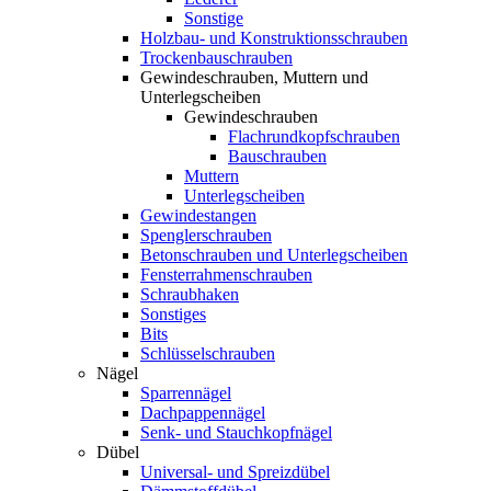
Sonstige
Holzbau- und Konstruktionsschrauben
Trockenbauschrauben
Gewindeschrauben, Muttern und
Unterlegscheiben
Gewindeschrauben
Flachrundkopfschrauben
Bauschrauben
Muttern
Unterlegscheiben
Gewindestangen
Spenglerschrauben
Betonschrauben und Unterlegscheiben
Fensterrahmenschrauben
Schraubhaken
Sonstiges
Bits
Schlüsselschrauben
Nägel
Sparrennägel
Dachpappennägel
Senk- und Stauchkopfnägel
Dübel
Universal- und Spreizdübel