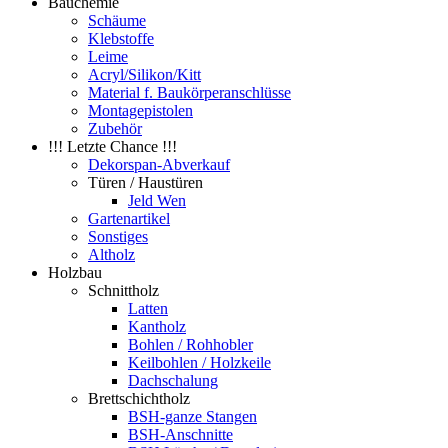
Bauchemie
Schäume
Klebstoffe
Leime
Acryl/Silikon/Kitt
Material f. Baukörperanschlüsse
Montagepistolen
Zubehör
!!! Letzte Chance !!!
Dekorspan-Abverkauf
Türen / Haustüren
Jeld Wen
Gartenartikel
Sonstiges
Altholz
Holzbau
Schnittholz
Latten
Kantholz
Bohlen / Rohhobler
Keilbohlen / Holzkeile
Dachschalung
Brettschichtholz
BSH-ganze Stangen
BSH-Anschnitte