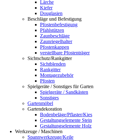
Lärche
Kiefer
Douglasien
Beschläge und Befestigung
Pfostenbefestigung
Pfahlstützen
Zaunbeschläge
Zaunriegelhalter
Pfostenkappen
verstellbare Pfostenträger
Sichtschutz/Rankgitter
Sichtblenden
Rankgitter
Montagezubehör
Pfosten
Spielgeräte / Sonstiges für Garten
Spielgeräte / Sandkästen
Sonstiges
Gartenmöbel
Gartendekoration
Bodenbeläge/Pflaster/Kies
Gestaltungselemente Stein
Gestaltungselemente Holz
Werkzeuge / Maschinen
Spannwerkzeuge/Keile