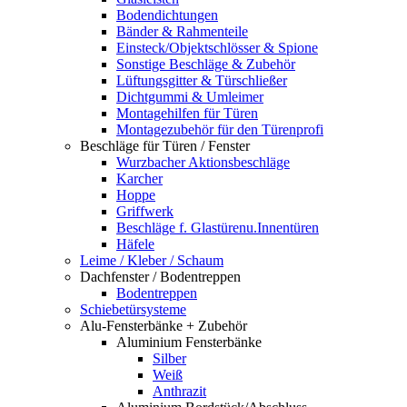
Bodendichtungen
Bänder & Rahmenteile
Einsteck/Objektschlösser & Spione
Sonstige Beschläge & Zubehör
Lüftungsgitter & Türschließer
Dichtgummi & Umleimer
Montagehilfen für Türen
Montagezubehör für den Türenprofi
Beschläge für Türen / Fenster
Wurzbacher Aktionsbeschläge
Karcher
Hoppe
Griffwerk
Beschläge f. Glastürenu.Innentüren
Häfele
Leime / Kleber / Schaum
Dachfenster / Bodentreppen
Bodentreppen
Schiebetürsysteme
Alu-Fensterbänke + Zubehör
Aluminium Fensterbänke
Silber
Weiß
Anthrazit