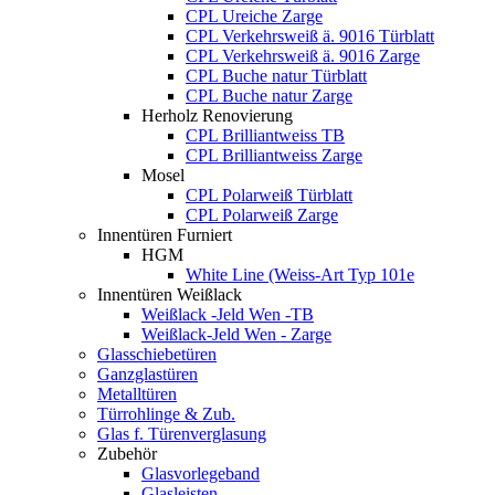
CPL Ureiche Zarge
CPL Verkehrsweiß ä. 9016 Türblatt
CPL Verkehrsweiß ä. 9016 Zarge
CPL Buche natur Türblatt
CPL Buche natur Zarge
Herholz Renovierung
CPL Brilliantweiss TB
CPL Brilliantweiss Zarge
Mosel
CPL Polarweiß Türblatt
CPL Polarweiß Zarge
Innentüren Furniert
HGM
White Line (Weiss-Art Typ 101e
Innentüren Weißlack
Weißlack -Jeld Wen -TB
Weißlack-Jeld Wen - Zarge
Glasschiebetüren
Ganzglastüren
Metalltüren
Türrohlinge & Zub.
Glas f. Türenverglasung
Zubehör
Glasvorlegeband
Glasleisten