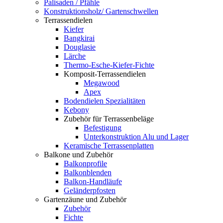
Palisaden / Pfähle
Konstruktionsholz/ Gartenschwellen
Terrassendielen
Kiefer
Bangkirai
Douglasie
Lärche
Thermo-Esche-Kiefer-Fichte
Komposit-Terrassendielen
Megawood
Apex
Bodendielen Spezialitäten
Kebony
Zubehör für Terrassenbeläge
Befestigung
Unterkonstruktion Alu und Lager
Keramische Terrassenplatten
Balkone und Zubehör
Balkonprofile
Balkonblenden
Balkon-Handläufe
Geländerpfosten
Gartenzäune und Zubehör
Zubehör
Fichte