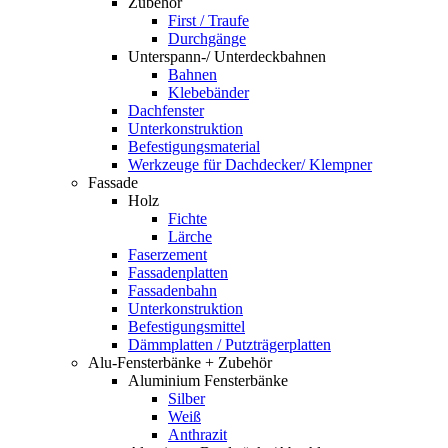
Zubehör
First / Traufe
Durchgänge
Unterspann-/ Unterdeckbahnen
Bahnen
Klebebänder
Dachfenster
Unterkonstruktion
Befestigungsmaterial
Werkzeuge für Dachdecker/ Klempner
Fassade
Holz
Fichte
Lärche
Faserzement
Fassadenplatten
Fassadenbahn
Unterkonstruktion
Befestigungsmittel
Dämmplatten / Putzträgerplatten
Alu-Fensterbänke + Zubehör
Aluminium Fensterbänke
Silber
Weiß
Anthrazit