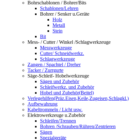
Bohrschablonen / Bohrer/Bits
Schablonen/Lehren
Bohrer / Senker u.Geräte
Holz
Metall
Stein
Bit
Mess- / Cutter / Winkel /Schlagwerkzeuge
Messwerkzeuge
Cutter/ Schneidwerkz.
Schlagwerkzeuge
Zangen / Spachtel / Dreher
Tacker / Zurrgurte
Säge-Schleif- Hobelwerkzeuge
Sägen und Zubehör
Schleifwerkz. und Zubehör
Hobel und Zubehör(Beitel)
Verlegehilfen(Präz.Eisen,Keile,Zugeisen,Schlagkl.)
Aufbewahrung
Kabeltrommeln / Licht usw.
Elektrowerkzeuge u.Zubehör
Schleifen/Trennen
Bohren /Schrauben/Rühren/Zentrieren
Sägen
Spezialgeräte