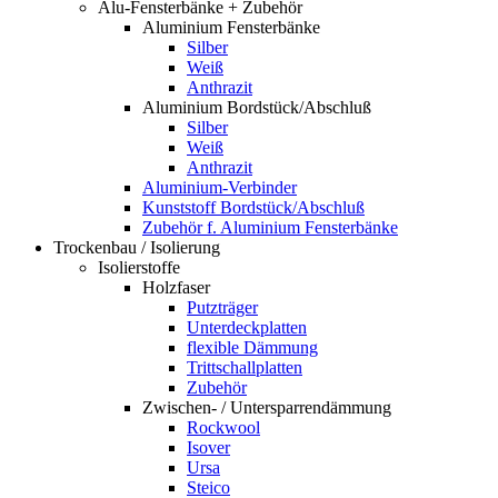
Alu-Fensterbänke + Zubehör
Aluminium Fensterbänke
Silber
Weiß
Anthrazit
Aluminium Bordstück/Abschluß
Silber
Weiß
Anthrazit
Aluminium-Verbinder
Kunststoff Bordstück/Abschluß
Zubehör f. Aluminium Fensterbänke
Trockenbau / Isolierung
Isolierstoffe
Holzfaser
Putzträger
Unterdeckplatten
flexible Dämmung
Trittschallplatten
Zubehör
Zwischen- / Untersparrendämmung
Rockwool
Isover
Ursa
Steico