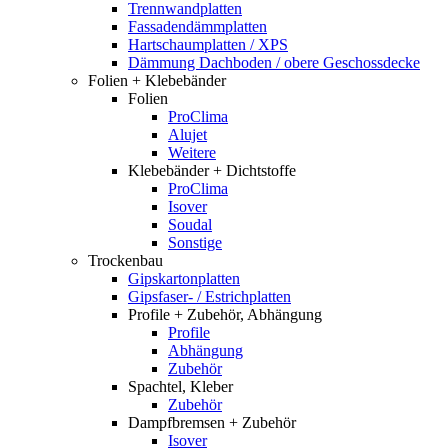
Trennwandplatten
Fassadendämmplatten
Hartschaumplatten / XPS
Dämmung Dachboden / obere Geschossdecke
Folien + Klebebänder
Folien
ProClima
Alujet
Weitere
Klebebänder + Dichtstoffe
ProClima
Isover
Soudal
Sonstige
Trockenbau
Gipskartonplatten
Gipsfaser- / Estrichplatten
Profile + Zubehör, Abhängung
Profile
Abhängung
Zubehör
Spachtel, Kleber
Zubehör
Dampfbremsen + Zubehör
Isover