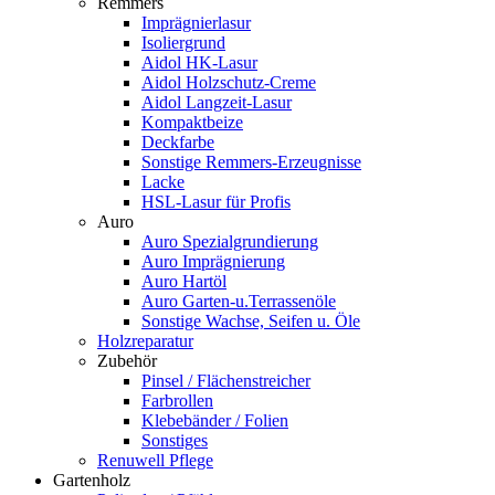
Remmers
Imprägnierlasur
Isoliergrund
Aidol HK-Lasur
Aidol Holzschutz-Creme
Aidol Langzeit-Lasur
Kompaktbeize
Deckfarbe
Sonstige Remmers-Erzeugnisse
Lacke
HSL-Lasur für Profis
Auro
Auro Spezialgrundierung
Auro Imprägnierung
Auro Hartöl
Auro Garten-u.Terrassenöle
Sonstige Wachse, Seifen u. Öle
Holzreparatur
Zubehör
Pinsel / Flächenstreicher
Farbrollen
Klebebänder / Folien
Sonstiges
Renuwell Pflege
Gartenholz