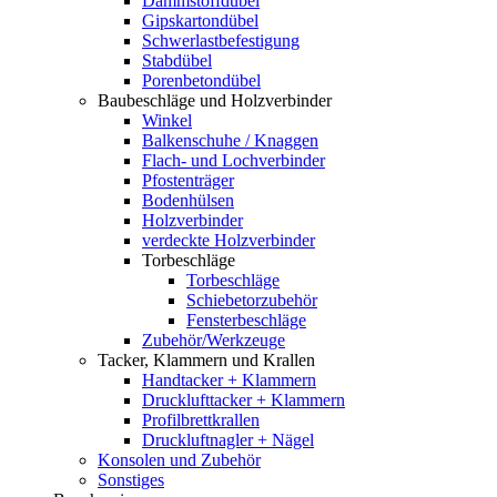
Dämmstoffdübel
Gipskartondübel
Schwerlastbefestigung
Stabdübel
Porenbetondübel
Baubeschläge und Holzverbinder
Winkel
Balkenschuhe / Knaggen
Flach- und Lochverbinder
Pfostenträger
Bodenhülsen
Holzverbinder
verdeckte Holzverbinder
Torbeschläge
Torbeschläge
Schiebetorzubehör
Fensterbeschläge
Zubehör/Werkzeuge
Tacker, Klammern und Krallen
Handtacker + Klammern
Drucklufttacker + Klammern
Profilbrettkrallen
Druckluftnagler + Nägel
Konsolen und Zubehör
Sonstiges