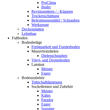
ProClima
Butler
Revisionstüren / - Klappen
Trockenschüttung
Befestigungsmittel / Schrauben
Werkzeuge
Deckenplatten
Lehmbau
Fußboden
Bodenbeläge
Fertigparkett und Furnierboden
Massivholzdielen
Dielenschrauben
Vinyl- und Designboden
Laminat
Meister
Egger
Bodenzubehör
Trittschalldämmung
Sockelleisten und Zubehör
Meister
Kährs
Parador
Egger
Sonstige