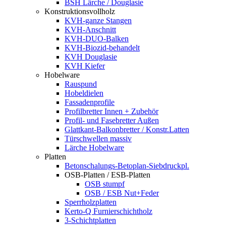
BSH Lärche / Douglasie
Konstruktionsvollholz
KVH-ganze Stangen
KVH-Anschnitt
KVH-DUO-Balken
KVH-Biozid-behandelt
KVH Douglasie
KVH Kiefer
Hobelware
Rauspund
Hobeldielen
Fassadenprofile
Profilbretter Innen + Zubehör
Profil- und Fasebretter Außen
Glattkant-Balkonbretter / Konstr.Latten
Türschwellen massiv
Lärche Hobelware
Platten
Betonschalungs-Betoplan-Siebdruckpl.
OSB-Platten / ESB-Platten
OSB stumpf
OSB / ESB Nut+Feder
Sperrholzplatten
Kerto-Q Furnierschichtholz
3-Schichtplatten