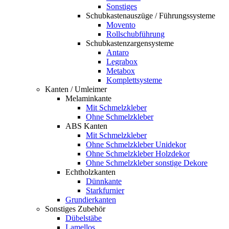
Sonstiges
Schubkastenauszüge / Führungssysteme
Movento
Rollschubführung
Schubkastenzargensysteme
Antaro
Legrabox
Metabox
Komplettsysteme
Kanten / Umleimer
Melaminkante
Mit Schmelzkleber
Ohne Schmelzkleber
ABS Kanten
Mit Schmelzkleber
Ohne Schmelzkleber Unidekor
Ohne Schmelzkleber Holzdekor
Ohne Schmelzkleber sonstige Dekore
Echtholzkanten
Dünnkante
Starkfurnier
Grundierkanten
Sonstiges Zubehör
Dübelstäbe
Lamellos