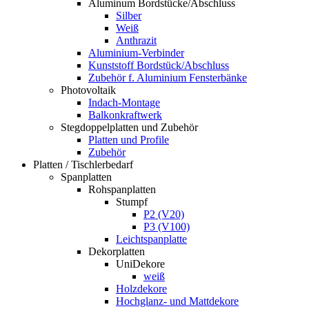
Aluminum Bordstücke/Abschluss
Silber
Weiß
Anthrazit
Aluminium-Verbinder
Kunststoff Bordstück/Abschluss
Zubehör f. Aluminium Fensterbänke
Photovoltaik
Indach-Montage
Balkonkraftwerk
Stegdoppelplatten und Zubehör
Platten und Profile
Zubehör
Platten / Tischlerbedarf
Spanplatten
Rohspanplatten
Stumpf
P2 (V20)
P3 (V100)
Leichtspanplatte
Dekorplatten
UniDekore
weiß
Holzdekore
Hochglanz- und Mattdekore