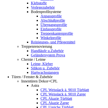
Klebstoffe
Verlegezubehör
Bodenprofilsysteme
Anpassprofile
Abschlußprofile
Übergangsprofile
Einfassprofile
Treppenkantenprofile
Winkelprofile
Reinigungs- und Pflegemittel
Treppenrenovierung
Handläufe u.Zubehör
Geländersystem Prova
Chemie / Leime
Leime, Kleber
Silikon u. Zubehör
Hartwachsstangen
Türen / Fenster & Zubehör
Innentüren Dekor+CPL
Astra
CPL Weisslack ä. 9010 Türblatt
CPL Weisslack ä. 9010 Zarge
CPL Akazie Türblatt
CPL Akazie Zarge
CPL Ureiche Türblatt