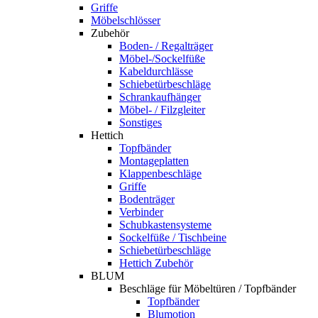
Griffe
Möbelschlösser
Zubehör
Boden- / Regalträger
Möbel-/Sockelfüße
Kabeldurchlässe
Schiebetürbeschläge
Schrankaufhänger
Möbel- / Filzgleiter
Sonstiges
Hettich
Topfbänder
Montageplatten
Klappenbeschläge
Griffe
Bodenträger
Verbinder
Schubkastensysteme
Sockelfüße / Tischbeine
Schiebetürbeschläge
Hettich Zubehör
BLUM
Beschläge für Möbeltüren / Topfbänder
Topfbänder
Blumotion