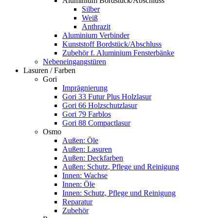
Aluminium Bordstück/Abschluss
Silber
Weiß
Anthrazit
Aluminium Verbinder
Kunststoff Bordstück/Abschluss
Zubehör f. Aluminium Fensterbänke
Nebeneingangstüren
Lasuren / Farben
Gori
Imprägnierung
Gori 33 Futur Plus Holzlasur
Gori 66 Holzschutzlasur
Gori 79 Farblos
Gori 88 Compactlasur
Osmo
Außen: Öle
Außen: Lasuren
Außen: Deckfarben
Außen: Schutz, Pflege und Reinigung
Innen: Wachse
Innen: Öle
Innen: Schutz, Pflege und Reinigung
Reparatur
Zubehör