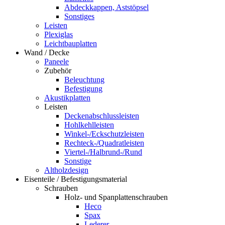
Abdeckkappen, Aststöpsel
Sonstiges
Leisten
Plexiglas
Leichtbauplatten
Wand / Decke
Paneele
Zubehör
Beleuchtung
Befestigung
Akustikplatten
Leisten
Deckenabschlussleisten
Hohlkehlleisten
Winkel-/Eckschutzleisten
Rechteck-/Quadratleisten
Viertel-/Halbrund-/Rund
Sonstige
Altholzdesign
Eisenteile / Befestigungsmaterial
Schrauben
Holz- und Spanplattenschrauben
Heco
Spax
Lederer