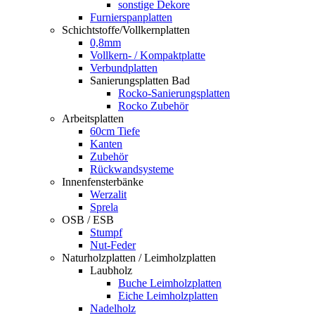
sonstige Dekore
Furnierspanplatten
Schichtstoffe/Vollkernplatten
0,8mm
Vollkern- / Kompaktplatte
Verbundplatten
Sanierungsplatten Bad
Rocko-Sanierungsplatten
Rocko Zubehör
Arbeitsplatten
60cm Tiefe
Kanten
Zubehör
Rückwandsysteme
Innenfensterbänke
Werzalit
Sprela
OSB / ESB
Stumpf
Nut-Feder
Naturholzplatten / Leimholzplatten
Laubholz
Buche Leimholzplatten
Eiche Leimholzplatten
Nadelholz