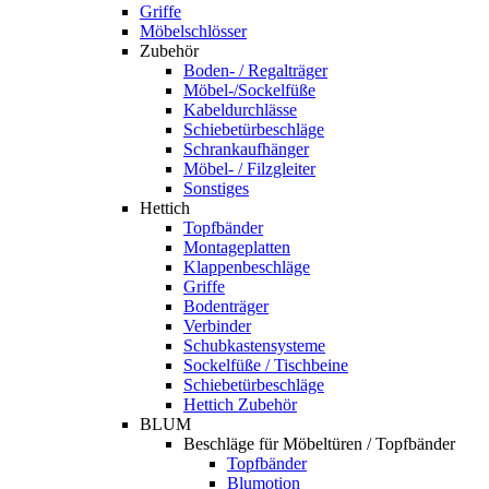
Griffe
Möbelschlösser
Zubehör
Boden- / Regalträger
Möbel-/Sockelfüße
Kabeldurchlässe
Schiebetürbeschläge
Schrankaufhänger
Möbel- / Filzgleiter
Sonstiges
Hettich
Topfbänder
Montageplatten
Klappenbeschläge
Griffe
Bodenträger
Verbinder
Schubkastensysteme
Sockelfüße / Tischbeine
Schiebetürbeschläge
Hettich Zubehör
BLUM
Beschläge für Möbeltüren / Topfbänder
Topfbänder
Blumotion