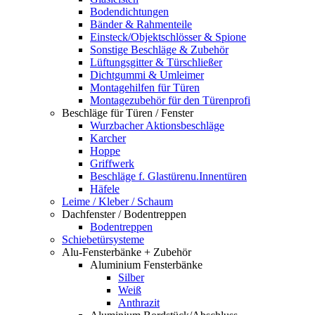
Bodendichtungen
Bänder & Rahmenteile
Einsteck/Objektschlösser & Spione
Sonstige Beschläge & Zubehör
Lüftungsgitter & Türschließer
Dichtgummi & Umleimer
Montagehilfen für Türen
Montagezubehör für den Türenprofi
Beschläge für Türen / Fenster
Wurzbacher Aktionsbeschläge
Karcher
Hoppe
Griffwerk
Beschläge f. Glastürenu.Innentüren
Häfele
Leime / Kleber / Schaum
Dachfenster / Bodentreppen
Bodentreppen
Schiebetürsysteme
Alu-Fensterbänke + Zubehör
Aluminium Fensterbänke
Silber
Weiß
Anthrazit