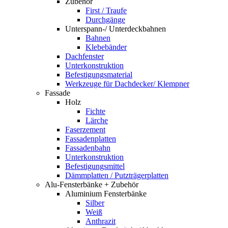
Zubehör
First / Traufe
Durchgänge
Unterspann-/ Unterdeckbahnen
Bahnen
Klebebänder
Dachfenster
Unterkonstruktion
Befestigungsmaterial
Werkzeuge für Dachdecker/ Klempner
Fassade
Holz
Fichte
Lärche
Faserzement
Fassadenplatten
Fassadenbahn
Unterkonstruktion
Befestigungsmittel
Dämmplatten / Putzträgerplatten
Alu-Fensterbänke + Zubehör
Aluminium Fensterbänke
Silber
Weiß
Anthrazit