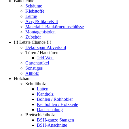
Bauchemie
Schäume
Klebstoffe
Leime
Acryl/Silikon/Kitt
Material f. Baukörperanschlüsse
Montagepistolen
Zubehör
!!! Letzte Chance !!!
Dekorspan-Abverkauf
Türen / Haustüren
Jeld Wen
Gartenartikel
Sonstiges
Altholz
Holzbau
Schnittholz
Latten
Kantholz
Bohlen / Rohhobler
Keilbohlen / Holzkeile
Dachschalung
Brettschichtholz
BSH-ganze Stangen
BSH-Anschnitte