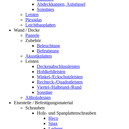
Abdeckkappen, Aststöpsel
Sonstiges
Leisten
Plexiglas
Leichtbauplatten
Wand / Decke
Paneele
Zubehör
Beleuchtung
Befestigung
Akustikplatten
Leisten
Deckenabschlussleisten
Hohlkehlleisten
Winkel-/Eckschutzleisten
Rechteck-/Quadratleisten
Viertel-/Halbrund-/Rund
Sonstige
Altholzdesign
Eisenteile / Befestigungsmaterial
Schrauben
Holz- und Spanplattenschrauben
Heco
Spax
Lederer