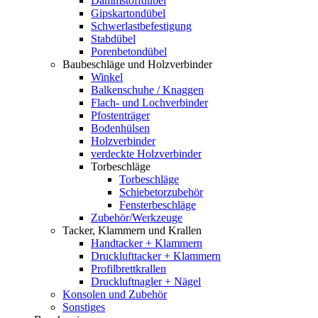
Dämmstoffdübel
Gipskartondübel
Schwerlastbefestigung
Stabdübel
Porenbetondübel
Baubeschläge und Holzverbinder
Winkel
Balkenschuhe / Knaggen
Flach- und Lochverbinder
Pfostenträger
Bodenhülsen
Holzverbinder
verdeckte Holzverbinder
Torbeschläge
Torbeschläge
Schiebetorzubehör
Fensterbeschläge
Zubehör/Werkzeuge
Tacker, Klammern und Krallen
Handtacker + Klammern
Drucklufttacker + Klammern
Profilbrettkrallen
Druckluftnagler + Nägel
Konsolen und Zubehör
Sonstiges