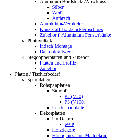
Aluminum Bordstücke/Abschluss
Silber
Weiß
Anthrazit
Aluminium-Verbinder
Kunststoff Bordstück/Abschluss
Zubehör f. Aluminium Fensterbänke
Photovoltaik
Indach-Montage
Balkonkraftwerk
Stegdoppelplatten und Zubehör
Platten und Profile
Zubehör
Platten / Tischlerbedarf
Spanplatten
Rohspanplatten
Stumpf
P2 (V20)
P3 (V100)
Leichtspanplatte
Dekorplatten
UniDekore
weiß
Holzdekore
Hochglanz- und Mattdekore