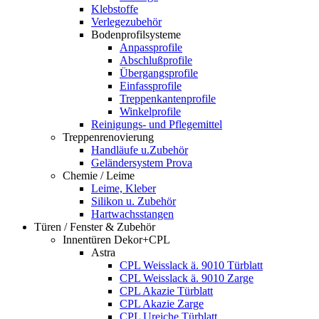
Klebstoffe
Verlegezubehör
Bodenprofilsysteme
Anpassprofile
Abschlußprofile
Übergangsprofile
Einfassprofile
Treppenkantenprofile
Winkelprofile
Reinigungs- und Pflegemittel
Treppenrenovierung
Handläufe u.Zubehör
Geländersystem Prova
Chemie / Leime
Leime, Kleber
Silikon u. Zubehör
Hartwachsstangen
Türen / Fenster & Zubehör
Innentüren Dekor+CPL
Astra
CPL Weisslack ä. 9010 Türblatt
CPL Weisslack ä. 9010 Zarge
CPL Akazie Türblatt
CPL Akazie Zarge
CPL Ureiche Türblatt