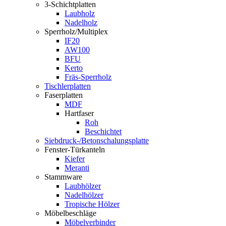
3-Schichtplatten
Laubholz
Nadelholz
Sperrholz/Multiplex
IF20
AW100
BFU
Kerto
Fräs-Sperrholz
Tischlerplatten
Faserplatten
MDF
Hartfaser
Roh
Beschichtet
Siebdruck-/Betonschalungsplatte
Fenster-Türkanteln
Kiefer
Meranti
Stammware
Laubhölzer
Nadelhölzer
Tropische Hölzer
Möbelbeschläge
Möbelverbinder