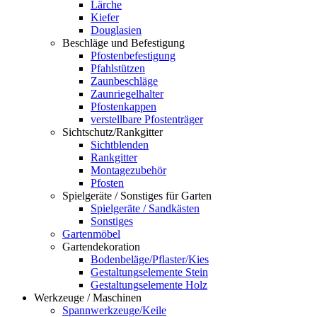
Lärche
Kiefer
Douglasien
Beschläge und Befestigung
Pfostenbefestigung
Pfahlstützen
Zaunbeschläge
Zaunriegelhalter
Pfostenkappen
verstellbare Pfostenträger
Sichtschutz/Rankgitter
Sichtblenden
Rankgitter
Montagezubehör
Pfosten
Spielgeräte / Sonstiges für Garten
Spielgeräte / Sandkästen
Sonstiges
Gartenmöbel
Gartendekoration
Bodenbeläge/Pflaster/Kies
Gestaltungselemente Stein
Gestaltungselemente Holz
Werkzeuge / Maschinen
Spannwerkzeuge/Keile