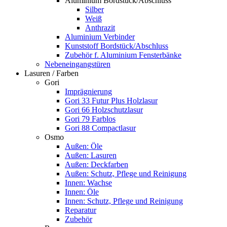
Aluminium Bordstück/Abschluss
Silber
Weiß
Anthrazit
Aluminium Verbinder
Kunststoff Bordstück/Abschluss
Zubehör f. Aluminium Fensterbänke
Nebeneingangstüren
Lasuren / Farben
Gori
Imprägnierung
Gori 33 Futur Plus Holzlasur
Gori 66 Holzschutzlasur
Gori 79 Farblos
Gori 88 Compactlasur
Osmo
Außen: Öle
Außen: Lasuren
Außen: Deckfarben
Außen: Schutz, Pflege und Reinigung
Innen: Wachse
Innen: Öle
Innen: Schutz, Pflege und Reinigung
Reparatur
Zubehör