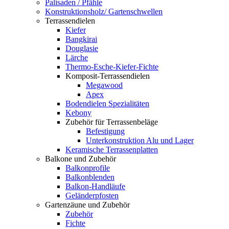
Palisaden / Pfähle
Konstruktionsholz/ Gartenschwellen
Terrassendielen
Kiefer
Bangkirai
Douglasie
Lärche
Thermo-Esche-Kiefer-Fichte
Komposit-Terrassendielen
Megawood
Apex
Bodendielen Spezialitäten
Kebony
Zubehör für Terrassenbeläge
Befestigung
Unterkonstruktion Alu und Lager
Keramische Terrassenplatten
Balkone und Zubehör
Balkonprofile
Balkonblenden
Balkon-Handläufe
Geländerpfosten
Gartenzäune und Zubehör
Zubehör
Fichte