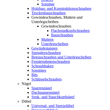
Sonstige
Holzbau- und Konstruktionsschrauben
Trockenbauschrauben
Gewindeschrauben, Muttern und
Unterlegscheiben
Gewindeschrauben
Flachrundkopfschrauben
Bauschrauben
Muttern
Unterlegscheiben
Gewindestangen
Spenglerschrauben
Betonschrauben und Unterlegscheiben
Fensterrahmenschrauben
Schraubhaken
Sonstiges
Bits
Schlüsselschrauben
Nägel
Sparrennägel
Dachpappennägel
Senk- und Stauchkopfnägel
Dübel
Universal- und Spreizdübel