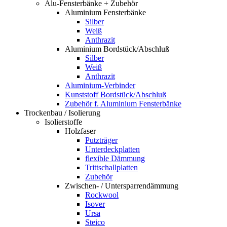
Alu-Fensterbänke + Zubehör
Aluminium Fensterbänke
Silber
Weiß
Anthrazit
Aluminium Bordstück/Abschluß
Silber
Weiß
Anthrazit
Aluminium-Verbinder
Kunststoff Bordstück/Abschluß
Zubehör f. Aluminium Fensterbänke
Trockenbau / Isolierung
Isolierstoffe
Holzfaser
Putzträger
Unterdeckplatten
flexible Dämmung
Trittschallplatten
Zubehör
Zwischen- / Untersparrendämmung
Rockwool
Isover
Ursa
Steico