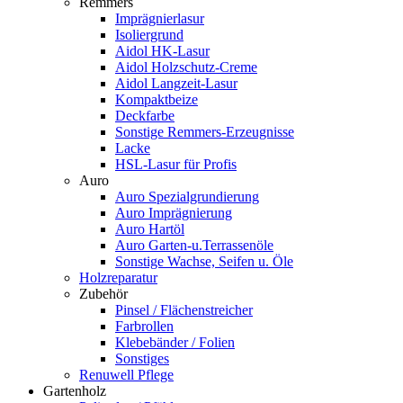
Remmers
Imprägnierlasur
Isoliergrund
Aidol HK-Lasur
Aidol Holzschutz-Creme
Aidol Langzeit-Lasur
Kompaktbeize
Deckfarbe
Sonstige Remmers-Erzeugnisse
Lacke
HSL-Lasur für Profis
Auro
Auro Spezialgrundierung
Auro Imprägnierung
Auro Hartöl
Auro Garten-u.Terrassenöle
Sonstige Wachse, Seifen u. Öle
Holzreparatur
Zubehör
Pinsel / Flächenstreicher
Farbrollen
Klebebänder / Folien
Sonstiges
Renuwell Pflege
Gartenholz