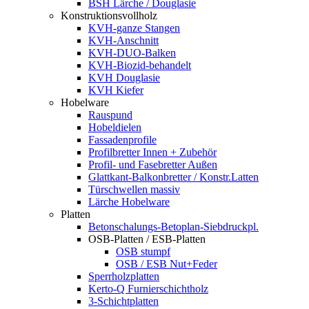
BSH Lärche / Douglasie
Konstruktionsvollholz
KVH-ganze Stangen
KVH-Anschnitt
KVH-DUO-Balken
KVH-Biozid-behandelt
KVH Douglasie
KVH Kiefer
Hobelware
Rauspund
Hobeldielen
Fassadenprofile
Profilbretter Innen + Zubehör
Profil- und Fasebretter Außen
Glattkant-Balkonbretter / Konstr.Latten
Türschwellen massiv
Lärche Hobelware
Platten
Betonschalungs-Betoplan-Siebdruckpl.
OSB-Platten / ESB-Platten
OSB stumpf
OSB / ESB Nut+Feder
Sperrholzplatten
Kerto-Q Furnierschichtholz
3-Schichtplatten