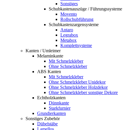
Sonstiges
Schubkastenauszüge / Führungssysteme
Movento
Rollschubführung
Schubkastenzargensysteme
Antaro
Legrabox
Metabox
Komplettsysteme
Kanten / Umleimer
Melaminkante
Mit Schmelzkleber
Ohne Schmelzkleber
ABS Kanten
Mit Schmelzkleber
Ohne Schmelzkleber Unidekor
Ohne Schmelzkleber Holzdekor
Ohne Schmelzkleber sonstige Dekore
Echtholzkanten
Dünnkante
Starkfurnier
Grundierkanten
Sonstiges Zubehör
Dübelstäbe
Lamellos