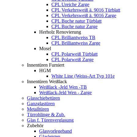
CPL Ureiche Zarge
CPL Verkehrsweiß ä. 9016 Türblatt
CPL Verkehrsweiß ä. 9016 Zarge
CPL Buche natur Türblatt
CPL Buche natur Zarge
Herholz Renovierung
CPL Brilliantweiss TB
CPL Brilliantweiss Zarge
Mosel
CPL Polarweiß Türblatt
CPL Polarweiß Zarge
Innentüren Furniert
HGM
White Line (Weiss-Art Typ 101e
Innentüren Weißlack
Weißlack -Jeld Wen -TB
Weißlack-Jeld Wen - Zarge
Glasschiebetüren
Ganzglastüren
Metalltüren
Türrohlinge & Zub.
Glas f. Türenverglasung
Zubehör
Glasvorlegeband
Glasleisten