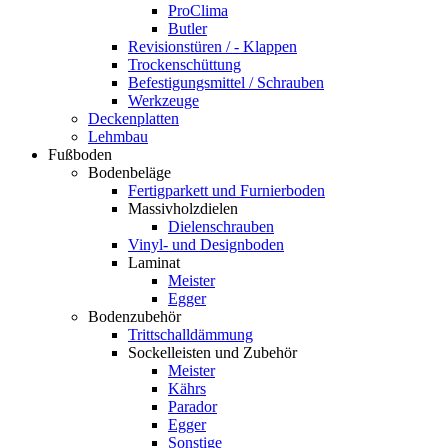
ProClima
Butler
Revisionstüren / - Klappen
Trockenschüttung
Befestigungsmittel / Schrauben
Werkzeuge
Deckenplatten
Lehmbau
Fußboden
Bodenbeläge
Fertigparkett und Furnierboden
Massivholzdielen
Dielenschrauben
Vinyl- und Designboden
Laminat
Meister
Egger
Bodenzubehör
Trittschalldämmung
Sockelleisten und Zubehör
Meister
Kährs
Parador
Egger
Sonstige