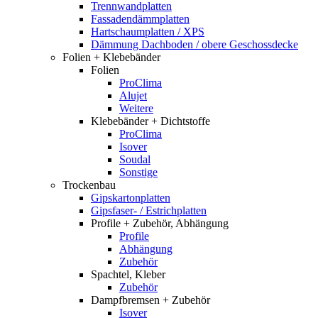
Trennwandplatten
Fassadendämmplatten
Hartschaumplatten / XPS
Dämmung Dachboden / obere Geschossdecke
Folien + Klebebänder
Folien
ProClima
Alujet
Weitere
Klebebänder + Dichtstoffe
ProClima
Isover
Soudal
Sonstige
Trockenbau
Gipskartonplatten
Gipsfaser- / Estrichplatten
Profile + Zubehör, Abhängung
Profile
Abhängung
Zubehör
Spachtel, Kleber
Zubehör
Dampfbremsen + Zubehör
Isover