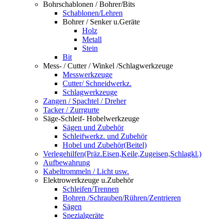
Bohrschablonen / Bohrer/Bits
Schablonen/Lehren
Bohrer / Senker u.Geräte
Holz
Metall
Stein
Bit
Mess- / Cutter / Winkel /Schlagwerkzeuge
Messwerkzeuge
Cutter/ Schneidwerkz.
Schlagwerkzeuge
Zangen / Spachtel / Dreher
Tacker / Zurrgurte
Säge-Schleif- Hobelwerkzeuge
Sägen und Zubehör
Schleifwerkz. und Zubehör
Hobel und Zubehör(Beitel)
Verlegehilfen(Präz.Eisen,Keile,Zugeisen,Schlagkl.)
Aufbewahrung
Kabeltrommeln / Licht usw.
Elektrowerkzeuge u.Zubehör
Schleifen/Trennen
Bohren /Schrauben/Rühren/Zentrieren
Sägen
Spezialgeräte