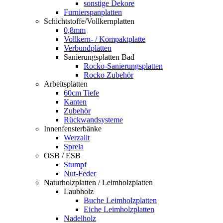
sonstige Dekore
Furnierspanplatten
Schichtstoffe/Vollkernplatten
0,8mm
Vollkern- / Kompaktplatte
Verbundplatten
Sanierungsplatten Bad
Rocko-Sanierungsplatten
Rocko Zubehör
Arbeitsplatten
60cm Tiefe
Kanten
Zubehör
Rückwandsysteme
Innenfensterbänke
Werzalit
Sprela
OSB / ESB
Stumpf
Nut-Feder
Naturholzplatten / Leimholzplatten
Laubholz
Buche Leimholzplatten
Eiche Leimholzplatten
Nadelholz