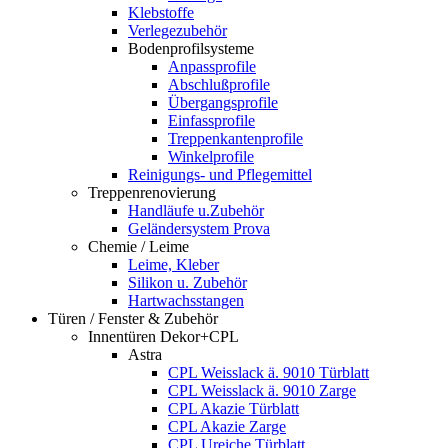
Klebstoffe
Verlegezubehör
Bodenprofilsysteme
Anpassprofile
Abschlußprofile
Übergangsprofile
Einfassprofile
Treppenkantenprofile
Winkelprofile
Reinigungs- und Pflegemittel
Treppenrenovierung
Handläufe u.Zubehör
Geländersystem Prova
Chemie / Leime
Leime, Kleber
Silikon u. Zubehör
Hartwachsstangen
Türen / Fenster & Zubehör
Innentüren Dekor+CPL
Astra
CPL Weisslack ä. 9010 Türblatt
CPL Weisslack ä. 9010 Zarge
CPL Akazie Türblatt
CPL Akazie Zarge
CPL Ureiche Türblatt