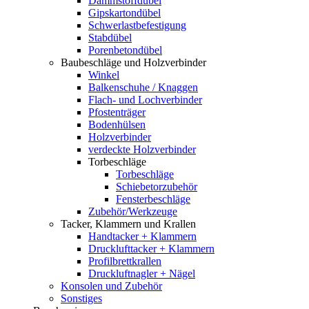
Dämmstoffdübel
Gipskartondübel
Schwerlastbefestigung
Stabdübel
Porenbetondübel
Baubeschläge und Holzverbinder
Winkel
Balkenschuhe / Knaggen
Flach- und Lochverbinder
Pfostenträger
Bodenhülsen
Holzverbinder
verdeckte Holzverbinder
Torbeschläge
Torbeschläge
Schiebetorzubehör
Fensterbeschläge
Zubehör/Werkzeuge
Tacker, Klammern und Krallen
Handtacker + Klammern
Drucklufttacker + Klammern
Profilbrettkrallen
Druckluftnagler + Nägel
Konsolen und Zubehör
Sonstiges