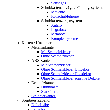
Sonstiges
Schubkastenauszüge / Führungssysteme
Movento
Rollschubführung
Schubkastenzargensysteme
Antaro
Legrabox
Metabox
Komplettsysteme
Kanten / Umleimer
Melaminkante
Mit Schmelzkleber
Ohne Schmelzkleber
ABS Kanten
Mit Schmelzkleber
Ohne Schmelzkleber Unidekor
Ohne Schmelzkleber Holzdekor
Ohne Schmelzkleber sonstige Dekore
Echtholzkanten
Dünnkante
Starkfurnier
Grundierkanten
Sonstiges Zubehör
Dübelstäbe
Lamellos