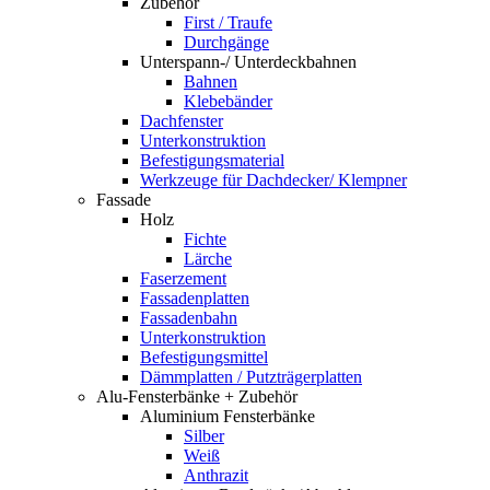
Zubehör
First / Traufe
Durchgänge
Unterspann-/ Unterdeckbahnen
Bahnen
Klebebänder
Dachfenster
Unterkonstruktion
Befestigungsmaterial
Werkzeuge für Dachdecker/ Klempner
Fassade
Holz
Fichte
Lärche
Faserzement
Fassadenplatten
Fassadenbahn
Unterkonstruktion
Befestigungsmittel
Dämmplatten / Putzträgerplatten
Alu-Fensterbänke + Zubehör
Aluminium Fensterbänke
Silber
Weiß
Anthrazit