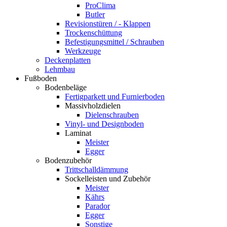
ProClima
Butler
Revisionstüren / - Klappen
Trockenschüttung
Befestigungsmittel / Schrauben
Werkzeuge
Deckenplatten
Lehmbau
Fußboden
Bodenbeläge
Fertigparkett und Furnierboden
Massivholzdielen
Dielenschrauben
Vinyl- und Designboden
Laminat
Meister
Egger
Bodenzubehör
Trittschalldämmung
Sockelleisten und Zubehör
Meister
Kährs
Parador
Egger
Sonstige