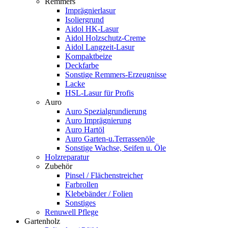
Remmers
Imprägnierlasur
Isoliergrund
Aidol HK-Lasur
Aidol Holzschutz-Creme
Aidol Langzeit-Lasur
Kompaktbeize
Deckfarbe
Sonstige Remmers-Erzeugnisse
Lacke
HSL-Lasur für Profis
Auro
Auro Spezialgrundierung
Auro Imprägnierung
Auro Hartöl
Auro Garten-u.Terrassenöle
Sonstige Wachse, Seifen u. Öle
Holzreparatur
Zubehör
Pinsel / Flächenstreicher
Farbrollen
Klebebänder / Folien
Sonstiges
Renuwell Pflege
Gartenholz