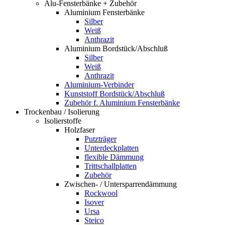
Alu-Fensterbänke + Zubehör
Aluminium Fensterbänke
Silber
Weiß
Anthrazit
Aluminium Bordstück/Abschluß
Silber
Weiß
Anthrazit
Aluminium-Verbinder
Kunststoff Bordstück/Abschluß
Zubehör f. Aluminium Fensterbänke
Trockenbau / Isolierung
Isolierstoffe
Holzfaser
Putzträger
Unterdeckplatten
flexible Dämmung
Trittschallplatten
Zubehör
Zwischen- / Untersparrendämmung
Rockwool
Isover
Ursa
Steico