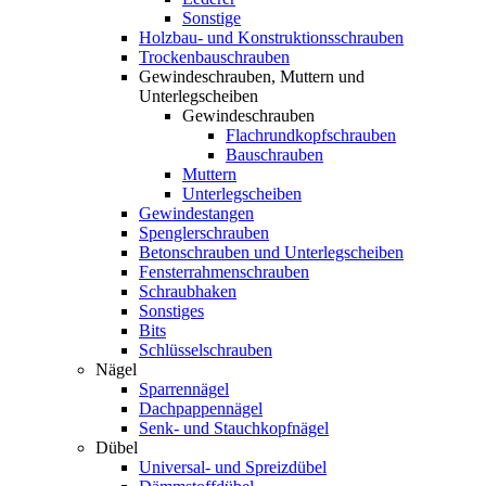
Sonstige
Holzbau- und Konstruktionsschrauben
Trockenbauschrauben
Gewindeschrauben, Muttern und
Unterlegscheiben
Gewindeschrauben
Flachrundkopfschrauben
Bauschrauben
Muttern
Unterlegscheiben
Gewindestangen
Spenglerschrauben
Betonschrauben und Unterlegscheiben
Fensterrahmenschrauben
Schraubhaken
Sonstiges
Bits
Schlüsselschrauben
Nägel
Sparrennägel
Dachpappennägel
Senk- und Stauchkopfnägel
Dübel
Universal- und Spreizdübel