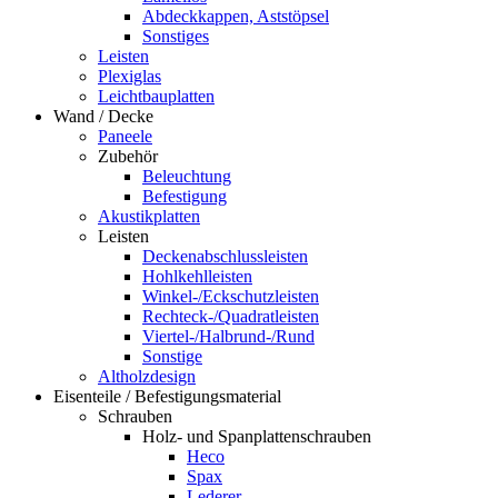
Abdeckkappen, Aststöpsel
Sonstiges
Leisten
Plexiglas
Leichtbauplatten
Wand / Decke
Paneele
Zubehör
Beleuchtung
Befestigung
Akustikplatten
Leisten
Deckenabschlussleisten
Hohlkehlleisten
Winkel-/Eckschutzleisten
Rechteck-/Quadratleisten
Viertel-/Halbrund-/Rund
Sonstige
Altholzdesign
Eisenteile / Befestigungsmaterial
Schrauben
Holz- und Spanplattenschrauben
Heco
Spax
Lederer