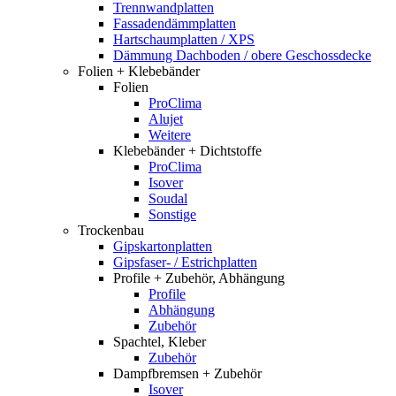
Trennwandplatten
Fassadendämmplatten
Hartschaumplatten / XPS
Dämmung Dachboden / obere Geschossdecke
Folien + Klebebänder
Folien
ProClima
Alujet
Weitere
Klebebänder + Dichtstoffe
ProClima
Isover
Soudal
Sonstige
Trockenbau
Gipskartonplatten
Gipsfaser- / Estrichplatten
Profile + Zubehör, Abhängung
Profile
Abhängung
Zubehör
Spachtel, Kleber
Zubehör
Dampfbremsen + Zubehör
Isover