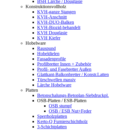
BSH Lärche / Douglasie
Konstruktionsvollholz
KVH-ganze Stangen
KVH-Anschnitt
KVH-DUO-Balken
KVH-Biozid-behandelt
KVH Douglasie
KVH Kiefer
Hobelware
Rauspund
Hobeldielen
Fassadenprofile
Profilbretter Innen + Zubehör
Profil- und Fasebretter Außen
Glattkant-Balkonbretter / Konstr.Latten
Türschwellen massiv
Lärche Hobelware
Platten
Betonschalungs-Betoplan-Siebdruckpl.
OSB-Platten / ESB-Platten
OSB stumpf
OSB / ESB Nut+Feder
Sperrholzplatten
Kerto-Q Furnierschichtholz
3-Schichtplatten