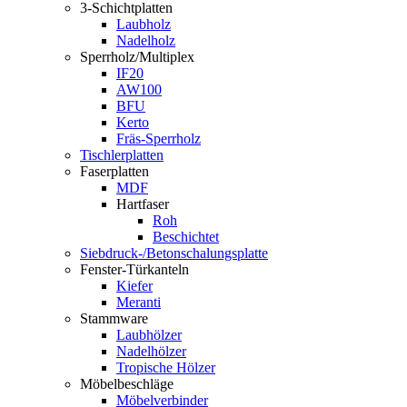
3-Schichtplatten
Laubholz
Nadelholz
Sperrholz/Multiplex
IF20
AW100
BFU
Kerto
Fräs-Sperrholz
Tischlerplatten
Faserplatten
MDF
Hartfaser
Roh
Beschichtet
Siebdruck-/Betonschalungsplatte
Fenster-Türkanteln
Kiefer
Meranti
Stammware
Laubhölzer
Nadelhölzer
Tropische Hölzer
Möbelbeschläge
Möbelverbinder