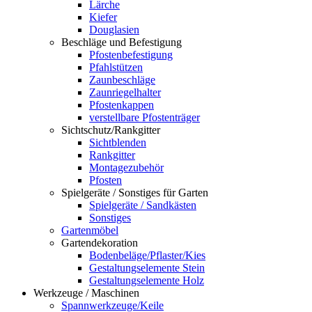
Lärche
Kiefer
Douglasien
Beschläge und Befestigung
Pfostenbefestigung
Pfahlstützen
Zaunbeschläge
Zaunriegelhalter
Pfostenkappen
verstellbare Pfostenträger
Sichtschutz/Rankgitter
Sichtblenden
Rankgitter
Montagezubehör
Pfosten
Spielgeräte / Sonstiges für Garten
Spielgeräte / Sandkästen
Sonstiges
Gartenmöbel
Gartendekoration
Bodenbeläge/Pflaster/Kies
Gestaltungselemente Stein
Gestaltungselemente Holz
Werkzeuge / Maschinen
Spannwerkzeuge/Keile