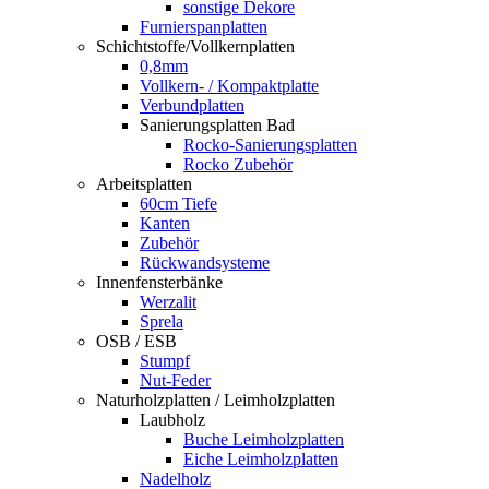
sonstige Dekore
Furnierspanplatten
Schichtstoffe/Vollkernplatten
0,8mm
Vollkern- / Kompaktplatte
Verbundplatten
Sanierungsplatten Bad
Rocko-Sanierungsplatten
Rocko Zubehör
Arbeitsplatten
60cm Tiefe
Kanten
Zubehör
Rückwandsysteme
Innenfensterbänke
Werzalit
Sprela
OSB / ESB
Stumpf
Nut-Feder
Naturholzplatten / Leimholzplatten
Laubholz
Buche Leimholzplatten
Eiche Leimholzplatten
Nadelholz