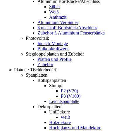
Aluminum Bordstücke/Abschluss
Silber
Weiß
Anthrazit
Aluminium-Verbinder
Kunststoff Bordstück/Abschluss
Zubehör f. Aluminium Fensterbänke
Photovoltaik
Indach-Montage
Balkonkraftwerk
Stegdoppelplatten und Zubehör
Platten und Profile
Zubehör
Platten / Tischlerbedarf
Spanplatten
Rohspanplatten
Stumpf
P2 (V20)
P3 (V100)
Leichtspanplatte
Dekorplatten
UniDekore
weiß
Holzdekore
Hochglanz- und Mattdekore