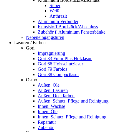
Aluminium Bordstück/Abschluss
Silber
Weiß
Anthrazit
Aluminium Verbinder
Kunststoff Bordstück/Abschluss
Zubehör f. Aluminium Fensterbänke
Nebeneingangstüren
Lasuren / Farben
Gori
Imprägnierung
Gori 33 Futur Plus Holzlasur
Gori 66 Holzschutzlasur
Gori 79 Farblos
Gori 88 Compactlasur
Osmo
Außen: Öle
Außen: Lasuren
Außen: Deckfarben
Außen: Schutz, Pflege und Reinigung
Innen: Wachse
Innen: Öle
Innen: Schutz, Pflege und Reinigung
Reparatur
Zubehör