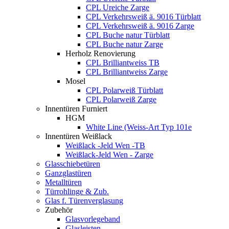
CPL Ureiche Zarge
CPL Verkehrsweiß ä. 9016 Türblatt
CPL Verkehrsweiß ä. 9016 Zarge
CPL Buche natur Türblatt
CPL Buche natur Zarge
Herholz Renovierung
CPL Brilliantweiss TB
CPL Brilliantweiss Zarge
Mosel
CPL Polarweiß Türblatt
CPL Polarweiß Zarge
Innentüren Furniert
HGM
White Line (Weiss-Art Typ 101e
Innentüren Weißlack
Weißlack -Jeld Wen -TB
Weißlack-Jeld Wen - Zarge
Glasschiebetüren
Ganzglastüren
Metalltüren
Türrohlinge & Zub.
Glas f. Türenverglasung
Zubehör
Glasvorlegeband
Glasleisten