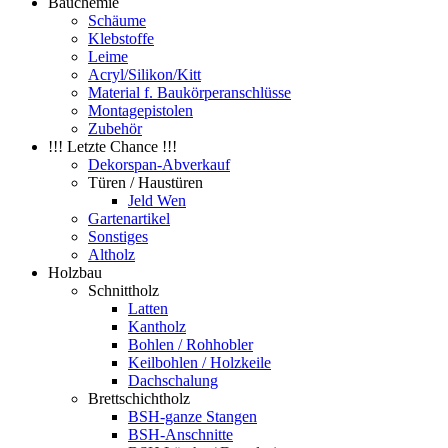
Bauchemie
Schäume
Klebstoffe
Leime
Acryl/Silikon/Kitt
Material f. Baukörperanschlüsse
Montagepistolen
Zubehör
!!! Letzte Chance !!!
Dekorspan-Abverkauf
Türen / Haustüren
Jeld Wen
Gartenartikel
Sonstiges
Altholz
Holzbau
Schnittholz
Latten
Kantholz
Bohlen / Rohhobler
Keilbohlen / Holzkeile
Dachschalung
Brettschichtholz
BSH-ganze Stangen
BSH-Anschnitte