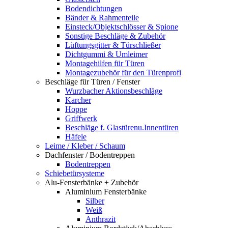
Bodendichtungen
Bänder & Rahmenteile
Einsteck/Objektschlösser & Spione
Sonstige Beschläge & Zubehör
Lüftungsgitter & Türschließer
Dichtgummi & Umleimer
Montagehilfen für Türen
Montagezubehör für den Türenprofi
Beschläge für Türen / Fenster
Wurzbacher Aktionsbeschläge
Karcher
Hoppe
Griffwerk
Beschläge f. Glastürenu.Innentüren
Häfele
Leime / Kleber / Schaum
Dachfenster / Bodentreppen
Bodentreppen
Schiebetürsysteme
Alu-Fensterbänke + Zubehör
Aluminium Fensterbänke
Silber
Weiß
Anthrazit