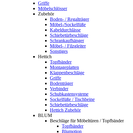
Griffe
Möbelschlösser
Zubehör
Boden- / Regalträger
Möbel-/Sockelfüße
Kabeldurchlässe
Schiebetürbeschläge
Schrankaufhänger
Möbel- / Filzgleiter
Sonstiges
Hettich
Topfbänder
Montageplatten
Klappenbeschläge
Griffe
Bodenträger
Verbinder
Schubkastensysteme
Sockelfüße / Tischbeine
Schiebetürbeschläge
Hettich Zubehör
BLUM
Beschläge für Möbeltüren / Topfbänder
Topfbänder
Blumotion