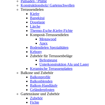
Palisaden / Pfähle
Konstruktionsholz/ Gartenschwellen
Terrassendielen
Kiefer
Bangkirai
Douglasie
Lärche
Thermo-Esche-Kiefer-Fichte
Komposit-Terrassendielen
Megawood
Apex
Bodendielen Spezialitäten
Kebony
Zubehör für Terrassenbeläge
Befestigung
Unterkonstruktion Alu und Lager
Keramische Terrassenplatten
Balkone und Zubehör
Balkonprofile
Balkonblenden
Balkon-Handläufe
Geländerpfosten
Gartenzäune und Zubehör
Zubehör
Fichte