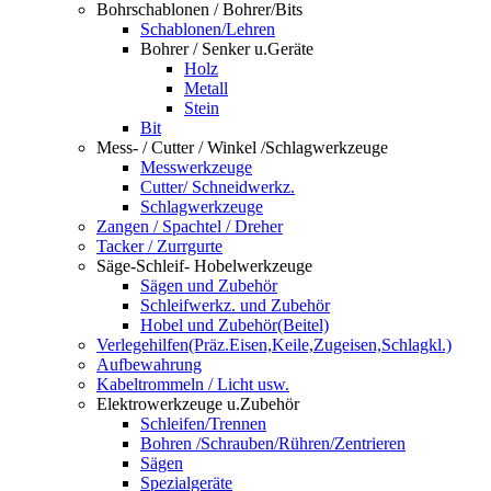
Bohrschablonen / Bohrer/Bits
Schablonen/Lehren
Bohrer / Senker u.Geräte
Holz
Metall
Stein
Bit
Mess- / Cutter / Winkel /Schlagwerkzeuge
Messwerkzeuge
Cutter/ Schneidwerkz.
Schlagwerkzeuge
Zangen / Spachtel / Dreher
Tacker / Zurrgurte
Säge-Schleif- Hobelwerkzeuge
Sägen und Zubehör
Schleifwerkz. und Zubehör
Hobel und Zubehör(Beitel)
Verlegehilfen(Präz.Eisen,Keile,Zugeisen,Schlagkl.)
Aufbewahrung
Kabeltrommeln / Licht usw.
Elektrowerkzeuge u.Zubehör
Schleifen/Trennen
Bohren /Schrauben/Rühren/Zentrieren
Sägen
Spezialgeräte