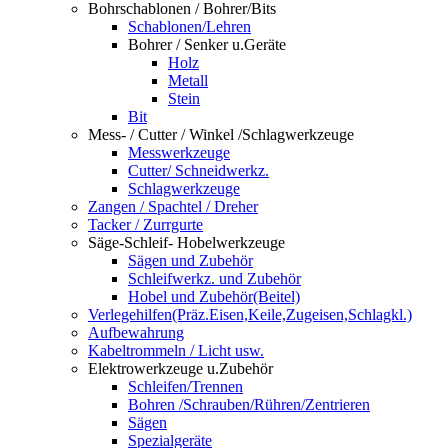
Bohrschablonen / Bohrer/Bits
Schablonen/Lehren
Bohrer / Senker u.Geräte
Holz
Metall
Stein
Bit
Mess- / Cutter / Winkel /Schlagwerkzeuge
Messwerkzeuge
Cutter/ Schneidwerkz.
Schlagwerkzeuge
Zangen / Spachtel / Dreher
Tacker / Zurrgurte
Säge-Schleif- Hobelwerkzeuge
Sägen und Zubehör
Schleifwerkz. und Zubehör
Hobel und Zubehör(Beitel)
Verlegehilfen(Präz.Eisen,Keile,Zugeisen,Schlagkl.)
Aufbewahrung
Kabeltrommeln / Licht usw.
Elektrowerkzeuge u.Zubehör
Schleifen/Trennen
Bohren /Schrauben/Rühren/Zentrieren
Sägen
Spezialgeräte