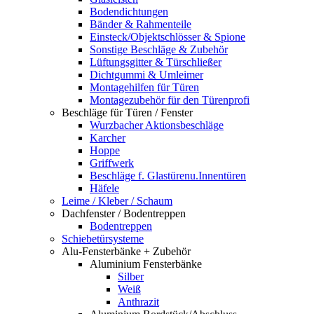
Bodendichtungen
Bänder & Rahmenteile
Einsteck/Objektschlösser & Spione
Sonstige Beschläge & Zubehör
Lüftungsgitter & Türschließer
Dichtgummi & Umleimer
Montagehilfen für Türen
Montagezubehör für den Türenprofi
Beschläge für Türen / Fenster
Wurzbacher Aktionsbeschläge
Karcher
Hoppe
Griffwerk
Beschläge f. Glastürenu.Innentüren
Häfele
Leime / Kleber / Schaum
Dachfenster / Bodentreppen
Bodentreppen
Schiebetürsysteme
Alu-Fensterbänke + Zubehör
Aluminium Fensterbänke
Silber
Weiß
Anthrazit