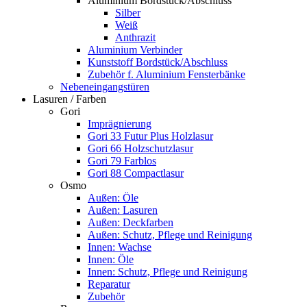
Aluminium Bordstück/Abschluss
Silber
Weiß
Anthrazit
Aluminium Verbinder
Kunststoff Bordstück/Abschluss
Zubehör f. Aluminium Fensterbänke
Nebeneingangstüren
Lasuren / Farben
Gori
Imprägnierung
Gori 33 Futur Plus Holzlasur
Gori 66 Holzschutzlasur
Gori 79 Farblos
Gori 88 Compactlasur
Osmo
Außen: Öle
Außen: Lasuren
Außen: Deckfarben
Außen: Schutz, Pflege und Reinigung
Innen: Wachse
Innen: Öle
Innen: Schutz, Pflege und Reinigung
Reparatur
Zubehör