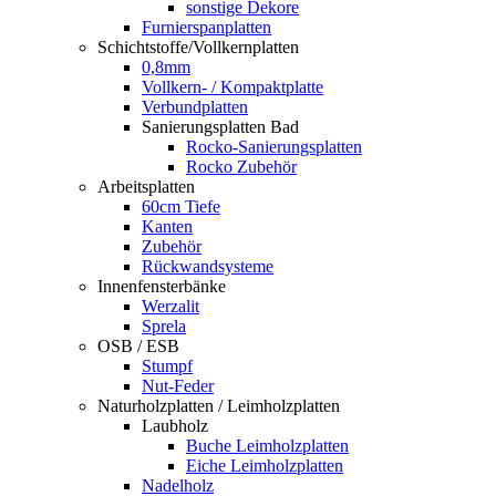
sonstige Dekore
Furnierspanplatten
Schichtstoffe/Vollkernplatten
0,8mm
Vollkern- / Kompaktplatte
Verbundplatten
Sanierungsplatten Bad
Rocko-Sanierungsplatten
Rocko Zubehör
Arbeitsplatten
60cm Tiefe
Kanten
Zubehör
Rückwandsysteme
Innenfensterbänke
Werzalit
Sprela
OSB / ESB
Stumpf
Nut-Feder
Naturholzplatten / Leimholzplatten
Laubholz
Buche Leimholzplatten
Eiche Leimholzplatten
Nadelholz