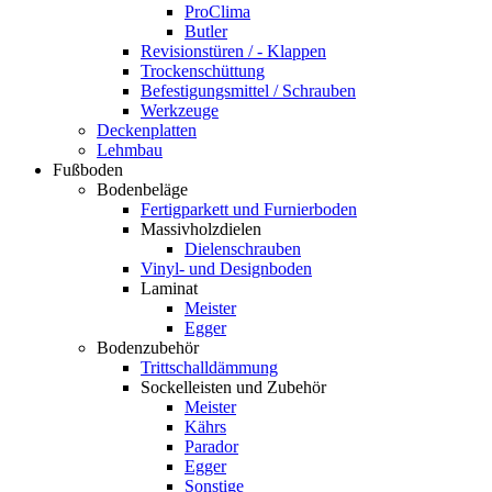
ProClima
Butler
Revisionstüren / - Klappen
Trockenschüttung
Befestigungsmittel / Schrauben
Werkzeuge
Deckenplatten
Lehmbau
Fußboden
Bodenbeläge
Fertigparkett und Furnierboden
Massivholzdielen
Dielenschrauben
Vinyl- und Designboden
Laminat
Meister
Egger
Bodenzubehör
Trittschalldämmung
Sockelleisten und Zubehör
Meister
Kährs
Parador
Egger
Sonstige