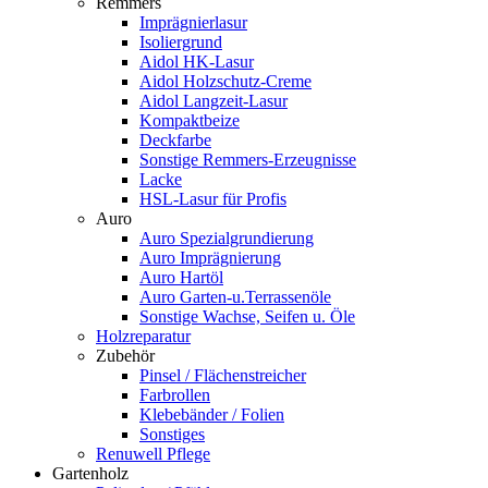
Remmers
Imprägnierlasur
Isoliergrund
Aidol HK-Lasur
Aidol Holzschutz-Creme
Aidol Langzeit-Lasur
Kompaktbeize
Deckfarbe
Sonstige Remmers-Erzeugnisse
Lacke
HSL-Lasur für Profis
Auro
Auro Spezialgrundierung
Auro Imprägnierung
Auro Hartöl
Auro Garten-u.Terrassenöle
Sonstige Wachse, Seifen u. Öle
Holzreparatur
Zubehör
Pinsel / Flächenstreicher
Farbrollen
Klebebänder / Folien
Sonstiges
Renuwell Pflege
Gartenholz