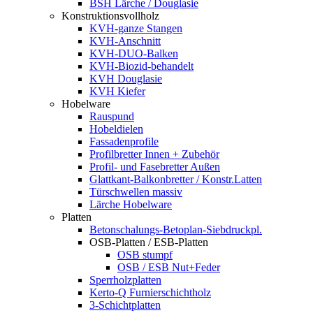
BSH Lärche / Douglasie
Konstruktionsvollholz
KVH-ganze Stangen
KVH-Anschnitt
KVH-DUO-Balken
KVH-Biozid-behandelt
KVH Douglasie
KVH Kiefer
Hobelware
Rauspund
Hobeldielen
Fassadenprofile
Profilbretter Innen + Zubehör
Profil- und Fasebretter Außen
Glattkant-Balkonbretter / Konstr.Latten
Türschwellen massiv
Lärche Hobelware
Platten
Betonschalungs-Betoplan-Siebdruckpl.
OSB-Platten / ESB-Platten
OSB stumpf
OSB / ESB Nut+Feder
Sperrholzplatten
Kerto-Q Furnierschichtholz
3-Schichtplatten