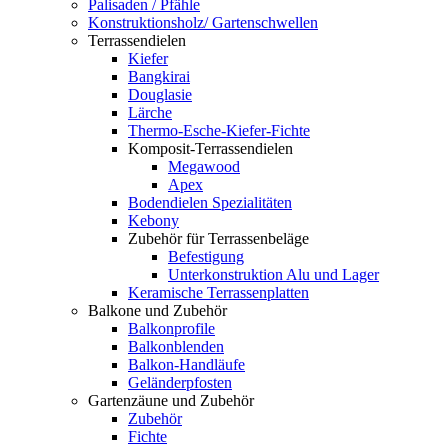
Palisaden / Pfähle
Konstruktionsholz/ Gartenschwellen
Terrassendielen
Kiefer
Bangkirai
Douglasie
Lärche
Thermo-Esche-Kiefer-Fichte
Komposit-Terrassendielen
Megawood
Apex
Bodendielen Spezialitäten
Kebony
Zubehör für Terrassenbeläge
Befestigung
Unterkonstruktion Alu und Lager
Keramische Terrassenplatten
Balkone und Zubehör
Balkonprofile
Balkonblenden
Balkon-Handläufe
Geländerpfosten
Gartenzäune und Zubehör
Zubehör
Fichte