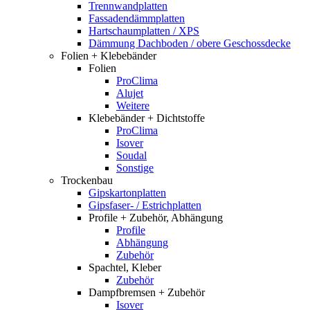
Trennwandplatten
Fassadendämmplatten
Hartschaumplatten / XPS
Dämmung Dachboden / obere Geschossdecke
Folien + Klebebänder
Folien
ProClima
Alujet
Weitere
Klebebänder + Dichtstoffe
ProClima
Isover
Soudal
Sonstige
Trockenbau
Gipskartonplatten
Gipsfaser- / Estrichplatten
Profile + Zubehör, Abhängung
Profile
Abhängung
Zubehör
Spachtel, Kleber
Zubehör
Dampfbremsen + Zubehör
Isover