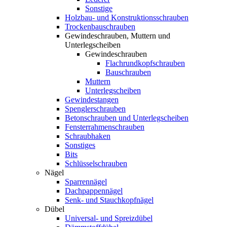
Sonstige
Holzbau- und Konstruktionsschrauben
Trockenbauschrauben
Gewindeschrauben, Muttern und
Unterlegscheiben
Gewindeschrauben
Flachrundkopfschrauben
Bauschrauben
Muttern
Unterlegscheiben
Gewindestangen
Spenglerschrauben
Betonschrauben und Unterlegscheiben
Fensterrahmenschrauben
Schraubhaken
Sonstiges
Bits
Schlüsselschrauben
Nägel
Sparrennägel
Dachpappennägel
Senk- und Stauchkopfnägel
Dübel
Universal- und Spreizdübel