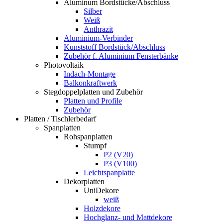
Aluminum Bordstücke/Abschluss
Silber
Weiß
Anthrazit
Aluminium-Verbinder
Kunststoff Bordstück/Abschluss
Zubehör f. Aluminium Fensterbänke
Photovoltaik
Indach-Montage
Balkonkraftwerk
Stegdoppelplatten und Zubehör
Platten und Profile
Zubehör
Platten / Tischlerbedarf
Spanplatten
Rohspanplatten
Stumpf
P2 (V20)
P3 (V100)
Leichtspanplatte
Dekorplatten
UniDekore
weiß
Holzdekore
Hochglanz- und Mattdekore