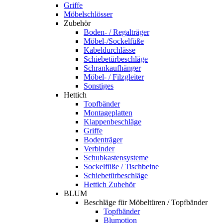
Griffe
Möbelschlösser
Zubehör
Boden- / Regalträger
Möbel-/Sockelfüße
Kabeldurchlässe
Schiebetürbeschläge
Schrankaufhänger
Möbel- / Filzgleiter
Sonstiges
Hettich
Topfbänder
Montageplatten
Klappenbeschläge
Griffe
Bodenträger
Verbinder
Schubkastensysteme
Sockelfüße / Tischbeine
Schiebetürbeschläge
Hettich Zubehör
BLUM
Beschläge für Möbeltüren / Topfbänder
Topfbänder
Blumotion