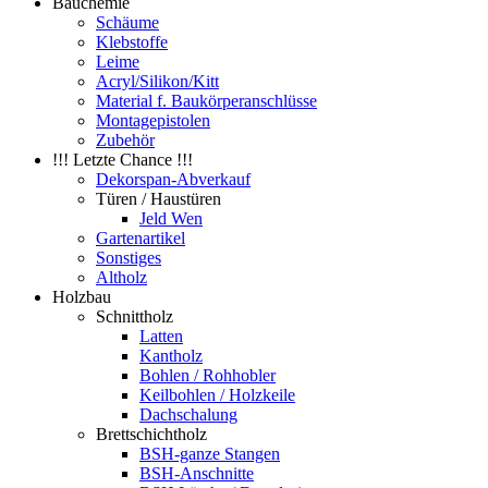
Bauchemie
Schäume
Klebstoffe
Leime
Acryl/Silikon/Kitt
Material f. Baukörperanschlüsse
Montagepistolen
Zubehör
!!! Letzte Chance !!!
Dekorspan-Abverkauf
Türen / Haustüren
Jeld Wen
Gartenartikel
Sonstiges
Altholz
Holzbau
Schnittholz
Latten
Kantholz
Bohlen / Rohhobler
Keilbohlen / Holzkeile
Dachschalung
Brettschichtholz
BSH-ganze Stangen
BSH-Anschnitte