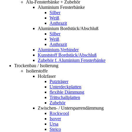
Alu-Fensterbänke + Zubehör
Aluminium Fensterbänke
Silber
Weiß
Anthrazit
Aluminium Bordstück/Abschluß
Silber
Weiß
Anthrazit
Aluminium-Verbinder
Kunststoff Bordstück/Abschluß
Zubehör f. Aluminium Fensterbänke
Trockenbau / Isolierung
Isolierstoffe
Holzfaser
Putzträger
Unterdeckplatten
flexible Dämmung
Trittschallplatten
Zubehör
Zwischen- / Untersparrendämmung
Rockwool
Isover
Ursa
Steico