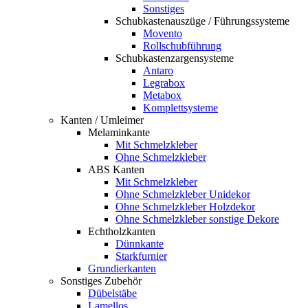
Sonstiges
Schubkastenauszüge / Führungssysteme
Movento
Rollschubführung
Schubkastenzargensysteme
Antaro
Legrabox
Metabox
Komplettsysteme
Kanten / Umleimer
Melaminkante
Mit Schmelzkleber
Ohne Schmelzkleber
ABS Kanten
Mit Schmelzkleber
Ohne Schmelzkleber Unidekor
Ohne Schmelzkleber Holzdekor
Ohne Schmelzkleber sonstige Dekore
Echtholzkanten
Dünnkante
Starkfurnier
Grundierkanten
Sonstiges Zubehör
Dübelstäbe
Lamellos