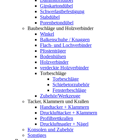
Dämmstoffdübel
Gipskartondübel
Schwerlastbefestigung
Stabdübel
Porenbetondübel
Baubeschläge und Holzverbinder
Winkel
Balkenschuhe / Knaggen
Flach- und Lochverbinder
Pfostenträger
Bodenhülsen
Holzverbinder
verdeckte Holzverbinder
Torbeschläge
Torbeschläge
Schiebetorzubehör
Fensterbeschläge
Zubehör/Werkzeuge
Tacker, Klammern und Krallen
Handtacker + Klammern
Drucklufttacker + Klammern
Profilbrettkrallen
Druckluftnagler + Nägel
Konsolen und Zubehör
Sonstiges