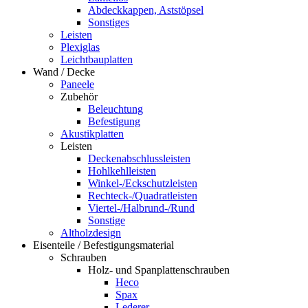
Abdeckkappen, Aststöpsel
Sonstiges
Leisten
Plexiglas
Leichtbauplatten
Wand / Decke
Paneele
Zubehör
Beleuchtung
Befestigung
Akustikplatten
Leisten
Deckenabschlussleisten
Hohlkehlleisten
Winkel-/Eckschutzleisten
Rechteck-/Quadratleisten
Viertel-/Halbrund-/Rund
Sonstige
Altholzdesign
Eisenteile / Befestigungsmaterial
Schrauben
Holz- und Spanplattenschrauben
Heco
Spax
Lederer