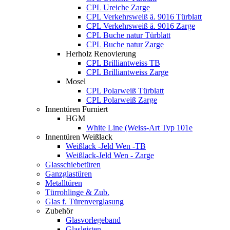
CPL Ureiche Zarge
CPL Verkehrsweiß ä. 9016 Türblatt
CPL Verkehrsweiß ä. 9016 Zarge
CPL Buche natur Türblatt
CPL Buche natur Zarge
Herholz Renovierung
CPL Brilliantweiss TB
CPL Brilliantweiss Zarge
Mosel
CPL Polarweiß Türblatt
CPL Polarweiß Zarge
Innentüren Furniert
HGM
White Line (Weiss-Art Typ 101e
Innentüren Weißlack
Weißlack -Jeld Wen -TB
Weißlack-Jeld Wen - Zarge
Glasschiebetüren
Ganzglastüren
Metalltüren
Türrohlinge & Zub.
Glas f. Türenverglasung
Zubehör
Glasvorlegeband
Glasleisten