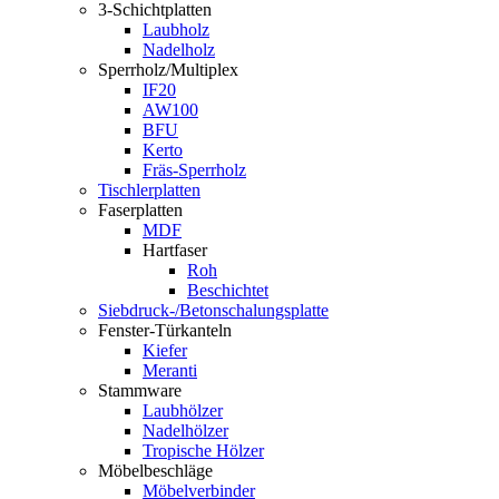
3-Schichtplatten
Laubholz
Nadelholz
Sperrholz/Multiplex
IF20
AW100
BFU
Kerto
Fräs-Sperrholz
Tischlerplatten
Faserplatten
MDF
Hartfaser
Roh
Beschichtet
Siebdruck-/Betonschalungsplatte
Fenster-Türkanteln
Kiefer
Meranti
Stammware
Laubhölzer
Nadelhölzer
Tropische Hölzer
Möbelbeschläge
Möbelverbinder