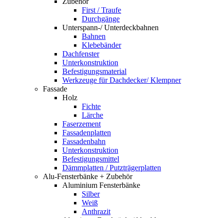
Zubehör
First / Traufe
Durchgänge
Unterspann-/ Unterdeckbahnen
Bahnen
Klebebänder
Dachfenster
Unterkonstruktion
Befestigungsmaterial
Werkzeuge für Dachdecker/ Klempner
Fassade
Holz
Fichte
Lärche
Faserzement
Fassadenplatten
Fassadenbahn
Unterkonstruktion
Befestigungsmittel
Dämmplatten / Putzträgerplatten
Alu-Fensterbänke + Zubehör
Aluminium Fensterbänke
Silber
Weiß
Anthrazit