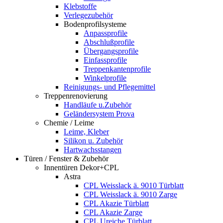
Klebstoffe
Verlegezubehör
Bodenprofilsysteme
Anpassprofile
Abschlußprofile
Übergangsprofile
Einfassprofile
Treppenkantenprofile
Winkelprofile
Reinigungs- und Pflegemittel
Treppenrenovierung
Handläufe u.Zubehör
Geländersystem Prova
Chemie / Leime
Leime, Kleber
Silikon u. Zubehör
Hartwachsstangen
Türen / Fenster & Zubehör
Innentüren Dekor+CPL
Astra
CPL Weisslack ä. 9010 Türblatt
CPL Weisslack ä. 9010 Zarge
CPL Akazie Türblatt
CPL Akazie Zarge
CPL Ureiche Türblatt