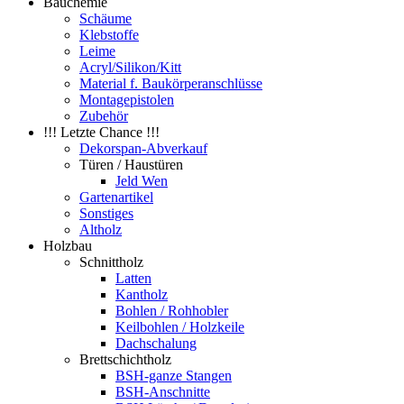
Bauchemie
Schäume
Klebstoffe
Leime
Acryl/Silikon/Kitt
Material f. Baukörperanschlüsse
Montagepistolen
Zubehör
!!! Letzte Chance !!!
Dekorspan-Abverkauf
Türen / Haustüren
Jeld Wen
Gartenartikel
Sonstiges
Altholz
Holzbau
Schnittholz
Latten
Kantholz
Bohlen / Rohhobler
Keilbohlen / Holzkeile
Dachschalung
Brettschichtholz
BSH-ganze Stangen
BSH-Anschnitte