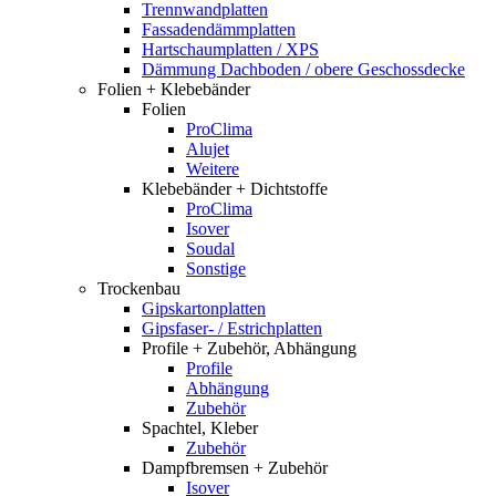
Trennwandplatten
Fassadendämmplatten
Hartschaumplatten / XPS
Dämmung Dachboden / obere Geschossdecke
Folien + Klebebänder
Folien
ProClima
Alujet
Weitere
Klebebänder + Dichtstoffe
ProClima
Isover
Soudal
Sonstige
Trockenbau
Gipskartonplatten
Gipsfaser- / Estrichplatten
Profile + Zubehör, Abhängung
Profile
Abhängung
Zubehör
Spachtel, Kleber
Zubehör
Dampfbremsen + Zubehör
Isover