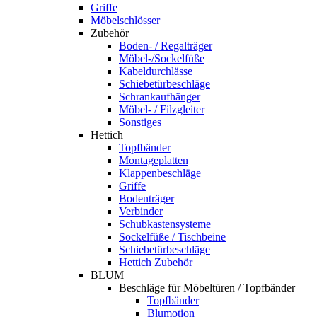
Griffe
Möbelschlösser
Zubehör
Boden- / Regalträger
Möbel-/Sockelfüße
Kabeldurchlässe
Schiebetürbeschläge
Schrankaufhänger
Möbel- / Filzgleiter
Sonstiges
Hettich
Topfbänder
Montageplatten
Klappenbeschläge
Griffe
Bodenträger
Verbinder
Schubkastensysteme
Sockelfüße / Tischbeine
Schiebetürbeschläge
Hettich Zubehör
BLUM
Beschläge für Möbeltüren / Topfbänder
Topfbänder
Blumotion