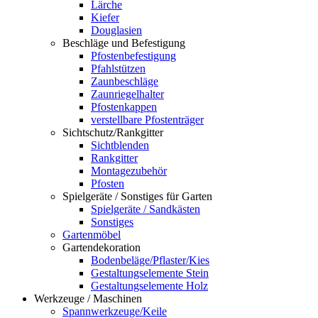
Lärche
Kiefer
Douglasien
Beschläge und Befestigung
Pfostenbefestigung
Pfahlstützen
Zaunbeschläge
Zaunriegelhalter
Pfostenkappen
verstellbare Pfostenträger
Sichtschutz/Rankgitter
Sichtblenden
Rankgitter
Montagezubehör
Pfosten
Spielgeräte / Sonstiges für Garten
Spielgeräte / Sandkästen
Sonstiges
Gartenmöbel
Gartendekoration
Bodenbeläge/Pflaster/Kies
Gestaltungselemente Stein
Gestaltungselemente Holz
Werkzeuge / Maschinen
Spannwerkzeuge/Keile