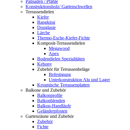
Palisaden / Pfähle
Konstruktionsholz/ Gartenschwellen
Terrassendielen
Kiefer
Bangkirai
Douglasie
Lärche
Thermo-Esche-Kiefer-Fichte
Komposit-Terrassendielen
Megawood
Apex
Bodendielen Spezialitäten
Kebony
Zubehör für Terrassenbeläge
Befestigung
Unterkonstruktion Alu und Lager
Keramische Terrassenplatten
Balkone und Zubehör
Balkonprofile
Balkonblenden
Balkon-Handläufe
Geländerpfosten
Gartenzäune und Zubehör
Zubehör
Fichte