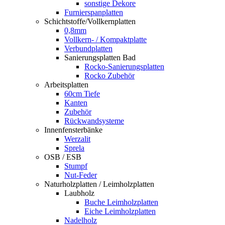
sonstige Dekore
Furnierspanplatten
Schichtstoffe/Vollkernplatten
0,8mm
Vollkern- / Kompaktplatte
Verbundplatten
Sanierungsplatten Bad
Rocko-Sanierungsplatten
Rocko Zubehör
Arbeitsplatten
60cm Tiefe
Kanten
Zubehör
Rückwandsysteme
Innenfensterbänke
Werzalit
Sprela
OSB / ESB
Stumpf
Nut-Feder
Naturholzplatten / Leimholzplatten
Laubholz
Buche Leimholzplatten
Eiche Leimholzplatten
Nadelholz