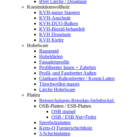
BSH Lärche / Douglasie
Konstruktionsvollholz
KVH-ganze Stangen
KVH-Anschnitt
KVH-DUO-Balken
KVH-Biozid-behandelt
KVH Douglasie
KVH Kiefer
Hobelware
Rauspund
Hobeldielen
Fassadenprofile
Profilbretter Innen + Zubehör
Profil- und Fasebretter Außen
Glattkant-Balkonbretter / Konstr.Latten
Türschwellen massiv
Lärche Hobelware
Platten
Betonschalungs-Betoplan-Siebdruckpl.
OSB-Platten / ESB-Platten
OSB stumpf
OSB / ESB Nut+Feder
Sperrholzplatten
Kerto-Q Furnierschichtholz
3-Schichtplatten