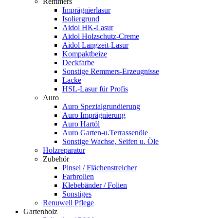
Remmers
Imprägnierlasur
Isoliergrund
Aidol HK-Lasur
Aidol Holzschutz-Creme
Aidol Langzeit-Lasur
Kompaktbeize
Deckfarbe
Sonstige Remmers-Erzeugnisse
Lacke
HSL-Lasur für Profis
Auro
Auro Spezialgrundierung
Auro Imprägnierung
Auro Hartöl
Auro Garten-u.Terrassenöle
Sonstige Wachse, Seifen u. Öle
Holzreparatur
Zubehör
Pinsel / Flächenstreicher
Farbrollen
Klebebänder / Folien
Sonstiges
Renuwell Pflege
Gartenholz