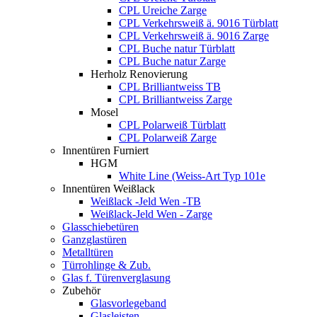
CPL Ureiche Zarge
CPL Verkehrsweiß ä. 9016 Türblatt
CPL Verkehrsweiß ä. 9016 Zarge
CPL Buche natur Türblatt
CPL Buche natur Zarge
Herholz Renovierung
CPL Brilliantweiss TB
CPL Brilliantweiss Zarge
Mosel
CPL Polarweiß Türblatt
CPL Polarweiß Zarge
Innentüren Furniert
HGM
White Line (Weiss-Art Typ 101e
Innentüren Weißlack
Weißlack -Jeld Wen -TB
Weißlack-Jeld Wen - Zarge
Glasschiebetüren
Ganzglastüren
Metalltüren
Türrohlinge & Zub.
Glas f. Türenverglasung
Zubehör
Glasvorlegeband
Glasleisten