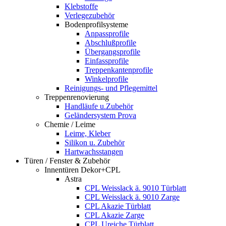
Klebstoffe
Verlegezubehör
Bodenprofilsysteme
Anpassprofile
Abschlußprofile
Übergangsprofile
Einfassprofile
Treppenkantenprofile
Winkelprofile
Reinigungs- und Pflegemittel
Treppenrenovierung
Handläufe u.Zubehör
Geländersystem Prova
Chemie / Leime
Leime, Kleber
Silikon u. Zubehör
Hartwachsstangen
Türen / Fenster & Zubehör
Innentüren Dekor+CPL
Astra
CPL Weisslack ä. 9010 Türblatt
CPL Weisslack ä. 9010 Zarge
CPL Akazie Türblatt
CPL Akazie Zarge
CPL Ureiche Türblatt