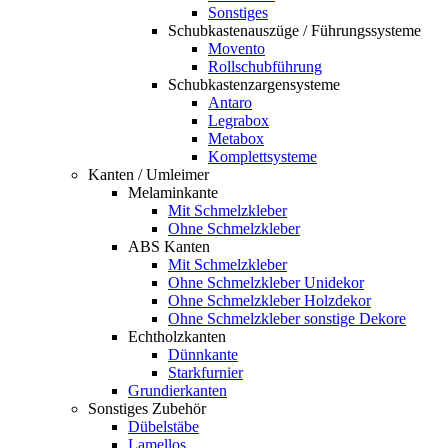
Sonstiges
Schubkastenauszüge / Führungssysteme
Movento
Rollschubführung
Schubkastenzargensysteme
Antaro
Legrabox
Metabox
Komplettsysteme
Kanten / Umleimer
Melaminkante
Mit Schmelzkleber
Ohne Schmelzkleber
ABS Kanten
Mit Schmelzkleber
Ohne Schmelzkleber Unidekor
Ohne Schmelzkleber Holzdekor
Ohne Schmelzkleber sonstige Dekore
Echtholzkanten
Dünnkante
Starkfurnier
Grundierkanten
Sonstiges Zubehör
Dübelstäbe
Lamellos