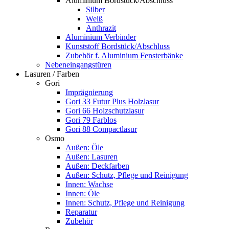
Aluminium Bordstück/Abschluss
Silber
Weiß
Anthrazit
Aluminium Verbinder
Kunststoff Bordstück/Abschluss
Zubehör f. Aluminium Fensterbänke
Nebeneingangstüren
Lasuren / Farben
Gori
Imprägnierung
Gori 33 Futur Plus Holzlasur
Gori 66 Holzschutzlasur
Gori 79 Farblos
Gori 88 Compactlasur
Osmo
Außen: Öle
Außen: Lasuren
Außen: Deckfarben
Außen: Schutz, Pflege und Reinigung
Innen: Wachse
Innen: Öle
Innen: Schutz, Pflege und Reinigung
Reparatur
Zubehör