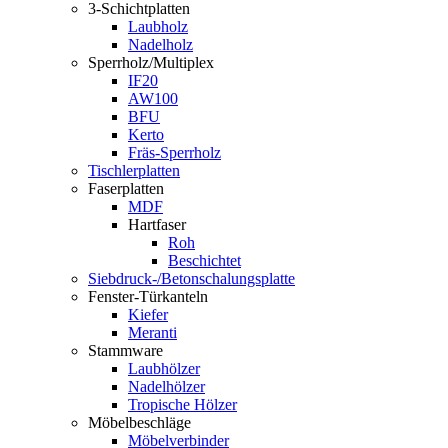
3-Schichtplatten
Laubholz
Nadelholz
Sperrholz/Multiplex
IF20
AW100
BFU
Kerto
Fräs-Sperrholz
Tischlerplatten
Faserplatten
MDF
Hartfaser
Roh
Beschichtet
Siebdruck-/Betonschalungsplatte
Fenster-Türkanteln
Kiefer
Meranti
Stammware
Laubhölzer
Nadelhölzer
Tropische Hölzer
Möbelbeschläge
Möbelverbinder