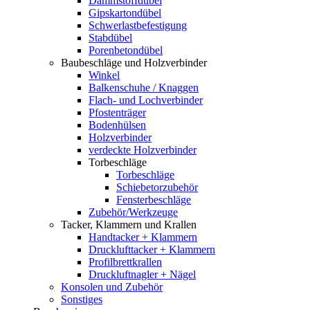
Dämmstoffdübel
Gipskartondübel
Schwerlastbefestigung
Stabdübel
Porenbetondübel
Baubeschläge und Holzverbinder
Winkel
Balkenschuhe / Knaggen
Flach- und Lochverbinder
Pfostenträger
Bodenhülsen
Holzverbinder
verdeckte Holzverbinder
Torbeschläge
Torbeschläge
Schiebetorzubehör
Fensterbeschläge
Zubehör/Werkzeuge
Tacker, Klammern und Krallen
Handtacker + Klammern
Drucklufttacker + Klammern
Profilbrettkrallen
Druckluftnagler + Nägel
Konsolen und Zubehör
Sonstiges