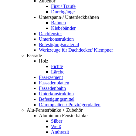
Zubehör
First / Traufe
Durchgänge
Unterspann-/ Unterdeckbahnen
Bahnen
Klebebänder
Dachfenster
Unterkonstruktion
Befestigungsmaterial
Werkzeuge für Dachdecker/ Klempner
Fassade
Holz
Fichte
Lärche
Faserzement
Fassadenplatten
Fassadenbahn
Unterkonstruktion
Befestigungsmittel
Dämmplatten / Putzträgerplatten
Alu-Fensterbänke + Zubehör
Aluminium Fensterbänke
Silber
Weiß
Anthrazit