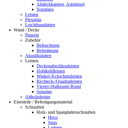
Abdeckkappen, Aststöpsel
Sonstiges
Leisten
Plexiglas
Leichtbauplatten
Wand / Decke
Paneele
Zubehör
Beleuchtung
Befestigung
Akustikplatten
Leisten
Deckenabschlussleisten
Hohlkehlleisten
Winkel-/Eckschutzleisten
Rechteck-/Quadratleisten
Viertel-/Halbrund-/Rund
Sonstige
Altholzdesign
Eisenteile / Befestigungsmaterial
Schrauben
Holz- und Spanplattenschrauben
Heco
Spax
Lederer