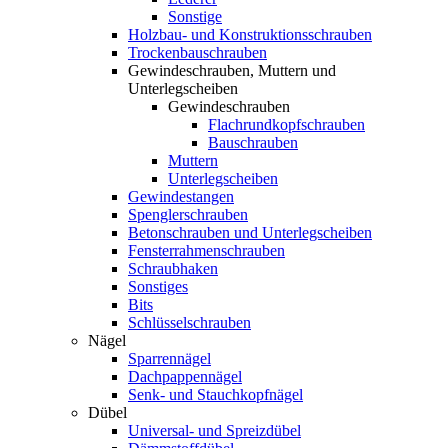
Sonstige
Holzbau- und Konstruktionsschrauben
Trockenbauschrauben
Gewindeschrauben, Muttern und
Unterlegscheiben
Gewindeschrauben
Flachrundkopfschrauben
Bauschrauben
Muttern
Unterlegscheiben
Gewindestangen
Spenglerschrauben
Betonschrauben und Unterlegscheiben
Fensterrahmenschrauben
Schraubhaken
Sonstiges
Bits
Schlüsselschrauben
Nägel
Sparrennägel
Dachpappennägel
Senk- und Stauchkopfnägel
Dübel
Universal- und Spreizdübel