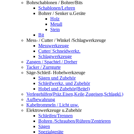
Bohrschablonen / Bohrer/Bits
Schablonen/Lehren
Bohrer / Senker u.Geräte
Holz
Metall
Stein
Bit
Mess- / Cutter / Winkel /Schlagwerkzeuge
Messwerkzeuge
Cutter/ Schneidwerkz.
Schlagwerkzeuge
Zangen / Spachtel / Dreher
Tacker / Zurrgurte
Säge-Schleif- Hobelwerkzeuge
Sägen und Zubehör
Schleifwerkz. und Zubehör
Hobel und Zubehör(Beitel)
Verlegehilfen(Präz.Eisen,Keile,Zugeisen,Schlagkl.)
Aufbewahrung
Kabeltrommeln / Licht usw.
Elektrowerkzeuge u.Zubehör
Schleifen/Trennen
Bohren /Schrauben/Rühren/Zentrieren
Sägen
Spezialgeräte