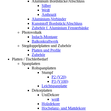
Aluminum Bordstücke/Abschluss
Silber
Weiß
Anthrazit
Aluminium-Verbinder
Kunststoff Bordstück/Abschluss
Zubehör f. Aluminium Fensterbänke
Photovoltaik
Indach-Montage
Balkonkraftwerk
Stegdoppelplatten und Zubehör
Platten und Profile
Zubehör
Platten / Tischlerbedarf
Spanplatten
Rohspanplatten
Stumpf
P2 (V20)
P3 (V100)
Leichtspanplatte
Dekorplatten
UniDekore
weiß
Holzdekore
Hochglanz- und Mattdekore