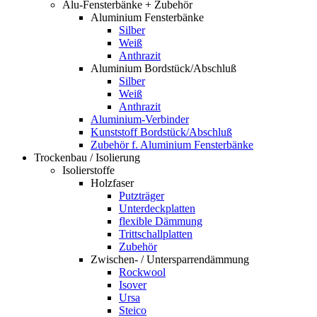
Alu-Fensterbänke + Zubehör
Aluminium Fensterbänke
Silber
Weiß
Anthrazit
Aluminium Bordstück/Abschluß
Silber
Weiß
Anthrazit
Aluminium-Verbinder
Kunststoff Bordstück/Abschluß
Zubehör f. Aluminium Fensterbänke
Trockenbau / Isolierung
Isolierstoffe
Holzfaser
Putzträger
Unterdeckplatten
flexible Dämmung
Trittschallplatten
Zubehör
Zwischen- / Untersparrendämmung
Rockwool
Isover
Ursa
Steico