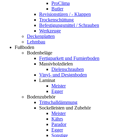
ProClima
Butler
Revisionstüren / - Klappen
Trockenschüttung
Befestigungsmittel / Schrauben
Werkzeuge
Deckenplatten
Lehmbau
Fußboden
Bodenbeläge
Fertigparkett und Furnierboden
Massivholzdielen
Dielenschrauben
Vinyl- und Designboden
Laminat
Meister
Egger
Bodenzubehör
Trittschalldämmung
Sockelleisten und Zubehör
Meister
Kährs
Parador
Egger
Sonstige