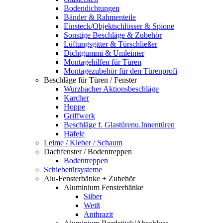
Bodendichtungen
Bänder & Rahmenteile
Einsteck/Objektschlösser & Spione
Sonstige Beschläge & Zubehör
Lüftungsgitter & Türschließer
Dichtgummi & Umleimer
Montagehilfen für Türen
Montagezubehör für den Türenprofi
Beschläge für Türen / Fenster
Wurzbacher Aktionsbeschläge
Karcher
Hoppe
Griffwerk
Beschläge f. Glastürenu.Innentüren
Häfele
Leime / Kleber / Schaum
Dachfenster / Bodentreppen
Bodentreppen
Schiebetürsysteme
Alu-Fensterbänke + Zubehör
Aluminium Fensterbänke
Silber
Weiß
Anthrazit