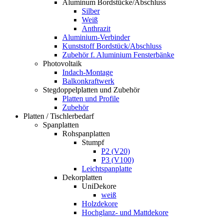
Aluminum Bordstücke/Abschluss
Silber
Weiß
Anthrazit
Aluminium-Verbinder
Kunststoff Bordstück/Abschluss
Zubehör f. Aluminium Fensterbänke
Photovoltaik
Indach-Montage
Balkonkraftwerk
Stegdoppelplatten und Zubehör
Platten und Profile
Zubehör
Platten / Tischlerbedarf
Spanplatten
Rohspanplatten
Stumpf
P2 (V20)
P3 (V100)
Leichtspanplatte
Dekorplatten
UniDekore
weiß
Holzdekore
Hochglanz- und Mattdekore