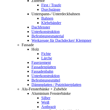
Zubehör
First / Traufe
Durchgänge
Unterspann-/ Unterdeckbahnen
Bahnen
Klebebänder
Dachfenster
Unterkonstruktion
Befestigungsmaterial
Werkzeuge für Dachdecker/ Klempner
Fassade
Holz
Fichte
Lärche
Faserzement
Fassadenplatten
Fassadenbahn
Unterkonstruktion
Befestigungsmittel
Dämmplatten / Putzträgerplatten
Alu-Fensterbänke + Zubehör
Aluminium Fensterbänke
Silber
Weiß
Anthrazit