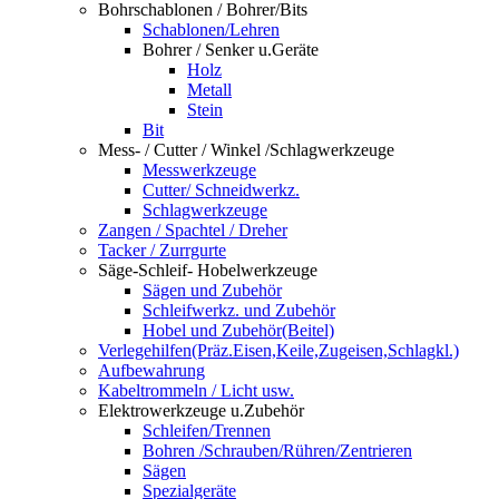
Bohrschablonen / Bohrer/Bits
Schablonen/Lehren
Bohrer / Senker u.Geräte
Holz
Metall
Stein
Bit
Mess- / Cutter / Winkel /Schlagwerkzeuge
Messwerkzeuge
Cutter/ Schneidwerkz.
Schlagwerkzeuge
Zangen / Spachtel / Dreher
Tacker / Zurrgurte
Säge-Schleif- Hobelwerkzeuge
Sägen und Zubehör
Schleifwerkz. und Zubehör
Hobel und Zubehör(Beitel)
Verlegehilfen(Präz.Eisen,Keile,Zugeisen,Schlagkl.)
Aufbewahrung
Kabeltrommeln / Licht usw.
Elektrowerkzeuge u.Zubehör
Schleifen/Trennen
Bohren /Schrauben/Rühren/Zentrieren
Sägen
Spezialgeräte