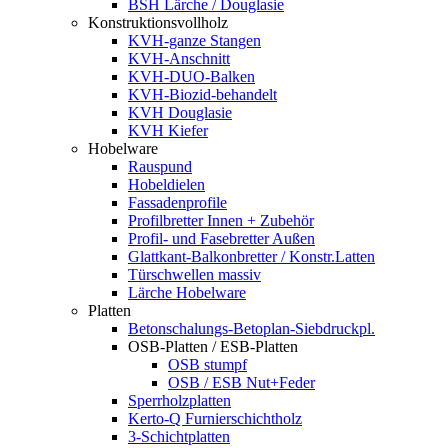
BSH Lärche / Douglasie
Konstruktionsvollholz
KVH-ganze Stangen
KVH-Anschnitt
KVH-DUO-Balken
KVH-Biozid-behandelt
KVH Douglasie
KVH Kiefer
Hobelware
Rauspund
Hobeldielen
Fassadenprofile
Profilbretter Innen + Zubehör
Profil- und Fasebretter Außen
Glattkant-Balkonbretter / Konstr.Latten
Türschwellen massiv
Lärche Hobelware
Platten
Betonschalungs-Betoplan-Siebdruckpl.
OSB-Platten / ESB-Platten
OSB stumpf
OSB / ESB Nut+Feder
Sperrholzplatten
Kerto-Q Furnierschichtholz
3-Schichtplatten