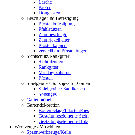
Lärche
Kiefer
Douglasien
Beschläge und Befestigung
Pfostenbefestigung
Pfahlstützen
Zaunbeschläge
Zaunriegelhalter
Pfostenkappen
verstellbare Pfostenträger
Sichtschutz/Rankgitter
Sichtblenden
Rankgitter
Montagezubehör
Pfosten
Spielgeräte / Sonstiges für Garten
Spielgeräte / Sandkästen
Sonstiges
Gartenmöbel
Gartendekoration
Bodenbeläge/Pflaster/Kies
Gestaltungselemente Stein
Gestaltungselemente Holz
Werkzeuge / Maschinen
Spannwerkzeuge/Keile