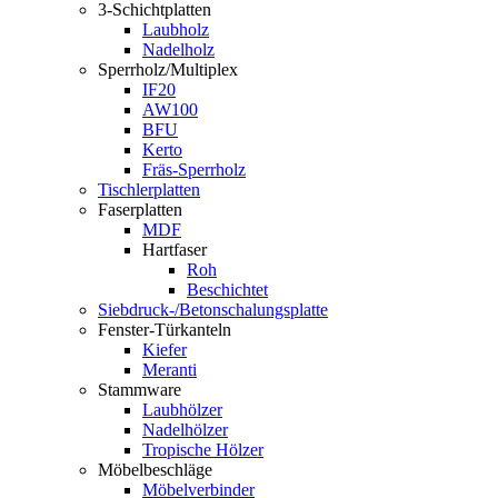
3-Schichtplatten
Laubholz
Nadelholz
Sperrholz/Multiplex
IF20
AW100
BFU
Kerto
Fräs-Sperrholz
Tischlerplatten
Faserplatten
MDF
Hartfaser
Roh
Beschichtet
Siebdruck-/Betonschalungsplatte
Fenster-Türkanteln
Kiefer
Meranti
Stammware
Laubhölzer
Nadelhölzer
Tropische Hölzer
Möbelbeschläge
Möbelverbinder