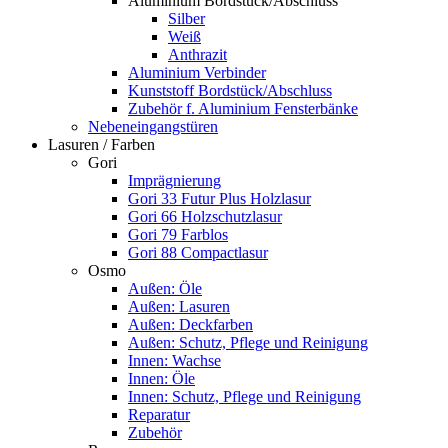
Aluminium Bordstück/Abschluss
Silber
Weiß
Anthrazit
Aluminium Verbinder
Kunststoff Bordstück/Abschluss
Zubehör f. Aluminium Fensterbänke
Nebeneingangstüren
Lasuren / Farben
Gori
Imprägnierung
Gori 33 Futur Plus Holzlasur
Gori 66 Holzschutzlasur
Gori 79 Farblos
Gori 88 Compactlasur
Osmo
Außen: Öle
Außen: Lasuren
Außen: Deckfarben
Außen: Schutz, Pflege und Reinigung
Innen: Wachse
Innen: Öle
Innen: Schutz, Pflege und Reinigung
Reparatur
Zubehör