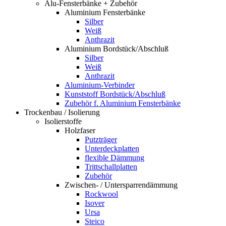
Alu-Fensterbänke + Zubehör
Aluminium Fensterbänke
Silber
Weiß
Anthrazit
Aluminium Bordstück/Abschluß
Silber
Weiß
Anthrazit
Aluminium-Verbinder
Kunststoff Bordstück/Abschluß
Zubehör f. Aluminium Fensterbänke
Trockenbau / Isolierung
Isolierstoffe
Holzfaser
Putzträger
Unterdeckplatten
flexible Dämmung
Trittschallplatten
Zubehör
Zwischen- / Untersparrendämmung
Rockwool
Isover
Ursa
Steico