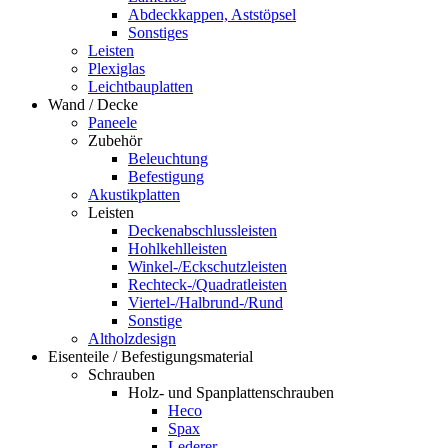
Abdeckkappen, Aststöpsel
Sonstiges
Leisten
Plexiglas
Leichtbauplatten
Wand / Decke
Paneele
Zubehör
Beleuchtung
Befestigung
Akustikplatten
Leisten
Deckenabschlussleisten
Hohlkehlleisten
Winkel-/Eckschutzleisten
Rechteck-/Quadratleisten
Viertel-/Halbrund-/Rund
Sonstige
Altholzdesign
Eisenteile / Befestigungsmaterial
Schrauben
Holz- und Spanplattenschrauben
Heco
Spax
Lederer