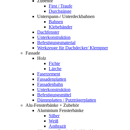
Zubehör
First / Traufe
Durchgänge
Unterspann-/ Unterdeckbahnen
Bahnen
Klebebänder
Dachfenster
Unterkonstruktion
Befestigungsmaterial
Werkzeuge für Dachdecker/ Klempner
Fassade
Holz
Fichte
Lärche
Faserzement
Fassadenplatten
Fassadenbahn
Unterkonstruktion
Befestigungsmittel
Dämmplatten / Putzträgerplatten
Alu-Fensterbänke + Zubehör
Aluminium Fensterbänke
Silber
Weiß
Anthrazit