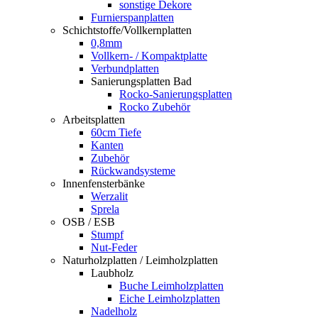
sonstige Dekore
Furnierspanplatten
Schichtstoffe/Vollkernplatten
0,8mm
Vollkern- / Kompaktplatte
Verbundplatten
Sanierungsplatten Bad
Rocko-Sanierungsplatten
Rocko Zubehör
Arbeitsplatten
60cm Tiefe
Kanten
Zubehör
Rückwandsysteme
Innenfensterbänke
Werzalit
Sprela
OSB / ESB
Stumpf
Nut-Feder
Naturholzplatten / Leimholzplatten
Laubholz
Buche Leimholzplatten
Eiche Leimholzplatten
Nadelholz