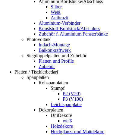
Aluminum Bordstücke/Abschluss
Silber
Weiß
Anthrazit
Aluminium-Verbinder
Kunststoff Bordstück/Abschluss
Zubehör f. Aluminium Fensterbänke
Photovoltaik
Indach-Montage
Balkonkraftwerk
Stegdoppelplatten und Zubehör
Platten und Profile
Zubehör
Platten / Tischlerbedarf
Spanplatten
Rohspanplatten
Stumpf
P2 (V20)
P3 (V100)
Leichtspanplatte
Dekorplatten
UniDekore
weiß
Holzdekore
Hochglanz- und Mattdekore