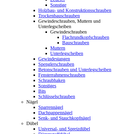
Sonstige
Holzbau- und Konstruktionsschrauben
Trockenbauschrauben
Gewindeschrauben, Muttern und
Unterlegscheiben
Gewindeschrauben
Flachrundkopfschrauben
Bauschrauben
Muttern
Unterlegscheiben
Gewindestangen
Spenglerschrauben
Betonschrauben und Unterlegscheiben
Fensterrahmenschrauben
Schraubhaken
Sonstiges
Bits
Schlüsselschrauben
Nägel
Sparrennägel
Dachpappennägel
Senk- und Stauchkopfnägel
Dübel
Universal- und Spreizdübel