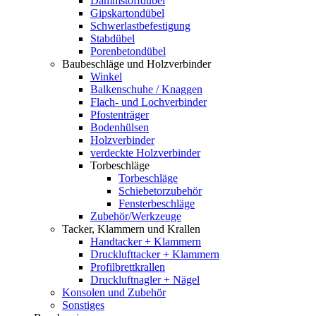
Dämmstoffdübel
Gipskartondübel
Schwerlastbefestigung
Stabdübel
Porenbetondübel
Baubeschläge und Holzverbinder
Winkel
Balkenschuhe / Knaggen
Flach- und Lochverbinder
Pfostenträger
Bodenhülsen
Holzverbinder
verdeckte Holzverbinder
Torbeschläge
Torbeschläge
Schiebetorzubehör
Fensterbeschläge
Zubehör/Werkzeuge
Tacker, Klammern und Krallen
Handtacker + Klammern
Drucklufttacker + Klammern
Profilbrettkrallen
Druckluftnagler + Nägel
Konsolen und Zubehör
Sonstiges