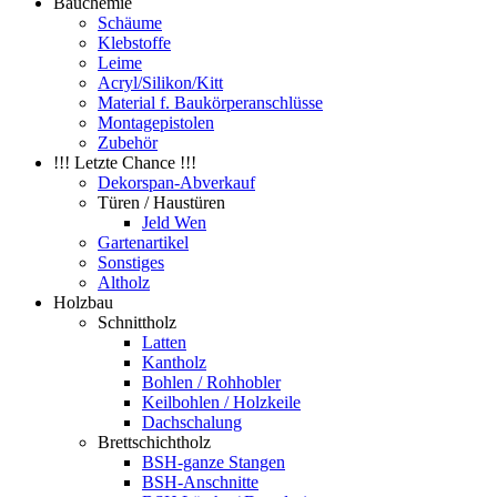
Bauchemie
Schäume
Klebstoffe
Leime
Acryl/Silikon/Kitt
Material f. Baukörperanschlüsse
Montagepistolen
Zubehör
!!! Letzte Chance !!!
Dekorspan-Abverkauf
Türen / Haustüren
Jeld Wen
Gartenartikel
Sonstiges
Altholz
Holzbau
Schnittholz
Latten
Kantholz
Bohlen / Rohhobler
Keilbohlen / Holzkeile
Dachschalung
Brettschichtholz
BSH-ganze Stangen
BSH-Anschnitte