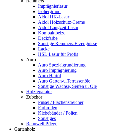
Remmers
Imprägnierlasur
Isoliergrund
Aidol HK-Lasur
Aidol Holzschutz-Creme
Aidol Langzeit-Lasur
Kompaktbeize
Deckfarbe
Sonstige Remmers-Erzeugnisse
Lacke
HSL-Lasur für Profis
Auro
Auro Spezialgrundierung
Auro Imprägnierung
Auro Hartöl
Auro Garten-u.Terrassenöle
Sonstige Wachse, Seifen u. Öle
Holzreparatur
Zubehör
Pinsel / Flächenstreicher
Farbrollen
Klebebänder / Folien
Sonstiges
Renuwell Pflege
Gartenholz