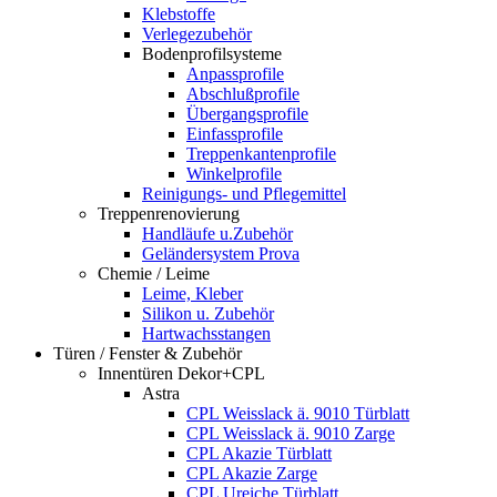
Klebstoffe
Verlegezubehör
Bodenprofilsysteme
Anpassprofile
Abschlußprofile
Übergangsprofile
Einfassprofile
Treppenkantenprofile
Winkelprofile
Reinigungs- und Pflegemittel
Treppenrenovierung
Handläufe u.Zubehör
Geländersystem Prova
Chemie / Leime
Leime, Kleber
Silikon u. Zubehör
Hartwachsstangen
Türen / Fenster & Zubehör
Innentüren Dekor+CPL
Astra
CPL Weisslack ä. 9010 Türblatt
CPL Weisslack ä. 9010 Zarge
CPL Akazie Türblatt
CPL Akazie Zarge
CPL Ureiche Türblatt