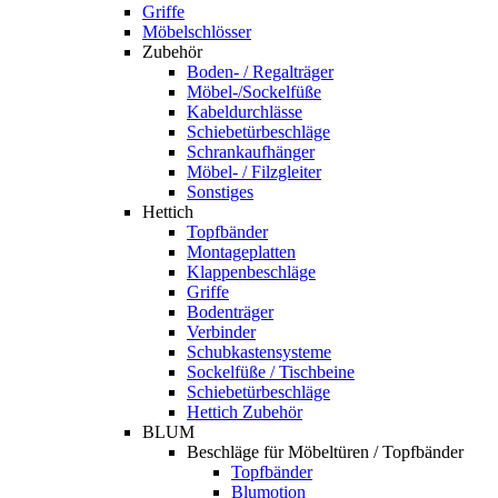
Griffe
Möbelschlösser
Zubehör
Boden- / Regalträger
Möbel-/Sockelfüße
Kabeldurchlässe
Schiebetürbeschläge
Schrankaufhänger
Möbel- / Filzgleiter
Sonstiges
Hettich
Topfbänder
Montageplatten
Klappenbeschläge
Griffe
Bodenträger
Verbinder
Schubkastensysteme
Sockelfüße / Tischbeine
Schiebetürbeschläge
Hettich Zubehör
BLUM
Beschläge für Möbeltüren / Topfbänder
Topfbänder
Blumotion