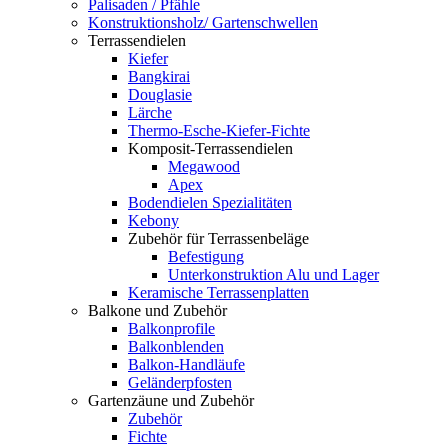
Palisaden / Pfähle
Konstruktionsholz/ Gartenschwellen
Terrassendielen
Kiefer
Bangkirai
Douglasie
Lärche
Thermo-Esche-Kiefer-Fichte
Komposit-Terrassendielen
Megawood
Apex
Bodendielen Spezialitäten
Kebony
Zubehör für Terrassenbeläge
Befestigung
Unterkonstruktion Alu und Lager
Keramische Terrassenplatten
Balkone und Zubehör
Balkonprofile
Balkonblenden
Balkon-Handläufe
Geländerpfosten
Gartenzäune und Zubehör
Zubehör
Fichte