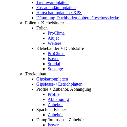
Trennwandplatten
Fassadendämmplatten
Hartschaumplatten / XPS
Dämmung Dachboden / obere Geschossdecke
Folien + Klebebänder
Folien
ProClima
Alujet
Weitere
Klebebänder + Dichtstoffe
ProClima
Isover
Soudal
Sonstige
Trockenbau
Gipskartonplatten
Gipsfaser- / Estrichplatten
Profile + Zubehör, Abhängung
Profile
Abhängung
Zubehör
Spachtel, Kleber
Zubehör
Dampfbremsen + Zubehör
Isover