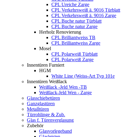
CPL Ureiche Zarge
CPL Verkehrsweiß ä. 9016 Türblatt
CPL Verkehrsweiß ä. 9016 Zarge
CPL Buche natur Türblatt
CPL Buche natur Zarge
Herholz Renovierung
CPL Brilliantweiss TB
CPL Brilliantweiss Zarge
Mosel
CPL Polarweiß Türblatt
CPL Polarweiß Zarge
Innentüren Furniert
HGM
White Line (Weiss-Art Typ 101e
Innentüren Weißlack
Weißlack -Jeld Wen -TB
Weißlack-Jeld Wen - Zarge
Glasschiebetüren
Ganzglastüren
Metalltüren
Türrohlinge & Zub.
Glas f. Türenverglasung
Zubehör
Glasvorlegeband
Glasleisten