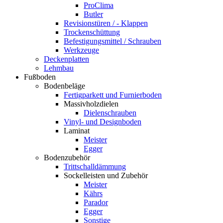
ProClima
Butler
Revisionstüren / - Klappen
Trockenschüttung
Befestigungsmittel / Schrauben
Werkzeuge
Deckenplatten
Lehmbau
Fußboden
Bodenbeläge
Fertigparkett und Furnierboden
Massivholzdielen
Dielenschrauben
Vinyl- und Designboden
Laminat
Meister
Egger
Bodenzubehör
Trittschalldämmung
Sockelleisten und Zubehör
Meister
Kährs
Parador
Egger
Sonstige