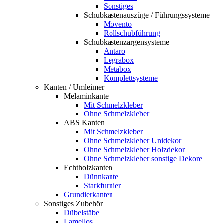
Sonstiges
Schubkastenauszüge / Führungssysteme
Movento
Rollschubführung
Schubkastenzargensysteme
Antaro
Legrabox
Metabox
Komplettsysteme
Kanten / Umleimer
Melaminkante
Mit Schmelzkleber
Ohne Schmelzkleber
ABS Kanten
Mit Schmelzkleber
Ohne Schmelzkleber Unidekor
Ohne Schmelzkleber Holzdekor
Ohne Schmelzkleber sonstige Dekore
Echtholzkanten
Dünnkante
Starkfurnier
Grundierkanten
Sonstiges Zubehör
Dübelstäbe
Lamellos