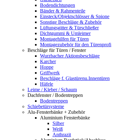
Bodendichtungen
Bänder & Rahmenteile
Einsteck/Objektschlösser & Spione
Sonstige Beschläge & Zubehör
Lüftungsgitter & Türschließer
Dichtgummi & Umleimer
Montagehilfen für Türen
Montagezubehör für den Türenprofi
Beschläge für Türen / Fenster
Wurzbacher Aktionsbeschläge
Karcher
Hoppe
Griffwerk
Beschläge f. Glastürenu.Innentüren
Häfele
Leime / Kleber / Schaum
Dachfenster / Bodentreppen
Bodentreppen
Schiebetürsysteme
Alu-Fensterbänke + Zubehör
Aluminium Fensterbänke
Silber
Weiß
Anthrazit