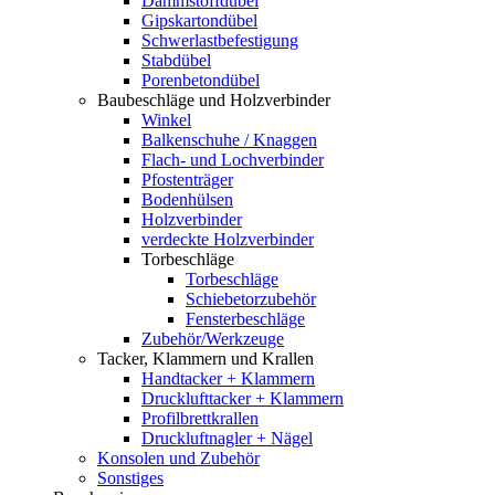
Dämmstoffdübel
Gipskartondübel
Schwerlastbefestigung
Stabdübel
Porenbetondübel
Baubeschläge und Holzverbinder
Winkel
Balkenschuhe / Knaggen
Flach- und Lochverbinder
Pfostenträger
Bodenhülsen
Holzverbinder
verdeckte Holzverbinder
Torbeschläge
Torbeschläge
Schiebetorzubehör
Fensterbeschläge
Zubehör/Werkzeuge
Tacker, Klammern und Krallen
Handtacker + Klammern
Drucklufttacker + Klammern
Profilbrettkrallen
Druckluftnagler + Nägel
Konsolen und Zubehör
Sonstiges