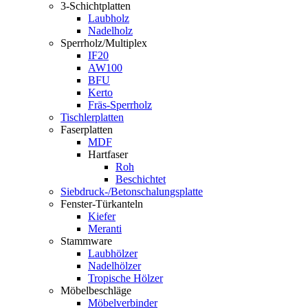
3-Schichtplatten
Laubholz
Nadelholz
Sperrholz/Multiplex
IF20
AW100
BFU
Kerto
Fräs-Sperrholz
Tischlerplatten
Faserplatten
MDF
Hartfaser
Roh
Beschichtet
Siebdruck-/Betonschalungsplatte
Fenster-Türkanteln
Kiefer
Meranti
Stammware
Laubhölzer
Nadelhölzer
Tropische Hölzer
Möbelbeschläge
Möbelverbinder