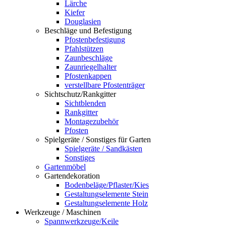
Lärche
Kiefer
Douglasien
Beschläge und Befestigung
Pfostenbefestigung
Pfahlstützen
Zaunbeschläge
Zaunriegelhalter
Pfostenkappen
verstellbare Pfostenträger
Sichtschutz/Rankgitter
Sichtblenden
Rankgitter
Montagezubehör
Pfosten
Spielgeräte / Sonstiges für Garten
Spielgeräte / Sandkästen
Sonstiges
Gartenmöbel
Gartendekoration
Bodenbeläge/Pflaster/Kies
Gestaltungselemente Stein
Gestaltungselemente Holz
Werkzeuge / Maschinen
Spannwerkzeuge/Keile