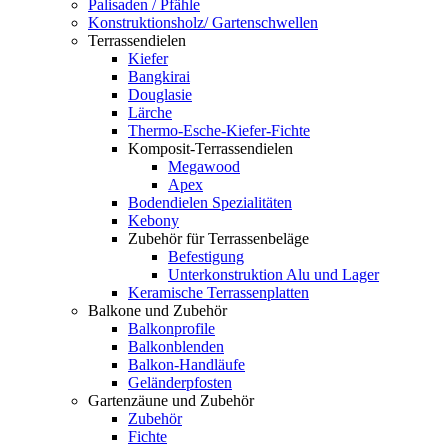
Palisaden / Pfähle
Konstruktionsholz/ Gartenschwellen
Terrassendielen
Kiefer
Bangkirai
Douglasie
Lärche
Thermo-Esche-Kiefer-Fichte
Komposit-Terrassendielen
Megawood
Apex
Bodendielen Spezialitäten
Kebony
Zubehör für Terrassenbeläge
Befestigung
Unterkonstruktion Alu und Lager
Keramische Terrassenplatten
Balkone und Zubehör
Balkonprofile
Balkonblenden
Balkon-Handläufe
Geländerpfosten
Gartenzäune und Zubehör
Zubehör
Fichte