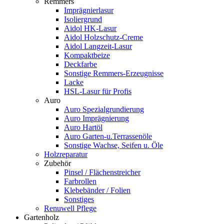
Remmers
Imprägnierlasur
Isoliergrund
Aidol HK-Lasur
Aidol Holzschutz-Creme
Aidol Langzeit-Lasur
Kompaktbeize
Deckfarbe
Sonstige Remmers-Erzeugnisse
Lacke
HSL-Lasur für Profis
Auro
Auro Spezialgrundierung
Auro Imprägnierung
Auro Hartöl
Auro Garten-u.Terrassenöle
Sonstige Wachse, Seifen u. Öle
Holzreparatur
Zubehör
Pinsel / Flächenstreicher
Farbrollen
Klebebänder / Folien
Sonstiges
Renuwell Pflege
Gartenholz