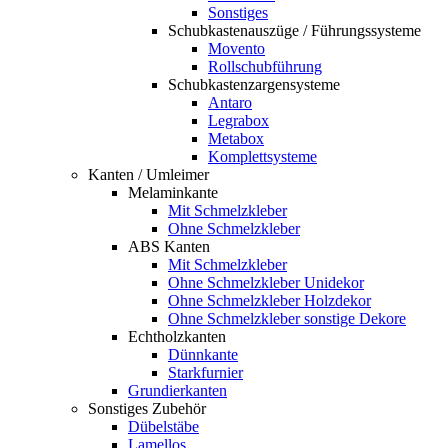
Sonstiges
Schubkastenauszüge / Führungssysteme
Movento
Rollschubführung
Schubkastenzargensysteme
Antaro
Legrabox
Metabox
Komplettsysteme
Kanten / Umleimer
Melaminkante
Mit Schmelzkleber
Ohne Schmelzkleber
ABS Kanten
Mit Schmelzkleber
Ohne Schmelzkleber Unidekor
Ohne Schmelzkleber Holzdekor
Ohne Schmelzkleber sonstige Dekore
Echtholzkanten
Dünnkante
Starkfurnier
Grundierkanten
Sonstiges Zubehör
Dübelstäbe
Lamellos