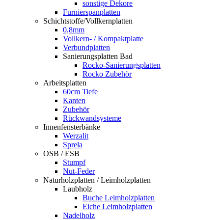
sonstige Dekore
Furnierspanplatten
Schichtstoffe/Vollkernplatten
0,8mm
Vollkern- / Kompaktplatte
Verbundplatten
Sanierungsplatten Bad
Rocko-Sanierungsplatten
Rocko Zubehör
Arbeitsplatten
60cm Tiefe
Kanten
Zubehör
Rückwandsysteme
Innenfensterbänke
Werzalit
Sprela
OSB / ESB
Stumpf
Nut-Feder
Naturholzplatten / Leimholzplatten
Laubholz
Buche Leimholzplatten
Eiche Leimholzplatten
Nadelholz