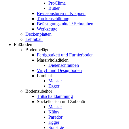
ProClima
Butler
Revisionstüren / - Klappen
Trockenschüttung
Befestigungsmittel / Schrauben
Werkzeuge
Deckenplatten
Lehmbau
Fußboden
Bodenbeläge
Fertigparkett und Furnierboden
Massivholzdielen
Dielenschrauben
Vinyl- und Designboden
Laminat
Meister
Egger
Bodenzubehör
Trittschalldämmung
Sockelleisten und Zubehör
Meister
Kährs
Parador
Egger
Sonstige