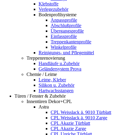
Klebstoffe
Verlegezubehör
Bodenprofilsysteme
Anpassprofile
Abschlußprofile
Übergangsprofile
Einfassprofile
Treppenkantenprofile
Winkelprofile
Reinigungs- und Pflegemittel
Treppenrenovierung
Handläufe u.Zubehör
Geländersystem Prova
Chemie / Leime
Leime, Kleber
Silikon u. Zubehör
Hartwachsstangen
Türen / Fenster & Zubehör
Innentüren Dekor+CPL
Astra
CPL Weisslack ä. 9010 Türblatt
CPL Weisslack ä. 9010 Zarge
CPL Akazie Türblatt
CPL Akazie Zarge
CPL Ureiche Türblatt