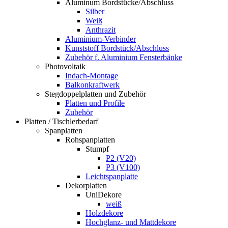
Aluminum Bordstücke/Abschluss
Silber
Weiß
Anthrazit
Aluminium-Verbinder
Kunststoff Bordstück/Abschluss
Zubehör f. Aluminium Fensterbänke
Photovoltaik
Indach-Montage
Balkonkraftwerk
Stegdoppelplatten und Zubehör
Platten und Profile
Zubehör
Platten / Tischlerbedarf
Spanplatten
Rohspanplatten
Stumpf
P2 (V20)
P3 (V100)
Leichtspanplatte
Dekorplatten
UniDekore
weiß
Holzdekore
Hochglanz- und Mattdekore