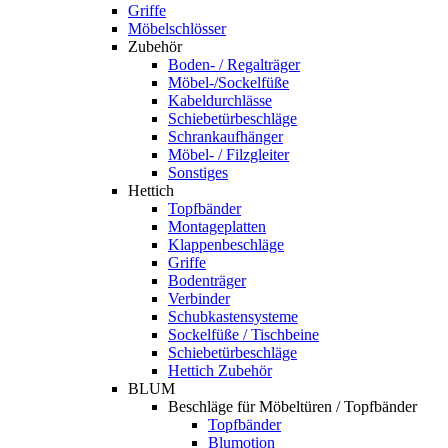
Griffe
Möbelschlösser
Zubehör
Boden- / Regalträger
Möbel-/Sockelfüße
Kabeldurchlässe
Schiebetürbeschläge
Schrankaufhänger
Möbel- / Filzgleiter
Sonstiges
Hettich
Topfbänder
Montageplatten
Klappenbeschläge
Griffe
Bodenträger
Verbinder
Schubkastensysteme
Sockelfüße / Tischbeine
Schiebetürbeschläge
Hettich Zubehör
BLUM
Beschläge für Möbeltüren / Topfbänder
Topfbänder
Blumotion