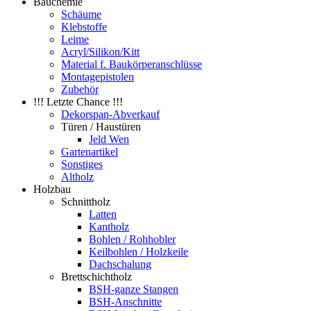
Bauchemie
Schäume
Klebstoffe
Leime
Acryl/Silikon/Kitt
Material f. Baukörperanschlüsse
Montagepistolen
Zubehör
!!! Letzte Chance !!!
Dekorspan-Abverkauf
Türen / Haustüren
Jeld Wen
Gartenartikel
Sonstiges
Altholz
Holzbau
Schnittholz
Latten
Kantholz
Bohlen / Rohhobler
Keilbohlen / Holzkeile
Dachschalung
Brettschichtholz
BSH-ganze Stangen
BSH-Anschnitte