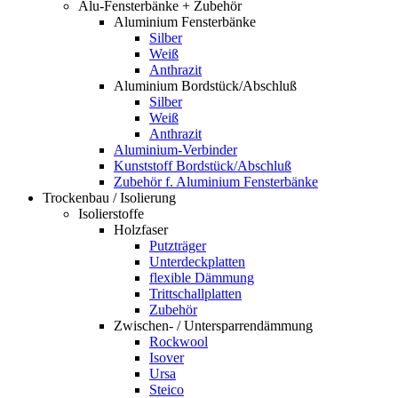
Alu-Fensterbänke + Zubehör
Aluminium Fensterbänke
Silber
Weiß
Anthrazit
Aluminium Bordstück/Abschluß
Silber
Weiß
Anthrazit
Aluminium-Verbinder
Kunststoff Bordstück/Abschluß
Zubehör f. Aluminium Fensterbänke
Trockenbau / Isolierung
Isolierstoffe
Holzfaser
Putzträger
Unterdeckplatten
flexible Dämmung
Trittschallplatten
Zubehör
Zwischen- / Untersparrendämmung
Rockwool
Isover
Ursa
Steico