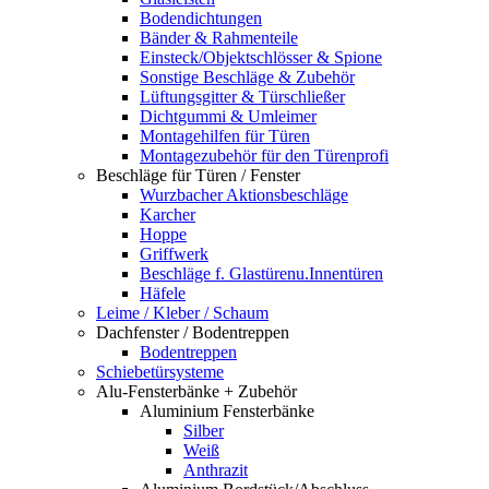
Bodendichtungen
Bänder & Rahmenteile
Einsteck/Objektschlösser & Spione
Sonstige Beschläge & Zubehör
Lüftungsgitter & Türschließer
Dichtgummi & Umleimer
Montagehilfen für Türen
Montagezubehör für den Türenprofi
Beschläge für Türen / Fenster
Wurzbacher Aktionsbeschläge
Karcher
Hoppe
Griffwerk
Beschläge f. Glastürenu.Innentüren
Häfele
Leime / Kleber / Schaum
Dachfenster / Bodentreppen
Bodentreppen
Schiebetürsysteme
Alu-Fensterbänke + Zubehör
Aluminium Fensterbänke
Silber
Weiß
Anthrazit