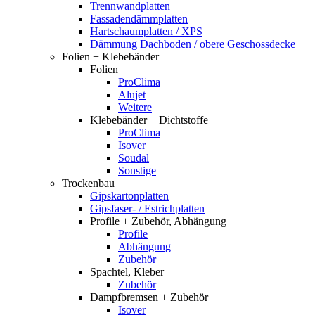
Trennwandplatten
Fassadendämmplatten
Hartschaumplatten / XPS
Dämmung Dachboden / obere Geschossdecke
Folien + Klebebänder
Folien
ProClima
Alujet
Weitere
Klebebänder + Dichtstoffe
ProClima
Isover
Soudal
Sonstige
Trockenbau
Gipskartonplatten
Gipsfaser- / Estrichplatten
Profile + Zubehör, Abhängung
Profile
Abhängung
Zubehör
Spachtel, Kleber
Zubehör
Dampfbremsen + Zubehör
Isover