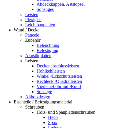
Abdeckkappen, Aststöpsel
Sonstiges
Leisten
Plexiglas
Leichtbauplatten
Wand / Decke
Paneele
Zubehör
Beleuchtung
Befestigung
Akustikplatten
Leisten
Deckenabschlussleisten
Hohlkehlleisten
Winkel-/Eckschutzleisten
Rechteck-/Quadratleisten
Viertel-/Halbrund-/Rund
Sonstige
Altholzdesign
Eisenteile / Befestigungsmaterial
Schrauben
Holz- und Spanplattenschrauben
Heco
Spax
Lederer