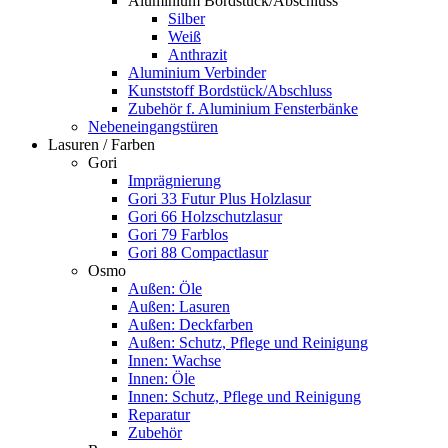
Aluminium Bordstück/Abschluss
Silber
Weiß
Anthrazit
Aluminium Verbinder
Kunststoff Bordstück/Abschluss
Zubehör f. Aluminium Fensterbänke
Nebeneingangstüren
Lasuren / Farben
Gori
Imprägnierung
Gori 33 Futur Plus Holzlasur
Gori 66 Holzschutzlasur
Gori 79 Farblos
Gori 88 Compactlasur
Osmo
Außen: Öle
Außen: Lasuren
Außen: Deckfarben
Außen: Schutz, Pflege und Reinigung
Innen: Wachse
Innen: Öle
Innen: Schutz, Pflege und Reinigung
Reparatur
Zubehör