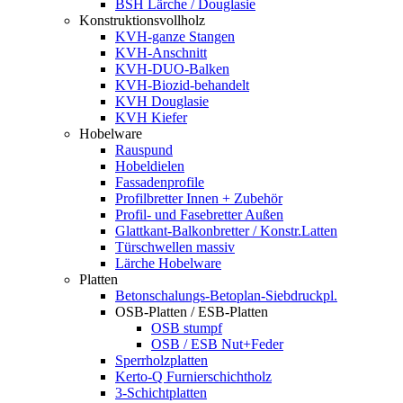
BSH Lärche / Douglasie
Konstruktionsvollholz
KVH-ganze Stangen
KVH-Anschnitt
KVH-DUO-Balken
KVH-Biozid-behandelt
KVH Douglasie
KVH Kiefer
Hobelware
Rauspund
Hobeldielen
Fassadenprofile
Profilbretter Innen + Zubehör
Profil- und Fasebretter Außen
Glattkant-Balkonbretter / Konstr.Latten
Türschwellen massiv
Lärche Hobelware
Platten
Betonschalungs-Betoplan-Siebdruckpl.
OSB-Platten / ESB-Platten
OSB stumpf
OSB / ESB Nut+Feder
Sperrholzplatten
Kerto-Q Furnierschichtholz
3-Schichtplatten