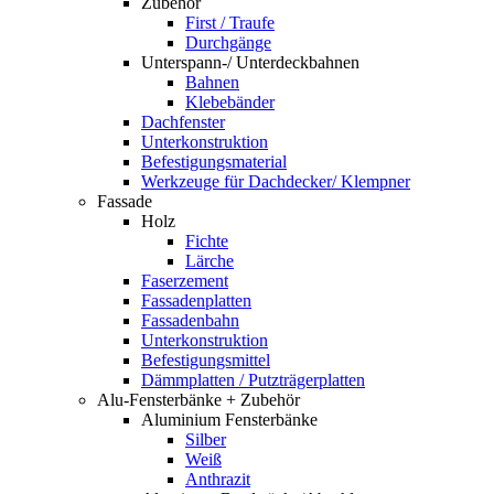
Zubehör
First / Traufe
Durchgänge
Unterspann-/ Unterdeckbahnen
Bahnen
Klebebänder
Dachfenster
Unterkonstruktion
Befestigungsmaterial
Werkzeuge für Dachdecker/ Klempner
Fassade
Holz
Fichte
Lärche
Faserzement
Fassadenplatten
Fassadenbahn
Unterkonstruktion
Befestigungsmittel
Dämmplatten / Putzträgerplatten
Alu-Fensterbänke + Zubehör
Aluminium Fensterbänke
Silber
Weiß
Anthrazit