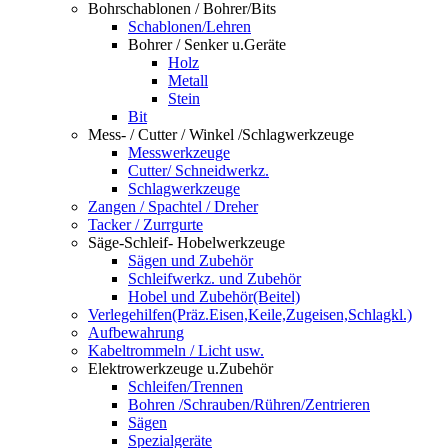
Bohrschablonen / Bohrer/Bits
Schablonen/Lehren
Bohrer / Senker u.Geräte
Holz
Metall
Stein
Bit
Mess- / Cutter / Winkel /Schlagwerkzeuge
Messwerkzeuge
Cutter/ Schneidwerkz.
Schlagwerkzeuge
Zangen / Spachtel / Dreher
Tacker / Zurrgurte
Säge-Schleif- Hobelwerkzeuge
Sägen und Zubehör
Schleifwerkz. und Zubehör
Hobel und Zubehör(Beitel)
Verlegehilfen(Präz.Eisen,Keile,Zugeisen,Schlagkl.)
Aufbewahrung
Kabeltrommeln / Licht usw.
Elektrowerkzeuge u.Zubehör
Schleifen/Trennen
Bohren /Schrauben/Rühren/Zentrieren
Sägen
Spezialgeräte