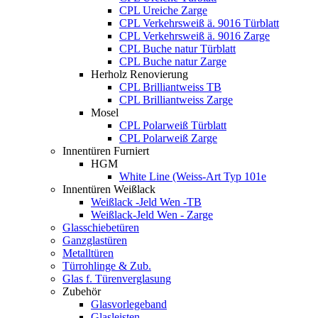
CPL Ureiche Zarge
CPL Verkehrsweiß ä. 9016 Türblatt
CPL Verkehrsweiß ä. 9016 Zarge
CPL Buche natur Türblatt
CPL Buche natur Zarge
Herholz Renovierung
CPL Brilliantweiss TB
CPL Brilliantweiss Zarge
Mosel
CPL Polarweiß Türblatt
CPL Polarweiß Zarge
Innentüren Furniert
HGM
White Line (Weiss-Art Typ 101e
Innentüren Weißlack
Weißlack -Jeld Wen -TB
Weißlack-Jeld Wen - Zarge
Glasschiebetüren
Ganzglastüren
Metalltüren
Türrohlinge & Zub.
Glas f. Türenverglasung
Zubehör
Glasvorlegeband
Glasleisten