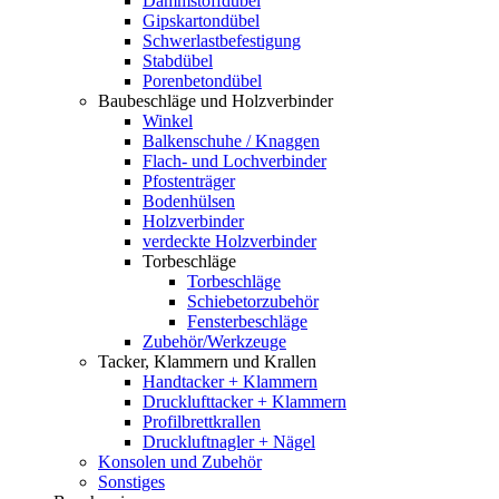
Dämmstoffdübel
Gipskartondübel
Schwerlastbefestigung
Stabdübel
Porenbetondübel
Baubeschläge und Holzverbinder
Winkel
Balkenschuhe / Knaggen
Flach- und Lochverbinder
Pfostenträger
Bodenhülsen
Holzverbinder
verdeckte Holzverbinder
Torbeschläge
Torbeschläge
Schiebetorzubehör
Fensterbeschläge
Zubehör/Werkzeuge
Tacker, Klammern und Krallen
Handtacker + Klammern
Drucklufttacker + Klammern
Profilbrettkrallen
Druckluftnagler + Nägel
Konsolen und Zubehör
Sonstiges