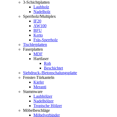
3-Schichtplatten
Laubholz
Nadelholz
Sperrholz/Multiplex
IF20
AW100
BFU
Kerto
Fräs-Sperrholz
Tischlerplatten
Faserplatten
MDF
Hartfaser
Roh
Beschichtet
Siebdruck-/Betonschalungsplatte
Fenster-Türkanteln
Kiefer
Meranti
Stammware
Laubhölzer
Nadelhölzer
Tropische Hölzer
Möbelbeschläge
Möbelverbinder