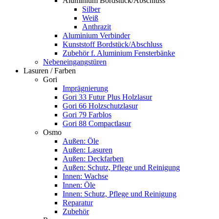
Aluminium Bordstück/Abschluss
Silber
Weiß
Anthrazit
Aluminium Verbinder
Kunststoff Bordstück/Abschluss
Zubehör f. Aluminium Fensterbänke
Nebeneingangstüren
Lasuren / Farben
Gori
Imprägnierung
Gori 33 Futur Plus Holzlasur
Gori 66 Holzschutzlasur
Gori 79 Farblos
Gori 88 Compactlasur
Osmo
Außen: Öle
Außen: Lasuren
Außen: Deckfarben
Außen: Schutz, Pflege und Reinigung
Innen: Wachse
Innen: Öle
Innen: Schutz, Pflege und Reinigung
Reparatur
Zubehör