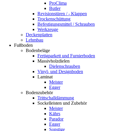
ProClima
Butler
Revisionstüren / - Klappen
Trockenschüttung
Befestigungsmittel / Schrauben
Werkzeuge
Deckenplatten
Lehmbau
Fußboden
Bodenbeläge
Fertigparkett und Furnierboden
Massivholzdielen
Dielenschrauben
Vinyl- und Designboden
Laminat
Meister
Egger
Bodenzubehör
Trittschalldämmung
Sockelleisten und Zubehör
Meister
Kährs
Parador
Egger
Sonstige