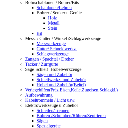
Bohrschablonen / Bohrer/Bits
Schablonen/Lehren
Bohrer / Senker u.Geräte
Holz
Metall
Stein
Bit
Mess- / Cutter / Winkel /Schlagwerkzeuge
Messwerkzeuge
Cutter/ Schneidwerkz.
Schlagwerkzeuge
Zangen / Spachtel / Dreher
Tacker / Zurrgurte
Säge-Schleif- Hobelwerkzeuge
Sägen und Zubehör
Schleifwerkz. und Zubehör
Hobel und Zubehör(Beitel)
Verlegehilfen(Präz.Eisen,Keile,Zugeisen,Schlagkl.)
Aufbewahrung
Kabeltrommeln / Licht usw.
Elektrowerkzeuge u.Zubehör
Schleifen/Trennen
Bohren /Schrauben/Rühren/Zentrieren
Sägen
Spezialgeräte