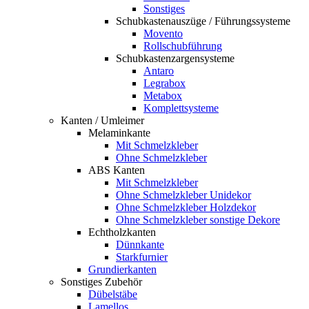
Sonstiges
Schubkastenauszüge / Führungssysteme
Movento
Rollschubführung
Schubkastenzargensysteme
Antaro
Legrabox
Metabox
Komplettsysteme
Kanten / Umleimer
Melaminkante
Mit Schmelzkleber
Ohne Schmelzkleber
ABS Kanten
Mit Schmelzkleber
Ohne Schmelzkleber Unidekor
Ohne Schmelzkleber Holzdekor
Ohne Schmelzkleber sonstige Dekore
Echtholzkanten
Dünnkante
Starkfurnier
Grundierkanten
Sonstiges Zubehör
Dübelstäbe
Lamellos