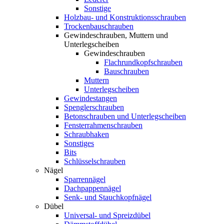
Sonstige
Holzbau- und Konstruktionsschrauben
Trockenbauschrauben
Gewindeschrauben, Muttern und
Unterlegscheiben
Gewindeschrauben
Flachrundkopfschrauben
Bauschrauben
Muttern
Unterlegscheiben
Gewindestangen
Spenglerschrauben
Betonschrauben und Unterlegscheiben
Fensterrahmenschrauben
Schraubhaken
Sonstiges
Bits
Schlüsselschrauben
Nägel
Sparrennägel
Dachpappennägel
Senk- und Stauchkopfnägel
Dübel
Universal- und Spreizdübel