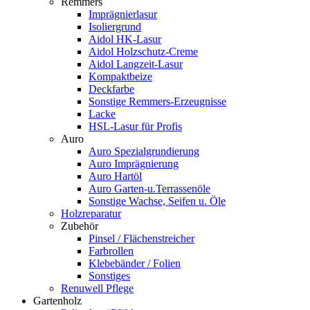
Remmers
Imprägnierlasur
Isoliergrund
Aidol HK-Lasur
Aidol Holzschutz-Creme
Aidol Langzeit-Lasur
Kompaktbeize
Deckfarbe
Sonstige Remmers-Erzeugnisse
Lacke
HSL-Lasur für Profis
Auro
Auro Spezialgrundierung
Auro Imprägnierung
Auro Hartöl
Auro Garten-u.Terrassenöle
Sonstige Wachse, Seifen u. Öle
Holzreparatur
Zubehör
Pinsel / Flächenstreicher
Farbrollen
Klebebänder / Folien
Sonstiges
Renuwell Pflege
Gartenholz