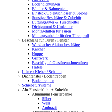
Bodendichtungen
Bänder & Rahmenteile
Einsteck/Objektschlösser & Spione
Sonstige Beschläge & Zubehör
Lüftungsgitter & Türschließer
Dichtgummi & Umleimer
Montagehilfen für Türen
Montagezubehör für den Türenprofi
Beschläge für Türen / Fenster
Wurzbacher Aktionsbeschläge
Karcher
Hoppe
Griffwerk
Beschläge f. Glastürenu.Innentüren
Häfele
Leime / Kleber / Schaum
Dachfenster / Bodentreppen
Bodentreppen
Schiebetürsysteme
Alu-Fensterbänke + Zubehör
Aluminium Fensterbänke
Silber
Weiß
Anthrazit