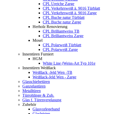
CPL Ureiche Zarge
CPL Verkehrsweiß ä. 9016 Türblatt
CPL Verkehrsweiß ä. 9016 Zarge
CPL Buche natur Türblatt
CPL Buche natur Zarge
Herholz Renovierung
CPL Brilliantweiss TB
CPL Brilliantweiss Zarge
Mosel
CPL Polarweiß Türblatt
CPL Polarweiß Zarge
Innentüren Furniert
HGM
White Line (Weiss-Art Typ 101e
Innentüren Weißlack
Weißlack -Jeld Wen -TB
Weißlack-Jeld Wen - Zarge
Glasschiebetüren
Ganzglastüren
Metalltüren
Türrohlinge & Zub.
Glas f. Türenverglasung
Zubehör
Glasvorlegeband
Glasleisten