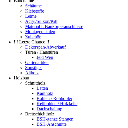
Bauchemie
Schäume
Klebstoffe
Leime
Acryl/Silikon/Kitt
Material f. Baukörperanschlüsse
Montagepistolen
Zubehör
!!! Letzte Chance !!!
Dekorspan-Abverkauf
Türen / Haustüren
Jeld Wen
Gartenartikel
Sonstiges
Altholz
Holzbau
Schnittholz
Latten
Kantholz
Bohlen / Rohhobler
Keilbohlen / Holzkeile
Dachschalung
Brettschichtholz
BSH-ganze Stangen
BSH-Anschnitte