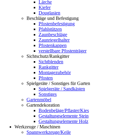
Lärche
Kiefer
Douglasien
Beschläge und Befestigung
Pfostenbefestigung
Pfahlstützen
Zaunbeschläge
Zaunriegelhalter
Pfostenkappen
verstellbare Pfostenträger
Sichtschutz/Rankgitter
Sichtblenden
Rankgitter
Montagezubehör
Pfosten
Spielgeräte / Sonstiges für Garten
Spielgeräte / Sandkästen
Sonstiges
Gartenmöbel
Gartendekoration
Bodenbeläge/Pflaster/Kies
Gestaltungselemente Stein
Gestaltungselemente Holz
Werkzeuge / Maschinen
Spannwerkzeuge/Keile