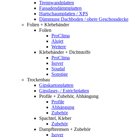
Trennwandplatten
Fassadendämmplatten
Hartschaumplatten / XPS
Dämmung Dachboden / obere Geschossdecke
Folien + Klebebänder
Folien
ProClima
Alujet
Weitere
Klebebänder + Dichtstoffe
ProClima
Isover
Soudal
Sonstige
Trockenbau
Gipskartonplatten
Gipsfaser- / Estrichplatten
Profile + Zubehör, Abhängung
Profile
Abhängung
Zubehör
Spachtel, Kleber
Zubehör
Dampfbremsen + Zubehör
Isover