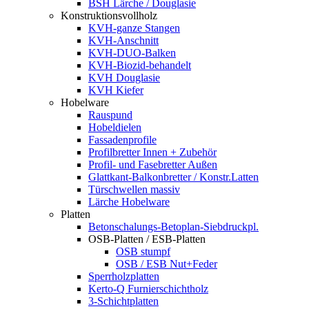
BSH Lärche / Douglasie
Konstruktionsvollholz
KVH-ganze Stangen
KVH-Anschnitt
KVH-DUO-Balken
KVH-Biozid-behandelt
KVH Douglasie
KVH Kiefer
Hobelware
Rauspund
Hobeldielen
Fassadenprofile
Profilbretter Innen + Zubehör
Profil- und Fasebretter Außen
Glattkant-Balkonbretter / Konstr.Latten
Türschwellen massiv
Lärche Hobelware
Platten
Betonschalungs-Betoplan-Siebdruckpl.
OSB-Platten / ESB-Platten
OSB stumpf
OSB / ESB Nut+Feder
Sperrholzplatten
Kerto-Q Furnierschichtholz
3-Schichtplatten