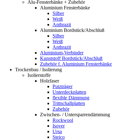
Alu-Fensterbänke + Zubehör
Aluminium Fensterbänke
Silber
Weiß
Anthrazit
Aluminium Bordstück/Abschluß
Silber
Weiß
Anthrazit
Aluminium-Verbinder
Kunststoff Bordstück/Abschluß
Zubehör f. Aluminium Fensterbänke
Trockenbau / Isolierung
Isolierstoffe
Holzfaser
Putzträger
Unterdeckplatten
flexible Dämmung
Trittschallplatten
Zubehör
Zwischen- / Untersparrendämmung
Rockwool
Isover
Ursa
Steico