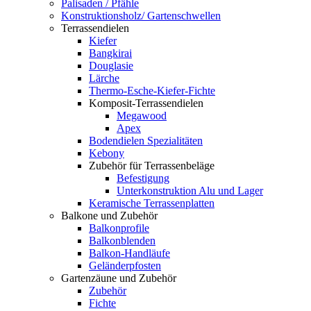
Palisaden / Pfähle
Konstruktionsholz/ Gartenschwellen
Terrassendielen
Kiefer
Bangkirai
Douglasie
Lärche
Thermo-Esche-Kiefer-Fichte
Komposit-Terrassendielen
Megawood
Apex
Bodendielen Spezialitäten
Kebony
Zubehör für Terrassenbeläge
Befestigung
Unterkonstruktion Alu und Lager
Keramische Terrassenplatten
Balkone und Zubehör
Balkonprofile
Balkonblenden
Balkon-Handläufe
Geländerpfosten
Gartenzäune und Zubehör
Zubehör
Fichte