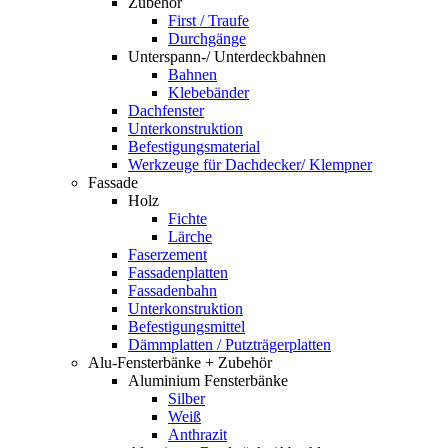
Zubehör
First / Traufe
Durchgänge
Unterspann-/ Unterdeckbahnen
Bahnen
Klebebänder
Dachfenster
Unterkonstruktion
Befestigungsmaterial
Werkzeuge für Dachdecker/ Klempner
Fassade
Holz
Fichte
Lärche
Faserzement
Fassadenplatten
Fassadenbahn
Unterkonstruktion
Befestigungsmittel
Dämmplatten / Putzträgerplatten
Alu-Fensterbänke + Zubehör
Aluminium Fensterbänke
Silber
Weiß
Anthrazit