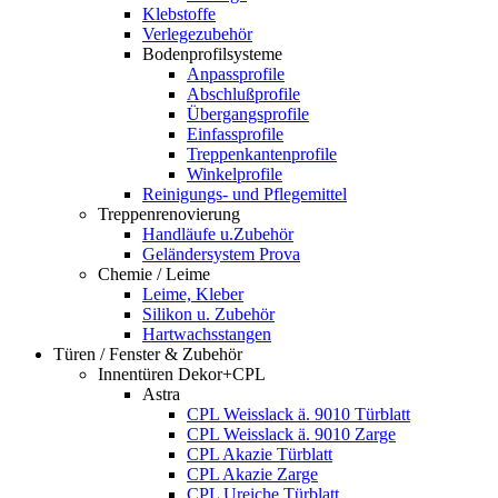
Klebstoffe
Verlegezubehör
Bodenprofilsysteme
Anpassprofile
Abschlußprofile
Übergangsprofile
Einfassprofile
Treppenkantenprofile
Winkelprofile
Reinigungs- und Pflegemittel
Treppenrenovierung
Handläufe u.Zubehör
Geländersystem Prova
Chemie / Leime
Leime, Kleber
Silikon u. Zubehör
Hartwachsstangen
Türen / Fenster & Zubehör
Innentüren Dekor+CPL
Astra
CPL Weisslack ä. 9010 Türblatt
CPL Weisslack ä. 9010 Zarge
CPL Akazie Türblatt
CPL Akazie Zarge
CPL Ureiche Türblatt