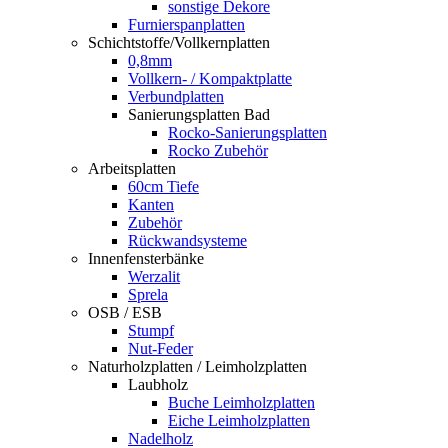
sonstige Dekore
Furnierspanplatten
Schichtstoffe/Vollkernplatten
0,8mm
Vollkern- / Kompaktplatte
Verbundplatten
Sanierungsplatten Bad
Rocko-Sanierungsplatten
Rocko Zubehör
Arbeitsplatten
60cm Tiefe
Kanten
Zubehör
Rückwandsysteme
Innenfensterbänke
Werzalit
Sprela
OSB / ESB
Stumpf
Nut-Feder
Naturholzplatten / Leimholzplatten
Laubholz
Buche Leimholzplatten
Eiche Leimholzplatten
Nadelholz