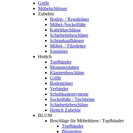
Griffe
Möbelschlösser
Zubehör
Boden- / Regalträger
Möbel-/Sockelfüße
Kabeldurchlässe
Schiebetürbeschläge
Schrankaufhänger
Möbel- / Filzgleiter
Sonstiges
Hettich
Topfbänder
Montageplatten
Klappenbeschläge
Griffe
Bodenträger
Verbinder
Schubkastensysteme
Sockelfüße / Tischbeine
Schiebetürbeschläge
Hettich Zubehör
BLUM
Beschläge für Möbeltüren / Topfbänder
Topfbänder
Blumotion