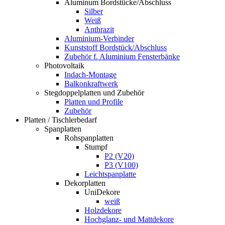
Aluminum Bordstücke/Abschluss
Silber
Weiß
Anthrazit
Aluminium-Verbinder
Kunststoff Bordstück/Abschluss
Zubehör f. Aluminium Fensterbänke
Photovoltaik
Indach-Montage
Balkonkraftwerk
Stegdoppelplatten und Zubehör
Platten und Profile
Zubehör
Platten / Tischlerbedarf
Spanplatten
Rohspanplatten
Stumpf
P2 (V20)
P3 (V100)
Leichtspanplatte
Dekorplatten
UniDekore
weiß
Holzdekore
Hochglanz- und Mattdekore