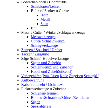
Bohrschablonen / Bohrer/Bits
Schablonen/Lehren
Bohrer / Senker u.Geräte
Holz
Metall
Stein
Bit
Mess- / Cutter / Winkel /Schlagwerkzeuge
Messwerkzeuge
Cutter/ Schneidwerkz.
Schlagwerkzeuge
Zangen / Spachtel / Dreher
Tacker / Zurrgurte
Säge-Schleif- Hobelwerkzeuge
Sägen und Zubehör
Schleifwerkz. und Zubehör
Hobel und Zubehör(Beitel)
Verlegehilfen(Präz.Eisen,Keile,Zugeisen,Schlagkl.)
Aufbewahrung
Kabeltrommeln / Licht usw.
Elektrowerkzeuge u.Zubehör
Schleifen/Trennen
Bohren /Schrauben/Rühren/Zentrieren
Sägen
Spezialgeräte