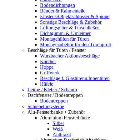
Bodendichtungen
Bänder & Rahmenteile
Einsteck/Objektschlösser & Spione
Sonstige Beschläge & Zubehör
Lüftungsgitter & Türschließer
Dichtgummi & Umleimer
Montagehilfen für Türen
Montagezubehör für den Türenprofi
Beschläge für Türen / Fenster
Wurzbacher Aktionsbeschläge
Karcher
Hoppe
Griffwerk
Beschläge f. Glastürenu.Innentüren
Häfele
Leime / Kleber / Schaum
Dachfenster / Bodentreppen
Bodentreppen
Schiebetürsysteme
Alu-Fensterbänke + Zubehör
Aluminium Fensterbänke
Silber
Weiß
Anthrazit