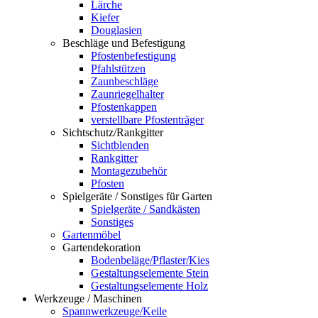
Lärche
Kiefer
Douglasien
Beschläge und Befestigung
Pfostenbefestigung
Pfahlstützen
Zaunbeschläge
Zaunriegelhalter
Pfostenkappen
verstellbare Pfostenträger
Sichtschutz/Rankgitter
Sichtblenden
Rankgitter
Montagezubehör
Pfosten
Spielgeräte / Sonstiges für Garten
Spielgeräte / Sandkästen
Sonstiges
Gartenmöbel
Gartendekoration
Bodenbeläge/Pflaster/Kies
Gestaltungselemente Stein
Gestaltungselemente Holz
Werkzeuge / Maschinen
Spannwerkzeuge/Keile