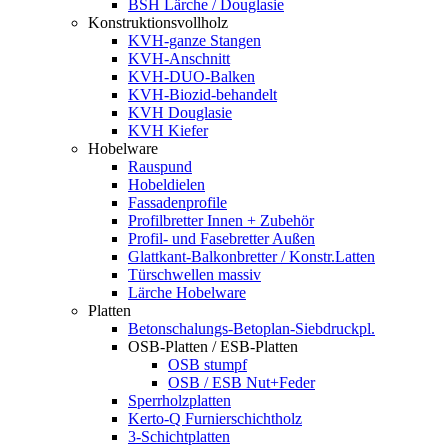
BSH Lärche / Douglasie
Konstruktionsvollholz
KVH-ganze Stangen
KVH-Anschnitt
KVH-DUO-Balken
KVH-Biozid-behandelt
KVH Douglasie
KVH Kiefer
Hobelware
Rauspund
Hobeldielen
Fassadenprofile
Profilbretter Innen + Zubehör
Profil- und Fasebretter Außen
Glattkant-Balkonbretter / Konstr.Latten
Türschwellen massiv
Lärche Hobelware
Platten
Betonschalungs-Betoplan-Siebdruckpl.
OSB-Platten / ESB-Platten
OSB stumpf
OSB / ESB Nut+Feder
Sperrholzplatten
Kerto-Q Furnierschichtholz
3-Schichtplatten