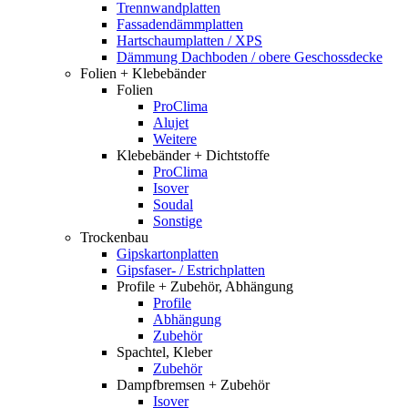
Trennwandplatten
Fassadendämmplatten
Hartschaumplatten / XPS
Dämmung Dachboden / obere Geschossdecke
Folien + Klebebänder
Folien
ProClima
Alujet
Weitere
Klebebänder + Dichtstoffe
ProClima
Isover
Soudal
Sonstige
Trockenbau
Gipskartonplatten
Gipsfaser- / Estrichplatten
Profile + Zubehör, Abhängung
Profile
Abhängung
Zubehör
Spachtel, Kleber
Zubehör
Dampfbremsen + Zubehör
Isover