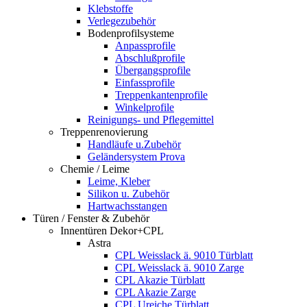
Klebstoffe
Verlegezubehör
Bodenprofilsysteme
Anpassprofile
Abschlußprofile
Übergangsprofile
Einfassprofile
Treppenkantenprofile
Winkelprofile
Reinigungs- und Pflegemittel
Treppenrenovierung
Handläufe u.Zubehör
Geländersystem Prova
Chemie / Leime
Leime, Kleber
Silikon u. Zubehör
Hartwachsstangen
Türen / Fenster & Zubehör
Innentüren Dekor+CPL
Astra
CPL Weisslack ä. 9010 Türblatt
CPL Weisslack ä. 9010 Zarge
CPL Akazie Türblatt
CPL Akazie Zarge
CPL Ureiche Türblatt