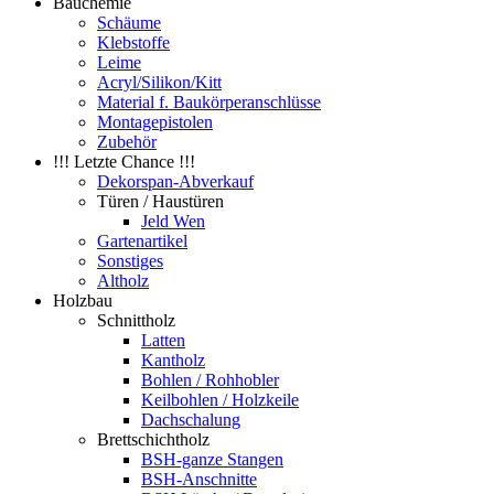
Bauchemie
Schäume
Klebstoffe
Leime
Acryl/Silikon/Kitt
Material f. Baukörperanschlüsse
Montagepistolen
Zubehör
!!! Letzte Chance !!!
Dekorspan-Abverkauf
Türen / Haustüren
Jeld Wen
Gartenartikel
Sonstiges
Altholz
Holzbau
Schnittholz
Latten
Kantholz
Bohlen / Rohhobler
Keilbohlen / Holzkeile
Dachschalung
Brettschichtholz
BSH-ganze Stangen
BSH-Anschnitte