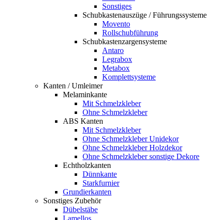
Sonstiges
Schubkastenauszüge / Führungssysteme
Movento
Rollschubführung
Schubkastenzargensysteme
Antaro
Legrabox
Metabox
Komplettsysteme
Kanten / Umleimer
Melaminkante
Mit Schmelzkleber
Ohne Schmelzkleber
ABS Kanten
Mit Schmelzkleber
Ohne Schmelzkleber Unidekor
Ohne Schmelzkleber Holzdekor
Ohne Schmelzkleber sonstige Dekore
Echtholzkanten
Dünnkante
Starkfurnier
Grundierkanten
Sonstiges Zubehör
Dübelstäbe
Lamellos