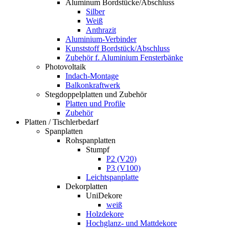
Aluminum Bordstücke/Abschluss
Silber
Weiß
Anthrazit
Aluminium-Verbinder
Kunststoff Bordstück/Abschluss
Zubehör f. Aluminium Fensterbänke
Photovoltaik
Indach-Montage
Balkonkraftwerk
Stegdoppelplatten und Zubehör
Platten und Profile
Zubehör
Platten / Tischlerbedarf
Spanplatten
Rohspanplatten
Stumpf
P2 (V20)
P3 (V100)
Leichtspanplatte
Dekorplatten
UniDekore
weiß
Holzdekore
Hochglanz- und Mattdekore