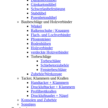
Dämmstoffdübel
Gipskartondübel
Schwerlastbefestigung
Stabdübel
Porenbetondübel
Baubeschläge und Holzverbinder
Winkel
Balkenschuhe / Knaggen
Flach- und Lochverbinder
Pfostenträger
Bodenhülsen
Holzverbinder
verdeckte Holzverbinder
Torbeschläge
Torbeschläge
Schiebetorzubehör
Fensterbeschläge
Zubehör/Werkzeuge
Tacker, Klammern und Krallen
Handtacker + Klammern
Drucklufttacker + Klammern
Profilbrettkrallen
Druckluftnagler + Nägel
Konsolen und Zubehör
Sonstiges