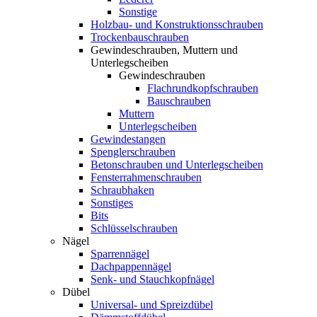
Sonstige
Holzbau- und Konstruktionsschrauben
Trockenbauschrauben
Gewindeschrauben, Muttern und
Unterlegscheiben
Gewindeschrauben
Flachrundkopfschrauben
Bauschrauben
Muttern
Unterlegscheiben
Gewindestangen
Spenglerschrauben
Betonschrauben und Unterlegscheiben
Fensterrahmenschrauben
Schraubhaken
Sonstiges
Bits
Schlüsselschrauben
Nägel
Sparrennägel
Dachpappennägel
Senk- und Stauchkopfnägel
Dübel
Universal- und Spreizdübel