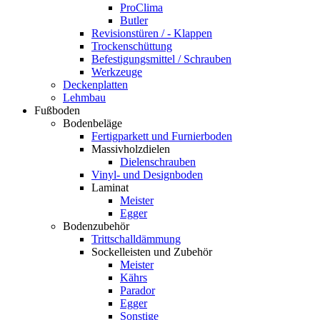
ProClima
Butler
Revisionstüren / - Klappen
Trockenschüttung
Befestigungsmittel / Schrauben
Werkzeuge
Deckenplatten
Lehmbau
Fußboden
Bodenbeläge
Fertigparkett und Furnierboden
Massivholzdielen
Dielenschrauben
Vinyl- und Designboden
Laminat
Meister
Egger
Bodenzubehör
Trittschalldämmung
Sockelleisten und Zubehör
Meister
Kährs
Parador
Egger
Sonstige