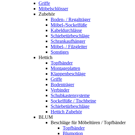
Griffe
Möbelschlösser
Zubehör
Boden- / Regalträger
Möbel-/Sockelfüße
Kabeldurchlässe
Schiebetürbeschläge
Schrankaufhänger
Möbel- / Filzgleiter
Sonstiges
Hettich
Topfbänder
Montageplatten
Klappenbeschläge
Griffe
Bodenträger
Verbinder
Schubkastensysteme
Sockelfüße / Tischbeine
Schiebetürbeschläge
Hettich Zubehör
BLUM
Beschläge für Möbeltüren / Topfbänder
Topfbänder
Blumotion