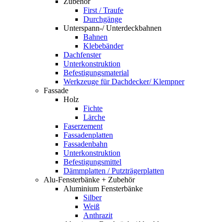
Zubehör
First / Traufe
Durchgänge
Unterspann-/ Unterdeckbahnen
Bahnen
Klebebänder
Dachfenster
Unterkonstruktion
Befestigungsmaterial
Werkzeuge für Dachdecker/ Klempner
Fassade
Holz
Fichte
Lärche
Faserzement
Fassadenplatten
Fassadenbahn
Unterkonstruktion
Befestigungsmittel
Dämmplatten / Putzträgerplatten
Alu-Fensterbänke + Zubehör
Aluminium Fensterbänke
Silber
Weiß
Anthrazit