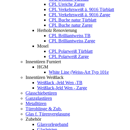
CPL Ureiche Zarge
CPL Verkehrsweiß ä. 9016 Türblatt
CPL Verkehrsweiß ä. 9016 Zarge
CPL Buche natur Türblatt
CPL Buche natur Zarge
Herholz Renovierung
CPL Brilliantweiss TB
CPL Brilliantweiss Zarge
Mosel
CPL Polarweiß Türblatt
CPL Polarweiß Zarge
Innentüren Furniert
HGM
White Line (Weiss-Art Typ 101e
Innentüren Weißlack
Weißlack -Jeld Wen -TB
Weißlack-Jeld Wen - Zarge
Glasschiebetüren
Ganzglastüren
Metalltüren
Türrohlinge & Zub.
Glas f. Türenverglasung
Zubehör
Glasvorlegeband
Glasleisten