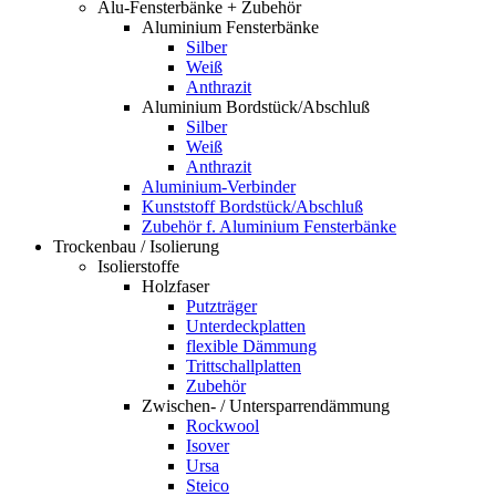
Alu-Fensterbänke + Zubehör
Aluminium Fensterbänke
Silber
Weiß
Anthrazit
Aluminium Bordstück/Abschluß
Silber
Weiß
Anthrazit
Aluminium-Verbinder
Kunststoff Bordstück/Abschluß
Zubehör f. Aluminium Fensterbänke
Trockenbau / Isolierung
Isolierstoffe
Holzfaser
Putzträger
Unterdeckplatten
flexible Dämmung
Trittschallplatten
Zubehör
Zwischen- / Untersparrendämmung
Rockwool
Isover
Ursa
Steico