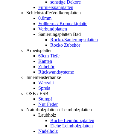
sonstige Dekore
Furnierspanplatten
Schichtstoffe/Vollkernplatten
0,8mm
Vollkern- / Kompaktplatte
Verbundplatten
Sanierungsplatten Bad
Rocko-Sanierungsplatten
Rocko Zubehör
Arbeitsplatten
60cm Tiefe
Kanten
Zubehör
Rückwandsysteme
Innenfensterbänke
Werzalit
Sprela
OSB / ESB
Stumpf
Nut-Feder
Naturholzplatten / Leimholzplatten
Laubholz
Buche Leimholzplatten
Eiche Leimholzplatten
Nadelholz