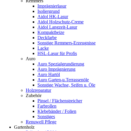
Remmers
Imprägnierlasur
Isoliergrund
Aidol HK-Lasur
Aidol Holzschutz-Creme
Aidol Langzeit-Lasur
Kompaktbeize
Deckfarbe
Sonstige Remmers-Erzeugnisse
Lacke
HSL-Lasur für Profis
Auro
Auro Spezialgrundierung
Auro Imprägnierung
Auro Hartöl
Auro Garten-u.Terrassenöle
Sonstige Wachse, Seifen u. Öle
Holzreparatur
Zubehör
Pinsel / Flächenstreicher
Farbrollen
Klebebänder / Folien
Sonstiges
Renuwell Pflege
Gartenholz