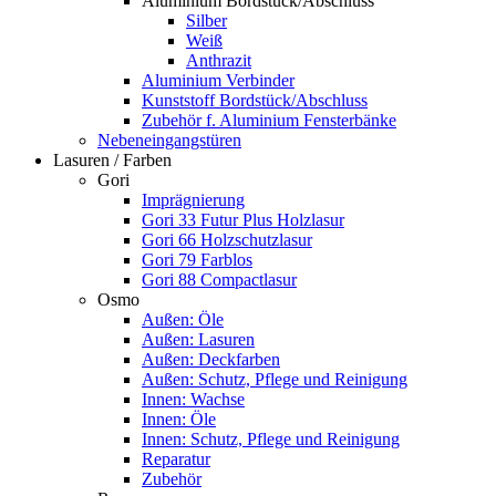
Aluminium Bordstück/Abschluss
Silber
Weiß
Anthrazit
Aluminium Verbinder
Kunststoff Bordstück/Abschluss
Zubehör f. Aluminium Fensterbänke
Nebeneingangstüren
Lasuren / Farben
Gori
Imprägnierung
Gori 33 Futur Plus Holzlasur
Gori 66 Holzschutzlasur
Gori 79 Farblos
Gori 88 Compactlasur
Osmo
Außen: Öle
Außen: Lasuren
Außen: Deckfarben
Außen: Schutz, Pflege und Reinigung
Innen: Wachse
Innen: Öle
Innen: Schutz, Pflege und Reinigung
Reparatur
Zubehör