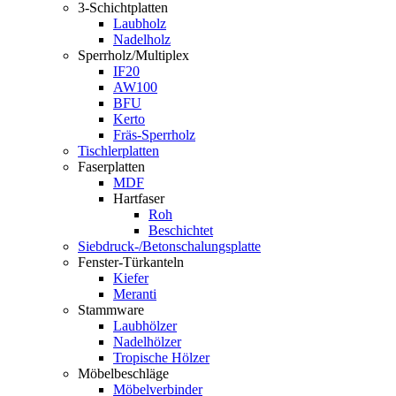
3-Schichtplatten
Laubholz
Nadelholz
Sperrholz/Multiplex
IF20
AW100
BFU
Kerto
Fräs-Sperrholz
Tischlerplatten
Faserplatten
MDF
Hartfaser
Roh
Beschichtet
Siebdruck-/Betonschalungsplatte
Fenster-Türkanteln
Kiefer
Meranti
Stammware
Laubhölzer
Nadelhölzer
Tropische Hölzer
Möbelbeschläge
Möbelverbinder