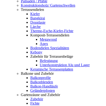
Palisaden / Pfähle
Konstruktionsholz/ Gartenschwellen
Terrassendielen
Kiefer
Bangkirai
Douglasie
Lärche
Thermo-Esche-Kiefer-Fichte
Komposit-Terrassendielen
Megawood
Apex
Bodendielen Spezialitäten
Kebony
Zubehör für Terrassenbeläge
Befestigung
Unterkonstruktion Alu und Lager
Keramische Terrassenplatten
Balkone und Zubehör
Balkonprofile
Balkonblenden
Balkon-Handläufe
Geländerpfosten
Gartenzäune und Zubehör
Zubehör
Fichte