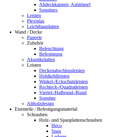
Abdeckkappen, Aststöpsel
Sonstiges
Leisten
Plexiglas
Leichtbauplatten
Wand / Decke
Paneele
Zubehör
Beleuchtung
Befestigung
Akustikplatten
Leisten
Deckenabschlussleisten
Hohlkehlleisten
Winkel-/Eckschutzleisten
Rechteck-/Quadratleisten
Viertel-/Halbrund-/Rund
Sonstige
Altholzdesign
Eisenteile / Befestigungsmaterial
Schrauben
Holz- und Spanplattenschrauben
Heco
Spax
Lederer