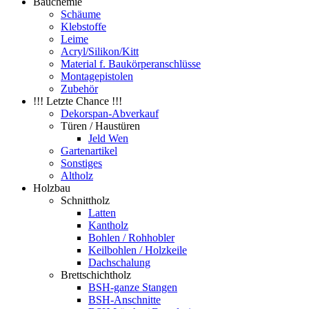
Bauchemie
Schäume
Klebstoffe
Leime
Acryl/Silikon/Kitt
Material f. Baukörperanschlüsse
Montagepistolen
Zubehör
!!! Letzte Chance !!!
Dekorspan-Abverkauf
Türen / Haustüren
Jeld Wen
Gartenartikel
Sonstiges
Altholz
Holzbau
Schnittholz
Latten
Kantholz
Bohlen / Rohhobler
Keilbohlen / Holzkeile
Dachschalung
Brettschichtholz
BSH-ganze Stangen
BSH-Anschnitte