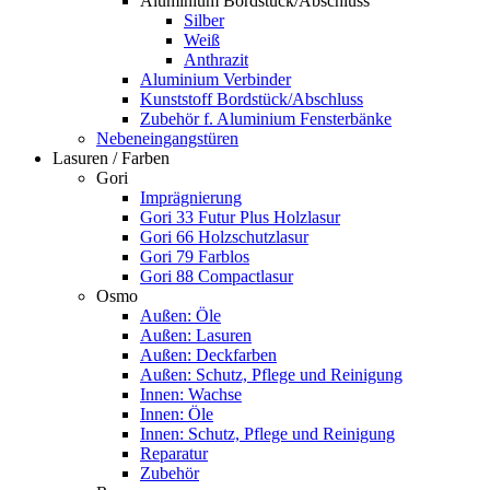
Aluminium Bordstück/Abschluss
Silber
Weiß
Anthrazit
Aluminium Verbinder
Kunststoff Bordstück/Abschluss
Zubehör f. Aluminium Fensterbänke
Nebeneingangstüren
Lasuren / Farben
Gori
Imprägnierung
Gori 33 Futur Plus Holzlasur
Gori 66 Holzschutzlasur
Gori 79 Farblos
Gori 88 Compactlasur
Osmo
Außen: Öle
Außen: Lasuren
Außen: Deckfarben
Außen: Schutz, Pflege und Reinigung
Innen: Wachse
Innen: Öle
Innen: Schutz, Pflege und Reinigung
Reparatur
Zubehör