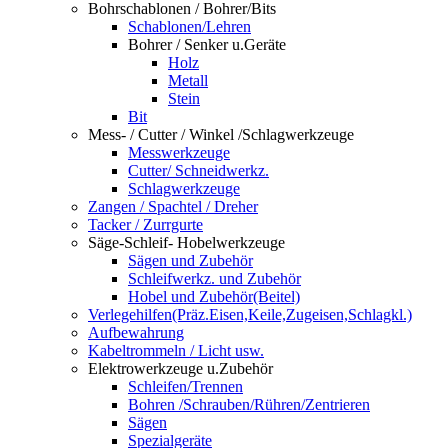
Bohrschablonen / Bohrer/Bits
Schablonen/Lehren
Bohrer / Senker u.Geräte
Holz
Metall
Stein
Bit
Mess- / Cutter / Winkel /Schlagwerkzeuge
Messwerkzeuge
Cutter/ Schneidwerkz.
Schlagwerkzeuge
Zangen / Spachtel / Dreher
Tacker / Zurrgurte
Säge-Schleif- Hobelwerkzeuge
Sägen und Zubehör
Schleifwerkz. und Zubehör
Hobel und Zubehör(Beitel)
Verlegehilfen(Präz.Eisen,Keile,Zugeisen,Schlagkl.)
Aufbewahrung
Kabeltrommeln / Licht usw.
Elektrowerkzeuge u.Zubehör
Schleifen/Trennen
Bohren /Schrauben/Rühren/Zentrieren
Sägen
Spezialgeräte