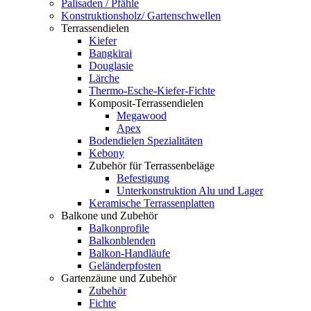
Palisaden / Pfähle
Konstruktionsholz/ Gartenschwellen
Terrassendielen
Kiefer
Bangkirai
Douglasie
Lärche
Thermo-Esche-Kiefer-Fichte
Komposit-Terrassendielen
Megawood
Apex
Bodendielen Spezialitäten
Kebony
Zubehör für Terrassenbeläge
Befestigung
Unterkonstruktion Alu und Lager
Keramische Terrassenplatten
Balkone und Zubehör
Balkonprofile
Balkonblenden
Balkon-Handläufe
Geländerpfosten
Gartenzäune und Zubehör
Zubehör
Fichte