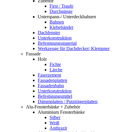
Zubehör
First / Traufe
Durchgänge
Unterspann-/ Unterdeckbahnen
Bahnen
Klebebänder
Dachfenster
Unterkonstruktion
Befestigungsmaterial
Werkzeuge für Dachdecker/ Klempner
Fassade
Holz
Fichte
Lärche
Faserzement
Fassadenplatten
Fassadenbahn
Unterkonstruktion
Befestigungsmittel
Dämmplatten / Putzträgerplatten
Alu-Fensterbänke + Zubehör
Aluminium Fensterbänke
Silber
Weiß
Anthrazit