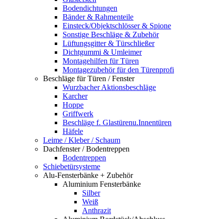
Bodendichtungen
Bänder & Rahmenteile
Einsteck/Objektschlösser & Spione
Sonstige Beschläge & Zubehör
Lüftungsgitter & Türschließer
Dichtgummi & Umleimer
Montagehilfen für Türen
Montagezubehör für den Türenprofi
Beschläge für Türen / Fenster
Wurzbacher Aktionsbeschläge
Karcher
Hoppe
Griffwerk
Beschläge f. Glastürenu.Innentüren
Häfele
Leime / Kleber / Schaum
Dachfenster / Bodentreppen
Bodentreppen
Schiebetürsysteme
Alu-Fensterbänke + Zubehör
Aluminium Fensterbänke
Silber
Weiß
Anthrazit