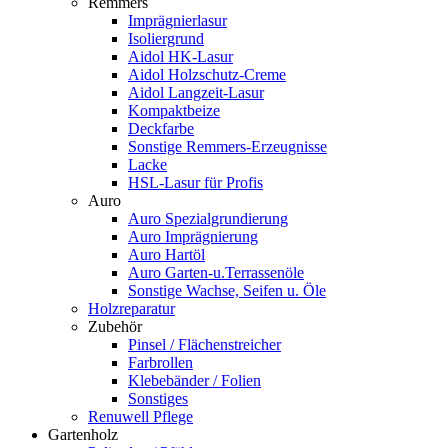
Remmers
Imprägnierlasur
Isoliergrund
Aidol HK-Lasur
Aidol Holzschutz-Creme
Aidol Langzeit-Lasur
Kompaktbeize
Deckfarbe
Sonstige Remmers-Erzeugnisse
Lacke
HSL-Lasur für Profis
Auro
Auro Spezialgrundierung
Auro Imprägnierung
Auro Hartöl
Auro Garten-u.Terrassenöle
Sonstige Wachse, Seifen u. Öle
Holzreparatur
Zubehör
Pinsel / Flächenstreicher
Farbrollen
Klebebänder / Folien
Sonstiges
Renuwell Pflege
Gartenholz