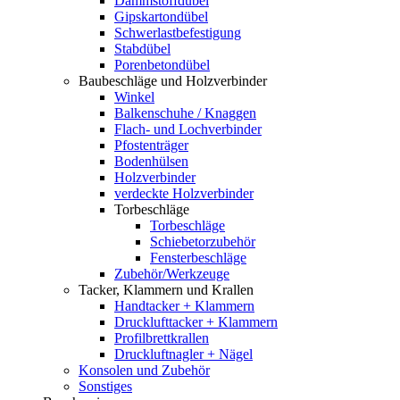
Dämmstoffdübel
Gipskartondübel
Schwerlastbefestigung
Stabdübel
Porenbetondübel
Baubeschläge und Holzverbinder
Winkel
Balkenschuhe / Knaggen
Flach- und Lochverbinder
Pfostenträger
Bodenhülsen
Holzverbinder
verdeckte Holzverbinder
Torbeschläge
Torbeschläge
Schiebetorzubehör
Fensterbeschläge
Zubehör/Werkzeuge
Tacker, Klammern und Krallen
Handtacker + Klammern
Drucklufttacker + Klammern
Profilbrettkrallen
Druckluftnagler + Nägel
Konsolen und Zubehör
Sonstiges