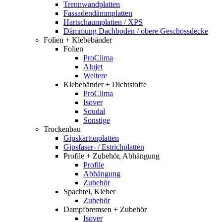
Trennwandplatten
Fassadendämmplatten
Hartschaumplatten / XPS
Dämmung Dachboden / obere Geschossdecke
Folien + Klebebänder
Folien
ProClima
Alujet
Weitere
Klebebänder + Dichtstoffe
ProClima
Isover
Soudal
Sonstige
Trockenbau
Gipskartonplatten
Gipsfaser- / Estrichplatten
Profile + Zubehör, Abhängung
Profile
Abhängung
Zubehör
Spachtel, Kleber
Zubehör
Dampfbremsen + Zubehör
Isover