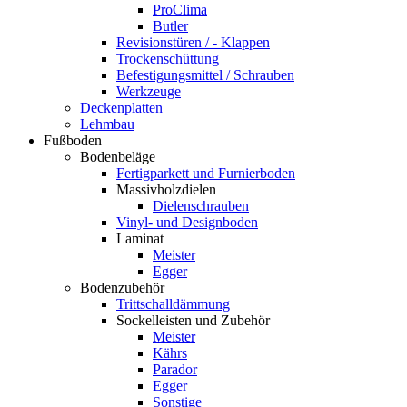
ProClima
Butler
Revisionstüren / - Klappen
Trockenschüttung
Befestigungsmittel / Schrauben
Werkzeuge
Deckenplatten
Lehmbau
Fußboden
Bodenbeläge
Fertigparkett und Furnierboden
Massivholzdielen
Dielenschrauben
Vinyl- und Designboden
Laminat
Meister
Egger
Bodenzubehör
Trittschalldämmung
Sockelleisten und Zubehör
Meister
Kährs
Parador
Egger
Sonstige