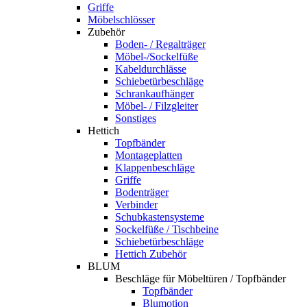
Griffe
Möbelschlösser
Zubehör
Boden- / Regalträger
Möbel-/Sockelfüße
Kabeldurchlässe
Schiebetürbeschläge
Schrankaufhänger
Möbel- / Filzgleiter
Sonstiges
Hettich
Topfbänder
Montageplatten
Klappenbeschläge
Griffe
Bodenträger
Verbinder
Schubkastensysteme
Sockelfüße / Tischbeine
Schiebetürbeschläge
Hettich Zubehör
BLUM
Beschläge für Möbeltüren / Topfbänder
Topfbänder
Blumotion