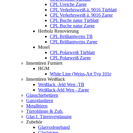
CPL Ureiche Zarge
CPL Verkehrsweiß ä. 9016 Türblatt
CPL Verkehrsweiß ä. 9016 Zarge
CPL Buche natur Türblatt
CPL Buche natur Zarge
Herholz Renovierung
CPL Brilliantweiss TB
CPL Brilliantweiss Zarge
Mosel
CPL Polarweiß Türblatt
CPL Polarweiß Zarge
Innentüren Furniert
HGM
White Line (Weiss-Art Typ 101e
Innentüren Weißlack
Weißlack -Jeld Wen -TB
Weißlack-Jeld Wen - Zarge
Glasschiebetüren
Ganzglastüren
Metalltüren
Türrohlinge & Zub.
Glas f. Türenverglasung
Zubehör
Glasvorlegeband
Glasleisten