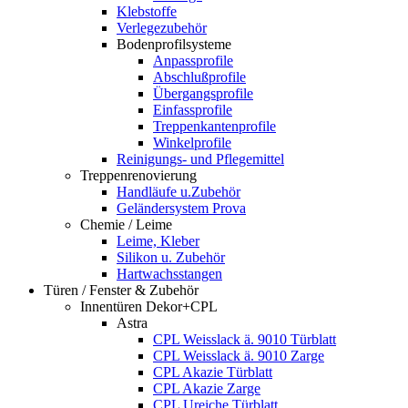
Klebstoffe
Verlegezubehör
Bodenprofilsysteme
Anpassprofile
Abschlußprofile
Übergangsprofile
Einfassprofile
Treppenkantenprofile
Winkelprofile
Reinigungs- und Pflegemittel
Treppenrenovierung
Handläufe u.Zubehör
Geländersystem Prova
Chemie / Leime
Leime, Kleber
Silikon u. Zubehör
Hartwachsstangen
Türen / Fenster & Zubehör
Innentüren Dekor+CPL
Astra
CPL Weisslack ä. 9010 Türblatt
CPL Weisslack ä. 9010 Zarge
CPL Akazie Türblatt
CPL Akazie Zarge
CPL Ureiche Türblatt