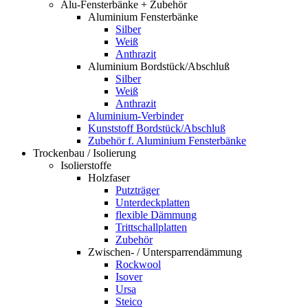
Alu-Fensterbänke + Zubehör
Aluminium Fensterbänke
Silber
Weiß
Anthrazit
Aluminium Bordstück/Abschluß
Silber
Weiß
Anthrazit
Aluminium-Verbinder
Kunststoff Bordstück/Abschluß
Zubehör f. Aluminium Fensterbänke
Trockenbau / Isolierung
Isolierstoffe
Holzfaser
Putzträger
Unterdeckplatten
flexible Dämmung
Trittschallplatten
Zubehör
Zwischen- / Untersparrendämmung
Rockwool
Isover
Ursa
Steico