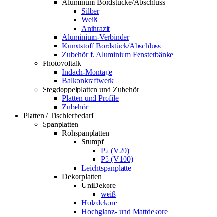
Aluminum Bordstücke/Abschluss
Silber
Weiß
Anthrazit
Aluminium-Verbinder
Kunststoff Bordstück/Abschluss
Zubehör f. Aluminium Fensterbänke
Photovoltaik
Indach-Montage
Balkonkraftwerk
Stegdoppelplatten und Zubehör
Platten und Profile
Zubehör
Platten / Tischlerbedarf
Spanplatten
Rohspanplatten
Stumpf
P2 (V20)
P3 (V100)
Leichtspanplatte
Dekorplatten
UniDekore
weiß
Holzdekore
Hochglanz- und Mattdekore