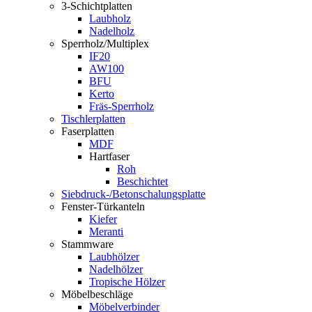
3-Schichtplatten
Laubholz
Nadelholz
Sperrholz/Multiplex
IF20
AW100
BFU
Kerto
Fräs-Sperrholz
Tischlerplatten
Faserplatten
MDF
Hartfaser
Roh
Beschichtet
Siebdruck-/Betonschalungsplatte
Fenster-Türkanteln
Kiefer
Meranti
Stammware
Laubhölzer
Nadelhölzer
Tropische Hölzer
Möbelbeschläge
Möbelverbinder