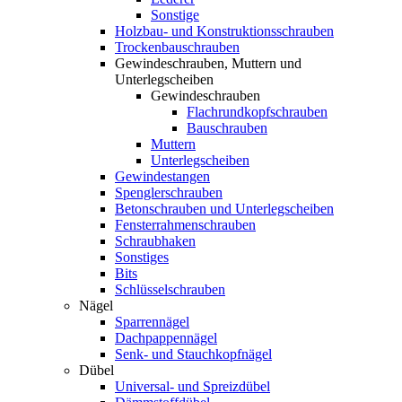
Sonstige
Holzbau- und Konstruktionsschrauben
Trockenbauschrauben
Gewindeschrauben, Muttern und
Unterlegscheiben
Gewindeschrauben
Flachrundkopfschrauben
Bauschrauben
Muttern
Unterlegscheiben
Gewindestangen
Spenglerschrauben
Betonschrauben und Unterlegscheiben
Fensterrahmenschrauben
Schraubhaken
Sonstiges
Bits
Schlüsselschrauben
Nägel
Sparrennägel
Dachpappennägel
Senk- und Stauchkopfnägel
Dübel
Universal- und Spreizdübel