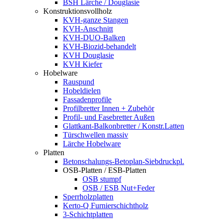
BSH Lärche / Douglasie
Konstruktionsvollholz
KVH-ganze Stangen
KVH-Anschnitt
KVH-DUO-Balken
KVH-Biozid-behandelt
KVH Douglasie
KVH Kiefer
Hobelware
Rauspund
Hobeldielen
Fassadenprofile
Profilbretter Innen + Zubehör
Profil- und Fasebretter Außen
Glattkant-Balkonbretter / Konstr.Latten
Türschwellen massiv
Lärche Hobelware
Platten
Betonschalungs-Betoplan-Siebdruckpl.
OSB-Platten / ESB-Platten
OSB stumpf
OSB / ESB Nut+Feder
Sperrholzplatten
Kerto-Q Furnierschichtholz
3-Schichtplatten