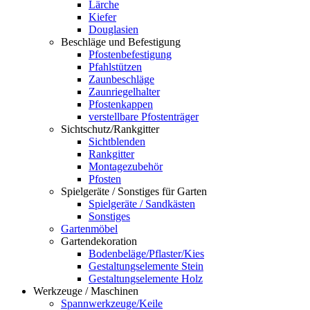
Lärche
Kiefer
Douglasien
Beschläge und Befestigung
Pfostenbefestigung
Pfahlstützen
Zaunbeschläge
Zaunriegelhalter
Pfostenkappen
verstellbare Pfostenträger
Sichtschutz/Rankgitter
Sichtblenden
Rankgitter
Montagezubehör
Pfosten
Spielgeräte / Sonstiges für Garten
Spielgeräte / Sandkästen
Sonstiges
Gartenmöbel
Gartendekoration
Bodenbeläge/Pflaster/Kies
Gestaltungselemente Stein
Gestaltungselemente Holz
Werkzeuge / Maschinen
Spannwerkzeuge/Keile