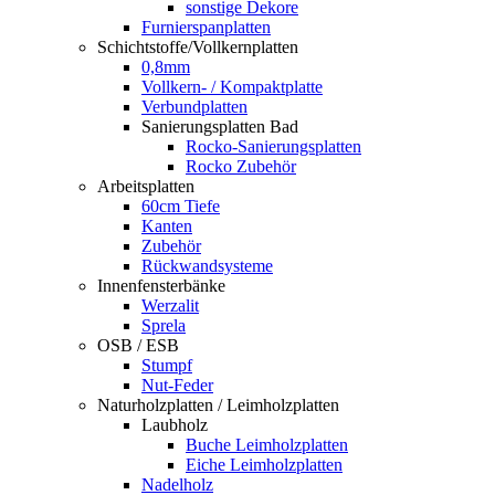
sonstige Dekore
Furnierspanplatten
Schichtstoffe/Vollkernplatten
0,8mm
Vollkern- / Kompaktplatte
Verbundplatten
Sanierungsplatten Bad
Rocko-Sanierungsplatten
Rocko Zubehör
Arbeitsplatten
60cm Tiefe
Kanten
Zubehör
Rückwandsysteme
Innenfensterbänke
Werzalit
Sprela
OSB / ESB
Stumpf
Nut-Feder
Naturholzplatten / Leimholzplatten
Laubholz
Buche Leimholzplatten
Eiche Leimholzplatten
Nadelholz