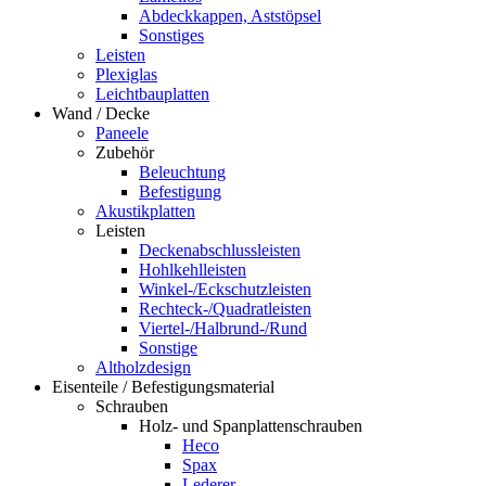
Abdeckkappen, Aststöpsel
Sonstiges
Leisten
Plexiglas
Leichtbauplatten
Wand / Decke
Paneele
Zubehör
Beleuchtung
Befestigung
Akustikplatten
Leisten
Deckenabschlussleisten
Hohlkehlleisten
Winkel-/Eckschutzleisten
Rechteck-/Quadratleisten
Viertel-/Halbrund-/Rund
Sonstige
Altholzdesign
Eisenteile / Befestigungsmaterial
Schrauben
Holz- und Spanplattenschrauben
Heco
Spax
Lederer