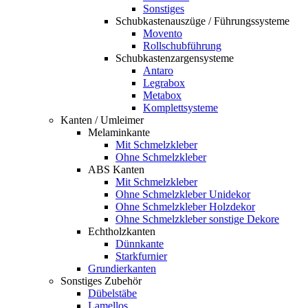
Sonstiges
Schubkastenauszüge / Führungssysteme
Movento
Rollschubführung
Schubkastenzargensysteme
Antaro
Legrabox
Metabox
Komplettsysteme
Kanten / Umleimer
Melaminkante
Mit Schmelzkleber
Ohne Schmelzkleber
ABS Kanten
Mit Schmelzkleber
Ohne Schmelzkleber Unidekor
Ohne Schmelzkleber Holzdekor
Ohne Schmelzkleber sonstige Dekore
Echtholzkanten
Dünnkante
Starkfurnier
Grundierkanten
Sonstiges Zubehör
Dübelstäbe
Lamellos