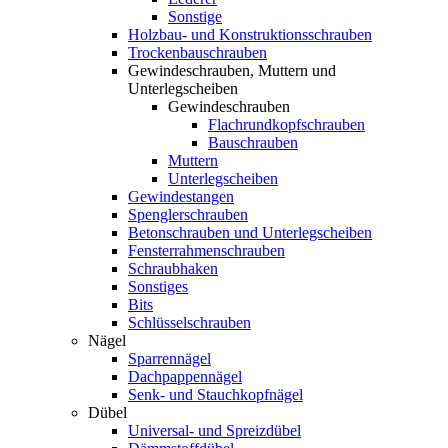
Sonstige
Holzbau- und Konstruktionsschrauben
Trockenbauschrauben
Gewindeschrauben, Muttern und
Unterlegscheiben
Gewindeschrauben
Flachrundkopfschrauben
Bauschrauben
Muttern
Unterlegscheiben
Gewindestangen
Spenglerschrauben
Betonschrauben und Unterlegscheiben
Fensterrahmenschrauben
Schraubhaken
Sonstiges
Bits
Schlüsselschrauben
Nägel
Sparrennägel
Dachpappennägel
Senk- und Stauchkopfnägel
Dübel
Universal- und Spreizdübel