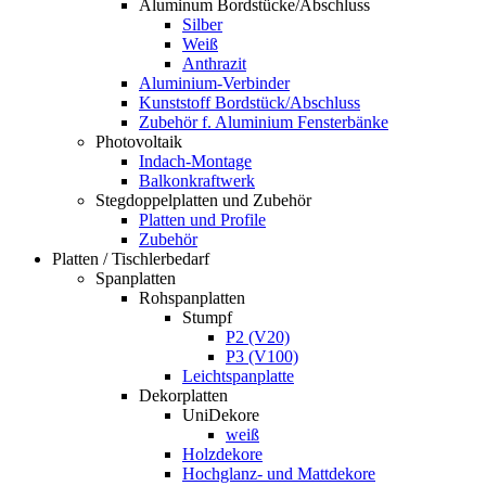
Aluminum Bordstücke/Abschluss
Silber
Weiß
Anthrazit
Aluminium-Verbinder
Kunststoff Bordstück/Abschluss
Zubehör f. Aluminium Fensterbänke
Photovoltaik
Indach-Montage
Balkonkraftwerk
Stegdoppelplatten und Zubehör
Platten und Profile
Zubehör
Platten / Tischlerbedarf
Spanplatten
Rohspanplatten
Stumpf
P2 (V20)
P3 (V100)
Leichtspanplatte
Dekorplatten
UniDekore
weiß
Holzdekore
Hochglanz- und Mattdekore