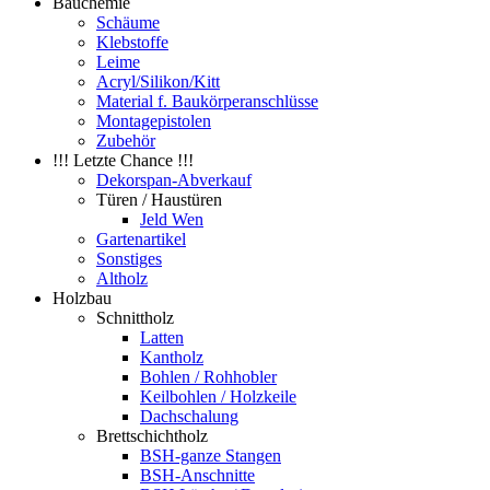
Bauchemie
Schäume
Klebstoffe
Leime
Acryl/Silikon/Kitt
Material f. Baukörperanschlüsse
Montagepistolen
Zubehör
!!! Letzte Chance !!!
Dekorspan-Abverkauf
Türen / Haustüren
Jeld Wen
Gartenartikel
Sonstiges
Altholz
Holzbau
Schnittholz
Latten
Kantholz
Bohlen / Rohhobler
Keilbohlen / Holzkeile
Dachschalung
Brettschichtholz
BSH-ganze Stangen
BSH-Anschnitte