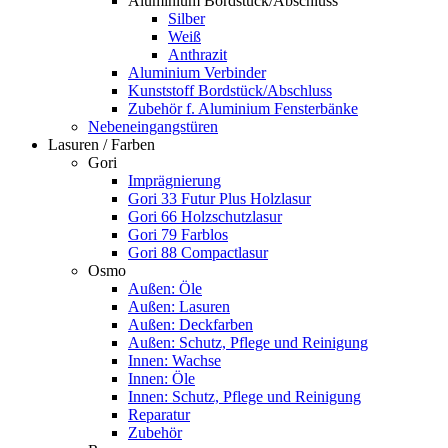
Aluminium Bordstück/Abschluss
Silber
Weiß
Anthrazit
Aluminium Verbinder
Kunststoff Bordstück/Abschluss
Zubehör f. Aluminium Fensterbänke
Nebeneingangstüren
Lasuren / Farben
Gori
Imprägnierung
Gori 33 Futur Plus Holzlasur
Gori 66 Holzschutzlasur
Gori 79 Farblos
Gori 88 Compactlasur
Osmo
Außen: Öle
Außen: Lasuren
Außen: Deckfarben
Außen: Schutz, Pflege und Reinigung
Innen: Wachse
Innen: Öle
Innen: Schutz, Pflege und Reinigung
Reparatur
Zubehör