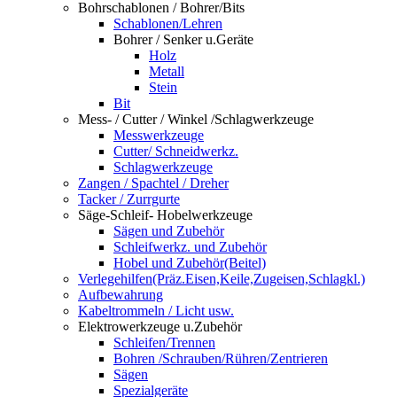
Bohrschablonen / Bohrer/Bits
Schablonen/Lehren
Bohrer / Senker u.Geräte
Holz
Metall
Stein
Bit
Mess- / Cutter / Winkel /Schlagwerkzeuge
Messwerkzeuge
Cutter/ Schneidwerkz.
Schlagwerkzeuge
Zangen / Spachtel / Dreher
Tacker / Zurrgurte
Säge-Schleif- Hobelwerkzeuge
Sägen und Zubehör
Schleifwerkz. und Zubehör
Hobel und Zubehör(Beitel)
Verlegehilfen(Präz.Eisen,Keile,Zugeisen,Schlagkl.)
Aufbewahrung
Kabeltrommeln / Licht usw.
Elektrowerkzeuge u.Zubehör
Schleifen/Trennen
Bohren /Schrauben/Rühren/Zentrieren
Sägen
Spezialgeräte