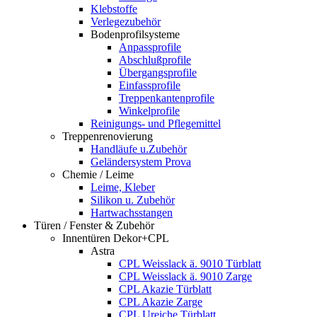
Klebstoffe
Verlegezubehör
Bodenprofilsysteme
Anpassprofile
Abschlußprofile
Übergangsprofile
Einfassprofile
Treppenkantenprofile
Winkelprofile
Reinigungs- und Pflegemittel
Treppenrenovierung
Handläufe u.Zubehör
Geländersystem Prova
Chemie / Leime
Leime, Kleber
Silikon u. Zubehör
Hartwachsstangen
Türen / Fenster & Zubehör
Innentüren Dekor+CPL
Astra
CPL Weisslack ä. 9010 Türblatt
CPL Weisslack ä. 9010 Zarge
CPL Akazie Türblatt
CPL Akazie Zarge
CPL Ureiche Türblatt