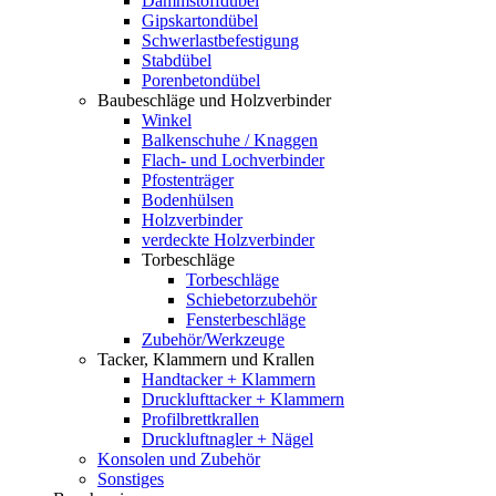
Dämmstoffdübel
Gipskartondübel
Schwerlastbefestigung
Stabdübel
Porenbetondübel
Baubeschläge und Holzverbinder
Winkel
Balkenschuhe / Knaggen
Flach- und Lochverbinder
Pfostenträger
Bodenhülsen
Holzverbinder
verdeckte Holzverbinder
Torbeschläge
Torbeschläge
Schiebetorzubehör
Fensterbeschläge
Zubehör/Werkzeuge
Tacker, Klammern und Krallen
Handtacker + Klammern
Drucklufttacker + Klammern
Profilbrettkrallen
Druckluftnagler + Nägel
Konsolen und Zubehör
Sonstiges