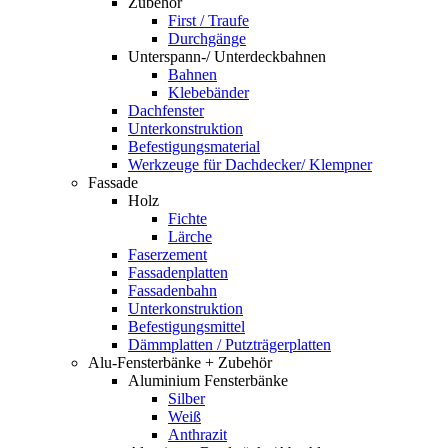
Zubehör
First / Traufe
Durchgänge
Unterspann-/ Unterdeckbahnen
Bahnen
Klebebänder
Dachfenster
Unterkonstruktion
Befestigungsmaterial
Werkzeuge für Dachdecker/ Klempner
Fassade
Holz
Fichte
Lärche
Faserzement
Fassadenplatten
Fassadenbahn
Unterkonstruktion
Befestigungsmittel
Dämmplatten / Putzträgerplatten
Alu-Fensterbänke + Zubehör
Aluminium Fensterbänke
Silber
Weiß
Anthrazit