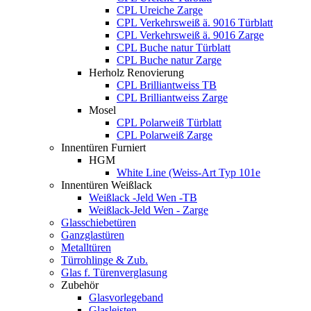
CPL Ureiche Zarge
CPL Verkehrsweiß ä. 9016 Türblatt
CPL Verkehrsweiß ä. 9016 Zarge
CPL Buche natur Türblatt
CPL Buche natur Zarge
Herholz Renovierung
CPL Brilliantweiss TB
CPL Brilliantweiss Zarge
Mosel
CPL Polarweiß Türblatt
CPL Polarweiß Zarge
Innentüren Furniert
HGM
White Line (Weiss-Art Typ 101e
Innentüren Weißlack
Weißlack -Jeld Wen -TB
Weißlack-Jeld Wen - Zarge
Glasschiebetüren
Ganzglastüren
Metalltüren
Türrohlinge & Zub.
Glas f. Türenverglasung
Zubehör
Glasvorlegeband
Glasleisten