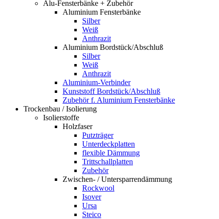
Alu-Fensterbänke + Zubehör
Aluminium Fensterbänke
Silber
Weiß
Anthrazit
Aluminium Bordstück/Abschluß
Silber
Weiß
Anthrazit
Aluminium-Verbinder
Kunststoff Bordstück/Abschluß
Zubehör f. Aluminium Fensterbänke
Trockenbau / Isolierung
Isolierstoffe
Holzfaser
Putzträger
Unterdeckplatten
flexible Dämmung
Trittschallplatten
Zubehör
Zwischen- / Untersparrendämmung
Rockwool
Isover
Ursa
Steico