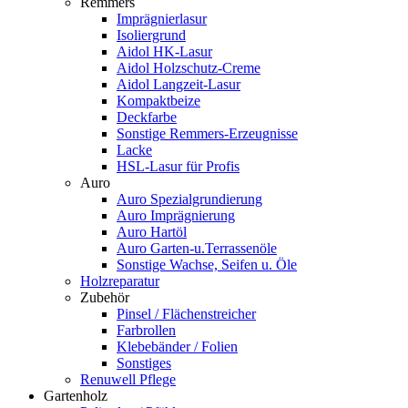
Remmers
Imprägnierlasur
Isoliergrund
Aidol HK-Lasur
Aidol Holzschutz-Creme
Aidol Langzeit-Lasur
Kompaktbeize
Deckfarbe
Sonstige Remmers-Erzeugnisse
Lacke
HSL-Lasur für Profis
Auro
Auro Spezialgrundierung
Auro Imprägnierung
Auro Hartöl
Auro Garten-u.Terrassenöle
Sonstige Wachse, Seifen u. Öle
Holzreparatur
Zubehör
Pinsel / Flächenstreicher
Farbrollen
Klebebänder / Folien
Sonstiges
Renuwell Pflege
Gartenholz