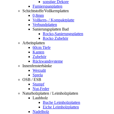
sonstige Dekore
Furnierspanplatten
Schichtstoffe/Vollkernplatten
0,8mm
Vollkern- / Kompaktplatte
Verbundplatten
Sanierungsplatten Bad
Rocko-Sanierungsplatten
Rocko Zubehör
Arbeitsplatten
60cm Tiefe
Kanten
Zubehör
Rückwandsysteme
Innenfensterbänke
Werzalit
Sprela
OSB / ESB
Stumpf
Nut-Feder
Naturholzplatten / Leimholzplatten
Laubholz
Buche Leimholzplatten
Eiche Leimholzplatten
Nadelholz