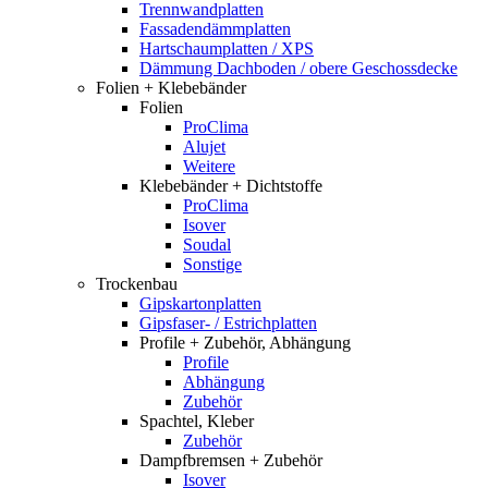
Trennwandplatten
Fassadendämmplatten
Hartschaumplatten / XPS
Dämmung Dachboden / obere Geschossdecke
Folien + Klebebänder
Folien
ProClima
Alujet
Weitere
Klebebänder + Dichtstoffe
ProClima
Isover
Soudal
Sonstige
Trockenbau
Gipskartonplatten
Gipsfaser- / Estrichplatten
Profile + Zubehör, Abhängung
Profile
Abhängung
Zubehör
Spachtel, Kleber
Zubehör
Dampfbremsen + Zubehör
Isover