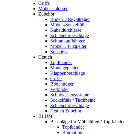
Griffe
Möbelschlösser
Zubehör
Boden- / Regalträger
Möbel-/Sockelfüße
Kabeldurchlässe
Schiebetürbeschläge
Schrankaufhänger
Möbel- / Filzgleiter
Sonstiges
Hettich
Topfbänder
Montageplatten
Klappenbeschläge
Griffe
Bodenträger
Verbinder
Schubkastensysteme
Sockelfüße / Tischbeine
Schiebetürbeschläge
Hettich Zubehör
BLUM
Beschläge für Möbeltüren / Topfbänder
Topfbänder
Blumotion