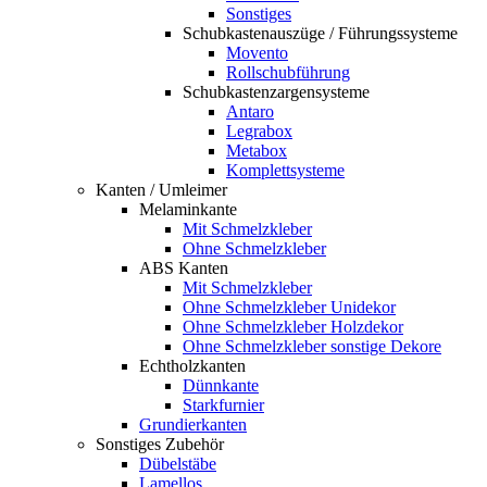
Sonstiges
Schubkastenauszüge / Führungssysteme
Movento
Rollschubführung
Schubkastenzargensysteme
Antaro
Legrabox
Metabox
Komplettsysteme
Kanten / Umleimer
Melaminkante
Mit Schmelzkleber
Ohne Schmelzkleber
ABS Kanten
Mit Schmelzkleber
Ohne Schmelzkleber Unidekor
Ohne Schmelzkleber Holzdekor
Ohne Schmelzkleber sonstige Dekore
Echtholzkanten
Dünnkante
Starkfurnier
Grundierkanten
Sonstiges Zubehör
Dübelstäbe
Lamellos