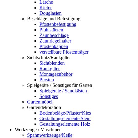
Lärche
Kiefer
Douglasien
Beschläge und Befestigung
Pfostenbefestigung
Pfahlstützen
Zaunbeschläge
Zaunriegelhalter
Pfostenkappen
verstellbare Pfostenträger
Sichtschutz/Rankgitter
Sichtblenden
Rankgitter
Montagezubehör
Pfosten
Spielgeräte / Sonstiges für Garten
Spielgeräte / Sandkästen
Sonstiges
Gartenmöbel
Gartendekoration
Bodenbeläge/Pflaster/Kies
Gestaltungselemente Stein
Gestaltungselemente Holz
Werkzeuge / Maschinen
Spannwerkzeuge/Keile