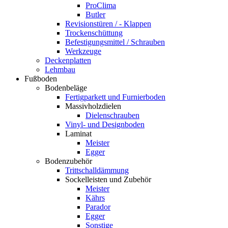
ProClima
Butler
Revisionstüren / - Klappen
Trockenschüttung
Befestigungsmittel / Schrauben
Werkzeuge
Deckenplatten
Lehmbau
Fußboden
Bodenbeläge
Fertigparkett und Furnierboden
Massivholzdielen
Dielenschrauben
Vinyl- und Designboden
Laminat
Meister
Egger
Bodenzubehör
Trittschalldämmung
Sockelleisten und Zubehör
Meister
Kährs
Parador
Egger
Sonstige