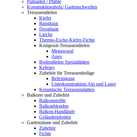
Palisaden / Pfähle
Konstruktionsholz/ Gartenschwellen
Terrassendielen
Kiefer
Bangkirai
Douglasie
Lärche
Thermo-Esche-Kiefer-Fichte
Komposit-Terrassendielen
Megawood
Apex
Bodendielen Spezialitäten
Kebony
Zubehör für Terrassenbeläge
Befestigung
Unterkonstruktion Alu und Lager
Keramische Terrassenplatten
Balkone und Zubehör
Balkonprofile
Balkonblenden
Balkon-Handläufe
Geländerpfosten
Gartenzäune und Zubehör
Zubehör
Fichte