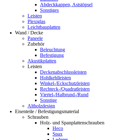
Abdeckkappen, Aststöpsel
Sonstiges
Leisten
Plexiglas
Leichtbauplatten
Wand / Decke
Paneele
Zubehör
Beleuchtung
Befestigung
Akustikplatten
Leisten
Deckenabschlussleisten
Hohlkehlleisten
Winkel-/Eckschutzleisten
Rechteck-/Quadratleisten
Viertel-/Halbrund-/Rund
Sonstige
Altholzdesign
Eisenteile / Befestigungsmaterial
Schrauben
Holz- und Spanplattenschrauben
Heco
Spax
Lederer