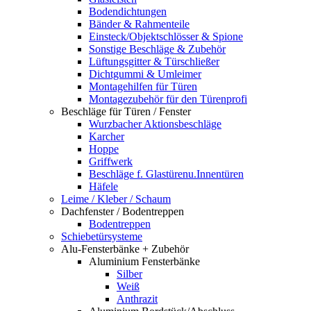
Bodendichtungen
Bänder & Rahmenteile
Einsteck/Objektschlösser & Spione
Sonstige Beschläge & Zubehör
Lüftungsgitter & Türschließer
Dichtgummi & Umleimer
Montagehilfen für Türen
Montagezubehör für den Türenprofi
Beschläge für Türen / Fenster
Wurzbacher Aktionsbeschläge
Karcher
Hoppe
Griffwerk
Beschläge f. Glastürenu.Innentüren
Häfele
Leime / Kleber / Schaum
Dachfenster / Bodentreppen
Bodentreppen
Schiebetürsysteme
Alu-Fensterbänke + Zubehör
Aluminium Fensterbänke
Silber
Weiß
Anthrazit