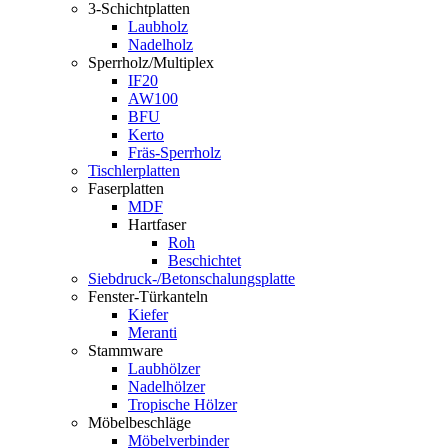
3-Schichtplatten
Laubholz
Nadelholz
Sperrholz/Multiplex
IF20
AW100
BFU
Kerto
Fräs-Sperrholz
Tischlerplatten
Faserplatten
MDF
Hartfaser
Roh
Beschichtet
Siebdruck-/Betonschalungsplatte
Fenster-Türkanteln
Kiefer
Meranti
Stammware
Laubhölzer
Nadelhölzer
Tropische Hölzer
Möbelbeschläge
Möbelverbinder