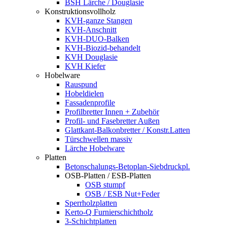
BSH Lärche / Douglasie
Konstruktionsvollholz
KVH-ganze Stangen
KVH-Anschnitt
KVH-DUO-Balken
KVH-Biozid-behandelt
KVH Douglasie
KVH Kiefer
Hobelware
Rauspund
Hobeldielen
Fassadenprofile
Profilbretter Innen + Zubehör
Profil- und Fasebretter Außen
Glattkant-Balkonbretter / Konstr.Latten
Türschwellen massiv
Lärche Hobelware
Platten
Betonschalungs-Betoplan-Siebdruckpl.
OSB-Platten / ESB-Platten
OSB stumpf
OSB / ESB Nut+Feder
Sperrholzplatten
Kerto-Q Furnierschichtholz
3-Schichtplatten