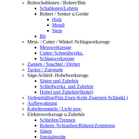
Bohrschablonen / Bohrer/Bits
Schablonen/Lehren
Bohrer / Senker u.Geräte
Holz
Metall
Stein
Bit
Mess- / Cutter / Winkel /Schlagwerkzeuge
Messwerkzeuge
Cutter/ Schneidwerkz.
Schlagwerkzeuge
Zangen / Spachtel / Dreher
Tacker / Zurrgurte
Säge-Schleif- Hobelwerkzeuge
Sägen und Zubehör
Schleifwerkz. und Zubehör
Hobel und Zubehör(Beitel)
Verlegehilfen(Präz.Eisen,Keile,Zugeisen,Schlagkl.)
Aufbewahrung
Kabeltrommeln / Licht usw.
Elektrowerkzeuge u.Zubehör
Schleifen/Trennen
Bohren /Schrauben/Rühren/Zentrieren
Sägen
Spezialgeräte