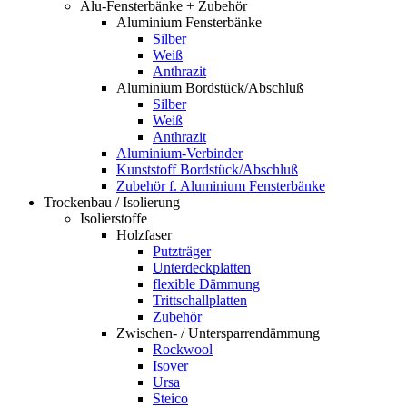
Alu-Fensterbänke + Zubehör
Aluminium Fensterbänke
Silber
Weiß
Anthrazit
Aluminium Bordstück/Abschluß
Silber
Weiß
Anthrazit
Aluminium-Verbinder
Kunststoff Bordstück/Abschluß
Zubehör f. Aluminium Fensterbänke
Trockenbau / Isolierung
Isolierstoffe
Holzfaser
Putzträger
Unterdeckplatten
flexible Dämmung
Trittschallplatten
Zubehör
Zwischen- / Untersparrendämmung
Rockwool
Isover
Ursa
Steico