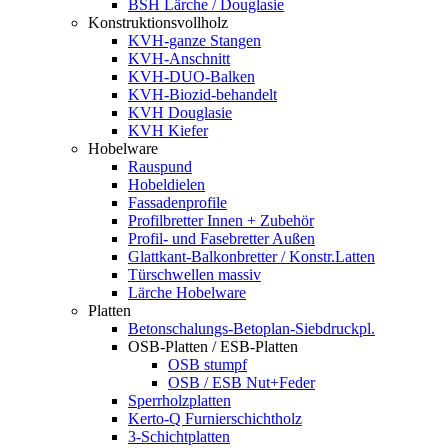
BSH Lärche / Douglasie
Konstruktionsvollholz
KVH-ganze Stangen
KVH-Anschnitt
KVH-DUO-Balken
KVH-Biozid-behandelt
KVH Douglasie
KVH Kiefer
Hobelware
Rauspund
Hobeldielen
Fassadenprofile
Profilbretter Innen + Zubehör
Profil- und Fasebretter Außen
Glattkant-Balkonbretter / Konstr.Latten
Türschwellen massiv
Lärche Hobelware
Platten
Betonschalungs-Betoplan-Siebdruckpl.
OSB-Platten / ESB-Platten
OSB stumpf
OSB / ESB Nut+Feder
Sperrholzplatten
Kerto-Q Furnierschichtholz
3-Schichtplatten