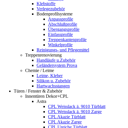
Klebstoffe
Verlegezubehör
Bodenprofilsysteme
Anpassprofile
Abschlußprofile
Übergangsprofile
Einfassprofile
Treppenkantenprofile
Winkelprofile
Reinigungs- und Pflegemittel
Treppenrenovierung
Handläufe u.Zubehör
Geländersystem Prova
Chemie / Leime
Leime, Kleber
Silikon u. Zubehör
Hartwachsstangen
Türen / Fenster & Zubehör
Innentüren Dekor+CPL
Astra
CPL Weisslack ä. 9010 Türblatt
CPL Weisslack ä. 9010 Zarge
CPL Akazie Türblatt
CPL Akazie Zarge
CPL Ureiche Türblatt