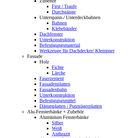
Zubehör
First / Traufe
Durchgänge
Unterspann-/ Unterdeckbahnen
Bahnen
Klebebänder
Dachfenster
Unterkonstruktion
Befestigungsmaterial
Werkzeuge für Dachdecker/ Klempner
Fassade
Holz
Fichte
Lärche
Faserzement
Fassadenplatten
Fassadenbahn
Unterkonstruktion
Befestigungsmittel
Dämmplatten / Putzträgerplatten
Alu-Fensterbänke + Zubehör
Aluminium Fensterbänke
Silber
Weiß
Anthrazit