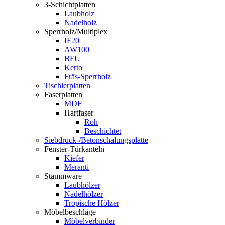
3-Schichtplatten
Laubholz
Nadelholz
Sperrholz/Multiplex
IF20
AW100
BFU
Kerto
Fräs-Sperrholz
Tischlerplatten
Faserplatten
MDF
Hartfaser
Roh
Beschichtet
Siebdruck-/Betonschalungsplatte
Fenster-Türkanteln
Kiefer
Meranti
Stammware
Laubhölzer
Nadelhölzer
Tropische Hölzer
Möbelbeschläge
Möbelverbinder