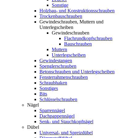
Sonstige
Holzbau- und Konstruktionsschrauben
Trockenbauschrauben
Gewindeschrauben, Muttern und
Unterlegscheiben
Gewindeschrauben
Flachrundkopfschrauben
Bauschrauben
Muttern
Unterlegscheiben
Gewindestangen
Spenglerschrauben
Betonschrauben und Unterlegscheiben
Fensterrahmenschrauben
Schraubhaken
Sonstiges
Bits
Schlüsselschrauben
Nägel
Sparrennägel
Dachpappennägel
Senk- und Stauchkopfnägel
Dübel
Universal- und Spreizdübel