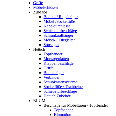
Griffe
Möbelschlösser
Zubehör
Boden- / Regalträger
Möbel-/Sockelfüße
Kabeldurchlässe
Schiebetürbeschläge
Schrankaufhänger
Möbel- / Filzgleiter
Sonstiges
Hettich
Topfbänder
Montageplatten
Klappenbeschläge
Griffe
Bodenträger
Verbinder
Schubkastensysteme
Sockelfüße / Tischbeine
Schiebetürbeschläge
Hettich Zubehör
BLUM
Beschläge für Möbeltüren / Topfbänder
Topfbänder
Blumotion