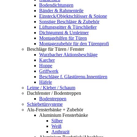
Bodendichtungen
Bänder & Rahmenteile
Einsteck/Objektschlösser & Spione
Sonstige Beschläge & Zubehör
Lüftungsgitter & Türschließer
Dichtgummi & Umleimer
Montagehilfen für Türen
Montagezubehör für den Türenprofi
Beschläge für Türen / Fenster
Wurzbacher Aktionsbeschläge
Karcher
Hoppe
Griffwerk
Beschläge f. Glastürenu.Innentüren
Häfele
Leime / Kleber / Schaum
Dachfenster / Bodentreppen
Bodentreppen
Schiebetürsysteme
Alu-Fensterbänke + Zubehör
Aluminium Fensterbänke
Silber
Weiß
Anthrazit