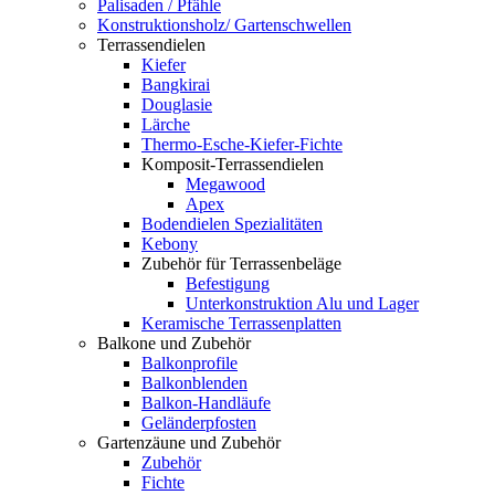
Palisaden / Pfähle
Konstruktionsholz/ Gartenschwellen
Terrassendielen
Kiefer
Bangkirai
Douglasie
Lärche
Thermo-Esche-Kiefer-Fichte
Komposit-Terrassendielen
Megawood
Apex
Bodendielen Spezialitäten
Kebony
Zubehör für Terrassenbeläge
Befestigung
Unterkonstruktion Alu und Lager
Keramische Terrassenplatten
Balkone und Zubehör
Balkonprofile
Balkonblenden
Balkon-Handläufe
Geländerpfosten
Gartenzäune und Zubehör
Zubehör
Fichte