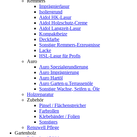
Remmers
Imprägnierlasur
Isoliergrund
Aidol HK-Lasur
Aidol Holzschutz-Creme
Aidol Langzeit-Lasur
Kompaktbeize
Deckfarbe
Sonstige Remmers-Erzeugnisse
Lacke
HSL-Lasur für Profis
Auro
Auro Spezialgrundierung
Auro Imprägnierung
Auro Hartöl
Auro Garten-u.Terrassenöle
Sonstige Wachse, Seifen u. Öle
Holzreparatur
Zubehör
Pinsel / Flächenstreicher
Farbrollen
Klebebänder / Folien
Sonstiges
Renuwell Pflege
Gartenholz