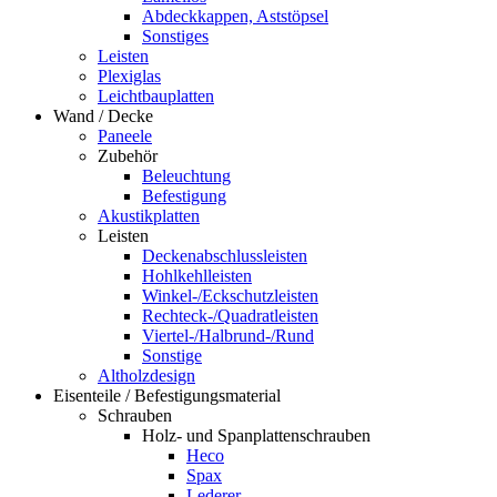
Abdeckkappen, Aststöpsel
Sonstiges
Leisten
Plexiglas
Leichtbauplatten
Wand / Decke
Paneele
Zubehör
Beleuchtung
Befestigung
Akustikplatten
Leisten
Deckenabschlussleisten
Hohlkehlleisten
Winkel-/Eckschutzleisten
Rechteck-/Quadratleisten
Viertel-/Halbrund-/Rund
Sonstige
Altholzdesign
Eisenteile / Befestigungsmaterial
Schrauben
Holz- und Spanplattenschrauben
Heco
Spax
Lederer