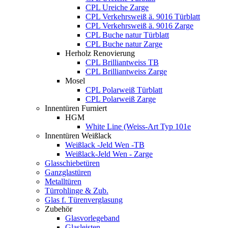
CPL Ureiche Zarge
CPL Verkehrsweiß ä. 9016 Türblatt
CPL Verkehrsweiß ä. 9016 Zarge
CPL Buche natur Türblatt
CPL Buche natur Zarge
Herholz Renovierung
CPL Brilliantweiss TB
CPL Brilliantweiss Zarge
Mosel
CPL Polarweiß Türblatt
CPL Polarweiß Zarge
Innentüren Furniert
HGM
White Line (Weiss-Art Typ 101e
Innentüren Weißlack
Weißlack -Jeld Wen -TB
Weißlack-Jeld Wen - Zarge
Glasschiebetüren
Ganzglastüren
Metalltüren
Türrohlinge & Zub.
Glas f. Türenverglasung
Zubehör
Glasvorlegeband
Glasleisten