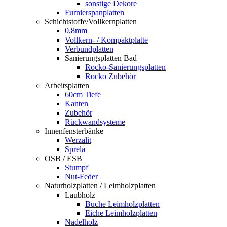
sonstige Dekore
Furnierspanplatten
Schichtstoffe/Vollkernplatten
0,8mm
Vollkern- / Kompaktplatte
Verbundplatten
Sanierungsplatten Bad
Rocko-Sanierungsplatten
Rocko Zubehör
Arbeitsplatten
60cm Tiefe
Kanten
Zubehör
Rückwandsysteme
Innenfensterbänke
Werzalit
Sprela
OSB / ESB
Stumpf
Nut-Feder
Naturholzplatten / Leimholzplatten
Laubholz
Buche Leimholzplatten
Eiche Leimholzplatten
Nadelholz