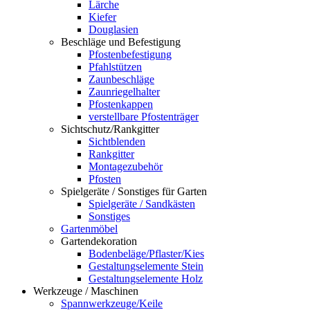
Lärche
Kiefer
Douglasien
Beschläge und Befestigung
Pfostenbefestigung
Pfahlstützen
Zaunbeschläge
Zaunriegelhalter
Pfostenkappen
verstellbare Pfostenträger
Sichtschutz/Rankgitter
Sichtblenden
Rankgitter
Montagezubehör
Pfosten
Spielgeräte / Sonstiges für Garten
Spielgeräte / Sandkästen
Sonstiges
Gartenmöbel
Gartendekoration
Bodenbeläge/Pflaster/Kies
Gestaltungselemente Stein
Gestaltungselemente Holz
Werkzeuge / Maschinen
Spannwerkzeuge/Keile