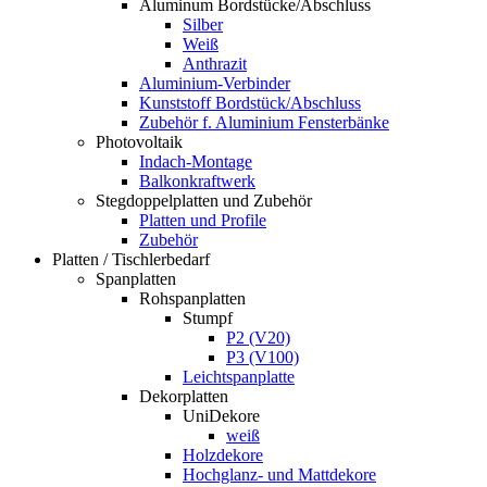
Aluminum Bordstücke/Abschluss
Silber
Weiß
Anthrazit
Aluminium-Verbinder
Kunststoff Bordstück/Abschluss
Zubehör f. Aluminium Fensterbänke
Photovoltaik
Indach-Montage
Balkonkraftwerk
Stegdoppelplatten und Zubehör
Platten und Profile
Zubehör
Platten / Tischlerbedarf
Spanplatten
Rohspanplatten
Stumpf
P2 (V20)
P3 (V100)
Leichtspanplatte
Dekorplatten
UniDekore
weiß
Holzdekore
Hochglanz- und Mattdekore