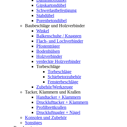
Dämmstoffdübel
Gipskartondübel
Schwerlastbefestigung
Stabdübel
Porenbetondübel
Baubeschläge und Holzverbinder
Winkel
Balkenschuhe / Knaggen
Flach- und Lochverbinder
Pfostenträger
Bodenhülsen
Holzverbinder
verdeckte Holzverbinder
Torbeschläge
Torbeschläge
Schiebetorzubehör
Fensterbeschläge
Zubehör/Werkzeuge
Tacker, Klammern und Krallen
Handtacker + Klammern
Drucklufttacker + Klammern
Profilbrettkrallen
Druckluftnagler + Nägel
Konsolen und Zubehör
Sonstiges