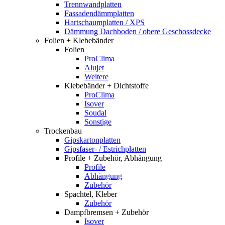
Trennwandplatten
Fassadendämmplatten
Hartschaumplatten / XPS
Dämmung Dachboden / obere Geschossdecke
Folien + Klebebänder
Folien
ProClima
Alujet
Weitere
Klebebänder + Dichtstoffe
ProClima
Isover
Soudal
Sonstige
Trockenbau
Gipskartonplatten
Gipsfaser- / Estrichplatten
Profile + Zubehör, Abhängung
Profile
Abhängung
Zubehör
Spachtel, Kleber
Zubehör
Dampfbremsen + Zubehör
Isover