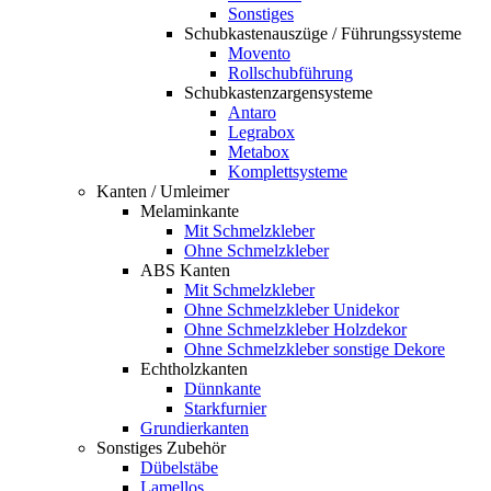
Sonstiges
Schubkastenauszüge / Führungssysteme
Movento
Rollschubführung
Schubkastenzargensysteme
Antaro
Legrabox
Metabox
Komplettsysteme
Kanten / Umleimer
Melaminkante
Mit Schmelzkleber
Ohne Schmelzkleber
ABS Kanten
Mit Schmelzkleber
Ohne Schmelzkleber Unidekor
Ohne Schmelzkleber Holzdekor
Ohne Schmelzkleber sonstige Dekore
Echtholzkanten
Dünnkante
Starkfurnier
Grundierkanten
Sonstiges Zubehör
Dübelstäbe
Lamellos