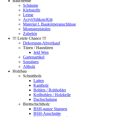
Bauchemie
Schäume
Klebstoffe
Leime
Acryl/Silikon/Kitt
Material f. Baukörperanschlüsse
Montagepistolen
Zubehör
!!! Letzte Chance !!!
Dekorspan-Abverkauf
Türen / Haustüren
Jeld Wen
Gartenartikel
Sonstiges
Altholz
Holzbau
Schnittholz
Latten
Kantholz
Bohlen / Rohhobler
Keilbohlen / Holzkeile
Dachschalung
Brettschichtholz
BSH-ganze Stangen
BSH-Anschnitte