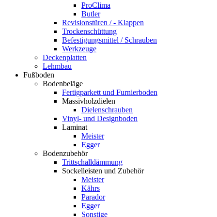
ProClima
Butler
Revisionstüren / - Klappen
Trockenschüttung
Befestigungsmittel / Schrauben
Werkzeuge
Deckenplatten
Lehmbau
Fußboden
Bodenbeläge
Fertigparkett und Furnierboden
Massivholzdielen
Dielenschrauben
Vinyl- und Designboden
Laminat
Meister
Egger
Bodenzubehör
Trittschalldämmung
Sockelleisten und Zubehör
Meister
Kährs
Parador
Egger
Sonstige