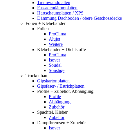
Trennwandplatten
Fassadendämmplatten
Hartschaumplatten / XPS
Dämmung Dachboden / obere Geschossdecke
Folien + Klebebänder
Folien
ProClima
Alujet
Weitere
Klebebänder + Dichtstoffe
ProClima
Isover
Soudal
Sonstige
Trockenbau
Gipskartonplatten
Gipsfaser- / Estrichplatten
Profile + Zubehör, Abhängung
Profile
Abhängung
Zubehör
Spachtel, Kleber
Zubehör
Dampfbremsen + Zubehör
Isover