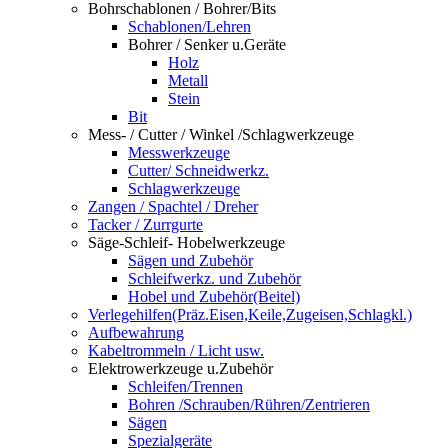
Bohrschablonen / Bohrer/Bits
Schablonen/Lehren
Bohrer / Senker u.Geräte
Holz
Metall
Stein
Bit
Mess- / Cutter / Winkel /Schlagwerkzeuge
Messwerkzeuge
Cutter/ Schneidwerkz.
Schlagwerkzeuge
Zangen / Spachtel / Dreher
Tacker / Zurrgurte
Säge-Schleif- Hobelwerkzeuge
Sägen und Zubehör
Schleifwerkz. und Zubehör
Hobel und Zubehör(Beitel)
Verlegehilfen(Präz.Eisen,Keile,Zugeisen,Schlagkl.)
Aufbewahrung
Kabeltrommeln / Licht usw.
Elektrowerkzeuge u.Zubehör
Schleifen/Trennen
Bohren /Schrauben/Rühren/Zentrieren
Sägen
Spezialgeräte