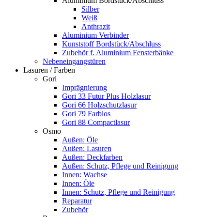
Aluminium Bordstück/Abschluss
Silber
Weiß
Anthrazit
Aluminium Verbinder
Kunststoff Bordstück/Abschluss
Zubehör f. Aluminium Fensterbänke
Nebeneingangstüren
Lasuren / Farben
Gori
Imprägnierung
Gori 33 Futur Plus Holzlasur
Gori 66 Holzschutzlasur
Gori 79 Farblos
Gori 88 Compactlasur
Osmo
Außen: Öle
Außen: Lasuren
Außen: Deckfarben
Außen: Schutz, Pflege und Reinigung
Innen: Wachse
Innen: Öle
Innen: Schutz, Pflege und Reinigung
Reparatur
Zubehör