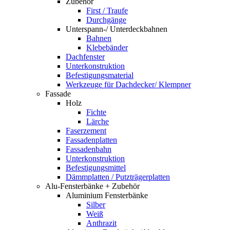
Zubehör
First / Traufe
Durchgänge
Unterspann-/ Unterdeckbahnen
Bahnen
Klebebänder
Dachfenster
Unterkonstruktion
Befestigungsmaterial
Werkzeuge für Dachdecker/ Klempner
Fassade
Holz
Fichte
Lärche
Faserzement
Fassadenplatten
Fassadenbahn
Unterkonstruktion
Befestigungsmittel
Dämmplatten / Putzträgerplatten
Alu-Fensterbänke + Zubehör
Aluminium Fensterbänke
Silber
Weiß
Anthrazit