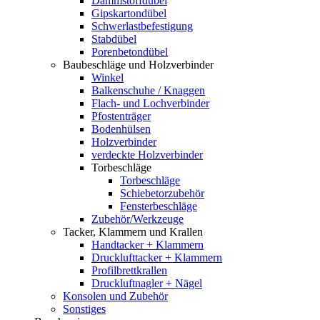
Dämmstoffdübel
Gipskartondübel
Schwerlastbefestigung
Stabdübel
Porenbetondübel
Baubeschläge und Holzverbinder
Winkel
Balkenschuhe / Knaggen
Flach- und Lochverbinder
Pfostenträger
Bodenhülsen
Holzverbinder
verdeckte Holzverbinder
Torbeschläge
Torbeschläge
Schiebetorzubehör
Fensterbeschläge
Zubehör/Werkzeuge
Tacker, Klammern und Krallen
Handtacker + Klammern
Drucklufttacker + Klammern
Profilbrettkrallen
Druckluftnagler + Nägel
Konsolen und Zubehör
Sonstiges