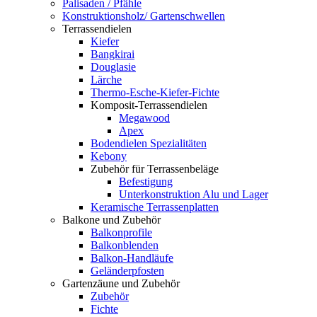
Palisaden / Pfähle
Konstruktionsholz/ Gartenschwellen
Terrassendielen
Kiefer
Bangkirai
Douglasie
Lärche
Thermo-Esche-Kiefer-Fichte
Komposit-Terrassendielen
Megawood
Apex
Bodendielen Spezialitäten
Kebony
Zubehör für Terrassenbeläge
Befestigung
Unterkonstruktion Alu und Lager
Keramische Terrassenplatten
Balkone und Zubehör
Balkonprofile
Balkonblenden
Balkon-Handläufe
Geländerpfosten
Gartenzäune und Zubehör
Zubehör
Fichte