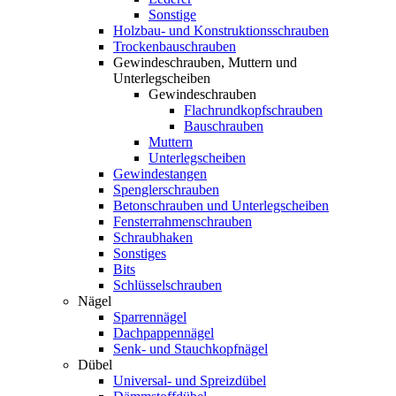
Sonstige
Holzbau- und Konstruktionsschrauben
Trockenbauschrauben
Gewindeschrauben, Muttern und
Unterlegscheiben
Gewindeschrauben
Flachrundkopfschrauben
Bauschrauben
Muttern
Unterlegscheiben
Gewindestangen
Spenglerschrauben
Betonschrauben und Unterlegscheiben
Fensterrahmenschrauben
Schraubhaken
Sonstiges
Bits
Schlüsselschrauben
Nägel
Sparrennägel
Dachpappennägel
Senk- und Stauchkopfnägel
Dübel
Universal- und Spreizdübel