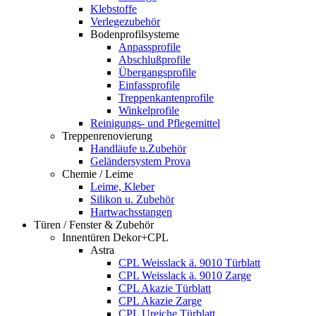
Klebstoffe
Verlegezubehör
Bodenprofilsysteme
Anpassprofile
Abschlußprofile
Übergangsprofile
Einfassprofile
Treppenkantenprofile
Winkelprofile
Reinigungs- und Pflegemittel
Treppenrenovierung
Handläufe u.Zubehör
Geländersystem Prova
Chemie / Leime
Leime, Kleber
Silikon u. Zubehör
Hartwachsstangen
Türen / Fenster & Zubehör
Innentüren Dekor+CPL
Astra
CPL Weisslack ä. 9010 Türblatt
CPL Weisslack ä. 9010 Zarge
CPL Akazie Türblatt
CPL Akazie Zarge
CPL Ureiche Türblatt