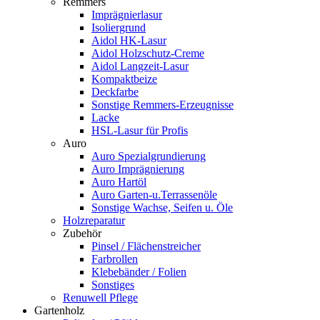
Remmers
Imprägnierlasur
Isoliergrund
Aidol HK-Lasur
Aidol Holzschutz-Creme
Aidol Langzeit-Lasur
Kompaktbeize
Deckfarbe
Sonstige Remmers-Erzeugnisse
Lacke
HSL-Lasur für Profis
Auro
Auro Spezialgrundierung
Auro Imprägnierung
Auro Hartöl
Auro Garten-u.Terrassenöle
Sonstige Wachse, Seifen u. Öle
Holzreparatur
Zubehör
Pinsel / Flächenstreicher
Farbrollen
Klebebänder / Folien
Sonstiges
Renuwell Pflege
Gartenholz