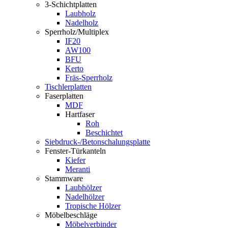
3-Schichtplatten
Laubholz
Nadelholz
Sperrholz/Multiplex
IF20
AW100
BFU
Kerto
Fräs-Sperrholz
Tischlerplatten
Faserplatten
MDF
Hartfaser
Roh
Beschichtet
Siebdruck-/Betonschalungsplatte
Fenster-Türkanteln
Kiefer
Meranti
Stammware
Laubhölzer
Nadelhölzer
Tropische Hölzer
Möbelbeschläge
Möbelverbinder