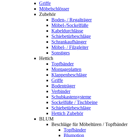
Griffe
Möbelschlösser
Zubehör
Boden- / Regalträger
Möbel-/Sockelfüße
Kabeldurchlässe
Schiebetürbeschläge
Schrankaufhänger
Möbel- / Filzgleiter
Sonstiges
Hettich
Topfbänder
Montageplatten
Klappenbeschläge
Griffe
Bodenträger
Verbinder
Schubkastensysteme
Sockelfüße / Tischbeine
Schiebetürbeschläge
Hettich Zubehör
BLUM
Beschläge für Möbeltüren / Topfbänder
Topfbänder
Blumotion