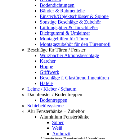
Bodendichtungen
Bänder & Rahmenteile
Einsteck/Objektschlösser & Spione
Sonstige Beschläge & Zubehör
Lüftungsgitter & Türschließer
Dichtgummi & Umleimer
Montagehilfen für Türen
Montagezubehör für den Türenprofi
Beschläge für Türen / Fenster
Wurzbacher Aktionsbeschläge
Karcher
Hoppe
Griffwerk
Beschläge f. Glastürenu.Innentüren
Häfele
Leime / Kleber / Schaum
Dachfenster / Bodentreppen
Bodentreppen
Schiebetürsysteme
Alu-Fensterbänke + Zubehör
Aluminium Fensterbänke
Silber
Weiß
Anthrazit