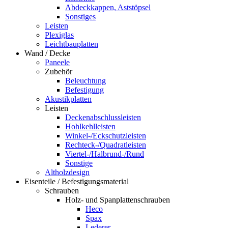
Abdeckkappen, Aststöpsel
Sonstiges
Leisten
Plexiglas
Leichtbauplatten
Wand / Decke
Paneele
Zubehör
Beleuchtung
Befestigung
Akustikplatten
Leisten
Deckenabschlussleisten
Hohlkehlleisten
Winkel-/Eckschutzleisten
Rechteck-/Quadratleisten
Viertel-/Halbrund-/Rund
Sonstige
Altholzdesign
Eisenteile / Befestigungsmaterial
Schrauben
Holz- und Spanplattenschrauben
Heco
Spax
Lederer