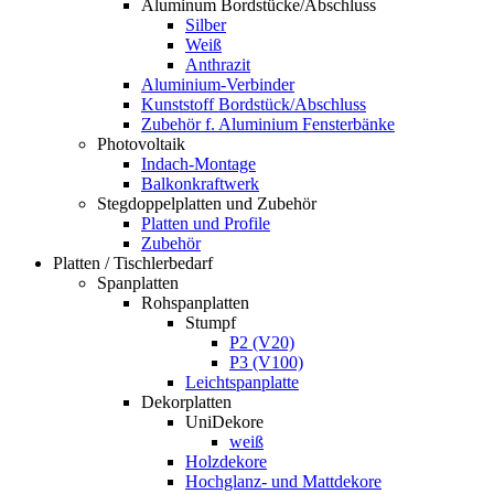
Aluminum Bordstücke/Abschluss
Silber
Weiß
Anthrazit
Aluminium-Verbinder
Kunststoff Bordstück/Abschluss
Zubehör f. Aluminium Fensterbänke
Photovoltaik
Indach-Montage
Balkonkraftwerk
Stegdoppelplatten und Zubehör
Platten und Profile
Zubehör
Platten / Tischlerbedarf
Spanplatten
Rohspanplatten
Stumpf
P2 (V20)
P3 (V100)
Leichtspanplatte
Dekorplatten
UniDekore
weiß
Holzdekore
Hochglanz- und Mattdekore