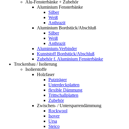
Alu-Fensterbänke + Zubehör
Aluminium Fensterbänke
Silber
Weiß
Anthrazit
Aluminium Bordstück/Abschluß
Silber
Weiß
Anthrazit
Aluminium-Verbinder
Kunststoff Bordstück/Abschluß
Zubehör f. Aluminium Fensterbänke
Trockenbau / Isolierung
Isolierstoffe
Holzfaser
Putzträger
Unterdeckplatten
flexible Dämmung
Trittschallplatten
Zubehör
Zwischen- / Untersparrendämmung
Rockwool
Isover
Ursa
Steico