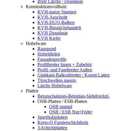
BSH Lärche / Douglasie
Konstruktionsvollholz
KVH-ganze Stangen
KVH-Anschnitt
KVH-DUO-Balken
KVH-Biozid-behandelt
KVH Douglasie
KVH Kiefer
Hobelware
Rauspund
Hobeldielen
Fassadenprofile
Profilbretter Innen + Zubehör
Profil- und Fasebretter Außen
Glattkant-Balkonbretter / Konstr.Latten
Türschwellen massiv
Lärche Hobelware
Platten
Betonschalungs-Betoplan-Siebdruckpl.
OSB-Platten / ESB-Platten
OSB stumpf
OSB / ESB Nut+Feder
Sperrholzplatten
Kerto-Q Furnierschichtholz
3-Schichtplatten