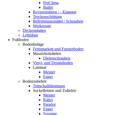
ProClima
Butler
Revisionstüren / - Klappen
Trockenschüttung
Befestigungsmittel / Schrauben
Werkzeuge
Deckenplatten
Lehmbau
Fußboden
Bodenbeläge
Fertigparkett und Furnierboden
Massivholzdielen
Dielenschrauben
Vinyl- und Designboden
Laminat
Meister
Egger
Bodenzubehör
Trittschalldämmung
Sockelleisten und Zubehör
Meister
Kährs
Parador
Egger
Sonstige