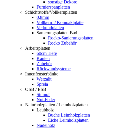
sonstige Dekore
Furnierspanplatten
Schichtstoffe/Vollkernplatten
0,8mm
Vollkern- / Kompaktplatte
Verbundplatten
Sanierungsplatten Bad
Rocko-Sanierungsplatten
Rocko Zubehör
Arbeitsplatten
60cm Tiefe
Kanten
Zubehör
Rückwandsysteme
Innenfensterbänke
Werzalit
Sprela
OSB / ESB
Stumpf
Nut-Feder
Naturholzplatten / Leimholzplatten
Laubholz
Buche Leimholzplatten
Eiche Leimholzplatten
Nadelholz