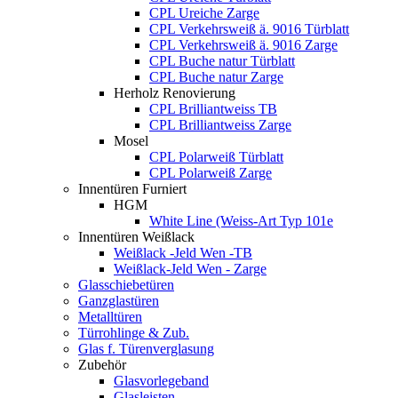
CPL Ureiche Zarge
CPL Verkehrsweiß ä. 9016 Türblatt
CPL Verkehrsweiß ä. 9016 Zarge
CPL Buche natur Türblatt
CPL Buche natur Zarge
Herholz Renovierung
CPL Brilliantweiss TB
CPL Brilliantweiss Zarge
Mosel
CPL Polarweiß Türblatt
CPL Polarweiß Zarge
Innentüren Furniert
HGM
White Line (Weiss-Art Typ 101e
Innentüren Weißlack
Weißlack -Jeld Wen -TB
Weißlack-Jeld Wen - Zarge
Glasschiebetüren
Ganzglastüren
Metalltüren
Türrohlinge & Zub.
Glas f. Türenverglasung
Zubehör
Glasvorlegeband
Glasleisten