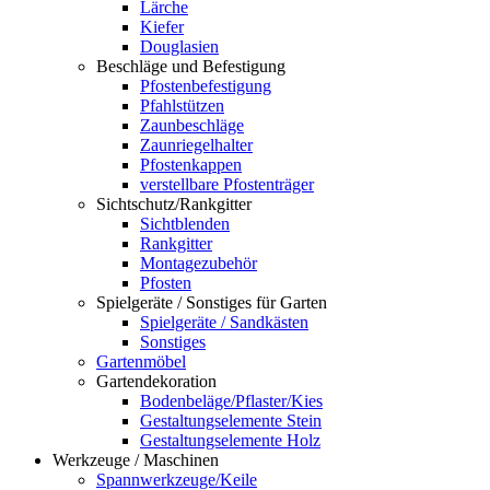
Lärche
Kiefer
Douglasien
Beschläge und Befestigung
Pfostenbefestigung
Pfahlstützen
Zaunbeschläge
Zaunriegelhalter
Pfostenkappen
verstellbare Pfostenträger
Sichtschutz/Rankgitter
Sichtblenden
Rankgitter
Montagezubehör
Pfosten
Spielgeräte / Sonstiges für Garten
Spielgeräte / Sandkästen
Sonstiges
Gartenmöbel
Gartendekoration
Bodenbeläge/Pflaster/Kies
Gestaltungselemente Stein
Gestaltungselemente Holz
Werkzeuge / Maschinen
Spannwerkzeuge/Keile