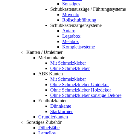
Sonstiges
Schubkastenauszüge / Führungssysteme
Movento
Rollschubführung
Schubkastenzargensysteme
Antaro
Legrabox
Metabox
Komplettsysteme
Kanten / Umleimer
Melaminkante
Mit Schmelzkleber
Ohne Schmelzkleber
ABS Kanten
Mit Schmelzkleber
Ohne Schmelzkleber Unidekor
Ohne Schmelzkleber Holzdekor
Ohne Schmelzkleber sonstige Dekore
Echtholzkanten
Dünnkante
Starkfurnier
Grundierkanten
Sonstiges Zubehör
Dübelstäbe
Lamellos