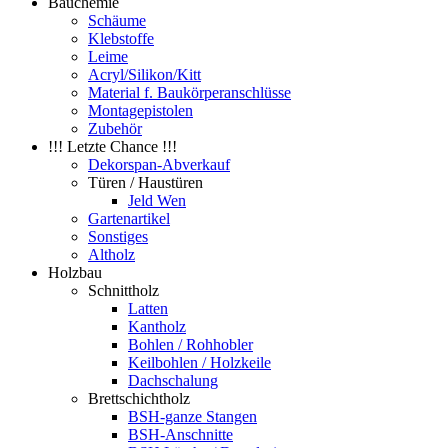
Bauchemie
Schäume
Klebstoffe
Leime
Acryl/Silikon/Kitt
Material f. Baukörperanschlüsse
Montagepistolen
Zubehör
!!! Letzte Chance !!!
Dekorspan-Abverkauf
Türen / Haustüren
Jeld Wen
Gartenartikel
Sonstiges
Altholz
Holzbau
Schnittholz
Latten
Kantholz
Bohlen / Rohhobler
Keilbohlen / Holzkeile
Dachschalung
Brettschichtholz
BSH-ganze Stangen
BSH-Anschnitte