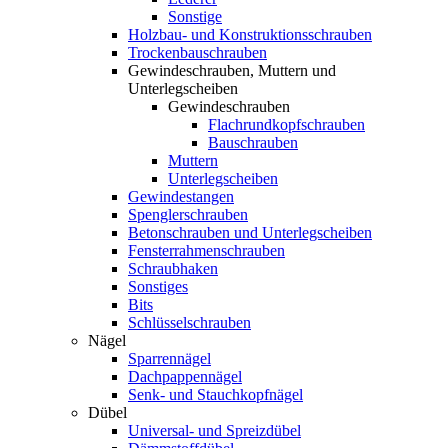
Sonstige
Holzbau- und Konstruktionsschrauben
Trockenbauschrauben
Gewindeschrauben, Muttern und
Unterlegscheiben
Gewindeschrauben
Flachrundkopfschrauben
Bauschrauben
Muttern
Unterlegscheiben
Gewindestangen
Spenglerschrauben
Betonschrauben und Unterlegscheiben
Fensterrahmenschrauben
Schraubhaken
Sonstiges
Bits
Schlüsselschrauben
Nägel
Sparrennägel
Dachpappennägel
Senk- und Stauchkopfnägel
Dübel
Universal- und Spreizdübel