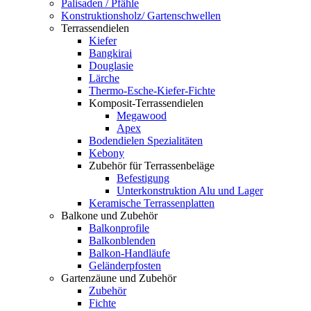
Palisaden / Pfähle
Konstruktionsholz/ Gartenschwellen
Terrassendielen
Kiefer
Bangkirai
Douglasie
Lärche
Thermo-Esche-Kiefer-Fichte
Komposit-Terrassendielen
Megawood
Apex
Bodendielen Spezialitäten
Kebony
Zubehör für Terrassenbeläge
Befestigung
Unterkonstruktion Alu und Lager
Keramische Terrassenplatten
Balkone und Zubehör
Balkonprofile
Balkonblenden
Balkon-Handläufe
Geländerpfosten
Gartenzäune und Zubehör
Zubehör
Fichte