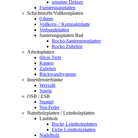
sonstige Dekore
Furnierspanplatten
Schichtstoffe/Vollkernplatten
0,8mm
Vollkern- / Kompaktplatte
Verbundplatten
Sanierungsplatten Bad
Rocko-Sanierungsplatten
Rocko Zubehör
Arbeitsplatten
60cm Tiefe
Kanten
Zubehör
Rückwandsysteme
Innenfensterbänke
Werzalit
Sprela
OSB / ESB
Stumpf
Nut-Feder
Naturholzplatten / Leimholzplatten
Laubholz
Buche Leimholzplatten
Eiche Leimholzplatten
Nadelholz