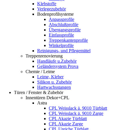
Klebstoffe
Verlegezubehör
Bodenprofilsysteme
Anpassprofile
Abschlußprofile
Übergangsprofile
Einfassprofile
Treppenkantenprofile
Winkelprofile
Reinigungs- und Pflegemittel
Treppenrenovierung
Handläufe u.Zubehör
Geländersystem Prova
Chemie / Leime
Leime, Kleber
Silikon u. Zubehör
Hartwachsstangen
Türen / Fenster & Zubehör
Innentüren Dekor+CPL
Astra
CPL Weisslack ä. 9010 Türblatt
CPL Weisslack ä. 9010 Zarge
CPL Akazie Türblatt
CPL Akazie Zarge
CPL Ureiche Türblatt