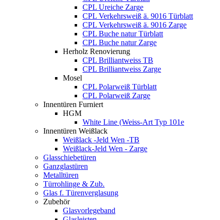
CPL Ureiche Zarge
CPL Verkehrsweiß ä. 9016 Türblatt
CPL Verkehrsweiß ä. 9016 Zarge
CPL Buche natur Türblatt
CPL Buche natur Zarge
Herholz Renovierung
CPL Brilliantweiss TB
CPL Brilliantweiss Zarge
Mosel
CPL Polarweiß Türblatt
CPL Polarweiß Zarge
Innentüren Furniert
HGM
White Line (Weiss-Art Typ 101e
Innentüren Weißlack
Weißlack -Jeld Wen -TB
Weißlack-Jeld Wen - Zarge
Glasschiebetüren
Ganzglastüren
Metalltüren
Türrohlinge & Zub.
Glas f. Türenverglasung
Zubehör
Glasvorlegeband
Glasleisten