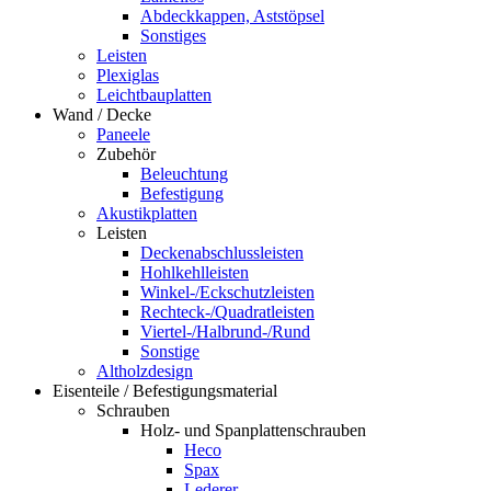
Abdeckkappen, Aststöpsel
Sonstiges
Leisten
Plexiglas
Leichtbauplatten
Wand / Decke
Paneele
Zubehör
Beleuchtung
Befestigung
Akustikplatten
Leisten
Deckenabschlussleisten
Hohlkehlleisten
Winkel-/Eckschutzleisten
Rechteck-/Quadratleisten
Viertel-/Halbrund-/Rund
Sonstige
Altholzdesign
Eisenteile / Befestigungsmaterial
Schrauben
Holz- und Spanplattenschrauben
Heco
Spax
Lederer