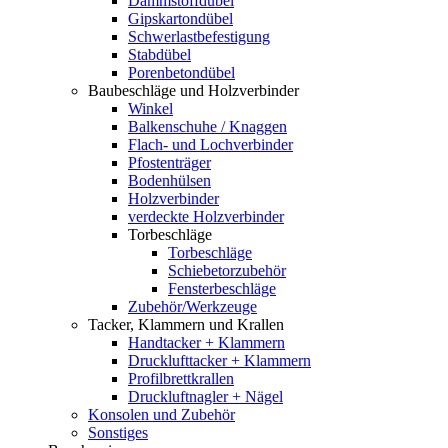
Dämmstoffdübel
Gipskartondübel
Schwerlastbefestigung
Stabdübel
Porenbetondübel
Baubeschläge und Holzverbinder
Winkel
Balkenschuhe / Knaggen
Flach- und Lochverbinder
Pfostenträger
Bodenhülsen
Holzverbinder
verdeckte Holzverbinder
Torbeschläge
Torbeschläge
Schiebetorzubehör
Fensterbeschläge
Zubehör/Werkzeuge
Tacker, Klammern und Krallen
Handtacker + Klammern
Drucklufttacker + Klammern
Profilbrettkrallen
Druckluftnagler + Nägel
Konsolen und Zubehör
Sonstiges