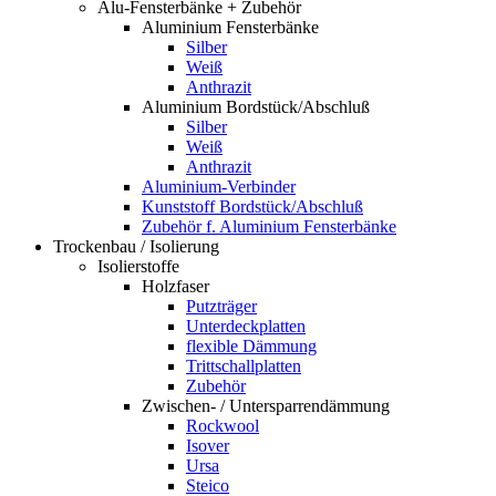
Alu-Fensterbänke + Zubehör
Aluminium Fensterbänke
Silber
Weiß
Anthrazit
Aluminium Bordstück/Abschluß
Silber
Weiß
Anthrazit
Aluminium-Verbinder
Kunststoff Bordstück/Abschluß
Zubehör f. Aluminium Fensterbänke
Trockenbau / Isolierung
Isolierstoffe
Holzfaser
Putzträger
Unterdeckplatten
flexible Dämmung
Trittschallplatten
Zubehör
Zwischen- / Untersparrendämmung
Rockwool
Isover
Ursa
Steico