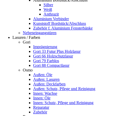
Aluminium Bordstück/Abschluss
Silber
Weiß
Anthrazit
Aluminium Verbinder
Kunststoff Bordstück/Abschluss
Zubehör f. Aluminium Fensterbänke
Nebeneingangstüren
Lasuren / Farben
Gori
Imprägnierung
Gori 33 Futur Plus Holzlasur
Gori 66 Holzschutzlasur
Gori 79 Farblos
Gori 88 Compactlasur
Osmo
Außen: Öle
Außen: Lasuren
Außen: Deckfarben
Außen: Schutz, Pflege und Reinigung
Innen: Wachse
Innen: Öle
Innen: Schutz, Pflege und Reinigung
Reparatur
Zubehör