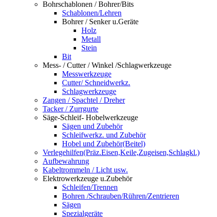
Bohrschablonen / Bohrer/Bits
Schablonen/Lehren
Bohrer / Senker u.Geräte
Holz
Metall
Stein
Bit
Mess- / Cutter / Winkel /Schlagwerkzeuge
Messwerkzeuge
Cutter/ Schneidwerkz.
Schlagwerkzeuge
Zangen / Spachtel / Dreher
Tacker / Zurrgurte
Säge-Schleif- Hobelwerkzeuge
Sägen und Zubehör
Schleifwerkz. und Zubehör
Hobel und Zubehör(Beitel)
Verlegehilfen(Präz.Eisen,Keile,Zugeisen,Schlagkl.)
Aufbewahrung
Kabeltrommeln / Licht usw.
Elektrowerkzeuge u.Zubehör
Schleifen/Trennen
Bohren /Schrauben/Rühren/Zentrieren
Sägen
Spezialgeräte