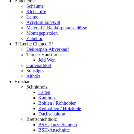
Bauchemie
Schäume
Klebstoffe
Leime
Acryl/Silikon/Kitt
Material f. Baukörperanschlüsse
Montagepistolen
Zubehör
!!! Letzte Chance !!!
Dekorspan-Abverkauf
Türen / Haustüren
Jeld Wen
Gartenartikel
Sonstiges
Altholz
Holzbau
Schnittholz
Latten
Kantholz
Bohlen / Rohhobler
Keilbohlen / Holzkeile
Dachschalung
Brettschichtholz
BSH-ganze Stangen
BSH-Anschnitte