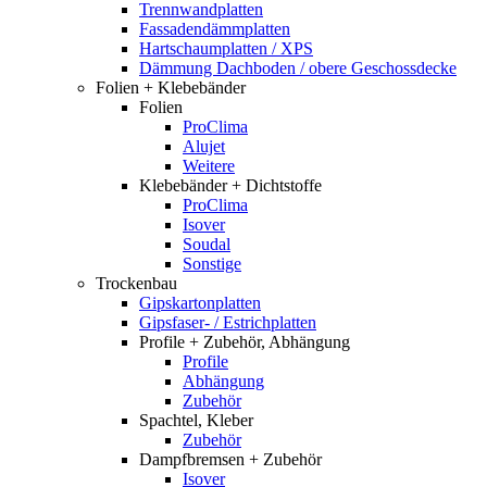
Trennwandplatten
Fassadendämmplatten
Hartschaumplatten / XPS
Dämmung Dachboden / obere Geschossdecke
Folien + Klebebänder
Folien
ProClima
Alujet
Weitere
Klebebänder + Dichtstoffe
ProClima
Isover
Soudal
Sonstige
Trockenbau
Gipskartonplatten
Gipsfaser- / Estrichplatten
Profile + Zubehör, Abhängung
Profile
Abhängung
Zubehör
Spachtel, Kleber
Zubehör
Dampfbremsen + Zubehör
Isover