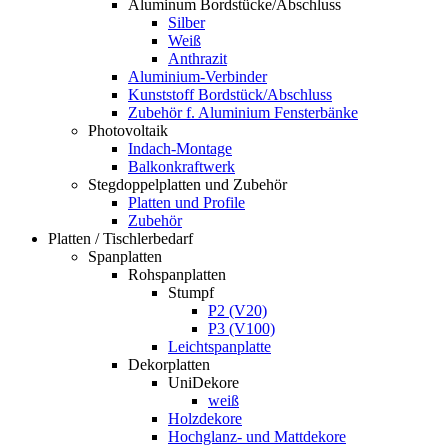
Aluminum Bordstücke/Abschluss
Silber
Weiß
Anthrazit
Aluminium-Verbinder
Kunststoff Bordstück/Abschluss
Zubehör f. Aluminium Fensterbänke
Photovoltaik
Indach-Montage
Balkonkraftwerk
Stegdoppelplatten und Zubehör
Platten und Profile
Zubehör
Platten / Tischlerbedarf
Spanplatten
Rohspanplatten
Stumpf
P2 (V20)
P3 (V100)
Leichtspanplatte
Dekorplatten
UniDekore
weiß
Holzdekore
Hochglanz- und Mattdekore