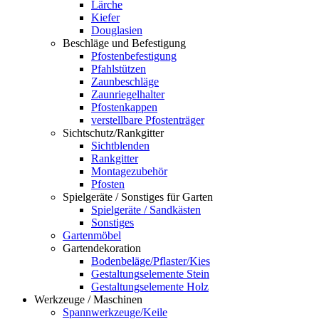
Lärche
Kiefer
Douglasien
Beschläge und Befestigung
Pfostenbefestigung
Pfahlstützen
Zaunbeschläge
Zaunriegelhalter
Pfostenkappen
verstellbare Pfostenträger
Sichtschutz/Rankgitter
Sichtblenden
Rankgitter
Montagezubehör
Pfosten
Spielgeräte / Sonstiges für Garten
Spielgeräte / Sandkästen
Sonstiges
Gartenmöbel
Gartendekoration
Bodenbeläge/Pflaster/Kies
Gestaltungselemente Stein
Gestaltungselemente Holz
Werkzeuge / Maschinen
Spannwerkzeuge/Keile