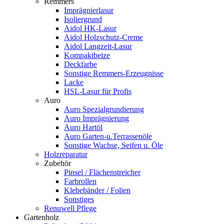
Remmers
Imprägnierlasur
Isoliergrund
Aidol HK-Lasur
Aidol Holzschutz-Creme
Aidol Langzeit-Lasur
Kompaktbeize
Deckfarbe
Sonstige Remmers-Erzeugnisse
Lacke
HSL-Lasur für Profis
Auro
Auro Spezialgrundierung
Auro Imprägnierung
Auro Hartöl
Auro Garten-u.Terrassenöle
Sonstige Wachse, Seifen u. Öle
Holzreparatur
Zubehör
Pinsel / Flächenstreicher
Farbrollen
Klebebänder / Folien
Sonstiges
Renuwell Pflege
Gartenholz