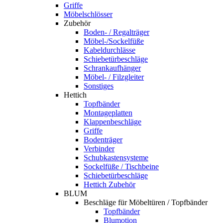
Griffe
Möbelschlösser
Zubehör
Boden- / Regalträger
Möbel-/Sockelfüße
Kabeldurchlässe
Schiebetürbeschläge
Schrankaufhänger
Möbel- / Filzgleiter
Sonstiges
Hettich
Topfbänder
Montageplatten
Klappenbeschläge
Griffe
Bodenträger
Verbinder
Schubkastensysteme
Sockelfüße / Tischbeine
Schiebetürbeschläge
Hettich Zubehör
BLUM
Beschläge für Möbeltüren / Topfbänder
Topfbänder
Blumotion