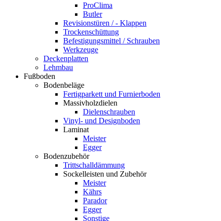
ProClima
Butler
Revisionstüren / - Klappen
Trockenschüttung
Befestigungsmittel / Schrauben
Werkzeuge
Deckenplatten
Lehmbau
Fußboden
Bodenbeläge
Fertigparkett und Furnierboden
Massivholzdielen
Dielenschrauben
Vinyl- und Designboden
Laminat
Meister
Egger
Bodenzubehör
Trittschalldämmung
Sockelleisten und Zubehör
Meister
Kährs
Parador
Egger
Sonstige