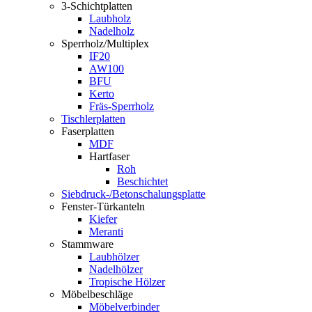
3-Schichtplatten
Laubholz
Nadelholz
Sperrholz/Multiplex
IF20
AW100
BFU
Kerto
Fräs-Sperrholz
Tischlerplatten
Faserplatten
MDF
Hartfaser
Roh
Beschichtet
Siebdruck-/Betonschalungsplatte
Fenster-Türkanteln
Kiefer
Meranti
Stammware
Laubhölzer
Nadelhölzer
Tropische Hölzer
Möbelbeschläge
Möbelverbinder