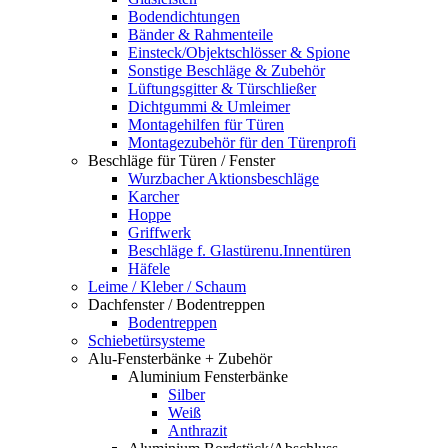
Bodendichtungen
Bänder & Rahmenteile
Einsteck/Objektschlösser & Spione
Sonstige Beschläge & Zubehör
Lüftungsgitter & Türschließer
Dichtgummi & Umleimer
Montagehilfen für Türen
Montagezubehör für den Türenprofi
Beschläge für Türen / Fenster
Wurzbacher Aktionsbeschläge
Karcher
Hoppe
Griffwerk
Beschläge f. Glastürenu.Innentüren
Häfele
Leime / Kleber / Schaum
Dachfenster / Bodentreppen
Bodentreppen
Schiebetürsysteme
Alu-Fensterbänke + Zubehör
Aluminium Fensterbänke
Silber
Weiß
Anthrazit