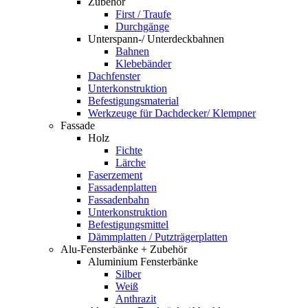
Zubehör
First / Traufe
Durchgänge
Unterspann-/ Unterdeckbahnen
Bahnen
Klebebänder
Dachfenster
Unterkonstruktion
Befestigungsmaterial
Werkzeuge für Dachdecker/ Klempner
Fassade
Holz
Fichte
Lärche
Faserzement
Fassadenplatten
Fassadenbahn
Unterkonstruktion
Befestigungsmittel
Dämmplatten / Putzträgerplatten
Alu-Fensterbänke + Zubehör
Aluminium Fensterbänke
Silber
Weiß
Anthrazit