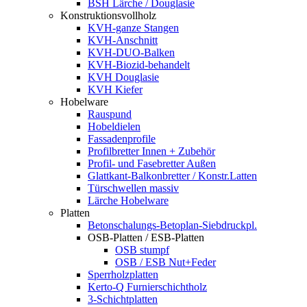
BSH Lärche / Douglasie
Konstruktionsvollholz
KVH-ganze Stangen
KVH-Anschnitt
KVH-DUO-Balken
KVH-Biozid-behandelt
KVH Douglasie
KVH Kiefer
Hobelware
Rauspund
Hobeldielen
Fassadenprofile
Profilbretter Innen + Zubehör
Profil- und Fasebretter Außen
Glattkant-Balkonbretter / Konstr.Latten
Türschwellen massiv
Lärche Hobelware
Platten
Betonschalungs-Betoplan-Siebdruckpl.
OSB-Platten / ESB-Platten
OSB stumpf
OSB / ESB Nut+Feder
Sperrholzplatten
Kerto-Q Furnierschichtholz
3-Schichtplatten