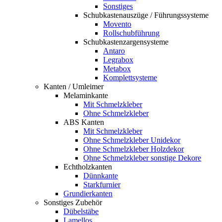
Sonstiges
Schubkastenauszüge / Führungssysteme
Movento
Rollschubführung
Schubkastenzargensysteme
Antaro
Legrabox
Metabox
Komplettsysteme
Kanten / Umleimer
Melaminkante
Mit Schmelzkleber
Ohne Schmelzkleber
ABS Kanten
Mit Schmelzkleber
Ohne Schmelzkleber Unidekor
Ohne Schmelzkleber Holzdekor
Ohne Schmelzkleber sonstige Dekore
Echtholzkanten
Dünnkante
Starkfurnier
Grundierkanten
Sonstiges Zubehör
Dübelstäbe
Lamellos