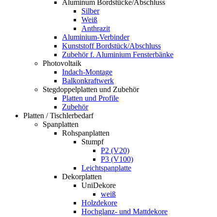
Aluminum Bordstücke/Abschluss
Silber
Weiß
Anthrazit
Aluminium-Verbinder
Kunststoff Bordstück/Abschluss
Zubehör f. Aluminium Fensterbänke
Photovoltaik
Indach-Montage
Balkonkraftwerk
Stegdoppelplatten und Zubehör
Platten und Profile
Zubehör
Platten / Tischlerbedarf
Spanplatten
Rohspanplatten
Stumpf
P2 (V20)
P3 (V100)
Leichtspanplatte
Dekorplatten
UniDekore
weiß
Holzdekore
Hochglanz- und Mattdekore