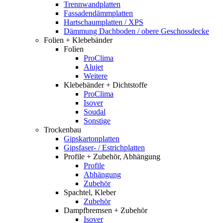
Trennwandplatten
Fassadendämmplatten
Hartschaumplatten / XPS
Dämmung Dachboden / obere Geschossdecke
Folien + Klebebänder
Folien
ProClima
Alujet
Weitere
Klebebänder + Dichtstoffe
ProClima
Isover
Soudal
Sonstige
Trockenbau
Gipskartonplatten
Gipsfaser- / Estrichplatten
Profile + Zubehör, Abhängung
Profile
Abhängung
Zubehör
Spachtel, Kleber
Zubehör
Dampfbremsen + Zubehör
Isover