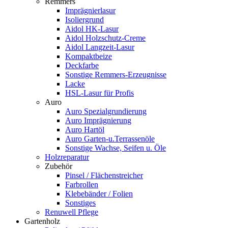
Remmers
Imprägnierlasur
Isoliergrund
Aidol HK-Lasur
Aidol Holzschutz-Creme
Aidol Langzeit-Lasur
Kompaktbeize
Deckfarbe
Sonstige Remmers-Erzeugnisse
Lacke
HSL-Lasur für Profis
Auro
Auro Spezialgrundierung
Auro Imprägnierung
Auro Hartöl
Auro Garten-u.Terrassenöle
Sonstige Wachse, Seifen u. Öle
Holzreparatur
Zubehör
Pinsel / Flächenstreicher
Farbrollen
Klebebänder / Folien
Sonstiges
Renuwell Pflege
Gartenholz