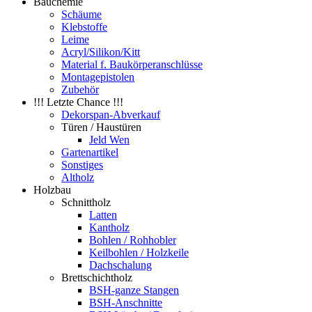
Bauchemie
Schäume
Klebstoffe
Leime
Acryl/Silikon/Kitt
Material f. Baukörperanschlüsse
Montagepistolen
Zubehör
!!! Letzte Chance !!!
Dekorspan-Abverkauf
Türen / Haustüren
Jeld Wen
Gartenartikel
Sonstiges
Altholz
Holzbau
Schnittholz
Latten
Kantholz
Bohlen / Rohhobler
Keilbohlen / Holzkeile
Dachschalung
Brettschichtholz
BSH-ganze Stangen
BSH-Anschnitte