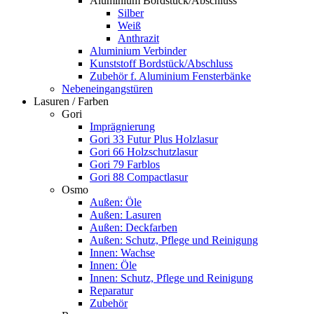
Aluminium Bordstück/Abschluss
Silber
Weiß
Anthrazit
Aluminium Verbinder
Kunststoff Bordstück/Abschluss
Zubehör f. Aluminium Fensterbänke
Nebeneingangstüren
Lasuren / Farben
Gori
Imprägnierung
Gori 33 Futur Plus Holzlasur
Gori 66 Holzschutzlasur
Gori 79 Farblos
Gori 88 Compactlasur
Osmo
Außen: Öle
Außen: Lasuren
Außen: Deckfarben
Außen: Schutz, Pflege und Reinigung
Innen: Wachse
Innen: Öle
Innen: Schutz, Pflege und Reinigung
Reparatur
Zubehör