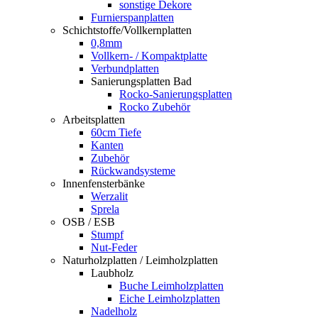
sonstige Dekore
Furnierspanplatten
Schichtstoffe/Vollkernplatten
0,8mm
Vollkern- / Kompaktplatte
Verbundplatten
Sanierungsplatten Bad
Rocko-Sanierungsplatten
Rocko Zubehör
Arbeitsplatten
60cm Tiefe
Kanten
Zubehör
Rückwandsysteme
Innenfensterbänke
Werzalit
Sprela
OSB / ESB
Stumpf
Nut-Feder
Naturholzplatten / Leimholzplatten
Laubholz
Buche Leimholzplatten
Eiche Leimholzplatten
Nadelholz