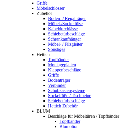
Griffe
Möbelschlösser
Zubehör
Boden- / Regalträger
Möbel-/Sockelfüße
Kabeldurchlässe
Schiebetürbeschläge
Schrankaufhänger
Möbel- / Filzgleiter
Sonstiges
Hettich
Topfbänder
Montageplatten
Klappenbeschläge
Griffe
Bodenträger
Verbinder
Schubkastensysteme
Sockelfüße / Tischbeine
Schiebetürbeschläge
Hettich Zubehör
BLUM
Beschläge für Möbeltüren / Topfbänder
Topfbänder
Blumotion