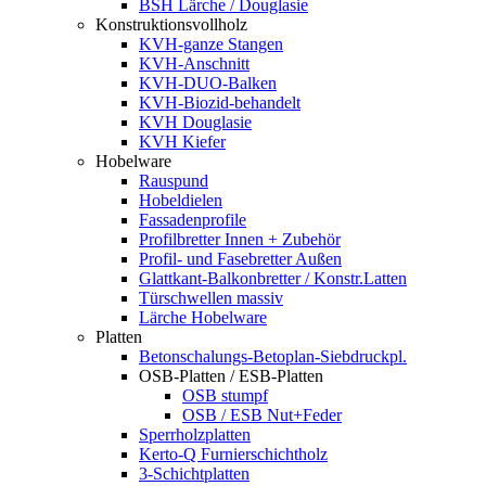
BSH Lärche / Douglasie
Konstruktionsvollholz
KVH-ganze Stangen
KVH-Anschnitt
KVH-DUO-Balken
KVH-Biozid-behandelt
KVH Douglasie
KVH Kiefer
Hobelware
Rauspund
Hobeldielen
Fassadenprofile
Profilbretter Innen + Zubehör
Profil- und Fasebretter Außen
Glattkant-Balkonbretter / Konstr.Latten
Türschwellen massiv
Lärche Hobelware
Platten
Betonschalungs-Betoplan-Siebdruckpl.
OSB-Platten / ESB-Platten
OSB stumpf
OSB / ESB Nut+Feder
Sperrholzplatten
Kerto-Q Furnierschichtholz
3-Schichtplatten