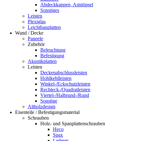
Abdeckkappen, Aststöpsel
Sonstiges
Leisten
Plexiglas
Leichtbauplatten
Wand / Decke
Paneele
Zubehör
Beleuchtung
Befestigung
Akustikplatten
Leisten
Deckenabschlussleisten
Hohlkehlleisten
Winkel-/Eckschutzleisten
Rechteck-/Quadratleisten
Viertel-/Halbrund-/Rund
Sonstige
Altholzdesign
Eisenteile / Befestigungsmaterial
Schrauben
Holz- und Spanplattenschrauben
Heco
Spax
Lederer