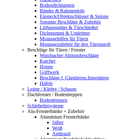
Bodendichtungen
Bänder & Rahmenteile
Einsteck/Objektschlösser & Spione
Sonstige Beschläge & Zubehör
Lüftungsgitter & Türschließer
Dichtgummi & Umleimer
Montagehilfen für Türen
Montagezubehör für den Türenprofi
Beschläge für Türen / Fenster
Wurzbacher Aktionsbeschläge
Karcher
Hoppe
Griffwerk
Beschläge f. Glastürenu.Innentüren
Häfele
Leime / Kleber / Schaum
Dachfenster / Bodentreppen
Bodentreppen
Schiebetürsysteme
Alu-Fensterbänke + Zubehör
Aluminium Fensterbänke
Silber
Weiß
Anthrazit