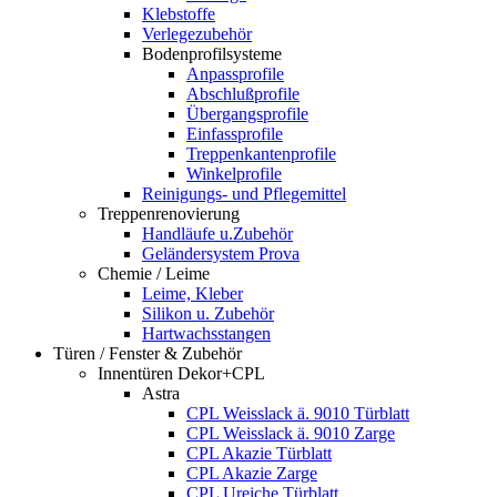
Klebstoffe
Verlegezubehör
Bodenprofilsysteme
Anpassprofile
Abschlußprofile
Übergangsprofile
Einfassprofile
Treppenkantenprofile
Winkelprofile
Reinigungs- und Pflegemittel
Treppenrenovierung
Handläufe u.Zubehör
Geländersystem Prova
Chemie / Leime
Leime, Kleber
Silikon u. Zubehör
Hartwachsstangen
Türen / Fenster & Zubehör
Innentüren Dekor+CPL
Astra
CPL Weisslack ä. 9010 Türblatt
CPL Weisslack ä. 9010 Zarge
CPL Akazie Türblatt
CPL Akazie Zarge
CPL Ureiche Türblatt