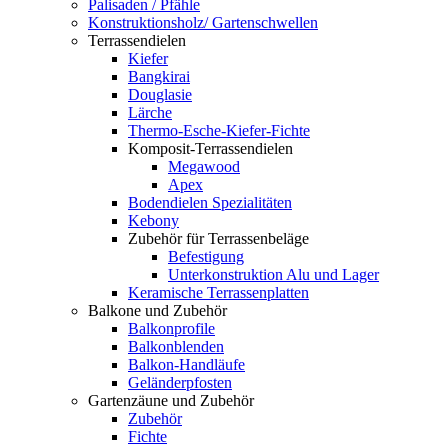
Palisaden / Pfähle
Konstruktionsholz/ Gartenschwellen
Terrassendielen
Kiefer
Bangkirai
Douglasie
Lärche
Thermo-Esche-Kiefer-Fichte
Komposit-Terrassendielen
Megawood
Apex
Bodendielen Spezialitäten
Kebony
Zubehör für Terrassenbeläge
Befestigung
Unterkonstruktion Alu und Lager
Keramische Terrassenplatten
Balkone und Zubehör
Balkonprofile
Balkonblenden
Balkon-Handläufe
Geländerpfosten
Gartenzäune und Zubehör
Zubehör
Fichte