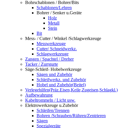
Bohrschablonen / Bohrer/Bits
Schablonen/Lehren
Bohrer / Senker u.Geräte
Holz
Metall
Stein
Bit
Mess- / Cutter / Winkel /Schlagwerkzeuge
Messwerkzeuge
Cutter/ Schneidwerkz.
Schlagwerkzeuge
Zangen / Spachtel / Dreher
Tacker / Zurrgurte
Säge-Schleif- Hobelwerkzeuge
Sägen und Zubehör
Schleifwerkz. und Zubehör
Hobel und Zubehör(Beitel)
Verlegehilfen(Präz.Eisen,Keile,Zugeisen,Schlagkl.)
Aufbewahrung
Kabeltrommeln / Licht usw.
Elektrowerkzeuge u.Zubehör
Schleifen/Trennen
Bohren /Schrauben/Rühren/Zentrieren
Sägen
Spezialgeräte