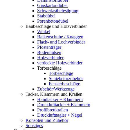
Dämmstoffdübel
Gipskartondübel
Schwerlastbefestigung
Stabdübel
Porenbetondübel
Baubeschläge und Holzverbinder
Winkel
Balkenschuhe / Knaggen
Flach- und Lochverbinder
Pfostenträger
Bodenhülsen
Holzverbinder
verdeckte Holzverbinder
Torbeschläge
Torbeschläge
Schiebetorzubehör
Fensterbeschläge
Zubehör/Werkzeuge
Tacker, Klammern und Krallen
Handtacker + Klammern
Drucklufttacker + Klammern
Profilbrettkrallen
Druckluftnagler + Nägel
Konsolen und Zubehör
Sonstiges