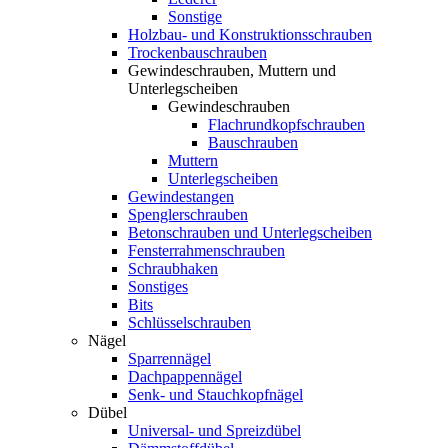
Sonstige
Holzbau- und Konstruktionsschrauben
Trockenbauschrauben
Gewindeschrauben, Muttern und
Unterlegscheiben
Gewindeschrauben
Flachrundkopfschrauben
Bauschrauben
Muttern
Unterlegscheiben
Gewindestangen
Spenglerschrauben
Betonschrauben und Unterlegscheiben
Fensterrahmenschrauben
Schraubhaken
Sonstiges
Bits
Schlüsselschrauben
Nägel
Sparrennägel
Dachpappennägel
Senk- und Stauchkopfnägel
Dübel
Universal- und Spreizdübel