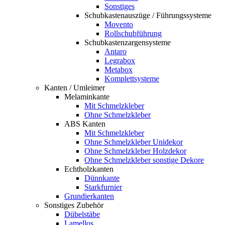
Sonstiges
Schubkastenauszüge / Führungssysteme
Movento
Rollschubführung
Schubkastenzargensysteme
Antaro
Legrabox
Metabox
Komplettsysteme
Kanten / Umleimer
Melaminkante
Mit Schmelzkleber
Ohne Schmelzkleber
ABS Kanten
Mit Schmelzkleber
Ohne Schmelzkleber Unidekor
Ohne Schmelzkleber Holzdekor
Ohne Schmelzkleber sonstige Dekore
Echtholzkanten
Dünnkante
Starkfurnier
Grundierkanten
Sonstiges Zubehör
Dübelstäbe
Lamellos