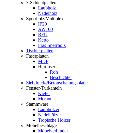
3-Schichtplatten
Laubholz
Nadelholz
Sperrholz/Multiplex
IF20
AW100
BFU
Kerto
Fräs-Sperrholz
Tischlerplatten
Faserplatten
MDF
Hartfaser
Roh
Beschichtet
Siebdruck-/Betonschalungsplatte
Fenster-Türkanteln
Kiefer
Meranti
Stammware
Laubhölzer
Nadelhölzer
Tropische Hölzer
Möbelbeschläge
Möbelverbinder