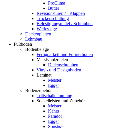
ProClima
Butler
Revisionstüren / - Klappen
Trockenschüttung
Befestigungsmittel / Schrauben
Werkzeuge
Deckenplatten
Lehmbau
Fußboden
Bodenbeläge
Fertigparkett und Furnierboden
Massivholzdielen
Dielenschrauben
Vinyl- und Designboden
Laminat
Meister
Egger
Bodenzubehör
Trittschalldämmung
Sockelleisten und Zubehör
Meister
Kährs
Parador
Egger
Sonstige