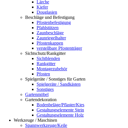
Lärche
Kiefer
Douglasien
Beschläge und Befestigung
Pfostenbefestigung
Pfahlstützen
Zaunbeschläge
Zaunriegelhalter
Pfostenkappen
verstellbare Pfostenträger
Sichtschutz/Rankgitter
Sichtblenden
Rankgitter
Montagezubehör
Pfosten
Spielgeräte / Sonstiges für Garten
Spielgeräte / Sandkästen
Sonstiges
Gartenmöbel
Gartendekoration
Bodenbeläge/Pflaster/Kies
Gestaltungselemente Stein
Gestaltungselemente Holz
Werkzeuge / Maschinen
Spannwerkzeuge/Keile