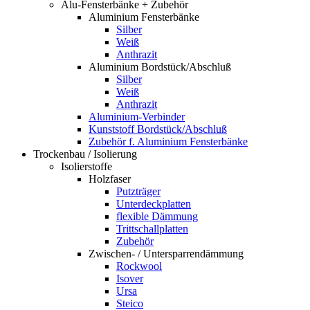
Alu-Fensterbänke + Zubehör
Aluminium Fensterbänke
Silber
Weiß
Anthrazit
Aluminium Bordstück/Abschluß
Silber
Weiß
Anthrazit
Aluminium-Verbinder
Kunststoff Bordstück/Abschluß
Zubehör f. Aluminium Fensterbänke
Trockenbau / Isolierung
Isolierstoffe
Holzfaser
Putzträger
Unterdeckplatten
flexible Dämmung
Trittschallplatten
Zubehör
Zwischen- / Untersparrendämmung
Rockwool
Isover
Ursa
Steico