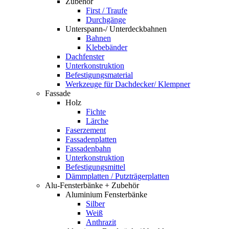
Zubehör
First / Traufe
Durchgänge
Unterspann-/ Unterdeckbahnen
Bahnen
Klebebänder
Dachfenster
Unterkonstruktion
Befestigungsmaterial
Werkzeuge für Dachdecker/ Klempner
Fassade
Holz
Fichte
Lärche
Faserzement
Fassadenplatten
Fassadenbahn
Unterkonstruktion
Befestigungsmittel
Dämmplatten / Putzträgerplatten
Alu-Fensterbänke + Zubehör
Aluminium Fensterbänke
Silber
Weiß
Anthrazit