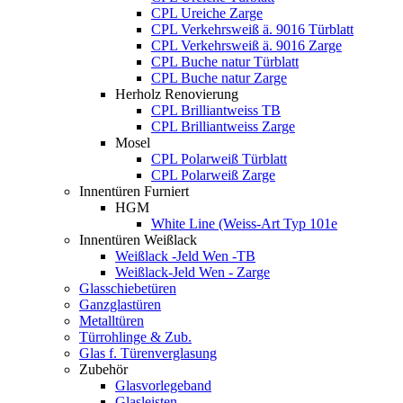
CPL Ureiche Zarge
CPL Verkehrsweiß ä. 9016 Türblatt
CPL Verkehrsweiß ä. 9016 Zarge
CPL Buche natur Türblatt
CPL Buche natur Zarge
Herholz Renovierung
CPL Brilliantweiss TB
CPL Brilliantweiss Zarge
Mosel
CPL Polarweiß Türblatt
CPL Polarweiß Zarge
Innentüren Furniert
HGM
White Line (Weiss-Art Typ 101e
Innentüren Weißlack
Weißlack -Jeld Wen -TB
Weißlack-Jeld Wen - Zarge
Glasschiebetüren
Ganzglastüren
Metalltüren
Türrohlinge & Zub.
Glas f. Türenverglasung
Zubehör
Glasvorlegeband
Glasleisten