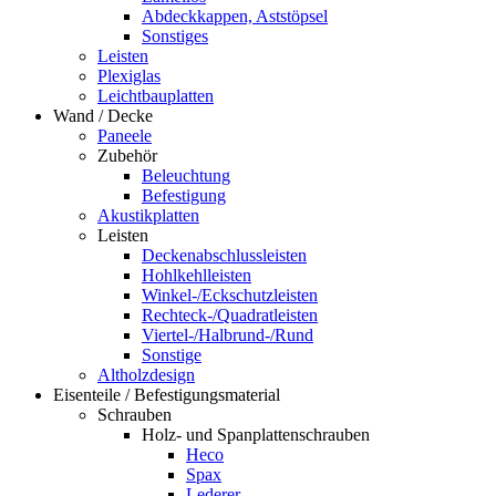
Abdeckkappen, Aststöpsel
Sonstiges
Leisten
Plexiglas
Leichtbauplatten
Wand / Decke
Paneele
Zubehör
Beleuchtung
Befestigung
Akustikplatten
Leisten
Deckenabschlussleisten
Hohlkehlleisten
Winkel-/Eckschutzleisten
Rechteck-/Quadratleisten
Viertel-/Halbrund-/Rund
Sonstige
Altholzdesign
Eisenteile / Befestigungsmaterial
Schrauben
Holz- und Spanplattenschrauben
Heco
Spax
Lederer