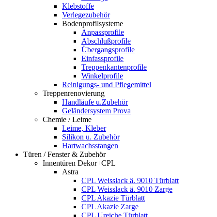
Klebstoffe
Verlegezubehör
Bodenprofilsysteme
Anpassprofile
Abschlußprofile
Übergangsprofile
Einfassprofile
Treppenkantenprofile
Winkelprofile
Reinigungs- und Pflegemittel
Treppenrenovierung
Handläufe u.Zubehör
Geländersystem Prova
Chemie / Leime
Leime, Kleber
Silikon u. Zubehör
Hartwachsstangen
Türen / Fenster & Zubehör
Innentüren Dekor+CPL
Astra
CPL Weisslack ä. 9010 Türblatt
CPL Weisslack ä. 9010 Zarge
CPL Akazie Türblatt
CPL Akazie Zarge
CPL Ureiche Türblatt