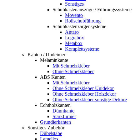
Sonstiges
Schubkastenauszüge / Führungssysteme
Movento
Rollschubführung
Schubkastenzargensysteme
Antaro
Legrabox
Metabox
Komplettsysteme
Kanten / Umleimer
Melaminkante
Mit Schmelzkleber
Ohne Schmelzkleber
ABS Kanten
Mit Schmelzkleber
Ohne Schmelzkleber Unidekor
Ohne Schmelzkleber Holzdekor
Ohne Schmelzkleber sonstige Dekore
Echtholzkanten
Dünnkante
Starkfurnier
Grundierkanten
Sonstiges Zubehör
Dübelstäbe
Lamellos