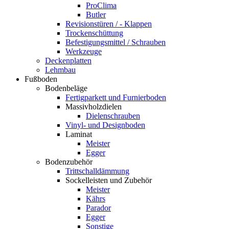
ProClima
Butler
Revisionstüren / - Klappen
Trockenschüttung
Befestigungsmittel / Schrauben
Werkzeuge
Deckenplatten
Lehmbau
Fußboden
Bodenbeläge
Fertigparkett und Furnierboden
Massivholzdielen
Dielenschrauben
Vinyl- und Designboden
Laminat
Meister
Egger
Bodenzubehör
Trittschalldämmung
Sockelleisten und Zubehör
Meister
Kährs
Parador
Egger
Sonstige