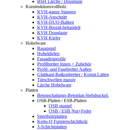
BSH Lärche / Douglasie
Konstruktionsvollholz
KVH-ganze Stangen
KVH-Anschnitt
KVH-DUO-Balken
KVH-Biozid-behandelt
KVH Douglasie
KVH Kiefer
Hobelware
Rauspund
Hobeldielen
Fassadenprofile
Profilbretter Innen + Zubehör
Profil- und Fasebretter Außen
Glattkant-Balkonbretter / Konstr.Latten
Türschwellen massiv
Lärche Hobelware
Platten
Betonschalungs-Betoplan-Siebdruckpl.
OSB-Platten / ESB-Platten
OSB stumpf
OSB / ESB Nut+Feder
Sperrholzplatten
Kerto-Q Furnierschichtholz
3-Schichtplatten