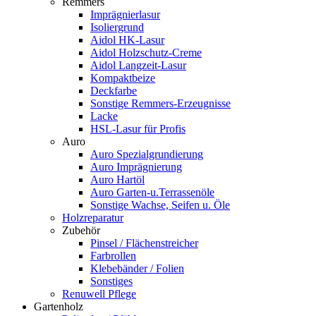
Remmers
Imprägnierlasur
Isoliergrund
Aidol HK-Lasur
Aidol Holzschutz-Creme
Aidol Langzeit-Lasur
Kompaktbeize
Deckfarbe
Sonstige Remmers-Erzeugnisse
Lacke
HSL-Lasur für Profis
Auro
Auro Spezialgrundierung
Auro Imprägnierung
Auro Hartöl
Auro Garten-u.Terrassenöle
Sonstige Wachse, Seifen u. Öle
Holzreparatur
Zubehör
Pinsel / Flächenstreicher
Farbrollen
Klebebänder / Folien
Sonstiges
Renuwell Pflege
Gartenholz