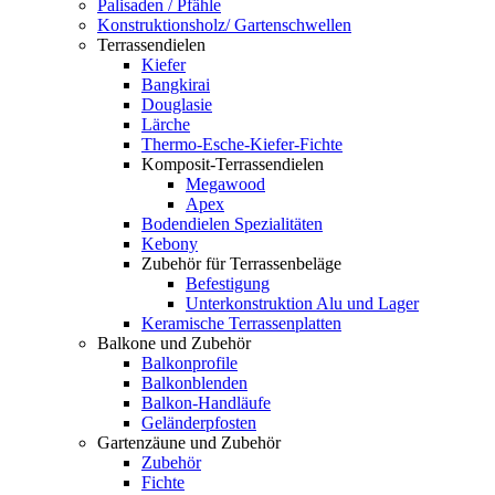
Palisaden / Pfähle
Konstruktionsholz/ Gartenschwellen
Terrassendielen
Kiefer
Bangkirai
Douglasie
Lärche
Thermo-Esche-Kiefer-Fichte
Komposit-Terrassendielen
Megawood
Apex
Bodendielen Spezialitäten
Kebony
Zubehör für Terrassenbeläge
Befestigung
Unterkonstruktion Alu und Lager
Keramische Terrassenplatten
Balkone und Zubehör
Balkonprofile
Balkonblenden
Balkon-Handläufe
Geländerpfosten
Gartenzäune und Zubehör
Zubehör
Fichte