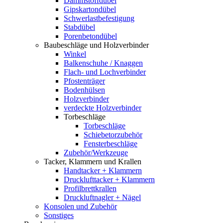
Dämmstoffdübel
Gipskartondübel
Schwerlastbefestigung
Stabdübel
Porenbetondübel
Baubeschläge und Holzverbinder
Winkel
Balkenschuhe / Knaggen
Flach- und Lochverbinder
Pfostenträger
Bodenhülsen
Holzverbinder
verdeckte Holzverbinder
Torbeschläge
Torbeschläge
Schiebetorzubehör
Fensterbeschläge
Zubehör/Werkzeuge
Tacker, Klammern und Krallen
Handtacker + Klammern
Drucklufttacker + Klammern
Profilbrettkrallen
Druckluftnagler + Nägel
Konsolen und Zubehör
Sonstiges