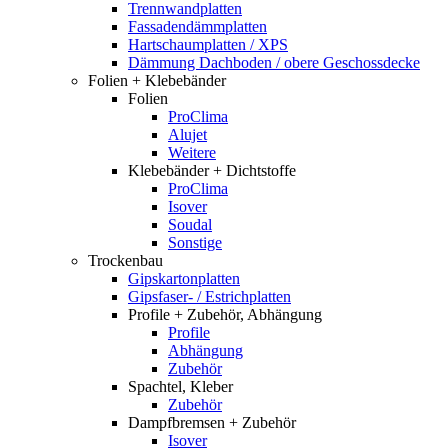
Trennwandplatten
Fassadendämmplatten
Hartschaumplatten / XPS
Dämmung Dachboden / obere Geschossdecke
Folien + Klebebänder
Folien
ProClima
Alujet
Weitere
Klebebänder + Dichtstoffe
ProClima
Isover
Soudal
Sonstige
Trockenbau
Gipskartonplatten
Gipsfaser- / Estrichplatten
Profile + Zubehör, Abhängung
Profile
Abhängung
Zubehör
Spachtel, Kleber
Zubehör
Dampfbremsen + Zubehör
Isover