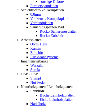
sonstige Dekore
Furnierspanplatten
Schichtstoffe/Vollkernplatten
0,8mm
Vollkern- / Kompaktplatte
Verbundplatten
Sanierungsplatten Bad
Rocko-Sanierungsplatten
Rocko Zubehör
Arbeitsplatten
60cm Tiefe
Kanten
Zubehör
Rückwandsysteme
Innenfensterbänke
Werzalit
Sprela
OSB / ESB
Stumpf
Nut-Feder
Naturholzplatten / Leimholzplatten
Laubholz
Buche Leimholzplatten
Eiche Leimholzplatten
Nadelholz