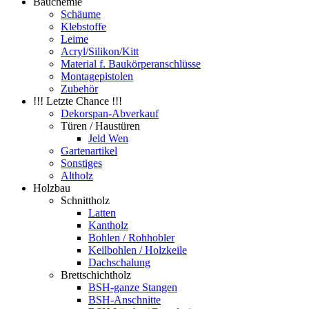
Bauchemie
Schäume
Klebstoffe
Leime
Acryl/Silikon/Kitt
Material f. Baukörperanschlüsse
Montagepistolen
Zubehör
!!! Letzte Chance !!!
Dekorspan-Abverkauf
Türen / Haustüren
Jeld Wen
Gartenartikel
Sonstiges
Altholz
Holzbau
Schnittholz
Latten
Kantholz
Bohlen / Rohhobler
Keilbohlen / Holzkeile
Dachschalung
Brettschichtholz
BSH-ganze Stangen
BSH-Anschnitte