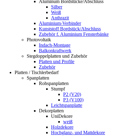
Aluminum Bordstücke/Abschluss
Silber
Weiß
Anthrazit
Aluminium-Verbinder
Kunststoff Bordstück/Abschluss
Zubehör f. Aluminium Fensterbänke
Photovoltaik
Indach-Montage
Balkonkraftwerk
Stegdoppelplatten und Zubehör
Platten und Profile
Zubehör
Platten / Tischlerbedarf
Spanplatten
Rohspanplatten
Stumpf
P2 (V20)
P3 (V100)
Leichtspanplatte
Dekorplatten
UniDekore
weiß
Holzdekore
Hochglanz- und Mattdekore