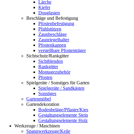
Lärche
Kiefer
Douglasien
Beschläge und Befestigung
Pfostenbefestigung
Pfahlstützen
Zaunbeschläge
Zaunriegelhalter
Pfostenkappen
verstellbare Pfostenträger
Sichtschutz/Rankgitter
Sichtblenden
Rankgitter
Montagezubehör
Pfosten
Spielgeräte / Sonstiges für Garten
Spielgeräte / Sandkästen
Sonstiges
Gartenmöbel
Gartendekoration
Bodenbeläge/Pflaster/Kies
Gestaltungselemente Stein
Gestaltungselemente Holz
Werkzeuge / Maschinen
Spannwerkzeuge/Keile