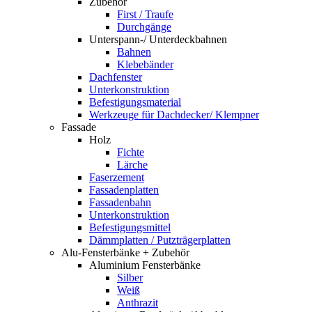
Zubehör
First / Traufe
Durchgänge
Unterspann-/ Unterdeckbahnen
Bahnen
Klebebänder
Dachfenster
Unterkonstruktion
Befestigungsmaterial
Werkzeuge für Dachdecker/ Klempner
Fassade
Holz
Fichte
Lärche
Faserzement
Fassadenplatten
Fassadenbahn
Unterkonstruktion
Befestigungsmittel
Dämmplatten / Putzträgerplatten
Alu-Fensterbänke + Zubehör
Aluminium Fensterbänke
Silber
Weiß
Anthrazit