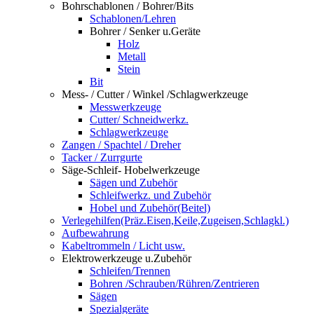
Bohrschablonen / Bohrer/Bits
Schablonen/Lehren
Bohrer / Senker u.Geräte
Holz
Metall
Stein
Bit
Mess- / Cutter / Winkel /Schlagwerkzeuge
Messwerkzeuge
Cutter/ Schneidwerkz.
Schlagwerkzeuge
Zangen / Spachtel / Dreher
Tacker / Zurrgurte
Säge-Schleif- Hobelwerkzeuge
Sägen und Zubehör
Schleifwerkz. und Zubehör
Hobel und Zubehör(Beitel)
Verlegehilfen(Präz.Eisen,Keile,Zugeisen,Schlagkl.)
Aufbewahrung
Kabeltrommeln / Licht usw.
Elektrowerkzeuge u.Zubehör
Schleifen/Trennen
Bohren /Schrauben/Rühren/Zentrieren
Sägen
Spezialgeräte