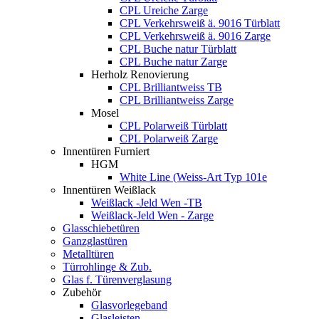
CPL Ureiche Zarge
CPL Verkehrsweiß ä. 9016 Türblatt
CPL Verkehrsweiß ä. 9016 Zarge
CPL Buche natur Türblatt
CPL Buche natur Zarge
Herholz Renovierung
CPL Brilliantweiss TB
CPL Brilliantweiss Zarge
Mosel
CPL Polarweiß Türblatt
CPL Polarweiß Zarge
Innentüren Furniert
HGM
White Line (Weiss-Art Typ 101e
Innentüren Weißlack
Weißlack -Jeld Wen -TB
Weißlack-Jeld Wen - Zarge
Glasschiebetüren
Ganzglastüren
Metalltüren
Türrohlinge & Zub.
Glas f. Türenverglasung
Zubehör
Glasvorlegeband
Glasleisten