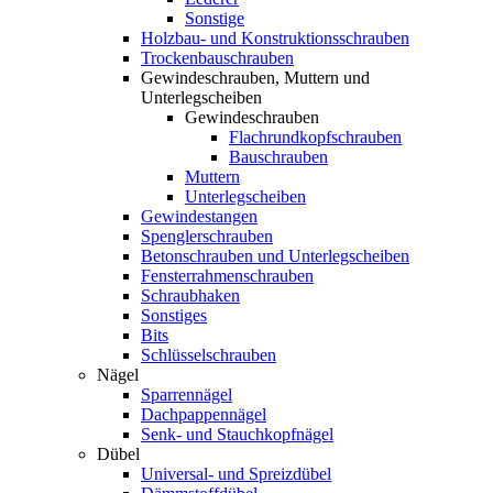
Sonstige
Holzbau- und Konstruktionsschrauben
Trockenbauschrauben
Gewindeschrauben, Muttern und
Unterlegscheiben
Gewindeschrauben
Flachrundkopfschrauben
Bauschrauben
Muttern
Unterlegscheiben
Gewindestangen
Spenglerschrauben
Betonschrauben und Unterlegscheiben
Fensterrahmenschrauben
Schraubhaken
Sonstiges
Bits
Schlüsselschrauben
Nägel
Sparrennägel
Dachpappennägel
Senk- und Stauchkopfnägel
Dübel
Universal- und Spreizdübel