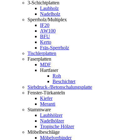
3-Schichtplatten
Laubholz
Nadelholz
Sperrholz/Multiplex
IF20
AW100
BFU
Kerto
Fräs-Sperrholz
Tischlerplatten
Faserplatten
MDF
Hartfaser
Roh
Beschichtet
Siebdruck-/Betonschalungsplatte
Fenster-Türkanteln
Kiefer
Meranti
Stammware
Laubhölzer
Nadelhölzer
Tropische Hölzer
Möbelbeschläge
Möbelverbinder