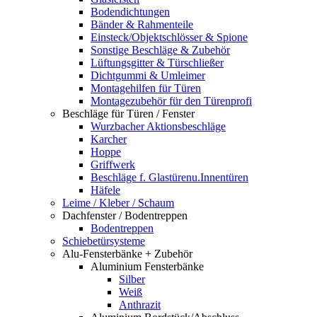
Bodendichtungen
Bänder & Rahmenteile
Einsteck/Objektschlösser & Spione
Sonstige Beschläge & Zubehör
Lüftungsgitter & Türschließer
Dichtgummi & Umleimer
Montagehilfen für Türen
Montagezubehör für den Türenprofi
Beschläge für Türen / Fenster
Wurzbacher Aktionsbeschläge
Karcher
Hoppe
Griffwerk
Beschläge f. Glastürenu.Innentüren
Häfele
Leime / Kleber / Schaum
Dachfenster / Bodentreppen
Bodentreppen
Schiebetürsysteme
Alu-Fensterbänke + Zubehör
Aluminium Fensterbänke
Silber
Weiß
Anthrazit