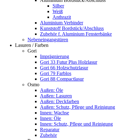
Aluminium Bordstück/Abschluss
Silber
Weiß
Anthrazit
Aluminium Verbinder
Kunststoff Bordstück/Abschluss
Zubehör f. Aluminium Fensterbänke
Nebeneingangstüren
Lasuren / Farben
Gori
Imprägnierung
Gori 33 Futur Plus Holzlasur
Gori 66 Holzschutzlasur
Gori 79 Farblos
Gori 88 Compactlasur
Osmo
Außen: Öle
Außen: Lasuren
Außen: Deckfarben
Außen: Schutz, Pflege und Reinigung
Innen: Wachse
Innen: Öle
Innen: Schutz, Pflege und Reinigung
Reparatur
Zubehör