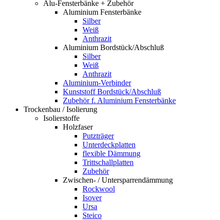
Alu-Fensterbänke + Zubehör
Aluminium Fensterbänke
Silber
Weiß
Anthrazit
Aluminium Bordstück/Abschluß
Silber
Weiß
Anthrazit
Aluminium-Verbinder
Kunststoff Bordstück/Abschluß
Zubehör f. Aluminium Fensterbänke
Trockenbau / Isolierung
Isolierstoffe
Holzfaser
Putzträger
Unterdeckplatten
flexible Dämmung
Trittschallplatten
Zubehör
Zwischen- / Untersparrendämmung
Rockwool
Isover
Ursa
Steico