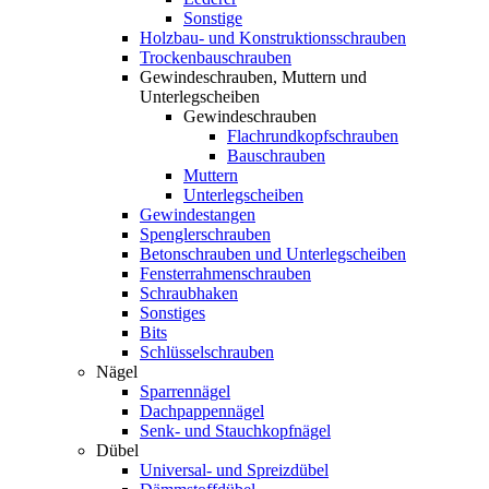
Sonstige
Holzbau- und Konstruktionsschrauben
Trockenbauschrauben
Gewindeschrauben, Muttern und
Unterlegscheiben
Gewindeschrauben
Flachrundkopfschrauben
Bauschrauben
Muttern
Unterlegscheiben
Gewindestangen
Spenglerschrauben
Betonschrauben und Unterlegscheiben
Fensterrahmenschrauben
Schraubhaken
Sonstiges
Bits
Schlüsselschrauben
Nägel
Sparrennägel
Dachpappennägel
Senk- und Stauchkopfnägel
Dübel
Universal- und Spreizdübel