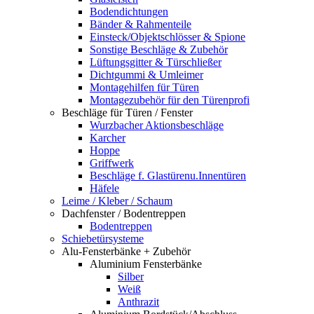
Bodendichtungen
Bänder & Rahmenteile
Einsteck/Objektschlösser & Spione
Sonstige Beschläge & Zubehör
Lüftungsgitter & Türschließer
Dichtgummi & Umleimer
Montagehilfen für Türen
Montagezubehör für den Türenprofi
Beschläge für Türen / Fenster
Wurzbacher Aktionsbeschläge
Karcher
Hoppe
Griffwerk
Beschläge f. Glastürenu.Innentüren
Häfele
Leime / Kleber / Schaum
Dachfenster / Bodentreppen
Bodentreppen
Schiebetürsysteme
Alu-Fensterbänke + Zubehör
Aluminium Fensterbänke
Silber
Weiß
Anthrazit