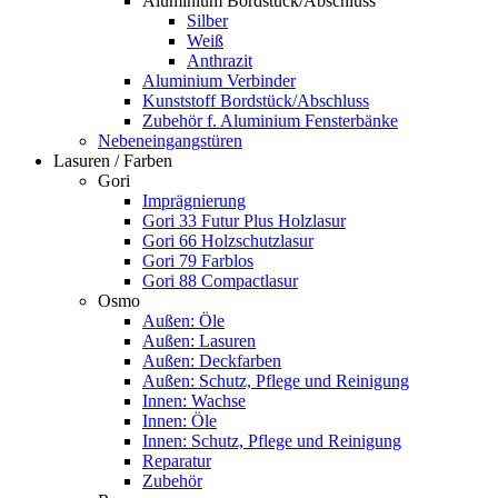
Aluminium Bordstück/Abschluss
Silber
Weiß
Anthrazit
Aluminium Verbinder
Kunststoff Bordstück/Abschluss
Zubehör f. Aluminium Fensterbänke
Nebeneingangstüren
Lasuren / Farben
Gori
Imprägnierung
Gori 33 Futur Plus Holzlasur
Gori 66 Holzschutzlasur
Gori 79 Farblos
Gori 88 Compactlasur
Osmo
Außen: Öle
Außen: Lasuren
Außen: Deckfarben
Außen: Schutz, Pflege und Reinigung
Innen: Wachse
Innen: Öle
Innen: Schutz, Pflege und Reinigung
Reparatur
Zubehör