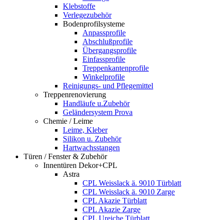
Klebstoffe
Verlegezubehör
Bodenprofilsysteme
Anpassprofile
Abschlußprofile
Übergangsprofile
Einfassprofile
Treppenkantenprofile
Winkelprofile
Reinigungs- und Pflegemittel
Treppenrenovierung
Handläufe u.Zubehör
Geländersystem Prova
Chemie / Leime
Leime, Kleber
Silikon u. Zubehör
Hartwachsstangen
Türen / Fenster & Zubehör
Innentüren Dekor+CPL
Astra
CPL Weisslack ä. 9010 Türblatt
CPL Weisslack ä. 9010 Zarge
CPL Akazie Türblatt
CPL Akazie Zarge
CPL Ureiche Türblatt