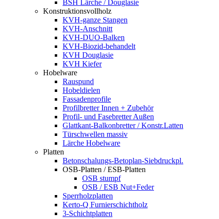
BSH Lärche / Douglasie
Konstruktionsvollholz
KVH-ganze Stangen
KVH-Anschnitt
KVH-DUO-Balken
KVH-Biozid-behandelt
KVH Douglasie
KVH Kiefer
Hobelware
Rauspund
Hobeldielen
Fassadenprofile
Profilbretter Innen + Zubehör
Profil- und Fasebretter Außen
Glattkant-Balkonbretter / Konstr.Latten
Türschwellen massiv
Lärche Hobelware
Platten
Betonschalungs-Betoplan-Siebdruckpl.
OSB-Platten / ESB-Platten
OSB stumpf
OSB / ESB Nut+Feder
Sperrholzplatten
Kerto-Q Furnierschichtholz
3-Schichtplatten