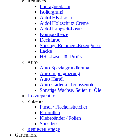
Remmers
Imprägnierlasur
Isoliergrund
Aidol HK-Lasur
Aidol Holzschutz-Creme
Aidol Langzeit-Lasur
Kompaktbeize
Deckfarbe
Sonstige Remmers-Erzeugnisse
Lacke
HSL-Lasur für Profis
Auro
Auro Spezialgrundierung
Auro Imprägnierung
Auro Hartöl
Auro Garten-u.Terrassenöle
Sonstige Wachse, Seifen u. Öle
Holzreparatur
Zubehör
Pinsel / Flächenstreicher
Farbrollen
Klebebänder / Folien
Sonstiges
Renuwell Pflege
Gartenholz