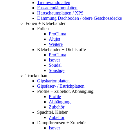
Trennwandplatten
Fassadendämmplatten
Hartschaumplatten / XPS
Dämmung Dachboden / obere Geschossdecke
Folien + Klebebänder
Folien
ProClima
Alujet
Weitere
Klebebänder + Dichtstoffe
ProClima
Isover
Soudal
Sonstige
Trockenbau
Gipskartonplatten
Gipsfaser- / Estrichplatten
Profile + Zubehör, Abhängung
Profile
Abhängung
Zubehör
Spachtel, Kleber
Zubehör
Dampfbremsen + Zubehör
Isover