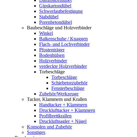
Dämmstoffdübel
Gipskartondübel
Schwerlastbefestigung
Stabdübel
Porenbetondübel
Baubeschläge und Holzverbinder
Winkel
Balkenschuhe / Knaggen
Flach- und Lochverbinder
Pfostenträger
Bodenhülsen
Holzverbinder
verdeckte Holzverbinder
Torbeschläge
Torbeschläge
Schiebetorzubehör
Fensterbeschläge
Zubehör/Werkzeuge
Tacker, Klammern und Krallen
Handtacker + Klammern
Drucklufttacker + Klammern
Profilbrettkrallen
Druckluftnagler + Nägel
Konsolen und Zubehör
Sonstiges