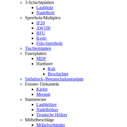
3-Schichtplatten
Laubholz
Nadelholz
Sperrholz/Multiplex
IF20
AW100
BFU
Kerto
Fräs-Sperrholz
Tischlerplatten
Faserplatten
MDF
Hartfaser
Roh
Beschichtet
Siebdruck-/Betonschalungsplatte
Fenster-Türkanteln
Kiefer
Meranti
Stammware
Laubhölzer
Nadelhölzer
Tropische Hölzer
Möbelbeschläge
Möbelverbinder