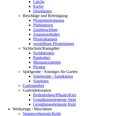
Lärche
Kiefer
Douglasien
Beschläge und Befestigung
Pfostenbefestigung
Pfahlstützen
Zaunbeschläge
Zaunriegelhalter
Pfostenkappen
verstellbare Pfostenträger
Sichtschutz/Rankgitter
Sichtblenden
Rankgitter
Montagezubehör
Pfosten
Spielgeräte / Sonstiges für Garten
Spielgeräte / Sandkästen
Sonstiges
Gartenmöbel
Gartendekoration
Bodenbeläge/Pflaster/Kies
Gestaltungselemente Stein
Gestaltungselemente Holz
Werkzeuge / Maschinen
Spannwerkzeuge/Keile