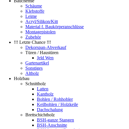
Bauchemie
Schäume
Klebstoffe
Leime
Acryl/Silikon/Kitt
Material f. Baukörperanschlüsse
Montagepistolen
Zubehör
!!! Letzte Chance !!!
Dekorspan-Abverkauf
Türen / Haustüren
Jeld Wen
Gartenartikel
Sonstiges
Altholz
Holzbau
Schnittholz
Latten
Kantholz
Bohlen / Rohhobler
Keilbohlen / Holzkeile
Dachschalung
Brettschichtholz
BSH-ganze Stangen
BSH-Anschnitte