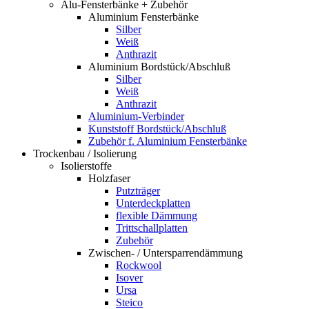
Alu-Fensterbänke + Zubehör
Aluminium Fensterbänke
Silber
Weiß
Anthrazit
Aluminium Bordstück/Abschluß
Silber
Weiß
Anthrazit
Aluminium-Verbinder
Kunststoff Bordstück/Abschluß
Zubehör f. Aluminium Fensterbänke
Trockenbau / Isolierung
Isolierstoffe
Holzfaser
Putzträger
Unterdeckplatten
flexible Dämmung
Trittschallplatten
Zubehör
Zwischen- / Untersparrendämmung
Rockwool
Isover
Ursa
Steico