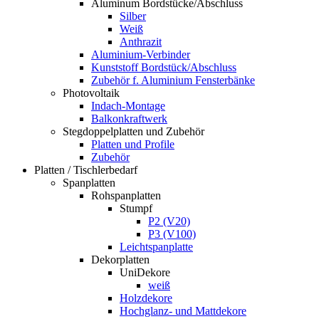
Aluminum Bordstücke/Abschluss
Silber
Weiß
Anthrazit
Aluminium-Verbinder
Kunststoff Bordstück/Abschluss
Zubehör f. Aluminium Fensterbänke
Photovoltaik
Indach-Montage
Balkonkraftwerk
Stegdoppelplatten und Zubehör
Platten und Profile
Zubehör
Platten / Tischlerbedarf
Spanplatten
Rohspanplatten
Stumpf
P2 (V20)
P3 (V100)
Leichtspanplatte
Dekorplatten
UniDekore
weiß
Holzdekore
Hochglanz- und Mattdekore