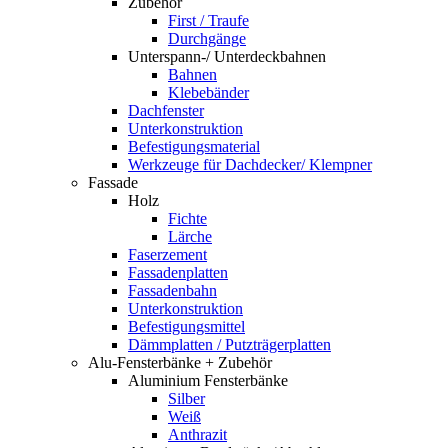
Zubehör
First / Traufe
Durchgänge
Unterspann-/ Unterdeckbahnen
Bahnen
Klebebänder
Dachfenster
Unterkonstruktion
Befestigungsmaterial
Werkzeuge für Dachdecker/ Klempner
Fassade
Holz
Fichte
Lärche
Faserzement
Fassadenplatten
Fassadenbahn
Unterkonstruktion
Befestigungsmittel
Dämmplatten / Putzträgerplatten
Alu-Fensterbänke + Zubehör
Aluminium Fensterbänke
Silber
Weiß
Anthrazit