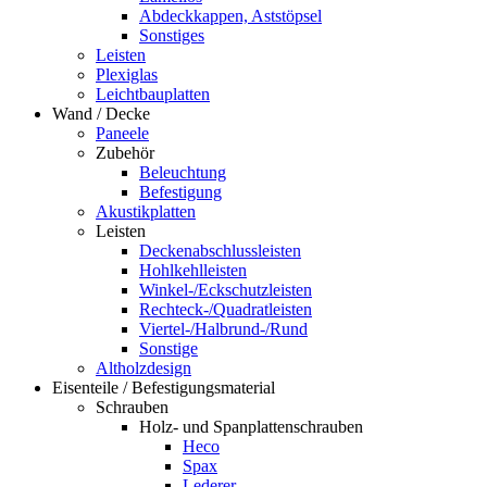
Abdeckkappen, Aststöpsel
Sonstiges
Leisten
Plexiglas
Leichtbauplatten
Wand / Decke
Paneele
Zubehör
Beleuchtung
Befestigung
Akustikplatten
Leisten
Deckenabschlussleisten
Hohlkehlleisten
Winkel-/Eckschutzleisten
Rechteck-/Quadratleisten
Viertel-/Halbrund-/Rund
Sonstige
Altholzdesign
Eisenteile / Befestigungsmaterial
Schrauben
Holz- und Spanplattenschrauben
Heco
Spax
Lederer