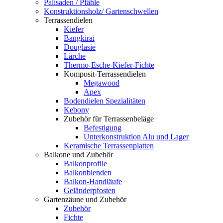
Palisaden / Pfähle
Konstruktionsholz/ Gartenschwellen
Terrassendielen
Kiefer
Bangkirai
Douglasie
Lärche
Thermo-Esche-Kiefer-Fichte
Komposit-Terrassendielen
Megawood
Apex
Bodendielen Spezialitäten
Kebony
Zubehör für Terrassenbeläge
Befestigung
Unterkonstruktion Alu und Lager
Keramische Terrassenplatten
Balkone und Zubehör
Balkonprofile
Balkonblenden
Balkon-Handläufe
Geländerpfosten
Gartenzäune und Zubehör
Zubehör
Fichte