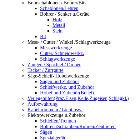
Bohrschablonen / Bohrer/Bits
Schablonen/Lehren
Bohrer / Senker u.Geräte
Holz
Metall
Stein
Bit
Mess- / Cutter / Winkel /Schlagwerkzeuge
Messwerkzeuge
Cutter/ Schneidwerkz.
Schlagwerkzeuge
Zangen / Spachtel / Dreher
Tacker / Zurrgurte
Säge-Schleif- Hobelwerkzeuge
Sägen und Zubehör
Schleifwerkz. und Zubehör
Hobel und Zubehör(Beitel)
Verlegehilfen(Präz.Eisen,Keile,Zugeisen,Schlagkl.)
Aufbewahrung
Kabeltrommeln / Licht usw.
Elektrowerkzeuge u.Zubehör
Schleifen/Trennen
Bohren /Schrauben/Rühren/Zentrieren
Sägen
Spezialgeräte