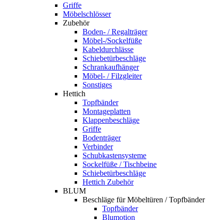
Griffe
Möbelschlösser
Zubehör
Boden- / Regalträger
Möbel-/Sockelfüße
Kabeldurchlässe
Schiebetürbeschläge
Schrankaufhänger
Möbel- / Filzgleiter
Sonstiges
Hettich
Topfbänder
Montageplatten
Klappenbeschläge
Griffe
Bodenträger
Verbinder
Schubkastensysteme
Sockelfüße / Tischbeine
Schiebetürbeschläge
Hettich Zubehör
BLUM
Beschläge für Möbeltüren / Topfbänder
Topfbänder
Blumotion