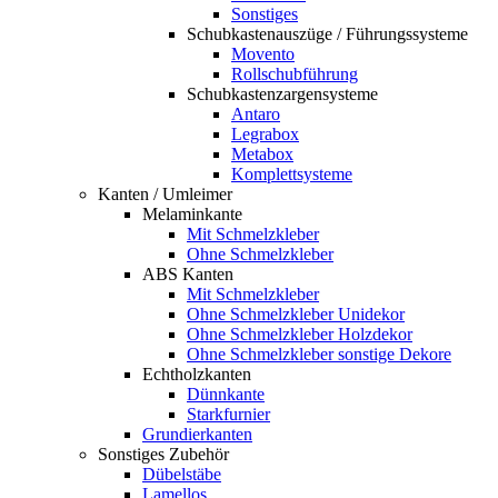
Sonstiges
Schubkastenauszüge / Führungssysteme
Movento
Rollschubführung
Schubkastenzargensysteme
Antaro
Legrabox
Metabox
Komplettsysteme
Kanten / Umleimer
Melaminkante
Mit Schmelzkleber
Ohne Schmelzkleber
ABS Kanten
Mit Schmelzkleber
Ohne Schmelzkleber Unidekor
Ohne Schmelzkleber Holzdekor
Ohne Schmelzkleber sonstige Dekore
Echtholzkanten
Dünnkante
Starkfurnier
Grundierkanten
Sonstiges Zubehör
Dübelstäbe
Lamellos