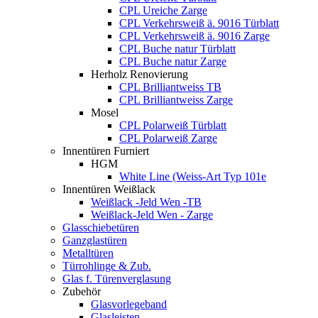
CPL Ureiche Zarge
CPL Verkehrsweiß ä. 9016 Türblatt
CPL Verkehrsweiß ä. 9016 Zarge
CPL Buche natur Türblatt
CPL Buche natur Zarge
Herholz Renovierung
CPL Brilliantweiss TB
CPL Brilliantweiss Zarge
Mosel
CPL Polarweiß Türblatt
CPL Polarweiß Zarge
Innentüren Furniert
HGM
White Line (Weiss-Art Typ 101e
Innentüren Weißlack
Weißlack -Jeld Wen -TB
Weißlack-Jeld Wen - Zarge
Glasschiebetüren
Ganzglastüren
Metalltüren
Türrohlinge & Zub.
Glas f. Türenverglasung
Zubehör
Glasvorlegeband
Glasleisten