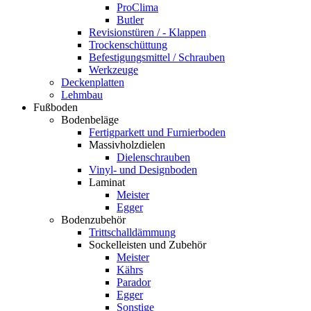
ProClima
Butler
Revisionstüren / - Klappen
Trockenschüttung
Befestigungsmittel / Schrauben
Werkzeuge
Deckenplatten
Lehmbau
Fußboden
Bodenbeläge
Fertigparkett und Furnierboden
Massivholzdielen
Dielenschrauben
Vinyl- und Designboden
Laminat
Meister
Egger
Bodenzubehör
Trittschalldämmung
Sockelleisten und Zubehör
Meister
Kährs
Parador
Egger
Sonstige