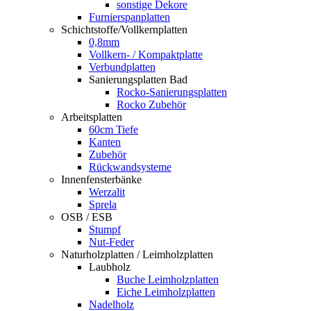
sonstige Dekore
Furnierspanplatten
Schichtstoffe/Vollkernplatten
0,8mm
Vollkern- / Kompaktplatte
Verbundplatten
Sanierungsplatten Bad
Rocko-Sanierungsplatten
Rocko Zubehör
Arbeitsplatten
60cm Tiefe
Kanten
Zubehör
Rückwandsysteme
Innenfensterbänke
Werzalit
Sprela
OSB / ESB
Stumpf
Nut-Feder
Naturholzplatten / Leimholzplatten
Laubholz
Buche Leimholzplatten
Eiche Leimholzplatten
Nadelholz