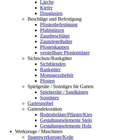
Lärche
Kiefer
Douglasien
Beschläge und Befestigung
Pfostenbefestigung
Pfahlstützen
Zaunbeschläge
Zaunriegelhalter
Pfostenkappen
verstellbare Pfostenträger
Sichtschutz/Rankgitter
Sichtblenden
Rankgitter
Montagezubehör
Pfosten
Spielgeräte / Sonstiges für Garten
Spielgeräte / Sandkästen
Sonstiges
Gartenmöbel
Gartendekoration
Bodenbeläge/Pflaster/Kies
Gestaltungselemente Stein
Gestaltungselemente Holz
Werkzeuge / Maschinen
Spannwerkzeuge/Keile