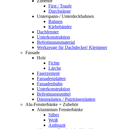
Zubehör
First / Traufe
Durchgänge
Unterspann-/ Unterdeckbahnen
Bahnen
Klebebänder
Dachfenster
Unterkonstruktion
Befestigungsmaterial
Werkzeuge für Dachdecker/ Klempner
Fassade
Holz
Fichte
Lärche
Faserzement
Fassadenplatten
Fassadenbahn
Unterkonstruktion
Befestigungsmittel
Dämmplatten / Putzträgerplatten
Alu-Fensterbänke + Zubehör
Aluminium Fensterbänke
Silber
Weiß
Anthrazit