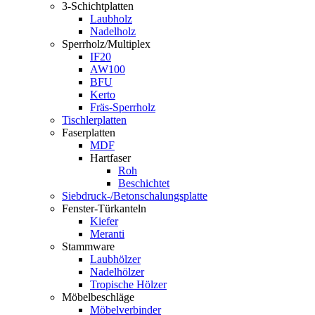
3-Schichtplatten
Laubholz
Nadelholz
Sperrholz/Multiplex
IF20
AW100
BFU
Kerto
Fräs-Sperrholz
Tischlerplatten
Faserplatten
MDF
Hartfaser
Roh
Beschichtet
Siebdruck-/Betonschalungsplatte
Fenster-Türkanteln
Kiefer
Meranti
Stammware
Laubhölzer
Nadelhölzer
Tropische Hölzer
Möbelbeschläge
Möbelverbinder