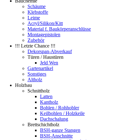
Bauchemie
Schäume
Klebstoffe
Leime
Acryl/Silikon/Kitt
Material f. Baukörperanschlüsse
Montagepistolen
Zubehör
!!! Letzte Chance !!!
Dekorspan-Abverkauf
Türen / Haustüren
Jeld Wen
Gartenartikel
Sonstiges
Altholz
Holzbau
Schnittholz
Latten
Kantholz
Bohlen / Rohhobler
Keilbohlen / Holzkeile
Dachschalung
Brettschichtholz
BSH-ganze Stangen
BSH-Anschnitte