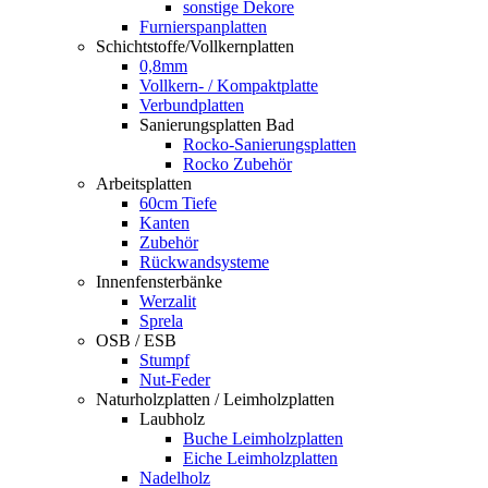
sonstige Dekore
Furnierspanplatten
Schichtstoffe/Vollkernplatten
0,8mm
Vollkern- / Kompaktplatte
Verbundplatten
Sanierungsplatten Bad
Rocko-Sanierungsplatten
Rocko Zubehör
Arbeitsplatten
60cm Tiefe
Kanten
Zubehör
Rückwandsysteme
Innenfensterbänke
Werzalit
Sprela
OSB / ESB
Stumpf
Nut-Feder
Naturholzplatten / Leimholzplatten
Laubholz
Buche Leimholzplatten
Eiche Leimholzplatten
Nadelholz