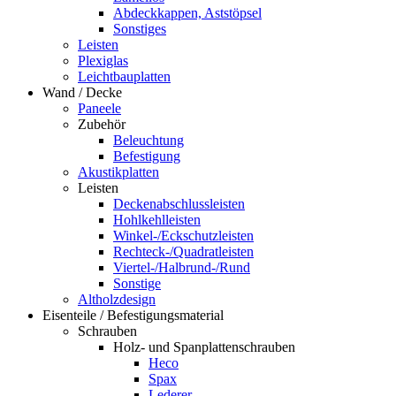
Abdeckkappen, Aststöpsel
Sonstiges
Leisten
Plexiglas
Leichtbauplatten
Wand / Decke
Paneele
Zubehör
Beleuchtung
Befestigung
Akustikplatten
Leisten
Deckenabschlussleisten
Hohlkehlleisten
Winkel-/Eckschutzleisten
Rechteck-/Quadratleisten
Viertel-/Halbrund-/Rund
Sonstige
Altholzdesign
Eisenteile / Befestigungsmaterial
Schrauben
Holz- und Spanplattenschrauben
Heco
Spax
Lederer