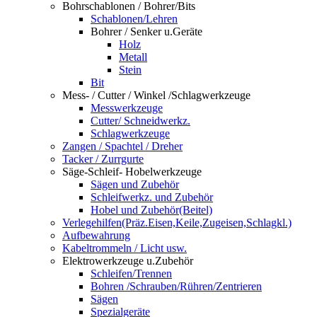
Bohrschablonen / Bohrer/Bits
Schablonen/Lehren
Bohrer / Senker u.Geräte
Holz
Metall
Stein
Bit
Mess- / Cutter / Winkel /Schlagwerkzeuge
Messwerkzeuge
Cutter/ Schneidwerkz.
Schlagwerkzeuge
Zangen / Spachtel / Dreher
Tacker / Zurrgurte
Säge-Schleif- Hobelwerkzeuge
Sägen und Zubehör
Schleifwerkz. und Zubehör
Hobel und Zubehör(Beitel)
Verlegehilfen(Präz.Eisen,Keile,Zugeisen,Schlagkl.)
Aufbewahrung
Kabeltrommeln / Licht usw.
Elektrowerkzeuge u.Zubehör
Schleifen/Trennen
Bohren /Schrauben/Rühren/Zentrieren
Sägen
Spezialgeräte