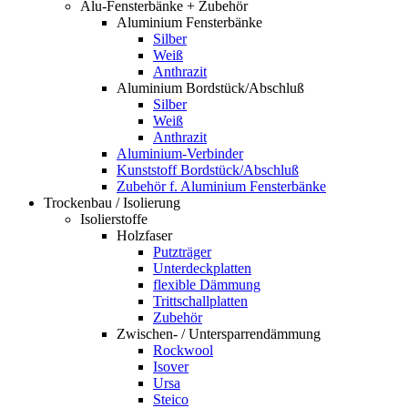
Alu-Fensterbänke + Zubehör
Aluminium Fensterbänke
Silber
Weiß
Anthrazit
Aluminium Bordstück/Abschluß
Silber
Weiß
Anthrazit
Aluminium-Verbinder
Kunststoff Bordstück/Abschluß
Zubehör f. Aluminium Fensterbänke
Trockenbau / Isolierung
Isolierstoffe
Holzfaser
Putzträger
Unterdeckplatten
flexible Dämmung
Trittschallplatten
Zubehör
Zwischen- / Untersparrendämmung
Rockwool
Isover
Ursa
Steico