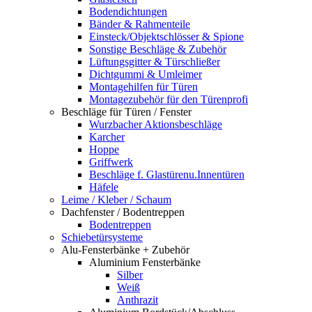
Bodendichtungen
Bänder & Rahmenteile
Einsteck/Objektschlösser & Spione
Sonstige Beschläge & Zubehör
Lüftungsgitter & Türschließer
Dichtgummi & Umleimer
Montagehilfen für Türen
Montagezubehör für den Türenprofi
Beschläge für Türen / Fenster
Wurzbacher Aktionsbeschläge
Karcher
Hoppe
Griffwerk
Beschläge f. Glastürenu.Innentüren
Häfele
Leime / Kleber / Schaum
Dachfenster / Bodentreppen
Bodentreppen
Schiebetürsysteme
Alu-Fensterbänke + Zubehör
Aluminium Fensterbänke
Silber
Weiß
Anthrazit