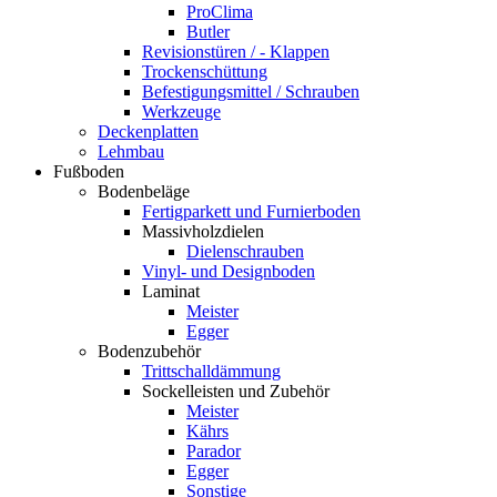
ProClima
Butler
Revisionstüren / - Klappen
Trockenschüttung
Befestigungsmittel / Schrauben
Werkzeuge
Deckenplatten
Lehmbau
Fußboden
Bodenbeläge
Fertigparkett und Furnierboden
Massivholzdielen
Dielenschrauben
Vinyl- und Designboden
Laminat
Meister
Egger
Bodenzubehör
Trittschalldämmung
Sockelleisten und Zubehör
Meister
Kährs
Parador
Egger
Sonstige