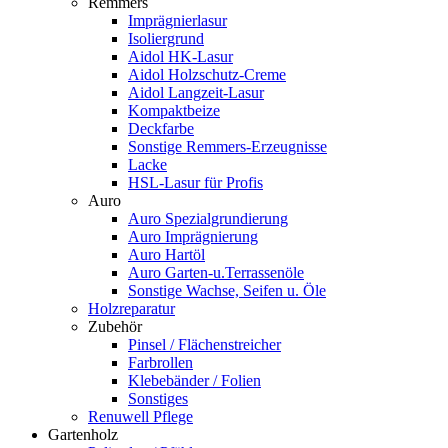
Remmers
Imprägnierlasur
Isoliergrund
Aidol HK-Lasur
Aidol Holzschutz-Creme
Aidol Langzeit-Lasur
Kompaktbeize
Deckfarbe
Sonstige Remmers-Erzeugnisse
Lacke
HSL-Lasur für Profis
Auro
Auro Spezialgrundierung
Auro Imprägnierung
Auro Hartöl
Auro Garten-u.Terrassenöle
Sonstige Wachse, Seifen u. Öle
Holzreparatur
Zubehör
Pinsel / Flächenstreicher
Farbrollen
Klebebänder / Folien
Sonstiges
Renuwell Pflege
Gartenholz