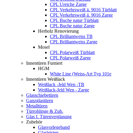
CPL Ureiche Zarge
CPL Verkehrsweiß ä. 9016 Türblatt
CPL Verkehrsweiß ä. 9016 Zarge
CPL Buche natur Türblatt
CPL Buche natur Zarge
Herholz Renovierung
CPL Brilliantweiss TB
CPL Brilliantweiss Zarge
Mosel
CPL Polarweiß Türblatt
CPL Polarweiß Zarge
Innentüren Furniert
HGM
White Line (Weiss-Art Typ 101e
Innentüren Weißlack
Weißlack -Jeld Wen -TB
Weißlack-Jeld Wen - Zarge
Glasschiebetüren
Ganzglastüren
Metalltüren
Türrohlinge & Zub.
Glas f. Türenverglasung
Zubehör
Glasvorlegeband
Glasleisten