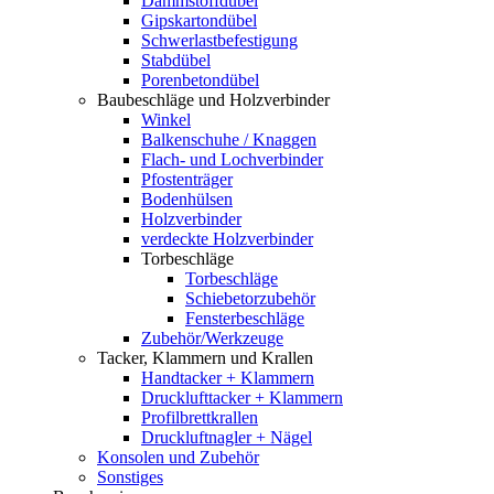
Dämmstoffdübel
Gipskartondübel
Schwerlastbefestigung
Stabdübel
Porenbetondübel
Baubeschläge und Holzverbinder
Winkel
Balkenschuhe / Knaggen
Flach- und Lochverbinder
Pfostenträger
Bodenhülsen
Holzverbinder
verdeckte Holzverbinder
Torbeschläge
Torbeschläge
Schiebetorzubehör
Fensterbeschläge
Zubehör/Werkzeuge
Tacker, Klammern und Krallen
Handtacker + Klammern
Drucklufttacker + Klammern
Profilbrettkrallen
Druckluftnagler + Nägel
Konsolen und Zubehör
Sonstiges