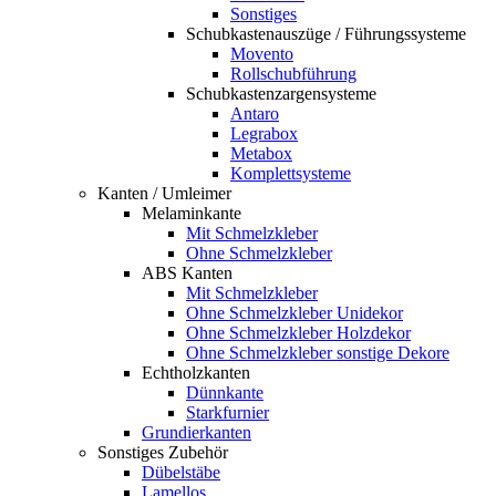
Sonstiges
Schubkastenauszüge / Führungssysteme
Movento
Rollschubführung
Schubkastenzargensysteme
Antaro
Legrabox
Metabox
Komplettsysteme
Kanten / Umleimer
Melaminkante
Mit Schmelzkleber
Ohne Schmelzkleber
ABS Kanten
Mit Schmelzkleber
Ohne Schmelzkleber Unidekor
Ohne Schmelzkleber Holzdekor
Ohne Schmelzkleber sonstige Dekore
Echtholzkanten
Dünnkante
Starkfurnier
Grundierkanten
Sonstiges Zubehör
Dübelstäbe
Lamellos