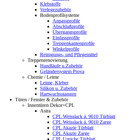
Klebstoffe
Verlegezubehör
Bodenprofilsysteme
Anpassprofile
Abschlußprofile
Übergangsprofile
Einfassprofile
Treppenkantenprofile
Winkelprofile
Reinigungs- und Pflegemittel
Treppenrenovierung
Handläufe u.Zubehör
Geländersystem Prova
Chemie / Leime
Leime, Kleber
Silikon u. Zubehör
Hartwachsstangen
Türen / Fenster & Zubehör
Innentüren Dekor+CPL
Astra
CPL Weisslack ä. 9010 Türblatt
CPL Weisslack ä. 9010 Zarge
CPL Akazie Türblatt
CPL Akazie Zarge
CPL Ureiche Türblatt