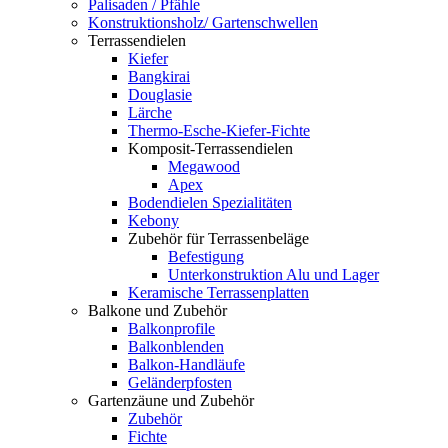
Palisaden / Pfähle
Konstruktionsholz/ Gartenschwellen
Terrassendielen
Kiefer
Bangkirai
Douglasie
Lärche
Thermo-Esche-Kiefer-Fichte
Komposit-Terrassendielen
Megawood
Apex
Bodendielen Spezialitäten
Kebony
Zubehör für Terrassenbeläge
Befestigung
Unterkonstruktion Alu und Lager
Keramische Terrassenplatten
Balkone und Zubehör
Balkonprofile
Balkonblenden
Balkon-Handläufe
Geländerpfosten
Gartenzäune und Zubehör
Zubehör
Fichte