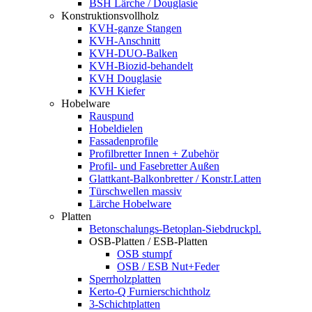
BSH Lärche / Douglasie
Konstruktionsvollholz
KVH-ganze Stangen
KVH-Anschnitt
KVH-DUO-Balken
KVH-Biozid-behandelt
KVH Douglasie
KVH Kiefer
Hobelware
Rauspund
Hobeldielen
Fassadenprofile
Profilbretter Innen + Zubehör
Profil- und Fasebretter Außen
Glattkant-Balkonbretter / Konstr.Latten
Türschwellen massiv
Lärche Hobelware
Platten
Betonschalungs-Betoplan-Siebdruckpl.
OSB-Platten / ESB-Platten
OSB stumpf
OSB / ESB Nut+Feder
Sperrholzplatten
Kerto-Q Furnierschichtholz
3-Schichtplatten