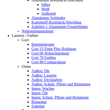
Aluminium Bordstück/Abschluss
Silber
Weiß
Anthrazit
Aluminium Verbinder
Kunststoff Bordstück/Abschluss
Zubehör f. Aluminium Fensterbänke
Nebeneingangstüren
Lasuren / Farben
Gori
Imprägnierung
Gori 33 Futur Plus Holzlasur
Gori 66 Holzschutzlasur
Gori 79 Farblos
Gori 88 Compactlasur
Osmo
Außen: Öle
Außen: Lasuren
Außen: Deckfarben
Außen: Schutz, Pflege und Reinigung
Innen: Wachse
Innen: Öle
Innen: Schutz, Pflege und Reinigung
Reparatur
Zubehör