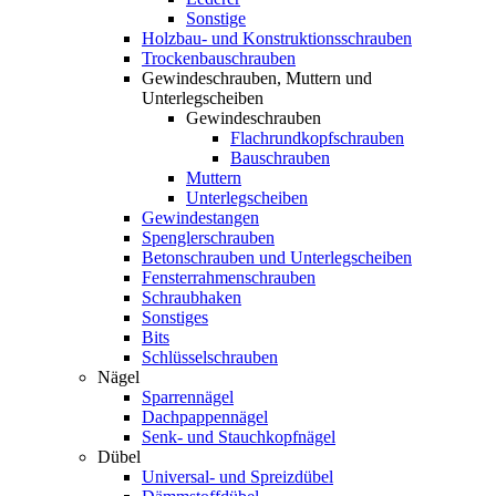
Sonstige
Holzbau- und Konstruktionsschrauben
Trockenbauschrauben
Gewindeschrauben, Muttern und
Unterlegscheiben
Gewindeschrauben
Flachrundkopfschrauben
Bauschrauben
Muttern
Unterlegscheiben
Gewindestangen
Spenglerschrauben
Betonschrauben und Unterlegscheiben
Fensterrahmenschrauben
Schraubhaken
Sonstiges
Bits
Schlüsselschrauben
Nägel
Sparrennägel
Dachpappennägel
Senk- und Stauchkopfnägel
Dübel
Universal- und Spreizdübel