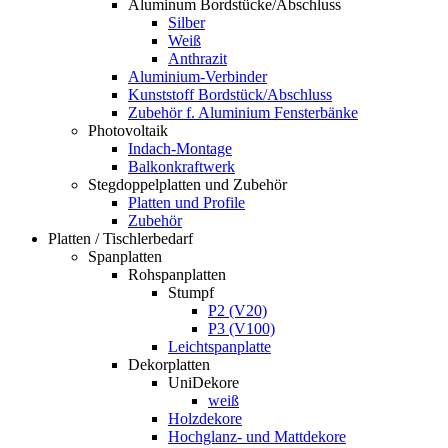
Aluminum Bordstücke/Abschluss
Silber
Weiß
Anthrazit
Aluminium-Verbinder
Kunststoff Bordstück/Abschluss
Zubehör f. Aluminium Fensterbänke
Photovoltaik
Indach-Montage
Balkonkraftwerk
Stegdoppelplatten und Zubehör
Platten und Profile
Zubehör
Platten / Tischlerbedarf
Spanplatten
Rohspanplatten
Stumpf
P2 (V20)
P3 (V100)
Leichtspanplatte
Dekorplatten
UniDekore
weiß
Holzdekore
Hochglanz- und Mattdekore