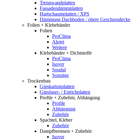
Trennwandplatten
Fassadendämmplatten
Hartschaumplatten / XPS
Dämmung Dachboden / obere Geschossdecke
Folien + Klebebänder
Folien
ProClima
Alujet
Weitere
Klebebänder + Dichtstoffe
ProClima
Isover
Soudal
Sonstige
Trockenbau
Gipskartonplatten
Gipsfaser- / Estrichplatten
Profile + Zubehör, Abhängung
Profile
Abhängung
Zubehör
Spachtel, Kleber
Zubehör
Dampfbremsen + Zubehör
Isover