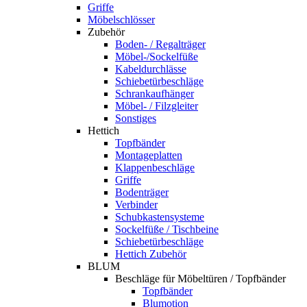
Griffe
Möbelschlösser
Zubehör
Boden- / Regalträger
Möbel-/Sockelfüße
Kabeldurchlässe
Schiebetürbeschläge
Schrankaufhänger
Möbel- / Filzgleiter
Sonstiges
Hettich
Topfbänder
Montageplatten
Klappenbeschläge
Griffe
Bodenträger
Verbinder
Schubkastensysteme
Sockelfüße / Tischbeine
Schiebetürbeschläge
Hettich Zubehör
BLUM
Beschläge für Möbeltüren / Topfbänder
Topfbänder
Blumotion