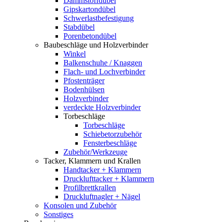
Dämmstoffdübel
Gipskartondübel
Schwerlastbefestigung
Stabdübel
Porenbetondübel
Baubeschläge und Holzverbinder
Winkel
Balkenschuhe / Knaggen
Flach- und Lochverbinder
Pfostenträger
Bodenhülsen
Holzverbinder
verdeckte Holzverbinder
Torbeschläge
Torbeschläge
Schiebetorzubehör
Fensterbeschläge
Zubehör/Werkzeuge
Tacker, Klammern und Krallen
Handtacker + Klammern
Drucklufttacker + Klammern
Profilbrettkrallen
Druckluftnagler + Nägel
Konsolen und Zubehör
Sonstiges