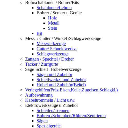
Bohrschablonen / Bohrer/Bits
Schablonen/Lehren
Bohrer / Senker u.Geräte
Holz
Metall
Stein
Bit
Mess- / Cutter / Winkel /Schlagwerkzeuge
Messwerkzeuge
Cutter/ Schneidwerkz.
Schlagwerkzeuge
Zangen / Spachtel / Dreher
Tacker / Zurrgurte
Säge-Schleif- Hobelwerkzeuge
Sägen und Zubehör
Schleifwerkz. und Zubehör
Hobel und Zubehör(Beitel)
Verlegehilfen(Präz.Eisen,Keile,Zugeisen,Schlagkl.)
Aufbewahrung
Kabeltrommeln / Licht usw.
Elektrowerkzeuge u.Zubehör
Schleifen/Trennen
Bohren /Schrauben/Rühren/Zentrieren
Sägen
Spezialgeräte