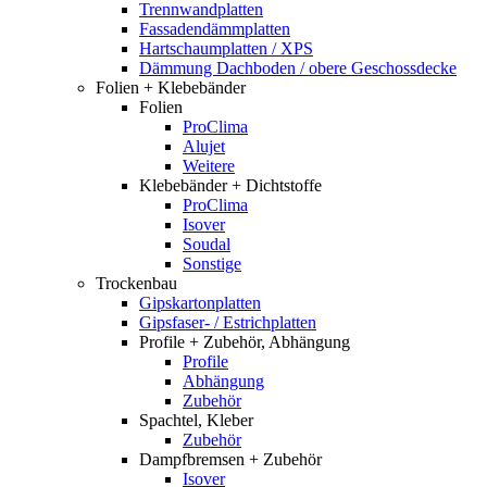
Trennwandplatten
Fassadendämmplatten
Hartschaumplatten / XPS
Dämmung Dachboden / obere Geschossdecke
Folien + Klebebänder
Folien
ProClima
Alujet
Weitere
Klebebänder + Dichtstoffe
ProClima
Isover
Soudal
Sonstige
Trockenbau
Gipskartonplatten
Gipsfaser- / Estrichplatten
Profile + Zubehör, Abhängung
Profile
Abhängung
Zubehör
Spachtel, Kleber
Zubehör
Dampfbremsen + Zubehör
Isover