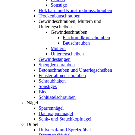
Sonstige
Holzbau- und Konstruktionsschrauben
Trockenbauschrauben
Gewindeschrauben, Muttern und
Unterlegscheiben
Gewindeschrauben
Flachrundkopfschrauben
Bauschrauben
Muttern
Unterlegscheiben
Gewindestangen
Spenglerschrauben
Betonschrauben und Unterlegscheiben
Fensterrahmenschrauben
Schraubhaken
Sonstiges
Bits
Schlüsselschrauben
Nägel
Sparrennägel
Dachpappennägel
Senk- und Stauchkopfnägel
Dübel
Universal- und Spreizdübel