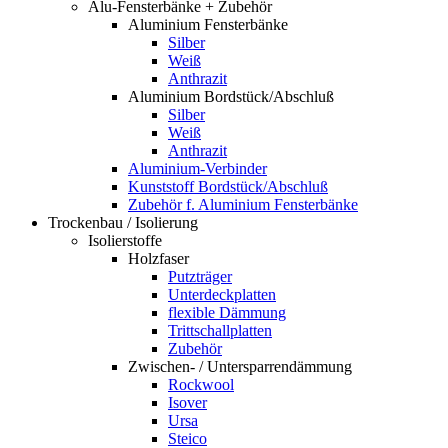
Alu-Fensterbänke + Zubehör
Aluminium Fensterbänke
Silber
Weiß
Anthrazit
Aluminium Bordstück/Abschluß
Silber
Weiß
Anthrazit
Aluminium-Verbinder
Kunststoff Bordstück/Abschluß
Zubehör f. Aluminium Fensterbänke
Trockenbau / Isolierung
Isolierstoffe
Holzfaser
Putzträger
Unterdeckplatten
flexible Dämmung
Trittschallplatten
Zubehör
Zwischen- / Untersparrendämmung
Rockwool
Isover
Ursa
Steico