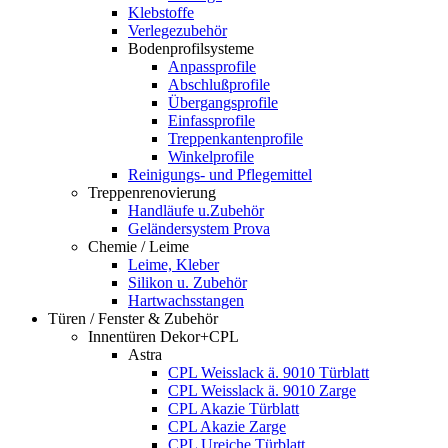
Klebstoffe
Verlegezubehör
Bodenprofilsysteme
Anpassprofile
Abschlußprofile
Übergangsprofile
Einfassprofile
Treppenkantenprofile
Winkelprofile
Reinigungs- und Pflegemittel
Treppenrenovierung
Handläufe u.Zubehör
Geländersystem Prova
Chemie / Leime
Leime, Kleber
Silikon u. Zubehör
Hartwachsstangen
Türen / Fenster & Zubehör
Innentüren Dekor+CPL
Astra
CPL Weisslack ä. 9010 Türblatt
CPL Weisslack ä. 9010 Zarge
CPL Akazie Türblatt
CPL Akazie Zarge
CPL Ureiche Türblatt