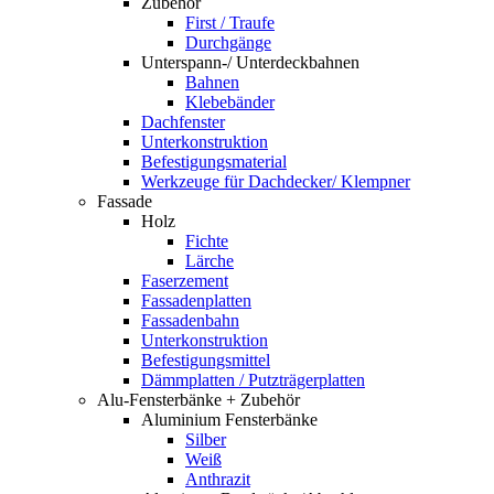
Zubehör
First / Traufe
Durchgänge
Unterspann-/ Unterdeckbahnen
Bahnen
Klebebänder
Dachfenster
Unterkonstruktion
Befestigungsmaterial
Werkzeuge für Dachdecker/ Klempner
Fassade
Holz
Fichte
Lärche
Faserzement
Fassadenplatten
Fassadenbahn
Unterkonstruktion
Befestigungsmittel
Dämmplatten / Putzträgerplatten
Alu-Fensterbänke + Zubehör
Aluminium Fensterbänke
Silber
Weiß
Anthrazit