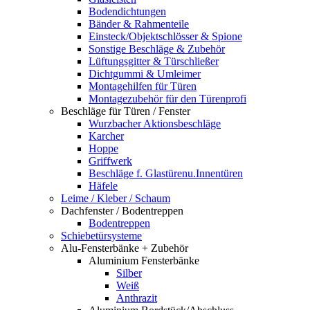
Bodendichtungen
Bänder & Rahmenteile
Einsteck/Objektschlösser & Spione
Sonstige Beschläge & Zubehör
Lüftungsgitter & Türschließer
Dichtgummi & Umleimer
Montagehilfen für Türen
Montagezubehör für den Türenprofi
Beschläge für Türen / Fenster
Wurzbacher Aktionsbeschläge
Karcher
Hoppe
Griffwerk
Beschläge f. Glastürenu.Innentüren
Häfele
Leime / Kleber / Schaum
Dachfenster / Bodentreppen
Bodentreppen
Schiebetürsysteme
Alu-Fensterbänke + Zubehör
Aluminium Fensterbänke
Silber
Weiß
Anthrazit