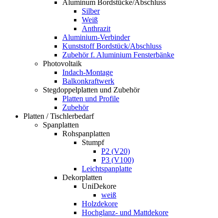
Aluminum Bordstücke/Abschluss
Silber
Weiß
Anthrazit
Aluminium-Verbinder
Kunststoff Bordstück/Abschluss
Zubehör f. Aluminium Fensterbänke
Photovoltaik
Indach-Montage
Balkonkraftwerk
Stegdoppelplatten und Zubehör
Platten und Profile
Zubehör
Platten / Tischlerbedarf
Spanplatten
Rohspanplatten
Stumpf
P2 (V20)
P3 (V100)
Leichtspanplatte
Dekorplatten
UniDekore
weiß
Holzdekore
Hochglanz- und Mattdekore