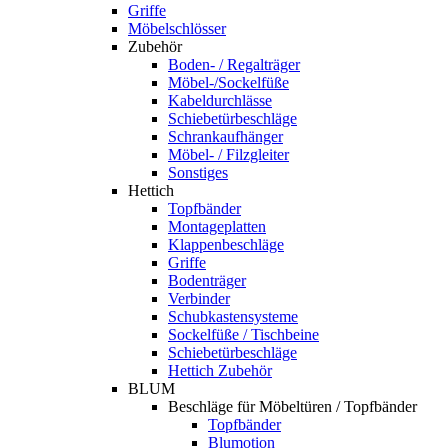
Griffe
Möbelschlösser
Zubehör
Boden- / Regalträger
Möbel-/Sockelfüße
Kabeldurchlässe
Schiebetürbeschläge
Schrankaufhänger
Möbel- / Filzgleiter
Sonstiges
Hettich
Topfbänder
Montageplatten
Klappenbeschläge
Griffe
Bodenträger
Verbinder
Schubkastensysteme
Sockelfüße / Tischbeine
Schiebetürbeschläge
Hettich Zubehör
BLUM
Beschläge für Möbeltüren / Topfbänder
Topfbänder
Blumotion