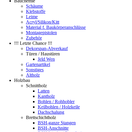
Bauchemie
Schäume
Klebstoffe
Leime
Acryl/Silikon/Kitt
Material f. Baukörperanschlüsse
Montagepistolen
Zubehör
!!! Letzte Chance !!!
Dekorspan-Abverkauf
Türen / Haustüren
Jeld Wen
Gartenartikel
Sonstiges
Altholz
Holzbau
Schnittholz
Latten
Kantholz
Bohlen / Rohhobler
Keilbohlen / Holzkeile
Dachschalung
Brettschichtholz
BSH-ganze Stangen
BSH-Anschnitte