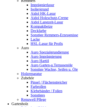
Remmers
Imprägnierlasur
Isoliergrund
Aidol HK-Lasur
Aidol Holzschutz-Creme
Aidol Langzeit-Lasur
Kompaktbeize
Deckfarbe
Sonstige Remmers-Erzeugnisse
Lacke
HSL-Lasur für Profis
Auro
Auro Spezialgrundierung
Auro Imprägnierung
Auro Hartöl
Auro Garten-u.Terrassenöle
Sonstige Wachse, Seifen u. Öle
Holzreparatur
Zubehör
Pinsel / Flächenstreicher
Farbrollen
Klebebänder / Folien
Sonstiges
Renuwell Pflege
Gartenholz