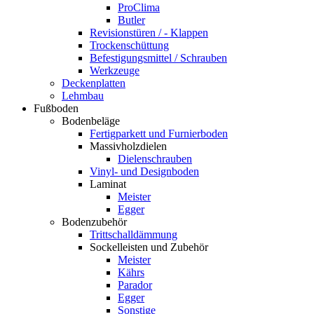
ProClima
Butler
Revisionstüren / - Klappen
Trockenschüttung
Befestigungsmittel / Schrauben
Werkzeuge
Deckenplatten
Lehmbau
Fußboden
Bodenbeläge
Fertigparkett und Furnierboden
Massivholzdielen
Dielenschrauben
Vinyl- und Designboden
Laminat
Meister
Egger
Bodenzubehör
Trittschalldämmung
Sockelleisten und Zubehör
Meister
Kährs
Parador
Egger
Sonstige