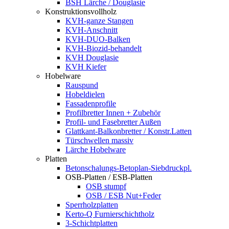
BSH Lärche / Douglasie
Konstruktionsvollholz
KVH-ganze Stangen
KVH-Anschnitt
KVH-DUO-Balken
KVH-Biozid-behandelt
KVH Douglasie
KVH Kiefer
Hobelware
Rauspund
Hobeldielen
Fassadenprofile
Profilbretter Innen + Zubehör
Profil- und Fasebretter Außen
Glattkant-Balkonbretter / Konstr.Latten
Türschwellen massiv
Lärche Hobelware
Platten
Betonschalungs-Betoplan-Siebdruckpl.
OSB-Platten / ESB-Platten
OSB stumpf
OSB / ESB Nut+Feder
Sperrholzplatten
Kerto-Q Furnierschichtholz
3-Schichtplatten