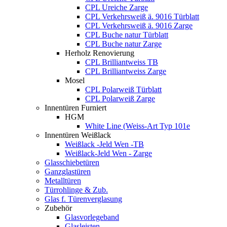
CPL Ureiche Zarge
CPL Verkehrsweiß ä. 9016 Türblatt
CPL Verkehrsweiß ä. 9016 Zarge
CPL Buche natur Türblatt
CPL Buche natur Zarge
Herholz Renovierung
CPL Brilliantweiss TB
CPL Brilliantweiss Zarge
Mosel
CPL Polarweiß Türblatt
CPL Polarweiß Zarge
Innentüren Furniert
HGM
White Line (Weiss-Art Typ 101e
Innentüren Weißlack
Weißlack -Jeld Wen -TB
Weißlack-Jeld Wen - Zarge
Glasschiebetüren
Ganzglastüren
Metalltüren
Türrohlinge & Zub.
Glas f. Türenverglasung
Zubehör
Glasvorlegeband
Glasleisten