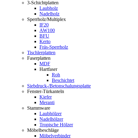
3-Schichtplatten
Laubholz
Nadelholz
Sperrholz/Multiplex
IF20
AW100
BFU
Kerto
Fräs-Sperrholz
Tischlerplatten
Faserplatten
MDF
Hartfaser
Roh
Beschichtet
Siebdruck-/Betonschalungsplatte
Fenster-Türkanteln
Kiefer
Meranti
Stammware
Laubhölzer
Nadelhölzer
Tropische Hölzer
Möbelbeschläge
Möbelverbinder