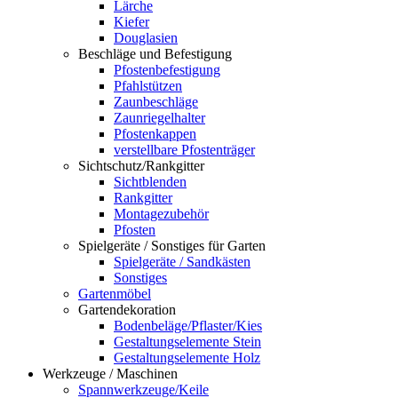
Lärche
Kiefer
Douglasien
Beschläge und Befestigung
Pfostenbefestigung
Pfahlstützen
Zaunbeschläge
Zaunriegelhalter
Pfostenkappen
verstellbare Pfostenträger
Sichtschutz/Rankgitter
Sichtblenden
Rankgitter
Montagezubehör
Pfosten
Spielgeräte / Sonstiges für Garten
Spielgeräte / Sandkästen
Sonstiges
Gartenmöbel
Gartendekoration
Bodenbeläge/Pflaster/Kies
Gestaltungselemente Stein
Gestaltungselemente Holz
Werkzeuge / Maschinen
Spannwerkzeuge/Keile