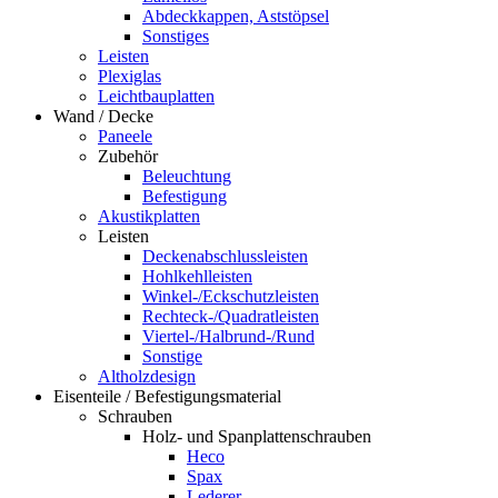
Abdeckkappen, Aststöpsel
Sonstiges
Leisten
Plexiglas
Leichtbauplatten
Wand / Decke
Paneele
Zubehör
Beleuchtung
Befestigung
Akustikplatten
Leisten
Deckenabschlussleisten
Hohlkehlleisten
Winkel-/Eckschutzleisten
Rechteck-/Quadratleisten
Viertel-/Halbrund-/Rund
Sonstige
Altholzdesign
Eisenteile / Befestigungsmaterial
Schrauben
Holz- und Spanplattenschrauben
Heco
Spax
Lederer