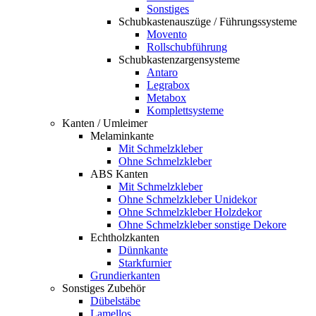
Sonstiges
Schubkastenauszüge / Führungssysteme
Movento
Rollschubführung
Schubkastenzargensysteme
Antaro
Legrabox
Metabox
Komplettsysteme
Kanten / Umleimer
Melaminkante
Mit Schmelzkleber
Ohne Schmelzkleber
ABS Kanten
Mit Schmelzkleber
Ohne Schmelzkleber Unidekor
Ohne Schmelzkleber Holzdekor
Ohne Schmelzkleber sonstige Dekore
Echtholzkanten
Dünnkante
Starkfurnier
Grundierkanten
Sonstiges Zubehör
Dübelstäbe
Lamellos