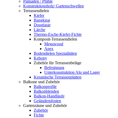
Palisaden / Pfähle
Konstruktionsholz/ Gartenschwellen
Terrassendielen
Kiefer
Bangkirai
Douglasie
Lärche
Thermo-Esche-Kiefer-Fichte
Komposit-Terrassendielen
Megawood
Apex
Bodendielen Spezialitäten
Kebony
Zubehör für Terrassenbeläge
Befestigung
Unterkonstruktion Alu und Lager
Keramische Terrassenplatten
Balkone und Zubehör
Balkonprofile
Balkonblenden
Balkon-Handläufe
Geländerpfosten
Gartenzäune und Zubehör
Zubehör
Fichte