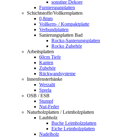
sonstige Dekore
Furnierspanplatten
Schichtstoffe/Vollkernplatten
0,8mm
Vollkern- / Kompaktplatte
Verbundplatten
Sanierungsplatten Bad
Rocko-Sanierungsplatten
Rocko Zubehör
Arbeitsplatten
60cm Tiefe
Kanten
Zubehör
Rückwandsysteme
Innenfensterbänke
Werzalit
Sprela
OSB / ESB
Stumpf
Nut-Feder
Naturholzplatten / Leimholzplatten
Laubholz
Buche Leimholzplatten
Eiche Leimholzplatten
Nadelholz