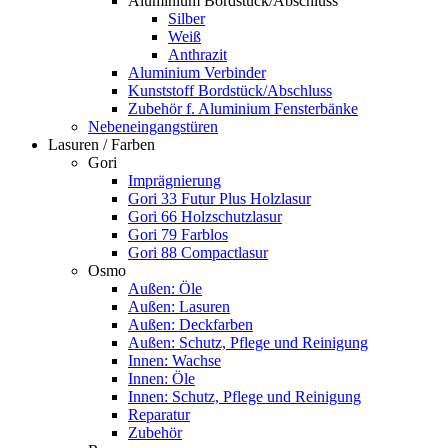
Aluminium Bordstück/Abschluss
Silber
Weiß
Anthrazit
Aluminium Verbinder
Kunststoff Bordstück/Abschluss
Zubehör f. Aluminium Fensterbänke
Nebeneingangstüren
Lasuren / Farben
Gori
Imprägnierung
Gori 33 Futur Plus Holzlasur
Gori 66 Holzschutzlasur
Gori 79 Farblos
Gori 88 Compactlasur
Osmo
Außen: Öle
Außen: Lasuren
Außen: Deckfarben
Außen: Schutz, Pflege und Reinigung
Innen: Wachse
Innen: Öle
Innen: Schutz, Pflege und Reinigung
Reparatur
Zubehör