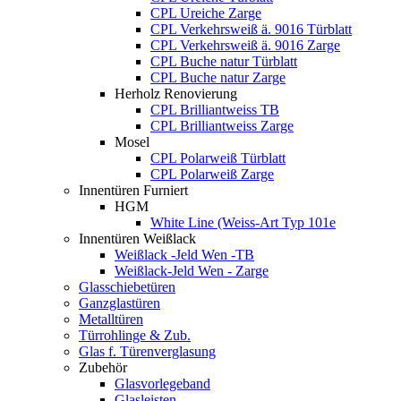
CPL Ureiche Zarge
CPL Verkehrsweiß ä. 9016 Türblatt
CPL Verkehrsweiß ä. 9016 Zarge
CPL Buche natur Türblatt
CPL Buche natur Zarge
Herholz Renovierung
CPL Brilliantweiss TB
CPL Brilliantweiss Zarge
Mosel
CPL Polarweiß Türblatt
CPL Polarweiß Zarge
Innentüren Furniert
HGM
White Line (Weiss-Art Typ 101e
Innentüren Weißlack
Weißlack -Jeld Wen -TB
Weißlack-Jeld Wen - Zarge
Glasschiebetüren
Ganzglastüren
Metalltüren
Türrohlinge & Zub.
Glas f. Türenverglasung
Zubehör
Glasvorlegeband
Glasleisten