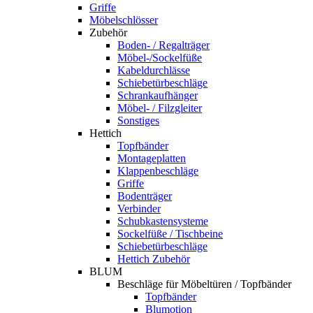
Griffe
Möbelschlösser
Zubehör
Boden- / Regalträger
Möbel-/Sockelfüße
Kabeldurchlässe
Schiebetürbeschläge
Schrankaufhänger
Möbel- / Filzgleiter
Sonstiges
Hettich
Topfbänder
Montageplatten
Klappenbeschläge
Griffe
Bodenträger
Verbinder
Schubkastensysteme
Sockelfüße / Tischbeine
Schiebetürbeschläge
Hettich Zubehör
BLUM
Beschläge für Möbeltüren / Topfbänder
Topfbänder
Blumotion