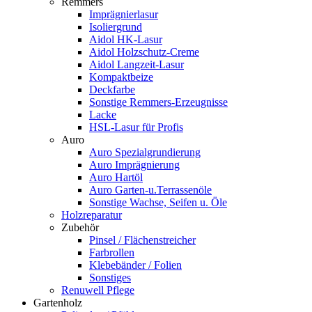
Remmers
Imprägnierlasur
Isoliergrund
Aidol HK-Lasur
Aidol Holzschutz-Creme
Aidol Langzeit-Lasur
Kompaktbeize
Deckfarbe
Sonstige Remmers-Erzeugnisse
Lacke
HSL-Lasur für Profis
Auro
Auro Spezialgrundierung
Auro Imprägnierung
Auro Hartöl
Auro Garten-u.Terrassenöle
Sonstige Wachse, Seifen u. Öle
Holzreparatur
Zubehör
Pinsel / Flächenstreicher
Farbrollen
Klebebänder / Folien
Sonstiges
Renuwell Pflege
Gartenholz