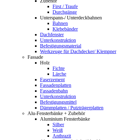
Zubehör
First / Traufe
Durchgänge
Unterspann-/ Unterdeckbahnen
Bahnen
Klebebänder
Dachfenster
Unterkonstruktion
Befestigungsmaterial
Werkzeuge für Dachdecker/ Klempner
Fassade
Holz
Fichte
Lärche
Faserzement
Fassadenplatten
Fassadenbahn
Unterkonstruktion
Befestigungsmittel
Dämmplatten / Putzträgerplatten
Alu-Fensterbänke + Zubehör
Aluminium Fensterbänke
Silber
Weiß
Anthrazit