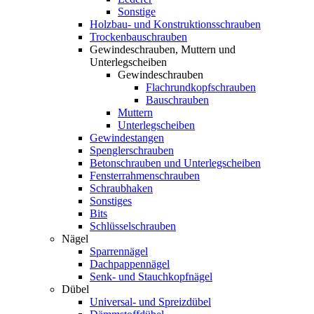
Sonstige
Holzbau- und Konstruktionsschrauben
Trockenbauschrauben
Gewindeschrauben, Muttern und
Unterlegscheiben
Gewindeschrauben
Flachrundkopfschrauben
Bauschrauben
Muttern
Unterlegscheiben
Gewindestangen
Spenglerschrauben
Betonschrauben und Unterlegscheiben
Fensterrahmenschrauben
Schraubhaken
Sonstiges
Bits
Schlüsselschrauben
Nägel
Sparrennägel
Dachpappennägel
Senk- und Stauchkopfnägel
Dübel
Universal- und Spreizdübel