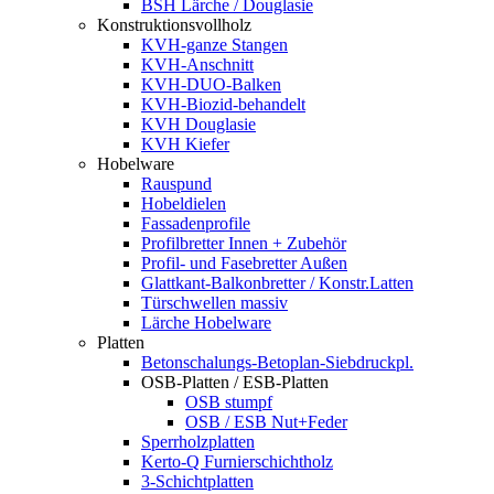
BSH Lärche / Douglasie
Konstruktionsvollholz
KVH-ganze Stangen
KVH-Anschnitt
KVH-DUO-Balken
KVH-Biozid-behandelt
KVH Douglasie
KVH Kiefer
Hobelware
Rauspund
Hobeldielen
Fassadenprofile
Profilbretter Innen + Zubehör
Profil- und Fasebretter Außen
Glattkant-Balkonbretter / Konstr.Latten
Türschwellen massiv
Lärche Hobelware
Platten
Betonschalungs-Betoplan-Siebdruckpl.
OSB-Platten / ESB-Platten
OSB stumpf
OSB / ESB Nut+Feder
Sperrholzplatten
Kerto-Q Furnierschichtholz
3-Schichtplatten