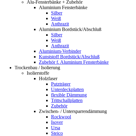
Alu-Fensterbänke + Zubehör
Aluminium Fensterbänke
Silber
Weiß
Anthrazit
Aluminium Bordstück/Abschluß
Silber
Weiß
Anthrazit
Aluminium-Verbinder
Kunststoff Bordstück/Abschluß
Zubehör f. Aluminium Fensterbänke
Trockenbau / Isolierung
Isolierstoffe
Holzfaser
Putzträger
Unterdeckplatten
flexible Dämmung
Trittschallplatten
Zubehör
Zwischen- / Untersparrendämmung
Rockwool
Isover
Ursa
Steico