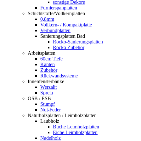
sonstige Dekore
Furnierspanplatten
Schichtstoffe/Vollkernplatten
0,8mm
Vollkern- / Kompaktplatte
Verbundplatten
Sanierungsplatten Bad
Rocko-Sanierungsplatten
Rocko Zubehör
Arbeitsplatten
60cm Tiefe
Kanten
Zubehör
Rückwandsysteme
Innenfensterbänke
Werzalit
Sprela
OSB / ESB
Stumpf
Nut-Feder
Naturholzplatten / Leimholzplatten
Laubholz
Buche Leimholzplatten
Eiche Leimholzplatten
Nadelholz