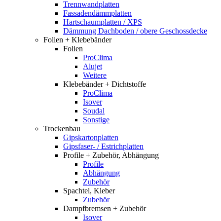
Trennwandplatten
Fassadendämmplatten
Hartschaumplatten / XPS
Dämmung Dachboden / obere Geschossdecke
Folien + Klebebänder
Folien
ProClima
Alujet
Weitere
Klebebänder + Dichtstoffe
ProClima
Isover
Soudal
Sonstige
Trockenbau
Gipskartonplatten
Gipsfaser- / Estrichplatten
Profile + Zubehör, Abhängung
Profile
Abhängung
Zubehör
Spachtel, Kleber
Zubehör
Dampfbremsen + Zubehör
Isover