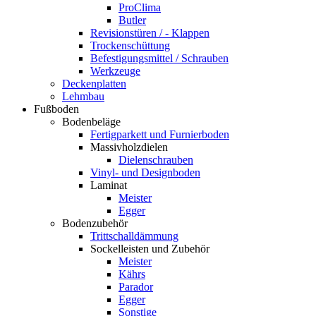
ProClima
Butler
Revisionstüren / - Klappen
Trockenschüttung
Befestigungsmittel / Schrauben
Werkzeuge
Deckenplatten
Lehmbau
Fußboden
Bodenbeläge
Fertigparkett und Furnierboden
Massivholzdielen
Dielenschrauben
Vinyl- und Designboden
Laminat
Meister
Egger
Bodenzubehör
Trittschalldämmung
Sockelleisten und Zubehör
Meister
Kährs
Parador
Egger
Sonstige