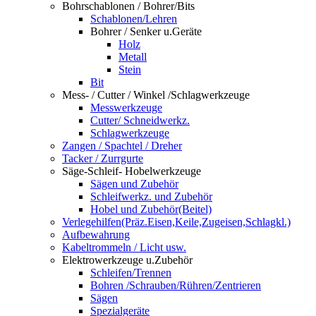
Bohrschablonen / Bohrer/Bits
Schablonen/Lehren
Bohrer / Senker u.Geräte
Holz
Metall
Stein
Bit
Mess- / Cutter / Winkel /Schlagwerkzeuge
Messwerkzeuge
Cutter/ Schneidwerkz.
Schlagwerkzeuge
Zangen / Spachtel / Dreher
Tacker / Zurrgurte
Säge-Schleif- Hobelwerkzeuge
Sägen und Zubehör
Schleifwerkz. und Zubehör
Hobel und Zubehör(Beitel)
Verlegehilfen(Präz.Eisen,Keile,Zugeisen,Schlagkl.)
Aufbewahrung
Kabeltrommeln / Licht usw.
Elektrowerkzeuge u.Zubehör
Schleifen/Trennen
Bohren /Schrauben/Rühren/Zentrieren
Sägen
Spezialgeräte