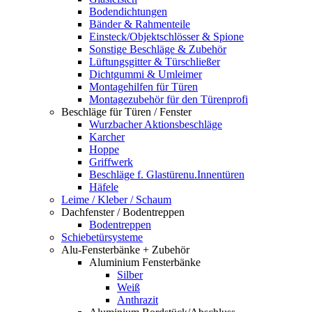
Bodendichtungen
Bänder & Rahmenteile
Einsteck/Objektschlösser & Spione
Sonstige Beschläge & Zubehör
Lüftungsgitter & Türschließer
Dichtgummi & Umleimer
Montagehilfen für Türen
Montagezubehör für den Türenprofi
Beschläge für Türen / Fenster
Wurzbacher Aktionsbeschläge
Karcher
Hoppe
Griffwerk
Beschläge f. Glastürenu.Innentüren
Häfele
Leime / Kleber / Schaum
Dachfenster / Bodentreppen
Bodentreppen
Schiebetürsysteme
Alu-Fensterbänke + Zubehör
Aluminium Fensterbänke
Silber
Weiß
Anthrazit