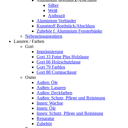
Aluminium Bordstück/Abschluss
Silber
Weiß
Anthrazit
Aluminium Verbinder
Kunststoff Bordstück/Abschluss
Zubehör f. Aluminium Fensterbänke
Nebeneingangstüren
Lasuren / Farben
Gori
Imprägnierung
Gori 33 Futur Plus Holzlasur
Gori 66 Holzschutzlasur
Gori 79 Farblos
Gori 88 Compactlasur
Osmo
Außen: Öle
Außen: Lasuren
Außen: Deckfarben
Außen: Schutz, Pflege und Reinigung
Innen: Wachse
Innen: Öle
Innen: Schutz, Pflege und Reinigung
Reparatur
Zubehör