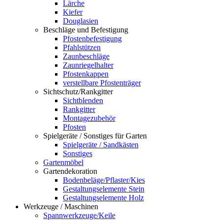
Lärche
Kiefer
Douglasien
Beschläge und Befestigung
Pfostenbefestigung
Pfahlstützen
Zaunbeschläge
Zaunriegelhalter
Pfostenkappen
verstellbare Pfostenträger
Sichtschutz/Rankgitter
Sichtblenden
Rankgitter
Montagezubehör
Pfosten
Spielgeräte / Sonstiges für Garten
Spielgeräte / Sandkästen
Sonstiges
Gartenmöbel
Gartendekoration
Bodenbeläge/Pflaster/Kies
Gestaltungselemente Stein
Gestaltungselemente Holz
Werkzeuge / Maschinen
Spannwerkzeuge/Keile