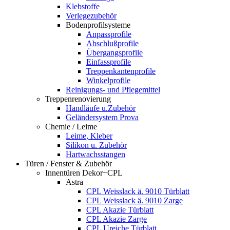
Klebstoffe
Verlegezubehör
Bodenprofilsysteme
Anpassprofile
Abschlußprofile
Übergangsprofile
Einfassprofile
Treppenkantenprofile
Winkelprofile
Reinigungs- und Pflegemittel
Treppenrenovierung
Handläufe u.Zubehör
Geländersystem Prova
Chemie / Leime
Leime, Kleber
Silikon u. Zubehör
Hartwachsstangen
Türen / Fenster & Zubehör
Innentüren Dekor+CPL
Astra
CPL Weisslack ä. 9010 Türblatt
CPL Weisslack ä. 9010 Zarge
CPL Akazie Türblatt
CPL Akazie Zarge
CPL Ureiche Türblatt