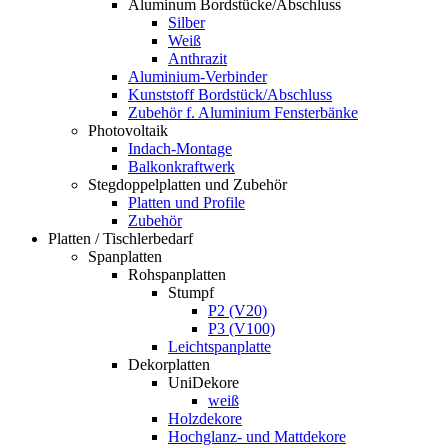
Aluminum Bordstücke/Abschluss
Silber
Weiß
Anthrazit
Aluminium-Verbinder
Kunststoff Bordstück/Abschluss
Zubehör f. Aluminium Fensterbänke
Photovoltaik
Indach-Montage
Balkonkraftwerk
Stegdoppelplatten und Zubehör
Platten und Profile
Zubehör
Platten / Tischlerbedarf
Spanplatten
Rohspanplatten
Stumpf
P2 (V20)
P3 (V100)
Leichtspanplatte
Dekorplatten
UniDekore
weiß
Holzdekore
Hochglanz- und Mattdekore