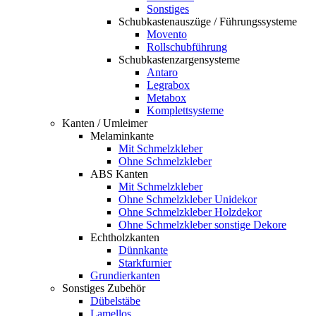
Sonstiges
Schubkastenauszüge / Führungssysteme
Movento
Rollschubführung
Schubkastenzargensysteme
Antaro
Legrabox
Metabox
Komplettsysteme
Kanten / Umleimer
Melaminkante
Mit Schmelzkleber
Ohne Schmelzkleber
ABS Kanten
Mit Schmelzkleber
Ohne Schmelzkleber Unidekor
Ohne Schmelzkleber Holzdekor
Ohne Schmelzkleber sonstige Dekore
Echtholzkanten
Dünnkante
Starkfurnier
Grundierkanten
Sonstiges Zubehör
Dübelstäbe
Lamellos