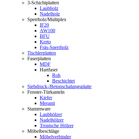
3-Schichtplatten
Laubholz
Nadelholz
Sperrholz/Multiplex
IF20
AW100
BFU
Kerto
Fräs-Sperrholz
Tischlerplatten
Faserplatten
MDF
Hartfaser
Roh
Beschichtet
Siebdruck-/Betonschalungsplatte
Fenster-Türkanteln
Kiefer
Meranti
Stammware
Laubhölzer
Nadelhölzer
Tropische Hölzer
Möbelbeschläge
Möbelverbinder