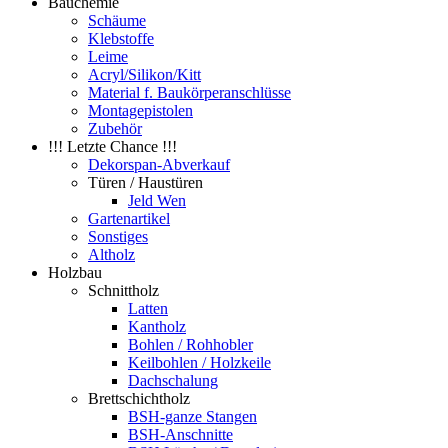
Bauchemie
Schäume
Klebstoffe
Leime
Acryl/Silikon/Kitt
Material f. Baukörperanschlüsse
Montagepistolen
Zubehör
!!! Letzte Chance !!!
Dekorspan-Abverkauf
Türen / Haustüren
Jeld Wen
Gartenartikel
Sonstiges
Altholz
Holzbau
Schnittholz
Latten
Kantholz
Bohlen / Rohhobler
Keilbohlen / Holzkeile
Dachschalung
Brettschichtholz
BSH-ganze Stangen
BSH-Anschnitte