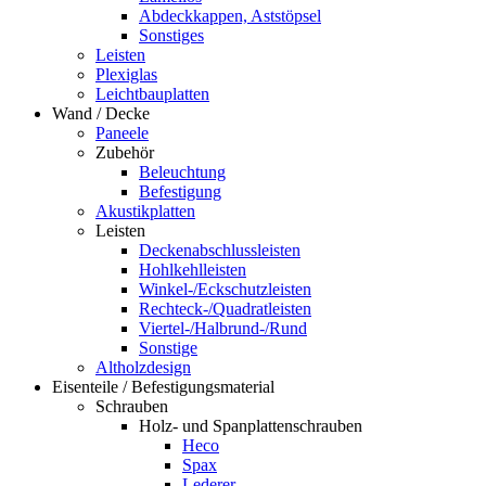
Abdeckkappen, Aststöpsel
Sonstiges
Leisten
Plexiglas
Leichtbauplatten
Wand / Decke
Paneele
Zubehör
Beleuchtung
Befestigung
Akustikplatten
Leisten
Deckenabschlussleisten
Hohlkehlleisten
Winkel-/Eckschutzleisten
Rechteck-/Quadratleisten
Viertel-/Halbrund-/Rund
Sonstige
Altholzdesign
Eisenteile / Befestigungsmaterial
Schrauben
Holz- und Spanplattenschrauben
Heco
Spax
Lederer