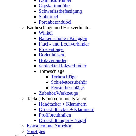
Dämmstoffdübel
Gipskartondübel
Schwerlastbefestigung
Stabdübel
Porenbetondübel
Baubeschläge und Holzverbinder
Winkel
Balkenschuhe / Knaggen
Flach- und Lochverbinder
Pfostenträger
Bodenhülsen
Holzverbinder
verdeckte Holzverbinder
Torbeschläge
Torbeschläge
Schiebetorzubehör
Fensterbeschläge
Zubehör/Werkzeuge
Tacker, Klammern und Krallen
Handtacker + Klammern
Drucklufttacker + Klammern
Profilbrettkrallen
Druckluftnagler + Nägel
Konsolen und Zubehör
Sonstiges