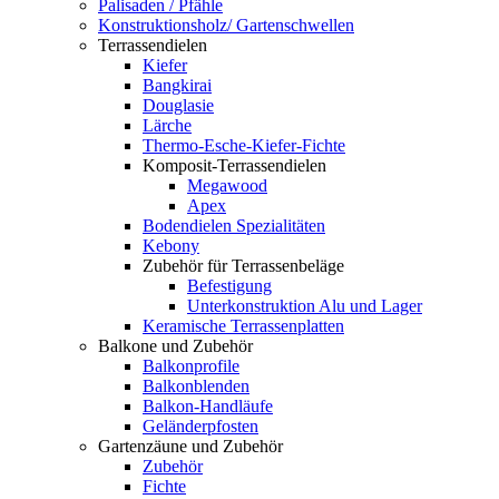
Palisaden / Pfähle
Konstruktionsholz/ Gartenschwellen
Terrassendielen
Kiefer
Bangkirai
Douglasie
Lärche
Thermo-Esche-Kiefer-Fichte
Komposit-Terrassendielen
Megawood
Apex
Bodendielen Spezialitäten
Kebony
Zubehör für Terrassenbeläge
Befestigung
Unterkonstruktion Alu und Lager
Keramische Terrassenplatten
Balkone und Zubehör
Balkonprofile
Balkonblenden
Balkon-Handläufe
Geländerpfosten
Gartenzäune und Zubehör
Zubehör
Fichte