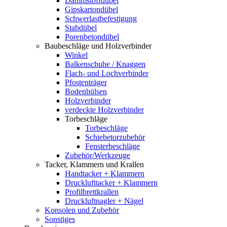
Dämmstoffdübel
Gipskartondübel
Schwerlastbefestigung
Stabdübel
Porenbetondübel
Baubeschläge und Holzverbinder
Winkel
Balkenschuhe / Knaggen
Flach- und Lochverbinder
Pfostenträger
Bodenhülsen
Holzverbinder
verdeckte Holzverbinder
Torbeschläge
Torbeschläge
Schiebetorzubehör
Fensterbeschläge
Zubehör/Werkzeuge
Tacker, Klammern und Krallen
Handtacker + Klammern
Drucklufttacker + Klammern
Profilbrettkrallen
Druckluftnagler + Nägel
Konsolen und Zubehör
Sonstiges