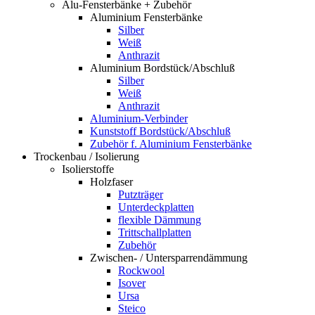
Alu-Fensterbänke + Zubehör
Aluminium Fensterbänke
Silber
Weiß
Anthrazit
Aluminium Bordstück/Abschluß
Silber
Weiß
Anthrazit
Aluminium-Verbinder
Kunststoff Bordstück/Abschluß
Zubehör f. Aluminium Fensterbänke
Trockenbau / Isolierung
Isolierstoffe
Holzfaser
Putzträger
Unterdeckplatten
flexible Dämmung
Trittschallplatten
Zubehör
Zwischen- / Untersparrendämmung
Rockwool
Isover
Ursa
Steico