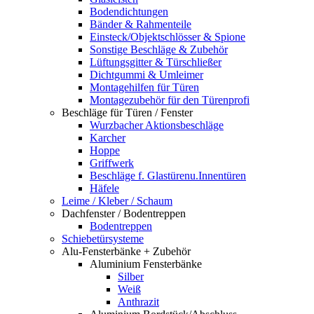
Bodendichtungen
Bänder & Rahmenteile
Einsteck/Objektschlösser & Spione
Sonstige Beschläge & Zubehör
Lüftungsgitter & Türschließer
Dichtgummi & Umleimer
Montagehilfen für Türen
Montagezubehör für den Türenprofi
Beschläge für Türen / Fenster
Wurzbacher Aktionsbeschläge
Karcher
Hoppe
Griffwerk
Beschläge f. Glastürenu.Innentüren
Häfele
Leime / Kleber / Schaum
Dachfenster / Bodentreppen
Bodentreppen
Schiebetürsysteme
Alu-Fensterbänke + Zubehör
Aluminium Fensterbänke
Silber
Weiß
Anthrazit