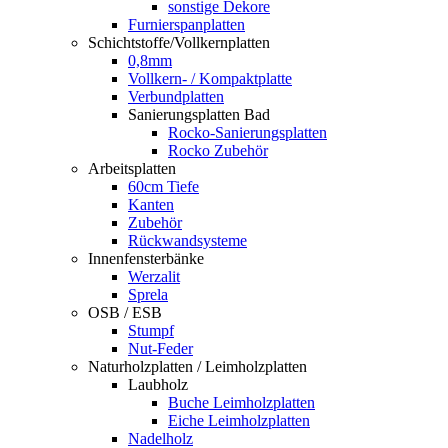
sonstige Dekore
Furnierspanplatten
Schichtstoffe/Vollkernplatten
0,8mm
Vollkern- / Kompaktplatte
Verbundplatten
Sanierungsplatten Bad
Rocko-Sanierungsplatten
Rocko Zubehör
Arbeitsplatten
60cm Tiefe
Kanten
Zubehör
Rückwandsysteme
Innenfensterbänke
Werzalit
Sprela
OSB / ESB
Stumpf
Nut-Feder
Naturholzplatten / Leimholzplatten
Laubholz
Buche Leimholzplatten
Eiche Leimholzplatten
Nadelholz