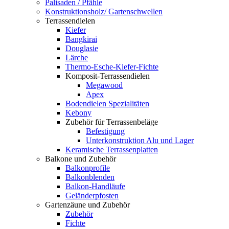
Palisaden / Pfähle
Konstruktionsholz/ Gartenschwellen
Terrassendielen
Kiefer
Bangkirai
Douglasie
Lärche
Thermo-Esche-Kiefer-Fichte
Komposit-Terrassendielen
Megawood
Apex
Bodendielen Spezialitäten
Kebony
Zubehör für Terrassenbeläge
Befestigung
Unterkonstruktion Alu und Lager
Keramische Terrassenplatten
Balkone und Zubehör
Balkonprofile
Balkonblenden
Balkon-Handläufe
Geländerpfosten
Gartenzäune und Zubehör
Zubehör
Fichte