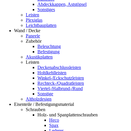
Abdeckkappen, Aststöpsel
Sonstiges
Leisten
Plexiglas
Leichtbauplatten
Wand / Decke
Paneele
Zubehör
Beleuchtung
Befestigung
Akustikplatten
Leisten
Deckenabschlussleisten
Hohlkehlleisten
Winkel-/Eckschutzleisten
Rechteck-/Quadratleisten
Viertel-/Halbrund-/Rund
Sonstige
Altholzdesign
Eisenteile / Befestigungsmaterial
Schrauben
Holz- und Spanplattenschrauben
Heco
Spax
Lederer