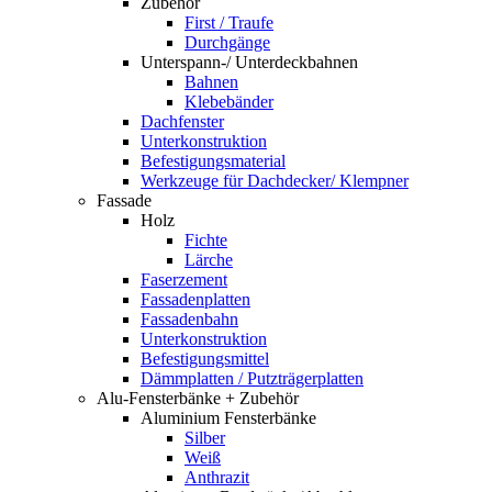
Zubehör
First / Traufe
Durchgänge
Unterspann-/ Unterdeckbahnen
Bahnen
Klebebänder
Dachfenster
Unterkonstruktion
Befestigungsmaterial
Werkzeuge für Dachdecker/ Klempner
Fassade
Holz
Fichte
Lärche
Faserzement
Fassadenplatten
Fassadenbahn
Unterkonstruktion
Befestigungsmittel
Dämmplatten / Putzträgerplatten
Alu-Fensterbänke + Zubehör
Aluminium Fensterbänke
Silber
Weiß
Anthrazit