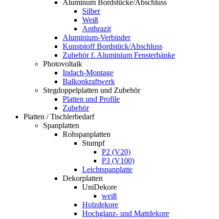
Aluminum Bordstücke/Abschluss
Silber
Weiß
Anthrazit
Aluminium-Verbinder
Kunststoff Bordstück/Abschluss
Zubehör f. Aluminium Fensterbänke
Photovoltaik
Indach-Montage
Balkonkraftwerk
Stegdoppelplatten und Zubehör
Platten und Profile
Zubehör
Platten / Tischlerbedarf
Spanplatten
Rohspanplatten
Stumpf
P2 (V20)
P3 (V100)
Leichtspanplatte
Dekorplatten
UniDekore
weiß
Holzdekore
Hochglanz- und Mattdekore