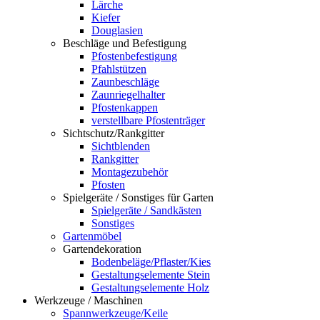
Lärche
Kiefer
Douglasien
Beschläge und Befestigung
Pfostenbefestigung
Pfahlstützen
Zaunbeschläge
Zaunriegelhalter
Pfostenkappen
verstellbare Pfostenträger
Sichtschutz/Rankgitter
Sichtblenden
Rankgitter
Montagezubehör
Pfosten
Spielgeräte / Sonstiges für Garten
Spielgeräte / Sandkästen
Sonstiges
Gartenmöbel
Gartendekoration
Bodenbeläge/Pflaster/Kies
Gestaltungselemente Stein
Gestaltungselemente Holz
Werkzeuge / Maschinen
Spannwerkzeuge/Keile