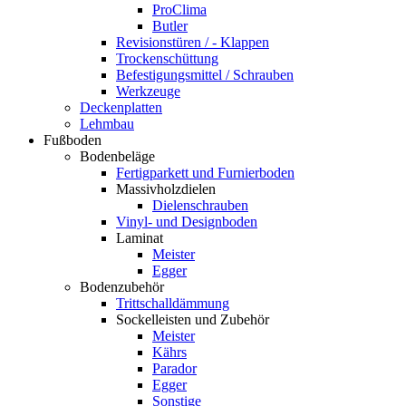
ProClima
Butler
Revisionstüren / - Klappen
Trockenschüttung
Befestigungsmittel / Schrauben
Werkzeuge
Deckenplatten
Lehmbau
Fußboden
Bodenbeläge
Fertigparkett und Furnierboden
Massivholzdielen
Dielenschrauben
Vinyl- und Designboden
Laminat
Meister
Egger
Bodenzubehör
Trittschalldämmung
Sockelleisten und Zubehör
Meister
Kährs
Parador
Egger
Sonstige