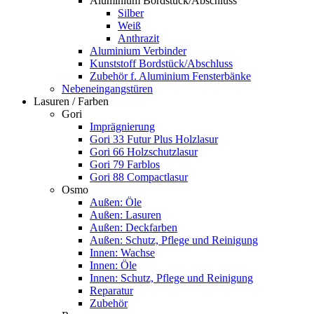
Aluminium Bordstück/Abschluss
Silber
Weiß
Anthrazit
Aluminium Verbinder
Kunststoff Bordstück/Abschluss
Zubehör f. Aluminium Fensterbänke
Nebeneingangstüren
Lasuren / Farben
Gori
Imprägnierung
Gori 33 Futur Plus Holzlasur
Gori 66 Holzschutzlasur
Gori 79 Farblos
Gori 88 Compactlasur
Osmo
Außen: Öle
Außen: Lasuren
Außen: Deckfarben
Außen: Schutz, Pflege und Reinigung
Innen: Wachse
Innen: Öle
Innen: Schutz, Pflege und Reinigung
Reparatur
Zubehör