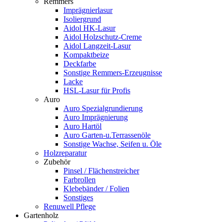
Remmers
Imprägnierlasur
Isoliergrund
Aidol HK-Lasur
Aidol Holzschutz-Creme
Aidol Langzeit-Lasur
Kompaktbeize
Deckfarbe
Sonstige Remmers-Erzeugnisse
Lacke
HSL-Lasur für Profis
Auro
Auro Spezialgrundierung
Auro Imprägnierung
Auro Hartöl
Auro Garten-u.Terrassenöle
Sonstige Wachse, Seifen u. Öle
Holzreparatur
Zubehör
Pinsel / Flächenstreicher
Farbrollen
Klebebänder / Folien
Sonstiges
Renuwell Pflege
Gartenholz