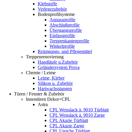
Klebstoffe
Verlegezubehör
Bodenprofilsysteme
Anpassprofile
Abschlußprofile
Übergangsprofile
Einfassprofile
Treppenkantenprofile
Winkelprofile
Reinigungs- und Pflegemittel
Treppenrenovierung
Handläufe u.Zubehör
Geländersystem Prova
Chemie / Leime
Leime, Kleber
Silikon u. Zubehör
Hartwachsstangen
Türen / Fenster & Zubehör
Innentüren Dekor+CPL
Astra
CPL Weisslack ä. 9010 Türblatt
CPL Weisslack ä. 9010 Zarge
CPL Akazie Türblatt
CPL Akazie Zarge
CPL Ureiche Türblatt