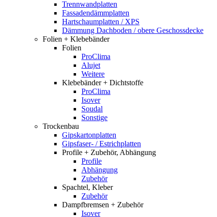
Trennwandplatten
Fassadendämmplatten
Hartschaumplatten / XPS
Dämmung Dachboden / obere Geschossdecke
Folien + Klebebänder
Folien
ProClima
Alujet
Weitere
Klebebänder + Dichtstoffe
ProClima
Isover
Soudal
Sonstige
Trockenbau
Gipskartonplatten
Gipsfaser- / Estrichplatten
Profile + Zubehör, Abhängung
Profile
Abhängung
Zubehör
Spachtel, Kleber
Zubehör
Dampfbremsen + Zubehör
Isover