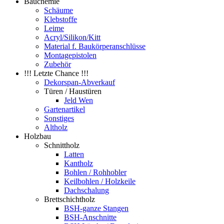
Bauchemie
Schäume
Klebstoffe
Leime
Acryl/Silikon/Kitt
Material f. Baukörperanschlüsse
Montagepistolen
Zubehör
!!! Letzte Chance !!!
Dekorspan-Abverkauf
Türen / Haustüren
Jeld Wen
Gartenartikel
Sonstiges
Altholz
Holzbau
Schnittholz
Latten
Kantholz
Bohlen / Rohhobler
Keilbohlen / Holzkeile
Dachschalung
Brettschichtholz
BSH-ganze Stangen
BSH-Anschnitte