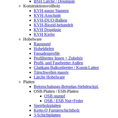
BSH Lärche / Douglasie
Konstruktionsvollholz
KVH-ganze Stangen
KVH-Anschnitt
KVH-DUO-Balken
KVH-Biozid-behandelt
KVH Douglasie
KVH Kiefer
Hobelware
Rauspund
Hobeldielen
Fassadenprofile
Profilbretter Innen + Zubehör
Profil- und Fasebretter Außen
Glattkant-Balkonbretter / Konstr.Latten
Türschwellen massiv
Lärche Hobelware
Platten
Betonschalungs-Betoplan-Siebdruckpl.
OSB-Platten / ESB-Platten
OSB stumpf
OSB / ESB Nut+Feder
Sperrholzplatten
Kerto-Q Furnierschichtholz
3-Schichtplatten