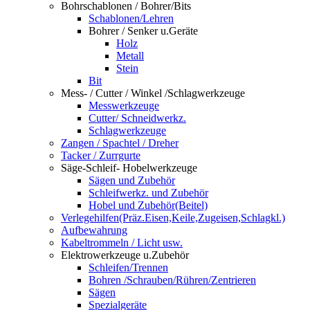
Bohrschablonen / Bohrer/Bits
Schablonen/Lehren
Bohrer / Senker u.Geräte
Holz
Metall
Stein
Bit
Mess- / Cutter / Winkel /Schlagwerkzeuge
Messwerkzeuge
Cutter/ Schneidwerkz.
Schlagwerkzeuge
Zangen / Spachtel / Dreher
Tacker / Zurrgurte
Säge-Schleif- Hobelwerkzeuge
Sägen und Zubehör
Schleifwerkz. und Zubehör
Hobel und Zubehör(Beitel)
Verlegehilfen(Präz.Eisen,Keile,Zugeisen,Schlagkl.)
Aufbewahrung
Kabeltrommeln / Licht usw.
Elektrowerkzeuge u.Zubehör
Schleifen/Trennen
Bohren /Schrauben/Rühren/Zentrieren
Sägen
Spezialgeräte