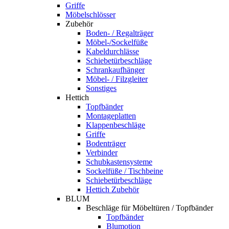
Griffe
Möbelschlösser
Zubehör
Boden- / Regalträger
Möbel-/Sockelfüße
Kabeldurchlässe
Schiebetürbeschläge
Schrankaufhänger
Möbel- / Filzgleiter
Sonstiges
Hettich
Topfbänder
Montageplatten
Klappenbeschläge
Griffe
Bodenträger
Verbinder
Schubkastensysteme
Sockelfüße / Tischbeine
Schiebetürbeschläge
Hettich Zubehör
BLUM
Beschläge für Möbeltüren / Topfbänder
Topfbänder
Blumotion