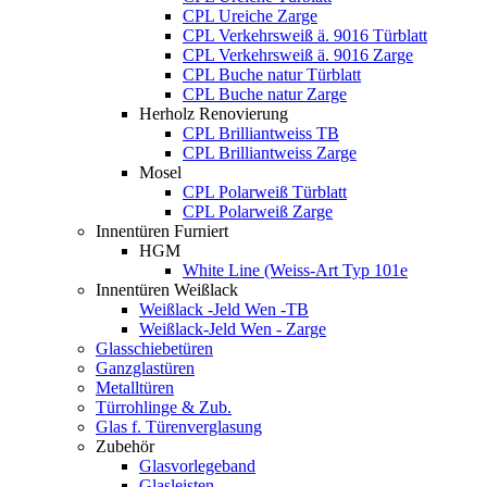
CPL Ureiche Zarge
CPL Verkehrsweiß ä. 9016 Türblatt
CPL Verkehrsweiß ä. 9016 Zarge
CPL Buche natur Türblatt
CPL Buche natur Zarge
Herholz Renovierung
CPL Brilliantweiss TB
CPL Brilliantweiss Zarge
Mosel
CPL Polarweiß Türblatt
CPL Polarweiß Zarge
Innentüren Furniert
HGM
White Line (Weiss-Art Typ 101e
Innentüren Weißlack
Weißlack -Jeld Wen -TB
Weißlack-Jeld Wen - Zarge
Glasschiebetüren
Ganzglastüren
Metalltüren
Türrohlinge & Zub.
Glas f. Türenverglasung
Zubehör
Glasvorlegeband
Glasleisten