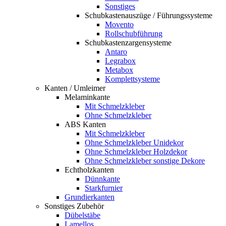
Sonstiges
Schubkastenauszüge / Führungssysteme
Movento
Rollschubführung
Schubkastenzargensysteme
Antaro
Legrabox
Metabox
Komplettsysteme
Kanten / Umleimer
Melaminkante
Mit Schmelzkleber
Ohne Schmelzkleber
ABS Kanten
Mit Schmelzkleber
Ohne Schmelzkleber Unidekor
Ohne Schmelzkleber Holzdekor
Ohne Schmelzkleber sonstige Dekore
Echtholzkanten
Dünnkante
Starkfurnier
Grundierkanten
Sonstiges Zubehör
Dübelstäbe
Lamellos