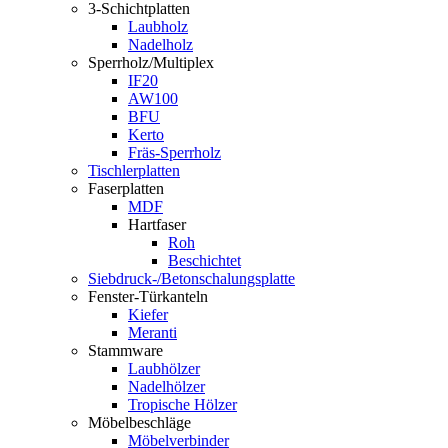
3-Schichtplatten
Laubholz
Nadelholz
Sperrholz/Multiplex
IF20
AW100
BFU
Kerto
Fräs-Sperrholz
Tischlerplatten
Faserplatten
MDF
Hartfaser
Roh
Beschichtet
Siebdruck-/Betonschalungsplatte
Fenster-Türkanteln
Kiefer
Meranti
Stammware
Laubhölzer
Nadelhölzer
Tropische Hölzer
Möbelbeschläge
Möbelverbinder