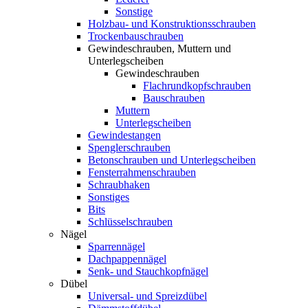
Sonstige
Holzbau- und Konstruktionsschrauben
Trockenbauschrauben
Gewindeschrauben, Muttern und
Unterlegscheiben
Gewindeschrauben
Flachrundkopfschrauben
Bauschrauben
Muttern
Unterlegscheiben
Gewindestangen
Spenglerschrauben
Betonschrauben und Unterlegscheiben
Fensterrahmenschrauben
Schraubhaken
Sonstiges
Bits
Schlüsselschrauben
Nägel
Sparrennägel
Dachpappennägel
Senk- und Stauchkopfnägel
Dübel
Universal- und Spreizdübel