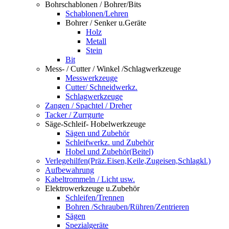
Bohrschablonen / Bohrer/Bits
Schablonen/Lehren
Bohrer / Senker u.Geräte
Holz
Metall
Stein
Bit
Mess- / Cutter / Winkel /Schlagwerkzeuge
Messwerkzeuge
Cutter/ Schneidwerkz.
Schlagwerkzeuge
Zangen / Spachtel / Dreher
Tacker / Zurrgurte
Säge-Schleif- Hobelwerkzeuge
Sägen und Zubehör
Schleifwerkz. und Zubehör
Hobel und Zubehör(Beitel)
Verlegehilfen(Präz.Eisen,Keile,Zugeisen,Schlagkl.)
Aufbewahrung
Kabeltrommeln / Licht usw.
Elektrowerkzeuge u.Zubehör
Schleifen/Trennen
Bohren /Schrauben/Rühren/Zentrieren
Sägen
Spezialgeräte