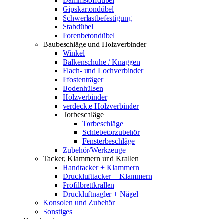
Dämmstoffdübel
Gipskartondübel
Schwerlastbefestigung
Stabdübel
Porenbetondübel
Baubeschläge und Holzverbinder
Winkel
Balkenschuhe / Knaggen
Flach- und Lochverbinder
Pfostenträger
Bodenhülsen
Holzverbinder
verdeckte Holzverbinder
Torbeschläge
Torbeschläge
Schiebetorzubehör
Fensterbeschläge
Zubehör/Werkzeuge
Tacker, Klammern und Krallen
Handtacker + Klammern
Drucklufttacker + Klammern
Profilbrettkrallen
Druckluftnagler + Nägel
Konsolen und Zubehör
Sonstiges