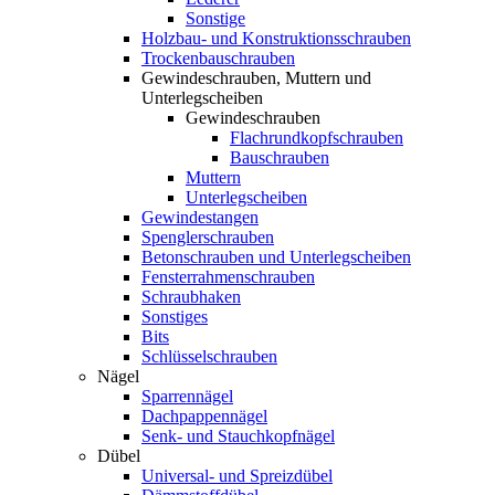
Sonstige
Holzbau- und Konstruktionsschrauben
Trockenbauschrauben
Gewindeschrauben, Muttern und
Unterlegscheiben
Gewindeschrauben
Flachrundkopfschrauben
Bauschrauben
Muttern
Unterlegscheiben
Gewindestangen
Spenglerschrauben
Betonschrauben und Unterlegscheiben
Fensterrahmenschrauben
Schraubhaken
Sonstiges
Bits
Schlüsselschrauben
Nägel
Sparrennägel
Dachpappennägel
Senk- und Stauchkopfnägel
Dübel
Universal- und Spreizdübel