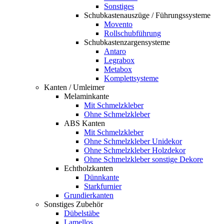
Sonstiges
Schubkastenauszüge / Führungssysteme
Movento
Rollschubführung
Schubkastenzargensysteme
Antaro
Legrabox
Metabox
Komplettsysteme
Kanten / Umleimer
Melaminkante
Mit Schmelzkleber
Ohne Schmelzkleber
ABS Kanten
Mit Schmelzkleber
Ohne Schmelzkleber Unidekor
Ohne Schmelzkleber Holzdekor
Ohne Schmelzkleber sonstige Dekore
Echtholzkanten
Dünnkante
Starkfurnier
Grundierkanten
Sonstiges Zubehör
Dübelstäbe
Lamellos