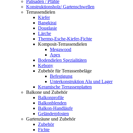
Palisaden / Pfähle
Konstruktionsholz/ Gartenschwellen
Terrassendielen
Kiefer
Bangkirai
Douglasie
Lärche
Thermo-Esche-Kiefer-Fichte
Komposit-Terrassendielen
Megawood
Apex
Bodendielen Spezialitäten
Kebony
Zubehör für Terrassenbeläge
Befestigung
Unterkonstruktion Alu und Lager
Keramische Terrassenplatten
Balkone und Zubehör
Balkonprofile
Balkonblenden
Balkon-Handläufe
Geländerpfosten
Gartenzäune und Zubehör
Zubehör
Fichte