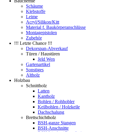
Bauchemie
Schäume
Klebstoffe
Leime
Acryl/Silikon/Kitt
Material f. Baukörperanschlüsse
Montagepistolen
Zubehör
!!! Letzte Chance !!!
Dekorspan-Abverkauf
Türen / Haustüren
Jeld Wen
Gartenartikel
Sonstiges
Altholz
Holzbau
Schnittholz
Latten
Kantholz
Bohlen / Rohhobler
Keilbohlen / Holzkeile
Dachschalung
Brettschichtholz
BSH-ganze Stangen
BSH-Anschnitte