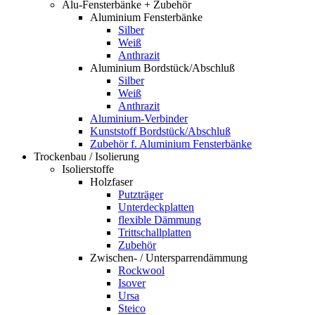
Alu-Fensterbänke + Zubehör
Aluminium Fensterbänke
Silber
Weiß
Anthrazit
Aluminium Bordstück/Abschluß
Silber
Weiß
Anthrazit
Aluminium-Verbinder
Kunststoff Bordstück/Abschluß
Zubehör f. Aluminium Fensterbänke
Trockenbau / Isolierung
Isolierstoffe
Holzfaser
Putzträger
Unterdeckplatten
flexible Dämmung
Trittschallplatten
Zubehör
Zwischen- / Untersparrendämmung
Rockwool
Isover
Ursa
Steico