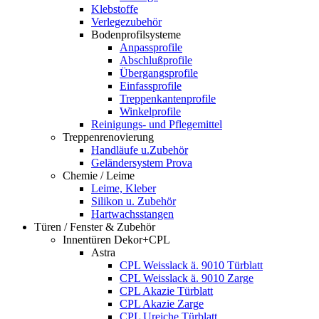
Klebstoffe
Verlegezubehör
Bodenprofilsysteme
Anpassprofile
Abschlußprofile
Übergangsprofile
Einfassprofile
Treppenkantenprofile
Winkelprofile
Reinigungs- und Pflegemittel
Treppenrenovierung
Handläufe u.Zubehör
Geländersystem Prova
Chemie / Leime
Leime, Kleber
Silikon u. Zubehör
Hartwachsstangen
Türen / Fenster & Zubehör
Innentüren Dekor+CPL
Astra
CPL Weisslack ä. 9010 Türblatt
CPL Weisslack ä. 9010 Zarge
CPL Akazie Türblatt
CPL Akazie Zarge
CPL Ureiche Türblatt