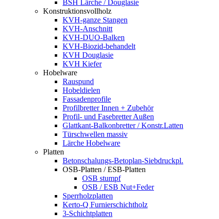
BSH Lärche / Douglasie
Konstruktionsvollholz
KVH-ganze Stangen
KVH-Anschnitt
KVH-DUO-Balken
KVH-Biozid-behandelt
KVH Douglasie
KVH Kiefer
Hobelware
Rauspund
Hobeldielen
Fassadenprofile
Profilbretter Innen + Zubehör
Profil- und Fasebretter Außen
Glattkant-Balkonbretter / Konstr.Latten
Türschwellen massiv
Lärche Hobelware
Platten
Betonschalungs-Betoplan-Siebdruckpl.
OSB-Platten / ESB-Platten
OSB stumpf
OSB / ESB Nut+Feder
Sperrholzplatten
Kerto-Q Furnierschichtholz
3-Schichtplatten