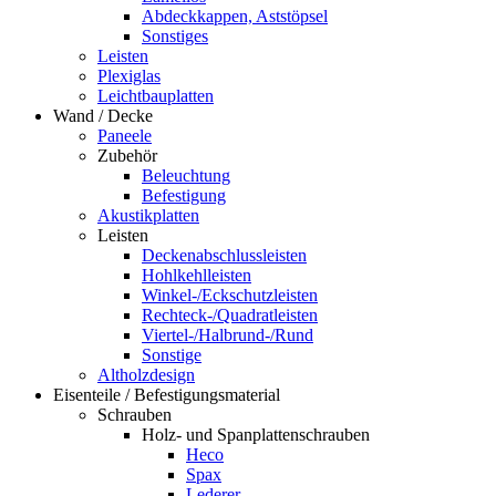
Abdeckkappen, Aststöpsel
Sonstiges
Leisten
Plexiglas
Leichtbauplatten
Wand / Decke
Paneele
Zubehör
Beleuchtung
Befestigung
Akustikplatten
Leisten
Deckenabschlussleisten
Hohlkehlleisten
Winkel-/Eckschutzleisten
Rechteck-/Quadratleisten
Viertel-/Halbrund-/Rund
Sonstige
Altholzdesign
Eisenteile / Befestigungsmaterial
Schrauben
Holz- und Spanplattenschrauben
Heco
Spax
Lederer