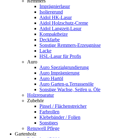
Remmers
Imprägnierlasur
Isoliergrund
Aidol HK-Lasur
Aidol Holzschutz-Creme
Aidol Langzeit-Lasur
Kompaktbeize
Deckfarbe
Sonstige Remmers-Erzeugnisse
Lacke
HSL-Lasur für Profis
Auro
Auro Spezialgrundierung
Auro Imprägnierung
Auro Hartöl
Auro Garten-u.Terrassenöle
Sonstige Wachse, Seifen u. Öle
Holzreparatur
Zubehör
Pinsel / Flächenstreicher
Farbrollen
Klebebänder / Folien
Sonstiges
Renuwell Pflege
Gartenholz