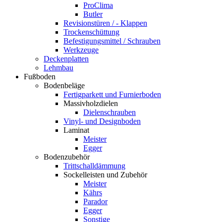
ProClima
Butler
Revisionstüren / - Klappen
Trockenschüttung
Befestigungsmittel / Schrauben
Werkzeuge
Deckenplatten
Lehmbau
Fußboden
Bodenbeläge
Fertigparkett und Furnierboden
Massivholzdielen
Dielenschrauben
Vinyl- und Designboden
Laminat
Meister
Egger
Bodenzubehör
Trittschalldämmung
Sockelleisten und Zubehör
Meister
Kährs
Parador
Egger
Sonstige