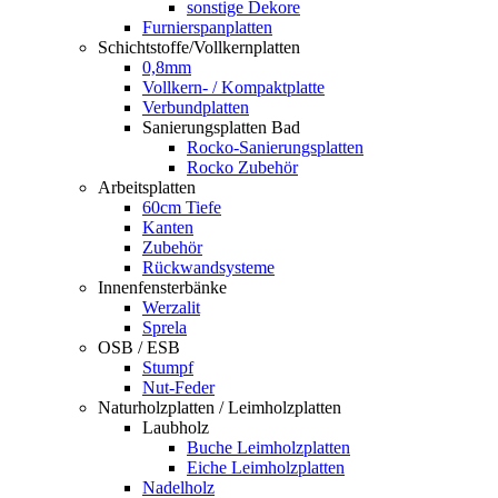
sonstige Dekore
Furnierspanplatten
Schichtstoffe/Vollkernplatten
0,8mm
Vollkern- / Kompaktplatte
Verbundplatten
Sanierungsplatten Bad
Rocko-Sanierungsplatten
Rocko Zubehör
Arbeitsplatten
60cm Tiefe
Kanten
Zubehör
Rückwandsysteme
Innenfensterbänke
Werzalit
Sprela
OSB / ESB
Stumpf
Nut-Feder
Naturholzplatten / Leimholzplatten
Laubholz
Buche Leimholzplatten
Eiche Leimholzplatten
Nadelholz