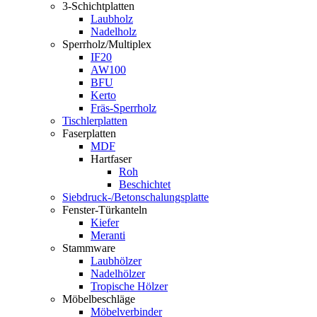
3-Schichtplatten
Laubholz
Nadelholz
Sperrholz/Multiplex
IF20
AW100
BFU
Kerto
Fräs-Sperrholz
Tischlerplatten
Faserplatten
MDF
Hartfaser
Roh
Beschichtet
Siebdruck-/Betonschalungsplatte
Fenster-Türkanteln
Kiefer
Meranti
Stammware
Laubhölzer
Nadelhölzer
Tropische Hölzer
Möbelbeschläge
Möbelverbinder