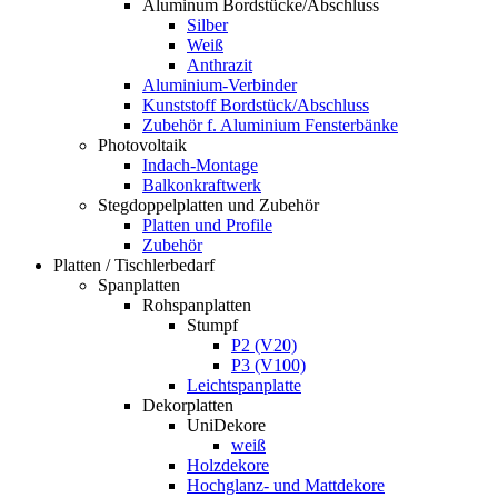
Aluminum Bordstücke/Abschluss
Silber
Weiß
Anthrazit
Aluminium-Verbinder
Kunststoff Bordstück/Abschluss
Zubehör f. Aluminium Fensterbänke
Photovoltaik
Indach-Montage
Balkonkraftwerk
Stegdoppelplatten und Zubehör
Platten und Profile
Zubehör
Platten / Tischlerbedarf
Spanplatten
Rohspanplatten
Stumpf
P2 (V20)
P3 (V100)
Leichtspanplatte
Dekorplatten
UniDekore
weiß
Holzdekore
Hochglanz- und Mattdekore