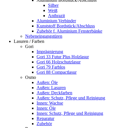
Aluminium Bordstück/Abschluss
Silber
Weiß
Anthrazit
Aluminium Verbinder
Kunststoff Bordstück/Abschluss
Zubehör f. Aluminium Fensterbänke
Nebeneingangstüren
Lasuren / Farben
Gori
Imprägnierung
Gori 33 Futur Plus Holzlasur
Gori 66 Holzschutzlasur
Gori 79 Farblos
Gori 88 Compactlasur
Osmo
Außen: Öle
Außen: Lasuren
Außen: Deckfarben
Außen: Schutz, Pflege und Reinigung
Innen: Wachse
Innen: Öle
Innen: Schutz, Pflege und Reinigung
Reparatur
Zubehör