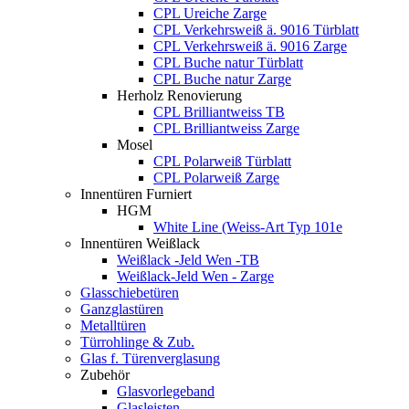
CPL Ureiche Zarge
CPL Verkehrsweiß ä. 9016 Türblatt
CPL Verkehrsweiß ä. 9016 Zarge
CPL Buche natur Türblatt
CPL Buche natur Zarge
Herholz Renovierung
CPL Brilliantweiss TB
CPL Brilliantweiss Zarge
Mosel
CPL Polarweiß Türblatt
CPL Polarweiß Zarge
Innentüren Furniert
HGM
White Line (Weiss-Art Typ 101e
Innentüren Weißlack
Weißlack -Jeld Wen -TB
Weißlack-Jeld Wen - Zarge
Glasschiebetüren
Ganzglastüren
Metalltüren
Türrohlinge & Zub.
Glas f. Türenverglasung
Zubehör
Glasvorlegeband
Glasleisten