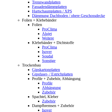
Trennwandplatten
Fassadendämmplatten
Hartschaumplatten / XPS
Dämmung Dachboden / obere Geschossdecke
Folien + Klebebänder
Folien
ProClima
Alujet
Weitere
Klebebänder + Dichtstoffe
ProClima
Isover
Soudal
Sonstige
Trockenbau
Gipskartonplatten
Gipsfaser- / Estrichplatten
Profile + Zubehör, Abhängung
Profile
Abhängung
Zubehör
Spachtel, Kleber
Zubehör
Dampfbremsen + Zubehör
Isover