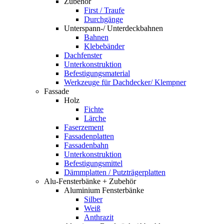
Zubehör
First / Traufe
Durchgänge
Unterspann-/ Unterdeckbahnen
Bahnen
Klebebänder
Dachfenster
Unterkonstruktion
Befestigungsmaterial
Werkzeuge für Dachdecker/ Klempner
Fassade
Holz
Fichte
Lärche
Faserzement
Fassadenplatten
Fassadenbahn
Unterkonstruktion
Befestigungsmittel
Dämmplatten / Putzträgerplatten
Alu-Fensterbänke + Zubehör
Aluminium Fensterbänke
Silber
Weiß
Anthrazit