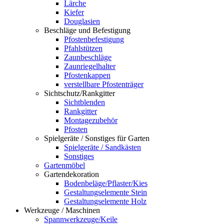
Lärche
Kiefer
Douglasien
Beschläge und Befestigung
Pfostenbefestigung
Pfahlstützen
Zaunbeschläge
Zaunriegelhalter
Pfostenkappen
verstellbare Pfostenträger
Sichtschutz/Rankgitter
Sichtblenden
Rankgitter
Montagezubehör
Pfosten
Spielgeräte / Sonstiges für Garten
Spielgeräte / Sandkästen
Sonstiges
Gartenmöbel
Gartendekoration
Bodenbeläge/Pflaster/Kies
Gestaltungselemente Stein
Gestaltungselemente Holz
Werkzeuge / Maschinen
Spannwerkzeuge/Keile