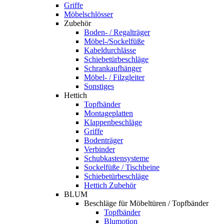
Griffe
Möbelschlösser
Zubehör
Boden- / Regalträger
Möbel-/Sockelfüße
Kabeldurchlässe
Schiebetürbeschläge
Schrankaufhänger
Möbel- / Filzgleiter
Sonstiges
Hettich
Topfbänder
Montageplatten
Klappenbeschläge
Griffe
Bodenträger
Verbinder
Schubkastensysteme
Sockelfüße / Tischbeine
Schiebetürbeschläge
Hettich Zubehör
BLUM
Beschläge für Möbeltüren / Topfbänder
Topfbänder
Blumotion