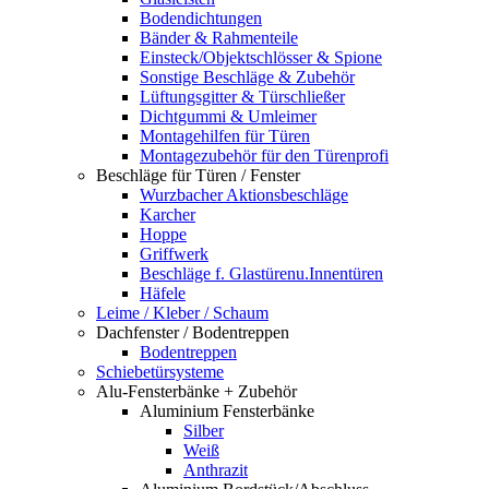
Bodendichtungen
Bänder & Rahmenteile
Einsteck/Objektschlösser & Spione
Sonstige Beschläge & Zubehör
Lüftungsgitter & Türschließer
Dichtgummi & Umleimer
Montagehilfen für Türen
Montagezubehör für den Türenprofi
Beschläge für Türen / Fenster
Wurzbacher Aktionsbeschläge
Karcher
Hoppe
Griffwerk
Beschläge f. Glastürenu.Innentüren
Häfele
Leime / Kleber / Schaum
Dachfenster / Bodentreppen
Bodentreppen
Schiebetürsysteme
Alu-Fensterbänke + Zubehör
Aluminium Fensterbänke
Silber
Weiß
Anthrazit