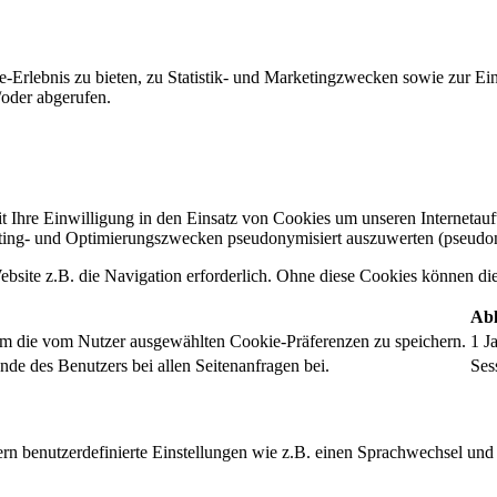
-Erlebnis zu bieten, zu Statistik- und Marketingzwecken sowie zur E
oder abgerufen.
t Ihre Einwilligung in den Einsatz von Cookies um unseren Internetauftr
ing- und Optimierungszwecken pseudonymisiert auszuwerten (pseudon
bsite z.B. die Navigation erforderlich. Ohne diese Cookies können die 
Abl
um die vom Nutzer ausgewählten Cookie-Präferenzen zu speichern.
1 J
nde des Benutzers bei allen Seitenanfragen bei.
Ses
rn benutzerdefinierte Einstellungen wie z.B. einen Sprachwechsel und