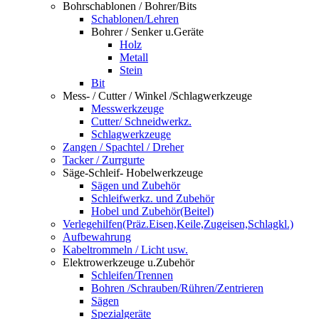
Bohrschablonen / Bohrer/Bits
Schablonen/Lehren
Bohrer / Senker u.Geräte
Holz
Metall
Stein
Bit
Mess- / Cutter / Winkel /Schlagwerkzeuge
Messwerkzeuge
Cutter/ Schneidwerkz.
Schlagwerkzeuge
Zangen / Spachtel / Dreher
Tacker / Zurrgurte
Säge-Schleif- Hobelwerkzeuge
Sägen und Zubehör
Schleifwerkz. und Zubehör
Hobel und Zubehör(Beitel)
Verlegehilfen(Präz.Eisen,Keile,Zugeisen,Schlagkl.)
Aufbewahrung
Kabeltrommeln / Licht usw.
Elektrowerkzeuge u.Zubehör
Schleifen/Trennen
Bohren /Schrauben/Rühren/Zentrieren
Sägen
Spezialgeräte