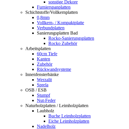
sonstige Dekore
Furnierspanplatten
Schichtstoffe/Vollkernplatten
0,8mm
Vollkern- / Kompaktplatte
Verbundplatten
Sanierungsplatten Bad
Rocko-Sanierungsplatten
Rocko Zubehör
Arbeitsplatten
60cm Tiefe
Kanten
Zubehör
Rückwandsysteme
Innenfensterbänke
Werzalit
Sprela
OSB / ESB
Stumpf
Nut-Feder
Naturholzplatten / Leimholzplatten
Laubholz
Buche Leimholzplatten
Eiche Leimholzplatten
Nadelholz