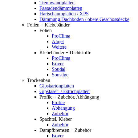
Trennwandplatten
Fassadendämmplatten
Hartschaumplatten / XPS
Dämmung Dachboden / obere Geschossdecke
Folien + Klebebänder
Folien
ProClima
Alujet
Weitere
Klebebänder + Dichtstoffe
ProClima
Isover
Soudal
Sonstige
Trockenbau
Gipskartonplatten
Gipsfaser- / Estrichplatten
Profile + Zubehör, Abhängung
Profile
Abhängung
Zubehör
Spachtel, Kleber
Zubehör
Dampfbremsen + Zubehör
Isover