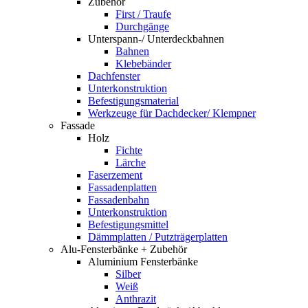
Zubehör
First / Traufe
Durchgänge
Unterspann-/ Unterdeckbahnen
Bahnen
Klebebänder
Dachfenster
Unterkonstruktion
Befestigungsmaterial
Werkzeuge für Dachdecker/ Klempner
Fassade
Holz
Fichte
Lärche
Faserzement
Fassadenplatten
Fassadenbahn
Unterkonstruktion
Befestigungsmittel
Dämmplatten / Putzträgerplatten
Alu-Fensterbänke + Zubehör
Aluminium Fensterbänke
Silber
Weiß
Anthrazit