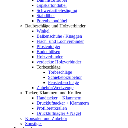
Dämmstoffdübel
Gipskartondübel
Schwerlastbefestigung
Stabdübel
Porenbetondübel
Baubeschläge und Holzverbinder
Winkel
Balkenschuhe / Knaggen
Flach- und Lochverbinder
Pfostenträger
Bodenhülsen
Holzverbinder
verdeckte Holzverbinder
Torbeschläge
Torbeschläge
Schiebetorzubehör
Fensterbeschläge
Zubehör/Werkzeuge
Tacker, Klammern und Krallen
Handtacker + Klammern
Drucklufttacker + Klammern
Profilbrettkrallen
Druckluftnagler + Nägel
Konsolen und Zubehör
Sonstiges