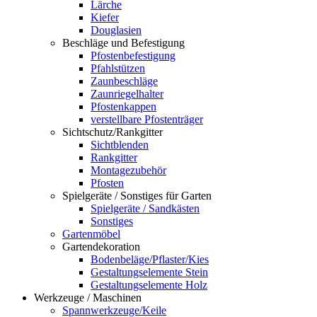
Lärche
Kiefer
Douglasien
Beschläge und Befestigung
Pfostenbefestigung
Pfahlstützen
Zaunbeschläge
Zaunriegelhalter
Pfostenkappen
verstellbare Pfostenträger
Sichtschutz/Rankgitter
Sichtblenden
Rankgitter
Montagezubehör
Pfosten
Spielgeräte / Sonstiges für Garten
Spielgeräte / Sandkästen
Sonstiges
Gartenmöbel
Gartendekoration
Bodenbeläge/Pflaster/Kies
Gestaltungselemente Stein
Gestaltungselemente Holz
Werkzeuge / Maschinen
Spannwerkzeuge/Keile