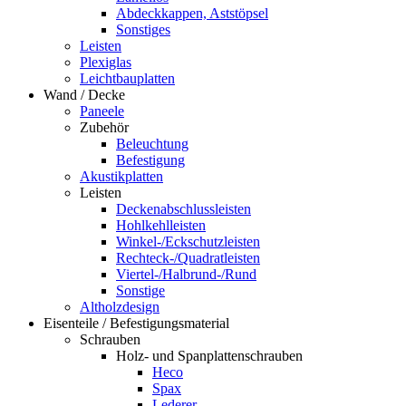
Abdeckkappen, Aststöpsel
Sonstiges
Leisten
Plexiglas
Leichtbauplatten
Wand / Decke
Paneele
Zubehör
Beleuchtung
Befestigung
Akustikplatten
Leisten
Deckenabschlussleisten
Hohlkehlleisten
Winkel-/Eckschutzleisten
Rechteck-/Quadratleisten
Viertel-/Halbrund-/Rund
Sonstige
Altholzdesign
Eisenteile / Befestigungsmaterial
Schrauben
Holz- und Spanplattenschrauben
Heco
Spax
Lederer