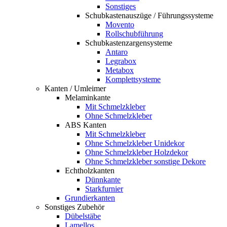
Sonstiges
Schubkastenauszüge / Führungssysteme
Movento
Rollschubführung
Schubkastenzargensysteme
Antaro
Legrabox
Metabox
Komplettsysteme
Kanten / Umleimer
Melaminkante
Mit Schmelzkleber
Ohne Schmelzkleber
ABS Kanten
Mit Schmelzkleber
Ohne Schmelzkleber Unidekor
Ohne Schmelzkleber Holzdekor
Ohne Schmelzkleber sonstige Dekore
Echtholzkanten
Dünnkante
Starkfurnier
Grundierkanten
Sonstiges Zubehör
Dübelstäbe
Lamellos