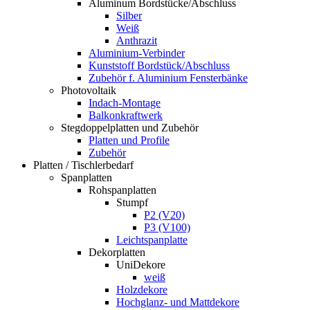
Aluminum Bordstücke/Abschluss
Silber
Weiß
Anthrazit
Aluminium-Verbinder
Kunststoff Bordstück/Abschluss
Zubehör f. Aluminium Fensterbänke
Photovoltaik
Indach-Montage
Balkonkraftwerk
Stegdoppelplatten und Zubehör
Platten und Profile
Zubehör
Platten / Tischlerbedarf
Spanplatten
Rohspanplatten
Stumpf
P2 (V20)
P3 (V100)
Leichtspanplatte
Dekorplatten
UniDekore
weiß
Holzdekore
Hochglanz- und Mattdekore