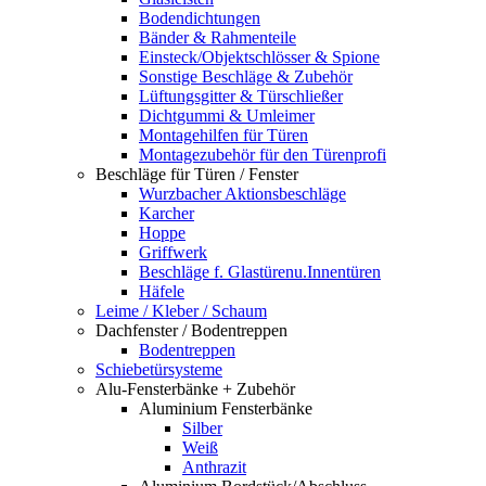
Bodendichtungen
Bänder & Rahmenteile
Einsteck/Objektschlösser & Spione
Sonstige Beschläge & Zubehör
Lüftungsgitter & Türschließer
Dichtgummi & Umleimer
Montagehilfen für Türen
Montagezubehör für den Türenprofi
Beschläge für Türen / Fenster
Wurzbacher Aktionsbeschläge
Karcher
Hoppe
Griffwerk
Beschläge f. Glastürenu.Innentüren
Häfele
Leime / Kleber / Schaum
Dachfenster / Bodentreppen
Bodentreppen
Schiebetürsysteme
Alu-Fensterbänke + Zubehör
Aluminium Fensterbänke
Silber
Weiß
Anthrazit