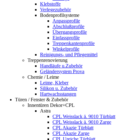
Klebstoffe
Verlegezubehör
Bodenprofilsysteme
Anpassprofile
Abschlußprofile
Übergangsprofile
Einfassprofile
Treppenkantenprofile
Winkelprofile
Reinigungs- und Pflegemittel
Treppenrenovierung
Handläufe u.Zubehör
Geländersystem Prova
Chemie / Leime
Leime, Kleber
Silikon u. Zubehör
Hartwachsstangen
Türen / Fenster & Zubehör
Innentüren Dekor+CPL
Astra
CPL Weisslack ä. 9010 Türblatt
CPL Weisslack ä. 9010 Zarge
CPL Akazie Türblatt
CPL Akazie Zarge
CPL Ureiche Türblatt