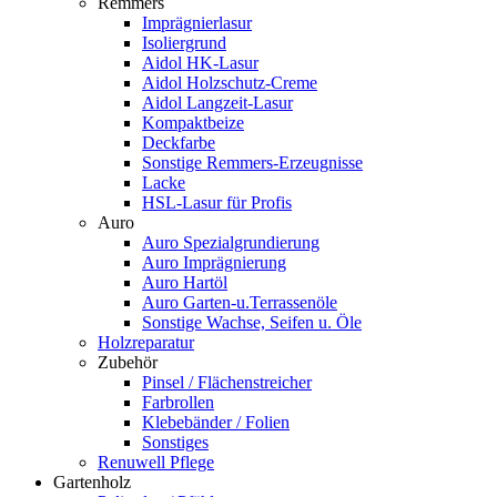
Remmers
Imprägnierlasur
Isoliergrund
Aidol HK-Lasur
Aidol Holzschutz-Creme
Aidol Langzeit-Lasur
Kompaktbeize
Deckfarbe
Sonstige Remmers-Erzeugnisse
Lacke
HSL-Lasur für Profis
Auro
Auro Spezialgrundierung
Auro Imprägnierung
Auro Hartöl
Auro Garten-u.Terrassenöle
Sonstige Wachse, Seifen u. Öle
Holzreparatur
Zubehör
Pinsel / Flächenstreicher
Farbrollen
Klebebänder / Folien
Sonstiges
Renuwell Pflege
Gartenholz