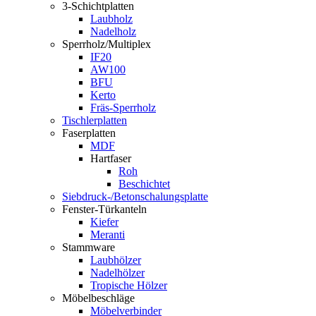
3-Schichtplatten
Laubholz
Nadelholz
Sperrholz/Multiplex
IF20
AW100
BFU
Kerto
Fräs-Sperrholz
Tischlerplatten
Faserplatten
MDF
Hartfaser
Roh
Beschichtet
Siebdruck-/Betonschalungsplatte
Fenster-Türkanteln
Kiefer
Meranti
Stammware
Laubhölzer
Nadelhölzer
Tropische Hölzer
Möbelbeschläge
Möbelverbinder