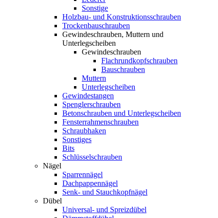
Sonstige
Holzbau- und Konstruktionsschrauben
Trockenbauschrauben
Gewindeschrauben, Muttern und
Unterlegscheiben
Gewindeschrauben
Flachrundkopfschrauben
Bauschrauben
Muttern
Unterlegscheiben
Gewindestangen
Spenglerschrauben
Betonschrauben und Unterlegscheiben
Fensterrahmenschrauben
Schraubhaken
Sonstiges
Bits
Schlüsselschrauben
Nägel
Sparrennägel
Dachpappennägel
Senk- und Stauchkopfnägel
Dübel
Universal- und Spreizdübel