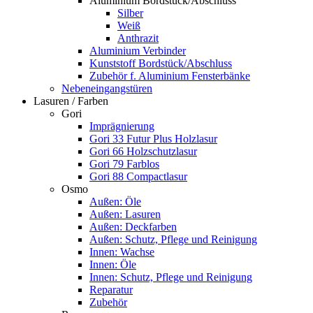
Aluminium Bordstück/Abschluss
Silber
Weiß
Anthrazit
Aluminium Verbinder
Kunststoff Bordstück/Abschluss
Zubehör f. Aluminium Fensterbänke
Nebeneingangstüren
Lasuren / Farben
Gori
Imprägnierung
Gori 33 Futur Plus Holzlasur
Gori 66 Holzschutzlasur
Gori 79 Farblos
Gori 88 Compactlasur
Osmo
Außen: Öle
Außen: Lasuren
Außen: Deckfarben
Außen: Schutz, Pflege und Reinigung
Innen: Wachse
Innen: Öle
Innen: Schutz, Pflege und Reinigung
Reparatur
Zubehör