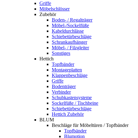
Griffe
Möbelschlösser
Zubehör
Boden- / Regalträger
Möbel-/Sockelfüße
Kabeldurchlässe
Schiebetürbeschläge
Schrankaufhänger
Möbel- / Filzgleiter
Sonstiges
Hettich
Topfbänder
Montageplatten
Klappenbeschläge
Griffe
Bodenträger
Verbinder
Schubkastensysteme
Sockelfüße / Tischbeine
Schiebetürbeschläge
Hettich Zubehör
BLUM
Beschläge für Möbeltüren / Topfbänder
Topfbänder
Blumotion