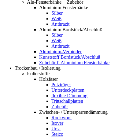
Alu-Fensterbänke + Zubehör
Aluminium Fensterbänke
Silber
Weiß
Anthrazit
Aluminium Bordstück/Abschluß
Silber
Weiß
Anthrazit
Aluminium-Verbinder
Kunststoff Bordstück/Abschluß
Zubehör f. Aluminium Fensterbänke
Trockenbau / Isolierung
Isolierstoffe
Holzfaser
Putzträger
Unterdeckplatten
flexible Dämmung
Trittschallplatten
Zubehör
Zwischen- / Untersparrendämmung
Rockwool
Isover
Ursa
Steico