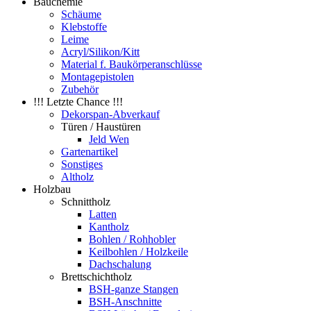
Bauchemie
Schäume
Klebstoffe
Leime
Acryl/Silikon/Kitt
Material f. Baukörperanschlüsse
Montagepistolen
Zubehör
!!! Letzte Chance !!!
Dekorspan-Abverkauf
Türen / Haustüren
Jeld Wen
Gartenartikel
Sonstiges
Altholz
Holzbau
Schnittholz
Latten
Kantholz
Bohlen / Rohhobler
Keilbohlen / Holzkeile
Dachschalung
Brettschichtholz
BSH-ganze Stangen
BSH-Anschnitte