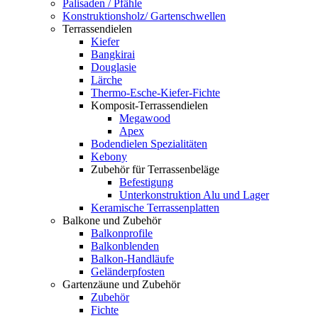
Palisaden / Pfähle
Konstruktionsholz/ Gartenschwellen
Terrassendielen
Kiefer
Bangkirai
Douglasie
Lärche
Thermo-Esche-Kiefer-Fichte
Komposit-Terrassendielen
Megawood
Apex
Bodendielen Spezialitäten
Kebony
Zubehör für Terrassenbeläge
Befestigung
Unterkonstruktion Alu und Lager
Keramische Terrassenplatten
Balkone und Zubehör
Balkonprofile
Balkonblenden
Balkon-Handläufe
Geländerpfosten
Gartenzäune und Zubehör
Zubehör
Fichte