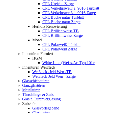
CPL Ureiche Zarge
CPL Verkehrsweiß ä. 9016 Türblatt
CPL Verkehrsweiß ä. 9016 Zarge
CPL Buche natur Türblatt
CPL Buche natur Zarge
Herholz Renovierung
CPL Brilliantweiss TB
CPL Brilliantweiss Zarge
Mosel
CPL Polarweiß Türblatt
CPL Polarweiß Zarge
Innentüren Furniert
HGM
White Line (Weiss-Art Typ 101e
Innentüren Weißlack
Weißlack -Jeld Wen -TB
Weißlack-Jeld Wen - Zarge
Glasschiebetüren
Ganzglastüren
Metalltüren
Türrohlinge & Zub.
Glas f. Türenverglasung
Zubehör
Glasvorlegeband
Glasleisten