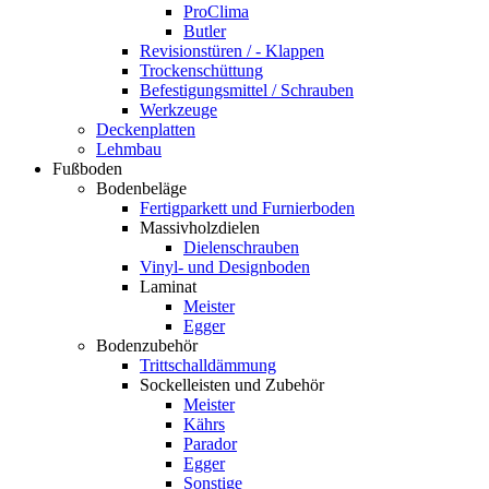
ProClima
Butler
Revisionstüren / - Klappen
Trockenschüttung
Befestigungsmittel / Schrauben
Werkzeuge
Deckenplatten
Lehmbau
Fußboden
Bodenbeläge
Fertigparkett und Furnierboden
Massivholzdielen
Dielenschrauben
Vinyl- und Designboden
Laminat
Meister
Egger
Bodenzubehör
Trittschalldämmung
Sockelleisten und Zubehör
Meister
Kährs
Parador
Egger
Sonstige