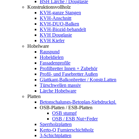
BSH Lärche / Douglasie
Konstruktionsvollholz
KVH-ganze Stangen
KVH-Anschnitt
KVH-DUO-Balken
KVH-Biozid-behandelt
KVH Douglasie
KVH Kiefer
Hobelware
Rauspund
Hobeldielen
Fassadenprofile
Profilbretter Innen + Zubehör
Profil- und Fasebretter Außen
Glattkant-Balkonbretter / Konstr.Latten
Türschwellen massiv
Lärche Hobelware
Platten
Betonschalungs-Betoplan-Siebdruckpl.
OSB-Platten / ESB-Platten
OSB stumpf
OSB / ESB Nut+Feder
Sperrholzplatten
Kerto-Q Furnierschichtholz
3-Schichtplatten