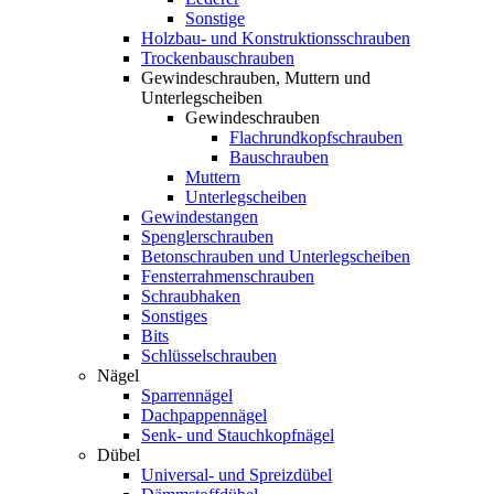
Sonstige
Holzbau- und Konstruktionsschrauben
Trockenbauschrauben
Gewindeschrauben, Muttern und
Unterlegscheiben
Gewindeschrauben
Flachrundkopfschrauben
Bauschrauben
Muttern
Unterlegscheiben
Gewindestangen
Spenglerschrauben
Betonschrauben und Unterlegscheiben
Fensterrahmenschrauben
Schraubhaken
Sonstiges
Bits
Schlüsselschrauben
Nägel
Sparrennägel
Dachpappennägel
Senk- und Stauchkopfnägel
Dübel
Universal- und Spreizdübel