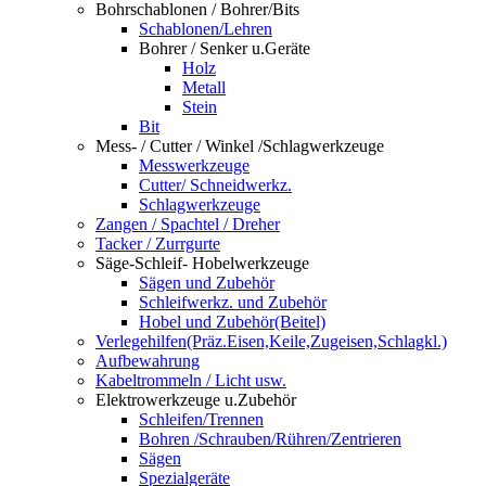
Bohrschablonen / Bohrer/Bits
Schablonen/Lehren
Bohrer / Senker u.Geräte
Holz
Metall
Stein
Bit
Mess- / Cutter / Winkel /Schlagwerkzeuge
Messwerkzeuge
Cutter/ Schneidwerkz.
Schlagwerkzeuge
Zangen / Spachtel / Dreher
Tacker / Zurrgurte
Säge-Schleif- Hobelwerkzeuge
Sägen und Zubehör
Schleifwerkz. und Zubehör
Hobel und Zubehör(Beitel)
Verlegehilfen(Präz.Eisen,Keile,Zugeisen,Schlagkl.)
Aufbewahrung
Kabeltrommeln / Licht usw.
Elektrowerkzeuge u.Zubehör
Schleifen/Trennen
Bohren /Schrauben/Rühren/Zentrieren
Sägen
Spezialgeräte