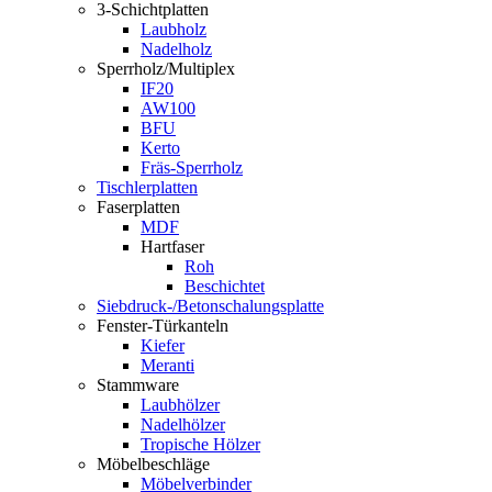
3-Schichtplatten
Laubholz
Nadelholz
Sperrholz/Multiplex
IF20
AW100
BFU
Kerto
Fräs-Sperrholz
Tischlerplatten
Faserplatten
MDF
Hartfaser
Roh
Beschichtet
Siebdruck-/Betonschalungsplatte
Fenster-Türkanteln
Kiefer
Meranti
Stammware
Laubhölzer
Nadelhölzer
Tropische Hölzer
Möbelbeschläge
Möbelverbinder