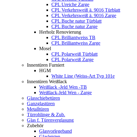
CPL Ureiche Zarge
CPL Verkehrsweiß ä. 9016 Türblatt
CPL Verkehrsweiß ä. 9016 Zarge
CPL Buche natur Türblatt
CPL Buche natur Zarge
Herholz Renovierung
CPL Brilliantweiss TB
CPL Brilliantweiss Zarge
Mosel
CPL Polarweiß Türblatt
CPL Polarweiß Zarge
Innentüren Furniert
HGM
White Line (Weiss-Art Typ 101e
Innentüren Weißlack
Weißlack -Jeld Wen -TB
Weißlack-Jeld Wen - Zarge
Glasschiebetüren
Ganzglastüren
Metalltüren
Türrohlinge & Zub.
Glas f. Türenverglasung
Zubehör
Glasvorlegeband
Glasleisten