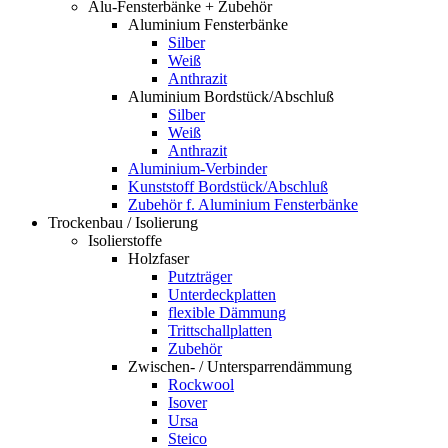
Alu-Fensterbänke + Zubehör
Aluminium Fensterbänke
Silber
Weiß
Anthrazit
Aluminium Bordstück/Abschluß
Silber
Weiß
Anthrazit
Aluminium-Verbinder
Kunststoff Bordstück/Abschluß
Zubehör f. Aluminium Fensterbänke
Trockenbau / Isolierung
Isolierstoffe
Holzfaser
Putzträger
Unterdeckplatten
flexible Dämmung
Trittschallplatten
Zubehör
Zwischen- / Untersparrendämmung
Rockwool
Isover
Ursa
Steico