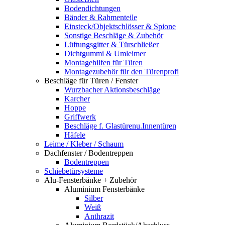
Bodendichtungen
Bänder & Rahmenteile
Einsteck/Objektschlösser & Spione
Sonstige Beschläge & Zubehör
Lüftungsgitter & Türschließer
Dichtgummi & Umleimer
Montagehilfen für Türen
Montagezubehör für den Türenprofi
Beschläge für Türen / Fenster
Wurzbacher Aktionsbeschläge
Karcher
Hoppe
Griffwerk
Beschläge f. Glastürenu.Innentüren
Häfele
Leime / Kleber / Schaum
Dachfenster / Bodentreppen
Bodentreppen
Schiebetürsysteme
Alu-Fensterbänke + Zubehör
Aluminium Fensterbänke
Silber
Weiß
Anthrazit