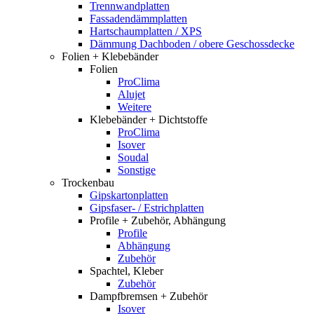
Trennwandplatten
Fassadendämmplatten
Hartschaumplatten / XPS
Dämmung Dachboden / obere Geschossdecke
Folien + Klebebänder
Folien
ProClima
Alujet
Weitere
Klebebänder + Dichtstoffe
ProClima
Isover
Soudal
Sonstige
Trockenbau
Gipskartonplatten
Gipsfaser- / Estrichplatten
Profile + Zubehör, Abhängung
Profile
Abhängung
Zubehör
Spachtel, Kleber
Zubehör
Dampfbremsen + Zubehör
Isover