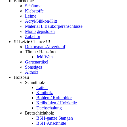
Bauchemie
Schäume
Klebstoffe
Leime
Acryl/Silikon/Kitt
Material f. Baukörperanschlüsse
Montagepistolen
Zubehör
!!! Letzte Chance !!!
Dekorspan-Abverkauf
Türen / Haustüren
Jeld Wen
Gartenartikel
Sonstiges
Altholz
Holzbau
Schnittholz
Latten
Kantholz
Bohlen / Rohhobler
Keilbohlen / Holzkeile
Dachschalung
Brettschichtholz
BSH-ganze Stangen
BSH-Anschnitte