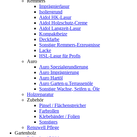
Remmers
Imprägnierlasur
Isoliergrund
Aidol HK-Lasur
Aidol Holzschutz-Creme
Aidol Langzeit-Lasur
Kompaktbeize
Deckfarbe
Sonstige Remmers-Erzeugnisse
Lacke
HSL-Lasur für Profis
Auro
Auro Spezialgrundierung
Auro Imprägnierung
Auro Hartöl
Auro Garten-u.Terrassenöle
Sonstige Wachse, Seifen u. Öle
Holzreparatur
Zubehör
Pinsel / Flächenstreicher
Farbrollen
Klebebänder / Folien
Sonstiges
Renuwell Pflege
Gartenholz