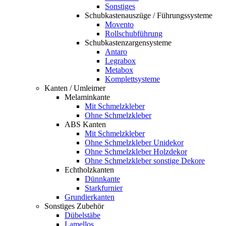
Sonstiges
Schubkastenauszüge / Führungssysteme
Movento
Rollschubführung
Schubkastenzargensysteme
Antaro
Legrabox
Metabox
Komplettsysteme
Kanten / Umleimer
Melaminkante
Mit Schmelzkleber
Ohne Schmelzkleber
ABS Kanten
Mit Schmelzkleber
Ohne Schmelzkleber Unidekor
Ohne Schmelzkleber Holzdekor
Ohne Schmelzkleber sonstige Dekore
Echtholzkanten
Dünnkante
Starkfurnier
Grundierkanten
Sonstiges Zubehör
Dübelstäbe
Lamellos