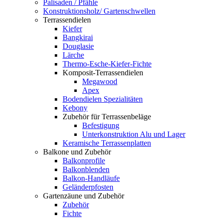
Palisaden / Pfähle
Konstruktionsholz/ Gartenschwellen
Terrassendielen
Kiefer
Bangkirai
Douglasie
Lärche
Thermo-Esche-Kiefer-Fichte
Komposit-Terrassendielen
Megawood
Apex
Bodendielen Spezialitäten
Kebony
Zubehör für Terrassenbeläge
Befestigung
Unterkonstruktion Alu und Lager
Keramische Terrassenplatten
Balkone und Zubehör
Balkonprofile
Balkonblenden
Balkon-Handläufe
Geländerpfosten
Gartenzäune und Zubehör
Zubehör
Fichte