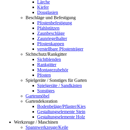
Lärche
Kiefer
Douglasien
Beschläge und Befestigung
Pfostenbefestigung
Pfahlstützen
Zaunbeschläge
Zaunriegelhalter
Pfostenkappen
verstellbare Pfostenträger
Sichtschutz/Rankgitter
Sichtblenden
Rankgitter
Montagezubehör
Pfosten
Spielgeräte / Sonstiges für Garten
Spielgeräte / Sandkästen
Sonstiges
Gartenmöbel
Gartendekoration
Bodenbeläge/Pflaster/Kies
Gestaltungselemente Stein
Gestaltungselemente Holz
Werkzeuge / Maschinen
Spannwerkzeuge/Keile