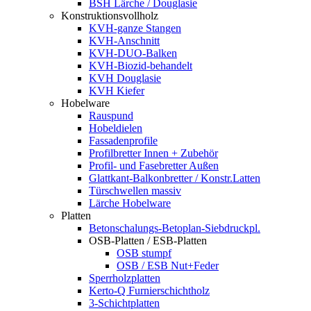
BSH Lärche / Douglasie
Konstruktionsvollholz
KVH-ganze Stangen
KVH-Anschnitt
KVH-DUO-Balken
KVH-Biozid-behandelt
KVH Douglasie
KVH Kiefer
Hobelware
Rauspund
Hobeldielen
Fassadenprofile
Profilbretter Innen + Zubehör
Profil- und Fasebretter Außen
Glattkant-Balkonbretter / Konstr.Latten
Türschwellen massiv
Lärche Hobelware
Platten
Betonschalungs-Betoplan-Siebdruckpl.
OSB-Platten / ESB-Platten
OSB stumpf
OSB / ESB Nut+Feder
Sperrholzplatten
Kerto-Q Furnierschichtholz
3-Schichtplatten