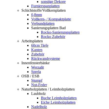
sonstige Dekore
Furnierspanplatten
Schichtstoffe/Vollkernplatten
0,8mm
Vollkern- / Kompaktplatte
Verbundplatten
Sanierungsplatten Bad
Rocko-Sanierungsplatten
Rocko Zubehör
Arbeitsplatten
60cm Tiefe
Kanten
Zubehör
Rückwandsysteme
Innenfensterbänke
Werzalit
Sprela
OSB / ESB
Stumpf
Nut-Feder
Naturholzplatten / Leimholzplatten
Laubholz
Buche Leimholzplatten
Eiche Leimholzplatten
Nadelholz