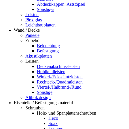
Abdeckkappen, Aststöpsel
Sonstiges
Leisten
Plexiglas
Leichtbauplatten
Wand / Decke
Paneele
Zubehör
Beleuchtung
Befestigung
Akustikplatten
Leisten
Deckenabschlussleisten
Hohlkehlleisten
Winkel-/Eckschutzleisten
Rechteck-/Quadratleisten
Viertel-/Halbrund-/Rund
Sonstige
Altholzdesign
Eisenteile / Befestigungsmaterial
Schrauben
Holz- und Spanplattenschrauben
Heco
Spax
Lederer