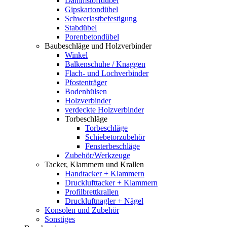
Dämmstoffdübel
Gipskartondübel
Schwerlastbefestigung
Stabdübel
Porenbetondübel
Baubeschläge und Holzverbinder
Winkel
Balkenschuhe / Knaggen
Flach- und Lochverbinder
Pfostenträger
Bodenhülsen
Holzverbinder
verdeckte Holzverbinder
Torbeschläge
Torbeschläge
Schiebetorzubehör
Fensterbeschläge
Zubehör/Werkzeuge
Tacker, Klammern und Krallen
Handtacker + Klammern
Drucklufttacker + Klammern
Profilbrettkrallen
Druckluftnagler + Nägel
Konsolen und Zubehör
Sonstiges