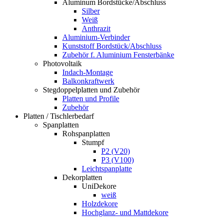
Aluminum Bordstücke/Abschluss
Silber
Weiß
Anthrazit
Aluminium-Verbinder
Kunststoff Bordstück/Abschluss
Zubehör f. Aluminium Fensterbänke
Photovoltaik
Indach-Montage
Balkonkraftwerk
Stegdoppelplatten und Zubehör
Platten und Profile
Zubehör
Platten / Tischlerbedarf
Spanplatten
Rohspanplatten
Stumpf
P2 (V20)
P3 (V100)
Leichtspanplatte
Dekorplatten
UniDekore
weiß
Holzdekore
Hochglanz- und Mattdekore