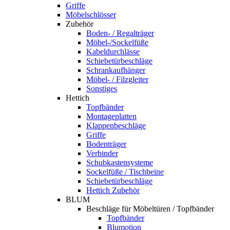
Griffe
Möbelschlösser
Zubehör
Boden- / Regalträger
Möbel-/Sockelfüße
Kabeldurchlässe
Schiebetürbeschläge
Schrankaufhänger
Möbel- / Filzgleiter
Sonstiges
Hettich
Topfbänder
Montageplatten
Klappenbeschläge
Griffe
Bodenträger
Verbinder
Schubkastensysteme
Sockelfüße / Tischbeine
Schiebetürbeschläge
Hettich Zubehör
BLUM
Beschläge für Möbeltüren / Topfbänder
Topfbänder
Blumotion