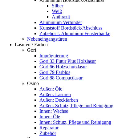
Aluminium Bordstück/Abschluss
Silber
Weiß
Anthrazit
Aluminium Verbinder
Kunststoff Bordstück/Abschluss
Zubehör f. Aluminium Fensterbänke
Nebeneingangstüren
Lasuren / Farben
Gori
Imprägnierung
Gori 33 Futur Plus Holzlasur
Gori 66 Holzschutzlasur
Gori 79 Farblos
Gori 88 Compactlasur
Osmo
Außen: Öle
Außen: Lasuren
Außen: Deckfarben
Außen: Schutz, Pflege und Reinigung
Innen: Wachse
Innen: Öle
Innen: Schutz, Pflege und Reinigung
Reparatur
Zubehör