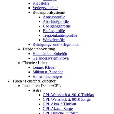
Klebstoffe
Verlegezubehör
Bodenprofilsysteme
Anpassprofile
Abschlußprofile
Übergangsprofile
Einfassprofile
Treppenkantenprofile
Winkelprofile
Reinigungs- und Pflegemittel
Treppenrenovierung
Handläufe u.Zubehör
Geländersystem Prova
Chemie / Leime
Leime, Kleber
Silikon u. Zubehör
Hartwachsstangen
Türen / Fenster & Zubehör
Innentüren Dekor+CPL
Astra
CPL Weisslack ä. 9010 Türblatt
CPL Weisslack ä. 9010 Zarge
CPL Akazie Türblatt
CPL Akazie Zarge
CPL Ureiche Türblatt