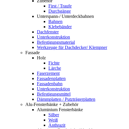
Zubehör
First / Traufe
Durchgänge
Unterspann-/ Unterdeckbahnen
Bahnen
Klebebänder
Dachfenster
Unterkonstruktion
Befestigungsmaterial
Werkzeuge für Dachdecker/ Klempner
Fassade
Holz
Fichte
Lärche
Faserzement
Fassadenplatten
Fassadenbahn
Unterkonstruktion
Befestigungsmittel
Dämmplatten / Putzträgerplatten
Alu-Fensterbänke + Zubehör
Aluminium Fensterbänke
Silber
Weiß
Anthrazit