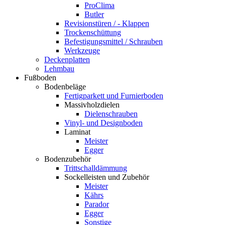
ProClima
Butler
Revisionstüren / - Klappen
Trockenschüttung
Befestigungsmittel / Schrauben
Werkzeuge
Deckenplatten
Lehmbau
Fußboden
Bodenbeläge
Fertigparkett und Furnierboden
Massivholzdielen
Dielenschrauben
Vinyl- und Designboden
Laminat
Meister
Egger
Bodenzubehör
Trittschalldämmung
Sockelleisten und Zubehör
Meister
Kährs
Parador
Egger
Sonstige