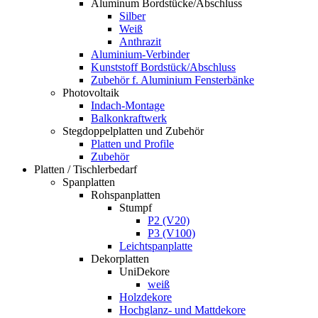
Aluminum Bordstücke/Abschluss
Silber
Weiß
Anthrazit
Aluminium-Verbinder
Kunststoff Bordstück/Abschluss
Zubehör f. Aluminium Fensterbänke
Photovoltaik
Indach-Montage
Balkonkraftwerk
Stegdoppelplatten und Zubehör
Platten und Profile
Zubehör
Platten / Tischlerbedarf
Spanplatten
Rohspanplatten
Stumpf
P2 (V20)
P3 (V100)
Leichtspanplatte
Dekorplatten
UniDekore
weiß
Holzdekore
Hochglanz- und Mattdekore