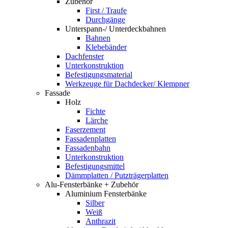
Zubehör
First / Traufe
Durchgänge
Unterspann-/ Unterdeckbahnen
Bahnen
Klebebänder
Dachfenster
Unterkonstruktion
Befestigungsmaterial
Werkzeuge für Dachdecker/ Klempner
Fassade
Holz
Fichte
Lärche
Faserzement
Fassadenplatten
Fassadenbahn
Unterkonstruktion
Befestigungsmittel
Dämmplatten / Putzträgerplatten
Alu-Fensterbänke + Zubehör
Aluminium Fensterbänke
Silber
Weiß
Anthrazit