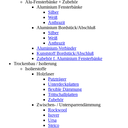
Alu-Fensterbänke + Zubehör
Aluminium Fensterbänke
Silber
Weiß
Anthrazit
Aluminium Bordstück/Abschluß
Silber
Weiß
Anthrazit
Aluminium-Verbinder
Kunststoff Bordstück/Abschluß
Zubehör f. Aluminium Fensterbänke
Trockenbau / Isolierung
Isolierstoffe
Holzfaser
Putzträger
Unterdeckplatten
flexible Dämmung
Trittschallplatten
Zubehör
Zwischen- / Untersparrendämmung
Rockwool
Isover
Ursa
Steico