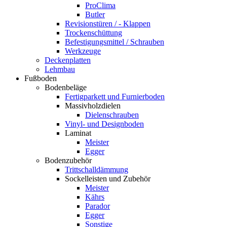
ProClima
Butler
Revisionstüren / - Klappen
Trockenschüttung
Befestigungsmittel / Schrauben
Werkzeuge
Deckenplatten
Lehmbau
Fußboden
Bodenbeläge
Fertigparkett und Furnierboden
Massivholzdielen
Dielenschrauben
Vinyl- und Designboden
Laminat
Meister
Egger
Bodenzubehör
Trittschalldämmung
Sockelleisten und Zubehör
Meister
Kährs
Parador
Egger
Sonstige