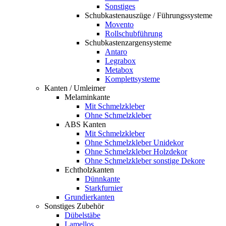
Sonstiges
Schubkastenauszüge / Führungssysteme
Movento
Rollschubführung
Schubkastenzargensysteme
Antaro
Legrabox
Metabox
Komplettsysteme
Kanten / Umleimer
Melaminkante
Mit Schmelzkleber
Ohne Schmelzkleber
ABS Kanten
Mit Schmelzkleber
Ohne Schmelzkleber Unidekor
Ohne Schmelzkleber Holzdekor
Ohne Schmelzkleber sonstige Dekore
Echtholzkanten
Dünnkante
Starkfurnier
Grundierkanten
Sonstiges Zubehör
Dübelstäbe
Lamellos