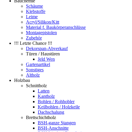
Bauchemie
Schäume
Klebstoffe
Leime
Acryl/Silikon/Kitt
Material f. Baukörperanschlüsse
Montagepistolen
Zubehör
!!! Letzte Chance !!!
Dekorspan-Abverkauf
Türen / Haustüren
Jeld Wen
Gartenartikel
Sonstiges
Altholz
Holzbau
Schnittholz
Latten
Kantholz
Bohlen / Rohhobler
Keilbohlen / Holzkeile
Dachschalung
Brettschichtholz
BSH-ganze Stangen
BSH-Anschnitte