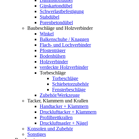
Dämmstoffdübel
Gipskartondübel
Schwerlastbefestigung
Stabdübel
Porenbetondübel
Baubeschläge und Holzverbinder
Winkel
Balkenschuhe / Knaggen
Flach- und Lochverbinder
Pfostenträger
Bodenhülsen
Holzverbinder
verdeckte Holzverbinder
Torbeschläge
Torbeschläge
Schiebetorzubehör
Fensterbeschläge
Zubehör/Werkzeuge
Tacker, Klammern und Krallen
Handtacker + Klammern
Drucklufttacker + Klammern
Profilbrettkrallen
Druckluftnagler + Nägel
Konsolen und Zubehör
Sonstiges