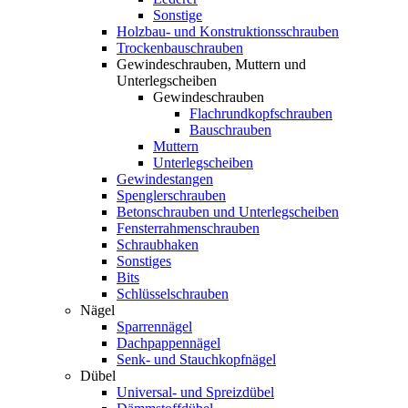
Sonstige
Holzbau- und Konstruktionsschrauben
Trockenbauschrauben
Gewindeschrauben, Muttern und
Unterlegscheiben
Gewindeschrauben
Flachrundkopfschrauben
Bauschrauben
Muttern
Unterlegscheiben
Gewindestangen
Spenglerschrauben
Betonschrauben und Unterlegscheiben
Fensterrahmenschrauben
Schraubhaken
Sonstiges
Bits
Schlüsselschrauben
Nägel
Sparrennägel
Dachpappennägel
Senk- und Stauchkopfnägel
Dübel
Universal- und Spreizdübel