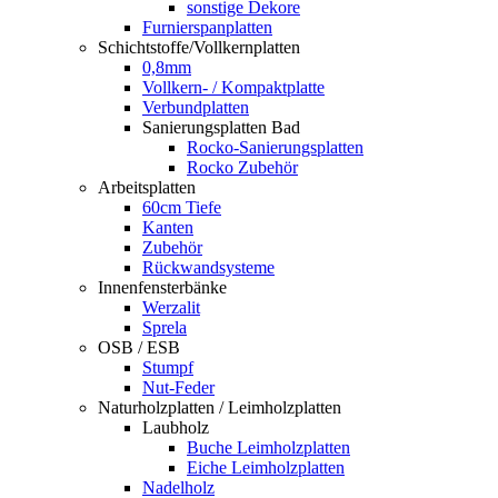
sonstige Dekore
Furnierspanplatten
Schichtstoffe/Vollkernplatten
0,8mm
Vollkern- / Kompaktplatte
Verbundplatten
Sanierungsplatten Bad
Rocko-Sanierungsplatten
Rocko Zubehör
Arbeitsplatten
60cm Tiefe
Kanten
Zubehör
Rückwandsysteme
Innenfensterbänke
Werzalit
Sprela
OSB / ESB
Stumpf
Nut-Feder
Naturholzplatten / Leimholzplatten
Laubholz
Buche Leimholzplatten
Eiche Leimholzplatten
Nadelholz