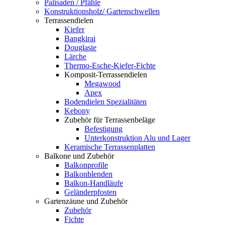
Palisaden / Pfähle
Konstruktionsholz/ Gartenschwellen
Terrassendielen
Kiefer
Bangkirai
Douglasie
Lärche
Thermo-Esche-Kiefer-Fichte
Komposit-Terrassendielen
Megawood
Apex
Bodendielen Spezialitäten
Kebony
Zubehör für Terrassenbeläge
Befestigung
Unterkonstruktion Alu und Lager
Keramische Terrassenplatten
Balkone und Zubehör
Balkonprofile
Balkonblenden
Balkon-Handläufe
Geländerpfosten
Gartenzäune und Zubehör
Zubehör
Fichte