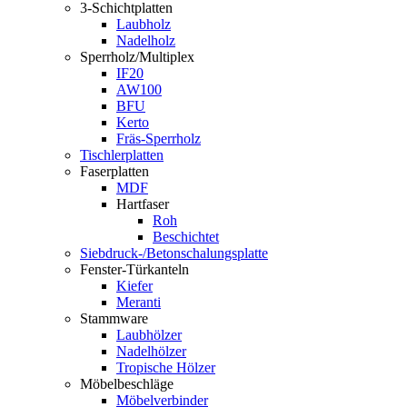
3-Schichtplatten
Laubholz
Nadelholz
Sperrholz/Multiplex
IF20
AW100
BFU
Kerto
Fräs-Sperrholz
Tischlerplatten
Faserplatten
MDF
Hartfaser
Roh
Beschichtet
Siebdruck-/Betonschalungsplatte
Fenster-Türkanteln
Kiefer
Meranti
Stammware
Laubhölzer
Nadelhölzer
Tropische Hölzer
Möbelbeschläge
Möbelverbinder