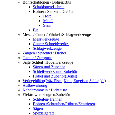
Bohrschablonen / Bohrer/Bits
Schablonen/Lehren
Bohrer / Senker u.Geräte
Holz
Metall
Stein
Bit
Mess- / Cutter / Winkel /Schlagwerkzeuge
Messwerkzeuge
Cutter/ Schneidwerkz.
Schlagwerkzeuge
Zangen / Spachtel / Dreher
Tacker / Zurrgurte
Säge-Schleif- Hobelwerkzeuge
Sägen und Zubehör
Schleifwerkz. und Zubehör
Hobel und Zubehör(Beitel)
Verlegehilfen(Präz.Eisen,Keile,Zugeisen,Schlagkl.)
Aufbewahrung
Kabeltrommeln / Licht usw.
Elektrowerkzeuge u.Zubehör
Schleifen/Trennen
Bohren /Schrauben/Rühren/Zentrieren
Sägen
Spezialgeräte