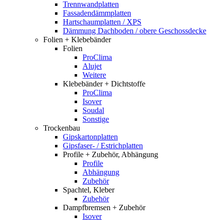
Trennwandplatten
Fassadendämmplatten
Hartschaumplatten / XPS
Dämmung Dachboden / obere Geschossdecke
Folien + Klebebänder
Folien
ProClima
Alujet
Weitere
Klebebänder + Dichtstoffe
ProClima
Isover
Soudal
Sonstige
Trockenbau
Gipskartonplatten
Gipsfaser- / Estrichplatten
Profile + Zubehör, Abhängung
Profile
Abhängung
Zubehör
Spachtel, Kleber
Zubehör
Dampfbremsen + Zubehör
Isover