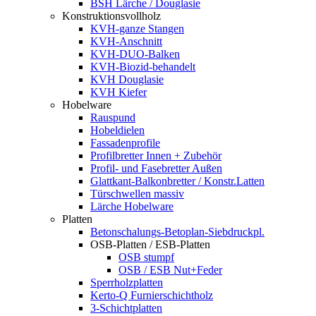
BSH Lärche / Douglasie
Konstruktionsvollholz
KVH-ganze Stangen
KVH-Anschnitt
KVH-DUO-Balken
KVH-Biozid-behandelt
KVH Douglasie
KVH Kiefer
Hobelware
Rauspund
Hobeldielen
Fassadenprofile
Profilbretter Innen + Zubehör
Profil- und Fasebretter Außen
Glattkant-Balkonbretter / Konstr.Latten
Türschwellen massiv
Lärche Hobelware
Platten
Betonschalungs-Betoplan-Siebdruckpl.
OSB-Platten / ESB-Platten
OSB stumpf
OSB / ESB Nut+Feder
Sperrholzplatten
Kerto-Q Furnierschichtholz
3-Schichtplatten