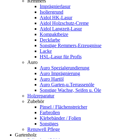
Remmers
Imprägnierlasur
Isoliergrund
Aidol HK-Lasur
Aidol Holzschutz-Creme
Aidol Langzeit-Lasur
Kompaktbeize
Deckfarbe
Sonstige Remmers-Erzeugnisse
Lacke
HSL-Lasur für Profis
Auro
Auro Spezialgrundierung
Auro Imprägnierung
Auro Hartöl
Auro Garten-u.Terrassenöle
Sonstige Wachse, Seifen u. Öle
Holzreparatur
Zubehör
Pinsel / Flächenstreicher
Farbrollen
Klebebänder / Folien
Sonstiges
Renuwell Pflege
Gartenholz