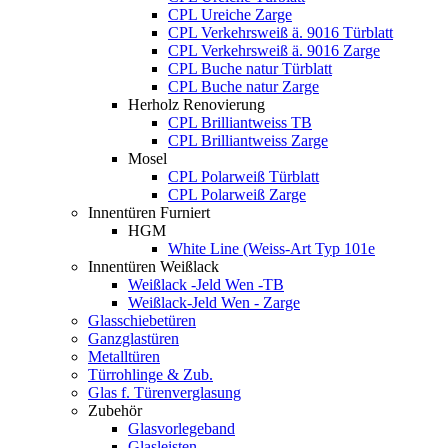
CPL Ureiche Zarge
CPL Verkehrsweiß ä. 9016 Türblatt
CPL Verkehrsweiß ä. 9016 Zarge
CPL Buche natur Türblatt
CPL Buche natur Zarge
Herholz Renovierung
CPL Brilliantweiss TB
CPL Brilliantweiss Zarge
Mosel
CPL Polarweiß Türblatt
CPL Polarweiß Zarge
Innentüren Furniert
HGM
White Line (Weiss-Art Typ 101e
Innentüren Weißlack
Weißlack -Jeld Wen -TB
Weißlack-Jeld Wen - Zarge
Glasschiebetüren
Ganzglastüren
Metalltüren
Türrohlinge & Zub.
Glas f. Türenverglasung
Zubehör
Glasvorlegeband
Glasleisten