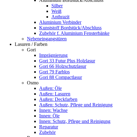
Aluminium Bordstück/Abschluss
Silber
Weiß
Anthrazit
Aluminium Verbinder
Kunststoff Bordstück/Abschluss
Zubehör f. Aluminium Fensterbänke
Nebeneingangstüren
Lasuren / Farben
Gori
Imprägnierung
Gori 33 Futur Plus Holzlasur
Gori 66 Holzschutzlasur
Gori 79 Farblos
Gori 88 Compactlasur
Osmo
Außen: Öle
Außen: Lasuren
Außen: Deckfarben
Außen: Schutz, Pflege und Reinigung
Innen: Wachse
Innen: Öle
Innen: Schutz, Pflege und Reinigung
Reparatur
Zubehör