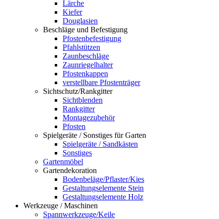
Lärche
Kiefer
Douglasien
Beschläge und Befestigung
Pfostenbefestigung
Pfahlstützen
Zaunbeschläge
Zaunriegelhalter
Pfostenkappen
verstellbare Pfostenträger
Sichtschutz/Rankgitter
Sichtblenden
Rankgitter
Montagezubehör
Pfosten
Spielgeräte / Sonstiges für Garten
Spielgeräte / Sandkästen
Sonstiges
Gartenmöbel
Gartendekoration
Bodenbeläge/Pflaster/Kies
Gestaltungselemente Stein
Gestaltungselemente Holz
Werkzeuge / Maschinen
Spannwerkzeuge/Keile