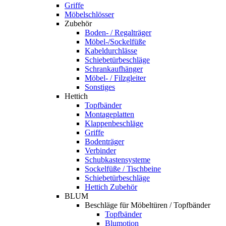
Griffe
Möbelschlösser
Zubehör
Boden- / Regalträger
Möbel-/Sockelfüße
Kabeldurchlässe
Schiebetürbeschläge
Schrankaufhänger
Möbel- / Filzgleiter
Sonstiges
Hettich
Topfbänder
Montageplatten
Klappenbeschläge
Griffe
Bodenträger
Verbinder
Schubkastensysteme
Sockelfüße / Tischbeine
Schiebetürbeschläge
Hettich Zubehör
BLUM
Beschläge für Möbeltüren / Topfbänder
Topfbänder
Blumotion