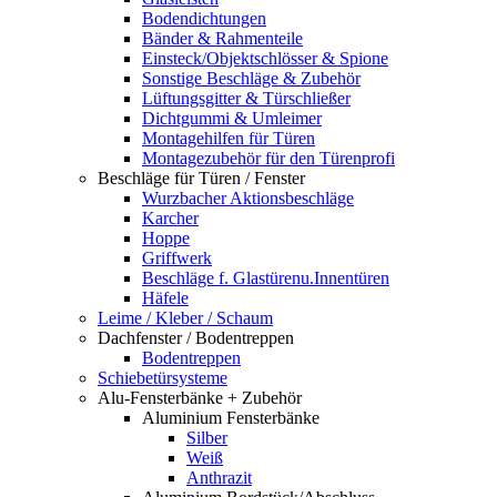
Bodendichtungen
Bänder & Rahmenteile
Einsteck/Objektschlösser & Spione
Sonstige Beschläge & Zubehör
Lüftungsgitter & Türschließer
Dichtgummi & Umleimer
Montagehilfen für Türen
Montagezubehör für den Türenprofi
Beschläge für Türen / Fenster
Wurzbacher Aktionsbeschläge
Karcher
Hoppe
Griffwerk
Beschläge f. Glastürenu.Innentüren
Häfele
Leime / Kleber / Schaum
Dachfenster / Bodentreppen
Bodentreppen
Schiebetürsysteme
Alu-Fensterbänke + Zubehör
Aluminium Fensterbänke
Silber
Weiß
Anthrazit