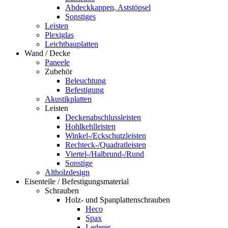
Abdeckkappen, Aststöpsel
Sonstiges
Leisten
Plexiglas
Leichtbauplatten
Wand / Decke
Paneele
Zubehör
Beleuchtung
Befestigung
Akustikplatten
Leisten
Deckenabschlussleisten
Hohlkehlleisten
Winkel-/Eckschutzleisten
Rechteck-/Quadratleisten
Viertel-/Halbrund-/Rund
Sonstige
Altholzdesign
Eisenteile / Befestigungsmaterial
Schrauben
Holz- und Spanplattenschrauben
Heco
Spax
Lederer