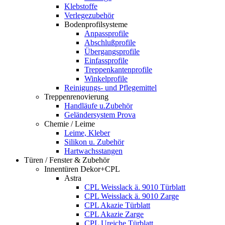
Klebstoffe
Verlegezubehör
Bodenprofilsysteme
Anpassprofile
Abschlußprofile
Übergangsprofile
Einfassprofile
Treppenkantenprofile
Winkelprofile
Reinigungs- und Pflegemittel
Treppenrenovierung
Handläufe u.Zubehör
Geländersystem Prova
Chemie / Leime
Leime, Kleber
Silikon u. Zubehör
Hartwachsstangen
Türen / Fenster & Zubehör
Innentüren Dekor+CPL
Astra
CPL Weisslack ä. 9010 Türblatt
CPL Weisslack ä. 9010 Zarge
CPL Akazie Türblatt
CPL Akazie Zarge
CPL Ureiche Türblatt