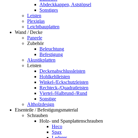
Abdeckkappen, Aststöpsel
Sonstiges
Leisten
Plexiglas
Leichtbauplatten
Wand / Decke
Paneele
Zubehör
Beleuchtung
Befestigung
Akustikplatten
Leisten
Deckenabschlussleisten
Hohlkehlleisten
Winkel-/Eckschutzleisten
Rechteck-/Quadratleisten
Viertel-/Halbrund-/Rund
Sonstige
Altholzdesign
Eisenteile / Befestigungsmaterial
Schrauben
Holz- und Spanplattenschrauben
Heco
Spax
Lederer