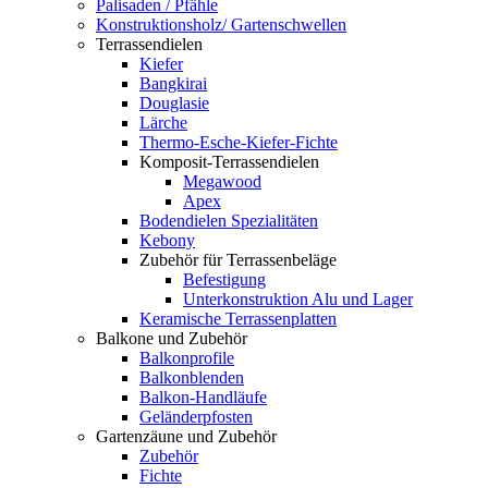
Palisaden / Pfähle
Konstruktionsholz/ Gartenschwellen
Terrassendielen
Kiefer
Bangkirai
Douglasie
Lärche
Thermo-Esche-Kiefer-Fichte
Komposit-Terrassendielen
Megawood
Apex
Bodendielen Spezialitäten
Kebony
Zubehör für Terrassenbeläge
Befestigung
Unterkonstruktion Alu und Lager
Keramische Terrassenplatten
Balkone und Zubehör
Balkonprofile
Balkonblenden
Balkon-Handläufe
Geländerpfosten
Gartenzäune und Zubehör
Zubehör
Fichte