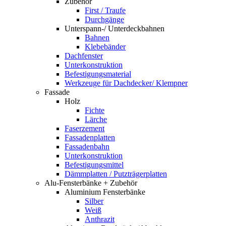
Zubehör
First / Traufe
Durchgänge
Unterspann-/ Unterdeckbahnen
Bahnen
Klebebänder
Dachfenster
Unterkonstruktion
Befestigungsmaterial
Werkzeuge für Dachdecker/ Klempner
Fassade
Holz
Fichte
Lärche
Faserzement
Fassadenplatten
Fassadenbahn
Unterkonstruktion
Befestigungsmittel
Dämmplatten / Putzträgerplatten
Alu-Fensterbänke + Zubehör
Aluminium Fensterbänke
Silber
Weiß
Anthrazit