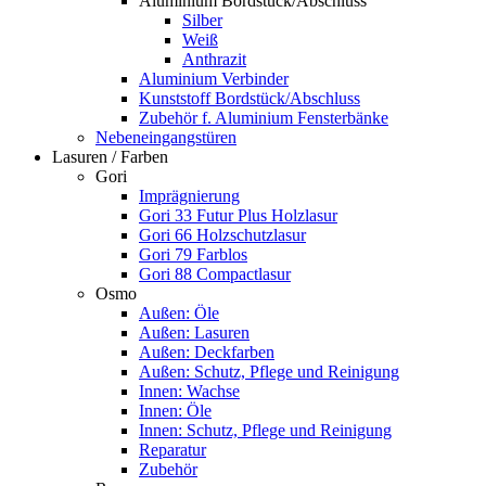
Aluminium Bordstück/Abschluss
Silber
Weiß
Anthrazit
Aluminium Verbinder
Kunststoff Bordstück/Abschluss
Zubehör f. Aluminium Fensterbänke
Nebeneingangstüren
Lasuren / Farben
Gori
Imprägnierung
Gori 33 Futur Plus Holzlasur
Gori 66 Holzschutzlasur
Gori 79 Farblos
Gori 88 Compactlasur
Osmo
Außen: Öle
Außen: Lasuren
Außen: Deckfarben
Außen: Schutz, Pflege und Reinigung
Innen: Wachse
Innen: Öle
Innen: Schutz, Pflege und Reinigung
Reparatur
Zubehör