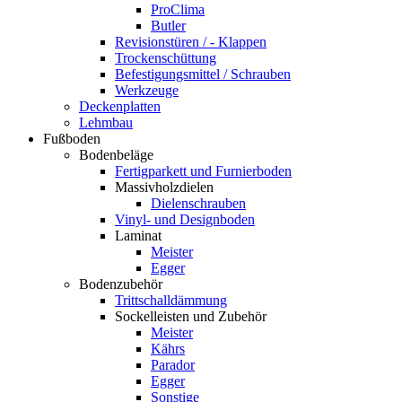
ProClima
Butler
Revisionstüren / - Klappen
Trockenschüttung
Befestigungsmittel / Schrauben
Werkzeuge
Deckenplatten
Lehmbau
Fußboden
Bodenbeläge
Fertigparkett und Furnierboden
Massivholzdielen
Dielenschrauben
Vinyl- und Designboden
Laminat
Meister
Egger
Bodenzubehör
Trittschalldämmung
Sockelleisten und Zubehör
Meister
Kährs
Parador
Egger
Sonstige