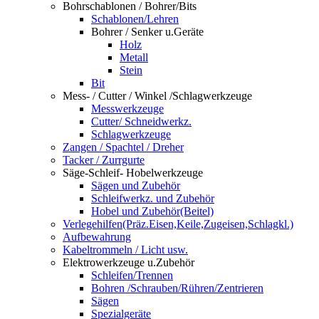
Bohrschablonen / Bohrer/Bits
Schablonen/Lehren
Bohrer / Senker u.Geräte
Holz
Metall
Stein
Bit
Mess- / Cutter / Winkel /Schlagwerkzeuge
Messwerkzeuge
Cutter/ Schneidwerkz.
Schlagwerkzeuge
Zangen / Spachtel / Dreher
Tacker / Zurrgurte
Säge-Schleif- Hobelwerkzeuge
Sägen und Zubehör
Schleifwerkz. und Zubehör
Hobel und Zubehör(Beitel)
Verlegehilfen(Präz.Eisen,Keile,Zugeisen,Schlagkl.)
Aufbewahrung
Kabeltrommeln / Licht usw.
Elektrowerkzeuge u.Zubehör
Schleifen/Trennen
Bohren /Schrauben/Rühren/Zentrieren
Sägen
Spezialgeräte