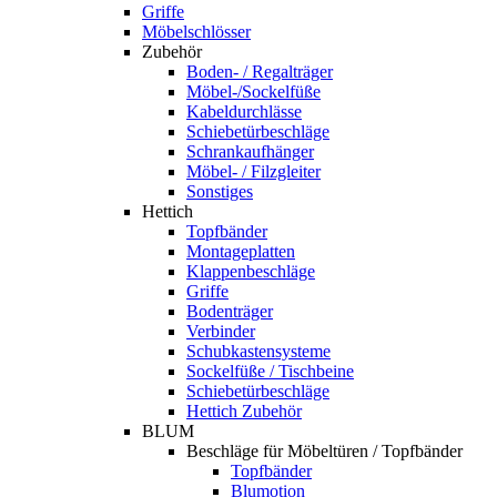
Griffe
Möbelschlösser
Zubehör
Boden- / Regalträger
Möbel-/Sockelfüße
Kabeldurchlässe
Schiebetürbeschläge
Schrankaufhänger
Möbel- / Filzgleiter
Sonstiges
Hettich
Topfbänder
Montageplatten
Klappenbeschläge
Griffe
Bodenträger
Verbinder
Schubkastensysteme
Sockelfüße / Tischbeine
Schiebetürbeschläge
Hettich Zubehör
BLUM
Beschläge für Möbeltüren / Topfbänder
Topfbänder
Blumotion