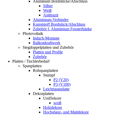
Aluminum Bordstücke/Abschluss
Silber
Weiß
Anthrazit
Aluminium-Verbinder
Kunststoff Bordstück/Abschluss
Zubehör f. Aluminium Fensterbänke
Photovoltaik
Indach-Montage
Balkonkraftwerk
Stegdoppelplatten und Zubehör
Platten und Profile
Zubehör
Platten / Tischlerbedarf
Spanplatten
Rohspanplatten
Stumpf
P2 (V20)
P3 (V100)
Leichtspanplatte
Dekorplatten
UniDekore
weiß
Holzdekore
Hochglanz- und Mattdekore