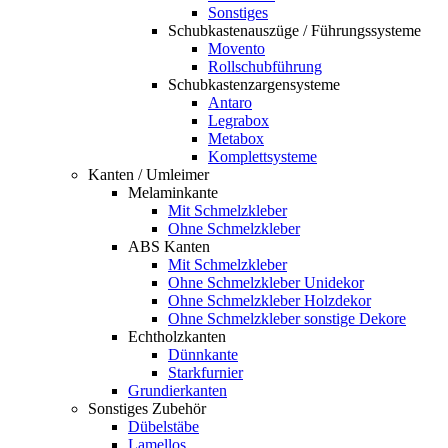
Sonstiges
Schubkastenauszüge / Führungssysteme
Movento
Rollschubführung
Schubkastenzargensysteme
Antaro
Legrabox
Metabox
Komplettsysteme
Kanten / Umleimer
Melaminkante
Mit Schmelzkleber
Ohne Schmelzkleber
ABS Kanten
Mit Schmelzkleber
Ohne Schmelzkleber Unidekor
Ohne Schmelzkleber Holzdekor
Ohne Schmelzkleber sonstige Dekore
Echtholzkanten
Dünnkante
Starkfurnier
Grundierkanten
Sonstiges Zubehör
Dübelstäbe
Lamellos