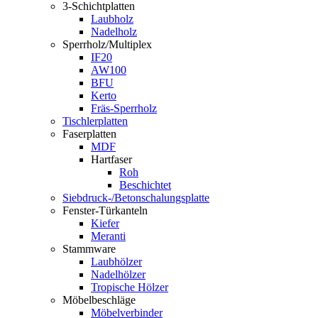
3-Schichtplatten
Laubholz
Nadelholz
Sperrholz/Multiplex
IF20
AW100
BFU
Kerto
Fräs-Sperrholz
Tischlerplatten
Faserplatten
MDF
Hartfaser
Roh
Beschichtet
Siebdruck-/Betonschalungsplatte
Fenster-Türkanteln
Kiefer
Meranti
Stammware
Laubhölzer
Nadelhölzer
Tropische Hölzer
Möbelbeschläge
Möbelverbinder