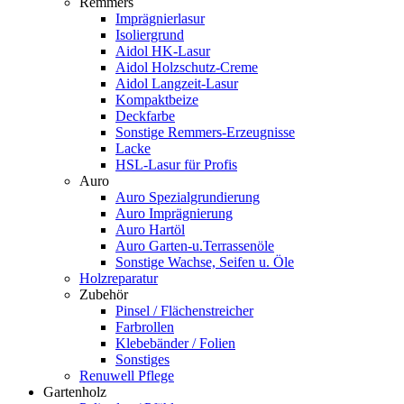
Remmers
Imprägnierlasur
Isoliergrund
Aidol HK-Lasur
Aidol Holzschutz-Creme
Aidol Langzeit-Lasur
Kompaktbeize
Deckfarbe
Sonstige Remmers-Erzeugnisse
Lacke
HSL-Lasur für Profis
Auro
Auro Spezialgrundierung
Auro Imprägnierung
Auro Hartöl
Auro Garten-u.Terrassenöle
Sonstige Wachse, Seifen u. Öle
Holzreparatur
Zubehör
Pinsel / Flächenstreicher
Farbrollen
Klebebänder / Folien
Sonstiges
Renuwell Pflege
Gartenholz