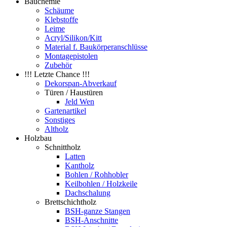
Bauchemie
Schäume
Klebstoffe
Leime
Acryl/Silikon/Kitt
Material f. Baukörperanschlüsse
Montagepistolen
Zubehör
!!! Letzte Chance !!!
Dekorspan-Abverkauf
Türen / Haustüren
Jeld Wen
Gartenartikel
Sonstiges
Altholz
Holzbau
Schnittholz
Latten
Kantholz
Bohlen / Rohhobler
Keilbohlen / Holzkeile
Dachschalung
Brettschichtholz
BSH-ganze Stangen
BSH-Anschnitte