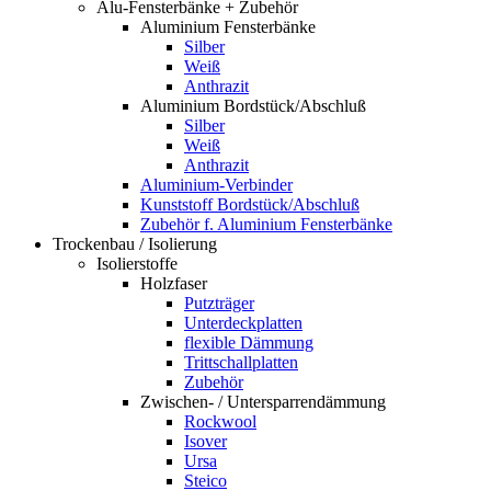
Alu-Fensterbänke + Zubehör
Aluminium Fensterbänke
Silber
Weiß
Anthrazit
Aluminium Bordstück/Abschluß
Silber
Weiß
Anthrazit
Aluminium-Verbinder
Kunststoff Bordstück/Abschluß
Zubehör f. Aluminium Fensterbänke
Trockenbau / Isolierung
Isolierstoffe
Holzfaser
Putzträger
Unterdeckplatten
flexible Dämmung
Trittschallplatten
Zubehör
Zwischen- / Untersparrendämmung
Rockwool
Isover
Ursa
Steico