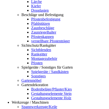
Lärche
Kiefer
Douglasien
Beschläge und Befestigung
Pfostenbefestigung
Pfahlstützen
Zaunbeschläge
Zaunriegelhalter
Pfostenkappen
verstellbare Pfostenträger
Sichtschutz/Rankgitter
Sichtblenden
Rankgitter
Montagezubehör
Pfosten
Spielgeräte / Sonstiges für Garten
Spielgeräte / Sandkästen
Sonstiges
Gartenmöbel
Gartendekoration
Bodenbeläge/Pflaster/Kies
Gestaltungselemente Stein
Gestaltungselemente Holz
Werkzeuge / Maschinen
Spannwerkzeuge/Keile