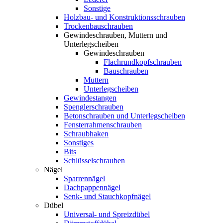
Sonstige
Holzbau- und Konstruktionsschrauben
Trockenbauschrauben
Gewindeschrauben, Muttern und
Unterlegscheiben
Gewindeschrauben
Flachrundkopfschrauben
Bauschrauben
Muttern
Unterlegscheiben
Gewindestangen
Spenglerschrauben
Betonschrauben und Unterlegscheiben
Fensterrahmenschrauben
Schraubhaken
Sonstiges
Bits
Schlüsselschrauben
Nägel
Sparrennägel
Dachpappennägel
Senk- und Stauchkopfnägel
Dübel
Universal- und Spreizdübel