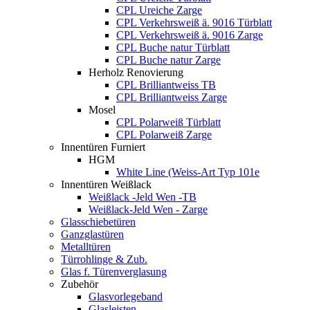
CPL Ureiche Zarge
CPL Verkehrsweiß ä. 9016 Türblatt
CPL Verkehrsweiß ä. 9016 Zarge
CPL Buche natur Türblatt
CPL Buche natur Zarge
Herholz Renovierung
CPL Brilliantweiss TB
CPL Brilliantweiss Zarge
Mosel
CPL Polarweiß Türblatt
CPL Polarweiß Zarge
Innentüren Furniert
HGM
White Line (Weiss-Art Typ 101e
Innentüren Weißlack
Weißlack -Jeld Wen -TB
Weißlack-Jeld Wen - Zarge
Glasschiebetüren
Ganzglastüren
Metalltüren
Türrohlinge & Zub.
Glas f. Türenverglasung
Zubehör
Glasvorlegeband
Glasleisten