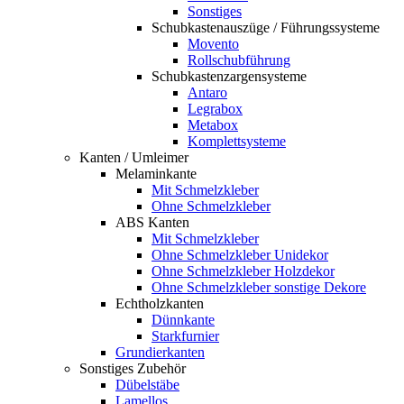
Sonstiges
Schubkastenauszüge / Führungssysteme
Movento
Rollschubführung
Schubkastenzargensysteme
Antaro
Legrabox
Metabox
Komplettsysteme
Kanten / Umleimer
Melaminkante
Mit Schmelzkleber
Ohne Schmelzkleber
ABS Kanten
Mit Schmelzkleber
Ohne Schmelzkleber Unidekor
Ohne Schmelzkleber Holzdekor
Ohne Schmelzkleber sonstige Dekore
Echtholzkanten
Dünnkante
Starkfurnier
Grundierkanten
Sonstiges Zubehör
Dübelstäbe
Lamellos