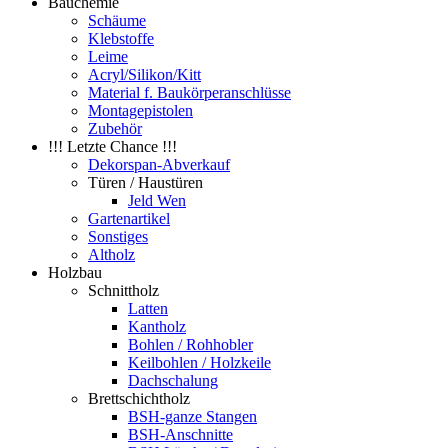
Bauchemie
Schäume
Klebstoffe
Leime
Acryl/Silikon/Kitt
Material f. Baukörperanschlüsse
Montagepistolen
Zubehör
!!! Letzte Chance !!!
Dekorspan-Abverkauf
Türen / Haustüren
Jeld Wen
Gartenartikel
Sonstiges
Altholz
Holzbau
Schnittholz
Latten
Kantholz
Bohlen / Rohhobler
Keilbohlen / Holzkeile
Dachschalung
Brettschichtholz
BSH-ganze Stangen
BSH-Anschnitte