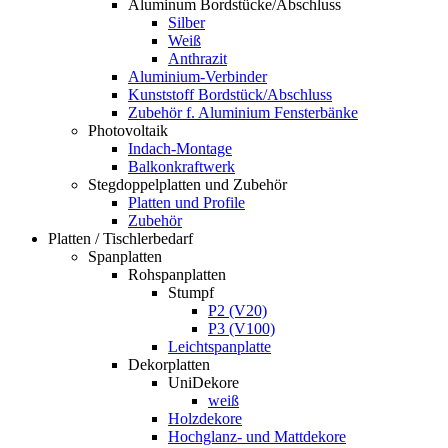
Aluminum Bordstücke/Abschluss
Silber
Weiß
Anthrazit
Aluminium-Verbinder
Kunststoff Bordstück/Abschluss
Zubehör f. Aluminium Fensterbänke
Photovoltaik
Indach-Montage
Balkonkraftwerk
Stegdoppelplatten und Zubehör
Platten und Profile
Zubehör
Platten / Tischlerbedarf
Spanplatten
Rohspanplatten
Stumpf
P2 (V20)
P3 (V100)
Leichtspanplatte
Dekorplatten
UniDekore
weiß
Holzdekore
Hochglanz- und Mattdekore