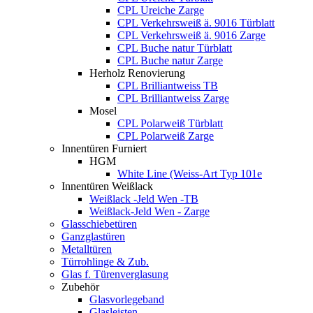
CPL Ureiche Zarge
CPL Verkehrsweiß ä. 9016 Türblatt
CPL Verkehrsweiß ä. 9016 Zarge
CPL Buche natur Türblatt
CPL Buche natur Zarge
Herholz Renovierung
CPL Brilliantweiss TB
CPL Brilliantweiss Zarge
Mosel
CPL Polarweiß Türblatt
CPL Polarweiß Zarge
Innentüren Furniert
HGM
White Line (Weiss-Art Typ 101e
Innentüren Weißlack
Weißlack -Jeld Wen -TB
Weißlack-Jeld Wen - Zarge
Glasschiebetüren
Ganzglastüren
Metalltüren
Türrohlinge & Zub.
Glas f. Türenverglasung
Zubehör
Glasvorlegeband
Glasleisten