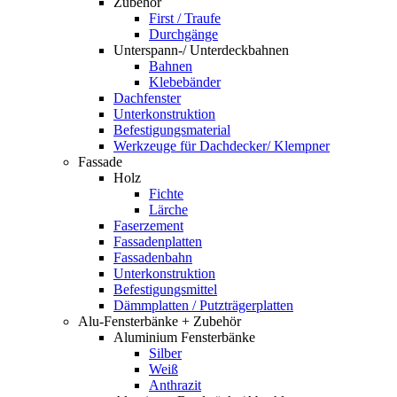
Zubehör
First / Traufe
Durchgänge
Unterspann-/ Unterdeckbahnen
Bahnen
Klebebänder
Dachfenster
Unterkonstruktion
Befestigungsmaterial
Werkzeuge für Dachdecker/ Klempner
Fassade
Holz
Fichte
Lärche
Faserzement
Fassadenplatten
Fassadenbahn
Unterkonstruktion
Befestigungsmittel
Dämmplatten / Putzträgerplatten
Alu-Fensterbänke + Zubehör
Aluminium Fensterbänke
Silber
Weiß
Anthrazit