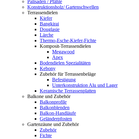
Palisaden / Pfähle
Konstruktionsholz/ Gartenschwellen
Terrassendielen
Kiefer
Bangkirai
Douglasie
Lärche
Thermo-Esche-Kiefer-Fichte
Komposit-Terrassendielen
Megawood
Apex
Bodendielen Spezialitäten
Kebony
Zubehör für Terrassenbeläge
Befestigung
Unterkonstruktion Alu und Lager
Keramische Terrassenplatten
Balkone und Zubehör
Balkonprofile
Balkonblenden
Balkon-Handläufe
Geländerpfosten
Gartenzäune und Zubehör
Zubehör
Fichte