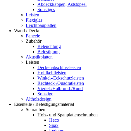
Abdeckkappen, Aststöpsel
Sonstiges
Leisten
Plexiglas
Leichtbauplatten
Wand / Decke
Paneele
Zubehör
Beleuchtung
Befestigung
Akustikplatten
Leisten
Deckenabschlussleisten
Hohlkehlleisten
Winkel-/Eckschutzleisten
Rechteck-/Quadratleisten
Viertel-/Halbrund-/Rund
Sonstige
Altholzdesign
Eisenteile / Befestigungsmaterial
Schrauben
Holz- und Spanplattenschrauben
Heco
Spax
Lederer