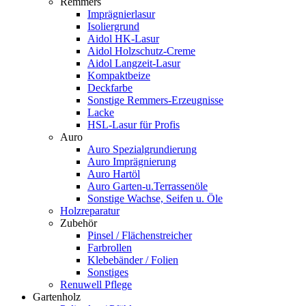
Remmers
Imprägnierlasur
Isoliergrund
Aidol HK-Lasur
Aidol Holzschutz-Creme
Aidol Langzeit-Lasur
Kompaktbeize
Deckfarbe
Sonstige Remmers-Erzeugnisse
Lacke
HSL-Lasur für Profis
Auro
Auro Spezialgrundierung
Auro Imprägnierung
Auro Hartöl
Auro Garten-u.Terrassenöle
Sonstige Wachse, Seifen u. Öle
Holzreparatur
Zubehör
Pinsel / Flächenstreicher
Farbrollen
Klebebänder / Folien
Sonstiges
Renuwell Pflege
Gartenholz