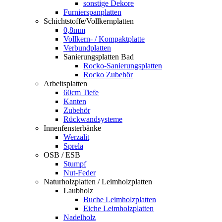
sonstige Dekore
Furnierspanplatten
Schichtstoffe/Vollkernplatten
0,8mm
Vollkern- / Kompaktplatte
Verbundplatten
Sanierungsplatten Bad
Rocko-Sanierungsplatten
Rocko Zubehör
Arbeitsplatten
60cm Tiefe
Kanten
Zubehör
Rückwandsysteme
Innenfensterbänke
Werzalit
Sprela
OSB / ESB
Stumpf
Nut-Feder
Naturholzplatten / Leimholzplatten
Laubholz
Buche Leimholzplatten
Eiche Leimholzplatten
Nadelholz