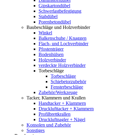
Dämmstoffdübel
Gipskartondübel
Schwerlastbefestigung
Stabdübel
Porenbetondübel
Baubeschläge und Holzverbinder
Winkel
Balkenschuhe / Knaggen
Flach- und Lochverbinder
Pfostenträger
Bodenhülsen
Holzverbinder
verdeckte Holzverbinder
Torbeschläge
Torbeschläge
Schiebetorzubehör
Fensterbeschläge
Zubehör/Werkzeuge
Tacker, Klammern und Krallen
Handtacker + Klammern
Drucklufttacker + Klammern
Profilbrettkrallen
Druckluftnagler + Nägel
Konsolen und Zubehör
Sonstiges