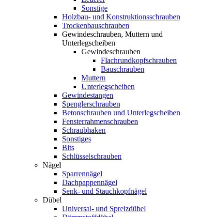
Sonstige
Holzbau- und Konstruktionsschrauben
Trockenbauschrauben
Gewindeschrauben, Muttern und
Unterlegscheiben
Gewindeschrauben
Flachrundkopfschrauben
Bauschrauben
Muttern
Unterlegscheiben
Gewindestangen
Spenglerschrauben
Betonschrauben und Unterlegscheiben
Fensterrahmenschrauben
Schraubhaken
Sonstiges
Bits
Schlüsselschrauben
Nägel
Sparrennägel
Dachpappennägel
Senk- und Stauchkopfnägel
Dübel
Universal- und Spreizdübel