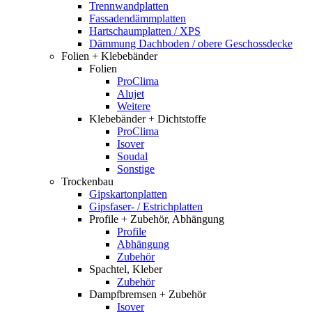
Trennwandplatten
Fassadendämmplatten
Hartschaumplatten / XPS
Dämmung Dachboden / obere Geschossdecke
Folien + Klebebänder
Folien
ProClima
Alujet
Weitere
Klebebänder + Dichtstoffe
ProClima
Isover
Soudal
Sonstige
Trockenbau
Gipskartonplatten
Gipsfaser- / Estrichplatten
Profile + Zubehör, Abhängung
Profile
Abhängung
Zubehör
Spachtel, Kleber
Zubehör
Dampfbremsen + Zubehör
Isover