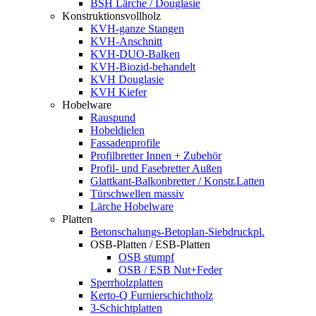
BSH Lärche / Douglasie
Konstruktionsvollholz
KVH-ganze Stangen
KVH-Anschnitt
KVH-DUO-Balken
KVH-Biozid-behandelt
KVH Douglasie
KVH Kiefer
Hobelware
Rauspund
Hobeldielen
Fassadenprofile
Profilbretter Innen + Zubehör
Profil- und Fasebretter Außen
Glattkant-Balkonbretter / Konstr.Latten
Türschwellen massiv
Lärche Hobelware
Platten
Betonschalungs-Betoplan-Siebdruckpl.
OSB-Platten / ESB-Platten
OSB stumpf
OSB / ESB Nut+Feder
Sperrholzplatten
Kerto-Q Furnierschichtholz
3-Schichtplatten