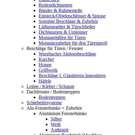
Bodendichtungen
Bänder & Rahmenteile
Einsteck/Objektschlösser & Spione
Sonstige Beschläge & Zubehör
Lüftungsgitter & Türschließer
Dichtgummi & Umleimer
Montagehilfen für Türen
Montagezubehör für den Türenprofi
Beschläge für Türen / Fenster
Wurzbacher Aktionsbeschläge
Karcher
Hoppe
Griffwerk
Beschläge f. Glastürenu.Innentüren
Häfele
Leime / Kleber / Schaum
Dachfenster / Bodentreppen
Bodentreppen
Schiebetürsysteme
Alu-Fensterbänke + Zubehör
Aluminium Fensterbänke
Silber
Weiß
Anthrazit