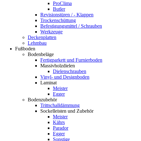
ProClima
Butler
Revisionstüren / - Klappen
Trockenschüttung
Befestigungsmittel / Schrauben
Werkzeuge
Deckenplatten
Lehmbau
Fußboden
Bodenbeläge
Fertigparkett und Furnierboden
Massivholzdielen
Dielenschrauben
Vinyl- und Designboden
Laminat
Meister
Egger
Bodenzubehör
Trittschalldämmung
Sockelleisten und Zubehör
Meister
Kährs
Parador
Egger
Sonstige