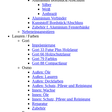
Aluminium Bordstück/Abschluss
Silber
Weiß
Anthrazit
Aluminium Verbinder
Kunststoff Bordstück/Abschluss
Zubehör f. Aluminium Fensterbänke
Nebeneingangstüren
Lasuren / Farben
Gori
Imprägnierung
Gori 33 Futur Plus Holzlasur
Gori 66 Holzschutzlasur
Gori 79 Farblos
Gori 88 Compactlasur
Osmo
Außen: Öle
Außen: Lasuren
Außen: Deckfarben
Außen: Schutz, Pflege und Reinigung
Innen: Wachse
Innen: Öle
Innen: Schutz, Pflege und Reinigung
Reparatur
Zubehör