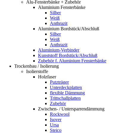
Alu-Fensterbänke + Zubehör
Aluminium Fensterbänke
Silber
Weiß
Anthrazit
Aluminium Bordstück/Abschluß
Silber
Weiß
Anthrazit
Aluminium-Verbinder
Kunststoff Bordstück/Abschluß
Zubehör f. Aluminium Fensterbänke
Trockenbau / Isolierung
Isolierstoffe
Holzfaser
Putzträger
Unterdeckplatten
flexible Dämmung
Trittschallplatten
Zubehör
Zwischen- / Untersparrendämmung
Rockwool
Isover
Ursa
Steico