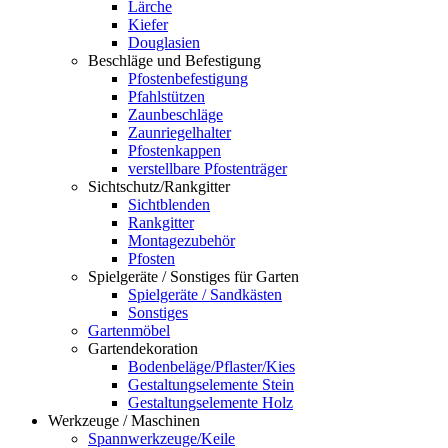
Lärche
Kiefer
Douglasien
Beschläge und Befestigung
Pfostenbefestigung
Pfahlstützen
Zaunbeschläge
Zaunriegelhalter
Pfostenkappen
verstellbare Pfostenträger
Sichtschutz/Rankgitter
Sichtblenden
Rankgitter
Montagezubehör
Pfosten
Spielgeräte / Sonstiges für Garten
Spielgeräte / Sandkästen
Sonstiges
Gartenmöbel
Gartendekoration
Bodenbeläge/Pflaster/Kies
Gestaltungselemente Stein
Gestaltungselemente Holz
Werkzeuge / Maschinen
Spannwerkzeuge/Keile