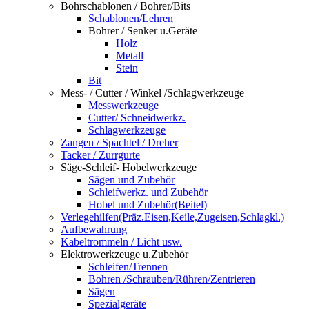
Bohrschablonen / Bohrer/Bits
Schablonen/Lehren
Bohrer / Senker u.Geräte
Holz
Metall
Stein
Bit
Mess- / Cutter / Winkel /Schlagwerkzeuge
Messwerkzeuge
Cutter/ Schneidwerkz.
Schlagwerkzeuge
Zangen / Spachtel / Dreher
Tacker / Zurrgurte
Säge-Schleif- Hobelwerkzeuge
Sägen und Zubehör
Schleifwerkz. und Zubehör
Hobel und Zubehör(Beitel)
Verlegehilfen(Präz.Eisen,Keile,Zugeisen,Schlagkl.)
Aufbewahrung
Kabeltrommeln / Licht usw.
Elektrowerkzeuge u.Zubehör
Schleifen/Trennen
Bohren /Schrauben/Rühren/Zentrieren
Sägen
Spezialgeräte