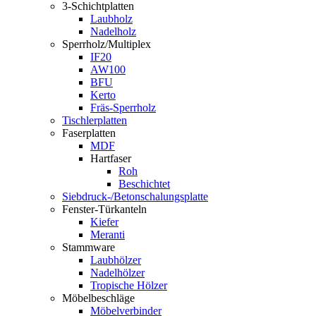
3-Schichtplatten
Laubholz
Nadelholz
Sperrholz/Multiplex
IF20
AW100
BFU
Kerto
Fräs-Sperrholz
Tischlerplatten
Faserplatten
MDF
Hartfaser
Roh
Beschichtet
Siebdruck-/Betonschalungsplatte
Fenster-Türkanteln
Kiefer
Meranti
Stammware
Laubhölzer
Nadelhölzer
Tropische Hölzer
Möbelbeschläge
Möbelverbinder