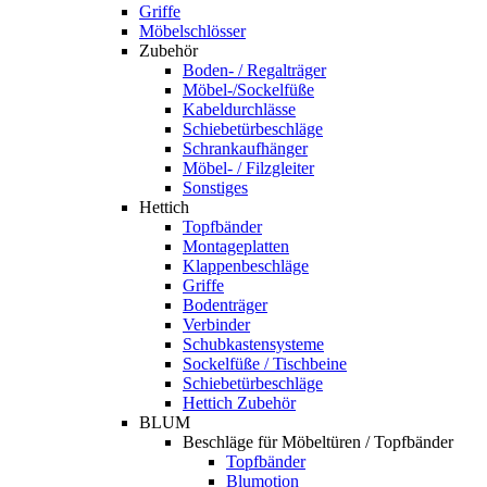
Griffe
Möbelschlösser
Zubehör
Boden- / Regalträger
Möbel-/Sockelfüße
Kabeldurchlässe
Schiebetürbeschläge
Schrankaufhänger
Möbel- / Filzgleiter
Sonstiges
Hettich
Topfbänder
Montageplatten
Klappenbeschläge
Griffe
Bodenträger
Verbinder
Schubkastensysteme
Sockelfüße / Tischbeine
Schiebetürbeschläge
Hettich Zubehör
BLUM
Beschläge für Möbeltüren / Topfbänder
Topfbänder
Blumotion