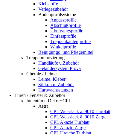
Klebstoffe
Verlegezubehör
Bodenprofilsysteme
Anpassprofile
Abschlußprofile
Übergangsprofile
Einfassprofile
Treppenkantenprofile
Winkelprofile
Reinigungs- und Pflegemittel
Treppenrenovierung
Handläufe u.Zubehör
Geländersystem Prova
Chemie / Leime
Leime, Kleber
Silikon u. Zubehör
Hartwachsstangen
Türen / Fenster & Zubehör
Innentüren Dekor+CPL
Astra
CPL Weisslack ä. 9010 Türblatt
CPL Weisslack ä. 9010 Zarge
CPL Akazie Türblatt
CPL Akazie Zarge
CPL Ureiche Türblatt