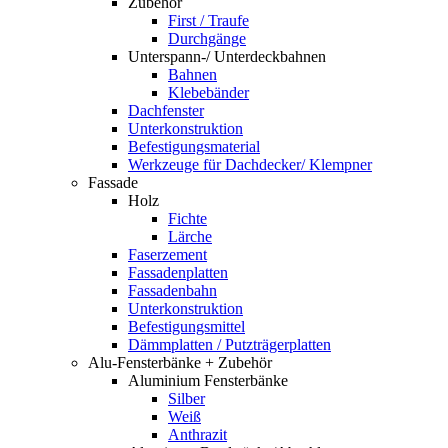
Zubehör
First / Traufe
Durchgänge
Unterspann-/ Unterdeckbahnen
Bahnen
Klebebänder
Dachfenster
Unterkonstruktion
Befestigungsmaterial
Werkzeuge für Dachdecker/ Klempner
Fassade
Holz
Fichte
Lärche
Faserzement
Fassadenplatten
Fassadenbahn
Unterkonstruktion
Befestigungsmittel
Dämmplatten / Putzträgerplatten
Alu-Fensterbänke + Zubehör
Aluminium Fensterbänke
Silber
Weiß
Anthrazit