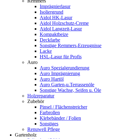
Remmers
Imprägnierlasur
Isoliergrund
Aidol HK-Lasur
Aidol Holzschutz-Creme
Aidol Langzeit-Lasur
Kompaktbeize
Deckfarbe
Sonstige Remmers-Erzeugnisse
Lacke
HSL-Lasur für Profis
Auro
Auro Spezialgrundierung
Auro Imprägnierung
Auro Hartöl
Auro Garten-u.Terrassenöle
Sonstige Wachse, Seifen u. Öle
Holzreparatur
Zubehör
Pinsel / Flächenstreicher
Farbrollen
Klebebänder / Folien
Sonstiges
Renuwell Pflege
Gartenholz