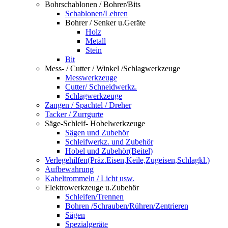
Bohrschablonen / Bohrer/Bits
Schablonen/Lehren
Bohrer / Senker u.Geräte
Holz
Metall
Stein
Bit
Mess- / Cutter / Winkel /Schlagwerkzeuge
Messwerkzeuge
Cutter/ Schneidwerkz.
Schlagwerkzeuge
Zangen / Spachtel / Dreher
Tacker / Zurrgurte
Säge-Schleif- Hobelwerkzeuge
Sägen und Zubehör
Schleifwerkz. und Zubehör
Hobel und Zubehör(Beitel)
Verlegehilfen(Präz.Eisen,Keile,Zugeisen,Schlagkl.)
Aufbewahrung
Kabeltrommeln / Licht usw.
Elektrowerkzeuge u.Zubehör
Schleifen/Trennen
Bohren /Schrauben/Rühren/Zentrieren
Sägen
Spezialgeräte