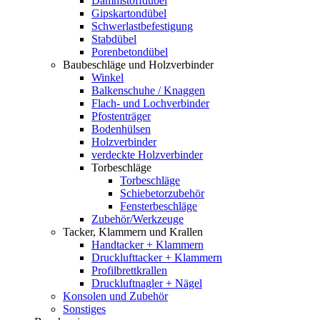
Dämmstoffdübel
Gipskartondübel
Schwerlastbefestigung
Stabdübel
Porenbetondübel
Baubeschläge und Holzverbinder
Winkel
Balkenschuhe / Knaggen
Flach- und Lochverbinder
Pfostenträger
Bodenhülsen
Holzverbinder
verdeckte Holzverbinder
Torbeschläge
Torbeschläge
Schiebetorzubehör
Fensterbeschläge
Zubehör/Werkzeuge
Tacker, Klammern und Krallen
Handtacker + Klammern
Drucklufttacker + Klammern
Profilbrettkrallen
Druckluftnagler + Nägel
Konsolen und Zubehör
Sonstiges