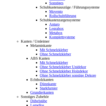
Sonstiges
Schubkastenauszüge / Führungssysteme
Movento
Rollschubführung
Schubkastenzargensysteme
Antaro
Legrabox
Metabox
Komplettsysteme
Kanten / Umleimer
Melaminkante
Mit Schmelzkleber
Ohne Schmelzkleber
ABS Kanten
Mit Schmelzkleber
Ohne Schmelzkleber Unidekor
Ohne Schmelzkleber Holzdekor
Ohne Schmelzkleber sonstige Dekore
Echtholzkanten
Dünnkante
Starkfurnier
Grundierkanten
Sonstiges Zubehör
Dübelstäbe
Lamellos