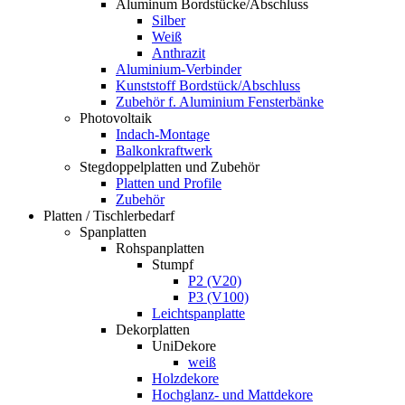
Aluminum Bordstücke/Abschluss
Silber
Weiß
Anthrazit
Aluminium-Verbinder
Kunststoff Bordstück/Abschluss
Zubehör f. Aluminium Fensterbänke
Photovoltaik
Indach-Montage
Balkonkraftwerk
Stegdoppelplatten und Zubehör
Platten und Profile
Zubehör
Platten / Tischlerbedarf
Spanplatten
Rohspanplatten
Stumpf
P2 (V20)
P3 (V100)
Leichtspanplatte
Dekorplatten
UniDekore
weiß
Holzdekore
Hochglanz- und Mattdekore