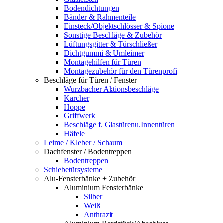
Bodendichtungen
Bänder & Rahmenteile
Einsteck/Objektschlösser & Spione
Sonstige Beschläge & Zubehör
Lüftungsgitter & Türschließer
Dichtgummi & Umleimer
Montagehilfen für Türen
Montagezubehör für den Türenprofi
Beschläge für Türen / Fenster
Wurzbacher Aktionsbeschläge
Karcher
Hoppe
Griffwerk
Beschläge f. Glastürenu.Innentüren
Häfele
Leime / Kleber / Schaum
Dachfenster / Bodentreppen
Bodentreppen
Schiebetürsysteme
Alu-Fensterbänke + Zubehör
Aluminium Fensterbänke
Silber
Weiß
Anthrazit