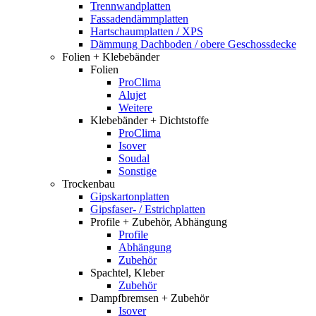
Trennwandplatten
Fassadendämmplatten
Hartschaumplatten / XPS
Dämmung Dachboden / obere Geschossdecke
Folien + Klebebänder
Folien
ProClima
Alujet
Weitere
Klebebänder + Dichtstoffe
ProClima
Isover
Soudal
Sonstige
Trockenbau
Gipskartonplatten
Gipsfaser- / Estrichplatten
Profile + Zubehör, Abhängung
Profile
Abhängung
Zubehör
Spachtel, Kleber
Zubehör
Dampfbremsen + Zubehör
Isover