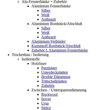
Alu-Fensterbänke + Zubehör
Aluminium Fensterbänke
Silber
Weiß
Anthrazit
Aluminium Bordstück/Abschluß
Silber
Weiß
Anthrazit
Aluminium-Verbinder
Kunststoff Bordstück/Abschluß
Zubehör f. Aluminium Fensterbänke
Trockenbau / Isolierung
Isolierstoffe
Holzfaser
Putzträger
Unterdeckplatten
flexible Dämmung
Trittschallplatten
Zubehör
Zwischen- / Untersparrendämmung
Rockwool
Isover
Ursa
Steico