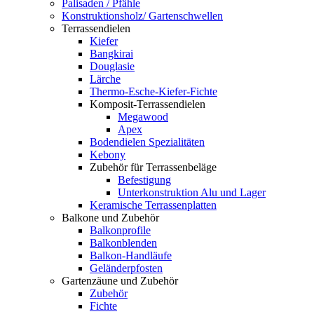
Palisaden / Pfähle
Konstruktionsholz/ Gartenschwellen
Terrassendielen
Kiefer
Bangkirai
Douglasie
Lärche
Thermo-Esche-Kiefer-Fichte
Komposit-Terrassendielen
Megawood
Apex
Bodendielen Spezialitäten
Kebony
Zubehör für Terrassenbeläge
Befestigung
Unterkonstruktion Alu und Lager
Keramische Terrassenplatten
Balkone und Zubehör
Balkonprofile
Balkonblenden
Balkon-Handläufe
Geländerpfosten
Gartenzäune und Zubehör
Zubehör
Fichte