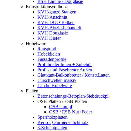
BSH Lärche / Douglasie
Konstruktionsvollholz
KVH-ganze Stangen
KVH-Anschnitt
KVH-DUO-Balken
KVH-Biozid-behandelt
KVH Douglasie
KVH Kiefer
Hobelware
Rauspund
Hobeldielen
Fassadenprofile
Profilbretter Innen + Zubehör
Profil- und Fasebretter Außen
Glattkant-Balkonbretter / Konstr.Latten
Türschwellen massiv
Lärche Hobelware
Platten
Betonschalungs-Betoplan-Siebdruckpl.
OSB-Platten / ESB-Platten
OSB stumpf
OSB / ESB Nut+Feder
Sperrholzplatten
Kerto-Q Furnierschichtholz
3-Schichtplatten