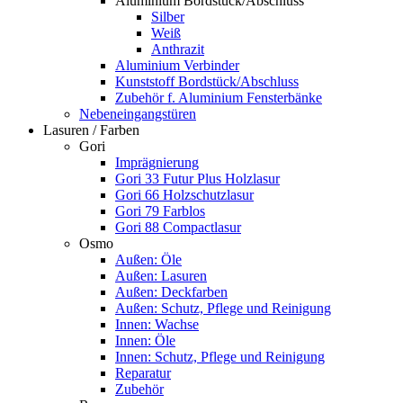
Aluminium Bordstück/Abschluss
Silber
Weiß
Anthrazit
Aluminium Verbinder
Kunststoff Bordstück/Abschluss
Zubehör f. Aluminium Fensterbänke
Nebeneingangstüren
Lasuren / Farben
Gori
Imprägnierung
Gori 33 Futur Plus Holzlasur
Gori 66 Holzschutzlasur
Gori 79 Farblos
Gori 88 Compactlasur
Osmo
Außen: Öle
Außen: Lasuren
Außen: Deckfarben
Außen: Schutz, Pflege und Reinigung
Innen: Wachse
Innen: Öle
Innen: Schutz, Pflege und Reinigung
Reparatur
Zubehör