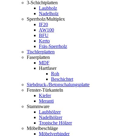
3-Schichtplatten
Laubholz
Nadelholz
Sperrholz/Multiplex
IF20
AW100
BFU
Kerto
Fräs-Sperrholz
Tischlerplatten
Faserplatten
MDF
Hartfaser
Roh
Beschichtet
Siebdruck-/Betonschalungsplatte
Fenster-Türkanteln
Kiefer
Meranti
Stammware
Laubhölzer
Nadelhölzer
Tropische Hölzer
Möbelbeschläge
Möbelverbinder