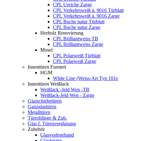
CPL Ureiche Zarge
CPL Verkehrsweiß ä. 9016 Türblatt
CPL Verkehrsweiß ä. 9016 Zarge
CPL Buche natur Türblatt
CPL Buche natur Zarge
Herholz Renovierung
CPL Brilliantweiss TB
CPL Brilliantweiss Zarge
Mosel
CPL Polarweiß Türblatt
CPL Polarweiß Zarge
Innentüren Furniert
HGM
White Line (Weiss-Art Typ 101e
Innentüren Weißlack
Weißlack -Jeld Wen -TB
Weißlack-Jeld Wen - Zarge
Glasschiebetüren
Ganzglastüren
Metalltüren
Türrohlinge & Zub.
Glas f. Türenverglasung
Zubehör
Glasvorlegeband
Glasleisten