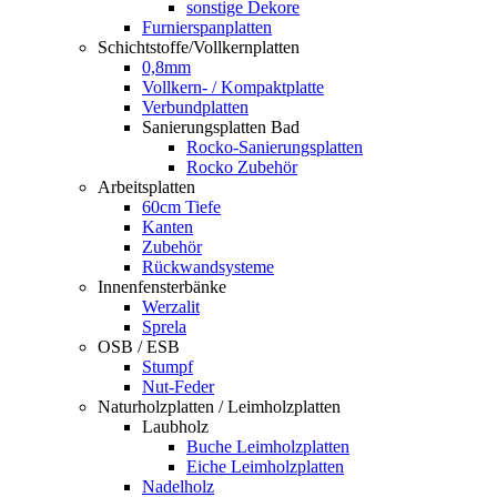
sonstige Dekore
Furnierspanplatten
Schichtstoffe/Vollkernplatten
0,8mm
Vollkern- / Kompaktplatte
Verbundplatten
Sanierungsplatten Bad
Rocko-Sanierungsplatten
Rocko Zubehör
Arbeitsplatten
60cm Tiefe
Kanten
Zubehör
Rückwandsysteme
Innenfensterbänke
Werzalit
Sprela
OSB / ESB
Stumpf
Nut-Feder
Naturholzplatten / Leimholzplatten
Laubholz
Buche Leimholzplatten
Eiche Leimholzplatten
Nadelholz