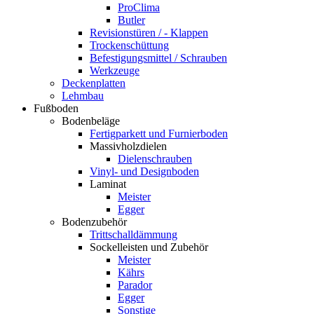
ProClima
Butler
Revisionstüren / - Klappen
Trockenschüttung
Befestigungsmittel / Schrauben
Werkzeuge
Deckenplatten
Lehmbau
Fußboden
Bodenbeläge
Fertigparkett und Furnierboden
Massivholzdielen
Dielenschrauben
Vinyl- und Designboden
Laminat
Meister
Egger
Bodenzubehör
Trittschalldämmung
Sockelleisten und Zubehör
Meister
Kährs
Parador
Egger
Sonstige