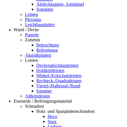
Abdeckkappen, Aststöpsel
Sonstiges
Leisten
Plexiglas
Leichtbauplatten
Wand / Decke
Paneele
Zubehör
Beleuchtung
Befestigung
Akustikplatten
Leisten
Deckenabschlussleisten
Hohlkehlleisten
Winkel-/Eckschutzleisten
Rechteck-/Quadratleisten
Viertel-/Halbrund-/Rund
Sonstige
Altholzdesign
Eisenteile / Befestigungsmaterial
Schrauben
Holz- und Spanplattenschrauben
Heco
Spax
Lederer