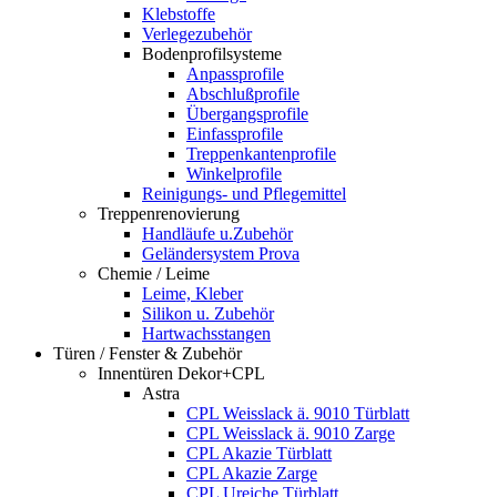
Klebstoffe
Verlegezubehör
Bodenprofilsysteme
Anpassprofile
Abschlußprofile
Übergangsprofile
Einfassprofile
Treppenkantenprofile
Winkelprofile
Reinigungs- und Pflegemittel
Treppenrenovierung
Handläufe u.Zubehör
Geländersystem Prova
Chemie / Leime
Leime, Kleber
Silikon u. Zubehör
Hartwachsstangen
Türen / Fenster & Zubehör
Innentüren Dekor+CPL
Astra
CPL Weisslack ä. 9010 Türblatt
CPL Weisslack ä. 9010 Zarge
CPL Akazie Türblatt
CPL Akazie Zarge
CPL Ureiche Türblatt