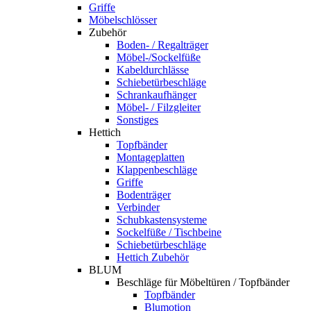
Griffe
Möbelschlösser
Zubehör
Boden- / Regalträger
Möbel-/Sockelfüße
Kabeldurchlässe
Schiebetürbeschläge
Schrankaufhänger
Möbel- / Filzgleiter
Sonstiges
Hettich
Topfbänder
Montageplatten
Klappenbeschläge
Griffe
Bodenträger
Verbinder
Schubkastensysteme
Sockelfüße / Tischbeine
Schiebetürbeschläge
Hettich Zubehör
BLUM
Beschläge für Möbeltüren / Topfbänder
Topfbänder
Blumotion