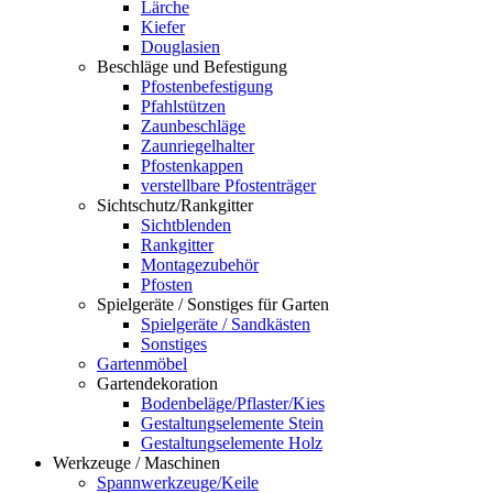
Lärche
Kiefer
Douglasien
Beschläge und Befestigung
Pfostenbefestigung
Pfahlstützen
Zaunbeschläge
Zaunriegelhalter
Pfostenkappen
verstellbare Pfostenträger
Sichtschutz/Rankgitter
Sichtblenden
Rankgitter
Montagezubehör
Pfosten
Spielgeräte / Sonstiges für Garten
Spielgeräte / Sandkästen
Sonstiges
Gartenmöbel
Gartendekoration
Bodenbeläge/Pflaster/Kies
Gestaltungselemente Stein
Gestaltungselemente Holz
Werkzeuge / Maschinen
Spannwerkzeuge/Keile