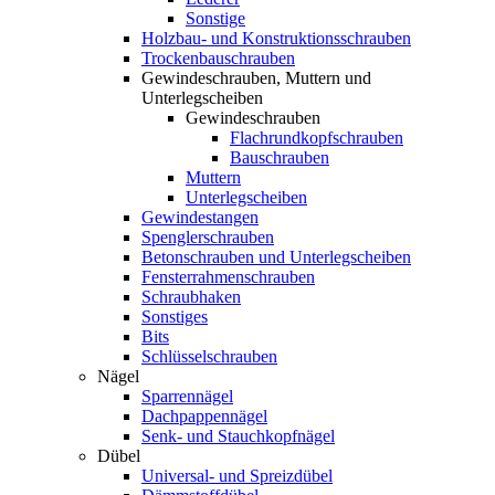
Sonstige
Holzbau- und Konstruktionsschrauben
Trockenbauschrauben
Gewindeschrauben, Muttern und
Unterlegscheiben
Gewindeschrauben
Flachrundkopfschrauben
Bauschrauben
Muttern
Unterlegscheiben
Gewindestangen
Spenglerschrauben
Betonschrauben und Unterlegscheiben
Fensterrahmenschrauben
Schraubhaken
Sonstiges
Bits
Schlüsselschrauben
Nägel
Sparrennägel
Dachpappennägel
Senk- und Stauchkopfnägel
Dübel
Universal- und Spreizdübel