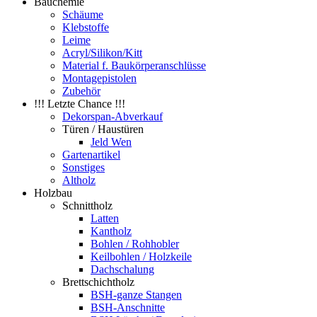
Bauchemie
Schäume
Klebstoffe
Leime
Acryl/Silikon/Kitt
Material f. Baukörperanschlüsse
Montagepistolen
Zubehör
!!! Letzte Chance !!!
Dekorspan-Abverkauf
Türen / Haustüren
Jeld Wen
Gartenartikel
Sonstiges
Altholz
Holzbau
Schnittholz
Latten
Kantholz
Bohlen / Rohhobler
Keilbohlen / Holzkeile
Dachschalung
Brettschichtholz
BSH-ganze Stangen
BSH-Anschnitte