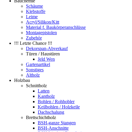
Bauchemie
Schäume
Klebstoffe
Leime
Acryl/Silikon/Kitt
Material f. Baukörperanschlüsse
Montagepistolen
Zubehör
!!! Letzte Chance !!!
Dekorspan-Abverkauf
Türen / Haustüren
Jeld Wen
Gartenartikel
Sonstiges
Altholz
Holzbau
Schnittholz
Latten
Kantholz
Bohlen / Rohhobler
Keilbohlen / Holzkeile
Dachschalung
Brettschichtholz
BSH-ganze Stangen
BSH-Anschnitte