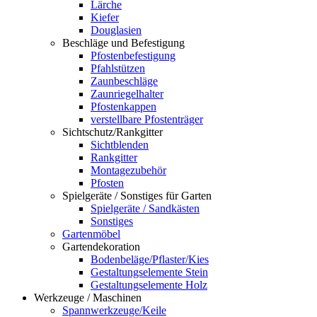
Lärche
Kiefer
Douglasien
Beschläge und Befestigung
Pfostenbefestigung
Pfahlstützen
Zaunbeschläge
Zaunriegelhalter
Pfostenkappen
verstellbare Pfostenträger
Sichtschutz/Rankgitter
Sichtblenden
Rankgitter
Montagezubehör
Pfosten
Spielgeräte / Sonstiges für Garten
Spielgeräte / Sandkästen
Sonstiges
Gartenmöbel
Gartendekoration
Bodenbeläge/Pflaster/Kies
Gestaltungselemente Stein
Gestaltungselemente Holz
Werkzeuge / Maschinen
Spannwerkzeuge/Keile