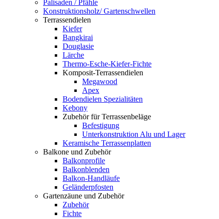
Palisaden / Pfähle
Konstruktionsholz/ Gartenschwellen
Terrassendielen
Kiefer
Bangkirai
Douglasie
Lärche
Thermo-Esche-Kiefer-Fichte
Komposit-Terrassendielen
Megawood
Apex
Bodendielen Spezialitäten
Kebony
Zubehör für Terrassenbeläge
Befestigung
Unterkonstruktion Alu und Lager
Keramische Terrassenplatten
Balkone und Zubehör
Balkonprofile
Balkonblenden
Balkon-Handläufe
Geländerpfosten
Gartenzäune und Zubehör
Zubehör
Fichte