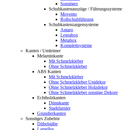
Sonstiges
Schubkastenauszüge / Führungssysteme
Movento
Rollschubführung
Schubkastenzargensysteme
Antaro
Legrabox
Metabox
Komplettsysteme
Kanten / Umleimer
Melaminkante
Mit Schmelzkleber
Ohne Schmelzkleber
ABS Kanten
Mit Schmelzkleber
Ohne Schmelzkleber Unidekor
Ohne Schmelzkleber Holzdekor
Ohne Schmelzkleber sonstige Dekore
Echtholzkanten
Dünnkante
Starkfurnier
Grundierkanten
Sonstiges Zubehör
Dübelstäbe
Lamellos