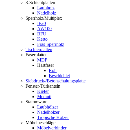
3-Schichtplatten
Laubholz
Nadelholz
Sperrholz/Multiplex
IF20
AW100
BFU
Kerto
Fräs-Sperrholz
Tischlerplatten
Faserplatten
MDF
Hartfaser
Roh
Beschichtet
Siebdruck-/Betonschalungsplatte
Fenster-Türkanteln
Kiefer
Meranti
Stammware
Laubhölzer
Nadelhölzer
Tropische Hölzer
Möbelbeschläge
Möbelverbinder