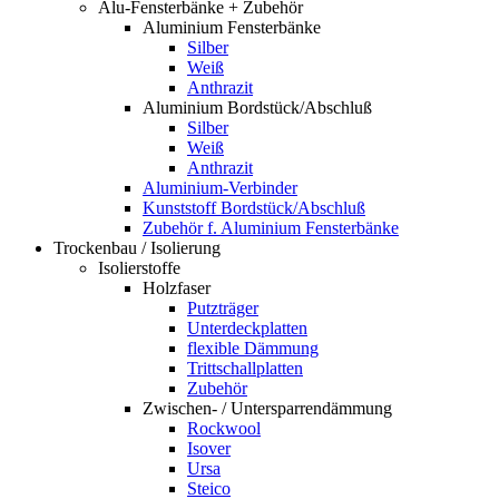
Alu-Fensterbänke + Zubehör
Aluminium Fensterbänke
Silber
Weiß
Anthrazit
Aluminium Bordstück/Abschluß
Silber
Weiß
Anthrazit
Aluminium-Verbinder
Kunststoff Bordstück/Abschluß
Zubehör f. Aluminium Fensterbänke
Trockenbau / Isolierung
Isolierstoffe
Holzfaser
Putzträger
Unterdeckplatten
flexible Dämmung
Trittschallplatten
Zubehör
Zwischen- / Untersparrendämmung
Rockwool
Isover
Ursa
Steico