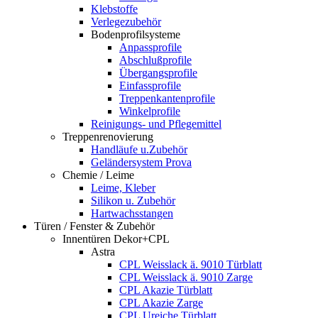
Klebstoffe
Verlegezubehör
Bodenprofilsysteme
Anpassprofile
Abschlußprofile
Übergangsprofile
Einfassprofile
Treppenkantenprofile
Winkelprofile
Reinigungs- und Pflegemittel
Treppenrenovierung
Handläufe u.Zubehör
Geländersystem Prova
Chemie / Leime
Leime, Kleber
Silikon u. Zubehör
Hartwachsstangen
Türen / Fenster & Zubehör
Innentüren Dekor+CPL
Astra
CPL Weisslack ä. 9010 Türblatt
CPL Weisslack ä. 9010 Zarge
CPL Akazie Türblatt
CPL Akazie Zarge
CPL Ureiche Türblatt