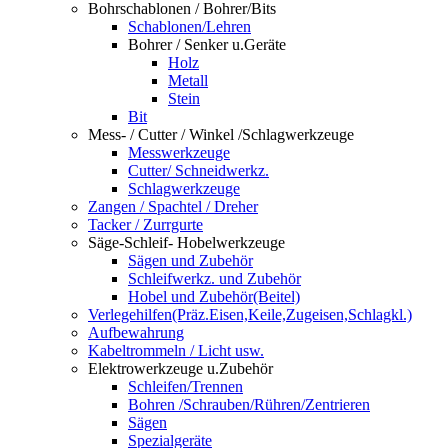
Bohrschablonen / Bohrer/Bits
Schablonen/Lehren
Bohrer / Senker u.Geräte
Holz
Metall
Stein
Bit
Mess- / Cutter / Winkel /Schlagwerkzeuge
Messwerkzeuge
Cutter/ Schneidwerkz.
Schlagwerkzeuge
Zangen / Spachtel / Dreher
Tacker / Zurrgurte
Säge-Schleif- Hobelwerkzeuge
Sägen und Zubehör
Schleifwerkz. und Zubehör
Hobel und Zubehör(Beitel)
Verlegehilfen(Präz.Eisen,Keile,Zugeisen,Schlagkl.)
Aufbewahrung
Kabeltrommeln / Licht usw.
Elektrowerkzeuge u.Zubehör
Schleifen/Trennen
Bohren /Schrauben/Rühren/Zentrieren
Sägen
Spezialgeräte