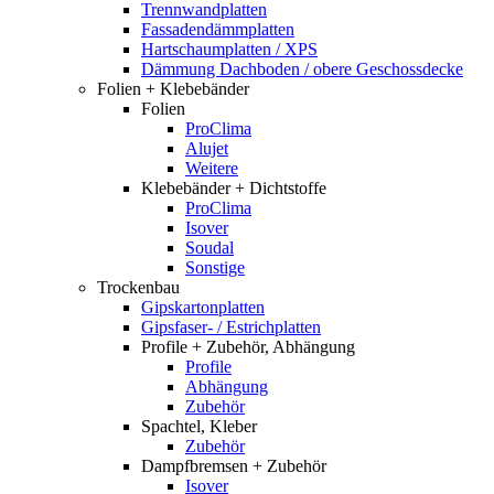
Trennwandplatten
Fassadendämmplatten
Hartschaumplatten / XPS
Dämmung Dachboden / obere Geschossdecke
Folien + Klebebänder
Folien
ProClima
Alujet
Weitere
Klebebänder + Dichtstoffe
ProClima
Isover
Soudal
Sonstige
Trockenbau
Gipskartonplatten
Gipsfaser- / Estrichplatten
Profile + Zubehör, Abhängung
Profile
Abhängung
Zubehör
Spachtel, Kleber
Zubehör
Dampfbremsen + Zubehör
Isover