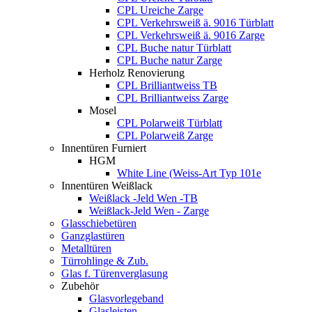
CPL Ureiche Zarge
CPL Verkehrsweiß ä. 9016 Türblatt
CPL Verkehrsweiß ä. 9016 Zarge
CPL Buche natur Türblatt
CPL Buche natur Zarge
Herholz Renovierung
CPL Brilliantweiss TB
CPL Brilliantweiss Zarge
Mosel
CPL Polarweiß Türblatt
CPL Polarweiß Zarge
Innentüren Furniert
HGM
White Line (Weiss-Art Typ 101e
Innentüren Weißlack
Weißlack -Jeld Wen -TB
Weißlack-Jeld Wen - Zarge
Glasschiebetüren
Ganzglastüren
Metalltüren
Türrohlinge & Zub.
Glas f. Türenverglasung
Zubehör
Glasvorlegeband
Glasleisten