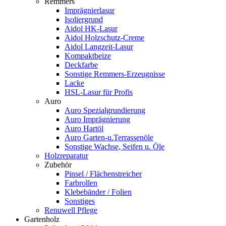
Remmers
Imprägnierlasur
Isoliergrund
Aidol HK-Lasur
Aidol Holzschutz-Creme
Aidol Langzeit-Lasur
Kompaktbeize
Deckfarbe
Sonstige Remmers-Erzeugnisse
Lacke
HSL-Lasur für Profis
Auro
Auro Spezialgrundierung
Auro Imprägnierung
Auro Hartöl
Auro Garten-u.Terrassenöle
Sonstige Wachse, Seifen u. Öle
Holzreparatur
Zubehör
Pinsel / Flächenstreicher
Farbrollen
Klebebänder / Folien
Sonstiges
Renuwell Pflege
Gartenholz