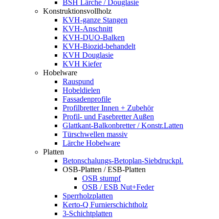
BSH Lärche / Douglasie
Konstruktionsvollholz
KVH-ganze Stangen
KVH-Anschnitt
KVH-DUO-Balken
KVH-Biozid-behandelt
KVH Douglasie
KVH Kiefer
Hobelware
Rauspund
Hobeldielen
Fassadenprofile
Profilbretter Innen + Zubehör
Profil- und Fasebretter Außen
Glattkant-Balkonbretter / Konstr.Latten
Türschwellen massiv
Lärche Hobelware
Platten
Betonschalungs-Betoplan-Siebdruckpl.
OSB-Platten / ESB-Platten
OSB stumpf
OSB / ESB Nut+Feder
Sperrholzplatten
Kerto-Q Furnierschichtholz
3-Schichtplatten