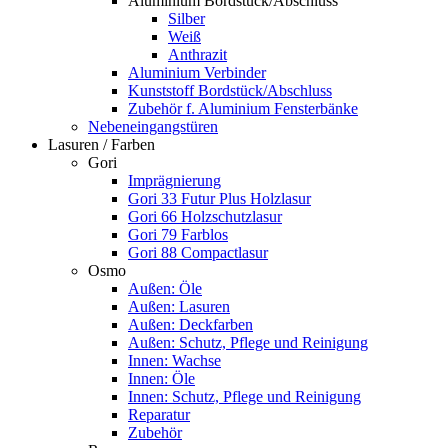
Aluminium Bordstück/Abschluss
Silber
Weiß
Anthrazit
Aluminium Verbinder
Kunststoff Bordstück/Abschluss
Zubehör f. Aluminium Fensterbänke
Nebeneingangstüren
Lasuren / Farben
Gori
Imprägnierung
Gori 33 Futur Plus Holzlasur
Gori 66 Holzschutzlasur
Gori 79 Farblos
Gori 88 Compactlasur
Osmo
Außen: Öle
Außen: Lasuren
Außen: Deckfarben
Außen: Schutz, Pflege und Reinigung
Innen: Wachse
Innen: Öle
Innen: Schutz, Pflege und Reinigung
Reparatur
Zubehör