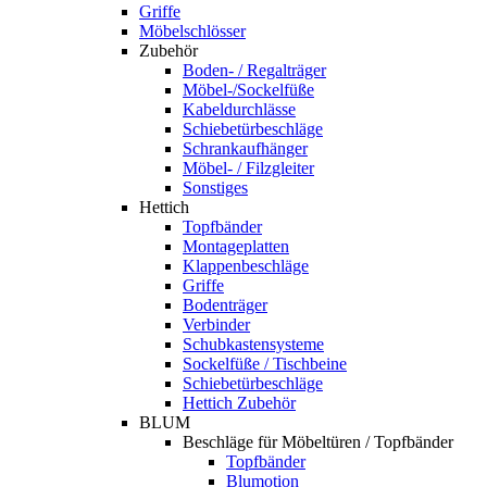
Griffe
Möbelschlösser
Zubehör
Boden- / Regalträger
Möbel-/Sockelfüße
Kabeldurchlässe
Schiebetürbeschläge
Schrankaufhänger
Möbel- / Filzgleiter
Sonstiges
Hettich
Topfbänder
Montageplatten
Klappenbeschläge
Griffe
Bodenträger
Verbinder
Schubkastensysteme
Sockelfüße / Tischbeine
Schiebetürbeschläge
Hettich Zubehör
BLUM
Beschläge für Möbeltüren / Topfbänder
Topfbänder
Blumotion