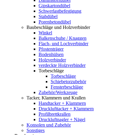
Dämmstoffdübel
Gipskartondübel
Schwerlastbefestigung
Stabdübel
Porenbetondübel
Baubeschläge und Holzverbinder
Winkel
Balkenschuhe / Knaggen
Flach- und Lochverbinder
Pfostenträger
Bodenhülsen
Holzverbinder
verdeckte Holzverbinder
Torbeschläge
Torbeschläge
Schiebetorzubehör
Fensterbeschläge
Zubehör/Werkzeuge
Tacker, Klammern und Krallen
Handtacker + Klammern
Drucklufttacker + Klammern
Profilbrettkrallen
Druckluftnagler + Nägel
Konsolen und Zubehör
Sonstiges