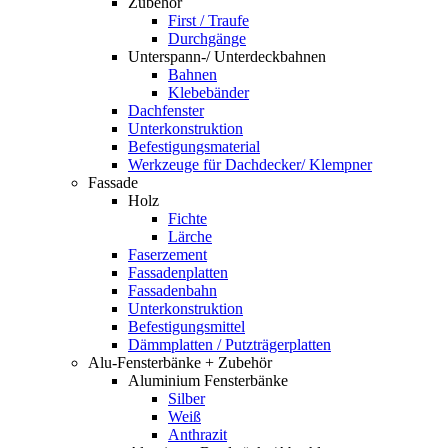
Zubehör
First / Traufe
Durchgänge
Unterspann-/ Unterdeckbahnen
Bahnen
Klebebänder
Dachfenster
Unterkonstruktion
Befestigungsmaterial
Werkzeuge für Dachdecker/ Klempner
Fassade
Holz
Fichte
Lärche
Faserzement
Fassadenplatten
Fassadenbahn
Unterkonstruktion
Befestigungsmittel
Dämmplatten / Putzträgerplatten
Alu-Fensterbänke + Zubehör
Aluminium Fensterbänke
Silber
Weiß
Anthrazit