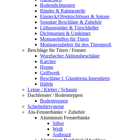
Bodendichtungen
Bänder & Rahmenteile
Einsteck/Objektschlösser & Spione
Sonstige Beschläge & Zubehör
Lüftungsgitter & Türschließer
Dichtgummi & Umleimer
Montagehilfen für Türen
Montagezubehör für den Türenprofi
Beschläge für Türen / Fenster
Wurzbacher Aktionsbeschläge
Karcher
Hoppe
Griffwerk
Beschläge f. Glastürenu.Innentüren
Häfele
Leime / Kleber / Schaum
Dachfenster / Bodentreppen
Bodentreppen
Schiebetürsysteme
Alu-Fensterbänke + Zubehör
Aluminium Fensterbänke
Silber
Weiß
Anthrazit