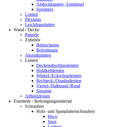
Abdeckkappen, Aststöpsel
Sonstiges
Leisten
Plexiglas
Leichtbauplatten
Wand / Decke
Paneele
Zubehör
Beleuchtung
Befestigung
Akustikplatten
Leisten
Deckenabschlussleisten
Hohlkehlleisten
Winkel-/Eckschutzleisten
Rechteck-/Quadratleisten
Viertel-/Halbrund-/Rund
Sonstige
Altholzdesign
Eisenteile / Befestigungsmaterial
Schrauben
Holz- und Spanplattenschrauben
Heco
Spax
Lederer