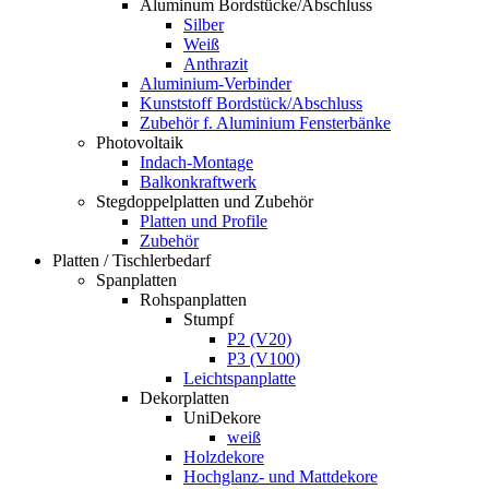
Aluminum Bordstücke/Abschluss
Silber
Weiß
Anthrazit
Aluminium-Verbinder
Kunststoff Bordstück/Abschluss
Zubehör f. Aluminium Fensterbänke
Photovoltaik
Indach-Montage
Balkonkraftwerk
Stegdoppelplatten und Zubehör
Platten und Profile
Zubehör
Platten / Tischlerbedarf
Spanplatten
Rohspanplatten
Stumpf
P2 (V20)
P3 (V100)
Leichtspanplatte
Dekorplatten
UniDekore
weiß
Holzdekore
Hochglanz- und Mattdekore