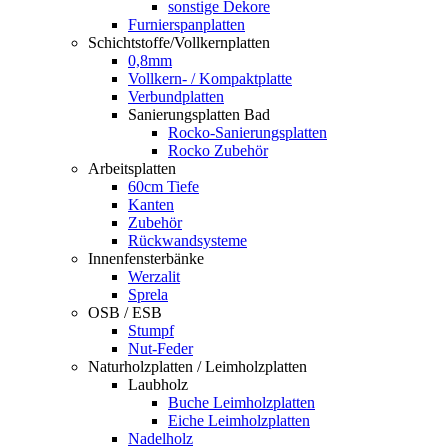
sonstige Dekore
Furnierspanplatten
Schichtstoffe/Vollkernplatten
0,8mm
Vollkern- / Kompaktplatte
Verbundplatten
Sanierungsplatten Bad
Rocko-Sanierungsplatten
Rocko Zubehör
Arbeitsplatten
60cm Tiefe
Kanten
Zubehör
Rückwandsysteme
Innenfensterbänke
Werzalit
Sprela
OSB / ESB
Stumpf
Nut-Feder
Naturholzplatten / Leimholzplatten
Laubholz
Buche Leimholzplatten
Eiche Leimholzplatten
Nadelholz