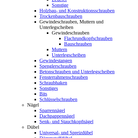
Sonstige
Holzbau- und Konstruktionsschrauben
Trockenbauschrauben
Gewindeschrauben, Muttern und
Unterlegscheiben
Gewindeschrauben
Flachrundkopfschrauben
Bauschrauben
Muttern
Unterlegscheiben
Gewindestangen
Spenglerschrauben
Betonschrauben und Unterlegscheiben
Fensterrahmenschrauben
Schraubhaken
Sonstiges
Bits
Schlüsselschrauben
Nägel
Sparrennägel
Dachpappennägel
Senk- und Stauchkopfnägel
Dübel
Universal- und Spreizdübel