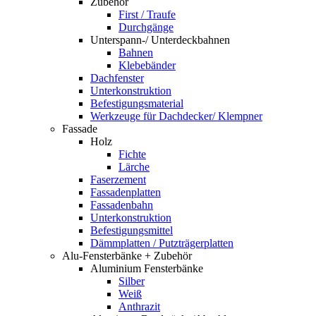
Zubehör
First / Traufe
Durchgänge
Unterspann-/ Unterdeckbahnen
Bahnen
Klebebänder
Dachfenster
Unterkonstruktion
Befestigungsmaterial
Werkzeuge für Dachdecker/ Klempner
Fassade
Holz
Fichte
Lärche
Faserzement
Fassadenplatten
Fassadenbahn
Unterkonstruktion
Befestigungsmittel
Dämmplatten / Putzträgerplatten
Alu-Fensterbänke + Zubehör
Aluminium Fensterbänke
Silber
Weiß
Anthrazit