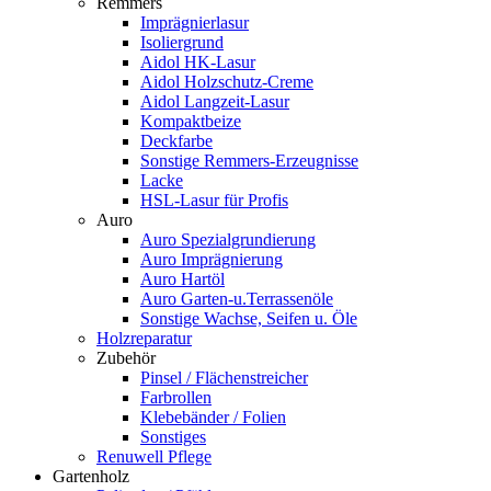
Remmers
Imprägnierlasur
Isoliergrund
Aidol HK-Lasur
Aidol Holzschutz-Creme
Aidol Langzeit-Lasur
Kompaktbeize
Deckfarbe
Sonstige Remmers-Erzeugnisse
Lacke
HSL-Lasur für Profis
Auro
Auro Spezialgrundierung
Auro Imprägnierung
Auro Hartöl
Auro Garten-u.Terrassenöle
Sonstige Wachse, Seifen u. Öle
Holzreparatur
Zubehör
Pinsel / Flächenstreicher
Farbrollen
Klebebänder / Folien
Sonstiges
Renuwell Pflege
Gartenholz