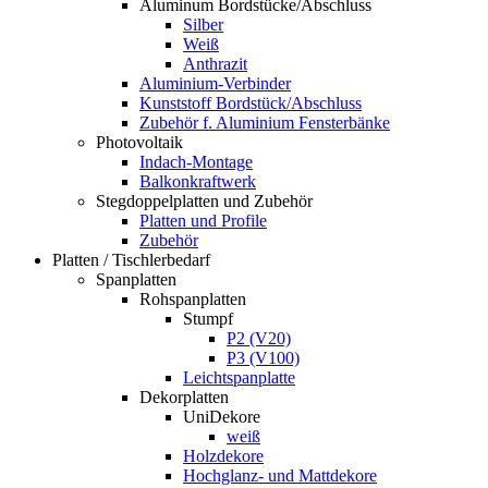
Aluminum Bordstücke/Abschluss
Silber
Weiß
Anthrazit
Aluminium-Verbinder
Kunststoff Bordstück/Abschluss
Zubehör f. Aluminium Fensterbänke
Photovoltaik
Indach-Montage
Balkonkraftwerk
Stegdoppelplatten und Zubehör
Platten und Profile
Zubehör
Platten / Tischlerbedarf
Spanplatten
Rohspanplatten
Stumpf
P2 (V20)
P3 (V100)
Leichtspanplatte
Dekorplatten
UniDekore
weiß
Holzdekore
Hochglanz- und Mattdekore