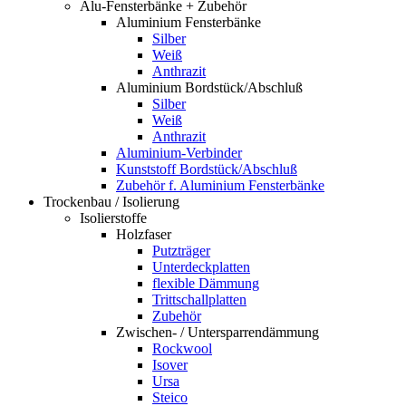
Alu-Fensterbänke + Zubehör
Aluminium Fensterbänke
Silber
Weiß
Anthrazit
Aluminium Bordstück/Abschluß
Silber
Weiß
Anthrazit
Aluminium-Verbinder
Kunststoff Bordstück/Abschluß
Zubehör f. Aluminium Fensterbänke
Trockenbau / Isolierung
Isolierstoffe
Holzfaser
Putzträger
Unterdeckplatten
flexible Dämmung
Trittschallplatten
Zubehör
Zwischen- / Untersparrendämmung
Rockwool
Isover
Ursa
Steico