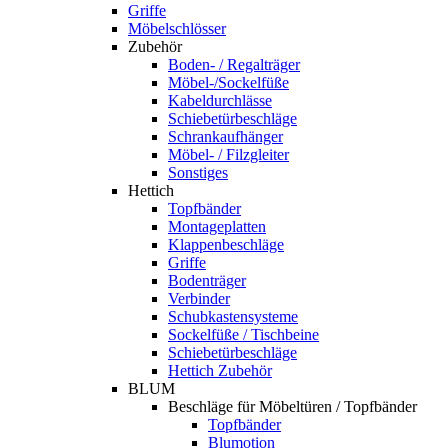
Griffe
Möbelschlösser
Zubehör
Boden- / Regalträger
Möbel-/Sockelfüße
Kabeldurchlässe
Schiebetürbeschläge
Schrankaufhänger
Möbel- / Filzgleiter
Sonstiges
Hettich
Topfbänder
Montageplatten
Klappenbeschläge
Griffe
Bodenträger
Verbinder
Schubkastensysteme
Sockelfüße / Tischbeine
Schiebetürbeschläge
Hettich Zubehör
BLUM
Beschläge für Möbeltüren / Topfbänder
Topfbänder
Blumotion