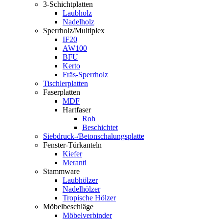
3-Schichtplatten
Laubholz
Nadelholz
Sperrholz/Multiplex
IF20
AW100
BFU
Kerto
Fräs-Sperrholz
Tischlerplatten
Faserplatten
MDF
Hartfaser
Roh
Beschichtet
Siebdruck-/Betonschalungsplatte
Fenster-Türkanteln
Kiefer
Meranti
Stammware
Laubhölzer
Nadelhölzer
Tropische Hölzer
Möbelbeschläge
Möbelverbinder