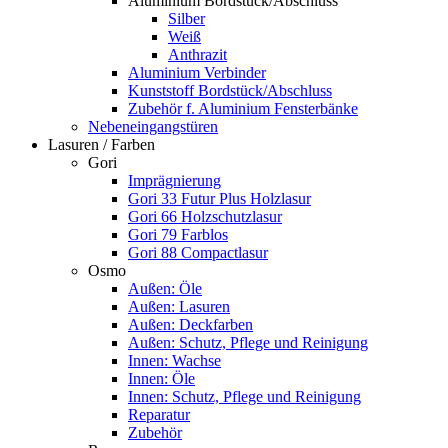
Aluminium Bordstück/Abschluss
Silber
Weiß
Anthrazit
Aluminium Verbinder
Kunststoff Bordstück/Abschluss
Zubehör f. Aluminium Fensterbänke
Nebeneingangstüren
Lasuren / Farben
Gori
Imprägnierung
Gori 33 Futur Plus Holzlasur
Gori 66 Holzschutzlasur
Gori 79 Farblos
Gori 88 Compactlasur
Osmo
Außen: Öle
Außen: Lasuren
Außen: Deckfarben
Außen: Schutz, Pflege und Reinigung
Innen: Wachse
Innen: Öle
Innen: Schutz, Pflege und Reinigung
Reparatur
Zubehör