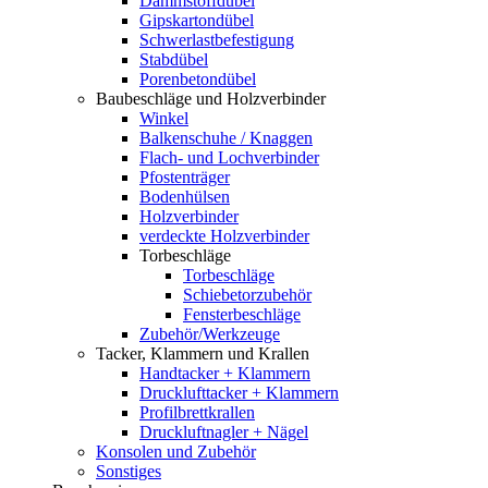
Dämmstoffdübel
Gipskartondübel
Schwerlastbefestigung
Stabdübel
Porenbetondübel
Baubeschläge und Holzverbinder
Winkel
Balkenschuhe / Knaggen
Flach- und Lochverbinder
Pfostenträger
Bodenhülsen
Holzverbinder
verdeckte Holzverbinder
Torbeschläge
Torbeschläge
Schiebetorzubehör
Fensterbeschläge
Zubehör/Werkzeuge
Tacker, Klammern und Krallen
Handtacker + Klammern
Drucklufttacker + Klammern
Profilbrettkrallen
Druckluftnagler + Nägel
Konsolen und Zubehör
Sonstiges