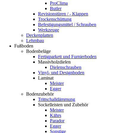
ProClima
Butler
Revisionstüren / - Klappen
Trockenschüttung
Befestigungsmittel / Schrauben
Werkzeuge
Deckenplatten
Lehmbau
Fußboden
Bodenbeläge
Fertigparkett und Furnierboden
Massivholzdielen
Dielenschrauben
Vinyl- und Designboden
Laminat
Meister
Egger
Bodenzubehör
Trittschalldämmung
Sockelleisten und Zubehör
Meister
Kährs
Parador
Egger
Sonstige