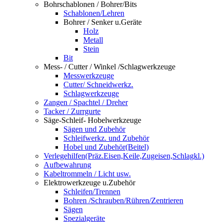
Bohrschablonen / Bohrer/Bits
Schablonen/Lehren
Bohrer / Senker u.Geräte
Holz
Metall
Stein
Bit
Mess- / Cutter / Winkel /Schlagwerkzeuge
Messwerkzeuge
Cutter/ Schneidwerkz.
Schlagwerkzeuge
Zangen / Spachtel / Dreher
Tacker / Zurrgurte
Säge-Schleif- Hobelwerkzeuge
Sägen und Zubehör
Schleifwerkz. und Zubehör
Hobel und Zubehör(Beitel)
Verlegehilfen(Präz.Eisen,Keile,Zugeisen,Schlagkl.)
Aufbewahrung
Kabeltrommeln / Licht usw.
Elektrowerkzeuge u.Zubehör
Schleifen/Trennen
Bohren /Schrauben/Rühren/Zentrieren
Sägen
Spezialgeräte