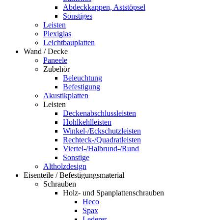
Abdeckkappen, Aststöpsel
Sonstiges
Leisten
Plexiglas
Leichtbauplatten
Wand / Decke
Paneele
Zubehör
Beleuchtung
Befestigung
Akustikplatten
Leisten
Deckenabschlussleisten
Hohlkehlleisten
Winkel-/Eckschutzleisten
Rechteck-/Quadratleisten
Viertel-/Halbrund-/Rund
Sonstige
Altholzdesign
Eisenteile / Befestigungsmaterial
Schrauben
Holz- und Spanplattenschrauben
Heco
Spax
Lederer