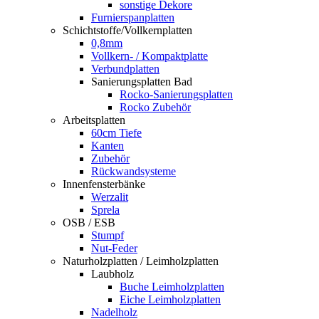
sonstige Dekore
Furnierspanplatten
Schichtstoffe/Vollkernplatten
0,8mm
Vollkern- / Kompaktplatte
Verbundplatten
Sanierungsplatten Bad
Rocko-Sanierungsplatten
Rocko Zubehör
Arbeitsplatten
60cm Tiefe
Kanten
Zubehör
Rückwandsysteme
Innenfensterbänke
Werzalit
Sprela
OSB / ESB
Stumpf
Nut-Feder
Naturholzplatten / Leimholzplatten
Laubholz
Buche Leimholzplatten
Eiche Leimholzplatten
Nadelholz