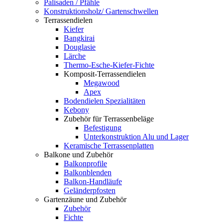
Palisaden / Pfähle
Konstruktionsholz/ Gartenschwellen
Terrassendielen
Kiefer
Bangkirai
Douglasie
Lärche
Thermo-Esche-Kiefer-Fichte
Komposit-Terrassendielen
Megawood
Apex
Bodendielen Spezialitäten
Kebony
Zubehör für Terrassenbeläge
Befestigung
Unterkonstruktion Alu und Lager
Keramische Terrassenplatten
Balkone und Zubehör
Balkonprofile
Balkonblenden
Balkon-Handläufe
Geländerpfosten
Gartenzäune und Zubehör
Zubehör
Fichte