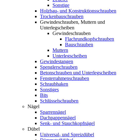
Sonstige
Holzbau- und Konstruktionsschrauben
Trockenbauschrauben
Gewindeschrauben, Muttern und
Unterlegscheiben
Gewindeschrauben
Flachrundkopfschrauben
Bauschrauben
Muttern
Unterlegscheiben
Gewindestangen
Spenglerschrauben
Betonschrauben und Unterlegscheiben
Fensterrahmenschrauben
Schraubhaken
Sonstiges
Bits
Schlüsselschrauben
Nägel
Sparrennägel
Dachpappennägel
Senk- und Stauchkopfnägel
Dübel
Universal- und Spreizdübel