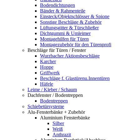
Bodendichtungen
Bänder & Rahmenteile
Einsteck/Objektschlösser & Spione
Sonstige Beschläge & Zubehör
Lüftungsgitter & Türschließer
Dichtgummi & Umleimer
Montagehilfen für Türen
Montagezubehör für den Türenprofi
Beschläge für Türen / Fenster
Wurzbacher Aktionsbeschläge
Karcher
Hoppe
Griffwerk
Beschläge f. Glastürenu.Innentüren
Häfele
Leime / Kleber / Schaum
Dachfenster / Bodentreppen
Bodentreppen
Schiebetürsysteme
Alu-Fensterbänke + Zubehör
Aluminium Fensterbänke
Silber
Weiß
Anthrazit