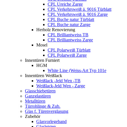
CPL Ureiche Zarge
CPL Verkehrsweiß ä. 9016 Türblatt
CPL Verkehrsweiß ä. 9016 Zarge
CPL Buche natur Türblatt
CPL Buche natur Zarge
Herholz Renovierung
CPL Brilliantweiss TB
CPL Brilliantweiss Zarge
Mosel
CPL Polarweiß Türblatt
CPL Polarweiß Zarge
Innentüren Furniert
HGM
White Line (Weiss-Art Typ 101e
Innentüren Weißlack
Weißlack -Jeld Wen -TB
Weißlack-Jeld Wen - Zarge
Glasschiebetüren
Ganzglastüren
Metalltüren
Türrohlinge & Zub.
Glas f. Türenverglasung
Zubehör
Glasvorlegeband
Glasleisten