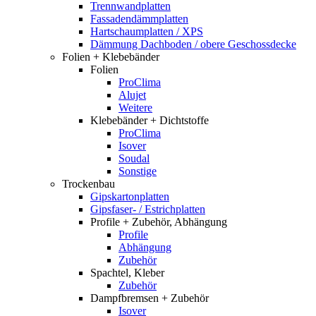
Trennwandplatten
Fassadendämmplatten
Hartschaumplatten / XPS
Dämmung Dachboden / obere Geschossdecke
Folien + Klebebänder
Folien
ProClima
Alujet
Weitere
Klebebänder + Dichtstoffe
ProClima
Isover
Soudal
Sonstige
Trockenbau
Gipskartonplatten
Gipsfaser- / Estrichplatten
Profile + Zubehör, Abhängung
Profile
Abhängung
Zubehör
Spachtel, Kleber
Zubehör
Dampfbremsen + Zubehör
Isover