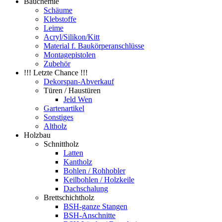
Bauchemie
Schäume
Klebstoffe
Leime
Acryl/Silikon/Kitt
Material f. Baukörperanschlüsse
Montagepistolen
Zubehör
!!! Letzte Chance !!!
Dekorspan-Abverkauf
Türen / Haustüren
Jeld Wen
Gartenartikel
Sonstiges
Altholz
Holzbau
Schnittholz
Latten
Kantholz
Bohlen / Rohhobler
Keilbohlen / Holzkeile
Dachschalung
Brettschichtholz
BSH-ganze Stangen
BSH-Anschnitte