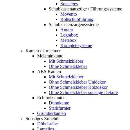
Sonstiges
Schubkastenauszüge / Führungssysteme
Movento
Rollschubführung
Schubkastenzargensysteme
Antaro
Legrabox
Metabox
Komplettsysteme
Kanten / Umleimer
Melaminkante
Mit Schmelzkleber
Ohne Schmelzkleber
ABS Kanten
Mit Schmelzkleber
Ohne Schmelzkleber Unidekor
Ohne Schmelzkleber Holzdekor
Ohne Schmelzkleber sonstige Dekore
Echtholzkanten
Dünnkante
Starkfurnier
Grundierkanten
Sonstiges Zubehör
Dübelstäbe
Lamellos