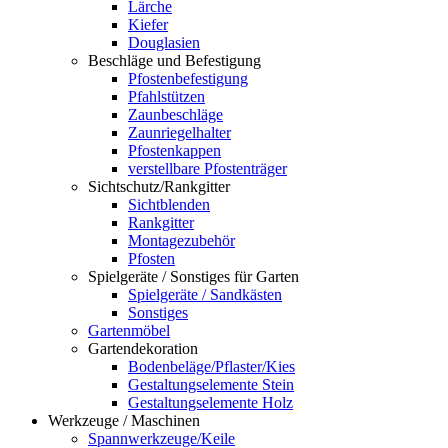
Lärche
Kiefer
Douglasien
Beschläge und Befestigung
Pfostenbefestigung
Pfahlstützen
Zaunbeschläge
Zaunriegelhalter
Pfostenkappen
verstellbare Pfostenträger
Sichtschutz/Rankgitter
Sichtblenden
Rankgitter
Montagezubehör
Pfosten
Spielgeräte / Sonstiges für Garten
Spielgeräte / Sandkästen
Sonstiges
Gartenmöbel
Gartendekoration
Bodenbeläge/Pflaster/Kies
Gestaltungselemente Stein
Gestaltungselemente Holz
Werkzeuge / Maschinen
Spannwerkzeuge/Keile