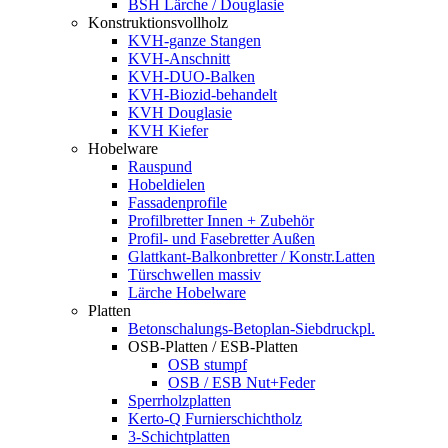
BSH Lärche / Douglasie
Konstruktionsvollholz
KVH-ganze Stangen
KVH-Anschnitt
KVH-DUO-Balken
KVH-Biozid-behandelt
KVH Douglasie
KVH Kiefer
Hobelware
Rauspund
Hobeldielen
Fassadenprofile
Profilbretter Innen + Zubehör
Profil- und Fasebretter Außen
Glattkant-Balkonbretter / Konstr.Latten
Türschwellen massiv
Lärche Hobelware
Platten
Betonschalungs-Betoplan-Siebdruckpl.
OSB-Platten / ESB-Platten
OSB stumpf
OSB / ESB Nut+Feder
Sperrholzplatten
Kerto-Q Furnierschichtholz
3-Schichtplatten