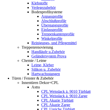
Klebstoffe
Verlegezubehör
Bodenprofilsysteme
Anpassprofile
Abschlußprofile
Übergangsprofile
Einfassprofile
Treppenkantenprofile
Winkelprofile
Reinigungs- und Pflegemittel
Treppenrenovierung
Handläufe u.Zubehör
Geländersystem Prova
Chemie / Leime
Leime, Kleber
Silikon u. Zubehör
Hartwachsstangen
Türen / Fenster & Zubehör
Innentüren Dekor+CPL
Astra
CPL Weisslack ä. 9010 Türblatt
CPL Weisslack ä. 9010 Zarge
CPL Akazie Türblatt
CPL Akazie Zarge
CPL Ureiche Türblatt