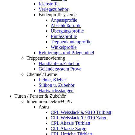
Klebstoffe
Verlegezubehör
Bodenprofilsysteme
Anpassprofile
Abschlußprofile
Übergangsprofile
Einfassprofile
Treppenkantenprofile
Winkelprofile
Reinigungs- und Pflegemittel
Treppenrenovierung
Handläufe u.Zubehör
Geländersystem Prova
Chemie / Leime
Leime, Kleber
Silikon u. Zubehör
Hartwachsstangen
Türen / Fenster & Zubehör
Innentüren Dekor+CPL
Astra
CPL Weisslack ä. 9010 Türblatt
CPL Weisslack ä. 9010 Zarge
CPL Akazie Türblatt
CPL Akazie Zarge
CPL Ureiche Türblatt