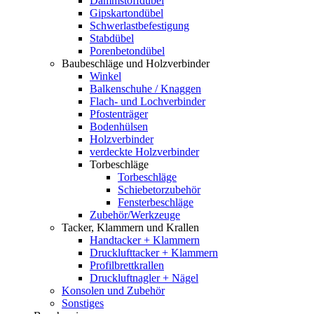
Dämmstoffdübel
Gipskartondübel
Schwerlastbefestigung
Stabdübel
Porenbetondübel
Baubeschläge und Holzverbinder
Winkel
Balkenschuhe / Knaggen
Flach- und Lochverbinder
Pfostenträger
Bodenhülsen
Holzverbinder
verdeckte Holzverbinder
Torbeschläge
Torbeschläge
Schiebetorzubehör
Fensterbeschläge
Zubehör/Werkzeuge
Tacker, Klammern und Krallen
Handtacker + Klammern
Drucklufttacker + Klammern
Profilbrettkrallen
Druckluftnagler + Nägel
Konsolen und Zubehör
Sonstiges