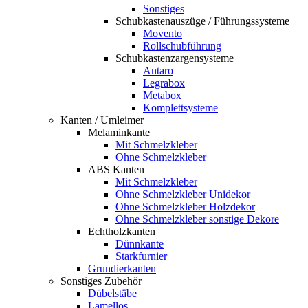
Sonstiges
Schubkastenauszüge / Führungssysteme
Movento
Rollschubführung
Schubkastenzargensysteme
Antaro
Legrabox
Metabox
Komplettsysteme
Kanten / Umleimer
Melaminkante
Mit Schmelzkleber
Ohne Schmelzkleber
ABS Kanten
Mit Schmelzkleber
Ohne Schmelzkleber Unidekor
Ohne Schmelzkleber Holzdekor
Ohne Schmelzkleber sonstige Dekore
Echtholzkanten
Dünnkante
Starkfurnier
Grundierkanten
Sonstiges Zubehör
Dübelstäbe
Lamellos