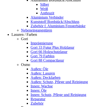
Aluminium Bordstück/Abschluss
Silber
Weiß
Anthrazit
Aluminium Verbinder
Kunststoff Bordstück/Abschluss
Zubehör f. Aluminium Fensterbänke
Nebeneingangstüren
Lasuren / Farben
Gori
Imprägnierung
Gori 33 Futur Plus Holzlasur
Gori 66 Holzschutzlasur
Gori 79 Farblos
Gori 88 Compactlasur
Osmo
Außen: Öle
Außen: Lasuren
Außen: Deckfarben
Außen: Schutz, Pflege und Reinigung
Innen: Wachse
Innen: Öle
Innen: Schutz, Pflege und Reinigung
Reparatur
Zubehör