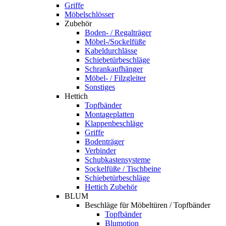
Griffe
Möbelschlösser
Zubehör
Boden- / Regalträger
Möbel-/Sockelfüße
Kabeldurchlässe
Schiebetürbeschläge
Schrankaufhänger
Möbel- / Filzgleiter
Sonstiges
Hettich
Topfbänder
Montageplatten
Klappenbeschläge
Griffe
Bodenträger
Verbinder
Schubkastensysteme
Sockelfüße / Tischbeine
Schiebetürbeschläge
Hettich Zubehör
BLUM
Beschläge für Möbeltüren / Topfbänder
Topfbänder
Blumotion