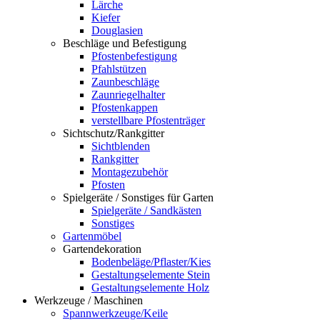
Lärche
Kiefer
Douglasien
Beschläge und Befestigung
Pfostenbefestigung
Pfahlstützen
Zaunbeschläge
Zaunriegelhalter
Pfostenkappen
verstellbare Pfostenträger
Sichtschutz/Rankgitter
Sichtblenden
Rankgitter
Montagezubehör
Pfosten
Spielgeräte / Sonstiges für Garten
Spielgeräte / Sandkästen
Sonstiges
Gartenmöbel
Gartendekoration
Bodenbeläge/Pflaster/Kies
Gestaltungselemente Stein
Gestaltungselemente Holz
Werkzeuge / Maschinen
Spannwerkzeuge/Keile