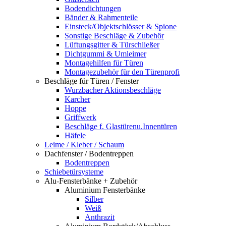
Bodendichtungen
Bänder & Rahmenteile
Einsteck/Objektschlösser & Spione
Sonstige Beschläge & Zubehör
Lüftungsgitter & Türschließer
Dichtgummi & Umleimer
Montagehilfen für Türen
Montagezubehör für den Türenprofi
Beschläge für Türen / Fenster
Wurzbacher Aktionsbeschläge
Karcher
Hoppe
Griffwerk
Beschläge f. Glastürenu.Innentüren
Häfele
Leime / Kleber / Schaum
Dachfenster / Bodentreppen
Bodentreppen
Schiebetürsysteme
Alu-Fensterbänke + Zubehör
Aluminium Fensterbänke
Silber
Weiß
Anthrazit