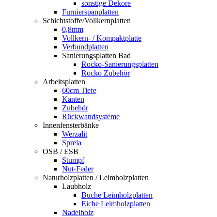
sonstige Dekore
Furnierspanplatten
Schichtstoffe/Vollkernplatten
0,8mm
Vollkern- / Kompaktplatte
Verbundplatten
Sanierungsplatten Bad
Rocko-Sanierungsplatten
Rocko Zubehör
Arbeitsplatten
60cm Tiefe
Kanten
Zubehör
Rückwandsysteme
Innenfensterbänke
Werzalit
Sprela
OSB / ESB
Stumpf
Nut-Feder
Naturholzplatten / Leimholzplatten
Laubholz
Buche Leimholzplatten
Eiche Leimholzplatten
Nadelholz