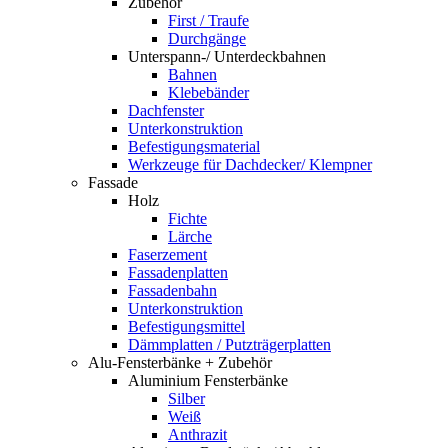
Zubehör
First / Traufe
Durchgänge
Unterspann-/ Unterdeckbahnen
Bahnen
Klebebänder
Dachfenster
Unterkonstruktion
Befestigungsmaterial
Werkzeuge für Dachdecker/ Klempner
Fassade
Holz
Fichte
Lärche
Faserzement
Fassadenplatten
Fassadenbahn
Unterkonstruktion
Befestigungsmittel
Dämmplatten / Putzträgerplatten
Alu-Fensterbänke + Zubehör
Aluminium Fensterbänke
Silber
Weiß
Anthrazit