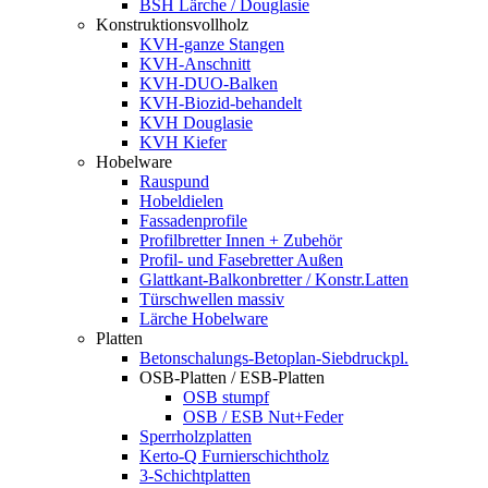
BSH Lärche / Douglasie
Konstruktionsvollholz
KVH-ganze Stangen
KVH-Anschnitt
KVH-DUO-Balken
KVH-Biozid-behandelt
KVH Douglasie
KVH Kiefer
Hobelware
Rauspund
Hobeldielen
Fassadenprofile
Profilbretter Innen + Zubehör
Profil- und Fasebretter Außen
Glattkant-Balkonbretter / Konstr.Latten
Türschwellen massiv
Lärche Hobelware
Platten
Betonschalungs-Betoplan-Siebdruckpl.
OSB-Platten / ESB-Platten
OSB stumpf
OSB / ESB Nut+Feder
Sperrholzplatten
Kerto-Q Furnierschichtholz
3-Schichtplatten