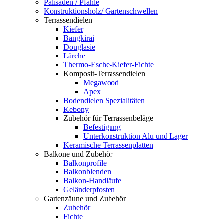
Palisaden / Pfähle
Konstruktionsholz/ Gartenschwellen
Terrassendielen
Kiefer
Bangkirai
Douglasie
Lärche
Thermo-Esche-Kiefer-Fichte
Komposit-Terrassendielen
Megawood
Apex
Bodendielen Spezialitäten
Kebony
Zubehör für Terrassenbeläge
Befestigung
Unterkonstruktion Alu und Lager
Keramische Terrassenplatten
Balkone und Zubehör
Balkonprofile
Balkonblenden
Balkon-Handläufe
Geländerpfosten
Gartenzäune und Zubehör
Zubehör
Fichte