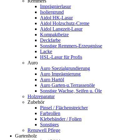
Remmers
Imprägnierlasur
Isoliergrund
Aidol HK-Lasur
Aidol Holzschutz-Creme
Aidol Langzeit-Lasur
Kompaktbeize
Deckfarbe
Sonstige Remmers-Erzeugnisse
Lacke
HSL-Lasur für Profis
Auro
Auro Spezialgrundierung
Auro Imprägnierung
Auro Hartöl
Auro Garten-u.Terrassenöle
Sonstige Wachse, Seifen u. Öle
Holzreparatur
Zubehör
Pinsel / Flächenstreicher
Farbrollen
Klebebänder / Folien
Sonstiges
Renuwell Pflege
Gartenholz