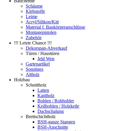
Bauchemie
Schäume
Klebstoffe
Leime
Acryl/Silikon/Kitt
Material f. Baukörperanschlüsse
Montagepistolen
Zubehör
!!! Letzte Chance !!!
Dekorspan-Abverkauf
Türen / Haustüren
Jeld Wen
Gartenartikel
Sonstiges
Altholz
Holzbau
Schnittholz
Latten
Kantholz
Bohlen / Rohhobler
Keilbohlen / Holzkeile
Dachschalung
Brettschichtholz
BSH-ganze Stangen
BSH-Anschnitte