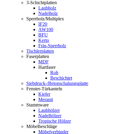
3-Schichtplatten
Laubholz
Nadelholz
Sperrholz/Multiplex
IF20
AW100
BFU
Kerto
Fräs-Sperrholz
Tischlerplatten
Faserplatten
MDF
Hartfaser
Roh
Beschichtet
Siebdruck-/Betonschalungsplatte
Fenster-Türkanteln
Kiefer
Meranti
Stammware
Laubhölzer
Nadelhölzer
Tropische Hölzer
Möbelbeschläge
Möbelverbinder