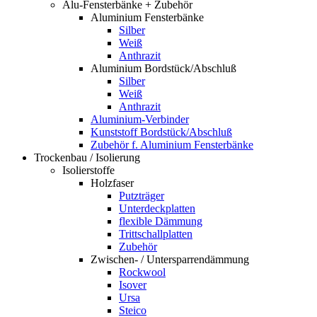
Alu-Fensterbänke + Zubehör
Aluminium Fensterbänke
Silber
Weiß
Anthrazit
Aluminium Bordstück/Abschluß
Silber
Weiß
Anthrazit
Aluminium-Verbinder
Kunststoff Bordstück/Abschluß
Zubehör f. Aluminium Fensterbänke
Trockenbau / Isolierung
Isolierstoffe
Holzfaser
Putzträger
Unterdeckplatten
flexible Dämmung
Trittschallplatten
Zubehör
Zwischen- / Untersparrendämmung
Rockwool
Isover
Ursa
Steico