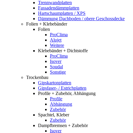
Trennwandplatten
Fassadendämmplatten
Hartschaumplatten / XPS
Dämmung Dachboden / obere Geschossdecke
Folien + Klebebänder
Folien
ProClima
Alujet
Weitere
Klebebänder + Dichtstoffe
ProClima
Isover
Soudal
Sonstige
Trockenbau
Gipskartonplatten
Gipsfaser- / Estrichplatten
Profile + Zubehör, Abhängung
Profile
Abhängung
Zubehör
Spachtel, Kleber
Zubehör
Dampfbremsen + Zubehör
Isover