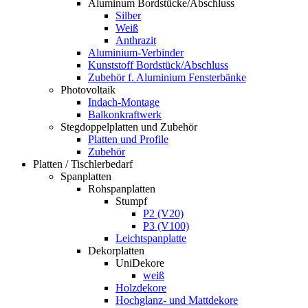
Aluminum Bordstücke/Abschluss
Silber
Weiß
Anthrazit
Aluminium-Verbinder
Kunststoff Bordstück/Abschluss
Zubehör f. Aluminium Fensterbänke
Photovoltaik
Indach-Montage
Balkonkraftwerk
Stegdoppelplatten und Zubehör
Platten und Profile
Zubehör
Platten / Tischlerbedarf
Spanplatten
Rohspanplatten
Stumpf
P2 (V20)
P3 (V100)
Leichtspanplatte
Dekorplatten
UniDekore
weiß
Holzdekore
Hochglanz- und Mattdekore