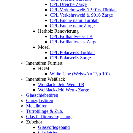
CPL Ureiche Zarge
CPL Verkehrsweiß ä. 9016 Türblatt
CPL Verkehrsweiß ä. 9016 Zarge
CPL Buche natur Türblatt
CPL Buche natur Zarge
Herholz Renovierung
CPL Brilliantweiss TB
CPL Brilliantweiss Zarge
Mosel
CPL Polarweiß Türblatt
CPL Polarweiß Zarge
Innentüren Furniert
HGM
White Line (Weiss-Art Typ 101e
Innentüren Weißlack
Weißlack -Jeld Wen -TB
Weißlack-Jeld Wen - Zarge
Glasschiebetüren
Ganzglastüren
Metalltüren
Türrohlinge & Zub.
Glas f. Türenverglasung
Zubehör
Glasvorlegeband
Glasleisten