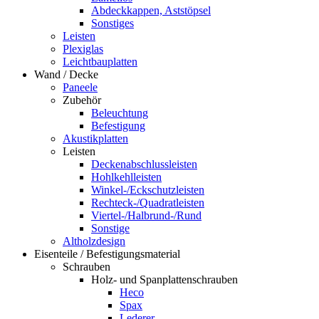
Abdeckkappen, Aststöpsel
Sonstiges
Leisten
Plexiglas
Leichtbauplatten
Wand / Decke
Paneele
Zubehör
Beleuchtung
Befestigung
Akustikplatten
Leisten
Deckenabschlussleisten
Hohlkehlleisten
Winkel-/Eckschutzleisten
Rechteck-/Quadratleisten
Viertel-/Halbrund-/Rund
Sonstige
Altholzdesign
Eisenteile / Befestigungsmaterial
Schrauben
Holz- und Spanplattenschrauben
Heco
Spax
Lederer