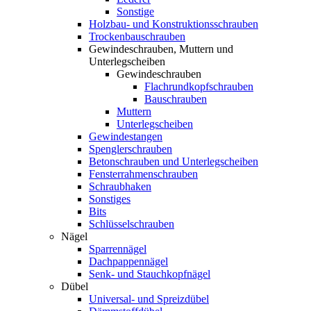
Sonstige
Holzbau- und Konstruktionsschrauben
Trockenbauschrauben
Gewindeschrauben, Muttern und
Unterlegscheiben
Gewindeschrauben
Flachrundkopfschrauben
Bauschrauben
Muttern
Unterlegscheiben
Gewindestangen
Spenglerschrauben
Betonschrauben und Unterlegscheiben
Fensterrahmenschrauben
Schraubhaken
Sonstiges
Bits
Schlüsselschrauben
Nägel
Sparrennägel
Dachpappennägel
Senk- und Stauchkopfnägel
Dübel
Universal- und Spreizdübel