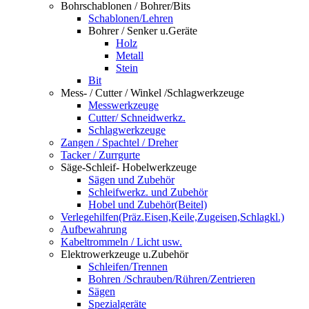
Bohrschablonen / Bohrer/Bits
Schablonen/Lehren
Bohrer / Senker u.Geräte
Holz
Metall
Stein
Bit
Mess- / Cutter / Winkel /Schlagwerkzeuge
Messwerkzeuge
Cutter/ Schneidwerkz.
Schlagwerkzeuge
Zangen / Spachtel / Dreher
Tacker / Zurrgurte
Säge-Schleif- Hobelwerkzeuge
Sägen und Zubehör
Schleifwerkz. und Zubehör
Hobel und Zubehör(Beitel)
Verlegehilfen(Präz.Eisen,Keile,Zugeisen,Schlagkl.)
Aufbewahrung
Kabeltrommeln / Licht usw.
Elektrowerkzeuge u.Zubehör
Schleifen/Trennen
Bohren /Schrauben/Rühren/Zentrieren
Sägen
Spezialgeräte