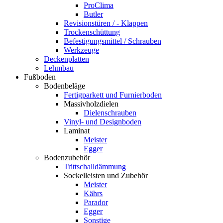
ProClima
Butler
Revisionstüren / - Klappen
Trockenschüttung
Befestigungsmittel / Schrauben
Werkzeuge
Deckenplatten
Lehmbau
Fußboden
Bodenbeläge
Fertigparkett und Furnierboden
Massivholzdielen
Dielenschrauben
Vinyl- und Designboden
Laminat
Meister
Egger
Bodenzubehör
Trittschalldämmung
Sockelleisten und Zubehör
Meister
Kährs
Parador
Egger
Sonstige